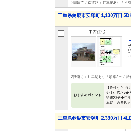
2階建て
南道路
駐車場あり
所
三重県鈴鹿市安塚町 1,180万円 5D
中古住宅
2階建て
駐車場あり
駐車3台
所
【物件ならでは
やすい広さ♪◆
おすすめポイント
徒歩23分◆中
薬局 西条店まで
三重県鈴鹿市安塚町 2,380万円 4L