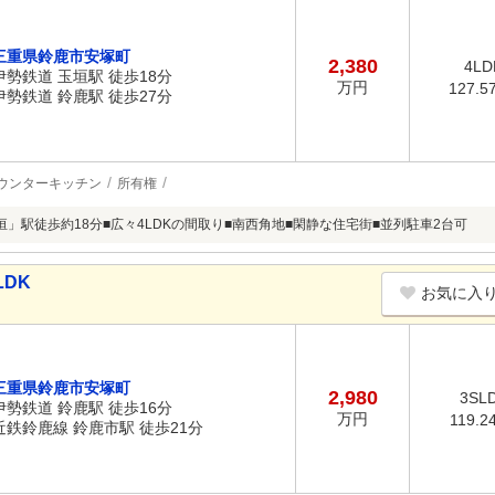
三重県鈴鹿市安塚町
2,380
4LD
伊勢鉄道 玉垣駅 徒歩18分
万円
127.5
伊勢鉄道 鈴鹿駅 徒歩27分
ウンターキッチン
所有権
垣」駅徒歩約18分■広々4LDKの間取り■南西角地■閑静な住宅街■並列駐車2台可
LDK
お気に入
三重県鈴鹿市安塚町
2,980
3SL
伊勢鉄道 鈴鹿駅 徒歩16分
万円
119.2
近鉄鈴鹿線 鈴鹿市駅 徒歩21分