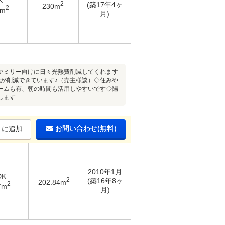
K
2
(築17年4ヶ
230m
2
1m
月)
ァミリー向けに日々光熱費削減してくれます
が削減できています♪（売主様談）◇住みや
ームも有、朝の時間も活用しやすいです◇陽
します
お問い合わせ(無料)
りに追加
2010年1月
DK
2
(築16年8ヶ
202.84m
2
7m
月)