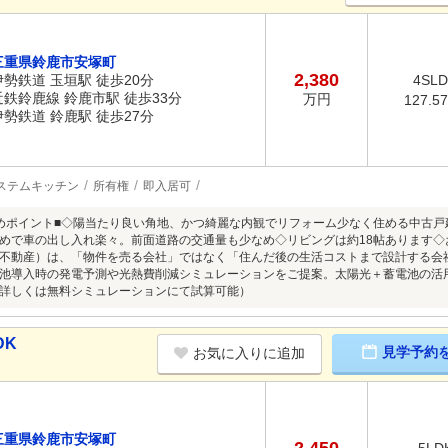
三重県鈴鹿市安塚町
2,380
伊勢鉄道 玉垣駅 徒歩20分
4SL
近鉄鈴鹿線 鈴鹿市駅 徒歩33分
万円
127.5
伊勢鉄道 鈴鹿駅 徒歩27分
ステムキッチン
所有権
即入居可
めポイント■◇陽当たり良い角地、かつ綺麗な内観でリフォーム少なく住める中古
めで車の出し入れ楽々。前面道路の交通量も少なめ◇リビングは約18帖あります◇
不動産）は、「物件を売る会社」ではなく「住んだ後の生活コストまで設計する会
池導入時の発電予測や光熱費削減シミュレーションをご提案。太陽光＋蓄電池の活用
詳しくは無料シミュレーションにて試算可能）
DK
見学予約
お気に入りに追加
三重県鈴鹿市安塚町