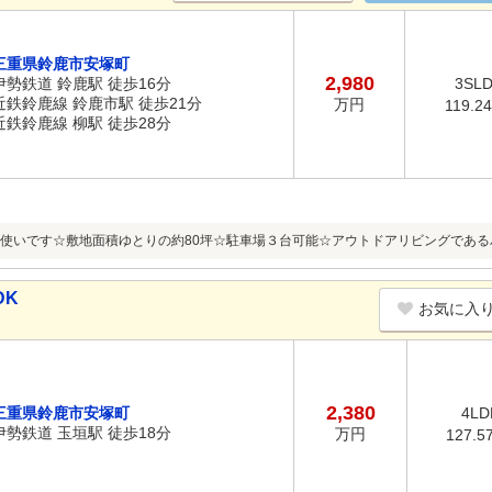
三重県鈴鹿市安塚町
2,980
伊勢鉄道 鈴鹿駅 徒歩16分
3SL
近鉄鈴鹿線 鈴鹿市駅 徒歩21分
万円
119.2
近鉄鈴鹿線 柳駅 徒歩28分
使いです☆敷地面積ゆとりの約80坪☆駐車場３台可能☆アウトドアリビングであ
DK
お気に入
2,380
三重県鈴鹿市安塚町
4LD
伊勢鉄道 玉垣駅 徒歩18分
万円
127.5