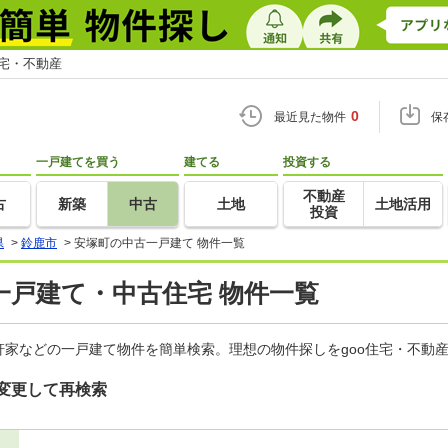
住宅・不動産
0
最近見た物件
保
一戸建てを買う
建てる
投資する
不動産
古
新築
中古
土地
土地活用
投資
県
>
鈴鹿市
>
安塚町の中古一戸建て 物件一覧
一戸建て・中古住宅 物件一覧
家などの一戸建て物件を簡単検索。理想の物件探しをgoo住宅・不動
変更して再検索