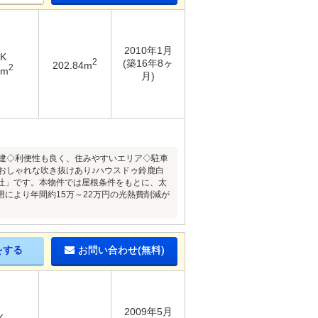
2010年1月
DK
2
(築16年8ヶ
202.84m
2
7m
月)
戸建◇利便性も良く、住みやすいエリア◇駐車
おしゃれな吹き抜けあり♪ハウスドゥ鈴鹿白
社」です。本物件では屋根条件をもとに、太
により年間約15万～22万円の光熱費削減が
をする
お問い合わせ(無料)
2009年5月