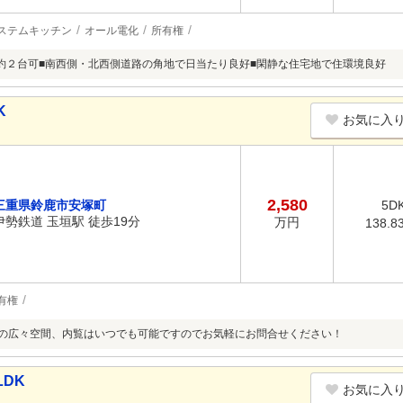
ステムキッチン
オール電化
所有権
約２台可■南西側・北西側道路の角地で日当たり良好■閑静な住宅地で住環境良好
K
お気に入
2,580
三重県鈴鹿市安塚町
5D
伊勢鉄道 玉垣駅 徒歩19分
万円
138.8
有権
㎡の広々空間、内覧はいつでも可能ですのでお気軽にお問合せください！
LDK
お気に入