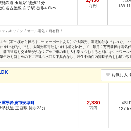
2,450
5LD
伊勢鉄道 玉垣駅 徒歩21分
万円
139.1
近鉄名古屋線 白子駅 徒歩4.6km
ステムキッチン
オール電化
所有権
４台【家の横から後ろまでのカーポートあり】◇太陽光、蓄電池付きですので、フ
台つけっぱなしでも、太陽光蓄電池をつける前と比較して、毎月２万円前後は電気代
、前面道路も交通量が少なく広めで車の出し入れ楽々◇おふろと別にはシャワール
築年数も新しめの中古戸建◇水回り不具合なし、居住中物件内覧時予約をお願い致
LDK
お気に入
2,380
三重県鈴鹿市安塚町
4SL
伊勢鉄道 玉垣駅 徒歩23分
万円
127.5