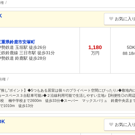
有権
K
お気に入
三重県鈴鹿市安塚町
1,180
伊勢鉄道 玉垣駅 徒歩26分
5DK
近鉄鈴鹿線 三日市駅 徒歩31分
万円
88.18
伊勢鉄道 鈴鹿駅 徒歩28分
有権
”推し”ポイント】◆5つもある居室は個々のプライベート空間にぴったり♪◆敷地内
カースペース３台駐車可能♪◆２沿線利用可能で生活しやすい立地♪【利便性◎の周辺
学校 楠中学校まで2600m 徒歩33分◆スーパー マックスバリュ 鈴鹿中央店まで
1010m 徒歩13分
DK
お気に入