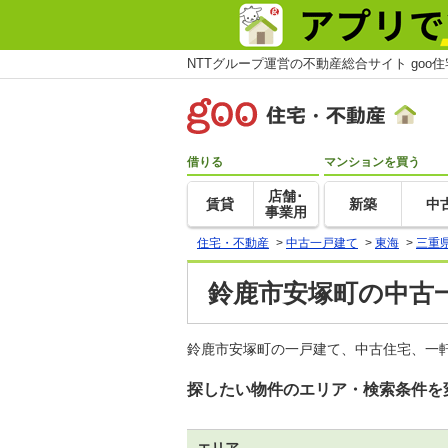
NTTグループ運営の不動産総合サイト goo
借りる
マンションを買う
店舗･
賃貸
新築
中
事業用
住宅・不動産
>
中古一戸建て
>
東海
>
三重
鈴鹿市安塚町の中古
鈴鹿市安塚町の一戸建て、中古住宅、一軒
探したい物件のエリア・検索条件を