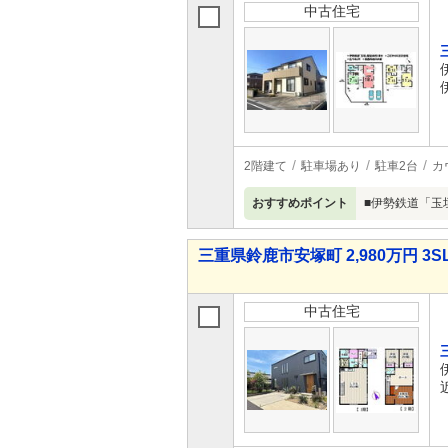
中古住宅
2階建て
駐車場あり
駐車2台
カ
おすすめポイント
■伊勢鉄道「玉
三重県鈴鹿市安塚町 2,980万円 3S
中古住宅