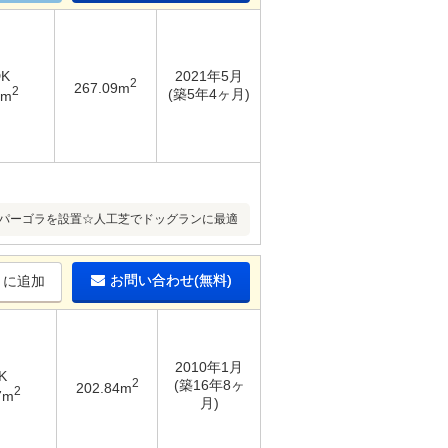
DK
2021年5月
2
267.09m
2
(築5年4ヶ月)
4m
るパーゴラを設置☆人工芝でドッグランに最適
お問い合わせ(無料)
りに追加
2010年1月
K
2
(築16年8ヶ
202.84m
2
7m
月)