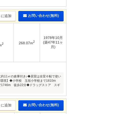
お問い合わせ(無料)
りに追加
1978年10月
2
(築47年11ヶ
268.07m
2
m
月)
に約11㎡の倉庫付き♪◆居室は全室６帖で使い
環境】◆小学校 玉垣小学校まで1810m
1746m 徒歩22分◆ドラッグストア スギ
お問い合わせ(無料)
りに追加