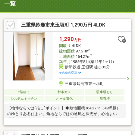
一覧
三重県鈴鹿市東玉垣町 1,290万円 4LDK
1,290
万円
間取り
4LDK
2
建物面積
97.61m
2
土地面積
164.27m
築年月
1985年8月(築41年1ヶ月)
伊勢鉄道 玉垣駅 徒歩35分
その他の交通
三重県鈴鹿市東玉垣町
2階建て
都市ガス
駐車場あり
システムキッチン
オール電化
所有権
【物件ならでは”推し”ポイント】◆敷地面積164.27㎡（49坪超）
のゆとりある住まい。角地ならではの通風と採光が、心地よい住
環境を力強く保証します。◆オール電化採用の経済的な暮らし。
床下収納などの実用的なスペースが、住空間をすっきり保ちたい
ご家族の願いを実現します。【利便性◎の周辺環境】◆スギ薬局