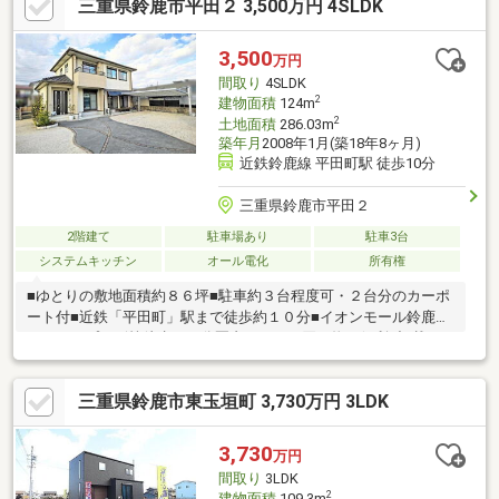
三重県鈴鹿市平田２ 3,500万円 4SLDK
まで徒歩7分、ファミリーマートまで徒歩7分。身近な利便施設が
充実しており、日々のちょっとしたお買い物を便利にサポートし
ます。◆2沿線利用可能な立地で、通勤や通学の選択肢が広がる
3,500
万円
住環境。桜の森公園も徒歩圏内にあり、休日のお出かけやリフレ
間取り
4SLDK
ッシュが叶う場所です。
2
建物面積
124m
2
土地面積
286.03m
築年月
2008年1月(築18年8ヶ月)
近鉄鈴鹿線 平田町駅 徒歩10分
三重県鈴鹿市平田２
2階建て
駐車場あり
駐車3台
システムキッチン
オール電化
所有権
■ゆとりの敷地面積約８６坪■駐車約３台程度可・２台分のカーポ
ート付■近鉄「平田町」駅まで徒歩約１０分■イオンモール鈴鹿・
アクロスプラザ等徒歩１０分圏内にありお買い物に便利※記載の
面積は、境界確定後に分筆予定のため予定面積です。 面積に若
干の差異が生じる場合があります。※公共下水は令和４年４月供
三重県鈴鹿市東玉垣町 3,730万円 3LDK
用開始済（建物未接続・現況浄化槽）
3,730
万円
間取り
3LDK
2
建物面積
109.3m