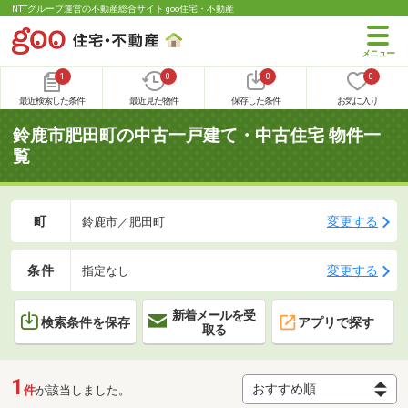
NTTグループ運営の不動産総合サイト goo住宅・不動産
1
0
0
0
最近検索した条件
最近見た物件
保存した条件
お気に入り
鈴鹿市肥田町の中古一戸建て・中古住宅 物件一
覧
町
変更する
鈴鹿市／肥田町
条件
変更する
指定なし
新着メールを受
検索条件を保存
アプリで探す
取る
1
件
が該当しました。