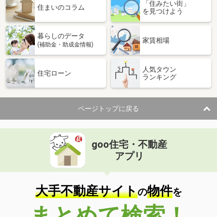
「住みたい街」
住まいのコラム
を見つけよう
暮らしのデータ
家賃相場
(補助金・助成金情報)
人気タウン
住宅ローン
ランキング
ページトップに戻る
goo住宅・不動産
アプリ
大手不動産サイト
物件
の
を
まとめて検索！