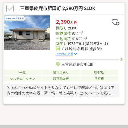
三重県鈴鹿市肥田町 2,390万円 2LDK
2,390
万円
間取り
2LDK
2
建物面積
83.1m
2
土地面積
416.11m
築年月
1975年6月(築51年3ヶ月)
近鉄鈴鹿線 柳駅 徒歩8分
その他の交通
三重県鈴鹿市肥田町
平屋
駐車場あり
駐車3台
システムキッチン
浴室乾燥機
所有権
＼あれこれ不動産サイトを見なくても当店で解決／当店はエリア
内の物件の大半を最・新・情・報で掲載！ほかのページで気にな
る物件もご相談ください。◆玉垣小学校／千代崎中学校◆近鉄鈴
鹿線/柳駅まで徒歩約8分◆1階のみで移動しやすい◎◆ランドリ
ールーム付きで家事スムーズ◆回遊動線のファミリーCL付き※写
真をクリックすると、詳細をご覧いただけます。＝＝＝＝＝＝＝
＝＝＝＝＝＝＝＝＝＝＝＝＝＝＝《お問合せからすぐご案内！》
見るだけOK、聞くだけOK。実際に現地を体感してみてくださ