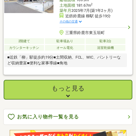
2
土地面積
181.67m
築年月
2025年7月(築1年2ヶ月)
近鉄鈴鹿線 柳駅 徒歩19分
その他の交通
三重県鈴鹿市東玉垣町
2階建て
駐車場あり
駐車2台
カウンターキッチン
オール電化
浴室乾燥機
■近鉄「柳」駅徒歩約19分■土間収納、FCL、WIC、パントリーな
ど収納豊富■便利な家事導線■角地
もっと見る
お気に入り物件一覧を見る