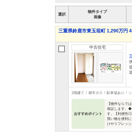
物件タイプ
選択
画像
三重県鈴鹿市東玉垣町 1,290万円 4
中古住宅
2階建て
都市ガス
駐車場あり
シ
【物件ならでは
保証します。◆
おすすめポイント
す。【利便性◎
買い物を便利に
けやリフレッシ