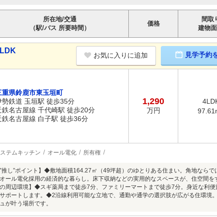
所在地/交通
間取
価格
（駅/バス 所要時間）
建物面
LDK
見学予約
お気に入りに追加
三重県鈴鹿市東玉垣町
1,290
伊勢鉄道 玉垣駅 徒歩35分
4LD
近鉄名古屋線 千代崎駅 徒歩20分
万円
97.61
近鉄名古屋線 白子駅 徒歩36分
ステムキッチン
オール電化
所有権
”推し”ポイント】◆敷地面積164.27㎡（49坪超）のゆとりある住まい。角地な
オール電化採用の経済的な暮らし。床下収納などの実用的なスペースが、住空間を
の周辺環境】◆スギ薬局まで徒歩7分、ファミリーマートまで徒歩7分。身近な利
サポートします。◆2沿線利用可能な立地で、通勤や通学の選択肢が広がる住環境
ュが叶う場所です。