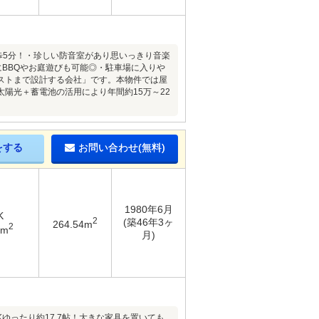
歩5分！・珍しい防音室があり思いっきり音楽
にBBQやお庭遊びも可能◎・駐車場に入りや
ストまで設計する会社」です。本物件では屋
陽光＋蓄電池の活用により年間約15万～22
をする
お問い合わせ(無料)
1980年6月
K
2
(築46年3ヶ
264.54m
2
8m
月)
ゆったり約17.7帖！大きな家具を置いても