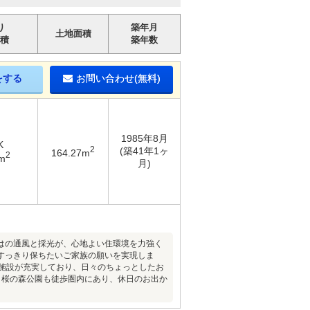
り
築年月
土地面積
積
築年数
をする
お問い合わせ(無料)
1985年8月
K
2
(築41年1ヶ
164.27m
2
m
月)
らではの通風と採光が、心地よい住環境を力強く
すっきり保ちたいご家族の願いを実現しま
便施設が充実しており、日々のちょっとしたお
。桜の森公園も徒歩圏内にあり、休日のお出か