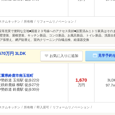
ステムキッチン
所有権
リフォームリノベーション
設等充実で便利な立地■国道２３号線へのアクセス良好■設置済みニトリ家具はそのまま
壁塗装、屋根塗装、キッチン新品、コンロ新品、お風呂新品、トイレ新品、洗面台
ア張替え、網戸貼替え、室内クリーニング白蟻点検、給湯器交換
70万円 3LDK
見学予約
お気に入りに追加
三重県鈴鹿市南玉垣町
1,670
伊勢鉄道 玉垣駅 徒歩22分
3LD
近鉄鈴鹿線 柳駅 徒歩27分
万円
97.7
伊勢鉄道 鈴鹿駅 徒歩30分
ステムキッチン
所有権
即入居可
リフォームリノベーション