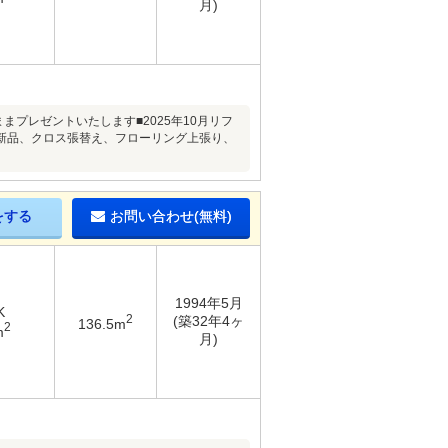
月)
プレゼントいたします■2025年10月リフ
新品、クロス張替え、フローリング上張り、
をする
お問い合わせ(無料)
1994年5月
K
2
(築32年4ヶ
136.5m
2
m
月)