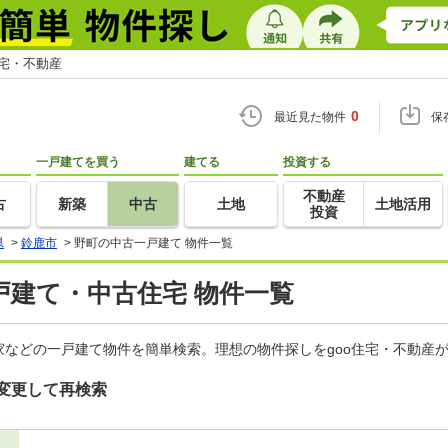
住宅・不動産
0
最近見た物件
保
一戸建てを買う
建てる
投資する
不動産
古
新築
中古
土地
土地活用
投資
県
>
鈴鹿市
>
野町の中古一戸建て 物件一覧
戸建て・中古住宅 物件一覧
などの一戸建て物件を簡単検索。理想の物件探しをgoo住宅・不動産
変更して再検索