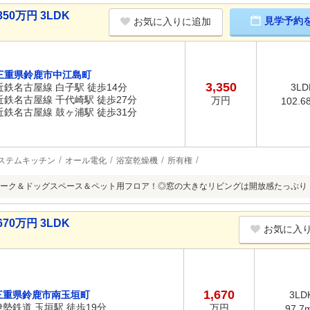
50万円 3LDK
見学予約
お気に入りに追加
三重県鈴鹿市中江島町
3,350
近鉄名古屋線 白子駅 徒歩14分
3LD
近鉄名古屋線 千代崎駅 徒歩27分
万円
102.6
近鉄名古屋線 鼓ヶ浦駅 徒歩31分
ステムキッチン
オール電化
浴室乾燥機
所有権
ーク＆ドッグスペース＆ペット用フロア！◎窓の大きなリビングは開放感たっぷり
70万円 3LDK
お気に入
1,670
三重県鈴鹿市南玉垣町
3LD
伊勢鉄道 玉垣駅 徒歩19分
万円
97.7