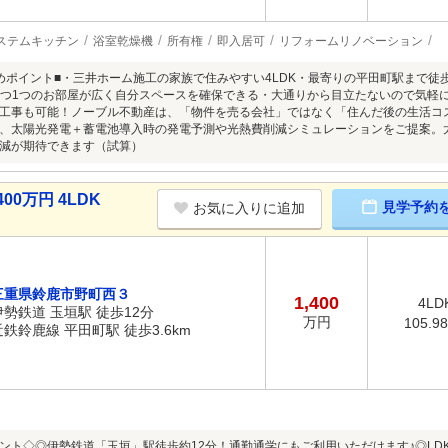
ステムキッチン
浴室乾燥機
所有権
即入居可
リフォームリノベーション
めポイント■・三井ホーム施工の家族で住みやすい4LDK・最寄りの平田町駅まで徒
1つ1つのお部屋が広く自分スペースを確保できる・大通りから目立たないので気軽
工事も可能！ノーブル不動産は、「物件を売る会社」ではなく「住んだ後の生活コ
、太陽光発電＋蓄電池導入時の発電予測や光熱費削減シミュレーションをご提案。太
減が期待できます（試算）
00万円 4LDK
見学予約
お気に入りに追加
三重県鈴鹿市野町西３
1,400
4LD
伊勢鉄道 玉垣駅 徒歩12分
万円
105.9
近鉄鈴鹿線 平田町駅 徒歩3.6km
ント◇◎伊勢鉄道「玉垣」駅徒歩約12分！通勤通学にもご利用いただけます♪◎LDK