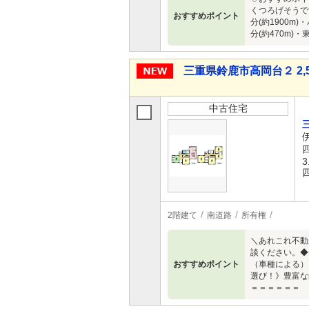
くつろげそうで
おすすめポイント
分(約1900m
分(約470m)・
三重県鈴鹿市高岡台２ 2,5
中古住宅
3
2階建て
南道路
所有権
＼あれこれ不動
談ください。◆
おすすめポイント
（車種による）
選び！》豊富な
＝＝＝＝＝＝