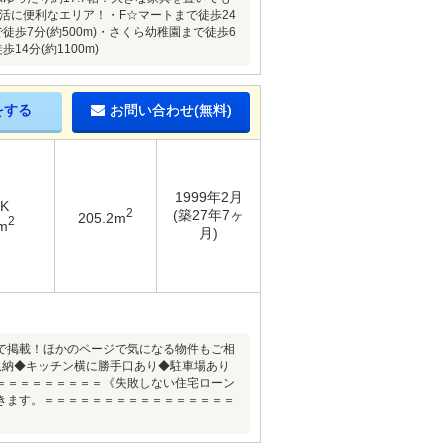
活に便利なエリア！・F☆マートまで徒歩24
で徒歩7分(約500m)・さくら幼稚園まで徒歩6
14分(約1100m)
をする
お問い合わせ(無料)
1999年2月
DK
2
(築27年7ヶ
205.2m
2
m
月)
で掲載！ほかのページで気になる物件もご相
収納◆キッチン横に勝手口あり◆駐車場あり
＝＝＝＝＝＝＝＝＝《失敗しない住宅ローン
きます。＝＝＝＝＝＝＝＝＝＝＝＝＝＝＝＝