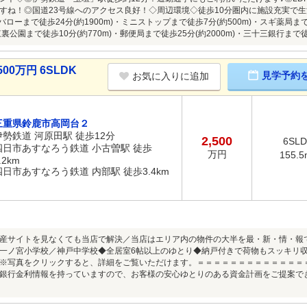
すね！◎国道23号線へのアクセス良好！◇周辺環境◇徒歩10分圏内に施設充実で生
)・バローまで徒歩24分(約1900m)・ミニストップまで徒歩7分(約500m)・スギ薬局ま
東裏公園まで徒歩10分(約770m)・郵便局まで徒歩25分(約2000m)・三十三銀行まで徒歩
00万円 6SLDK
見学予約
お気に入りに追加
三重県鈴鹿市高岡台２
伊勢鉄道 河原田駅 徒歩12分
2,500
6SL
四日市あすなろう鉄道 小古曽駅 徒歩
万円
155.5
.2km
四日市あすなろう鉄道 内部駅 徒歩3.4km
産サイトを見なくても当店で解決／当店はエリア内の物件の大半を最・新・情・報
一ノ宮小学校／神戸中学校◆全居室6帖以上のゆとり◆納戸付きで荷物もスッキリ
※写真をクリックすると、詳細をご覧いただけます。＝＝＝＝＝＝＝＝＝＝＝＝＝
銀行金利情報を持っていますので、お客様の安心ゆとりのある資金計画をご提案で