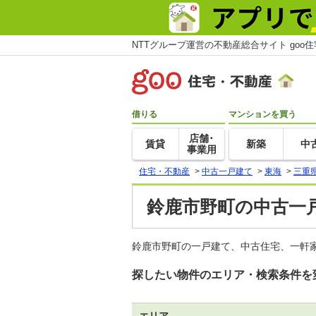
NTTグループ運営の不動産総合サイト goo
借りる
マンションを買う
店舗･
賃貸
新築
中
事業用
住宅・不動産
>
中古一戸建て
>
東海
>
三重
鈴鹿市野町の中古一
鈴鹿市野町の一戸建て、中古住宅、一軒家
探したい物件のエリア・検索条件を