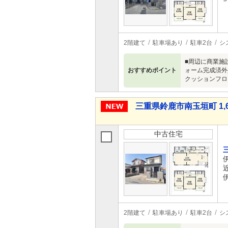
2階建て
駐車場あり
駐車2台
シ
■周辺に商業施
おすすめポイント
ォーム完成済外
クッションフロ
三重県鈴鹿市南玉垣町 1,6
中古住宅
2階建て
駐車場あり
駐車2台
シ