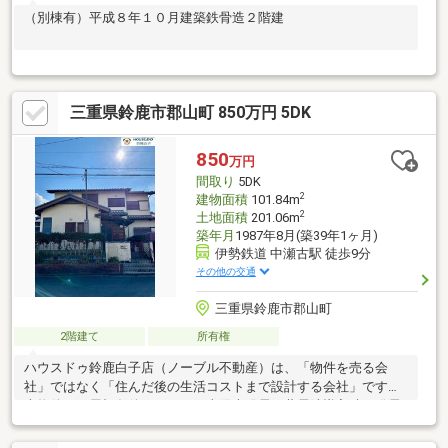
（別棟有）平成８年１０月建築鉄骨造２階建
三重県鈴鹿市郡山町 850万円 5DK
850
万円
間取り
5DK
2
建物面積
101.84m
2
土地面積
201.06m
築年月
1987年8月(築39年1ヶ月)
伊勢鉄道 中瀬古駅 徒歩9分
その他の交通
三重県鈴鹿市郡山町
2階建て
所有権
ハウスドゥ鈴鹿白子店（ノーブル不動産）は、「物件を売る会
社」ではなく「住んだ後の生活コストまで設計する会社」です。
本物件では屋根条件をもとに、太陽光発電＋蓄電池導入時の発電
予測や光熱費削減シミュレーションをご提案。太陽光＋蓄電池の
活用により年間約15万～22万円の光熱費削減が期待できます（詳