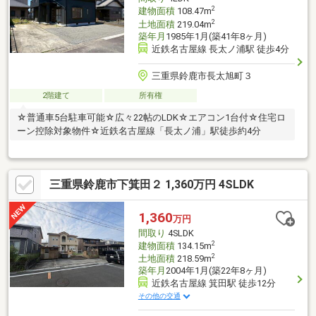
2
建物面積
108.47m
2
土地面積
219.04m
築年月
1985年1月(築41年8ヶ月)
近鉄名古屋線 長太ノ浦駅 徒歩4分
三重県鈴鹿市長太旭町３
2階建て
所有権
☆普通車5台駐車可能☆広々22帖のLDK☆エアコン1台付☆住宅ロ
ーン控除対象物件☆近鉄名古屋線「長太ノ浦」駅徒歩約4分
三重県鈴鹿市下箕田２ 1,360万円 4SLDK
1,360
万円
間取り
4SLDK
2
建物面積
134.15m
2
土地面積
218.59m
築年月
2004年1月(築22年8ヶ月)
近鉄名古屋線 箕田駅 徒歩12分
その他の交通