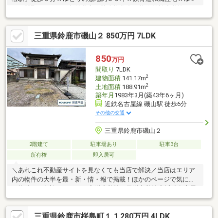
りの間取り７ＤＫ・収納豊富☆駐車複数台可能☆若松小学校
三重県鈴鹿市磯山２ 850万円 7LDK
850
万円
間取り
7LDK
2
建物面積
141.17m
2
土地面積
188.91m
築年月
1983年3月(築43年6ヶ月)
近鉄名古屋線 磯山駅 徒歩6分
その他の交通
三重県鈴鹿市磯山２
2階建て
駐車場あり
駐車3台
所有権
即入居可
＼あれこれ不動産サイトを見なくても当店で解決／当店はエリア
内の物件の大半を最・新・情・報で掲載！ほかのページで気にな
る物件もご相談ください。◆栄小学校／天栄中学校◆近鉄名古屋
線「磯山」駅 徒歩約6分◆即お引渡し可能◆リフォーム相談
OK◆駐車場4台分（車種による）※写真をクリックすると、詳細を
三重県鈴鹿市桜島町１ 1,280万円 4LDK
ご覧いただけます。＝＝＝＝＝＝＝＝＝＝＝＝＝＝＝＝＝＝＝＝