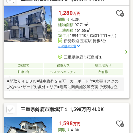
＝＝《平日もご案内可能です♪》地域密着店の私達は、周辺環境、
相場、お得な住宅ローンプランなど丁寧にご案内できます。＝＝
1,280
万円
＝＝＝＝＝＝＝＝＝＝＝＝＝＝＝＝＝＝＝＝
間取り
4LDK
2
建物面積
97.71m
2
土地面積
161.55m
築年月
1994年10月(築31年11ヶ月)
伊勢鉄道 玉垣駅 徒歩6分
その他の交通
三重県鈴鹿市桜島町１
2階建て
都市ガス
駐車場あり
駐車2台
システムキッチン
所有権
■間取り４ＬＤＫ■駐車縦列２台可・カーポート付■水害リスクの
少ないハザード対象外エリア■近隣に商業施設等充実で便利な立
地※令和９年３月末日以降、下水道供用開始予定(切替未了)※下水
道受益者負担金は買主の負担となります
三重県鈴鹿市南堀江１ 1,598万円 4LDK
1,598
万円
間取り
4LDK