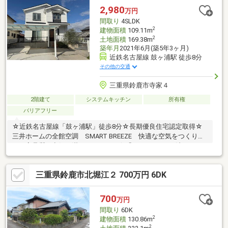
見るだけOK、聞くだけOK。実際に現地を体感してみてくださ
2,980
万円
い。＝＝＝＝＝＝＝＝＝＝＝＝＝＝＝＝＝＝＝＝＝＝
間取り
4SLDK
2
建物面積
109.11m
2
土地面積
169.38m
築年月
2021年6月(築5年3ヶ月)
近鉄名古屋線 鼓ヶ浦駅 徒歩8分
その他の交通
三重県鈴鹿市寺家４
2階建て
システムキッチン
所有権
バリアフリー
☆近鉄名古屋線「鼓ヶ浦駅」徒歩8分☆長期優良住宅認定取得☆
三井ホームの全館空調 SMART BREEZE 快適な空気をつくり続
け、高品質の空気が満ちています。☆「MOCX WALL工法」 そ
の空気をまもり続ける高断熱・高気密な構造躯体☆リビング吹き
抜けプラン 明るく、解放感☆収納充実☆室内大変丁寧にお使い
三重県鈴鹿市北堀江２ 700万円 6DK
です☆駐車３台可能☆太陽光発電システム付き
700
万円
間取り
6DK
2
建物面積
130.86m
2