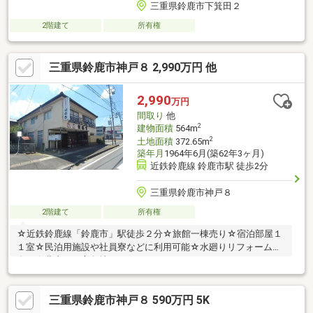
三重県鈴鹿市下箕田２
2階建て
所有権
三重県鈴鹿市神戸８ 2,990万円 他
2,990
万円
間取り
他
2
建物面積
564m
2
土地面積
372.65m
築年月
1964年6月(築62年3ヶ月)
近鉄鈴鹿線 鈴鹿市駅 徒歩2分
三重県鈴鹿市神戸８
2階建て
所有権
☆近鉄鈴鹿線「鈴鹿市」駅徒歩２分☆旅館一棟売り☆宿泊部屋１
１室☆民泊用施設や社員寮などに利用可能☆水廻りリフォーム歴
有り☆北東西三方角地
三重県鈴鹿市神戸８ 590万円 5K