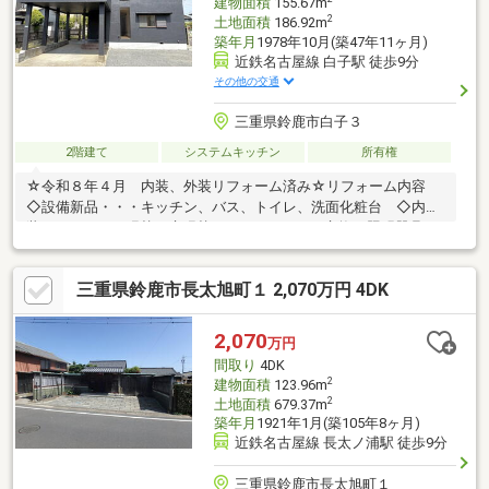
建物面積
155.67m
2
土地面積
186.92m
築年月
1978年10月(築47年11ヶ月)
近鉄名古屋線 白子駅 徒歩9分
その他の交通
三重県鈴鹿市白子３
2階建て
システムキッチン
所有権
☆令和８年４月 内装、外装リフォーム済み☆リフォーム内容
◇設備新品・・・キッチン、バス、トイレ、洗面化粧台 ◇内
装・・・クロス張替、床張替、スイッチパネル交換、照明器具
（LDK）、 カラーモニター付きドアホン、エア
コン（LDK)、ハウスクリーニング ◇外装・・・外壁塗装
三重県鈴鹿市長太旭町１ 2,070万円 4DK
2,070
万円
間取り
4DK
2
建物面積
123.96m
2
土地面積
679.37m
築年月
1921年1月(築105年8ヶ月)
近鉄名古屋線 長太ノ浦駅 徒歩9分
三重県鈴鹿市長太旭町１