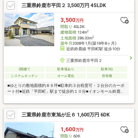
三重県鈴鹿市平田２ 3,500万円 4SLDK
鹿市の物件すべてご紹介可能！ お問合せは「0120-668-662」ま
で☆ ■物件のおすすめポイント■・広々収納スペースあり・駅近
で通勤も通学もラクラク・生活施設が徒歩圏内【＊当店では住宅
3,500
万円
ローン事務代行手数料は一切いただきません＊】
間取り
4SLDK
2
建物面積
124m
2
土地面積
286.03m
築年月
2008年1月(築18年8ヶ月)
近鉄鈴鹿線 平田町駅 徒歩10分
三重県鈴鹿市平田２
2階建て
駐車場あり
駐車3台
システムキッチン
オール電化
所有権
■ゆとりの敷地面積約８６坪■駐車約３台程度可・２台分のカーポ
ート付■近鉄「平田町」駅まで徒歩約１０分■イオンモール鈴鹿・
アクロスプラザ等徒歩１０分圏内にありお買い物に便利※記載の
面積は、境界確定後に分筆予定のため予定面積です。 面積に若
干の差異が生じる場合があります。※公共下水は令和４年４月供
三重県鈴鹿市東旭が丘６ 1,600万円 6DK
用開始済（建物未接続・現況浄化槽）
1,600
万円
間取り
6DK