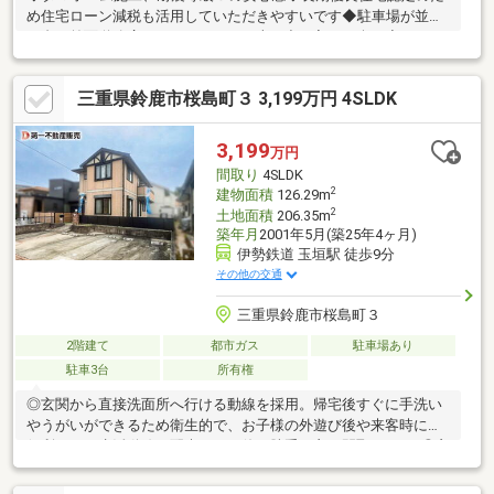
め住宅ローン減税も活用していただきやすいです◆駐車場が並列
４台＆前面道路広々としているため車の出し入れも楽々◆システ
ムキッチンと広々としたリビングがお好きな方はおすすめです◆
壁紙など、一部は２０２５年～２０２６年にかけてリフォーム済
三重県鈴鹿市桜島町３ 3,199万円 4SLDK
み◆稲生小学校まで信号無しで徒歩五分の安心感◆間接照明、エ
アコンそのまま使用可能な綺麗な中古戸建◆中庭スペースと大き
な窓で、広日としたリビングはより落ち着ける空間に◆学童が近
3,199
万円
くにあるため、おこさまがいらっしゃるご家族にとってはより安
間取り
4SLDK
心の立地◆おうちの北側にあるスーパーも近く徒歩圏内
2
建物面積
126.29m
2
土地面積
206.35m
築年月
2001年5月(築25年4ヶ月)
伊勢鉄道 玉垣駅 徒歩9分
その他の交通
三重県鈴鹿市桜島町３
2階建て
都市ガス
駐車場あり
駐車3台
所有権
◎玄関から直接洗面所へ行ける動線を採用。帰宅後すぐに手洗い
やうがいができるため衛生的で、お子様の外遊び後や来客時にも
便利です！生活動線に配慮された使い勝手の良い間取りです♪◎玄
関から直接2階へ上がれる動線を採用。来客時やご家族の生活リズ
ムが異なる場合でも、リビングを通らずにお部屋へ移動でき、プ