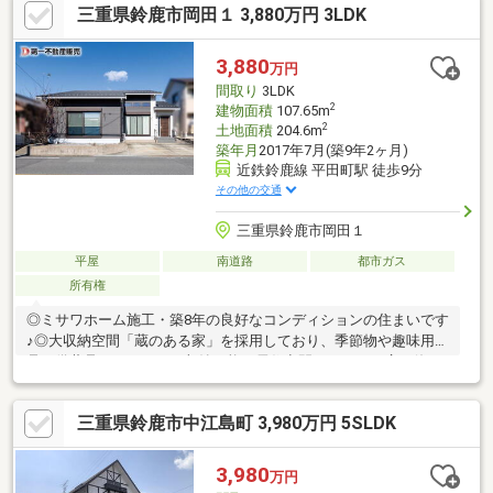
三重県鈴鹿市岡田１ 3,880万円 3LDK
ライバシーを保ちながら快適に暮らせます♪◎リビングと続き間の
洋室は、扉を開ければ一体の広々空間として利用可能。家族が集
まる団らんの場としてはもちろん、来客時の客間としても活用で
3,880
万円
き、用途に応じて柔軟に使える便利な間取りです♪
間取り
3LDK
2
建物面積
107.65m
2
土地面積
204.6m
築年月
2017年7月(築9年2ヶ月)
近鉄鈴鹿線 平田町駅 徒歩9分
その他の交通
三重県鈴鹿市岡田１
平屋
南道路
都市ガス
所有権
◎ミサワホーム施工・築8年の良好なコンディションの住まいです
♪◎大収納空間「蔵のある家」を採用しており、季節物や趣味用
品、備蓄品までたっぷり収納可能。居住空間をすっきり広く使え
る、ミサワホームならではの設計が魅力です♪◎立地は牧田小学校
まで徒歩5分と、子育て世帯にうれしい環境・通学も安心♪
三重県鈴鹿市中江島町 3,980万円 5SLDK
3,980
万円