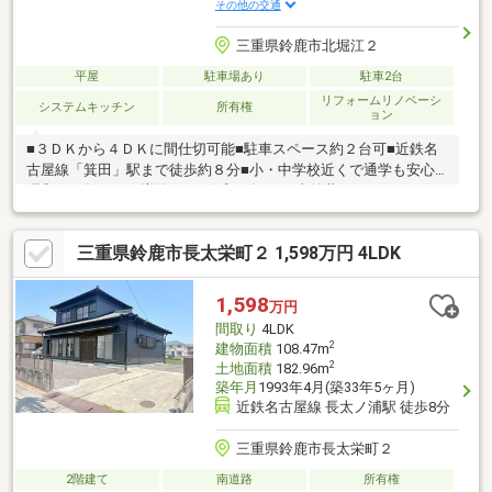
その他の交通
三重県鈴鹿市北堀江２
平屋
駐車場あり
駐車2台
リフォームリノベーシ
システムキッチン
所有権
ョン
■３ＤＫから４ＤＫに間仕切可能■駐車スペース約２台可■近鉄名
古屋線「箕田」駅まで徒歩約８分■小・中学校近くで通学も安心※
昭和５９年１０月増築あり※令和７年４月 内外装リフォーム工
事・外構工事済
三重県鈴鹿市長太栄町２ 1,598万円 4LDK
1,598
万円
間取り
4LDK
2
建物面積
108.47m
2
土地面積
182.96m
築年月
1993年4月(築33年5ヶ月)
近鉄名古屋線 長太ノ浦駅 徒歩8分
三重県鈴鹿市長太栄町２
2階建て
南道路
所有権