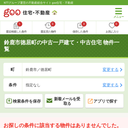
NTTグループ運営の不動産総合サイト goo住宅・不動産
1
0
0
0
最近検索した条件
最近見た物件
保存した条件
お気に入り
鈴鹿市徳居町の中古一戸建て・中古住宅 物件一
覧
町
変更する
鈴鹿市／徳居町
条件
変更する
指定なし
新着メールを受
検索条件を保存
アプリで探す
取る
お探しの条件に該当する物件はありませんでした。