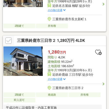
築年月
1998年6月(築28年3ヶ月)
近鉄名古屋線 楠駅 徒歩5分
その他の交通
三重県鈴鹿市長太新町１
2階建て
所有権
三重県鈴鹿市三日市２ 1,280万円 4LDK
1,280
万円
間取り
4LDK
2
建物面積
95.22m
2
土地面積
186.63m
築年月
1993年3月(築33年6ヶ月)
近鉄鈴鹿線 三日市駅 徒歩5分
その他の交通
三重県鈴鹿市三日市２
2階建て
南道路
所有権
即入居可
平成23年に設備取替・内装工事実施