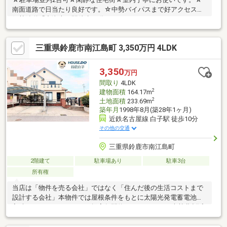
南面道路で日当たり良好です。☆中勢バイパスまで好アクセス☆
伊勢鉄道「中瀬古」駅徒歩10分
三重県鈴鹿市南江島町 3,350万円 4LDK
3,350
万円
間取り
4LDK
2
建物面積
164.17m
2
土地面積
233.69m
築年月
1998年8月(築28年1ヶ月)
近鉄名古屋線 白子駅 徒歩10分
その他の交通
三重県鈴鹿市南江島町
2階建て
駐車場あり
駐車3台
所有権
当店は「物件を売る会社」ではなく「住んだ後の生活コストまで
設計する会社」本物件では屋根条件をもとに太陽光発電蓄電池導
入時のシミュレーションを提案年間約15万～22万円の光熱費削減
が期待できますHOME’Sで2024年鈴鹿市内の物件問い合わせ数第
１位☆〇複数不動産サイトを見なくても当店で解決〇 当店は鈴