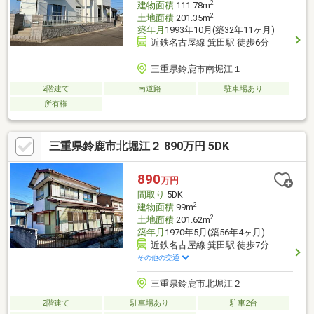
2
建物面積
111.78m
2
土地面積
201.35m
築年月
1993年10月(築32年11ヶ月)
近鉄名古屋線 箕田駅 徒歩6分
三重県鈴鹿市南堀江１
2階建て
南道路
駐車場あり
所有権
三重県鈴鹿市北堀江２ 890万円 5DK
890
万円
間取り
5DK
2
建物面積
99m
2
土地面積
201.62m
築年月
1970年5月(築56年4ヶ月)
近鉄名古屋線 箕田駅 徒歩7分
その他の交通
三重県鈴鹿市北堀江２
2階建て
駐車場あり
駐車2台