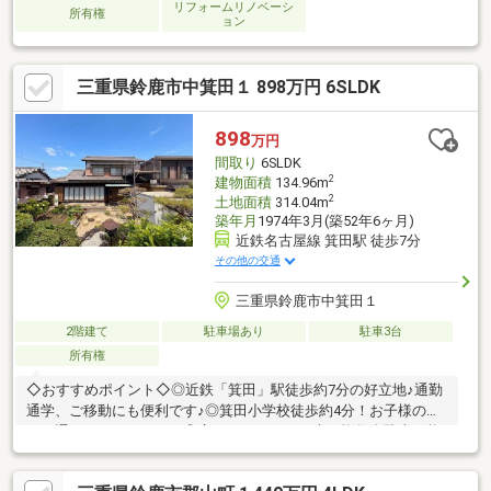
リフォームリノベーシ
所有権
ョン
三重県鈴鹿市中箕田１ 898万円 6SLDK
898
万円
間取り
6SLDK
2
建物面積
134.96m
2
土地面積
314.04m
築年月
1974年3月(築52年6ヶ月)
近鉄名古屋線 箕田駅 徒歩7分
その他の交通
三重県鈴鹿市中箕田１
2階建て
駐車場あり
駐車3台
所有権
◇おすすめポイント◇◎近鉄「箕田」駅徒歩約7分の好立地♪通勤
通学、ご移動にも便利です♪◎箕田小学校徒歩約4分！お子様の足
でも通いやすいですね！◎広々6LDK＋S！お車も複数台駐車可能
です！◇周辺環境◇お車でのご移動が便利なエリアです！箕田小
学校徒歩約4分！・マックスバリュまで徒歩25分(約2000m)・ファ