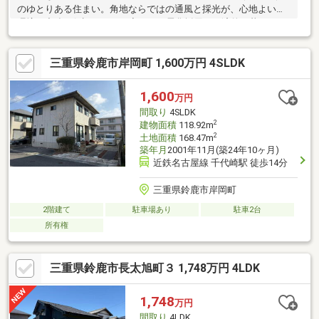
のゆとりある住まい。角地ならではの通風と採光が、心地よい住
環境を力強く保証します。◆オール電化採用の経済的な暮らし。
床下収納などの実用的なスペースが、住空間をすっきり保ちたい
ご家族の願いを実現します。【利便性◎の周辺環境】◆スギ薬局
三重県鈴鹿市岸岡町 1,600万円 4SLDK
まで徒歩7分、ファミリーマートまで徒歩7分。身近な利便施設が
充実しており、日々のちょっとしたお買い物を便利にサポートし
ます。◆2沿線利用可能な立地で、通勤や通学の選択肢が広がる
1,600
万円
住環境。桜の森公園も徒歩圏内にあり、休日のお出かけやリフレ
間取り
4SLDK
ッシュが叶う場所です。
2
建物面積
118.92m
2
土地面積
168.47m
築年月
2001年11月(築24年10ヶ月)
近鉄名古屋線 千代崎駅 徒歩14分
三重県鈴鹿市岸岡町
2階建て
駐車場あり
駐車2台
所有権
三重県鈴鹿市長太旭町３ 1,748万円 4LDK
1,748
万円
間取り
4LDK