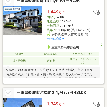
三重県鈴鹿市郡山町 1,449万円 4LDK
ミリーマートまで徒歩14分(約1100m)・ウェルシアまで徒歩17分
(約1300m)・郵便局まで徒歩9分(約650m)・三十三銀行まで徒歩32
分(約2500m)
1,449
万円
間取り
4LDK
2
建物面積
103.5m
2
土地面積
204.36m
築年月
1988年8月(築38年1ヶ月)
伊勢鉄道 中瀬古駅 徒歩7分
その他の交通
三重県鈴鹿市郡山町
2階建て
駐車場あり
システムキッチン
リフォームリノベーシ
浴室乾燥機
所有権
ョン
＼あれこれ不動産サイトを見なくても当店で解決／当店はエリア
内の物件の大半を最・新・情・報で掲載！ほかのページで気にな
る物件もご相談ください。◆郡山小学校／天栄中学校◆伊勢鉄道/
中瀬古駅まで徒歩約7分◆システムキッチン・オートバス◎◆全
居室南向き・6帖以上でゆったり◆小学校や病院まで徒歩約7分で
三重県鈴鹿市若松北２ 1,749万円 4SLDK
子育て世帯も安心※写真をクリックすると、詳細をご覧いただけ
ます。＝＝＝＝＝＝＝＝＝＝＝＝＝＝＝＝＝＝＝＝＝＝《失敗し
ない住宅ローン選び！》豊富な銀行金利情報を持っていますの
1,749
万円
で、お客様の安心ゆとりのある資金計画をご提案できます。＝＝