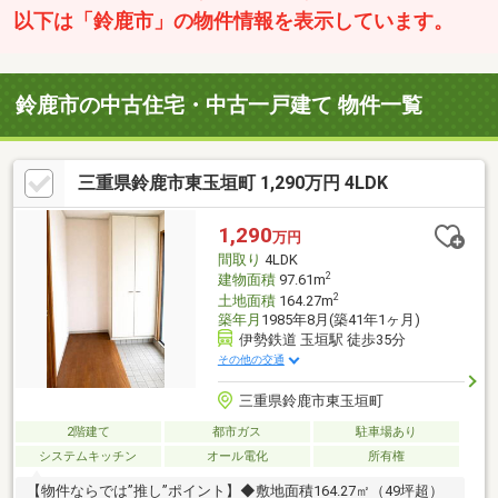
以下は「鈴鹿市」の物件情報を表示しています。
鈴鹿市の中古住宅・中古一戸建て 物件一覧
三重県鈴鹿市東玉垣町 1,290万円 4LDK
1,290
万円
間取り
4LDK
2
建物面積
97.61m
2
土地面積
164.27m
築年月
1985年8月(築41年1ヶ月)
伊勢鉄道 玉垣駅 徒歩35分
その他の交通
三重県鈴鹿市東玉垣町
2階建て
都市ガス
駐車場あり
システムキッチン
オール電化
所有権
【物件ならでは”推し”ポイント】◆敷地面積164.27㎡（49坪超）