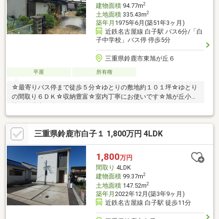
2
建物面積
94.77m
2
土地面積
335.43m
築年月
1975年6月(築51年3ヶ月)
近鉄名古屋線 白子駅 バス6分/「白
子中学校」バス停 停歩5分
三重県鈴鹿市東旭が丘６
平屋
所有権
☆最寄りバス停まで徒歩５分☆ゆとりの敷地約１０１坪☆ゆとり
の間取り６ＤＫ☆収納豊富☆室内丁寧にお使いです☆旭が丘小学
校まで徒歩４分
三重県鈴鹿市白子１ 1,800万円 4LDK
1,800
万円
間取り
4LDK
2
建物面積
99.37m
2
土地面積
147.52m
築年月
2022年12月(築3年9ヶ月)
近鉄名古屋線 白子駅 徒歩11分