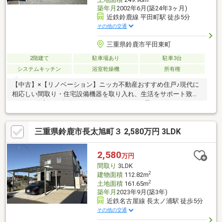
築年月
2002年6月(築24年3ヶ月)
近鉄鈴鹿線 平田町駅 徒歩5分
その他の交通
三重県鈴鹿市平田東町
2階建て
駐車場あり
駐車3台
システムキッチン
浴室乾燥機
所有権
【中古】×【リノベーション】ニッカ不動産おすすめ住戸♪現代に
相応しい間取り・住宅設備機器を取り入れ、生活をサポート致し
ます♪不動産ご紹介からリノベーションまで一貫サポートのニッカ
不動産にお任せ下さい！＼＼家具や家電、住宅ローンに組込めま
す／／▼お電話でのご予約、ご質問・お問合せはこちらまで
三重県鈴鹿市長太旭町３ 2,580万円 3LDK
▼TEL：0120-18-7549【通話無料】ニッカ不動産へ！～空家につ
き即日のご案内も可能！～お気兼ねなくお問合せくださいませ。
住宅ローンやリフォームのご相談も承ります！
2,580
万円
間取り
3LDK
2
建物面積
112.82m
2
土地面積
161.65m
築年月
2023年9月(築3年)
近鉄名古屋線 長太ノ浦駅 徒歩5分
その他の交通