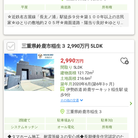
平屋
南道路
所有権
☆近鉄名古屋線「長太ノ浦」駅徒歩９分☆築１００年以上の古民
家☆ゆとりの敷地約２０５坪☆南面道路・陽当り良好☆ゆとりの
間取り４ＤＫ☆水廻りのリフォーム歴有り※キッチン・浴室・洗
面台・トイレ等☆収納豊富☆屋根裏収納・屋根裏部屋有☆長太小
学校・大木中学校
三重県鈴鹿市稲生３ 2,990万円 5LDK
2,990
万円
間取り
5LDK
2
建物面積
121.72m
2
土地面積
216.6m
築年月
2020年6月(築6年3ヶ月)
伊勢鉄道 鈴鹿サーキット稲生駅 徒
歩9分
その他の交通
三重県鈴鹿市稲生３
2階建て
駐車場あり
駐車3台
システムキッチン
オール電化
所有権
◆タマホーム施工、耐震等級３の安心感◆長期優良住宅認定のた