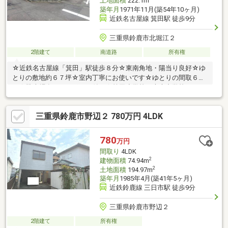
土地面積
222.1m
築年月
1971年11月(築54年10ヶ月)
近鉄名古屋線 箕田駅 徒歩9分
三重県鈴鹿市北堀江２
2階建て
南道路
所有権
☆近鉄名古屋線「箕田」駅徒歩８分☆東南角地・陽当り良好☆ゆ
とりの敷地約６７坪☆室内丁寧にお使いです☆ゆとりの間取６Ｄ
Ｋ☆駐車場有（カーポート付）☆箕田小学校・大木中学校
三重県鈴鹿市野辺２ 780万円 4LDK
780
万円
間取り
4LDK
2
建物面積
74.94m
2
土地面積
194.97m
築年月
1985年4月(築41年5ヶ月)
近鉄鈴鹿線 三日市駅 徒歩9分
三重県鈴鹿市野辺２
2階建て
所有権