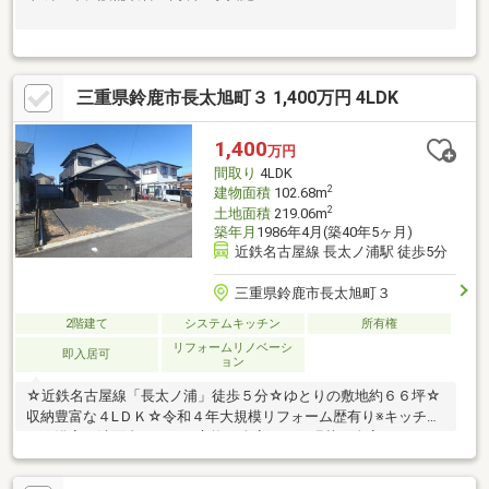
三重県鈴鹿市長太旭町３ 1,400万円 4LDK
1,400
万円
間取り
4LDK
2
建物面積
102.68m
2
土地面積
219.06m
築年月
1986年4月(築40年5ヶ月)
近鉄名古屋線 長太ノ浦駅 徒歩5分
三重県鈴鹿市長太旭町３
2階建て
システムキッチン
所有権
リフォームリノベーシ
即入居可
ョン
☆近鉄名古屋線「長太ノ浦」徒歩５分☆ゆとりの敷地約６６坪☆
収納豊富な４LＤＫ☆令和４年大規模リフォーム歴有り※キッチ
ン・浴室・洗面台・トイレ交換 全室クロス張替・全室フローリ
ング張替 給湯器交換・外壁再塗装☆並列駐車複数台可☆長太小
学校・大木中学校