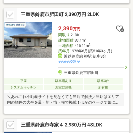
三重県鈴鹿市肥田町 2,390万円 2LDK
2,390
万円
間取り
2LDK
2
建物面積
83.1m
2
土地面積
416.11m
築年月
1975年6月(築51年3ヶ月)
近鉄鈴鹿線 柳駅 徒歩8分
その他の交通
三重県鈴鹿市肥田町
平屋
駐車場あり
駐車3台
システムキッチン
浴室乾燥機
所有権
＼あれこれ不動産サイトを見なくても当店で解決／当店はエリア
内の物件の大半を最・新・情・報で掲載！ほかのページで気にな
る物件もご相談ください。◆玉垣小学校／千代崎中学校◆近鉄鈴
鹿線/柳駅まで徒歩約8分◆1階のみで移動しやすい◎◆ランドリ
ールーム付きで家事スムーズ◆回遊動線のファミリーCL付き※写
三重県鈴鹿市寺家４ 2,980万円 4SLDK
真をクリックすると、詳細をご覧いただけます。＝＝＝＝＝＝＝
＝＝＝＝＝＝＝＝＝＝＝＝＝＝＝《お問合せからすぐご案内！》