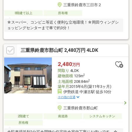
三重県鈴鹿市三日市２
3階建て以上
所有権
☆スーパー、コンビニ等近く便利な立地環境！☆岡田ウィングシ
ョッピングセンターまで車で約3分！
三重県鈴鹿市郡山町 2,480万円 4LDK
2,480
万円
間取り
4LDK
2
建物面積
125m
2
土地面積
208.84m
築年月
2015年6月(築11年3ヶ月)
伊勢鉄道 中瀬古駅 徒歩10分
その他の交通
三重県鈴鹿市郡山町
2階建て
南道路
システムキッチン
所有権
☆駐車場並列2台可☆閑静な住宅街☆室内丁寧にお使いです。☆