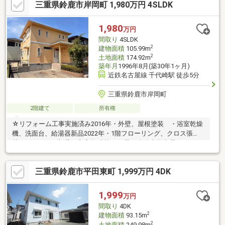
三重県鈴鹿市岸岡町 1,980万円 4SLDK
1,980
万円
間取り
4SLDK
2
建物面積
105.99m
2
土地面積
174.92m
築年月
1996年8月(築30年1ヶ月)
近鉄名古屋線 千代崎駅 徒歩5分
三重県鈴鹿市岸岡町
2階建て
所有権
☆リフォーム工事実施済み2016年・外壁、屋根塗装 ・浴室乾燥
機、洗面台、給湯器新品2022年・1階フローリング、クロス張
替 ・キッチン新品・和室襖張替え☆電気自動車用充電コンセン
トあり☆室内大変丁寧にお使いです☆閑静な住宅団地内
三重県鈴鹿市平田東町 1,999万円 4DK
1,999
万円
間取り
4DK
2
建物面積
93.15m
2
土地面積
249.98m