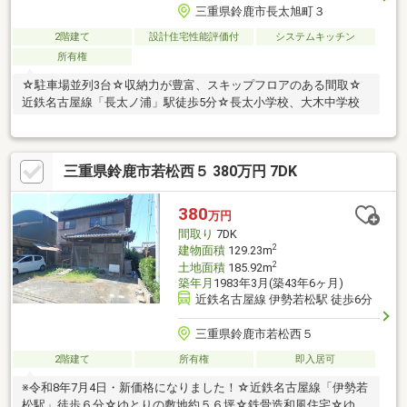
三重県鈴鹿市長太旭町３
2階建て
設計住宅性能評価付
システムキッチン
所有権
☆駐車場並列3台☆収納力が豊富、スキップフロアのある間取☆
近鉄名古屋線「長太ノ浦」駅徒歩5分☆長太小学校、大木中学校
三重県鈴鹿市若松西５ 380万円 7DK
380
万円
間取り
7DK
2
建物面積
129.23m
2
土地面積
185.92m
築年月
1983年3月(築43年6ヶ月)
近鉄名古屋線 伊勢若松駅 徒歩6分
三重県鈴鹿市若松西５
2階建て
所有権
即入居可
※令和8年7月4日・新価格になりました！☆近鉄名古屋線「伊勢若
松駅」徒歩６分☆ゆとりの敷地約５６坪☆鉄骨造和風住宅☆ゆと