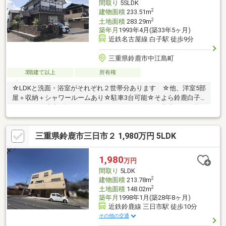
間取り
5SLDK
2
建物面積
233.51m
2
土地面積
283.29m
築年月
1993年4月(築33年5ヶ月)
近鉄名古屋線 白子駅 徒歩9分
三重県鈴鹿市中江島町
3階建て以上
所有権
☆LDKと洗面・浴室がそれぞれ２世帯分あります ☆他、洋室5部
屋＋収納＋シャワールームあり☆駐車3台可能☆そよら鈴鹿白子
イオンまで徒歩6分☆スーパー、コンビニ、銀行、病院すべて徒
歩圏にあります
三重県鈴鹿市三日市２ 1,980万円 5LDK
1,980
万円
間取り
5LDK
2
建物面積
213.78m
2
土地面積
148.02m
築年月
1998年1月(築28年8ヶ月)
近鉄鈴鹿線 三日市駅 徒歩10分
その他の交通