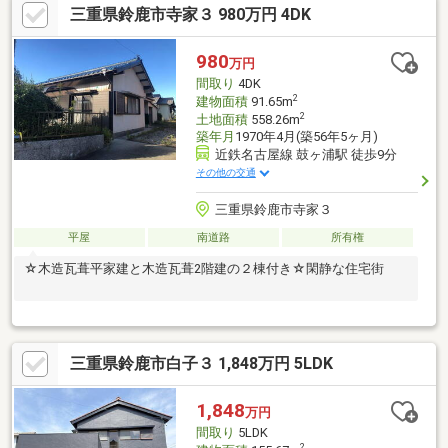
三重県鈴鹿市寺家３ 980万円 4DK
しくは無料シミュレーションにて試算可能）「太陽の街」は、整
備された良好な住宅地街並みが美しく、落ち着いた住環境・公園
が近く、子どもの遊び場や散歩に便利・計画的な道路配置で、抜
980
万円
け道になりにくく安心・小学校まで徒歩5分・伊勢鉄道「中瀬古」
間取り
4DK
駅まで徒歩圏内
2
建物面積
91.65m
2
土地面積
558.26m
築年月
1970年4月(築56年5ヶ月)
近鉄名古屋線 鼓ヶ浦駅 徒歩9分
その他の交通
三重県鈴鹿市寺家３
平屋
南道路
所有権
☆木造瓦葺平家建と木造瓦葺2階建の２棟付き☆閑静な住宅街
三重県鈴鹿市白子３ 1,848万円 5LDK
1,848
万円
間取り
5LDK
2