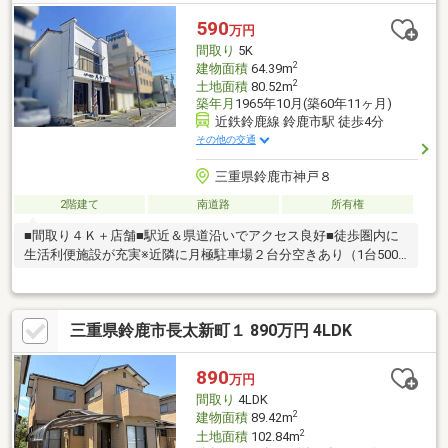
590
万円
間取り
5K
2
建物面積
64.39m
2
土地面積
80.52m
築年月
1965年10月(築60年11ヶ月)
近鉄鈴鹿線 鈴鹿市駅 徒歩4分
その他の交通
三重県鈴鹿市神戸８
2階建て
南道路
所有権
■間取り４Ｋ＋店舗■駅近＆県道沿いでアクセス良好■徒歩圏内に
生活利便施設が充実※近隣に月極駐車場２台分空きあり（1台5000
円/月）
三重県鈴鹿市長太新町１ 890万円 4LDK
890
万円
間取り
4LDK
2
建物面積
89.42m
2
土地面積
102.84m