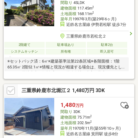
間取り
4SLDK
＝＝＝＝＝＝＝＝＝＝＝＝＝＝＝＝＝＝＝＝
2
建物面積
117.45m
2
土地面積
168.11m
築年月
1997年3月(築29年6ヶ月)
近鉄名古屋線 伊勢若松駅 徒歩7分
三重県鈴鹿市若松北２
2階建て
駐車場あり
駐車2台
システムキッチン
所有権
即入居可
※セットバック済：6㎡※建築基準法第22条区域※各階面積：1階
65.35㎡ 2階52.1㎡※情報と現況が相違する場合は、現況優先とし
ます。※司法書士・個別プロパン供給会社は売主の指定になりま
す。プロパンガスの消費に係る配管設備、ガス器具等は、本土地
建物の販売価格には含まれておりません。※通学の区域に関して
三重県鈴鹿市北堀江２ 1,480万円 3DK
は自治体や教育委員会等にご確認ください。
1,480
万円
間取り
3DK
2
建物面積
75.71m
2
土地面積
202.5m
築年月
1970年11月(築55年10ヶ月)
近鉄名古屋線 箕田駅 徒歩8分