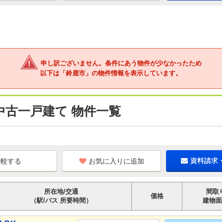
申し訳ございません。条件にあう物件が少なかったため
以下は「鈴鹿市」の物件情報を表示しています。
中古一戸建て 物件一覧
お気に入りに追加
資料請求
所在地/交通
間取
価格
（駅/バス 所要時間）
建物面