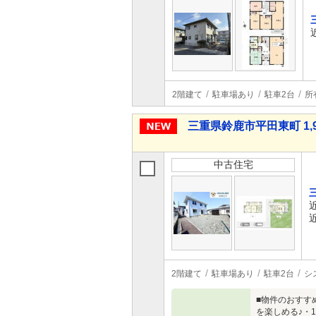
2階建て
駐車場あり
駐車2台
所
三重県鈴鹿市平田東町 1,9
中古住宅
2階建て
駐車場あり
駐車2台
シ
■物件のおすす
を楽しめる♪・