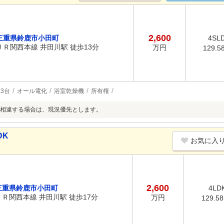
2,600
三重県鈴鹿市小田町
4SL
ＪＲ関西本線 井田川駅 徒歩13分
万円
129.5
3台
オール電化
浴室乾燥機
所有権
相違する場合は、現況優先とします。
DK
お気に入
2,600
三重県鈴鹿市小田町
4LD
ＪＲ関西本線 井田川駅 徒歩17分
万円
129.5