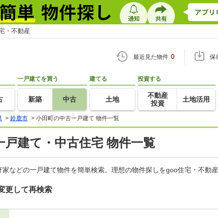
住宅・不動産
0
最近見た物件
保
一戸建てを買う
建てる
投資する
不動産
古
新築
中古
土地
土地活用
投資
県
>
鈴鹿市
>
小田町の中古一戸建て 物件一覧
一戸建て・中古住宅 物件一覧
家などの一戸建て物件を簡単検索。理想の物件探しをgoo住宅・不動
変更して再検索