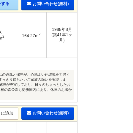
をする
お問い合わせ(無料)
1985年8月
K
2
(築41年1ヶ
164.27m
2
m
月)
らではの通風と採光が、心地よい住環境を力強く
すっきり保ちたいご家族の願いを実現しま
便施設が充実しており、日々のちょっとしたお
。桜の森公園も徒歩圏内にあり、休日のお出か
お問い合わせ(無料)
りに追加