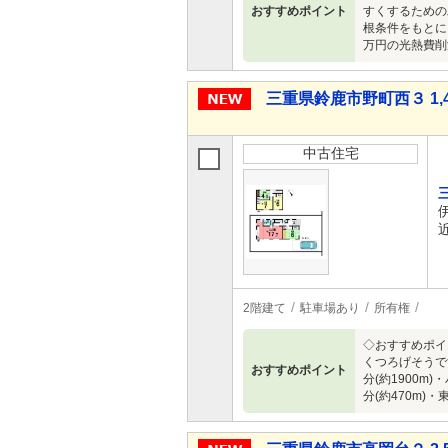
おすすめポイント
すくするための
根条件をもとに
万円の光熱費削
三重県鈴鹿市野町西３ 1,4
中古住宅
2階建て
駐車場あり
所有権
◇おすすめポイ
くつろげそうで
おすすめポイント
分(約1900m
分(約470m)・