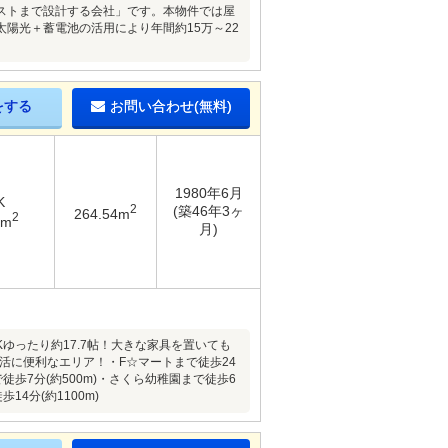
ストまで設計する会社」です。本物件では屋
陽光＋蓄電池の活用により年間約15万～22
をする
お問い合わせ(無料)
1980年6月
K
2
(築46年3ヶ
264.54m
2
8m
月)
ゆったり約17.7帖！大きな家具を置いても
活に便利なエリア！・F☆マートまで徒歩24
で徒歩7分(約500m)・さくら幼稚園まで徒歩6
14分(約1100m)