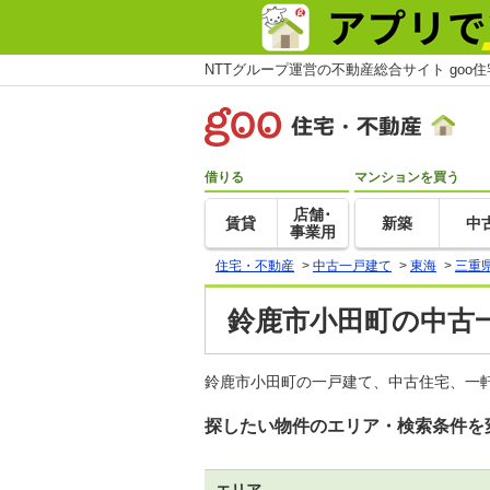
NTTグループ運営の不動産総合サイト goo
借りる
マンションを買う
店舗･
賃貸
新築
中
事業用
住宅・不動産
>
中古一戸建て
>
東海
>
三重
鈴鹿市小田町の中古
鈴鹿市小田町の一戸建て、中古住宅、一軒
探したい物件のエリア・検索条件を