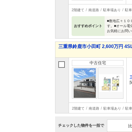
2階建て
南道路
駐車場あり
駐車
■敷地広々１０
おすすめポイント
す。■オール電
お気軽にお問い
三重県鈴鹿市小田町 2,600万円 4S
中古住宅
2階建て
南道路
駐車場あり
駐車
チェックした物件を一括で