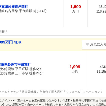
1,600
三重県鈴鹿市岸岡町
4SL
近鉄名古屋線 千代崎駅 徒歩14分
万円
118.9
有権
99万円 4DK
お気に入
三重県鈴鹿市平田東町
1,999
4D
近鉄鈴鹿線 平田町駅 徒歩5分
万円
93.15
近鉄鈴鹿線 三日市駅 徒歩24分
ステムキッチン
浴室乾燥機
所有権
即入居可
リフォームリノベーション
めポイント■・三井ホーム施工の家族で住みやすい4LDK・最寄りの平田町駅まで徒
1つ1つのお部屋が広く自分スペースを確保できる・大通りから目立たないので気軽