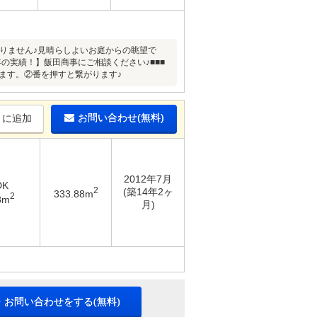
ありません♪見晴らしよいお庭からの眺望で
の実績！】飯田商事にご相談ください♪■■■
ます。②番を押すと繋がります♪
お問い合わせ(無料)
りに追加
2012年7月
DK
2
(築14年2ヶ
333.88m
2
8m
月)
・お問い合わせをする(無料)