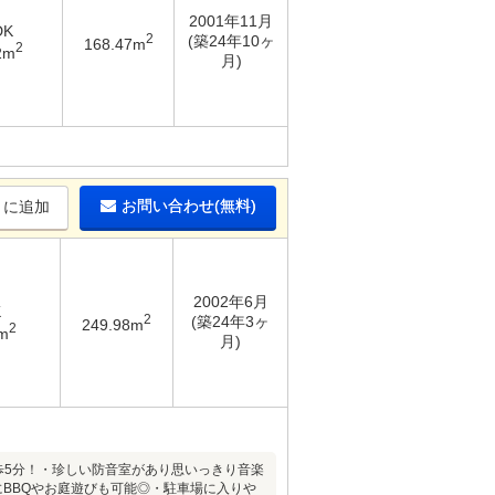
2001年11月
DK
2
(築24年10ヶ
168.47m
2
2m
月)
お問い合わせ(無料)
りに追加
2002年6月
K
2
(築24年3ヶ
249.98m
2
m
月)
歩5分！・珍しい防音室があり思いっきり音楽
にBBQやお庭遊びも可能◎・駐車場に入りや