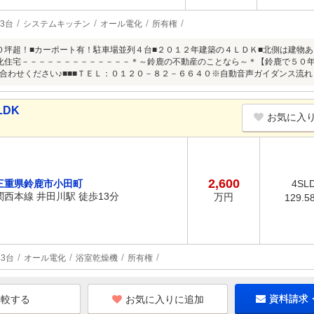
3台
システムキッチン
オール電化
所有権
０坪超！■カーポート有！駐車場並列４台■２０１２年建築の４ＬＤＫ■北側は建物
化住宅－－－－－－－－－－－－－＊～鈴鹿の不動産のことなら～＊【鈴鹿で５０年
合わせください♪■■■ＴＥＬ：０１２０－８２－６６４０※自動音声ガイダンス流れ
LDK
お気に入
2,600
三重県鈴鹿市小田町
4SL
関西本線 井田川駅 徒歩13分
万円
129.5
3台
オール電化
浴室乾燥機
所有権
お気に入りに追加
資料請求