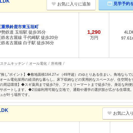
LDK
見学予約
お気に入りに追加
三重県鈴鹿市東玉垣町
1,290
伊勢鉄道 玉垣駅 徒歩35分
4LD
近鉄名古屋線 千代崎駅 徒歩20分
万円
97.61
近鉄名古屋線 白子駅 徒歩36分
ステムキッチン
オール電化
所有権
”推し”ポイント】◆敷地面積164.27㎡（49坪超）のゆとりある住まい。角地な
オール電化採用の経済的な暮らし。床下収納などの実用的なスペースが、住空間を
の周辺環境】◆スギ薬局まで徒歩7分、ファミリーマートまで徒歩7分。身近な利
サポートします。◆2沿線利用可能な立地で、通勤や通学の選択肢が広がる住環境
ュが叶う場所です。
LDK
お気に入