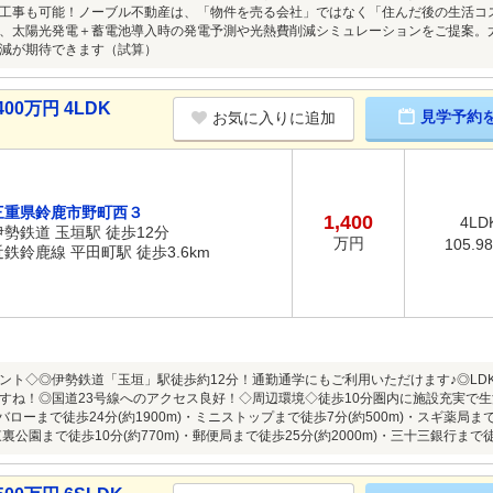
工事も可能！ノーブル不動産は、「物件を売る会社」ではなく「住んだ後の生活コ
、太陽光発電＋蓄電池導入時の発電予測や光熱費削減シミュレーションをご提案。太
減が期待できます（試算）
00万円 4LDK
見学予約
お気に入りに追加
三重県鈴鹿市野町西３
1,400
4LD
伊勢鉄道 玉垣駅 徒歩12分
万円
105.9
近鉄鈴鹿線 平田町駅 徒歩3.6km
ント◇◎伊勢鉄道「玉垣」駅徒歩約12分！通勤通学にもご利用いただけます♪◎LDK
すね！◎国道23号線へのアクセス良好！◇周辺環境◇徒歩10分圏内に施設充実で生
)・バローまで徒歩24分(約1900m)・ミニストップまで徒歩7分(約500m)・スギ薬局ま
東裏公園まで徒歩10分(約770m)・郵便局まで徒歩25分(約2000m)・三十三銀行まで徒歩