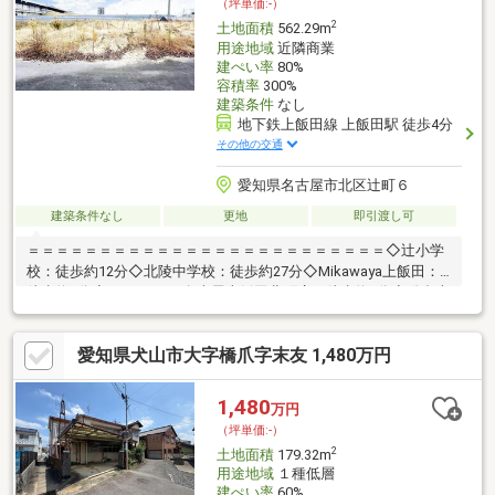
（坪単価:-）
分筆ライン及び分筆面積もご相談ください！
2
土地面積
562.29m
用途地域
近隣商業
建ぺい率
80%
容積率
300%
建築条件
なし
地下鉄上飯田線 上飯田駅 徒歩4分
その他の交通
愛知県名古屋市北区辻町６
建築条件なし
更地
即引渡し可
＝＝＝＝＝＝＝＝＝＝＝＝＝＝＝＝＝＝＝＝＝＝＝＝＝◇辻小学
校：徒歩約12分◇北陵中学校：徒歩約27分◇Mikawaya上飯田：
徒歩約5分◇ウエルシア 名古屋上飯田北町店：徒歩約8分◇総合上
飯田第一病院：徒歩約6分◆地下鉄上飯田駅まで徒歩約5分◆スー
パーやドラッグストアなど周辺環境充実◆公道幅員約5.0ｍの前面
愛知県犬山市大字橋爪字末友 1,480万円
道路＝＝＝＝＝＝＝＝＝＝＝＝＝＝＝＝＝＝＝＝＝＝＝＝＝＼見
るだけ聞くだけOK／資金効率が良くなるローンの組み方教えま
す。ネット未公開、水面下情報多数あります。ほかのページで気
1,480
万円
になる物件もご相談ください。
（坪単価:-）
2
土地面積
179.32m
用途地域
１種低層
建ぺい率
60%