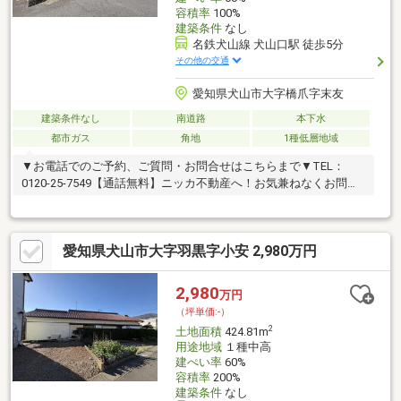
容積率
100%
建築条件
なし
名鉄犬山線 犬山口駅 徒歩5分
その他の交通
愛知県犬山市大字橋爪字末友
建築条件なし
南道路
本下水
都市ガス
角地
1種低層地域
▼お電話でのご予約、ご質問・お問合せはこちらまで▼TEL：
0120-25-7549【通話無料】ニッカ不動産へ！お気兼ねなくお問合
せくださいませ。
愛知県犬山市大字羽黒字小安 2,980万円
2,980
万円
（坪単価:-）
2
土地面積
424.81m
用途地域
１種中高
建ぺい率
60%
容積率
200%
建築条件
なし