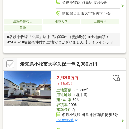
名鉄小牧線 羽黒駅 徒歩5分
愛知県犬山市大字羽黒字小安
建築条件なし
都市ガス
上物有り
角地
■名鉄小牧線「羽黒」駅まで約330ｍ（徒歩5分）■土地面積：
424.81㎡■建築条件付き土地ではございません【ライフインフォメ
ーション】・羽黒小学校まで約740ｍ（徒歩10分）・東部中学校
まで約680ｍ（徒歩9分）・ナフコトミダ犬山店まで約1260ｍ（徒
歩16分）・ニューヤマザキデイリーストア羽黒駅前店まで約360
愛知県小牧市大字久保一色 2,980万円
ｍ（徒歩5分）・Ｖｄｒｕｇ羽黒店まで約680ｍ（徒歩9分）・磨
墨塚史跡公園まで約880ｍ（徒歩11分）
2,980
万円
（坪単価:-）
2
土地面積
562.71m
用途地域
１種中高
建ぺい率
60%
容積率
200%
建築条件
なし
名鉄小牧線 田県神社前駅 徒歩5分
その他の交通