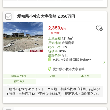
8.6m・東側約9.7m・建築条件付宅地販売ではありません・お好き
なハウスメーカー・工務店を選んで建築可能・現況更地、プラン
確定後は建築への移行がスムーズ▼周辺環境・西友味岡店 徒歩7
愛知県小牧市大字岩崎 2,350万円
分(約550m)・小牧市立味岡小学校 徒歩7分(約500m)・郷前公園 徒
歩4分(約250m)・V・drug味岡店 徒歩7分(約500m)■ ご希望の住ま
い探しをお手伝いします ━━━━━・・・物件の詳細・ご相談は
2,350
万円
お気軽にお問い合わせください。
（坪単価:-）
2
土地面積
121.7m
用途地域
近隣商業
建ぺい率
80%
容積率
200%
建築条件
なし
名鉄小牧線 味岡駅 徒歩6分
愛知県小牧市大字岩崎
建築条件なし
更地
本下水
都市ガス
－物件のおすすめポイント－▼立地・名鉄小牧線「味岡」徒歩6分
▼特徴・土地面積121.7平米(約36.81坪)、現況更地・南側道路の幅
員は約6.0m、比較的駐車がスムーズ・建築条件付宅地販売ではあ
りません・お好きなハウスメーカー・工務店で建築可能・都市ガ
ス・公営水道・本下水対応▼周辺環境・小牧市立味岡小学校 徒歩