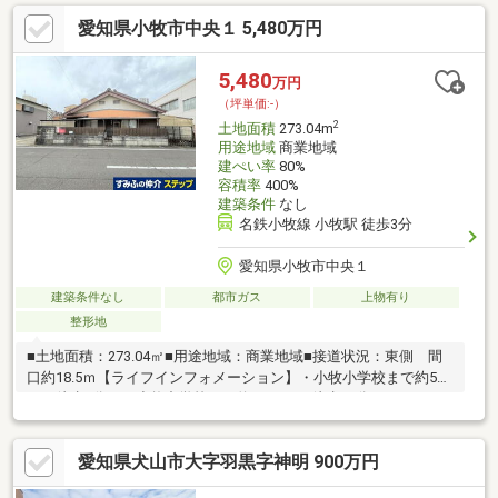
川』など自然豊かな立地！◆コンビニ、病院、飲食店など徒歩圏
愛知県小牧市中央１ 5,480万円
内にございます！◆ゆとりある敷地を活かした平屋・二世帯住宅
にもおすすめ！＼近隣エリアも取り扱いしております／ 中、
東、西、中村、昭和、千種、北、熱田、瑞穂、名東区など名古屋
5,480
万円
市内エリアを問わずご紹介可能！名古屋市内に6店舗！（久屋大
（坪単価:-）
通、覚王山、御器所、大曽根、新瑞橋、藤が丘）
2
土地面積
273.04m
用途地域
商業地域
建ぺい率
80%
容積率
400%
建築条件
なし
名鉄小牧線 小牧駅 徒歩3分
愛知県小牧市中央１
建築条件なし
都市ガス
上物有り
整形地
■土地面積：273.04㎡■用途地域：商業地域■接道状況：東側 間
口約18.5ｍ【ライフインフォメーション】・小牧小学校まで約510
ｍ（徒歩7分）・小牧中学校まで約1890ｍ（徒歩24分）・
Mikawayaラピオ小牧店まで約380ｍ（徒歩5分）・セブンイレブ
ン小牧駅北店まで約190ｍ（徒歩3分）・駒止公園まで約180ｍ
愛知県犬山市大字羽黒字神明 900万円
（徒歩3分）