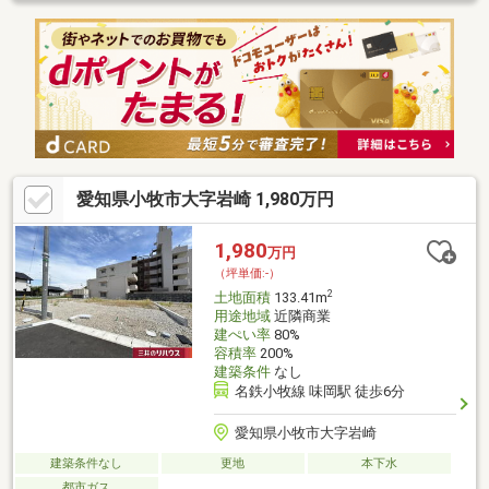
ーパーや病院など徒歩圏内の周辺環境が充実しています◆更地、
造成渡しにつきスムーズに建築計画可能＝＝＝＝＝＝＝＝＝＝＝
＝＝＝＝＝＝＝＝＝＝＝＝＝＝＼見るだけ聞くだけOK／資金効率
が良くなるローンの組み方教えます。ネット未公開、水面下情報
多数あります。ほかのページで気になる物件もご相談ください。
愛知県小牧市大字岩崎 1,980万円
1,980
万円
（坪単価:-）
2
土地面積
133.41m
用途地域
近隣商業
建ぺい率
80%
容積率
200%
建築条件
なし
名鉄小牧線 味岡駅 徒歩6分
愛知県小牧市大字岩崎
建築条件なし
更地
本下水
都市ガス