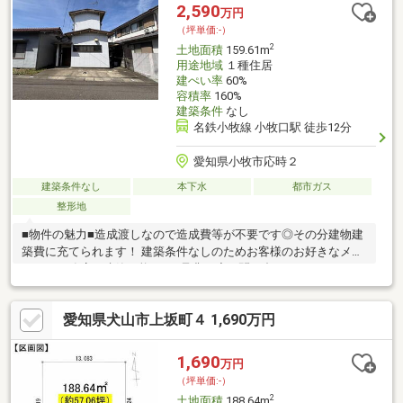
や徒歩圏内のスーパーなど毎日のお買い物に困らない周辺環境。
2,590
万円
■□■周辺施設■□■「ローソン 春日井妙慶町店」まで徒歩約2分「西
（坪単価:-）
友 勝川店」まで徒歩約9分
2
土地面積
159.61m
用途地域
１種住居
建ぺい率
60%
容積率
160%
建築条件
なし
名鉄小牧線 小牧口駅 徒歩12分
愛知県小牧市応時２
建築条件なし
本下水
都市ガス
整形地
■物件の魅力■造成渡しなので造成費等が不要です◎その分建物建
築費に充てられます！ 建築条件なしのためお客様のお好きなメー
カー、工務店で建築可能です♪是非一度お問い合わせくださいま
せ！■生活環境■・公園、保育園、小学校が近くに揃っているので
子育て世帯にも住みやすく安心の住環境♪・周辺商業施設が充実♪
愛知県犬山市上坂町４ 1,690万円
スーパー・コンビニ徒歩約5分以内！ドラックストア徒歩約6分♪
車がなくても生活できます。・のむら内科外科クリニックまで徒
歩約6分（443m）。急な病気やケガをしたときも安心です。■周
1,690
万円
辺環境■・米野小学校 476ｍ 徒歩約6分 ・応時中学校
（坪単価:-）
512ｍ 徒歩約7分
2
土地面積
188.64m