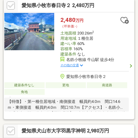
愛知県小牧市春日寺２ 2,480万円
2,480
万円
（坪単価:-）
2
土地面積
200.26m
用途地域
１種住居
建ぺい率
60%
容積率
160%
建築条件
なし
名鉄小牧線 牛山駅 徒歩4分
その他の交通
愛知県小牧市春日寺２
建築条件なし
更地
南道路
角地
【特徴】・第一種住居地域・南側接道 幅員約4.0ｍ 間口14.6
ｍ・東側接道 幅員約4.0ｍ 間口10.7ｍ【アクセス】・名鉄小牧
線「牛山」駅 徒歩4分【周辺環境】・小牧市立小牧南小学校 徒
歩28分（約2200ｍ）・小牧市立応時中学校 徒歩35分（約2750
ｍ）・セブンイレブン小牧南外山店 徒歩12分（約950ｍ）◆頭
愛知県犬山市大字羽黒字神明 2,980万円
金0円から購入可能！◆提携金融機関多数、住宅ローンご相談く
ださい！◆車でまとめてご案内可能！◆土日も営業！即日対応さ