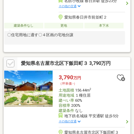
名鉄小牧線 春日井駅 徒歩23分
その他の交通
愛知県春日井市前並町２
建築条件なし
更地
本下水
〇住宅用地に適す〇４区画の宅地分譲
愛知県名古屋市北区下飯田町３ 3,790万円
3,790
万円
（坪単価:-）
2
土地面積
156.44m
用途地域
１種住居
建ぺい率
60%
容積率
200%
建築条件
なし
地下鉄名城線 平安通駅 徒歩5分
その他の交通
愛知県名古屋市北区下飯田町３