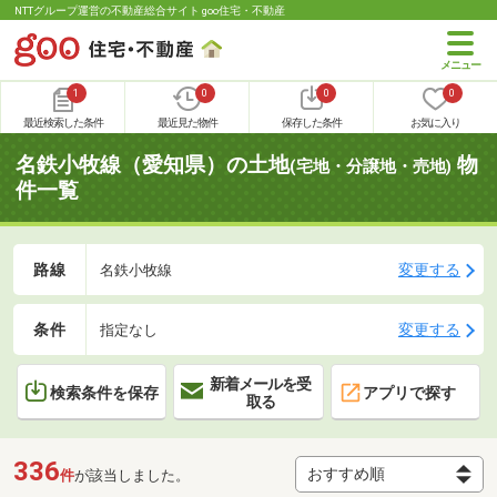
NTTグループ運営の不動産総合サイト goo住宅・不動産
1
0
0
0
最近検索した条件
最近見た物件
保存した条件
お気に入り
名鉄小牧線（愛知県）の土地
物
(宅地・分譲地・売地)
件一覧
路線
変更する
名鉄小牧線
条件
変更する
指定なし
新着メールを受
検索条件を保存
アプリで探す
取る
336
件
が該当しました。