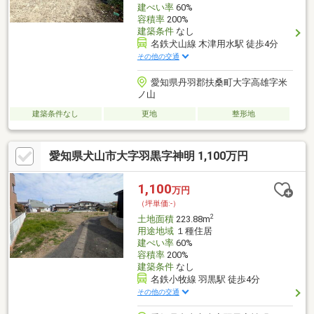
建ぺい率
60%
容積率
200%
建築条件
なし
名鉄犬山線 木津用水駅 徒歩4分
その他の交通
愛知県丹羽郡扶桑町大字高雄字米
ノ山
建築条件なし
更地
整形地
愛知県犬山市大字羽黒字神明 1,100万円
1,100
万円
（坪単価:-）
2
土地面積
223.88m
用途地域
１種住居
建ぺい率
60%
容積率
200%
建築条件
なし
名鉄小牧線 羽黒駅 徒歩4分
その他の交通