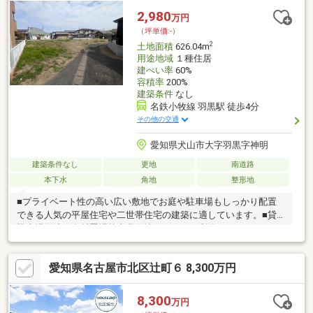
せていただきます！
2,980
万円
（坪単価:-）
2
土地面積
626.04m
用途地域
１種住居
建ぺい率
60%
容積率
200%
建築条件
なし
名鉄小牧線 羽黒駅 徒歩4分
その他の交通
愛知県犬山市大字羽黒字神明
建築条件なし
更地
南道路
本下水
角地
整形地
■プライベート性の高い広い敷地でお庭や駐車場もしっかり配置
できる人気の平屋住宅や二世帯住宅の建築に適しています。■貸
駐車場用地、資材置場等事業用地としてもご利用いただけます。
■敷地面積が広くお子様を遊ばせるスペース、人気の家庭菜園や
ドックランもお楽しみいただけます。■名鉄小牧線「羽黒」駅徒
愛知県名古屋市北区辻町６ 8,300万円
歩4分の駅近稀少な立地です。建築条件はありませんので、お好み
のハウスメーカー、工務店等で建築していただけます。■建築時
にセットバックすることで、前面道路は通りやすくなります！■
8,300
万円
仮測量面積は720.06㎡（約217.81坪）ございます！■分筆相談可、