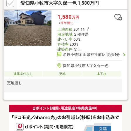
愛知県小牧市大字久保一色 1,580万円
歩4分の駅近稀少な立地です。建築条件はありませんので、お好み
のハウスメーカー、工務店等で建築していただけます。■建築時
にセットバックすることで、前面道路は通りやすくなります！■
1,580
万円
分筆予定面積：335.82㎡（約101.58坪）！■分筆ライン及び分筆面
（坪単価:-）
積のご相談可能です！
2
土地面積
201.11m
用途地域
２種住居
建ぺい率
60%
容積率
200%
建築条件
なし
名鉄小牧線 田県神社前駅 徒歩4分
愛知県小牧市大字久保一色
建築条件なし
更地
本下水
更地渡し