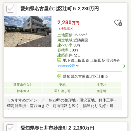
愛知県名古屋市北区辻町５ 2,280万円
2,280
万円
（坪単価:-）
2
土地面積
95.66m
用途地域
近隣商業
建ぺい率
80%
容積率
300%
建築条件
なし
地下鉄上飯田線 上飯田駅 徒歩9分
その他の交通
愛知県名古屋市北区辻町５
建築条件なし
更地
本下水
都市ガス
即引渡し可
整形地
＼おすすめポイント／・約28坪の整形地・現況更地、解体工事・
確定測量済・南西向きで、前面道路も広く、陽当たり良好・建築
条件なしのため、お好みの建築プランでお住まいづくりいただけ
ます＼駅近好立地／・「上飯田駅」徒歩7分・辻小学校徒歩8分・
北陵中学校徒歩22分・アピタ名古屋北店やエクボスタイル辻町店
愛知県春日井市妙慶町２ 2,280万円
が徒歩圏内でお買い物も便利です！＼近隣エリアも取り扱いして