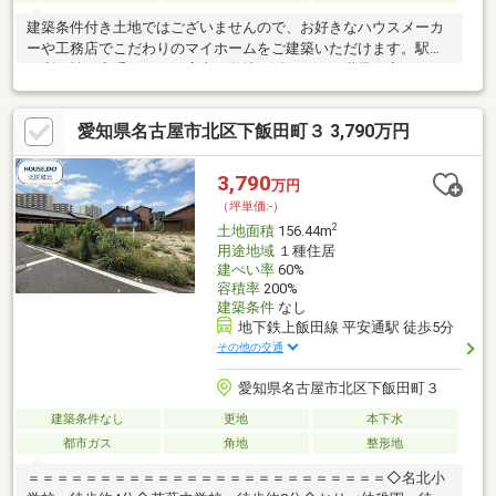
建築条件付き土地ではございませんので、お好きなハウスメーカ
ーや工務店でこだわりのマイホームをご建築いただけます。駅近
の利便性を享受しつつ、広大な敷地を活かした二世帯住宅や、
広々としたお庭・複数台の駐車スペースを設けたゆとりあるプラ
ンの実現が可能です。┃▼周辺環境・立地環境
愛知県名古屋市北区下飯田町３ 3,790万円
┗━━━━━━━━━━━━━━━━━━━・犬山南小学校 徒歩
7分(約535m)・犬山中学校 徒歩21分(約1.6km)・くすのき公園 徒
歩6分(約427m)・キャスタ ヨシヅヤ 犬山店 徒歩9分(約664m)・
3,790
万円
V・ドラッグ 犬山駅前店 徒歩3分(約236m)・犬山駅西病院 徒歩4分
（坪単価:-）
(約297m)
2
土地面積
156.44m
用途地域
１種住居
建ぺい率
60%
容積率
200%
建築条件
なし
地下鉄上飯田線 平安通駅 徒歩5分
その他の交通
愛知県名古屋市北区下飯田町３
建築条件なし
更地
本下水
都市ガス
角地
整形地
＝＝＝＝＝＝＝＝＝＝＝＝＝＝＝＝＝＝＝＝＝＝＝＝＝◇名北小