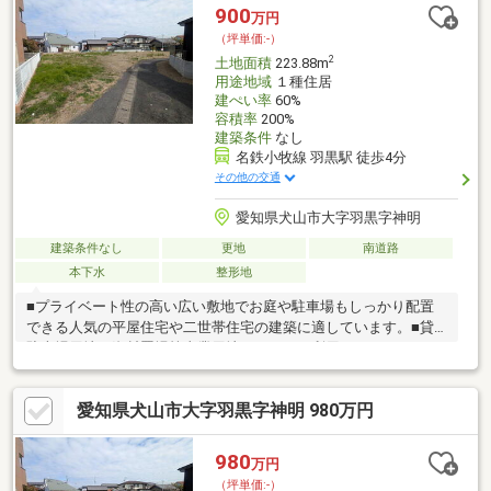
900
万円
（坪単価:-）
2
土地面積
223.88m
用途地域
１種住居
建ぺい率
60%
容積率
200%
建築条件
なし
名鉄小牧線 羽黒駅 徒歩4分
その他の交通
愛知県犬山市大字羽黒字神明
建築条件なし
更地
南道路
本下水
整形地
■プライベート性の高い広い敷地でお庭や駐車場もしっかり配置
できる人気の平屋住宅や二世帯住宅の建築に適しています。■貸
駐車場用地、資材置場等事業用地としてもご利用いただけます。
■敷地面積が広くお子様を遊ばせるスペース、人気の家庭菜園や
ドックランもお楽しみいただけます。■名鉄小牧線「羽黒」駅徒
愛知県犬山市大字羽黒字神明 980万円
歩4分の駅近稀少な立地です。建築条件はありませんので、お好み
のハウスメーカー、工務店等で建築していただけます。■建築時
にセットバックすることで、前面道路は通りやすくなります！■
980
万円
分筆予定面積：223.88㎡（約67.72坪）！■分筆ライン及び分筆面
（坪単価:-）