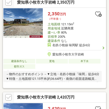
愛知県小牧市大字岩崎 2,350万円
7分(約500m)・郷前公園 徒歩4分(約250m)・西友味岡店 徒歩7分
(約550m)・ファミリーマート小牧味岡口店 徒歩7分(約550m)■ ご
希望の住まい探しをお手伝いします ━━━━━・・・物件の詳
2,350
万円
細・ご相談はお気軽にお問い合わせください。
（坪単価:-）
2
土地面積
121.15m
用途地域
近隣商業
建ぺい率
80%
容積率
200%
建築条件
なし
名鉄小牧線 味岡駅 徒歩6分
愛知県小牧市大字岩崎
建築条件なし
更地
本下水
都市ガス
－物件のおすすめポイント－▼立地・名鉄小牧線「味岡」徒歩6分
▼特徴・土地面積121.15平米(約36.64坪)・南側の前面道路幅員は
約6.0m、間口は約7.5m・建築条件付宅地販売ではありません・現
況更地、プラン確定後は建築への移行がスムーズ・都市ガス・公
営水道・本下水対応エリア▼周辺環境・郷前公園 徒歩4分(約
愛知県小牧市大字岩崎 2,420万円
250m)・小牧市立味岡小学校 徒歩7分(約500m)・小牧市立味岡中
学校 徒歩10分(約800m)・西友味岡店 徒歩7分(約550m)■ ご希望の
住まい探しをお手伝いします ━━━━━・・・物件の詳細・ご相
2,420