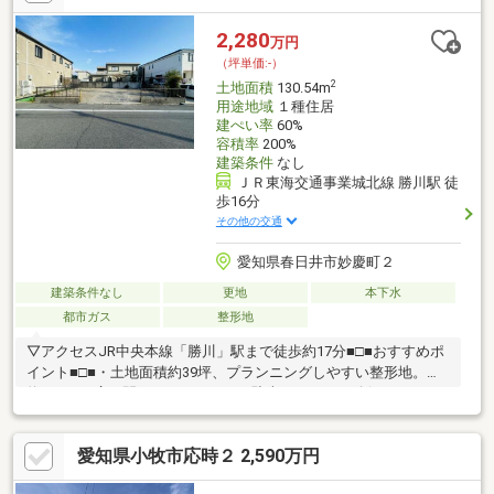
おります／ 中、東、西、中村、昭和、千種、北、熱田、瑞穂、
名東区など名古屋市内エリアを問わずご紹介可能！名古屋市内に6
2,280
万円
店舗（久屋大通、覚王山、御器所、大曽根、新瑞橋、藤が丘）、
（坪単価:-）
最寄りの営業所にてご対応いたします！
2
土地面積
130.54m
用途地域
１種住居
建ぺい率
60%
容積率
200%
建築条件
なし
ＪＲ東海交通事業城北線 勝川駅 徒
歩16分
その他の交通
愛知県春日井市妙慶町２
建築条件なし
更地
本下水
都市ガス
整形地
▽アクセスJR中央本線「勝川」駅まで徒歩約17分■□■おすすめポ
イント■□■・土地面積約39坪、プランニングしやすい整形地。・
約12.2mの広々間口で、ゆとりある駐車スペースの確保も可
能。・前面道路が広く、大きなお車の出し入れもスムーズで安
心。・建築条件なしのお土地。お好きなハウスメーカーや工務店
愛知県小牧市応時２ 2,590万円
で理想の家づくりが叶います。・JR「勝川」駅まで徒歩圏内で、
名古屋方面への通勤・通学にも便利な立地。・徒歩2分のコンビニ