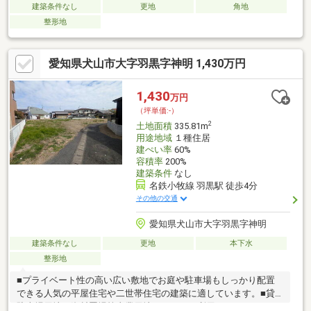
建築条件なし
更地
角地
整形地
愛知県犬山市大字羽黒字神明 1,430万円
1,430
万円
（坪単価:-）
2
土地面積
335.81m
用途地域
１種住居
建ぺい率
60%
容積率
200%
建築条件
なし
名鉄小牧線 羽黒駅 徒歩4分
その他の交通
愛知県犬山市大字羽黒字神明
建築条件なし
更地
本下水
整形地
■プライベート性の高い広い敷地でお庭や駐車場もしっかり配置
できる人気の平屋住宅や二世帯住宅の建築に適しています。■貸
駐車場用地、資材置場等事業用地としてもご利用いただけます。