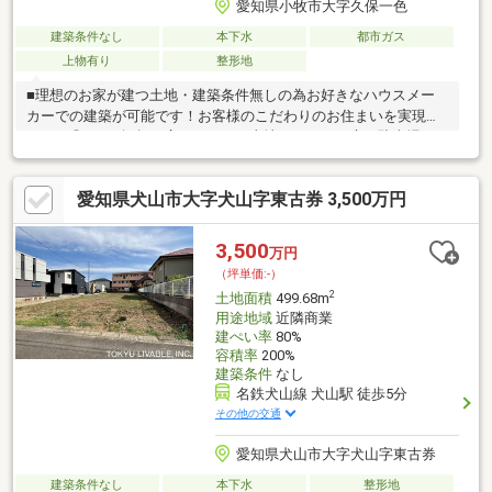
愛知県小牧市大字久保一色
建築条件なし
本下水
都市ガス
上物有り
整形地
■理想のお家が建つ土地・建築条件無しの為お好きなハウスメー
カーでの建築が可能です！お客様のこだわりのお住まいを実現で
きます◎・150坪超の広々としたお土地につき、お庭や駐車場な
ど様々な建築プランにも対応できます♪・「田県神社前」駅より徒
歩約5分の為通勤通学で電車を利用される方にも大変おすすめで
愛知県犬山市大字犬山字東古券 3,500万円
す！■周辺環境・本庄小学校 徒歩約15分・味岡中学校 徒歩約
14分・名鉄小牧線「田県神社前」駅 徒歩約5分・小牧市コミュ
ニティ「久保山団地西」停 徒歩約1分・ナフコ田県店 徒歩約8
3,500
万円
分住宅ローンのご相談や、現地見学のご予約等いつでも承ってお
（坪単価:-）
ります！お気軽にお問い合わせくださいませ♪
2
土地面積
499.68m
用途地域
近隣商業
建ぺい率
80%
容積率
200%
建築条件
なし
名鉄犬山線 犬山駅 徒歩5分
その他の交通
愛知県犬山市大字犬山字東古券
建築条件なし
本下水
整形地