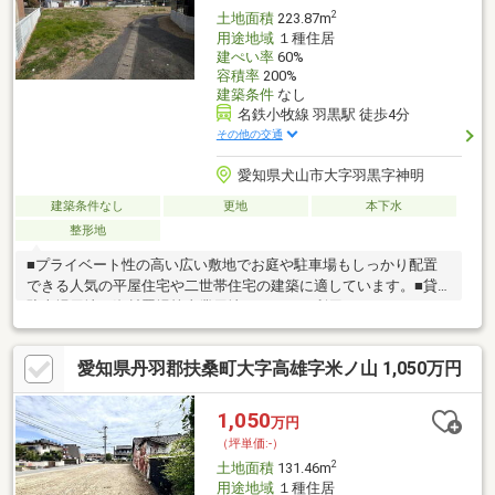
積のご相談可能です！
2
土地面積
223.87m
用途地域
１種住居
建ぺい率
60%
容積率
200%
建築条件
なし
名鉄小牧線 羽黒駅 徒歩4分
その他の交通
愛知県犬山市大字羽黒字神明
建築条件なし
更地
本下水
整形地
■プライベート性の高い広い敷地でお庭や駐車場もしっかり配置
できる人気の平屋住宅や二世帯住宅の建築に適しています。■貸
駐車場用地、資材置場等事業用地としてもご利用いただけます。
■敷地面積が広くお子様を遊ばせるスペース、人気の家庭菜園や
ドックランもお楽しみいただけます。■名鉄小牧線「羽黒」駅徒
愛知県丹羽郡扶桑町大字高雄字米ノ山 1,050万円
歩4分の駅近稀少な立地です。建築条件はありませんので、お好み
のハウスメーカー、工務店等で建築していただけます。■建築時
にセットバックすることで、前面道路は通りやすくなります！■
1,050
万円
分筆予定面積：223.87㎡（約67.72坪）！■分筆ライン及び分筆面
（坪単価:-）
積のご相談可能です！
2
土地面積
131.46m
用途地域
１種住居