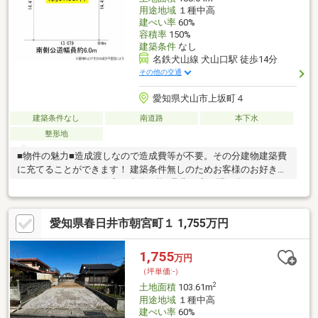
用途地域
１種中高
建ぺい率
60%
容積率
150%
建築条件
なし
名鉄犬山線 犬山口駅 徒歩14分
その他の交通
愛知県犬山市上坂町４
建築条件なし
南道路
本下水
整形地
■物件の魅力■造成渡しなので造成費等が不要。その分建物建築費
に充てることができます！ 建築条件無しのためお客様のお好きな
ハウスメーカー、工務店で建築可能♪是非一度お問い合わせくださ
い！■生活環境■・公園、保育園、小学校、中学校が近くに揃って
いるので子育て世帯にも住みやすく安心の住環境♪・周辺商業施設
愛知県春日井市朝宮町１ 1,755万円
が充実♪ドラッグストア徒歩約3分以内！コンビニ徒歩約4分♪毎日
のお買い物も楽々です。・上坂公園まで徒歩約3分！休日は家族で
のんびりピクニックやお子様と遊んでリフレッシュできます。■
1,755
万円
周辺環境■・犬山西小学校 徒歩約3分・犬山中学校 徒歩約7分
（坪単価:-）
お気軽にお問い合わせくださいませ！
2
土地面積
103.61m
用途地域
１種中高
建ぺい率
60%