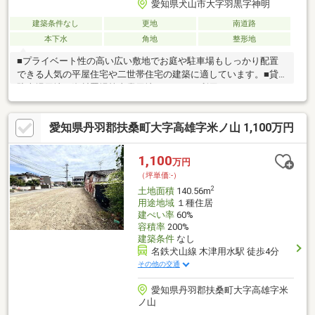
愛知県犬山市大字羽黒字神明
建築条件なし
更地
南道路
本下水
角地
整形地
■プライベート性の高い広い敷地でお庭や駐車場もしっかり配置
できる人気の平屋住宅や二世帯住宅の建築に適しています。■貸
駐車場用地、資材置場等事業用地としてもご利用いただけます。
■敷地面積が広くお子様を遊ばせるスペース、人気の家庭菜園や
ドックランもお楽しみいただけます。■名鉄小牧線「羽黒」駅徒
愛知県丹羽郡扶桑町大字高雄字米ノ山 1,100万円
歩4分の駅近稀少な立地です。建築条件はありませんので、お好み
のハウスメーカー、工務店等で建築していただけます。■建築時
にセットバックすることで、前面道路は通りやすくなります！■
1,100
万円
分筆予定面積：223.88㎡（約67.72坪）！■分筆ライン及び分筆面
（坪単価:-）
積のご相談可能です！
2
土地面積
140.56m
用途地域
１種住居
建ぺい率
60%
容積率
200%
建築条件
なし
名鉄犬山線 木津用水駅 徒歩4分
その他の交通
愛知県丹羽郡扶桑町大字高雄字米
ノ山