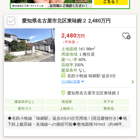
愛知県名古屋市北区東味鋺２ 2,480万円
2,480
万円
（坪単価:-）
2
土地面積
161.98m
用途地域
１種住居
建ぺい率
60%
容積率
200%
建築条件
なし
名鉄小牧線 味鋺駅 徒歩3分
その他の交通
愛知県名古屋市北区東味鋺２
建築条件なし
南道路
本下水
都市ガス
上物有り
整形地
◆名鉄小牧線「味鋺駅」徒歩3分の住宅用地！(現況建物付き)◆地
下鉄上飯田線・名城線への接続可能◆敷地面積161m2（約48坪）
の南向きの整形地！◆第一種住居地域で建蔽率60％/容積率
200％！◆建築条件なしで自由設計可！◆『二子山公園』『庄内