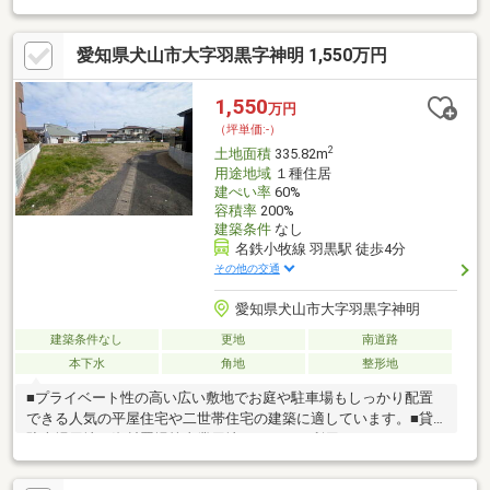
■敷地面積が広くお子様を遊ばせるスペース、人気の家庭菜園や
ドックランもお楽しみいただけます。■名鉄小牧線「羽黒」駅徒
愛知県犬山市大字羽黒字神明 1,550万円
歩4分の駅近稀少な立地です。建築条件はありませんので、お好み
のハウスメーカー、工務店等で建築していただけます。■建築時
にセットバックすることで、前面道路は通りやすくなります！■
1,550
万円
分筆予定面積：335.81㎡（約101.58坪）！■分筆ライン及び分筆面
（坪単価:-）
積のご相談可能です！
2
土地面積
335.82m
用途地域
１種住居
建ぺい率
60%
容積率
200%
建築条件
なし
名鉄小牧線 羽黒駅 徒歩4分
その他の交通
愛知県犬山市大字羽黒字神明
建築条件なし
更地
南道路
本下水
角地
整形地
■プライベート性の高い広い敷地でお庭や駐車場もしっかり配置
できる人気の平屋住宅や二世帯住宅の建築に適しています。■貸
駐車場用地、資材置場等事業用地としてもご利用いただけます。
■敷地面積が広くお子様を遊ばせるスペース、人気の家庭菜園や
ドックランもお楽しみいただけます。■名鉄小牧線「羽黒」駅徒