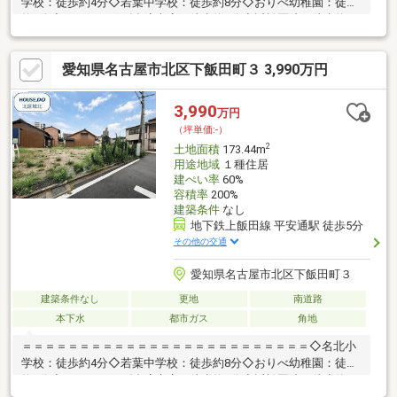
学校：徒歩約4分◇若葉中学校：徒歩約8分◇おりべ幼稚園：徒歩
約2分◇ナフコトミダ瑠璃光店：徒歩約7分◇近松医院：徒歩約5
分◆建築条件なし！お好きなハウスメーカーで建てられます◆ス
ーパーや病院など徒歩圏内の周辺環境が充実しています◆更地、
愛知県名古屋市北区下飯田町３ 3,990万円
造成渡しにつきスムーズに建築計画可能＝＝＝＝＝＝＝＝＝＝＝
＝＝＝＝＝＝＝＝＝＝＝＝＝＝＼見るだけ聞くだけOK／資金効率
が良くなるローンの組み方教えます。ネット未公開、水面下情報
3,990
万円
多数あります。ほかのページで気になる物件もご相談ください。
（坪単価:-）
2
土地面積
173.44m
用途地域
１種住居
建ぺい率
60%
容積率
200%
建築条件
なし
地下鉄上飯田線 平安通駅 徒歩5分
その他の交通
愛知県名古屋市北区下飯田町３
建築条件なし
更地
南道路
本下水
都市ガス
角地
＝＝＝＝＝＝＝＝＝＝＝＝＝＝＝＝＝＝＝＝＝＝＝＝＝◇名北小
学校：徒歩約4分◇若葉中学校：徒歩約8分◇おりべ幼稚園：徒歩
約2分◇ナフコトミダ瑠璃光店：徒歩約7分◇近松医院：徒歩約5
分◆建築条件なし！お好きなハウスメーカーで建てられます◆ス