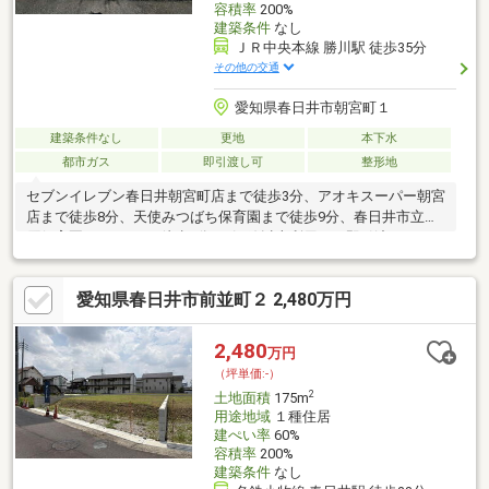
容積率
200%
建築条件
なし
ＪＲ中央本線 勝川駅 徒歩35分
その他の交通
愛知県春日井市朝宮町１
建築条件なし
更地
本下水
都市ガス
即引渡し可
整形地
セブンイレブン春日井朝宮町店まで徒歩3分、アオキスーパー朝宮
店まで徒歩8分、天使みつばち保育園まで徒歩9分、春日井市立柏
原保育園まで685m 徒歩9分、2沿線以上利用可、即引渡し可、ス
ーパー 徒歩10分以内、建築条件なし、都市ガス、平坦地、市街地
が近い、陽当り良好、閑静な住宅地、整形地、家庭菜園、緑豊か
愛知県春日井市前並町２ 2,480万円
な住宅地、前面棟無、周辺交通量少なめ、現況渡し
2,480
万円
（坪単価:-）
2
土地面積
175m
用途地域
１種住居
建ぺい率
60%
容積率
200%
建築条件
なし