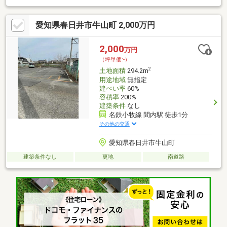
ちをお選びください≪ 直接お電話 ≫電話番号：0568-41-0222青の
「電話マーク」をタップ！≪ 資料請求 ≫オレンジの「資料請求」
愛知県春日井市牛山町 2,000万円
をタップ！～～～～～～～～～～～◇地域密着創業31年エイブル
小牧店～～～～～～～～～～～◇
2,000
万円
（坪単価:-）
2
土地面積
294.2m
用途地域
無指定
建ぺい率
60%
容積率
200%
建築条件
なし
名鉄小牧線 間内駅 徒歩1分
その他の交通
愛知県春日井市牛山町
建築条件なし
更地
南道路