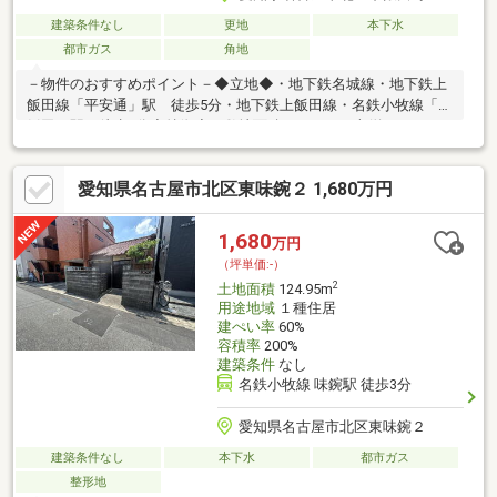
建築条件なし
更地
本下水
都市ガス
角地
－物件のおすすめポイント－◆立地◆・地下鉄名城線・地下鉄上
飯田線「平安通」駅 徒歩5分・地下鉄上飯田線・名鉄小牧線「上
飯田」駅 徒歩8分◆特徴◆・敷地面積は156.44平米(約47.32
坪)！・前面道路は北側幅員約2.4ｍ、西側幅員約2.7ｍ◆周辺環境
◆・名北小学校 徒歩2分・若葉中学校 徒歩7分・マックスバリ
愛知県名古屋市北区東味鋺２ 1,680万円
ュ若葉通店 徒歩6分・Ｖ・drug瑠璃光店 徒歩5分・ローソン北
区平安二丁目店 徒歩4分※建築条件無し、お好きなハウスメーカ
ーで建てられます！
1,680
万円
（坪単価:-）
2
土地面積
124.95m
用途地域
１種住居
建ぺい率
60%
容積率
200%
建築条件
なし
名鉄小牧線 味鋺駅 徒歩3分
愛知県名古屋市北区東味鋺２
建築条件なし
本下水
都市ガス
整形地