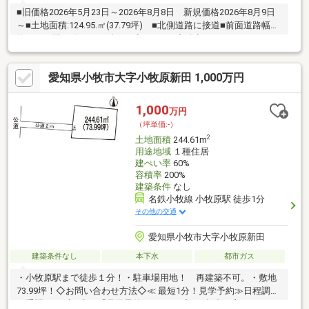
■旧価格2026年5月23日～2026年8月8日 新規価格2026年8月9日
～■土地面積:124.95.㎡(37.79坪) ■北側道路に接道■前面道路幅員:
約5.3ｍ■間口:約5.7ｍ■建ぺい率：60％■容積率：200％～ライフイ
ンフォメーション～・味鋺小学校まで徒歩14分(約1050ｍ)・北中
学校まで徒歩15分(約1190ｍ)・ファミリーマート 東あじま三丁目
愛知県小牧市大字小牧原新田 1,000万円
店まで徒歩3分（約200ｍ）・ザ・ビッグエクスプレス 味鋺店まで
徒歩19分(約1520ｍ)・味鋺東公園まで徒歩1分(約80ｍ)
1,000
万円
（坪単価:-）
2
土地面積
244.61m
用途地域
１種住居
建ぺい率
60%
容積率
200%
建築条件
なし
名鉄小牧線 小牧原駅 徒歩1分
その他の交通
愛知県小牧市大字小牧原新田
建築条件なし
本下水
都市ガス
・小牧原駅まで徒歩１分！・駐車場用地！ 再建築不可。・敷地
73.99坪！◇お問い合わせ方法◇≪ 最短1分！見学予約≫日程調整
も手間いらず！赤の「見学予約」をタップ！ご都合の良いお日に