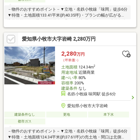
－物件のおすすめポイント－▼立地・名鉄小牧線「味岡」徒歩6分
▼特徴・土地面積133.41平米(約40.35坪)・プランの幅が広がる、
比較的整った形状・前面道路は北西側、幅員は約6.0m・建築条件
付土地ではないため、お好きな工務店等で建築可能・現況更地、
プランが決まり次第建築への移行がスムーズ・都市ガス・公営水
愛知県小牧市大字岩崎 2,280万円
道・本下水対応エリア▼周辺環境・郷前公園 徒歩4分(約250m)・
小牧市立味岡小学校 徒歩7分(約500m)・西友味岡店 徒歩7分(約
550m)■ ご希望の住まい探しをお手伝いします ━━━━━・・・
2,280
万円
物件の詳細・ご相談はお気軽にお問い合わせください。
（坪単価:-）
2
土地面積
124.34m
用途地域
近隣商業
建ぺい率
80%
容積率
200%
建築条件
なし
名鉄小牧線 味岡駅 徒歩6分
愛知県小牧市大字岩崎
建築条件なし
更地
本下水
都市ガス
－物件のおすすめポイント－▼立地・名鉄小牧線「味岡」徒歩6分
▼特徴・土地面積124.34平米(約37.61坪)の売土地・間口は北側約