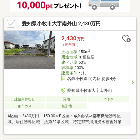
愛知県小牧市大字南外山 2,430万円
2,430
万円
（坪単価:-）
2
土地面積
150m
用途地域
１種住居
建ぺい率
60%
容積率
200%
建築条件
なし
名鉄小牧線 間内駅 徒歩4分
愛知県小牧市大字南外山
建築条件なし
更地
本下水
都市ガス
整形地
A区画：2430万円 150.00㎡B区画：成約済み※都市機能誘導区
域、居住誘導区域、法第22条区域、特定都市河川浸水被害対策
法、文化財保護法、下水道工事協力金：500円/㎡