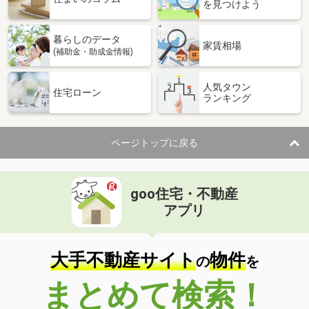
を見つけよう
暮らしのデータ
家賃相場
(補助金・助成金情報)
人気タウン
住宅ローン
ランキング
ページトップに戻る
goo住宅・不動産
アプリ
大手不動産サイト
物件
の
を
まとめて検索！