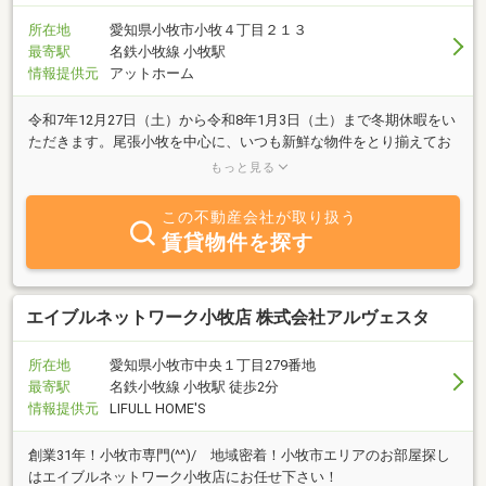
所在地
愛知県小牧市小牧４丁目２１３
最寄駅
名鉄小牧線 小牧駅
情報提供元
アットホーム
令和7年12月27日（土）から令和8年1月3日（土）まで冬期休暇をい
ただきます。尾張小牧を中心に、いつも新鮮な物件をとり揃えてお
ります。ＥＲＡの全国５００店舗のネットワークで、お客様のニー
もっと見る
ズに応えます。賃貸・売買物件はもとより、リフォーム、ビル管理
等幅広い業務を手掛けております。
この不動産会社が取り扱う
賃貸物件を探す
エイブルネットワーク小牧店 株式会社アルヴェスタ
所在地
愛知県小牧市中央１丁目279番地
最寄駅
名鉄小牧線 小牧駅 徒歩2分
情報提供元
LIFULL HOME'S
創業31年！小牧市専門(^^)/ 地域密着！小牧市エリアのお部屋探し
はエイブルネットワーク小牧店にお任せ下さい！