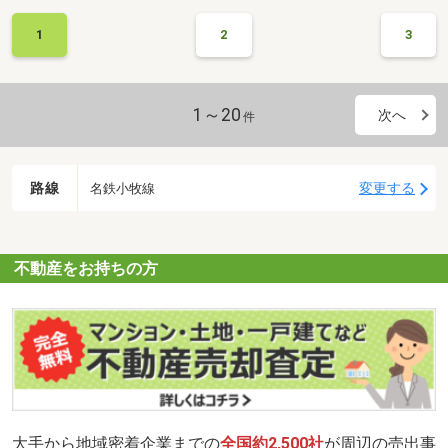
おります。また資金でお悩みの方も住宅ローンアドバイザーや各種
提携ローンを取り扱っており親身になってお客様の資金相談を行っ
1
2
3
ています。また、なかなか物件が売れなくお悩みのお客様や入居率
の悪い賃貸住宅や収益でお悩みのオーナー様はご遠慮なくご相談下
さい。大家様・オーナー様のご意向に合わせた適切な提案を専門家
が一丸となってごお客様をサポートし相談させて頂いております。
1～20
次へ
件
マイホームの購入・賃貸から不動産の相続までお気軽にご相談くだ
さい。
路線
変更する
名鉄小牧線
不動産をお持ちの方
大手から地域密着企業までの
全国約2,500社
が周辺の売出事