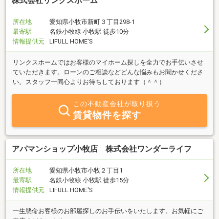
株式会社リンクスホーム
所在地
愛知県小牧市新町３丁目298-1
最寄駅
名鉄小牧線 小牧駅 徒歩10分
情報提供元
LIFULL HOME'S
リンクスホームではお客様のマイホーム探しを全力でお手伝いさせ
ていただきます。ローンのご相談などどんな悩みもお聞かせくださ
い。スタッフ一同心よりお待ちしております（＾＾）
この不動産会社が取り扱う
賃貸物件を探す
アパマンショップ小牧店 株式会社ワンダーライフ
所在地
愛知県小牧市小牧２丁目1
最寄駅
名鉄小牧線 小牧駅 徒歩15分
情報提供元
LIFULL HOME'S
一生懸命お客様のお部屋探しのお手伝いをいたします。お気軽にご