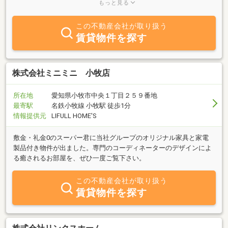
りお客様にピッタリの物件をお探しします。スタッフ一同ご来店を
もっと見る
お待ちしております。
この不動産会社が取り扱う
賃貸物件を探す
株式会社ミニミニ 小牧店
所在地
愛知県小牧市中央１丁目２５９番地
最寄駅
名鉄小牧線 小牧駅 徒歩1分
情報提供元
LIFULL HOME'S
敷金・礼金0のスーパー君に当社グループのオリジナル家具と家電
製品付き物件が出ました。専門のコーディネーターのデザインによ
る癒されるお部屋を、ぜひ一度ご覧下さい。
この不動産会社が取り扱う
賃貸物件を探す