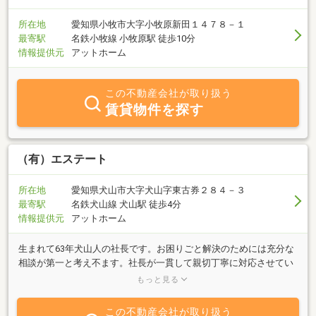
所在地
愛知県小牧市大字小牧原新田１４７８－１
最寄駅
名鉄小牧線 小牧原駅 徒歩10分
情報提供元
アットホーム
この不動産会社が取り扱う
賃貸物件を探す
（有）エステート
所在地
愛知県犬山市大字犬山字東古券２８４－３
最寄駅
名鉄犬山線 犬山駅 徒歩4分
情報提供元
アットホーム
生まれて63年犬山人の社長です。お困りごと解決のためには充分な
相談が第一と考え不ます。社長が一貫して親切丁寧に対応させてい
ただきます。高齢者やこどもさんへのひとにやさしい福祉の視点が
もっと見る
必要と考えています。
この不動産会社が取り扱う