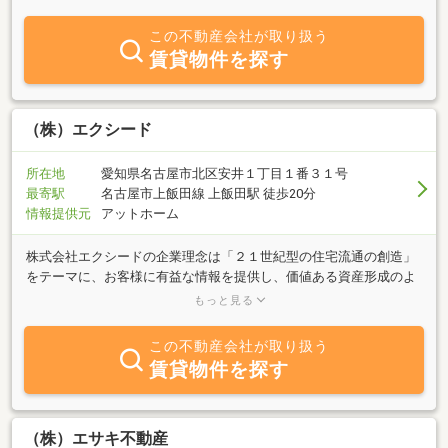
この不動産会社が取り扱う
賃貸物件を探す
（株）エクシード
所在地
愛知県名古屋市北区安井１丁目１番３１号
最寄駅
名古屋市上飯田線 上飯田駅 徒歩20分
情報提供元
アットホーム
株式会社エクシードの企業理念は「２１世紀型の住宅流通の創造」
をテーマに、お客様に有益な情報を提供し、価値ある資産形成のよ
り高度なアドバイザー・エージェントとして不動産コンサルタント
もっと見る
としての地位・向上・確立をめざすものとします。
この不動産会社が取り扱う
賃貸物件を探す
（株）エサキ不動産