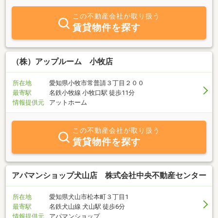
て、胸躍るもの。しかし、反面なにかと初めてのことが多く、不安
や疑問が多いもの。弊社は、自社管理という立場を最大限に生か
この不動産会社が取り扱う
し、お客様の不安や疑問を解決します。そして、お客様に寄り添っ
賃貸物件を探す
た不動産会社を目指します。ぜひ、お気軽にお問い合わせ、ご来店
ください。■完全予約制にて営業しておりますので、ご来店の前に
一度ご連絡頂ければ幸いです。
（株）アップルーム 小牧店
所在地
愛知県小牧市常普請３丁目２００
最寄駅
名鉄小牧線 小牧口駅 徒歩11分
情報提供元
アットホーム
この不動産会社が取り扱う
賃貸物件を探す
アパマンショップ犬山店 株式会社中央不動産センター
所在地
愛知県犬山市松本町３丁目1
最寄駅
名鉄犬山線 犬山駅 徒歩6分
情報提供元
アパマンショップ