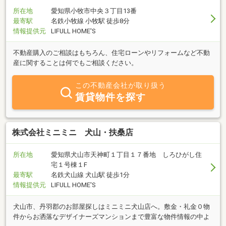
所在地
愛知県小牧市中央３丁目13番
最寄駅
名鉄小牧線 小牧駅 徒歩8分
情報提供元
LIFULL HOME'S
不動産購入のご相談はもちろん、住宅ローンやリフォームなど不動
産に関することは何でもご相談ください。
この不動産会社が取り扱う
賃貸物件を探す
株式会社ミニミニ 犬山・扶桑店
所在地
愛知県犬山市天神町１丁目１７番地 しろひがし住
宅１号棟１F
最寄駅
名鉄犬山線 犬山駅 徒歩1分
情報提供元
LIFULL HOME'S
犬山市、丹羽郡のお部屋探しはミニミニ犬山店へ。敷金・礼金０物
件からお洒落なデザイナーズマンションまで豊富な物件情報の中よ