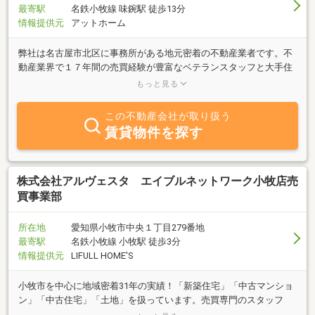
する信頼のパートナーとして寄り添うことをお約束します。
最寄駅
名鉄小牧線 味鋺駅 徒歩13分
情報提供元
アットホーム
弊社は名古屋市北区に事務所がある地元密着の不動産業者です。不
動産業界で１７年間の売買経験が豊富なベテランスタッフと大手住
宅メーカーで２７年間家造りに携わってきた経験豊富なスタッフ
もっと見る
が、二人三脚でみなさまのサポートをさせていただいております。
不動産売買に限らず、資金・解体・外構・リフォームなど幅広くみ
この不動産会社が取り扱う
なさまのご要望・ご質問にお応えできるスタッフが在中しておりま
賃貸物件を探す
す。みなさまには親切・丁寧に応対させていただきますので、どう
ぞお気軽にご相談ください。
株式会社アルヴェスタ エイブルネットワーク小牧店売
買事業部
所在地
愛知県小牧市中央１丁目279番地
最寄駅
名鉄小牧線 小牧駅 徒歩3分
情報提供元
LIFULL HOME'S
小牧市を中心に地域密着31年の実績！「新築住宅」「中古マンショ
ン」「中古住宅」「土地」を扱っています。売買専門のスタッフ
が、一人一人のお客様との対話を大切に、ご提案をさせていただき