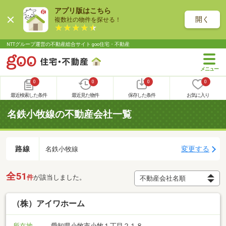
アプリ版はこちら
開く
複数社の物件を探せる！
NTTグループ運営の不動産総合サイト goo住宅・不動産
0
0
0
0
最近検索した条件
最近見た物件
保存した条件
お気に入り
名鉄小牧線の不動産会社一覧
路線
変更する
名鉄小牧線
全51
件
が該当しました。
（株）アイワホーム
所在地
愛知県小牧市小牧１丁目２１８