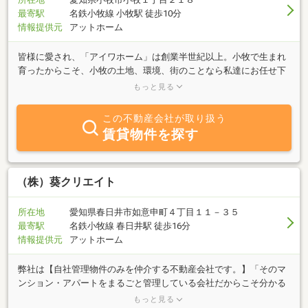
最寄駅
名鉄小牧線 小牧駅 徒歩10分
情報提供元
アットホーム
皆様に愛され、「アイワホーム」は創業半世紀以上。小牧で生まれ
育ったからこそ、小牧の土地、環境、街のことなら私達にお任せ下
さい。地元とのつながりを活かし、皆様との出会いが、その後何世
もっと見る
代もお付き合いが続くよう、地域に根ざしたサポートを行っており
ます。
この不動産会社が取り扱う
賃貸物件を探す
（株）葵クリエイト
所在地
愛知県春日井市如意申町４丁目１１－３５
最寄駅
名鉄小牧線 春日井駅 徒歩16分
情報提供元
アットホーム
弊社は【自社管理物件のみを仲介する不動産会社です。】「そのマ
ンション・アパートをまるごと管理している会社だからこそ分かる
こと…。」引越しは、新しい地域・空間で新生活をスタートさせ
もっと見る