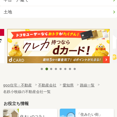
土地
goo住宅・不動産
不動産会社
愛知県
路線一覧
名鉄小牧線の不動産会社一覧
お役立ち情報
「住みたい街」
住まいのコラム