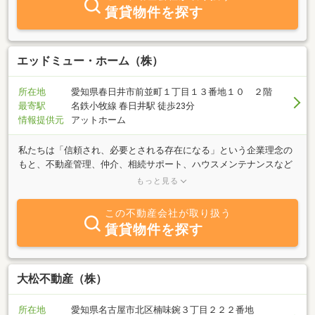
賃貸物件を探す
エッドミュー・ホーム（株）
所在地
愛知県春日井市前並町１丁目１３番地１０ ２階
最寄駅
名鉄小牧線 春日井駅 徒歩23分
情報提供元
アットホーム
私たちは「信頼され、必要とされる存在になる」という企業理念の
もと、不動産管理、仲介、相続サポート、ハウスメンテナンスなど
多岐にわたるサービスを通じて、お客様に「安心」と「価値」をお
もっと見る
届けすることを使命としております。弊社スタッフ一同、仕事に誇
りを持ち、責任感を胸に日々業務に取り組んでおります。一人ひと
この不動産会社が取り扱う
りのお客様との出会いを「良縁」として大切にし、そのご縁を生涯
賃貸物件を探す
にわたり大切にしたいという思いで尽力しています。また、お客様
の立場に寄り添い、ニーズやご要望を的確に反映させた、信頼と安
心をご提供するサービスの実現に努めております。オーナー様には
資産価値の向上を支える最適なサポートを、入居者様には快適で安
大松不動産（株）
全な住環境をご提供し、新たにご縁をいただく方々を含め、すべて
のお客様に対して心から信頼いただける価値あるサービスをお届け
所在地
愛知県名古屋市北区楠味鋺３丁目２２２番地