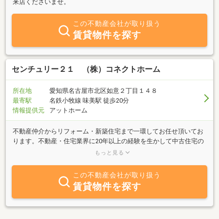
来店くださいませ。
この不動産会社が取り扱う
賃貸物件を探す
センチュリー２１ （株）コネクトホーム
所在地
愛知県名古屋市北区如意２丁目１４８
最寄駅
名鉄小牧線 味美駅 徒歩20分
情報提供元
アットホーム
不動産仲介からリフォーム・新築住宅まで一環してお任せ頂いてお
ります。不動産・住宅業界に20年以上の経験を生かして中古住宅の
再生販売から賃貸住宅の再生活用方法のご提案を行っております。
もっと見る
気に入った物件がなくお悩みのお客様、中古住宅を購入してもリフ
ォームなど諸費用が不安なお客様、土地探しから新築住宅をお考え
この不動産会社が取り扱う
のお客様、不動産に係る事は弊社に何なりとご相談下さい。弊社で
賃貸物件を探す
はご安心してご購入頂くために、各種保険や保証を完備し、新築住
宅では建築士・コディネータート一緒にマイホームを形にし、大手
ハウスメーカーと同等の補償・メンテナンスサービスをご用意して