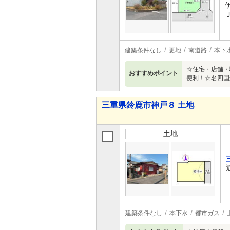
建築条件なし
更地
南道路
本下
☆住宅・店舗・
おすすめポイント
便利！☆名四国
三重県鈴鹿市神戸８ 土地
土地
建築条件なし
本下水
都市ガス