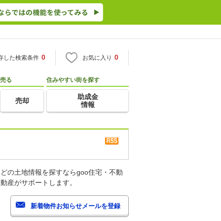
0
0
存した検索条件
お気に入り
売る
住みやすい街を探す
助成金
売却
情報
どの土地情報を探すならgoo住宅・不動
不動産がサポートします。