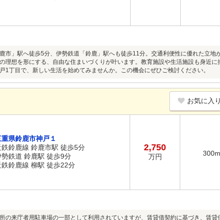
鹿市」駅へ徒歩5分、伊勢鉄道「鈴鹿」駅へも徒歩11分。交通利便性に優れた立地
の理想を形にする、自由な住まいづくりが叶います。教育施設や生活施設も身近に
戸1丁目で、新しい生活を始めてみませんか。この機会にぜひご検討ください。
お気に入
三重県鈴鹿市神戸１
2,750
近鉄鈴鹿線 鈴鹿市駅 徒歩5分
300
伊勢鉄道 鈴鹿駅 徒歩9分
万円
近鉄鈴鹿線 柳駅 徒歩22分
所の来庁者用駐車場の一部として利用されていますが、賃貸借契約に基づき、賃貸