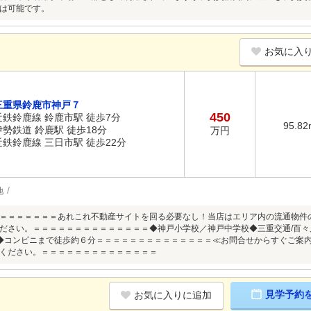
は可能です。
お気に入
三重県鈴鹿市神戸７
450
近鉄鈴鹿線 鈴鹿市駅 徒歩7分
95.82
伊勢鉄道 鈴鹿駅 徒歩18分
万円
近鉄鈴鹿線 三日市駅 徒歩22分
地
＝＝＝＝＝＝＝あれこれ不動産サイトを回る必要なし！当店はエリア内の流通物件
ださい。＝＝＝＝＝＝＝＝＝＝＝＝＝＝◆神戸小学校／神戸中学校◆三重交通/百々
◆コンビニまで徒歩約６分＝＝＝＝＝＝＝＝＝＝＝＝＝＝≪お問合せからすぐご案内
ください。＝＝＝＝＝＝＝＝＝＝＝＝＝＝
見学予約
お気に入りに追加