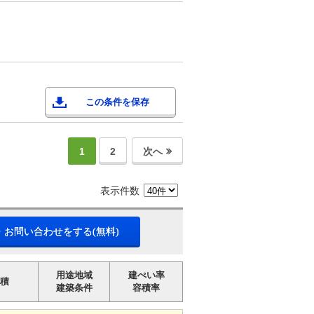
この条件を保存
1
2
次へ
表示件数
・お問い合わせをする(無料)
用途地域
建ぺい率
積
建築条件
容積率