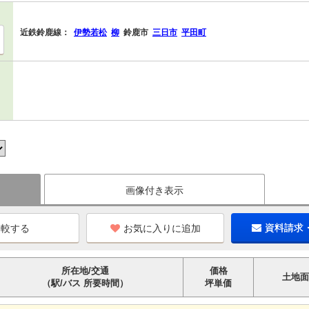
近鉄鈴鹿線：
伊勢若松
柳
鈴鹿市
三日市
平田町
画像付き表示
お気に入りに追加
資料請求
所在地/交通
価格
土地面
（駅/バス 所要時間）
坪単価