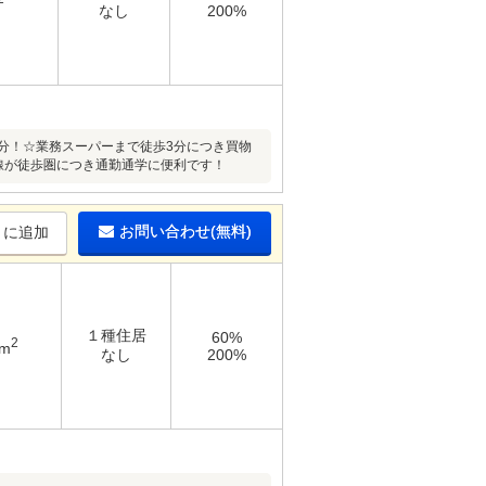
なし
200%
分！☆業務スーパーまで徒歩3分につき買物
線が徒歩圏につき通勤通学に便利です！
お問い合わせ(無料)
りに追加
１種住居
60%
2
8m
なし
200%