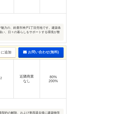
が魅力の、鈴鹿市神戸1丁目売地です。建築条
揃い、日々の暮らしをサポートする環境が整
お問い合わせ(無料)
りに追加
近隣商業
80%
2
m
なし
200%
借契約の解除、および車両退去後に建築物等