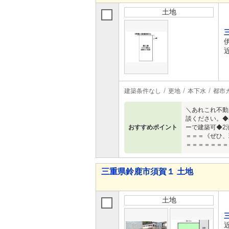
土地
建築条件なし
更地
本下水
都市
＼あれこれ不動
談ください。◆
おすすめポイント
ーで建築可◆2
＝＝＝《ぜひ、
＝＝＝＝＝＝＝
三重県鈴鹿市須賀１ 土地
土地