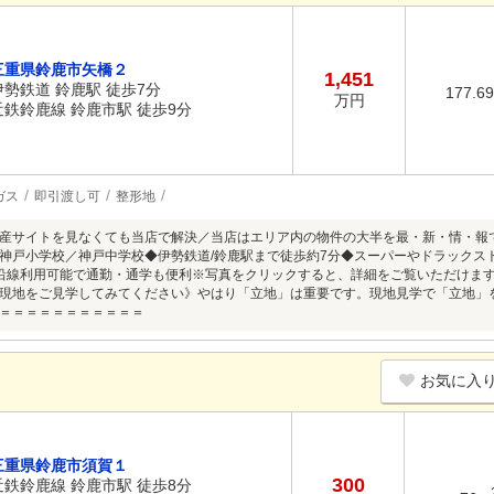
三重県鈴鹿市矢橋２
1,451
伊勢鉄道 鈴鹿駅 徒歩7分
177.6
万円
近鉄鈴鹿線 鈴鹿市駅 徒歩9分
ガス
即引渡し可
整形地
産サイトを見なくても当店で解決／当店はエリア内の物件の大半を最・新・情・報
神戸小学校／神戸中学校◆伊勢鉄道/鈴鹿駅まで徒歩約7分◆スーパーやドラックス
沿線利用可能で通勤・通学も便利※写真をクリックすると、詳細をご覧いただけま
現地をご見学してみてください》やはり「立地」は重要です。現地見学で「立地」
＝＝＝＝＝＝＝＝＝＝＝
お気に入
三重県鈴鹿市須賀１
300
近鉄鈴鹿線 鈴鹿市駅 徒歩8分