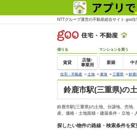
NTTグループ運営の不動産総合サイト goo
借りる
マンションを買う
店舗･
賃貸
新築
中
事業用
住宅・不動産
>
土地
>
東海
>
三重県
>
鈴鹿
鈴鹿市駅(三重県)の
鈴鹿市駅(三重県)の土地、分譲地、売地
産。価格・土地面積・建築条件・立地・人
探したい物件の路線・検索条件を変