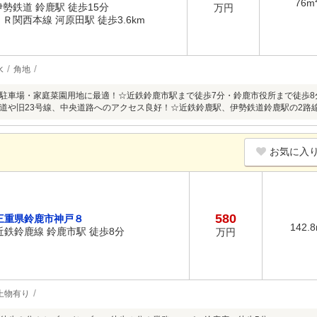
76m
伊勢鉄道 鈴鹿駅 徒歩15分
万円
ＪＲ関西本線 河原田駅 徒歩3.6km
水
角地
駐車場・家庭菜園用地に最適！☆近鉄鈴鹿市駅まで徒歩7分・鈴鹿市役所まで徒歩8
道や旧23号線、中央道路へのアクセス良好！☆近鉄鈴鹿駅、伊勢鉄道鈴鹿駅の2路
お気に入
580
三重県鈴鹿市神戸８
142.
近鉄鈴鹿線 鈴鹿市駅 徒歩8分
万円
上物有り