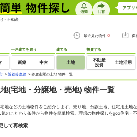
住宅・不動産
0
最近見た物件
保
一戸建てを買う
建てる
投資する
不動産
古
新築
中古
土地
土地活用
投資
市
>
近鉄鈴鹿線
>
鈴鹿市駅の土地 物件一覧
土地(宅地・分譲地・売地) 物件一覧
、宅地などの土地物件をご紹介します。売り地、分譲土地、住宅用土地な
気のこだわり条件から物件を簡単検索。理想の物件探しをgoo住宅・
更して再検索