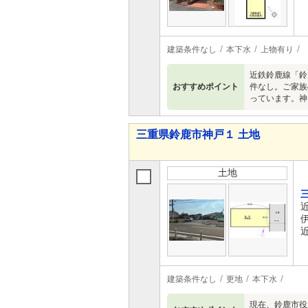
建築条件なし
本下水
上物有り
近鉄鈴鹿線「鈴
おすすめポイント
件なし。ご家族
っています。神
三重県鈴鹿市神戸１ 土地
土地
建築条件なし
更地
本下水
現在、鈴鹿市役