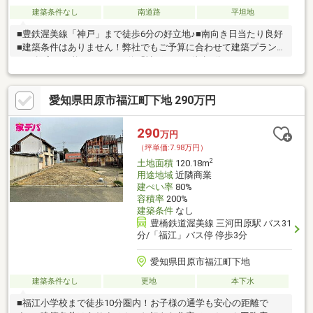
建築条件なし
南道路
平坦地
■豊鉄渥美線「神戸」まで徒歩6分の好立地♪■南向き日当たり良好
■建築条件はありません！弊社でもご予算に合わせて建築プラン
のご提案が可能です♪■バス停「神戸」まで徒歩2分！
愛知県田原市福江町下地 290万円
290
万円
（坪単価:7.98万円）
2
土地面積
120.18m
用途地域
近隣商業
建ぺい率
80%
容積率
200%
建築条件
なし
豊橋鉄道渥美線 三河田原駅 バス31
分/「福江」バス停 停歩3分
愛知県田原市福江町下地
建築条件なし
更地
本下水
■福江小学校まで徒歩10分圏内！お子様の通学も安心の距離で