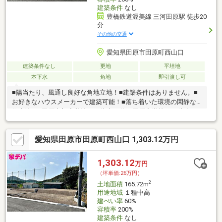
建築条件
なし
豊橋鉄道渥美線 三河田原駅 徒歩20
分
その他の交通
愛知県田原市田原町西山口
建築条件なし
更地
平坦地
本下水
角地
即引渡し可
■陽当たり、風通し良好な角地立地！■建築条件はありません。■
お好きなハウスメーカーで建築可能！■落ち着いた環境の閑静な
住宅地。■田原中部小学校まで徒歩11分、田原中学校まで徒歩9
分。
愛知県田原市田原町西山口 1,303.12万円
1,303.12
万円
（坪単価:26万円）
2
土地面積
165.72m
用途地域
１種中高
建ぺい率
60%
容積率
200%
建築条件
なし