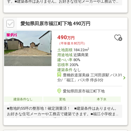
す。■建築条件はありません。お好きな住宅メーカーや工務店で
建築できます。■敷地約36坪の整形地！確定測量済！
愛知県田原市福江町下地 490万円
490
万円
（坪単価:8.80万円）
2
土地面積
184.22m
用途地域
近隣商業
建ぺい率
80%
容積率
200%
建築条件
なし
豊橋鉄道渥美線 三河田原駅 バス31
分/「福江」バス停 停歩3分
愛知県田原市福江町下地
建築条件なし
更地
本下水
■敷地約55坪の整形地！確定測量済！ ■建築条件はありません。
お好きな住宅メーカーや工務店で建築できます。■福江小学校ま
で徒歩10分圏内！お子様の通学も安心の距離です。