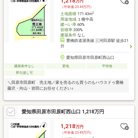
1,218
万円
（坪単価:23.49万円）
2
土地面積
171.43m
用途地域
１種中高
建ぺい率
60%
容積率
200%
建築条件
なし
豊橋鉄道渥美線 三河田原駅 徒歩21
分
愛知県田原市田原町西山口
建築条件なし
更地
平坦地
即引渡し可
＼田原市田原町 売土地／家を売るのも買うのもハウスドゥ豊橋
藤沢・向山・岩田にお任せください♪
愛知県田原市田原町西山口 1,218万円
1,218
万円
（坪単価:23.49万円）