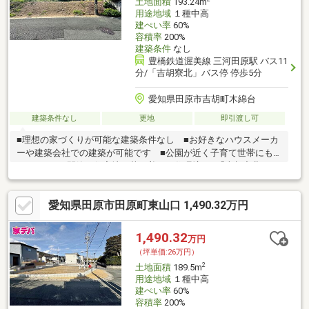
土地面積
193.24m
用途地域
１種中高
建ぺい率
60%
容積率
200%
建築条件
なし
豊橋鉄道渥美線 三河田原駅 バス11
分/「吉胡寮北」バス停 停歩5分
愛知県田原市吉胡町木綿台
建築条件なし
更地
即引渡し可
■理想の家づくりが可能な建築条件なし ■お好きなハウスメーカ
ーや建築会社での建築が可能です ■公園が近く子育て世帯にも
おすすめ ■閑静な住宅地で落ち着いた住環境 ■「吉胡寮北」バ
ス停まで徒歩5分で便利
愛知県田原市田原町東山口 1,490.32万円
1,490.32
万円
（坪単価:26万円）
2
土地面積
189.5m
用途地域
１種中高
建ぺい率
60%
容積率
200%