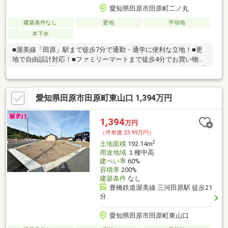
愛知県田原市田原町二ノ丸
建築条件なし
更地
平坦地
本下水
■渥美線「田原」駅まで徒歩7分で通勤・通学に便利な立地！■更
地で自由設計対応！■ファミリーマートまで徒歩4分でお買い物に
便利！■ご希望のハウスメーカーをご利用可能です■落ち着いた環
境の閑静な住宅地♪
愛知県田原市田原町東山口 1,394万円
1,394
万円
（坪単価:23.99万円）
2
土地面積
192.14m
用途地域
１種中高
建ぺい率
60%
容積率
200%
建築条件
なし
豊橋鉄道渥美線 三河田原駅 徒歩21
分
愛知県田原市田原町東山口