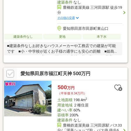
建築条件
なし
豊橋鉄道渥美線 三河田原駅 徒歩19
分
その他の交通
愛知県田原市田原町東山口
建築条件なし
更地
本下水
■建築条件なしお好きなハウスメーカーや工務店での建築が可能
です ■小・中学校が近くお子様の通学にも安心の距離 ■姫島港
線までカーアクセス良好 ■閑静な住宅地で落ち着いた住環境
愛知県田原市福江町天神 500万円
500
万円
（坪単価:8.34万円）
2
土地面積
198.4m
用途地域
２種住居
建ぺい率
60%
容積率
200%
建築条件
なし
豊橋鉄道渥美線 三河田原駅 バス33
分/「渥美ショップ前」バス停 停歩6