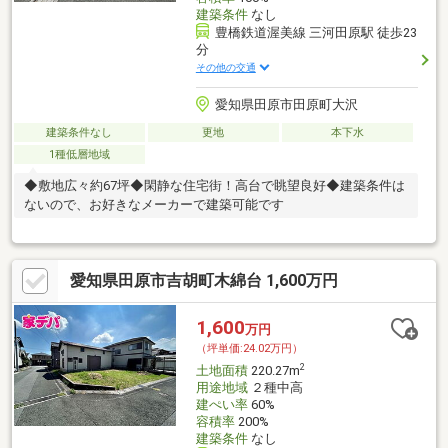
建築条件
なし
豊橋鉄道渥美線 三河田原駅 徒歩23
分
その他の交通
愛知県田原市田原町大沢
建築条件なし
更地
本下水
1種低層地域
◆敷地広々約67坪◆閑静な住宅街！高台で眺望良好◆建築条件は
ないので、お好きなメーカーで建築可能です
愛知県田原市吉胡町木綿台 1,600万円
1,600
万円
（坪単価:24.02万円）
2
土地面積
220.27m
用途地域
２種中高
建ぺい率
60%
容積率
200%
建築条件
なし