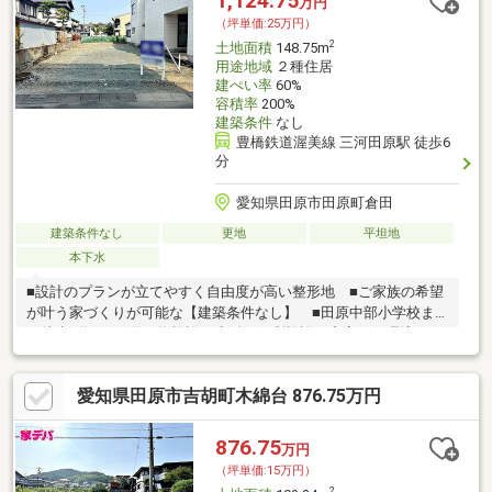
1,124.75
万円
（坪単価:25万円）
2
土地面積
148.75m
用途地域
２種住居
建ぺい率
60%
容積率
200%
建築条件
なし
豊橋鉄道渥美線 三河田原駅 徒歩6
分
愛知県田原市田原町倉田
建築条件なし
更地
平坦地
本下水
■設計のプランが立てやすく自由度が高い整形地 ■ご家族の希望
が叶う家づくりが可能な【建築条件なし】 ■田原中部小学校ま
で徒歩7分 ■お買い物施設や生活に便利施設が充実の住環境 ■
駅まで徒歩6分の立地
愛知県田原市吉胡町木綿台 876.75万円
876.75
万円
（坪単価:15万円）
2