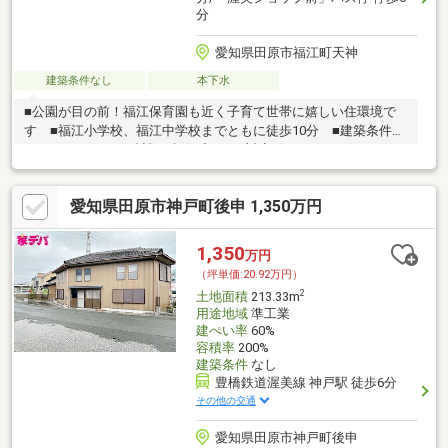
分
愛知県田原市福江町天神
建築条件なし
本下水
■公園が目の前！福江保育園も近く子育て世帯に嬉しい住環境で
す ■福江小学校、福江中学校までともに徒歩10分 ■建築条件は
ありませんのでご希望の建築プランに対応できます
愛知県田原市神戸町後申 1,350万円
1,350
万円
（坪単価:20.92万円）
2
土地面積
213.33m
用途地域
準工業
建ぺい率
60%
容積率
200%
建築条件
なし
豊橋鉄道渥美線 神戸駅 徒歩6分
その他の交通
愛知県田原市神戸町後申