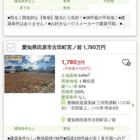
建築条件なし
更地
平坦地
本下水
角地
■明るく開放的な【角地】陽当たり良好！■58坪超の平坦地！■建
築条件はありません！■お好きなハウスメーカーで建築可能。■バ
ス停「権限の森」停まで徒歩2分！■主要道路が近く、通勤やお出
かけにも便利な立地
愛知県田原市古田町宮ノ前 1,780万円
1,780
万円
（坪単価:9.10万円）
2
土地面積
649m
用途地域
１種住居
建ぺい率
60%
容積率
200%
建築条件
なし
豊橋鉄道渥美線 三河田原駅 バス32
分/「古田坂上」バス停 停歩3分
愛知県田原市古田町宮ノ前
建築条件なし
更地
平坦地
■建築条件なし♪敷地面積196坪■国道259号線が近く多方面へのア