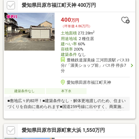
愛知県田原市福江町天神 400万円
400
万円
（坪単価:4.86万円）
2
土地面積
272.28m
用途地域
２種住居
建ぺい率
60%
容積率
200%
建築条件
なし
豊橋鉄道渥美線 三河田原駅 バス33
分/「渥美ショップ前」バス停 停歩7
分
愛知県田原市福江町天神
建築条件なし
本下水
■敷地広々約82坪！■建築条件なし・解体更地渡しのため、住まい
づくりを自由に進められます■国道259号線に出やすく、商業施設
へのアクセス良好■福江保育園や公園も近く、住環境良好！■閑静
な住宅地です
愛知県田原市田原町東大浜 1,550万円