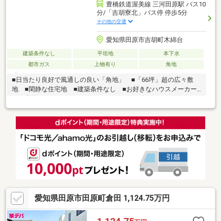
豊橋鉄道渥美線 三河田原駅 バス10
分/「吉胡寮北」バス停 停歩5分
その他の交通
愛知県田原市吉胡町木綿台
建築条件なし
平坦地
本下水
都市ガス
上物有り
角地
■日当たり良好で風通しの良い「角地」 ■「66坪」超の広々敷
地 ■閑静な住宅地 ■建築条件なし ■お好きなハウスメーカー
をご利用できます ■ドラックストアやコンビニエンスストアが
近く、お買物にも便利
愛知県田原市田原町倉田 1,124.75万円