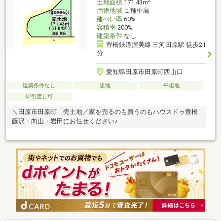
2
土地面積
171.43m
用途地域
１種中高
建ぺい率
60%
容積率
200%
建築条件
なし
豊橋鉄道渥美線 三河田原駅 徒歩21
分
愛知県田原市田原町西山口
建築条件なし
更地
平坦地
即引渡し可
＼田原市田原町 売土地／家を売るのも買うのもハウスドゥ豊橋
藤沢・向山・岩田にお任せください♪