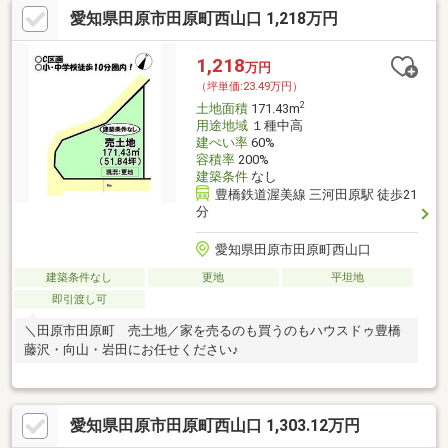
愛知県田原市田原町西山口 1,218万円
1,218
万円
（坪単価:23.49万円）
2
土地面積
171.43m
用途地域
１種中高
建ぺい率
60%
容積率
200%
建築条件
なし
豊橋鉄道渥美線 三河田原駅 徒歩21
分
愛知県田原市田原町西山口
建築条件なし
更地
平坦地
即引渡し可
＼田原市田原町 売土地／家を売るのも買うのもハウスドゥ豊橋
藤沢・向山・岩田にお任せください♪
愛知県田原市田原町西山口 1,303.12万円