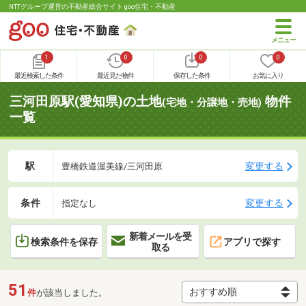
NTTグループ運営の不動産総合サイト goo住宅・不動産
1
0
0
0
最近検索した条件
最近見た物件
保存した条件
お気に入り
三河田原駅(愛知県)の土地
物件
(宅地・分譲地・売地)
一覧
駅
変更する
豊橋鉄道渥美線/三河田原
条件
変更する
指定なし
新着メールを受
検索条件を保存
アプリで探す
取る
51
件
が該当しました。