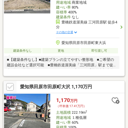
用途地域
商業地域
建ぺい率
80%
容積率
400%
建築条件
なし
豊橋鉄道渥美線 三河田原駅 徒歩4
分
その他の交通
愛知県田原市田原町東大浜
建築条件なし
更地
即引渡し可
■【建築条件なし】■建築プランの立てやすい整形地 ■ご希望の
建設会社など選択可能 ■豊橋鉄道渥美線「三河田原」駅まで徒
歩4分 ■田原バイパスへのカーアクセス良好 ■「田原中部小学
校」まで徒歩9分
愛知県田原市田原町大沢 1,170万円
1,170
万円
（坪単価:17.41万円）
2
土地面積
222.19m
用途地域
１種低層
建ぺい率
60%
容積率
100%