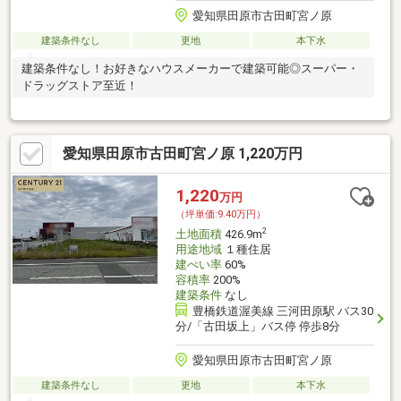
愛知県田原市古田町宮ノ原
建築条件なし
更地
本下水
建築条件なし！お好きなハウスメーカーで建築可能◎スーパー・
ドラッグストア至近！
愛知県田原市古田町宮ノ原 1,220万円
1,220
万円
（坪単価:9.40万円）
2
土地面積
426.9m
用途地域
１種住居
建ぺい率
60%
容積率
200%
建築条件
なし
豊橋鉄道渥美線 三河田原駅 バス30
分/「古田坂上」バス停 停歩8分
愛知県田原市古田町宮ノ原
建築条件なし
更地
本下水