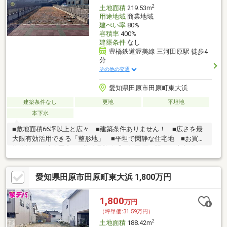
2
土地面積
219.53m
用途地域
商業地域
建ぺい率
80%
容積率
400%
建築条件
なし
豊橋鉄道渥美線 三河田原駅 徒歩4
分
その他の交通
愛知県田原市田原町東大浜
建築条件なし
更地
平坦地
本下水
■敷地面積66坪以上と広々 ■建築条件ありません！ ■広さを最
大限有効活用できる「整形地」 ■平坦で閑静な住宅地 ■お買い
物施設まで徒歩圏内 ■豊鉄渥美線「三河田原」駅まで徒歩4分
■通勤通学にも便利
愛知県田原市田原町東大浜 1,800万円
1,800
万円
（坪単価:31.59万円）
2
土地面積
188.42m