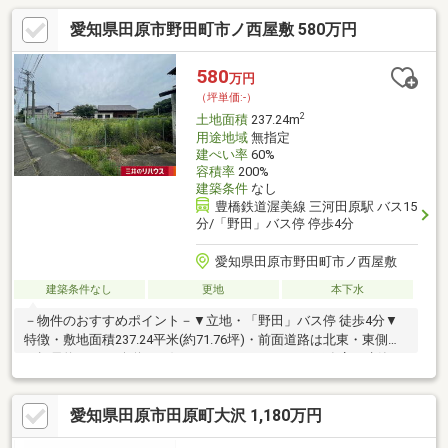
愛知県田原市野田町市ノ西屋敷 580万円
580
万円
（坪単価:-）
2
土地面積
237.24m
用途地域
無指定
建ぺい率
60%
容積率
200%
建築条件
なし
豊橋鉄道渥美線 三河田原駅 バス15
分/「野田」バス停 停歩4分
愛知県田原市野田町市ノ西屋敷
建築条件なし
更地
本下水
－物件のおすすめポイント－▼立地・「野田」バス停 徒歩4分▼
特徴・敷地面積237.24平米(約71.76坪)・前面道路は北東・東側共
に幅員約9.9mの公道・お好きなハウスメーカー・工務店で建築可
能・現況更地につき、プランが決まり次第スムーズに建築へと移
行可能▼周辺環境・スーパー「マルヨ食品店」徒歩4分(約
愛知県田原市田原町大沢 1,180万円
320m)・田原市立野田小学校 徒歩5分(約370m)※市街化調整区域。
但し、愛知県開発審査会基準第17号の規定により建築物の(再)建