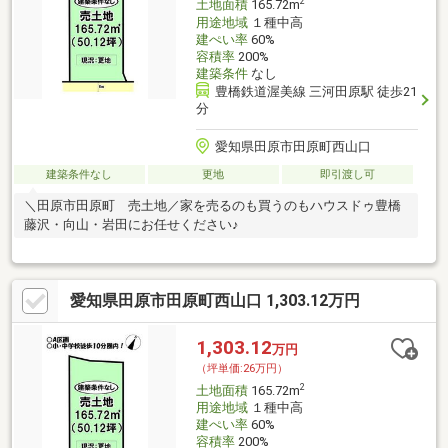
2
土地面積
165.72m
用途地域
１種中高
建ぺい率
60%
容積率
200%
建築条件
なし
豊橋鉄道渥美線 三河田原駅 徒歩21
分
愛知県田原市田原町西山口
建築条件なし
更地
即引渡し可
＼田原市田原町 売土地／家を売るのも買うのもハウスドゥ豊橋
藤沢・向山・岩田にお任せください♪
愛知県田原市田原町西山口 1,303.12万円
1,303.12
万円
（坪単価:26万円）
2
土地面積
165.72m
用途地域
１種中高
建ぺい率
60%
容積率
200%