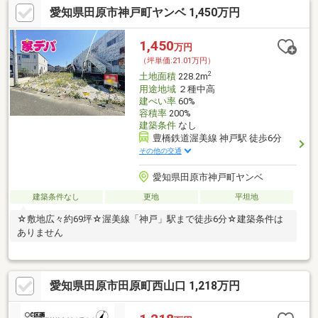
愛知県田原市神戸町ヤンベ 1,450万円
1,450
万円
（坪単価:21.01万円）
2
土地面積
228.2m
用途地域
２種中高
建ぺい率
60%
容積率
200%
建築条件
なし
豊橋鉄道渥美線 神戸駅 徒歩6分
その他の交通
愛知県田原市神戸町ヤンベ
建築条件なし
更地
平坦地
☆敷地広々約69坪☆渥美線「神戸」駅まで徒歩6分☆建築条件は
ありません
愛知県田原市田原町西山口 1,218万円