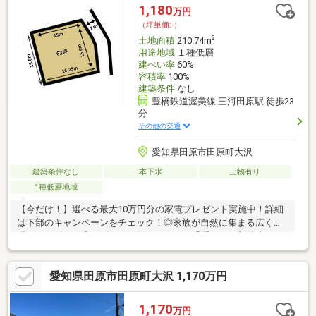
築可。■ ご希望の住まい探しをお手伝いします ━━━━━・・・
1,180
万円
物件の詳細・ご相談はお気軽にお問い合わせください。
（坪単価:-）
2
土地面積
210.74m
用途地域
１種低層
建ぺい率
60%
容積率
100%
建築条件
なし
豊橋鉄道渥美線 三河田原駅 徒歩23
分
その他の交通
愛知県田原市田原町大沢
建築条件なし
本下水
上物有り
1種低層地域
【今だけ！】選べる最大10万円分の家電プレゼント実施中！詳細
は下部のキャンペーンをチェック！◎家族が自然に集まる広くて
明るいリビング◎リビングが散らからない「隠せる」収納◇レス
ト不動産 ◇豊橋・豊川の家探しは、全てお任せください！● ネッ
トのお家、まとめてご案内！不動産屋を回る手間はゼロ。気にな
愛知県田原市田原町大沢 1,170万円
るお家は一度に見に行きましょう！● あなたに「一番良いロー
ン」をプロが探します！「今の家賃より安くしたい」「ローンが
不安」な方も一番おトクなプランを提案します。● プロが「悪い
1,170
万円