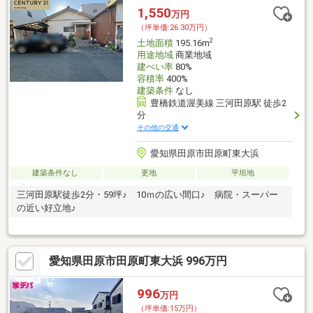
1,550
万円
（坪単価:26.30万円）
2
土地面積
195.16m
用途地域
商業地域
建ぺい率
80%
容積率
400%
建築条件
なし
豊橋鉄道渥美線 三河田原駅 徒歩2
分
その他の交通
愛知県田原市田原町東大浜
建築条件なし
更地
平坦地
三河田原駅徒歩2分・59坪♪ 10ｍの広い間口♪ 病院・スーパー
の近い好立地♪
愛知県田原市田原町東大浜 996万円
996
万円
（坪単価:15万円）