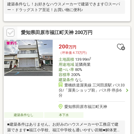
建築条件なし！お好きなハウスメーカーで建築できます◎スーパ
ー・ドラッグストア至近！お買い物に便利♪
愛知県田原市福江町天神 200万円
200
万円
（坪単価:4.73万円）
2
土地面積
139.99m
用途地域
近隣商業
建ぺい率
80%
容積率
200%
建築条件
なし
豊橋鉄道渥美線 三河田原駅 バス33
分/「渥美ショップ前」バス停 停歩6
分
愛知県田原市福江町天神
建築条件なし
本下水
■建築条件はありません。お好みのハウスメーカーや工務店で建
築できます■福江小学校、福江中学校も通いやすい距離■解体更地