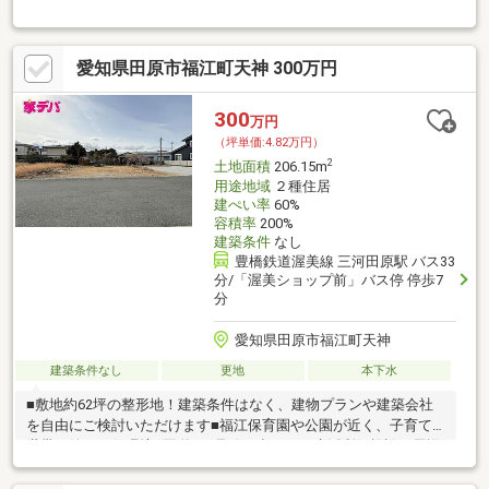
渡しのため、すぐに建築計画を進められます■国道259号線に出や
すい立地
愛知県田原市福江町天神 300万円
300
万円
（坪単価:4.82万円）
2
土地面積
206.15m
用途地域
２種住居
建ぺい率
60%
容積率
200%
建築条件
なし
豊橋鉄道渥美線 三河田原駅 バス33
分/「渥美ショップ前」バス停 停歩7
分
愛知県田原市福江町天神
建築条件なし
更地
本下水
■敷地約62坪の整形地！建築条件はなく、建物プランや建築会社
を自由にご検討いただけます■福江保育園や公園が近く、子育て
世帯に嬉しい住環境■国道259号線に出やすく生活利便施設も周辺
に充実した立地です