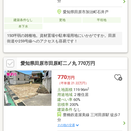
分
愛知県田原市加治町石井戸
建築条件なし
更地
平坦地
本下水
150坪弱の雑種地。資材置場や駐車場用地にいかがですか。田原
街道や259号線へのアクセスも容易です！
愛知県田原市田原町二ノ丸 770万円
770
万円
（坪単価:21.22万円）
2
土地面積
119.96m
用途地域
２種住居
建ぺい率
60%
容積率
200%
建築条件
なし
豊橋鉄道渥美線 三河田原駅 徒歩7
分
その他の交通