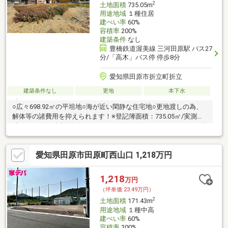
2
土地面積
735.05m
用途地域
１種住居
建ぺい率
60%
容積率
200%
建築条件
なし
豊橋鉄道渥美線 三河田原駅 バス27
分/「高木」バス停 停歩8分
愛知県田原市折立町折立
建築条件なし
更地
本下水
○広々698.92㎡の平坦地○海が近い閑静な住宅地○更地渡しの為、
解体等の諸費用を抑えられます！※登記簿面積：735.05㎡/実測面
積：715.85㎡/有効面積：698.92㎡（セットバック：16.93㎡）※確
定測量後、面積等に差異が生じる場合がございます。※電気・下
水引込費用が別途必要です。不動産は現地・現物が大切です。図
愛知県田原市田原町西山口 1,218万円
面や写真だけでは分からないことがございます。お客様にはぜひ
現地を見ていただきたく思います。実際に足を運んでいただく
と、現地の状況や周辺の環境等を感じていただけます。
1,218
万円
（坪単価:23.49万円）
2
土地面積
171.43m
用途地域
１種中高
建ぺい率
60%
容積率
200%