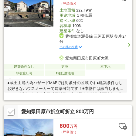
ところ」も正直に教えます！リスクを徹底的になくして、失敗し
（坪単価:-）
ない「最高のお家」だけをご案内します。
2
土地面積
222.19m
用途地域
１種低層
建ぺい率
60%
容積率
100%
建築条件
なし
豊橋鉄道渥美線 三河田原駅 徒歩24
分
その他の交通
愛知県田原市田原町大沢
建築条件なし
更地
本下水
即引渡し可
1種低層地域
●蔵王山麓の為ハザードMAPでは対象外の区域です●建築条件なし
お好きなハウスメーカーで建築可能です！※本物件は該当しませ
んが、付近に土砂災害警戒区域及び土砂災害特別警戒区域有不動
産は現地・現物が大切です。図面や写真だけでは分からないこと
がございます。お客様にはぜひ現地を見ていただきたく思いま
愛知県田原市折立町折立 800万円
す。実際に足を運んでいただくと、現地の状況や周辺の環境等を
感じていただけます。
800
万円
（坪単価:-）