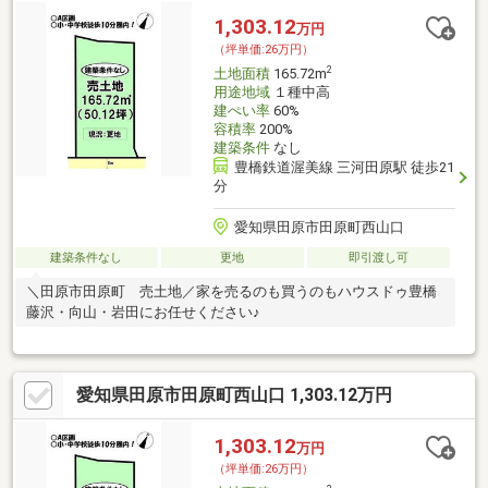
1,303.12
万円
（坪単価:26万円）
2
土地面積
165.72m
用途地域
１種中高
建ぺい率
60%
容積率
200%
建築条件
なし
豊橋鉄道渥美線 三河田原駅 徒歩21
分
愛知県田原市田原町西山口
建築条件なし
更地
即引渡し可
＼田原市田原町 売土地／家を売るのも買うのもハウスドゥ豊橋
藤沢・向山・岩田にお任せください♪
愛知県田原市田原町西山口 1,303.12万円
1,303.12
万円
（坪単価:26万円）