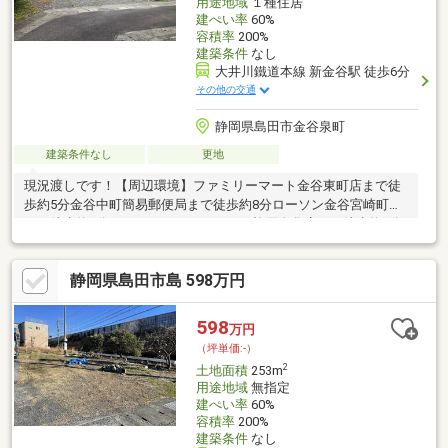
用途地域
１種住居
建ぺい率
60%
容積率
200%
建築条件
なし
大井川鐵道本線 新金谷駅 徒歩6分
その他の交通
静岡県島田市金谷泉町
建築条件なし
更地
現況渡しです！【周辺環境】ファミリーマート金谷東町店まで徒
歩約5分金谷中町簡易郵便局まで徒歩約8分ローソン金谷宮崎町店
まで徒歩約8分クリエイトエス・ディー榛原金谷店まで徒歩約8分
ウエルシア島田金谷店まで徒歩約12分DCMアットホーム金谷店ま
で徒歩約14分食鮮館タイヨー栄町店まで徒歩約16分
静岡県島田市島 598万円
598
万円
（坪単価:-）
2
土地面積
253m
用途地域
無指定
建ぺい率
60%
容積率
200%
建築条件
なし