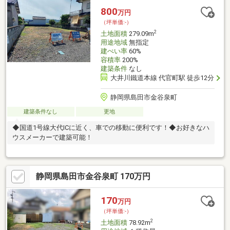
800
万円
（坪単価:-）
2
土地面積
279.09m
用途地域
無指定
建ぺい率
60%
容積率
200%
建築条件
なし
大井川鐵道本線 代官町駅 徒歩12分
静岡県島田市金谷泉町
建築条件なし
更地
◆国道1号線大代ICに近く、車での移動に便利です！◆お好きなハ
ウスメーカーで建築可能！
静岡県島田市金谷泉町 170万円
170
万円
（坪単価:-）
2
土地面積
78.92m