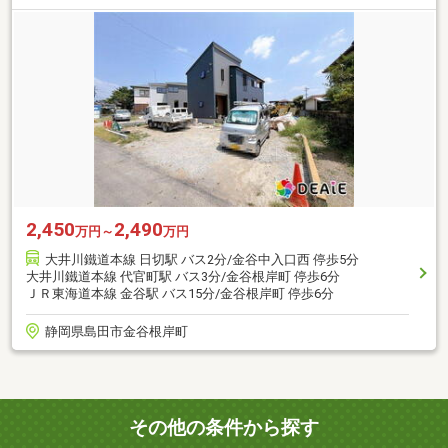
2,450
2,490
万円～
万円
大井川鐵道本線 日切駅 バス2分/金谷中入口西 停歩5分
大井川鐵道本線 代官町駅 バス3分/金谷根岸町 停歩6分
ＪＲ東海道本線 金谷駅 バス15分/金谷根岸町 停歩6分
静岡県島田市金谷根岸町
その他の条件から探す