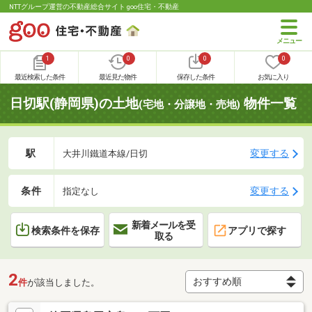
NTTグループ運営の不動産総合サイト goo住宅・不動産
1
0
0
0
最近検索した条件
最近見た物件
保存した条件
お気に入り
日切駅(静岡県)の土地
物件一覧
(宅地・分譲地・売地)
駅
変更する
大井川鐵道本線/日切
条件
変更する
指定なし
新着メールを受
検索条件を保存
アプリで探す
取る
2
件
が該当しました。