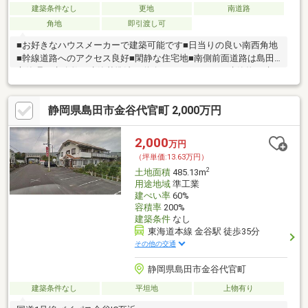
建築条件なし
更地
南道路
角地
即引渡し可
■お好きなハウスメーカーで建築可能です■日当りの良い南西角地
■幹線道路へのアクセス良好■閑静な住宅地■南側前面道路は島田
市管理の水路敷で建築基準法の道路ではありません■建築物を建
てる際に43条但し書きの申請が必要となります
静岡県島田市金谷代官町 2,000万円
2,000
万円
（坪単価:13.63万円）
2
土地面積
485.13m
用途地域
準工業
建ぺい率
60%
容積率
200%
建築条件
なし
東海道本線 金谷駅 徒歩35分
その他の交通
静岡県島田市金谷代官町
建築条件なし
平坦地
上物有り