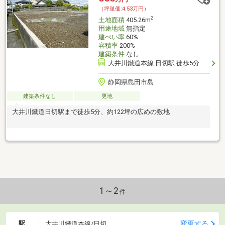
（坪単価:4.53万円）
2
土地面積
405.26m
用途地域
無指定
建ぺい率
60%
容積率
200%
建築条件
なし
大井川鐵道本線 日切駅 徒歩5分
静岡県島田市島
建築条件なし
更地
大井川鐡道日切駅まで徒歩5分、約122坪の広めの敷地
1～2
件
駅
変更する
大井川鐵道本線/日切