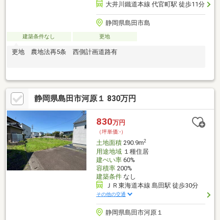
大井川鐵道本線 代官町駅 徒歩11分
静岡県島田市島
建築条件なし
更地
更地 農地法再5条 西側計画道路有
静岡県島田市河原１ 830万円
830
万円
（坪単価:-）
2
土地面積
290.9m
用途地域
１種住居
建ぺい率
60%
容積率
200%
建築条件
なし
ＪＲ東海道本線 島田駅 徒歩30分
その他の交通
静岡県島田市河原１