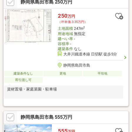
静岡県島田市島 250万円
250
万円
（坪単価:3.35万円）
2
土地面積
247m
用途地域
無指定
建ぺい率
-
容積率
-
建築条件
なし
大井川鐵道本線 日切駅 徒歩5分
静岡県島田市島
建築条件なし
更地
平坦地
即引渡し可
資材置場・家庭菜園・駐車場
静岡県島田市島 555万円
555
万円