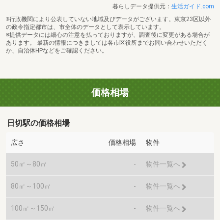
暮らしデータ提供元：
生活ガイド.com
※行政機関により公表していない地域及びデータがございます。東京23区以外
の政令指定都市は、市全体のデータとして表示しています。
※提供データには細心の注意を払っておりますが、調査後に変更がある場合が
あります。 最新の情報につきましては各市区役所までお問い合わせいただく
か、自治体HPなどをご確認ください。
価格相場
日切駅の価格相場
広さ
価格相場
物件
50㎡～80㎡
-
物件一覧へ
80㎡～100㎡
-
物件一覧へ
100㎡～150㎡
-
物件一覧へ