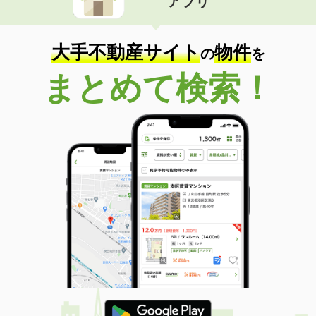
アプリ
大手不動産サイト
物件
の
を
まとめて検索！