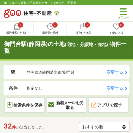
NTTグループ運営の不動産総合サイト goo住宅・不動産
1
0
0
0
最近検索した条件
最近見た物件
保存した条件
お気に入り
御門台駅(静岡県)の土地
物件一
(宅地・分譲地・売地)
覧
駅
変更する
静岡鉄道静岡清水線/御門台
条件
変更する
指定なし
新着メールを受
検索条件を保存
アプリで探す
取る
32
件
が該当しました。