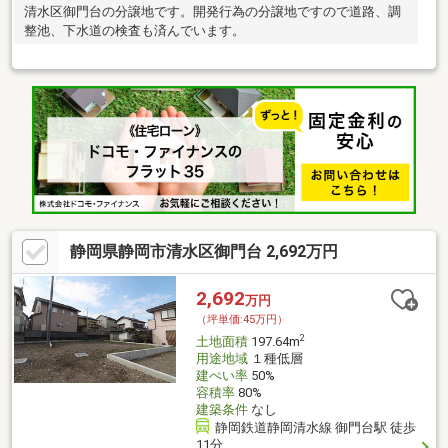
清水区御門台の分譲地です。開発行為の分譲地ですので道路、調
整池、下水道の検査も済んでいます。
静岡県静岡市清水区御門台 2,692万円
2,692
万円
（坪単価:45万円）
2
土地面積
197.64m
用途地域
１種低層
建ぺい率
50%
容積率
80%
建築条件
なし
静岡鉄道静岡清水線 御門台駅 徒歩
11分