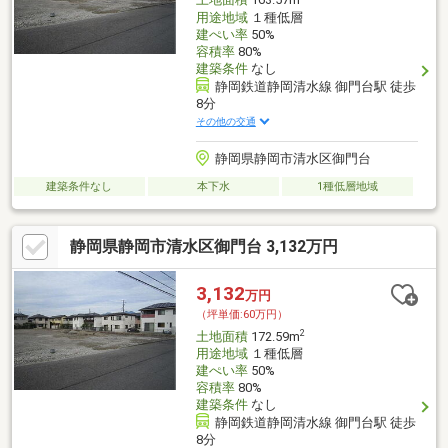
土地面積
163.57m
用途地域
１種低層
建ぺい率
50%
容積率
80%
建築条件
なし
静岡鉄道静岡清水線 御門台駅 徒歩
8分
その他の交通
静岡県静岡市清水区御門台
建築条件なし
本下水
1種低層地域
静岡県静岡市清水区御門台 3,132万円
3,132
万円
（坪単価:60万円）
2
土地面積
172.59m
用途地域
１種低層
建ぺい率
50%
容積率
80%
建築条件
なし
静岡鉄道静岡清水線 御門台駅 徒歩
8分