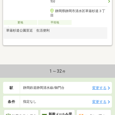
5分
静岡県静岡市清水区草薙杉道３丁
目
更地
平坦地
草薙杉道公園至近 生活便利
1～32
件
駅
変更する
静岡鉄道静岡清水線/御門台
条件
変更する
指定なし
新着メールを受