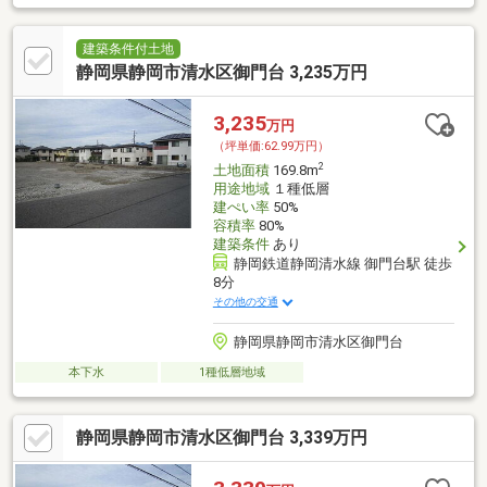
建築条件付土地
静岡県静岡市清水区御門台 3,235万円
3,235
万円
（坪単価:62.99万円）
2
土地面積
169.8m
用途地域
１種低層
建ぺい率
50%
容積率
80%
建築条件
あり
静岡鉄道静岡清水線 御門台駅 徒歩
8分
その他の交通
静岡県静岡市清水区御門台
本下水
1種低層地域
静岡県静岡市清水区御門台 3,339万円