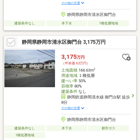
その他の交通
静岡県静岡市清水区御門台
建築条件なし
本下水
1種低層地域
静岡県静岡市清水区御門台 3,175万円
3,175
万円
（坪単価:63万円）
2
土地面積
166.63m
用途地域
１種低層
建ぺい率
50%
容積率
80%
建築条件
なし
静岡鉄道静岡清水線 御門台駅 徒歩
8分
その他の交通
静岡県静岡市清水区御門台
建築条件なし
本下水
都市ガス
1種低層地域