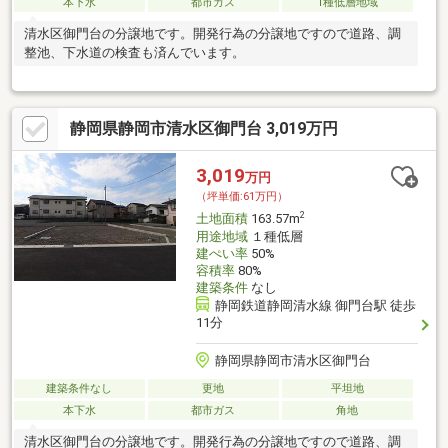
本下水
都市ガス
1種低層地域
清水区御門台の分譲地です。開発行為の分譲地ですので道路、調
整池、下水道の検査も済んでいます。
静岡県静岡市清水区御門台 3,019万円
3,019
万円
（坪単価:61万円）
2
土地面積
163.57m
用途地域
１種低層
建ぺい率
50%
容積率
80%
建築条件
なし
静岡鉄道静岡清水線 御門台駅 徒歩
11分
静岡県静岡市清水区御門台
建築条件なし
更地
平坦地
本下水
都市ガス
角地
清水区御門台の分譲地です。開発行為の分譲地ですので道路、調