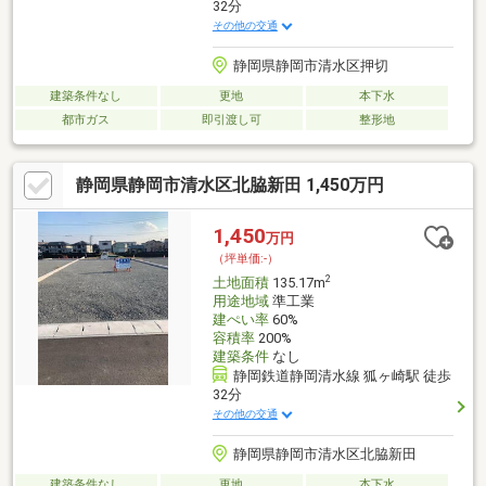
32分
その他の交通
静岡県静岡市清水区押切
建築条件なし
更地
本下水
都市ガス
即引渡し可
整形地
静岡県静岡市清水区北脇新田 1,450万円
1,450
万円
（坪単価:-）
2
土地面積
135.17m
用途地域
準工業
建ぺい率
60%
容積率
200%
建築条件
なし
静岡鉄道静岡清水線 狐ヶ崎駅 徒歩
32分
その他の交通
静岡県静岡市清水区北脇新田
建築条件なし
更地
本下水