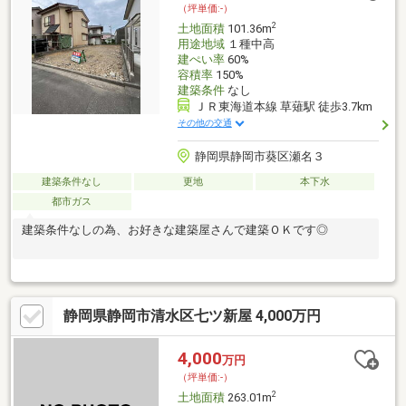
（坪単価:-）
2
土地面積
101.36m
用途地域
１種中高
建ぺい率
60%
容積率
150%
建築条件
なし
ＪＲ東海道本線 草薙駅 徒歩3.7km
その他の交通
静岡県静岡市葵区瀬名３
建築条件なし
更地
本下水
都市ガス
建築条件なしの為、お好きな建築屋さんで建築ＯＫです◎
静岡県静岡市清水区七ツ新屋 4,000万円
4,000
万円
（坪単価:-）
2
土地面積
263.01m