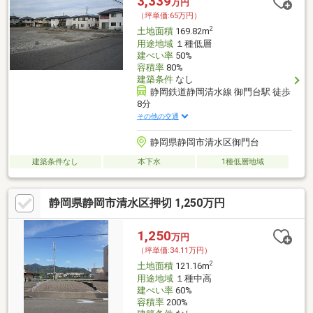
3,339
万円
（坪単価:65万円）
2
土地面積
169.82m
用途地域
１種低層
建ぺい率
50%
容積率
80%
建築条件
なし
静岡鉄道静岡清水線 御門台駅 徒歩
8分
その他の交通
静岡県静岡市清水区御門台
建築条件なし
本下水
1種低層地域
静岡県静岡市清水区押切 1,250万円
1,250
万円
（坪単価:34.11万円）
2
土地面積
121.16m
用途地域
１種中高
建ぺい率
60%
容積率
200%