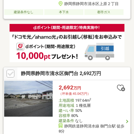
静岡県静岡市清水区上原２丁目
建築条件なし
本下水
都市ガス
静岡県静岡市清水区御門台 2,692万円
2,692
万円
（坪単価:45.04万円）
2
土地面積
197.64m
用途地域
１種低層
建ぺい率
50%
容積率
80%
建築条件
なし
静岡鉄道静岡清水線 御門台駅 徒歩
8分