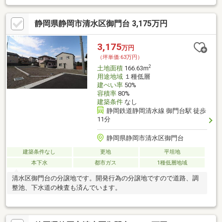
静岡県静岡市清水区御門台 3,175万円
3,175
万円
（坪単価:63万円）
2
土地面積
166.63m
用途地域
１種低層
建ぺい率
50%
容積率
80%
建築条件
なし
静岡鉄道静岡清水線 御門台駅 徒歩
11分
静岡県静岡市清水区御門台
建築条件なし
更地
平坦地
本下水
都市ガス
1種低層地域
清水区御門台の分譲地です。開発行為の分譲地ですので道路、調
整池、下水道の検査も済んでいます。