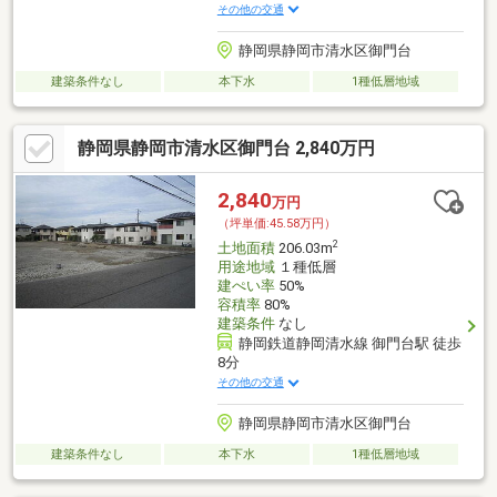
その他の交通
静岡県静岡市清水区御門台
建築条件なし
本下水
1種低層地域
静岡県静岡市清水区御門台 2,840万円
2,840
万円
（坪単価:45.58万円）
2
土地面積
206.03m
用途地域
１種低層
建ぺい率
50%
容積率
80%
建築条件
なし
静岡鉄道静岡清水線 御門台駅 徒歩
8分
その他の交通
静岡県静岡市清水区御門台
建築条件なし
本下水
1種低層地域