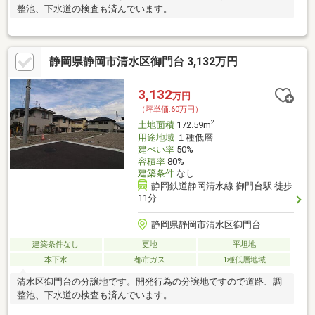
整池、下水道の検査も済んでいます。
静岡県静岡市清水区御門台 3,132万円
3,132
万円
（坪単価:60万円）
2
土地面積
172.59m
用途地域
１種低層
建ぺい率
50%
容積率
80%
建築条件
なし
静岡鉄道静岡清水線 御門台駅 徒歩
11分
静岡県静岡市清水区御門台
建築条件なし
更地
平坦地
本下水
都市ガス
1種低層地域
清水区御門台の分譲地です。開発行為の分譲地ですので道路、調
整池、下水道の検査も済んでいます。