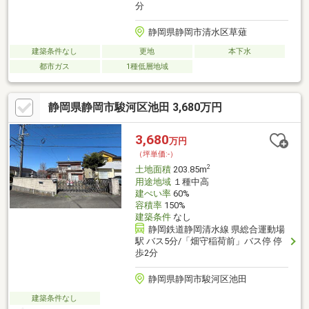
分
静岡県静岡市清水区草薙
建築条件なし
更地
本下水
都市ガス
1種低層地域
静岡県静岡市駿河区池田 3,680万円
3,680
万円
（坪単価:-）
2
土地面積
203.85m
用途地域
１種中高
建ぺい率
60%
容積率
150%
建築条件
なし
静岡鉄道静岡清水線 県総合運動場
駅 バス5分/「畑守稲荷前」バス停 停
歩2分
静岡県静岡市駿河区池田
建築条件なし