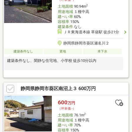
2
土地面積
90.94m
用途地域
１種中高
建ぺい率
60%
容積率
150%
建築条件
なし
ＪＲ東海道本線 草薙駅 徒歩21分
静岡県静岡市葵区瀬名川２
建築条件なし
更地
本下水
建築条件なし、閑静な住宅地、小学校 徒歩10分以内
静岡県静岡市葵区南沼上３ 600万円
600
万円
（坪単価:-）
2
土地面積
76.1m
用途地域
１種中高
建ぺい率
70%
容積率
150%