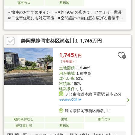
都市ガス
整形地
～物件のおすすめポイント～■約193㎡の広さで、ファミリー世帯
や二世帯住宅にも対応可能！■空間設計の自由度を広げる容積率
160％の土地■周囲には既に建物があり、窓の位置や車の動線を考
慮してプランニングいただけます！～周辺環境のおすすめポイン
ト～■ウエルシア静岡中吉田店まで徒歩5分■セブン-イレブン 清水
静岡県静岡市葵区瀬名川１ 1,745万円
中之郷１丁目店まで徒歩6分■しずてつストア 草薙店まで徒歩11分
随時、ご案内受付中！お気軽にお問い合わせください。
1,745
万円
（坪単価:-）
2
土地面積
115.4m
用途地域
１種中高
建ぺい率
60%
容積率
150%
建築条件
なし
ＪＲ東海道本線 草薙駅 徒歩25分
その他の交通
静岡県静岡市葵区瀬名川１
建築条件なし
更地
都市ガス
即引渡し可
整形地