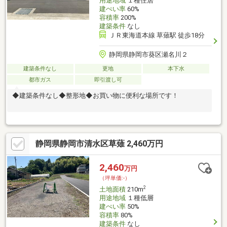
用途地域
１種住居
建ぺい率
60%
容積率
200%
建築条件
なし
ＪＲ東海道本線 草薙駅 徒歩18分
静岡県静岡市葵区瀬名川２
建築条件なし
更地
本下水
都市ガス
即引渡し可
◆建築条件なし◆整形地◆お買い物に便利な場所です！
静岡県静岡市清水区草薙 2,460万円
2,460
万円
（坪単価:-）
2
土地面積
210m
用途地域
１種低層
建ぺい率
50%
容積率
80%
建築条件
なし