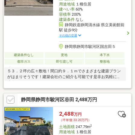
用途地域
１種住居
建ぺい率
60%
容積率
200%
建築条件
なし
静岡鉄道静岡清水線 県立美術館前
駅 徒歩9分
その他の交通
静岡県静岡市駿河区国吉田５
建築条件なし
更地
本下水
都市ガス
即引渡し可
整形地
５３．２坪の広々敷地！間口約９．１ｍでさまざまな建築プラン
がはまりそうです！建築会社のご紹介も可能です是非お気軽にご
連絡ください！
静岡県静岡市駿河区谷田 2,488万円
2,488
万円
（坪単価:33.20万円）
2
土地面積
247.79m
用途地域
１種住居