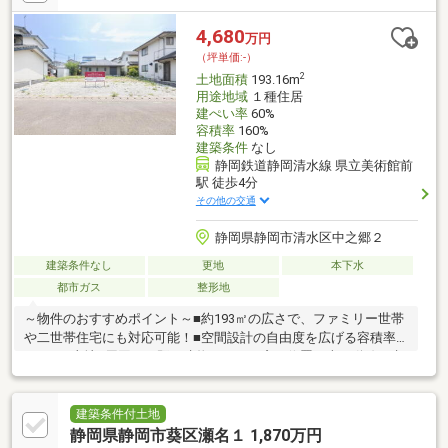
4,680
万円
（坪単価:-）
2
土地面積
193.16m
用途地域
１種住居
建ぺい率
60%
容積率
160%
建築条件
なし
静岡鉄道静岡清水線 県立美術館前
駅 徒歩4分
その他の交通
静岡県静岡市清水区中之郷２
建築条件なし
更地
本下水
都市ガス
整形地
～物件のおすすめポイント～■約193㎡の広さで、ファミリー世帯
や二世帯住宅にも対応可能！■空間設計の自由度を広げる容積率
160％の土地■周囲には既に建物があり、窓の位置や車の動線を考
慮してプランニングいただけます！～周辺環境のおすすめポイン
ト～■ウエルシア静岡中吉田店まで徒歩5分■セブン-イレブン 清水
中之郷１丁目店まで徒歩6分■しずてつストア 草薙店まで徒歩11分
建築条件付土地
随時、ご案内受付中！お気軽にお問い合わせください。
静岡県静岡市葵区瀬名１ 1,870万円