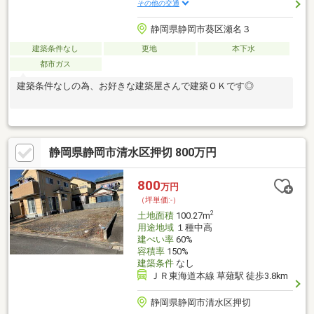
その他の交通
静岡県静岡市葵区瀬名３
建築条件なし
更地
本下水
都市ガス
建築条件なしの為、お好きな建築屋さんで建築ＯＫです◎
静岡県静岡市清水区押切 800万円
800
万円
（坪単価:-）
2
土地面積
100.27m
用途地域
１種中高
建ぺい率
60%
容積率
150%
建築条件
なし
ＪＲ東海道本線 草薙駅 徒歩3.8km
静岡県静岡市清水区押切