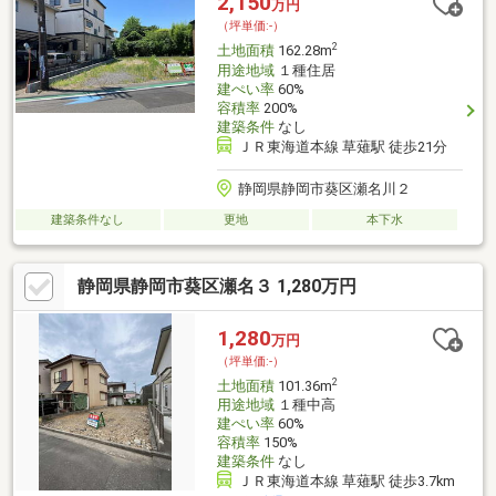
2,150
万円
（坪単価:-）
2
土地面積
162.28m
用途地域
１種住居
建ぺい率
60%
容積率
200%
建築条件
なし
ＪＲ東海道本線 草薙駅 徒歩21分
静岡県静岡市葵区瀬名川２
建築条件なし
更地
本下水
静岡県静岡市葵区瀬名３ 1,280万円
1,280
万円
（坪単価:-）
2
土地面積
101.36m
用途地域
１種中高
建ぺい率
60%
容積率
150%
建築条件
なし
ＪＲ東海道本線 草薙駅 徒歩3.7km