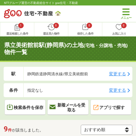
NTTグループ運営の不動産総合サイト goo住宅・不動産
1
0
0
0
最近検索した条件
最近見た物件
保存した条件
お気に入り
県立美術館前駅(静岡県)の土地
(宅地・分譲地・売地)
物件一覧
駅
変更する
静岡鉄道静岡清水線/県立美術館前
条件
変更する
指定なし
新着メールを受
検索条件を保存
アプリで探す
取る
9
件
が該当しました。