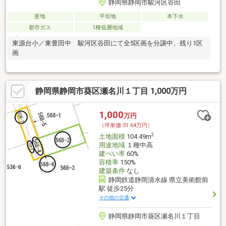
静岡県静岡市駿河区谷田
更地
平坦地
本下水
都市ガス
1種低層地域
東源台小／東豊田中 駿河区谷田にて全5区画を分譲中、残り1区
画
静岡県静岡市葵区瀬名川１丁目 1,000万円
1,000
万円
（坪単価:31.64万円）
2
土地面積
104.49m
用途地域
１種中高
建ぺい率
60%
容積率
150%
建築条件
なし
静岡鉄道静岡清水線 県立美術館前
駅 徒歩25分
その他の交通
静岡県静岡市葵区瀬名川１丁目