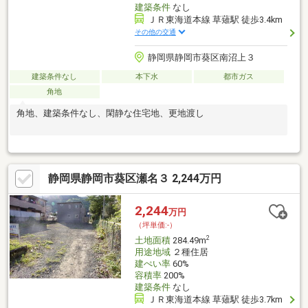
建築条件
なし
ＪＲ東海道本線 草薙駅 徒歩3.4km
その他の交通
静岡県静岡市葵区南沼上３
建築条件なし
本下水
都市ガス
角地
角地、建築条件なし、閑静な住宅地、更地渡し
静岡県静岡市葵区瀬名３ 2,244万円
2,244
万円
（坪単価:-）
2
土地面積
284.49m
用途地域
２種住居
建ぺい率
60%
容積率
200%
建築条件
なし
ＪＲ東海道本線 草薙駅 徒歩3.7km