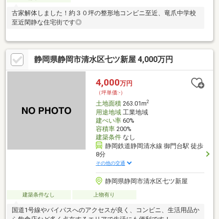
古家解体しました！約３０坪の整形地コンビニ至近、竜爪中学校
至近閑静な住宅街です◎
静岡県静岡市清水区七ツ新屋 4,000万円
4,000
万円
（坪単価:-）
2
土地面積
263.01m
用途地域
工業地域
建ぺい率
60%
容積率
200%
建築条件
なし
静岡鉄道静岡清水線 御門台駅 徒歩
8分
その他の交通
静岡県静岡市清水区七ツ新屋
建築条件なし
上物有り
国道1号線やバイパスへのアクセスが良く、コンビニ、生活用品か