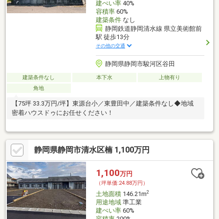
建ぺい率
40%
容積率
60%
建築条件
なし
静岡鉄道静岡清水線 県立美術館前
駅 徒歩13分
その他の交通
静岡県静岡市駿河区谷田
建築条件なし
本下水
上物有り
角地
【75坪 33.3万円/坪】東源台小／東豊田中／建築条件なし◆地域
密着ハウスドゥにお任せください！
静岡県静岡市清水区楠 1,100万円
1,100
万円
（坪単価:24.88万円）
2
土地面積
146.21m
用途地域
準工業
建ぺい率
60%
容積率
200%