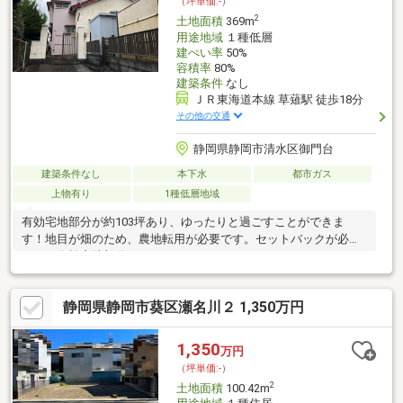
（坪単価:-）
2
土地面積
369m
用途地域
１種低層
建ぺい率
50%
容積率
80%
建築条件
なし
ＪＲ東海道本線 草薙駅 徒歩18分
その他の交通
静岡県静岡市清水区御門台
建築条件なし
本下水
都市ガス
上物有り
1種低層地域
有効宅地部分が約103坪あり、ゆったりと過ごすことができま
す！地目が畑のため、農地転用が必要です。セットバックが必要
です。有効宅地部分：343㎡
静岡県静岡市葵区瀬名川２ 1,350万円
1,350
万円
（坪単価:-）
2
土地面積
100.42m