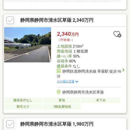
すいエリア。◇建築条件無し〇有度第二小学校・第七中学校
静岡県静岡市清水区草薙 2,340万円
2,340
万円
（坪単価:-）
2
土地面積
210m
用途地域
１種低層
建ぺい率
50%
容積率
80%
建築条件
なし
静岡鉄道静岡清水線 草薙駅 徒歩16
分
その他の交通
静岡県静岡市清水区草薙
建築条件なし
更地
本下水
都市ガス
1種低層地域
静岡県静岡市清水区草薙 1,980万円