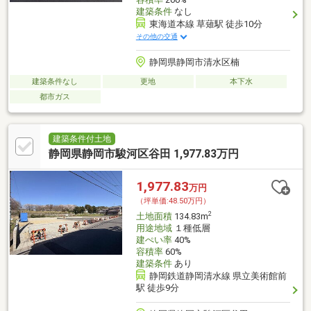
建築条件
なし
東海道本線 草薙駅 徒歩10分
その他の交通
静岡県静岡市清水区楠
建築条件なし
更地
本下水
都市ガス
建築条件付土地
静岡県静岡市駿河区谷田 1,977.83万円
1,977.83
万円
（坪単価:48.50万円）
2
土地面積
134.83m
用途地域
１種低層
建ぺい率
40%
容積率
60%
建築条件
あり
静岡鉄道静岡清水線 県立美術館前
駅 徒歩9分