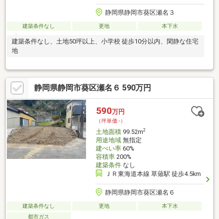
静岡県静岡市葵区瀬名３
建築条件なし
更地
本下水
建築条件なし、土地50坪以上、小学校 徒歩10分以内、閑静な住宅
地
静岡県静岡市葵区瀬名６ 590万円
590
万円
（坪単価:-）
2
土地面積
99.52m
用途地域
無指定
建ぺい率
60%
容積率
200%
建築条件
なし
ＪＲ東海道本線 草薙駅 徒歩4.5km
静岡県静岡市葵区瀬名６
建築条件なし
更地
本下水
都市ガス