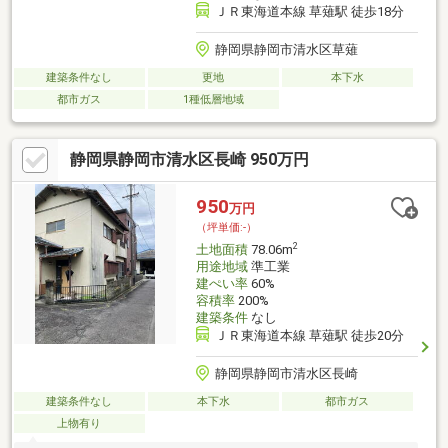
ＪＲ東海道本線 草薙駅 徒歩18分
静岡県静岡市清水区草薙
建築条件なし
更地
本下水
都市ガス
1種低層地域
静岡県静岡市清水区長崎 950万円
950
万円
（坪単価:-）
2
土地面積
78.06m
用途地域
準工業
建ぺい率
60%
容積率
200%
建築条件
なし
ＪＲ東海道本線 草薙駅 徒歩20分
静岡県静岡市清水区長崎
建築条件なし
本下水
都市ガス
上物有り