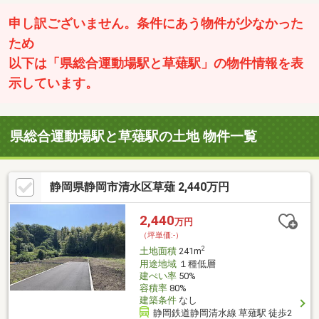
申し訳ございません。条件にあう物件が少なかった
ため
以下は「県総合運動場駅と草薙駅」の物件情報を表
示しています。
県総合運動場駅と草薙駅の土地 物件一覧
静岡県静岡市清水区草薙 2,440万円
2,440
万円
（坪単価:-）
2
土地面積
241m
用途地域
１種低層
建ぺい率
50%
容積率
80%
建築条件
なし
静岡鉄道静岡清水線 草薙駅 徒歩2