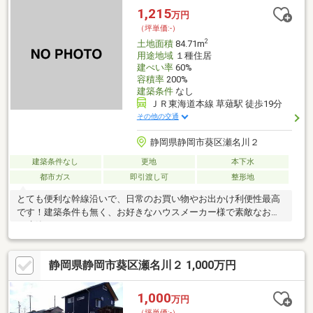
1,215
万円
（坪単価:-）
2
土地面積
84.71m
用途地域
１種住居
建ぺい率
60%
容積率
200%
建築条件
なし
ＪＲ東海道本線 草薙駅 徒歩19分
その他の交通
静岡県静岡市葵区瀬名川２
建築条件なし
更地
本下水
都市ガス
即引渡し可
整形地
とても便利な幹線沿いで、日常のお買い物やお出かけ利便性最高
です！建築条件も無く、お好きなハウスメーカー様で素敵なお家
を建築できます。
静岡県静岡市葵区瀬名川２ 1,000万円
1,000
万円
（坪単価:-）