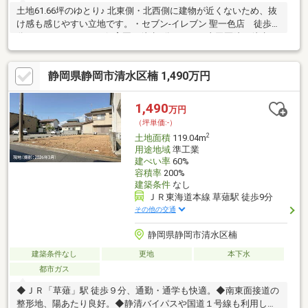
土地61.66坪のゆとり♪ 北東側・北西側に建物が近くないため、抜
け感も感じやすい立地です。・セブン-イレブン 聖一色店 徒歩6
分/450m・つくしんぼ保育園 徒歩6分/450m・山田医院 徒歩6
分/500m・JA東豊田支店 徒歩8分/600m・草薙総合運動場 徒歩
9分/650m・東豊田幼稚園 徒歩9分/650m・KOマート 徒歩10
静岡県静岡市清水区楠 1,490万円
分/800m・東豊田小学校 徒歩10分/750m当社では、住宅ローン
申請のお手伝いやアドバイスなども行なっています。その他、不
動産のことならなんでもご相談ください。現地だけでなく、周辺
1,490
万円
の様子もご紹介します。 ☆その他複数物件案内可能！
（坪単価:-）
2
土地面積
119.04m
用途地域
準工業
建ぺい率
60%
容積率
200%
建築条件
なし
ＪＲ東海道本線 草薙駅 徒歩9分
その他の交通
静岡県静岡市清水区楠
建築条件なし
更地
本下水
都市ガス
◆ＪＲ「草薙」駅 徒歩９分、通勤・通学も快適。◆南東面接道の
整形地、陽あたり良好。◆静清バイパスや国道１号線も利用しや