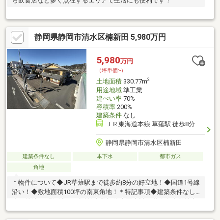
ら飲食店など多く点在するエリアで生活にも便利です！
静岡県静岡市清水区楠新田 5,980万円
5,980
万円
（坪単価:-）
2
土地面積
330.77m
用途地域
準工業
建ぺい率
70%
容積率
200%
建築条件
なし
ＪＲ東海道本線 草薙駅 徒歩8分
静岡県静岡市清水区楠新田
建築条件なし
本下水
都市ガス
角地
＊物件について◆JR草薙駅まで徒歩約8分の好立地！◆国道1号線
沿い！◆敷地面積100坪の南東角地！＊特記事項◆建築条件なし
◆更地渡し(現況渡し要相談)◆登記簿売買◆計画道路有◆敷地内
に電柱・支線有＊気になった方や後でゆっくり見返したいなとい
う方は、【お気に入りに追加】ボタンを押してください♪＊詳細を