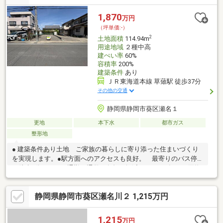
1,870
万円
（坪単価:-）
2
土地面積
114.94m
用途地域
２種中高
建ぺい率
60%
容積率
200%
建築条件
あり
ＪＲ東海道本線 草薙駅 徒歩37分
その他の交通
静岡県静岡市葵区瀬名１
更地
本下水
都市ガス
整形地
● 建築条件あり土地 ご家族の暮らしに寄り添った住まいづくり
を実現します。●駅方面へのアクセスも良好。 最寄りのバス停
が徒歩1分にあり、通勤・通学の負担を軽減します。●毎日の買物
がラクになる住環境。 スーパー・コンビニ・ドラッグストアが
徒歩圏に揃っています。●公園や医療施設も充実。 日々の暮ら
静岡県静岡市葵区瀬名川２ 1,215万円
しに安心と快適をもたらす、バランスの良い住環境です。
1,215
万円