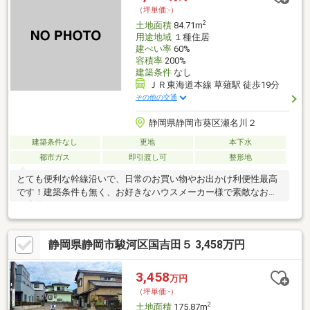
（坪単価:-）
2
土地面積
84.71m
用途地域
１種住居
建ぺい率
60%
容積率
200%
建築条件
なし
ＪＲ東海道本線 草薙駅 徒歩19分
その他の交通
静岡県静岡市葵区瀬名川２
建築条件なし
更地
本下水
都市ガス
即引渡し可
整形地
とても便利な幹線沿いで、日常のお買い物やお出かけ利便性最高
です！建築条件も無く、お好きなハウスメーカー様で素敵なお家
を建築できます。
静岡県静岡市駿河区国吉田５ 3,458万円
3,458
万円
（坪単価:-）
2
土地面積
175.87m