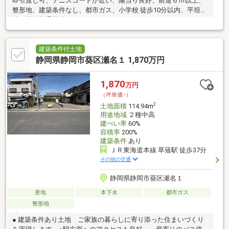
即引渡し可、テニスコートが近い、陽当り良好、前道６ｍ以上、
整形地、建築条件なし、都市ガス、小学校 徒歩10分以内、平坦
地、周辺交通量少なめ
建築条件付土地
静岡県静岡市葵区瀬名１ 1,870万円
1,870
万円
（坪単価:-）
2
土地面積
114.94m
用途地域
２種中高
建ぺい率
60%
容積率
200%
建築条件
あり
ＪＲ東海道本線 草薙駅 徒歩37分
その他の交通
静岡県静岡市葵区瀬名１
更地
本下水
都市ガス
整形地
● 建築条件あり土地 ご家族の暮らしに寄り添った住まいづくり