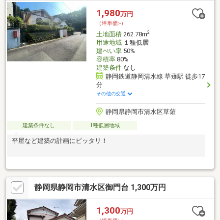
1,980
万円
（坪単価:-）
2
土地面積
262.78m
用途地域
１種低層
建ぺい率
50%
容積率
80%
建築条件
なし
静岡鉄道静岡清水線 草薙駅 徒歩17
分
その他の交通
静岡県静岡市清水区草薙
建築条件なし
1種低層地域
平屋など建築の計画にピッタリ！
静岡県静岡市清水区御門台 1,300万円
1,300
万円