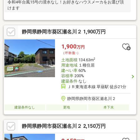
令和4年台風15号の浸水なし！お好きなハウスメーカをお選び頂
けます
静岡県静岡市葵区瀬名川２ 1,900万円
1,900
万円
（坪単価:-）
2
土地面積
134.63m
用途地域
１種住居
建ぺい率
60%
容積率
200%
建築条件
なし
ＪＲ東海道本線 草薙駅 徒歩21分
静岡県静岡市葵区瀬名川２
建築条件なし
更地
本下水
静岡県静岡市葵区瀬名川２ 2,150万円