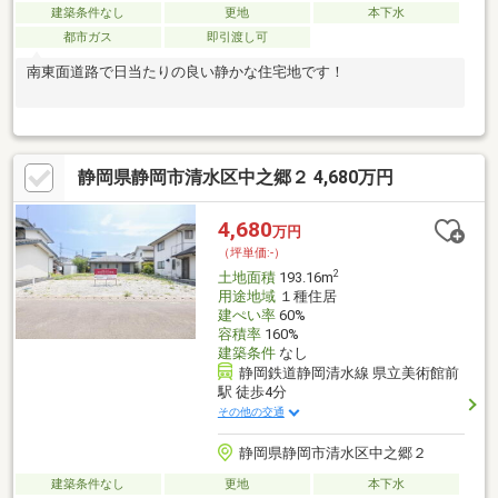
建築条件なし
更地
本下水
都市ガス
即引渡し可
南東面道路で日当たりの良い静かな住宅地です！
静岡県静岡市清水区中之郷２ 4,680万円
4,680
万円
（坪単価:-）
2
土地面積
193.16m
用途地域
１種住居
建ぺい率
60%
容積率
160%
建築条件
なし
静岡鉄道静岡清水線 県立美術館前
駅 徒歩4分
その他の交通
静岡県静岡市清水区中之郷２
建築条件なし
更地
本下水