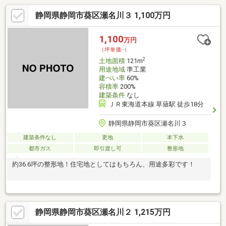
ン相談も無料で承ります♪物件が気になったらまずはお気に入り追
静岡県静岡市葵区瀬名川３ 1,100万円
加！お好きなタイミングで【054-265-3254】へお問い合わせくだ
さい！資料請求フォームからは24時間受付中☆
1,100
万円
（坪単価:-）
2
土地面積
121m
用途地域
準工業
建ぺい率
60%
容積率
200%
建築条件
なし
ＪＲ東海道本線 草薙駅 徒歩18分
静岡県静岡市葵区瀬名川３
建築条件なし
更地
本下水
都市ガス
即引渡し可
整形地
約36.6坪の整形地！住宅地としてはもちろん、用途多彩です！
静岡県静岡市葵区瀬名川２ 1,215万円