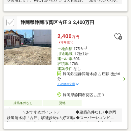
を実現します。●駅方面へのアクセスも良好。 最寄りのバス停
が徒歩1分にあり、通勤・通学の負担を軽減します。●毎日の買物
がラクになる住環境。 スーパー・コンビニ・ドラッグストアが
徒歩圏に揃っています。●公園や医療施設も充実。 日々の暮ら
静岡県静岡市葵区古庄３ 2,400万円
しに安心と快適をもたらす、バランスの良い住環境です。
2,400
万円
（坪単価:-）
2
土地面積
175.6m
用途地域
１種住居
建ぺい率
60%
容積率
176%
建築条件
なし
静岡鉄道静岡清水線 古庄駅 徒歩6
分
その他の交通
静岡県静岡市葵区古庄３
建築条件なし
更地
━━━━＼おすすめポイント／━━━━◆建築条件なし♪◆静岡
鉄道清水線「古庄」駅徒歩6分の好立地♪◆スーパーやコンビニが
近く急なお買い物にも便利♪☆こちらの物件は本日ご案内可能で
す☆来店、現地集合、送迎サービスOKです！ご購入時の住宅ロー