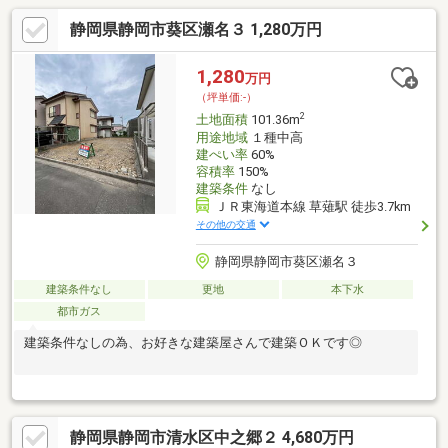
静岡県静岡市葵区瀬名３ 1,280万円
1,280
万円
（坪単価:-）
2
土地面積
101.36m
用途地域
１種中高
建ぺい率
60%
容積率
150%
建築条件
なし
ＪＲ東海道本線 草薙駅 徒歩3.7km
その他の交通
静岡県静岡市葵区瀬名３
建築条件なし
更地
本下水
都市ガス
建築条件なしの為、お好きな建築屋さんで建築ＯＫです◎
静岡県静岡市清水区中之郷２ 4,680万円