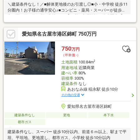
＼建築条件なし！／■解体更地後のお引渡し◎■小・中学校 徒歩11
分圏内！お子様の通学安心♪■コンビニ・薬局・スーパーが徒歩圏
内に揃う買い物便利な立地―――【便利な商業施設が徒歩圏内♪】
＊ワークマン名古屋港宝神店：徒歩2分＊ナフコ不二屋宝神店：徒
歩8分＊V・drug宝神店：徒歩5分＊スギ薬局宝神店：徒歩7分＊フ
愛知県名古屋市港区錦町 750万円
ァミリーマート：徒歩5分～ご予算に合わせた建築プランのご提案
させていただきます～◆「建物」「駐車スペース」「趣味スペー
ス」など 幅広い建築プランをご検討頂けます♪
750
万円
（坪単価:-）
2
土地面積
100.84m
用途地域
近隣商業
建ぺい率
80%
容積率
300%
建築条件
なし
あおなみ線 稲永駅 徒歩10分
その他の交通
愛知県名古屋市港区錦町
建築条件なし
更地
本下水
都市ガス
建築条件なし、スーパー 徒歩10分以内、前道６ｍ以上、駅まで平
坦、平坦地、更地渡し、都市ガス、小学校 徒歩10分以内