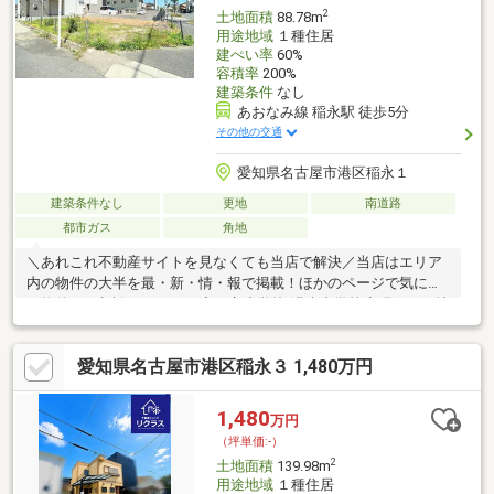
2
土地面積
88.78m
用途地域
１種住居
建ぺい率
60%
容積率
200%
建築条件
なし
あおなみ線 稲永駅 徒歩5分
その他の交通
愛知県名古屋市港区稲永１
建築条件なし
更地
南道路
都市ガス
角地
＼あれこれ不動産サイトを見なくても当店で解決／当店はエリア
内の物件の大半を最・新・情・報で掲載！ほかのページで気にな
る物件もご相談ください。◆稲永小学校/港南中学校◆現況：更地
◆プランの立てやすい整形地◆どちらもゆとりある間口※写真を
クリックすると、詳細をご覧いただけます。＝＝＝＝＝＝＝＝＝
愛知県名古屋市港区稲永３ 1,480万円
＝＝＝＝＝＝＝＝＝＝＝＝＝＝＝＝土地から建てるってどうした
らいいの？どんな費用がかかるの？の疑問にすべて丁寧にお答え
します。＝＝＝＝＝＝＝＝＝＝＝＝＝＝＝＝＝＝＝＝＝＝＝＝＝
1,480
万円
（坪単価:-）
2
土地面積
139.98m
用途地域
１種住居