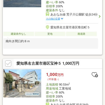
建ぺい率
60%
容積率
200%
建築条件
なし
あおなみ線 荒子川公園駅 徒歩24分
その他の交通
愛知県名古屋市港区惟信町５
建築条件なし
更地
南道路
南向き間口約８ｍ
愛知県名古屋市港区宝神５ 1,000万円
1,000
万円
（坪単価:-）
2
土地面積
90.53m
用途地域
工業地域
建ぺい率
60%
容積率
200%
建築条件
なし
あおなみ線 稲永駅 徒歩26分