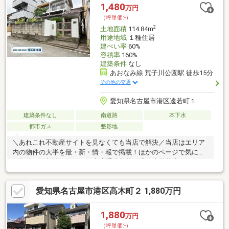
す。＝＝＝＝＝＝＝＝＝＝＝＝＝＝＝＝＝＝＝＝＝＝＝＝＝
1,480
万円
（坪単価:-）
2
土地面積
114.84m
用途地域
１種住居
建ぺい率
60%
容積率
160%
建築条件
なし
あおなみ線 荒子川公園駅 徒歩15分
その他の交通
愛知県名古屋市港区遠若町１
建築条件なし
南道路
本下水
都市ガス
整形地
＼あれこれ不動産サイトを見なくても当店で解決／当店はエリア
内の物件の大半を最・新・情・報で掲載！ほかのページで気にな
る物件もご相談ください。◆大手小学校／港南中学校◆あおなみ
線「荒子川公園」駅 徒歩約16分◆解体更地渡し◆南道路のため
日当たり良好です◎※写真をクリックすると、詳細をご覧いただ
愛知県名古屋市港区高木町２ 1,880万円
けます。＝＝＝＝＝＝＝＝＝＝＝＝＝＝＝＝＝＝＝＝＝＝＝＝＝
土地選びでお困りの時は、一度お気軽にご相談ください。当店が
土地探しをサポート致します！＝＝＝＝＝＝＝＝＝＝＝＝＝＝＝
1,880
万円
＝＝＝＝＝＝＝＝＝＝
（坪単価:-）