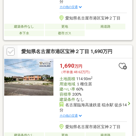
分
その他の交通
愛知県名古屋市港区宝神２丁目
建築条件なし
更地
南道路
本下水
都市ガス
愛知県名古屋市港区宝神２丁目 1,690万円
1,690
万円
（坪単価:48.62万円）
2
土地面積
114.93m
用途地域
１種住居
建ぺい率
60%
容積率
200%
建築条件
なし
名古屋臨海高速鉄道 稲永駅 徒歩14
分
その他の交通
愛知県名古屋市港区宝神２丁目
建築条件なし
更地
南道路