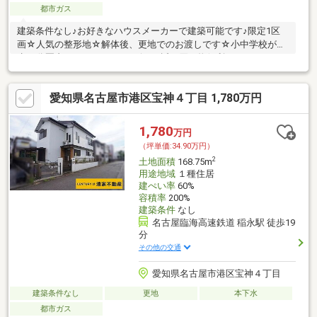
都市ガス
建築条件なし♪お好きなハウスメーカーで建築可能です♪限定1区
画☆人気の整形地☆解体後、更地でのお渡しです☆小中学校が徒
歩15分圏内♪スーパー・コンビニが近く買い物便利♪
愛知県名古屋市港区宝神４丁目 1,780万円
1,780
万円
（坪単価:34.90万円）
2
土地面積
168.75m
用途地域
１種住居
建ぺい率
60%
容積率
200%
建築条件
なし
名古屋臨海高速鉄道 稲永駅 徒歩19
分
その他の交通
愛知県名古屋市港区宝神４丁目
建築条件なし
更地
本下水
都市ガス