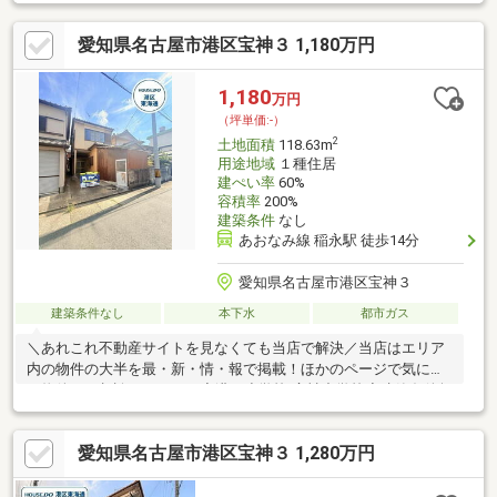
道・建築条件付宅地販売ではありません・古家解体後、更地にて
お引渡し▼周辺環境・スーパー「ナフコ不二屋宝神店」徒歩7分
愛知県名古屋市港区宝神３ 1,180万円
(約550m)・港西小学校 徒歩9分(約670m)・V・drug宝神店 徒歩6分
(約440m)・ミニストップ名古屋宝神店 徒歩4分(約270m)■ ご希望
の住まい探しをお手伝いします ━━━━━・・・物件の詳細・ご
1,180
万円
相談はお気軽にお問い合わせください。
（坪単価:-）
2
土地面積
118.63m
用途地域
１種住居
建ぺい率
60%
容積率
200%
建築条件
なし
あおなみ線 稲永駅 徒歩14分
愛知県名古屋市港区宝神３
建築条件なし
本下水
都市ガス
＼あれこれ不動産サイトを見なくても当店で解決／当店はエリア
内の物件の大半を最・新・情・報で掲載！ほかのページで気にな
る物件もご相談ください。◆港西小学校/宝神中学校◆建築条件無
し整形地◆前面道路約6.4mの整形地◆充実した周辺環境※写真を
クリックすると、詳細をご覧いただけます。＝＝＝＝＝＝＝＝＝
愛知県名古屋市港区宝神３ 1,280万円
＝＝＝＝＝＝＝＝＝＝＝＝＝＝＝＝土地から建てるってどうした
らいいの？どんな費用がかかるの？の疑問にすべて丁寧にお答え
します。＝＝＝＝＝＝＝＝＝＝＝＝＝＝＝＝＝＝＝＝＝＝＝＝＝