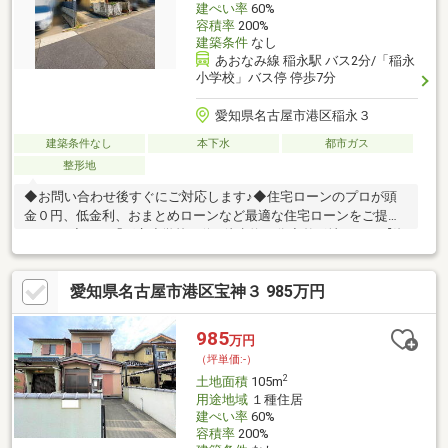
建ぺい率
60%
容積率
200%
建築条件
なし
あおなみ線 稲永駅 バス2分/「稲永
小学校」バス停 停歩7分
愛知県名古屋市港区稲永３
建築条件なし
本下水
都市ガス
整形地
◆お問い合わせ後すぐにご対応します♪◆住宅ローンのプロが頭
金０円、低金利、おまとめローンなど最適な住宅ローンをご提案
します♪◇バス「稲永小学校」停…徒歩約７分◇整形地！ 【資
料請求】は上記ボタンをクリック♪ お電話でのお問い合わせは
０１２０－８４－５１６９まで♪リクラス不動産の強み・事務員を
愛知県名古屋市港区宝神３ 985万円
含めた全従業員が宅地建物取引士を取得しております。 不動産
のプロが丁寧に誠意を持って不動産探しをサポートさせて頂きま
す。・不動産売却における成約率も９０％を超えます。 不動産
985
万円
のご売却・住み替えをご希望のお客様も是非お問い合わせ下さ
（坪単価:-）
い。
2
土地面積
105m
用途地域
１種住居
建ぺい率
60%
容積率
200%