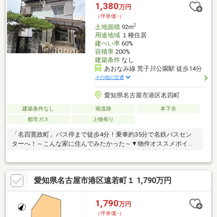
せくださいませ！
1,380
万円
（坪単価:-）
2
土地面積
92m
用途地域
１種住居
建ぺい率
60%
容積率
200%
建築条件
なし
あおなみ線 荒子川公園駅 徒歩14分
その他の交通
愛知県名古屋市港区名四町
建築条件なし
南道路
本下水
都市ガス
上物有り
「名四寛政町」バス停まで徒歩4分！乗車約35分で名鉄バスセン
ターへ！～こんな家に住んでみたかった～▼物件オススメポイン
ト！◎南向き♪◎間口7.1ｍ◎建築条件なし※確定測量済み・更地渡
し相談▼周辺環境◎大手小学校まで徒歩6分◎港南中学校まで徒歩
23分◎セブンイレブンまで徒歩4分◎千鳥公園まで徒歩4分▼▽当
愛知県名古屋市港区遠若町１ 1,790万円
店はこんなお店です▽▼今から見たいも対応！＃女性スタッフも
在籍で安心♪＃ベテランスタッフのいる安心のお店！＃Instagram
でのルームツアー投稿などの発信！どなたでも相談しやすいお店
1,790
万円
を目指しています♪
（坪単価:-）