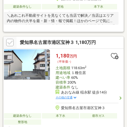
建築条件なし
更地
本下水
＼あれこれ不動産サイトを見なくても当店で解決／当店はエリア
内の物件の大半を最・新・情・報で掲載！ほかのページで気にな
る物件もご相談ください。◆南陽小学校/南陽東中学校◆市バス藤
前5丁目バス停まで300ｍ◆国道23号線まで車で3分◆イオンモー
ル名古屋茶屋まで車で5分※写真をクリックすると、詳細をご覧い
愛知県名古屋市港区宝神３ 1,180万円
ただけます。＝＝＝＝＝＝＝＝＝＝＝＝＝＝＝＝＝＝＝＝＝＝＝
＝＝土地購入の疑問にお答えします！どんな費用がかかるの？す
べて丁寧にお答えします。＝＝＝＝＝＝＝＝＝＝＝＝＝＝＝＝＝
1,180
万円
＝＝＝＝＝＝＝＝
（坪単価:-）
2
土地面積
118.63m
用途地域
１種住居
建ぺい率
60%
容積率
200%
建築条件
なし
あおなみ線 稲永駅 徒歩14分
その他の交通
愛知県名古屋市港区宝神３
建築条件なし
本下水
都市ガス
整形地