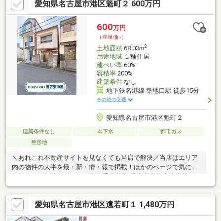
愛知県名古屋市港区魁町２ 600万円
600
万円
（坪単価:-）
2
土地面積
68.03m
用途地域
１種住居
建ぺい率
60%
容積率
200%
建築条件
なし
地下鉄名港線 築地口駅 徒歩15分
その他の交通
愛知県名古屋市港区魁町２
建築条件なし
本下水
都市ガス
整形地
＼あれこれ不動産サイトを見なくても当店で解決／当店はエリア
内の物件の大半を最・新・情・報で掲載！ほかのページで気にな
る物件もご相談ください。◆大手小学校/港南中学校◆小学校まで
徒歩5分圏内◆前面道路7.2ｍ◆建築条件なし土地※写真をクリッ
クすると、詳細をご覧いただけます。＝＝＝＝＝＝＝＝＝＝＝＝
愛知県名古屋市港区遠若町１ 1,480万円
＝＝＝＝＝＝＝＝＝＝＝＝＝土地から建てるってどうしたらいい
の？どんな費用がかかるの？の疑問にすべて丁寧にお答えしま