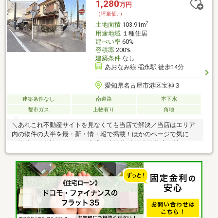
1,280
万円
（坪単価:-）
2
土地面積
103.91m
用途地域
１種住居
建ぺい率
60%
容積率
200%
建築条件
なし
あおなみ線 稲永駅 徒歩14分
愛知県名古屋市港区宝神３
建築条件なし
南道路
本下水
都市ガス
上物有り
角地
＼あれこれ不動産サイトを見なくても当店で解決／当店はエリア
内の物件の大半を最・新・情・報で掲載！ほかのページで気にな
る物件もご相談ください。◆港西小学校/宝神中学校◆角地ですの
で、間取りの自由度が高いところがメリットです。◆採光・通風
ともに良好です。※写真をクリックすると、詳細をご覧いただけ
ます。＝＝＝＝＝＝＝＝＝＝＝＝＝＝＝＝＝＝＝＝＝＝＝＝＝土
地から建てるってどうしたらいいの？どんな費用がかかるの？の
疑問にすべて丁寧にお答えします。＝＝＝＝＝＝＝＝＝＝＝＝＝
＝＝＝＝＝＝＝＝＝＝＝＝