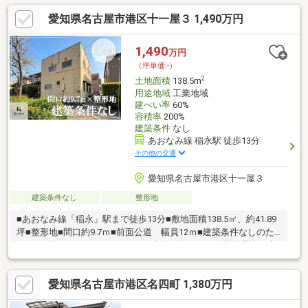
愛知県名古屋市港区十一屋３ 1,490万円
1,490
万円
（坪単価:-）
2
土地面積
138.5m
用途地域
工業地域
建ぺい率
60%
容積率
200%
建築条件
なし
あおなみ線 稲永駅 徒歩13分
その他の交通
愛知県名古屋市港区十一屋３
建築条件なし
整形地
■あおなみ線「稲永」駅まで徒歩13分■敷地面積138.5㎡、約41.89
坪■整形地■間口約9.7ｍ■前面公道 幅員12ｍ■建築条件なしのた
め、 お好きなハウスメーカーで建築可能です！～周辺環境～◇
港西小学校 徒歩3分◇宝神中学校 徒歩4分◆ナフコ不二屋 宝神
店 徒歩12分◆ウエルシア名古屋十一屋店 徒歩10分※本物件は
愛知県名古屋市港区名四町 1,380万円
確定測量前につき、記載面積は分筆後の確定測量の結果、増減す
る場合がございます。詳細につきましては、お気軽にお問い合わ