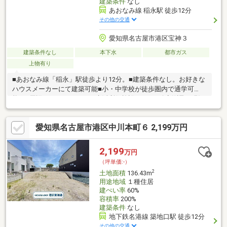
建築条件
なし
あおなみ線 稲永駅 徒歩12分
その他の交通
愛知県名古屋市港区宝神３
建築条件なし
本下水
都市ガス
上物有り
■あおなみ線「稲永」駅徒歩より12分。■建築条件なし。お好きな
ハウスメーカーにて建築可能■小・中学校が徒歩圏内で通学可
能。■周辺にスーパーなどの生活利便施設あり。■確定測量・現況
渡し。※契約不適合責任免責。現況引渡し。＜Life Information＞
港西小学校 徒歩約5分宝神中学校 徒歩約9分ファミリーマー
愛知県名古屋市港区中川本町６ 2,199万円
ト 十一屋三丁目店 徒歩約4分名古屋稲永郵便局 徒歩約9分十
一屋第二公園 徒歩約5分カインズモール 徒歩約15分
2,199
万円
（坪単価:-）
2
土地面積
136.43m
用途地域
１種住居
建ぺい率
60%
容積率
200%
建築条件
なし
地下鉄名港線 築地口駅 徒歩12分
その他の交通