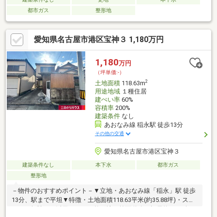
都市ガス
整形地
愛知県名古屋市港区宝神３ 1,180万円
1,180
万円
（坪単価:-）
2
土地面積
118.63m
用途地域
１種住居
建ぺい率
60%
容積率
200%
建築条件
なし
あおなみ線 稲永駅 徒歩13分
その他の交通
愛知県名古屋市港区宝神３
建築条件なし
本下水
都市ガス
整形地
－物件のおすすめポイント－▼立地・あおなみ線「稲永」駅 徒歩
13分、駅まで平坦▼特徴・土地面積118.63平米(約35.88坪)・スペ
ースを無駄なく活用しやすい整形地・前面道路は幅員約6.4m公