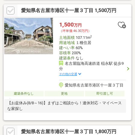
愛知県名古屋市港区十一屋３丁目 1,500万円
1,500
万円
（坪単価:46.30万円）
2
土地面積
107.11m
用途地域
１種住居
建ぺい率
60%
容積率
200%
建築条件
なし
名古屋臨海高速鉄道 稲永駅 徒歩9
分
その他の交通
愛知県名古屋市港区十一屋３丁目
建築条件なし
更地
即引渡し可
【お盆休み(8/8～16)】まずはご相談から！連休対応・マイペース
な家探し
愛知県名古屋市港区十一屋３丁目 1,800万円