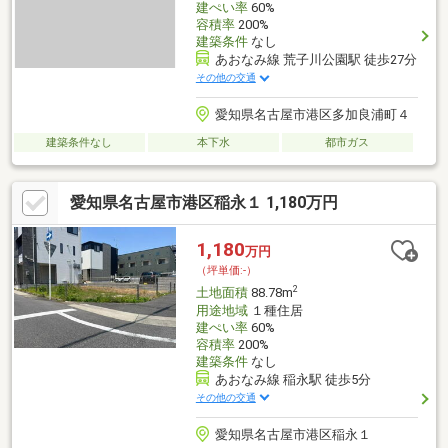
建ぺい率
60%
容積率
200%
建築条件
なし
あおなみ線 荒子川公園駅 徒歩27分
その他の交通
愛知県名古屋市港区多加良浦町４
建築条件なし
本下水
都市ガス
愛知県名古屋市港区稲永１ 1,180万円
1,180
万円
（坪単価:-）
2
土地面積
88.78m
用途地域
１種住居
建ぺい率
60%
容積率
200%
建築条件
なし
あおなみ線 稲永駅 徒歩5分
その他の交通
愛知県名古屋市港区稲永１