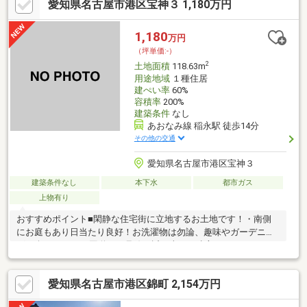
愛知県名古屋市港区宝神３ 1,180万円
1,180
万円
（坪単価:-）
2
土地面積
118.63m
用途地域
１種住居
建ぺい率
60%
容積率
200%
建築条件
なし
あおなみ線 稲永駅 徒歩14分
その他の交通
愛知県名古屋市港区宝神３
建築条件なし
本下水
都市ガス
上物有り
おすすめポイント■閑静な住宅街に立地するお土地です！・南側
にお庭もあり日当たり良好！お洗濯物は勿論、趣味やガーデニン
グも楽しめます♪■国道２３号線が近く車での遠方へのアクセスが
便利な立地です！■あおなみ線「稲永」駅まで徒歩約1４分！15分
圏内で駅につけるので通勤通学にも嬉しいですね！・スーパーま
愛知県名古屋市港区錦町 2,154万円
で徒歩約7分！急な買い出しの際にも大助かりです！・小学校徒歩
約9分で通学にも安心な距離です！・名古屋市交通局「宝神荘」停