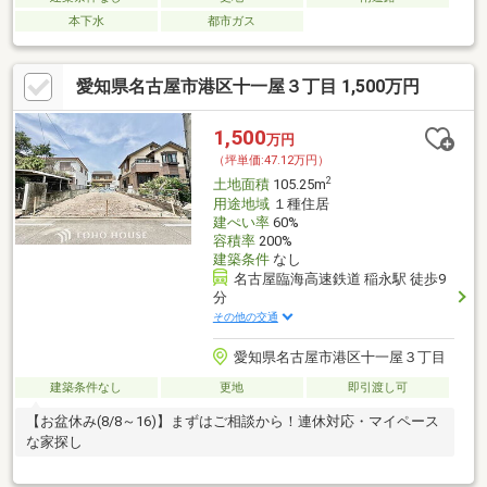
本下水
都市ガス
愛知県名古屋市港区十一屋３丁目 1,500万円
1,500
万円
（坪単価:47.12万円）
2
土地面積
105.25m
用途地域
１種住居
建ぺい率
60%
容積率
200%
建築条件
なし
名古屋臨海高速鉄道 稲永駅 徒歩9
分
その他の交通
愛知県名古屋市港区十一屋３丁目
建築条件なし
更地
即引渡し可
【お盆休み(8/8～16)】まずはご相談から！連休対応・マイペース
な家探し