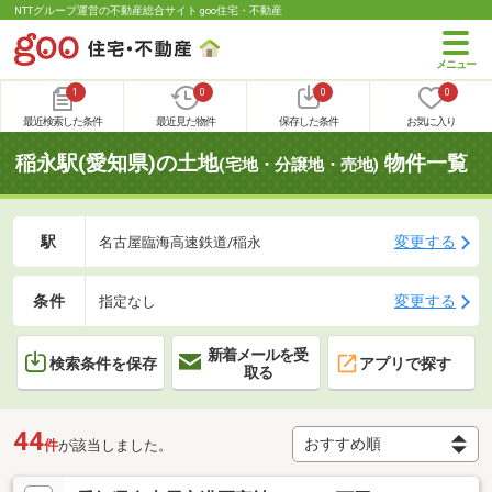
NTTグループ運営の不動産総合サイト goo住宅・不動産
1
0
0
0
最近検索した条件
最近見た物件
保存した条件
お気に入り
稲永駅(愛知県)の土地
物件一覧
(宅地・分譲地・売地)
駅
変更する
名古屋臨海高速鉄道/稲永
条件
変更する
指定なし
新着メールを受
検索条件を保存
アプリで探す
取る
44
件
が該当しました。