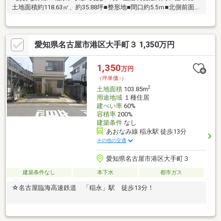
土地面積約118.63㎡、約35.88坪■整形地■間口約5.5ｍ■北側前面公
道幅員約6.5ｍ■解体更地渡し■建築条件なしのため、 お好きなハ
ウスメーカーで建築可能です！～周辺環境～◇港西小学校 徒歩
9分◇宝神中学校 徒歩10分◆V・drug宝神店 徒歩6分◆ナフコ
愛知県名古屋市港区大手町３ 1,350万円
不二屋宝神店 徒歩7分詳細についてはお気軽にお問合せください
ませ！
1,350
万円
（坪単価:-）
2
土地面積
103.85m
用途地域
１種住居
建ぺい率
60%
容積率
200%
建築条件
なし
あおなみ線 稲永駅 徒歩13分
その他の交通
愛知県名古屋市港区大手町３
建築条件なし
本下水
都市ガス
☆名古屋臨海高速鉄道 「稲永」駅 徒歩13分！