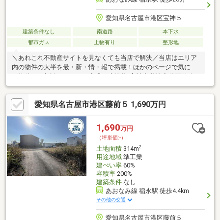
愛知県名古屋市港区宝神５
建築条件なし
南道路
本下水
都市ガス
上物有り
整形地
＼あれこれ不動産サイトを見なくても当店で解決／当店はエリア
内の物件の大半を最・新・情・報で掲載！ほかのページで気にな
る物件もご相談ください。◆港西小学校/宝神中学校◆前面道路：
約6.5ｍ車が余裕を持ってすれ違うことが出来る道幅◆南側道路は
陽当たり良好※写真をクリックすると、詳細をご覧いただけま
愛知県名古屋市港区藤前５ 1,690万円
す。＝＝＝＝＝＝＝＝＝＝＝＝＝＝＝＝＝＝＝＝＝＝＝＝＝土地
から建てるってどうしたらいいの？どんな費用がかかるの？の疑
問にすべて丁寧にお答えします。＝＝＝＝＝＝＝＝＝＝＝＝＝＝
1,690
万円
＝＝＝＝＝＝＝＝＝＝＝
（坪単価:-）
2
土地面積
314m
用途地域
準工業
建ぺい率
60%
容積率
200%
建築条件
なし
あおなみ線 稲永駅 徒歩4.4km
その他の交通
愛知県名古屋市港区藤前５