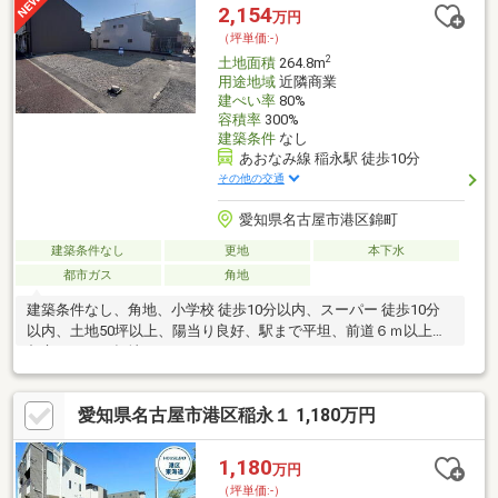
まで徒歩約４分！お車ご所有でないお客様にも嬉しいポイントで
2,154
万円
すね！・保育園徒歩約9分！子育て世代にも◎※確定測量前につき
（坪単価:-）
面積・辺長に増減がある場合がございます。
2
土地面積
264.8m
用途地域
近隣商業
建ぺい率
80%
容積率
300%
建築条件
なし
あおなみ線 稲永駅 徒歩10分
その他の交通
愛知県名古屋市港区錦町
建築条件なし
更地
本下水
都市ガス
角地
建築条件なし、角地、小学校 徒歩10分以内、スーパー 徒歩10分
以内、土地50坪以上、陽当り良好、駅まで平坦、前道６ｍ以上、
都市ガス、平坦地
愛知県名古屋市港区稲永１ 1,180万円
1,180
万円
（坪単価:-）