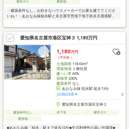
都市ガス
整形地
・建築条件なし。お好きなハウスメーカーでお家を建ててくださ
いね！・あおなみ線稲永駅と名古屋市営地下地下鉄名古屋港駅の2
路線利用可能・2面接接道の土地です。・更地です・生活に便利な
スーパー ドラッグストア ホームセンターが近隣にあります・
名古屋市立港南中学校502m・名古屋市立稲永小学校242m・隣接
愛知県名古屋市港区宝神３ 1,180万円
した土地も販売中です。本土地と併せると約80坪の大きな土地に
なります
1,180
万円
（坪単価:-）
2
土地面積
118.63m
用途地域
１種住居
建ぺい率
60%
容積率
200%
建築条件
なし
あおなみ線 稲永駅 徒歩13分
その他の交通
愛知県名古屋市港区宝神３
建築条件なし
本下水
都市ガス
整形地
■あおなみ線「稲永」駅まで徒歩13分■生活利便性の高い住環境■