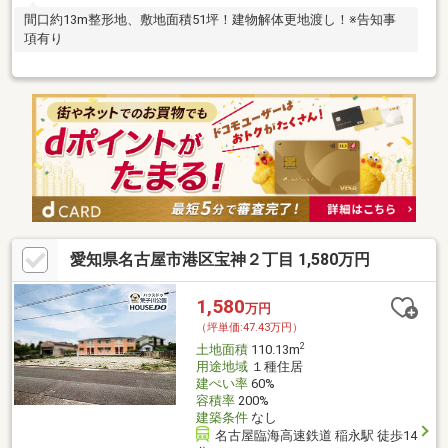
間口約13m整形地、敷地面積51坪！建物解体更地渡し！※告知事
項有り
愛知県名古屋市港区宝神２丁目 1,580万円
1,580
万円
（坪単価:47.43万円）
2
土地面積
110.13m
用途地域
１種住居
建ぺい率
60%
容積率
200%
建築条件
なし
名古屋臨海高速鉄道 稲永駅 徒歩14