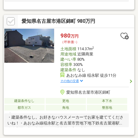
愛知県名古屋市港区錦町 980万円
980
万円
（坪単価:-）
2
土地面積
114.37m
用途地域
近隣商業
建ぺい率
80%
容積率
300%
建築条件
なし
あおなみ線 稲永駅 徒歩11分
その他の交通
愛知県名古屋市港区錦町
建築条件なし
更地
本下水
都市ガス
角地
整形地
・建築条件なし。お好きなハウスメーカーでお家を建ててくださ
いね！・あおなみ線稲永駅と名古屋市営地下地下鉄名古屋港駅の2
路線利用可能・角地です。隣接地に高い建物はありませんので日
当たり良好です。・更地です・生活に便利なスーパー ドラッグ