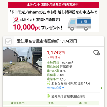
ストア ホームセンターが近隣にあります・名古屋市立港南中学
校502m・名古屋市立稲永小学校242m・隣接した土地も販売中で
す。本土地と併せると約80坪の大きな土地になります。
愛知県名古屋市港区錦町 1,174万円
1,174
万円
（坪単価:-）
2
土地面積
150.43m
用途地域
近隣商業
建ぺい率
80%
容積率
300%
建築条件
なし
あおなみ線 稲永駅 徒歩11分
その他の交通
愛知県名古屋市港区錦町
建築条件なし
更地
本下水