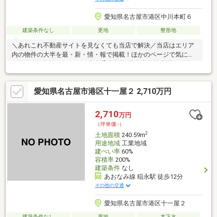
愛知県名古屋市港区中川本町６
建築条件なし
更地
整形地
＼あれこれ不動産サイトを見なくても当店で解決／当店はエリア
内の物件の大半を最・新・情・報で掲載！ほかのページで気にな
る物件もご相談ください。◆大手小学校/港南中学校◆間口：約
7.2ｍ◆お好きなハウスメーカーで建築できます♪※写真をクリック
すると、詳細をご覧いただけます。＝＝＝＝＝＝＝＝＝＝＝＝＝
愛知県名古屋市港区十一屋２ 2,710万円
＝＝＝＝＝＝＝＝＝＝＝＝土地から建てるってどうしたらいい
の？どんな費用がかかるの？の疑問にすべて丁寧にお答えしま
す。＝＝＝＝＝＝＝＝＝＝＝＝＝＝＝＝＝＝＝＝＝＝＝＝＝
2,710
万円
（坪単価:-）
2
土地面積
240.59m
用途地域
工業地域
建ぺい率
60%
容積率
200%
建築条件
なし
あおなみ線 稲永駅 徒歩12分
その他の交通
愛知県名古屋市港区十一屋２
建築条件なし
更地
本下水