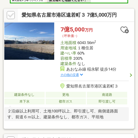
愛知県名古屋市港区遠若町３ 7億5,000万円
7億5,000
万円
（坪単価:-）
2
土地面積
6043.56m
用途地域
１種住居
建ぺい率
60%
容積率
200%
建築条件
なし
あおなみ線 稲永駅 徒歩14分
その他の交通
愛知県名古屋市港区遠若町３
建築条件なし
更地
南道路
本下水
都市ガス
即引渡し可
２沿線以上利用可、土地100坪以上、即引渡し可、南側道路面
す、前道６ｍ以上、建築条件なし、都市ガス、平坦地