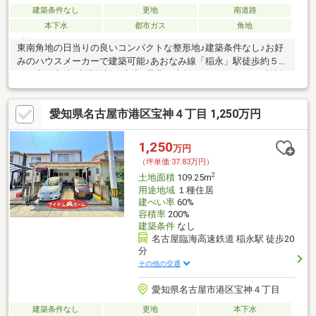
建築条件なし
更地
南道路
本下水
都市ガス
角地
東南角地の日当りの良いコンパクトな整形地♪建築条件なし♪お好
みのハウスメーカーで建築可能♪あおなみ線「稲永」駅徒歩約５分
の便利な立地♪商業施設も充実♪是非、素敵なマイホームにご検討
ください！
愛知県名古屋市港区宝神４丁目 1,250万円
1,250
万円
（坪単価:37.83万円）
2
土地面積
109.25m
用途地域
１種住居
建ぺい率
60%
容積率
200%
建築条件
なし
名古屋臨海高速鉄道 稲永駅 徒歩20
分
その他の交通
愛知県名古屋市港区宝神４丁目
建築条件なし
更地
本下水