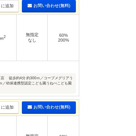
お問い合わせ(無料)
りに追加
無指定
60%
2
4m
なし
200%
店 徒歩約4分 約300ｍ／コープメグリアう
550ｍ／幼保連携型認定こども園うねべこども園
お問い合わせ(無料)
りに追加