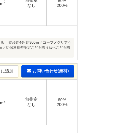
無指定
60%
2
5m
なし
200%
店 徒歩約4分 約300ｍ／コープメグリアう
550ｍ／幼保連携型認定こども園うねべこども園
お問い合わせ(無料)
りに追加
無指定
60%
2
4m
なし
200%