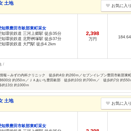
女 土地
お気に入
愛知県豊田市畝部東町采女
2,398
愛知環状鉄道 三河上郷駅 徒歩35分
184.6
愛知環状鉄道 北野桝塚駅 徒歩37分
万円
愛知環状鉄道 大門駅 徒歩4.2km
地
情報～みずの内科クリニック 徒歩約4分 約260ｍ／セブンイレブン豊田市畝部東町
600分 約350ｍ／ＪＡあいち豊田畝部 徒歩約10分 約700ｍ／ 徒歩約7分 約
約13分 約1000ｍ
女 土地
お気に入
愛知県豊田市畝部東町采女