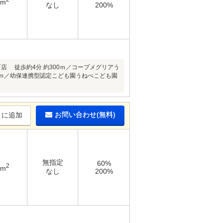
4m
なし
200%
店 徒歩約4分 約300ｍ／コープメグリアう
550ｍ／幼保連携型認定こども園うねべこども園
お問い合わせ(無料)
りに追加
無指定
60%
2
9m
なし
200%