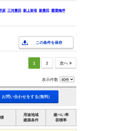
野原
三河豊田
新上挙母
新豊田
愛環梅坪
この条件を保存
1
2
次へ
表示件数
・お問い合わせをする(無料)
用途地域
建ぺい率
積
建築条件
容積率