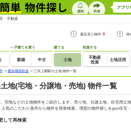
住宅・不動産
0
最近見た物件
保
一戸建てを買う
建てる
投資する
不動産
古
新築
中古
土地
土地活用
投資
市
>
愛知環状鉄道
>
三河上郷駅の土地 物件一覧
の土地(宅地・分譲地・売地) 物件一覧
地、宅地などの土地物件をご紹介します。売り地、分譲土地、住宅用土地
人気のこだわり条件から物件を簡単検索。理想の物件探しをgoo住宅
更して再検索