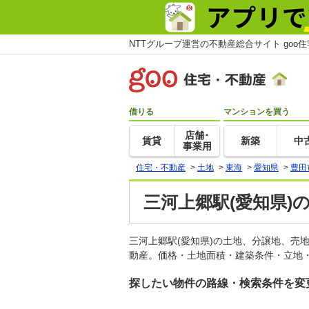
NTTグループ運営の不動産総合サイト goo
借りる
マンションを買う
店舗･
賃貸
新築
中
事業用
住宅・不動産
>
土地
>
東海
>
愛知県
>
豊田
三河上郷駅(愛知県)
三河上郷駅(愛知県)の土地、分譲地、売
動産。価格・土地面積・建築条件・立地・
探したい物件の路線・検索条件を変