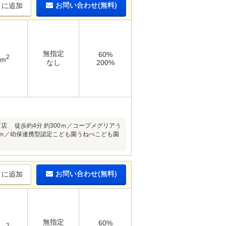
お問い合わせ(無料)
りに追加
無指定
60%
2
9m
なし
200%
店 徒歩約4分 約300ｍ／コープメグリアう
550ｍ／幼保連携型認定こども園うねべこども園
お問い合わせ(無料)
りに追加
無指定
60%
2