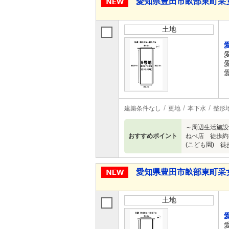
愛知県豊田市畝部東町采
土地
建築条件なし
更地
本下水
整形
～周辺生活施設
おすすめポイント
ねべ店 徒歩約8
(こども園) 徒歩
愛知県豊田市畝部東町采
土地