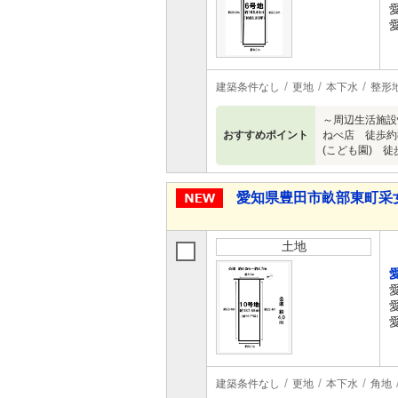
建築条件なし
更地
本下水
整形
～周辺生活施設
おすすめポイント
ねべ店 徒歩約8
(こども園) 徒歩
愛知県豊田市畝部東町采
土地
建築条件なし
更地
本下水
角地