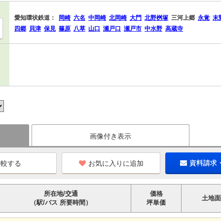
愛知環状鉄道：
岡崎
六名
中岡崎
北岡崎
大門
北野桝塚
三河上郷
永覚
末
四郷
貝津
保見
篠原
八草
山口
瀬戸口
瀬戸市
中水野
高蔵寺
画像付き表示
お気に入りに追加
資料請求
所在地/交通
価格
土地面
（駅/バス 所要時間）
坪単価