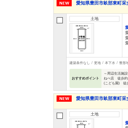
愛知県豊田市畝部東町采
土地
建築条件なし
更地
本下水
整形
～周辺生活施設
おすすめポイント
ねべ店 徒歩約8
(こども園) 徒歩
愛知県豊田市畝部東町采
土地