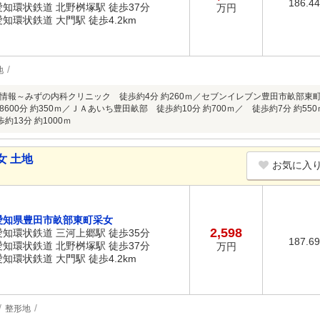
186.4
愛知環状鉄道 北野桝塚駅 徒歩37分
万円
愛知環状鉄道 大門駅 徒歩4.2km
地
情報～みずの内科クリニック 徒歩約4分 約260ｍ／セブンイレブン豊田市畝部東町
600分 約350ｍ／ＪＡあいち豊田畝部 徒歩約10分 約700ｍ／ 徒歩約7分 約
約13分 約1000ｍ
女 土地
お気に入
愛知県豊田市畝部東町采女
2,598
愛知環状鉄道 三河上郷駅 徒歩35分
187.6
愛知環状鉄道 北野桝塚駅 徒歩37分
万円
愛知環状鉄道 大門駅 徒歩4.2km
整形地