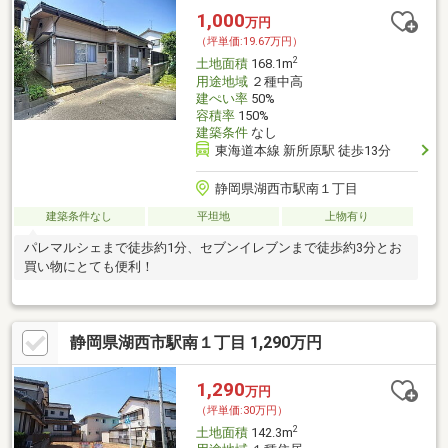
1,000
万円
（坪単価:19.67万円）
2
土地面積
168.1m
用途地域
２種中高
建ぺい率
50%
容積率
150%
建築条件
なし
東海道本線 新所原駅 徒歩13分
静岡県湖西市駅南１丁目
建築条件なし
平坦地
上物有り
パレマルシェまで徒歩約1分、セブンイレブンまで徒歩約3分とお
買い物にとても便利！
静岡県湖西市駅南１丁目 1,290万円
1,290
万円
（坪単価:30万円）
2
土地面積
142.3m