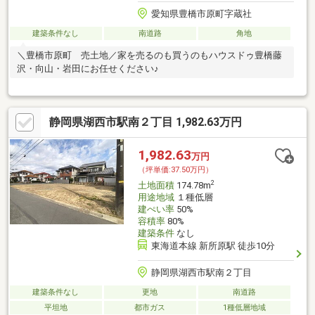
愛知県豊橋市原町字蔵社
建築条件なし
南道路
角地
＼豊橋市原町 売土地／家を売るのも買うのもハウスドゥ豊橋藤
沢・向山・岩田にお任せください♪
静岡県湖西市駅南２丁目 1,982.63万円
1,982.63
万円
（坪単価:37.50万円）
2
土地面積
174.78m
用途地域
１種低層
建ぺい率
50%
容積率
80%
建築条件
なし
東海道本線 新所原駅 徒歩10分
静岡県湖西市駅南２丁目
建築条件なし
更地
南道路
平坦地
都市ガス
1種低層地域