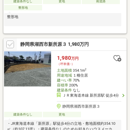
建築条件なし
更地
南道路
整形地
整形地
静岡県湖西市新所原３ 1,980万円
1,980
万円
（坪単価:-）
2
土地面積
354.1m
用途地域
１種住居
建ぺい率
70%
容積率
200%
建築条件
なし
ＪＲ東海道本線 新所原駅 徒歩4分
静岡県湖西市新所原３
建築条件なし
更地
・JR東海道本線「新所原」駅徒歩4分の立地・敷地面積約354.10
㎡（約107.11坪）・建築条件なしのためお好きなハウスメーカー