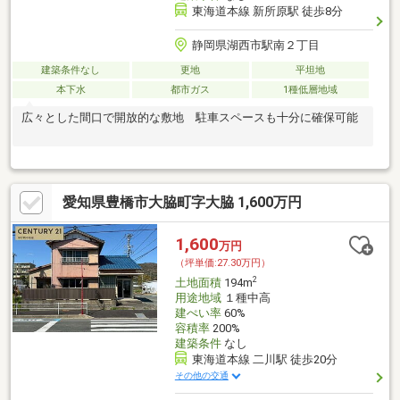
東海道本線 新所原駅 徒歩8分
静岡県湖西市駅南２丁目
建築条件なし
更地
平坦地
本下水
都市ガス
1種低層地域
広々とした間口で開放的な敷地 駐車スペースも十分に確保可能
愛知県豊橋市大脇町字大脇 1,600万円
1,600
万円
（坪単価:27.30万円）
2
土地面積
194m
用途地域
１種中高
建ぺい率
60%
容積率
200%
建築条件
なし
東海道本線 二川駅 徒歩20分
その他の交通