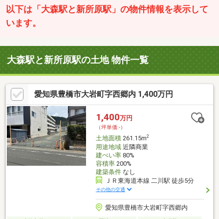
以下は「大森駅と新所原駅」の物件情報を表示して
います。
大森駅と新所原駅の土地 物件一覧
愛知県豊橋市大岩町字西郷内 1,400万円
1,400
万円
（坪単価:-）
2
土地面積
261.15m
用途地域
近隣商業
建ぺい率
80%
容積率
200%
建築条件
なし
ＪＲ東海道本線 二川駅 徒歩5分
その他の交通
愛知県豊橋市大岩町字西郷内