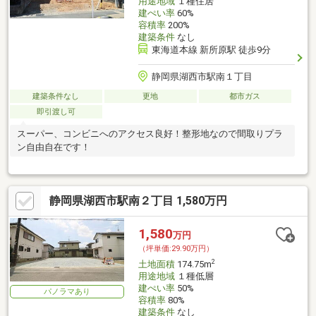
用途地域
１種住居
建ぺい率
60%
容積率
200%
建築条件
なし
東海道本線 新所原駅 徒歩9分
静岡県湖西市駅南１丁目
建築条件なし
更地
都市ガス
即引渡し可
スーパー、コンビニへのアクセス良好！整形地なので間取りプラ
ン自由自在です！
静岡県湖西市駅南２丁目 1,580万円
1,580
万円
（坪単価:29.90万円）
2
土地面積
174.75m
用途地域
１種低層
建ぺい率
50%
パノラマあり
容積率
80%
建築条件
なし