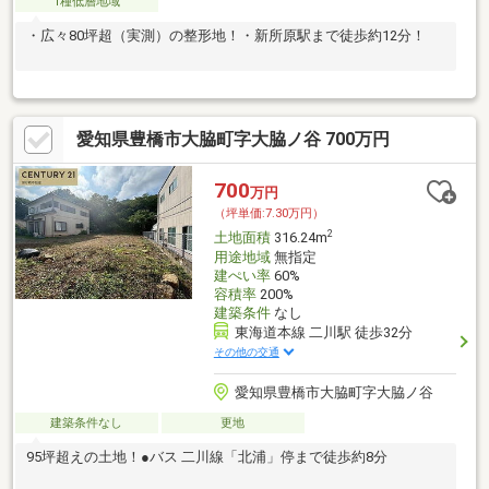
1種低層地域
・広々80坪超（実測）の整形地！・新所原駅まで徒歩約12分！
愛知県豊橋市大脇町字大脇ノ谷 700万円
700
万円
（坪単価:7.30万円）
2
土地面積
316.24m
用途地域
無指定
建ぺい率
60%
容積率
200%
建築条件
なし
東海道本線 二川駅 徒歩32分
その他の交通
愛知県豊橋市大脇町字大脇ノ谷
建築条件なし
更地
95坪超えの土地！●バス 二川線「北浦」停まで徒歩約8分