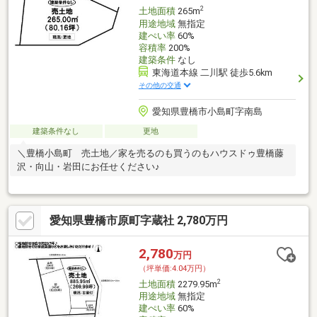
2
土地面積
265m
用途地域
無指定
建ぺい率
60%
容積率
200%
建築条件
なし
東海道本線 二川駅 徒歩5.6km
その他の交通
愛知県豊橋市小島町字南島
建築条件なし
更地
＼豊橋小島町 売土地／家を売るのも買うのもハウスドゥ豊橋藤
沢・向山・岩田にお任せください♪
愛知県豊橋市原町字蔵社 2,780万円
2,780
万円
（坪単価:4.04万円）
2
土地面積
2279.95m
用途地域
無指定
建ぺい率
60%