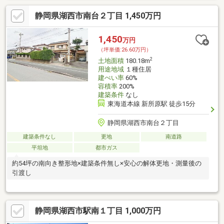
静岡県湖西市南台２丁目 1,450万円
1,450
万円
（坪単価:26.60万円）
2
土地面積
180.18m
用途地域
１種住居
建ぺい率
60%
容積率
200%
建築条件
なし
東海道本線 新所原駅 徒歩15分
静岡県湖西市南台２丁目
建築条件なし
更地
南道路
平坦地
都市ガス
約54坪の南向き整形地×建築条件無し×安心の解体更地・測量後の
引渡し
静岡県湖西市駅南１丁目 1,000万円