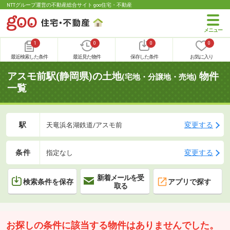
NTTグループ運営の不動産総合サイト goo住宅・不動産
1
0
0
0
最近検索した条件
最近見た物件
保存した条件
お気に入り
アスモ前駅(静岡県)の土地
物件
(宅地・分譲地・売地)
一覧
駅
変更する
天竜浜名湖鉄道/アスモ前
条件
変更する
指定なし
新着メールを受
検索条件を保存
アプリで探す
取る
お探しの条件に該当する物件はありませんでした。