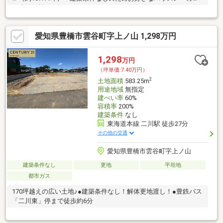
で建築可能
愛知県豊橋市雲谷町字上ノ山 1,298万円
1,298
万円
（坪単価:7.40万円）
2
土地面積
583.25m
用途地域
無指定
建ぺい率
60%
容積率
200%
建築条件
なし
東海道本線 二川駅 徒歩27分
その他の交通
愛知県豊橋市雲谷町字上ノ山
建築条件なし
更地
平坦地
都市ガス
170坪越えの広い土地♪●建築条件なし！解体更地渡し！●豊鉄バス
「二川東」停まで徒歩約6分