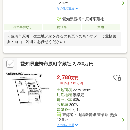
12.8km
その他の交通
愛知県豊橋市原町字蔵社
建築条件なし
南道路
角地
＼豊橋市原町 売土地／家を売るのも買うのもハウスドゥ豊橋藤
沢・向山・岩田にお任せください♪
愛知県豊橋市原町字蔵社 2,780万円
2,780
万円
（坪単価:4.04万円）
2
土地面積
2279.95m
用途地域
無指定
建ぺい率
60%
容積率
200%
建築条件
なし
東海道・山陽新幹線 豊橋駅 徒歩
12.8km
その他の交通