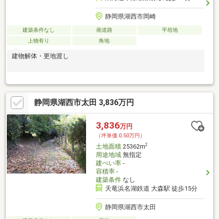
静岡県湖西市岡崎
建築条件なし
南道路
平坦地
上物有り
角地
建物解体・更地渡し
静岡県湖西市太田 3,836万円
3,836
万円
（坪単価:0.50万円）
2
土地面積
25362m
用途地域
無指定
建ぺい率
-
容積率
-
建築条件
なし
天竜浜名湖鉄道 大森駅 徒歩15分
静岡県湖西市太田