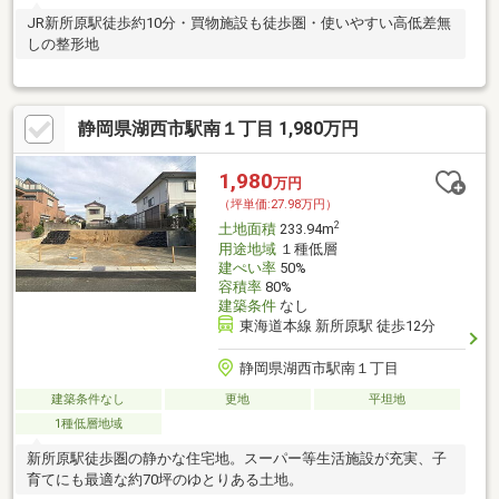
JR新所原駅徒歩約10分・買物施設も徒歩圏・使いやすい高低差無
しの整形地
静岡県湖西市駅南１丁目 1,980万円
1,980
万円
（坪単価:27.98万円）
2
土地面積
233.94m
用途地域
１種低層
建ぺい率
50%
容積率
80%
建築条件
なし
東海道本線 新所原駅 徒歩12分
静岡県湖西市駅南１丁目
建築条件なし
更地
平坦地
1種低層地域
新所原駅徒歩圏の静かな住宅地。スーパー等生活施設が充実、子
育てにも最適な約70坪のゆとりある土地。