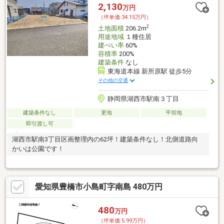
2,130
万円
（坪単価:34.15万円）
2
土地面積
206.2m
用途地域
１種住居
建ぺい率
60%
容積率
200%
建築条件
なし
東海道本線 新所原駅 徒歩5分
その他の交通
静岡県湖西市駅南３丁目
建築条件なし
更地
平坦地
即引渡し可
湖西市駅南3丁目区画整理内の62坪！建築条件なし！北側道路向
かいは公園です！
愛知県豊橋市小島町字南島 480万円
480
万円
（坪単価:5.99万円）