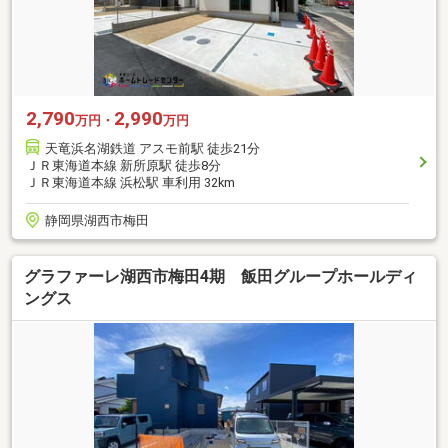
2,790
2,990
万円・
万円
天竜浜名湖鉄道 アスモ前駅 徒歩21分
ＪＲ東海道本線 新所原駅 徒歩8分
ＪＲ東海道本線 浜松駅 車利用 32km
静岡県湖西市梅田
グラファーレ湖西市梅田4期 飯田グループホールディ
ングス