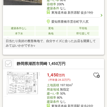
建ぺい率
60%
容積率
200%
建築条件
なし
東海道本線 新所原駅 徒歩19分
愛知県豊橋市雲谷町字八尻
建築条件なし
更地
平坦地
本下水
角地
即引渡し可
日当たり良好の整形角地で、自分サイズに合ったお店を開業して
みてはいかがですか♪
静岡県湖西市岡崎 1,450万円
1,450
万円
（坪単価:24.22万円）
2
土地面積
197.92m
用途地域
無指定
建ぺい率
50%
容積率
80%
建築条件
なし
東海道本線 新所原駅 徒歩25分