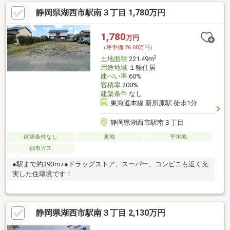
静岡県湖西市駅南３丁目 1,780万円
1,780
万円
（坪単価:26.60万円）
2
土地面積
221.49m
用途地域
１種住居
建ぺい率
60%
容積率
200%
建築条件
なし
東海道本線 新所原駅 徒歩1分
静岡県湖西市駅南３丁目
建築条件なし
更地
平坦地
都市ガス
●駅まで約390ｍ♪●ドラッグストア、スーパー、コンビニも近く充
実した住環境です！
静岡県湖西市駅南３丁目 2,130万円