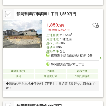
静岡県湖西市駅南１丁目 1,850万円
1,850
万円
（坪単価:27.99万円）
2
土地面積
218.51m
用途地域
１種低層
建ぺい率
60%
容積率
80%
建築条件
なし
東海道本線 新所原駅 徒歩12分
静岡県湖西市駅南１丁目
建築条件なし
平坦地
都市ガス
角地
即引渡し可
1種低層地域
◆遠鉄の売主土地◆手数料【不要】！周辺環境良好な北西角地で
す！