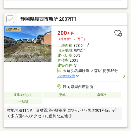
静岡県湖西市新所 200万円
200
万円
（坪単価:1.70万円）
2
土地面積
378.64m
用途地域
無指定
建ぺい率
60%
容積率
200%
建築条件
なし
天竜浜名湖鉄道 大森駅 徒歩36分
その他の交通
静岡県湖西市新所
建築条件なし
更地
南道路
平坦地
敷地面積114坪！資材置場や駐車場にぴったり♪国道301号線が近
く多方面へのアクセスに便利な立地◎