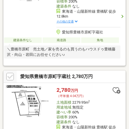
容積率
200%
建築条件
なし
東海道・山陽新幹線 豊橋駅 徒歩
12.8km
その他の交通
愛知県豊橋市原町字蔵社
建築条件なし
南道路
角地
＼豊橋市原町 売土地／家を売るのも買うのもハウスドゥ豊橋藤
沢・向山・岩田にお任せください♪
愛知県豊橋市原町字蔵社 2,780万円
2,780
万円
（坪単価:4.04万円）
2
土地面積
2279.95m
用途地域
無指定
建ぺい率
60%
容積率
200%
建築条件
なし
東海道・山陽新幹線 豊橋駅 徒歩