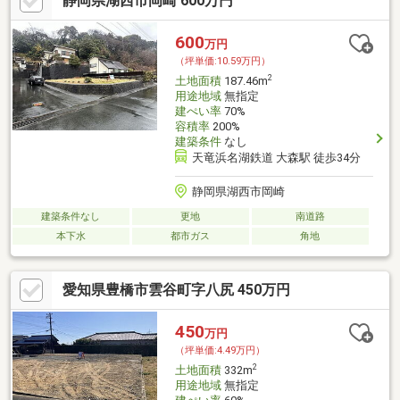
静岡県湖西市岡崎 600万円
600
万円
（坪単価:10.59万円）
2
土地面積
187.46m
用途地域
無指定
建ぺい率
70%
容積率
200%
建築条件
なし
天竜浜名湖鉄道 大森駅 徒歩34分
静岡県湖西市岡崎
建築条件なし
更地
南道路
本下水
都市ガス
角地
愛知県豊橋市雲谷町字八尻 450万円
450
万円
（坪単価:4.49万円）
2
土地面積
332m
用途地域
無指定