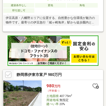
建築条件なし
更地
角地
即引渡し可
伊豆高原・八幡野エリアに位置する、自然豊かな住環境が魅力の
物件です。最寄りの伊豆急行「城ヶ崎海岸」駅から徒歩圏内とア
クセスも良好で、定住はもちろん別荘利用にも適しています。周
囲は緑に囲まれ、四季折々の自然を感じながらゆったりとした時
間を過ごせます。木の温もりを感じる外観・内装はリゾート感を
演出し、非日常を楽しめる空間です。静かな環境で心安らぐ暮ら
しを叶えたい方におすすめの一邸です。
静岡県伊東市富戸 980万円
980
万円
（坪単価:-）
2
土地面積
407.75m
用途地域
無指定
建ぺい率
20%