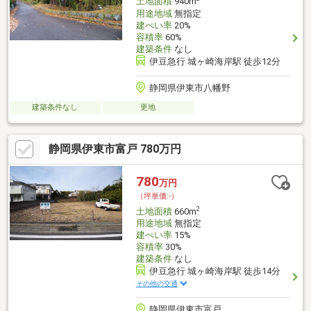
土地面積
940m
用途地域
無指定
建ぺい率
20%
容積率
60%
建築条件
なし
伊豆急行 城ヶ崎海岸駅 徒歩12分
静岡県伊東市八幡野
建築条件なし
更地
静岡県伊東市富戸 780万円
780
万円
（坪単価:-）
2
土地面積
660m
用途地域
無指定
建ぺい率
15%
容積率
30%
建築条件
なし
伊豆急行 城ヶ崎海岸駅 徒歩14分
その他の交通
静岡県伊東市富戸