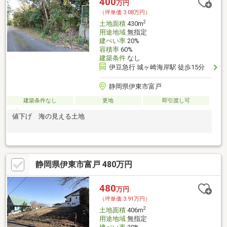
400
万円
（坪単価:3.08万円）
2
土地面積
430m
用途地域
無指定
建ぺい率
20%
容積率
60%
建築条件
なし
伊豆急行 城ヶ崎海岸駅 徒歩15分
静岡県伊東市富戸
建築条件なし
更地
即引渡し可
値下げ 海の見える土地
静岡県伊東市富戸 480万円
480
万円
（坪単価:3.91万円）
2
土地面積
406m
用途地域
無指定