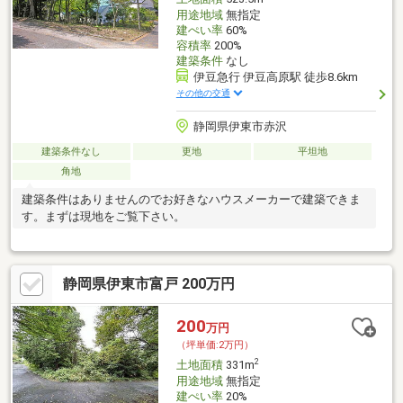
用途地域
無指定
建ぺい率
60%
容積率
200%
建築条件
なし
伊豆急行 伊豆高原駅 徒歩8.6km
その他の交通
静岡県伊東市赤沢
建築条件なし
更地
平坦地
角地
建築条件はありませんのでお好きなハウスメーカーで建築できま
す。まずは現地をご覧下さい。
静岡県伊東市富戸 200万円
200
万円
（坪単価:2万円）
2
土地面積
331m
用途地域
無指定
建ぺい率
20%