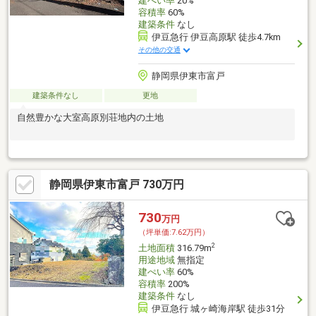
建ぺい率
20%
容積率
60%
建築条件
なし
伊豆急行 伊豆高原駅 徒歩4.7km
その他の交通
静岡県伊東市富戸
建築条件なし
更地
自然豊かな大室高原別荘地内の土地
静岡県伊東市富戸 730万円
730
万円
（坪単価:7.62万円）
2
土地面積
316.79m
用途地域
無指定
建ぺい率
60%
容積率
200%
建築条件
なし
伊豆急行 城ヶ崎海岸駅 徒歩31分