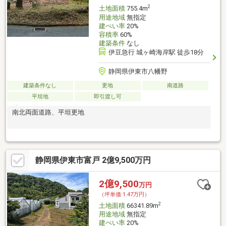
2
土地面積
755.4m
用途地域
無指定
建ぺい率
20%
容積率
60%
建築条件
なし
伊豆急行 城ヶ崎海岸駅 徒歩18分
静岡県伊東市八幡野
建築条件なし
更地
南道路
平坦地
即引渡し可
南北両面道路、平坦更地
静岡県伊東市富戸 2億9,500万円
2億9,500
万円
（坪単価:1.47万円）
2
土地面積
66341.89m
用途地域
無指定
建ぺい率
20%