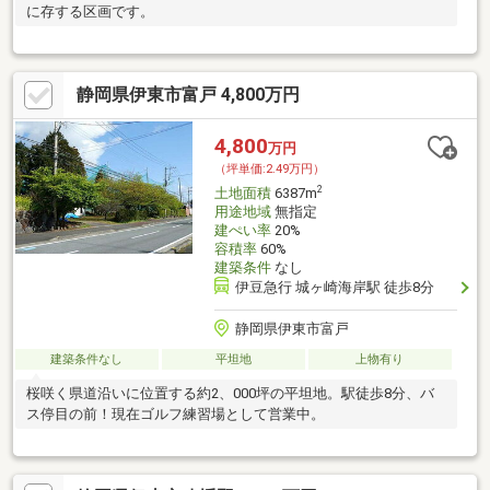
に存する区画です。
静岡県伊東市富戸 4,800万円
4,800
万円
（坪単価:2.49万円）
2
土地面積
6387m
用途地域
無指定
建ぺい率
20%
容積率
60%
建築条件
なし
伊豆急行 城ヶ崎海岸駅 徒歩8分
静岡県伊東市富戸
建築条件なし
平坦地
上物有り
桜咲く県道沿いに位置する約2、000坪の平坦地。駅徒歩8分、バ
ス停目の前！現在ゴルフ練習場として営業中。