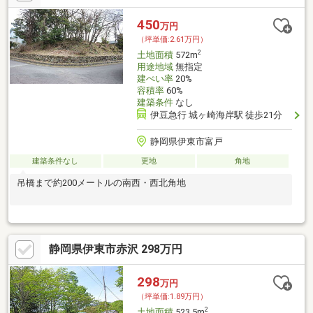
450
万円
（坪単価:2.61万円）
2
土地面積
572m
用途地域
無指定
建ぺい率
20%
容積率
60%
建築条件
なし
伊豆急行 城ヶ崎海岸駅 徒歩21分
静岡県伊東市富戸
建築条件なし
更地
角地
吊橋まで約200メートルの南西・西北角地
静岡県伊東市赤沢 298万円
298
万円
（坪単価:1.89万円）
2
土地面積
523.5m