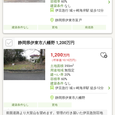
容積率
60%
建築条件
なし
伊豆急行 城ヶ崎海岸駅 徒歩12分
静岡県伊東市富戸
建築条件なし
更地
南道路
静岡県伊東市八幡野 1,200万円
1,200
万円
（坪単価:10.10万円）
2
土地面積
393m
用途地域
無指定
建ぺい率
20%
容積率
60%
建築条件
なし
伊豆急行 城ヶ崎海岸駅 徒歩12分
静岡県伊東市八幡野
建築条件なし
更地
前面道路より大室山を望めます。管理の行き届いた伊豆急別荘地