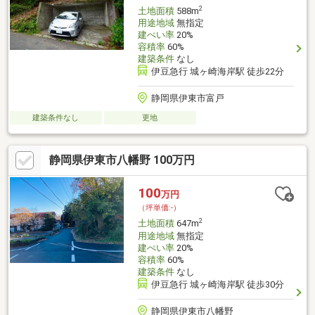
2
土地面積
588m
用途地域
無指定
建ぺい率
20%
容積率
60%
建築条件
なし
伊豆急行 城ヶ崎海岸駅 徒歩22分
静岡県伊東市富戸
建築条件なし
更地
静岡県伊東市八幡野 100万円
100
万円
（坪単価:-）
2
土地面積
647m
用途地域
無指定
建ぺい率
20%
容積率
60%
建築条件
なし
伊豆急行 城ヶ崎海岸駅 徒歩30分
静岡県伊東市八幡野