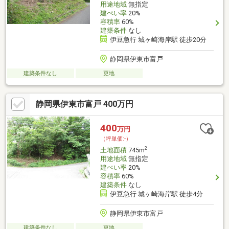
用途地域
無指定
建ぺい率
20%
容積率
60%
建築条件
なし
伊豆急行 城ヶ崎海岸駅 徒歩20分
静岡県伊東市富戸
建築条件なし
更地
静岡県伊東市富戸 400万円
400
万円
（坪単価:-）
2
土地面積
745m
用途地域
無指定
建ぺい率
20%
容積率
60%
建築条件
なし
伊豆急行 城ヶ崎海岸駅 徒歩4分
静岡県伊東市富戸
建築条件なし
更地