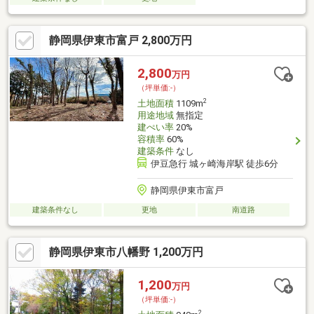
静岡県伊東市富戸 2,800万円
2,800
万円
（坪単価:-）
2
土地面積
1109m
用途地域
無指定
建ぺい率
20%
容積率
60%
建築条件
なし
伊豆急行 城ヶ崎海岸駅 徒歩6分
静岡県伊東市富戸
建築条件なし
更地
南道路
静岡県伊東市八幡野 1,200万円
1,200
万円
（坪単価:-）
2