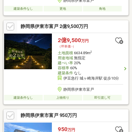
静岡県伊東市富戸
建築条件なし
更地
角地
静岡県伊東市富戸 2億9,500万円
2億9,500
万円
（坪単価:-）
2
土地面積
6634.89m
用途地域
無指定
建ぺい率
20%
容積率
60%
建築条件
なし
伊豆急行 城ヶ崎海岸駅 徒歩10分
静岡県伊東市富戸
建築条件なし
上物有り
即引渡し可
静岡県伊東市富戸 950万円
950
万円