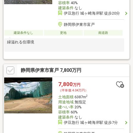
容積率
40%
建築条件
なし
伊豆急行 城ヶ崎海岸駅 徒歩20分
静岡県伊東市富戸
建築条件なし
更地
南道路
緑溢れる住環境
静岡県伊東市富戸 7,800万円
7,800
万円
（坪単価:4.04万円）
2
土地面積
6387m
用途地域
無指定
建ぺい率
20%
容積率
60%
建築条件
なし
伊豆急行 城ヶ崎海岸駅 徒歩7分