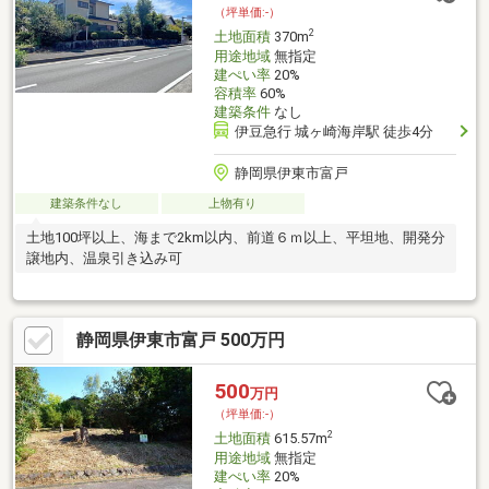
（坪単価:-）
2
土地面積
370m
用途地域
無指定
建ぺい率
20%
容積率
60%
建築条件
なし
伊豆急行 城ヶ崎海岸駅 徒歩4分
静岡県伊東市富戸
建築条件なし
上物有り
土地100坪以上、海まで2km以内、前道６ｍ以上、平坦地、開発分
譲地内、温泉引き込み可
静岡県伊東市富戸 500万円
500
万円
（坪単価:-）
2
土地面積
615.57m
用途地域
無指定
建ぺい率
20%