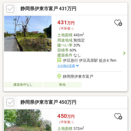
静岡県伊東市富戸 431万円
431
万円
（坪単価:-）
2
土地面積
442m
用途地域
無指定
建ぺい率
20%
容積率
60%
建築条件
なし
伊豆急行 伊豆高原駅 徒歩4.7km
その他の交通
静岡県伊東市富戸
建築条件なし
角地
静岡県伊東市富戸 450万円
450
万円
（坪単価:-）
2
土地面積
572m