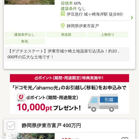
容積率
60%
建築条件
なし
伊豆急行 城ヶ崎海岸駅 徒歩8分
静岡県伊東市富戸
建築条件なし
南道路
上物有り
角地
【デグチエステート】伊東市城ケ崎土地温泉引込済み！約20，
000坪の広大な土地です！
静岡県伊東市富戸 400万円