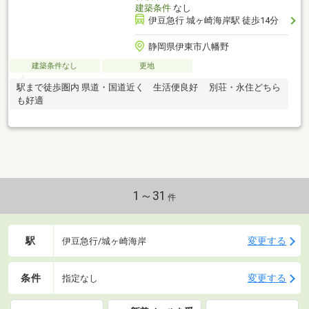
建築条件
なし
伊豆急行 城ヶ崎海岸駅 徒歩14分
静岡県伊東市八幡野
建築条件なし
更地
駅まで徒歩圏内 県道・国道近く 生活便良好 別荘・永住どちら
も好適
1～31
件
駅
変更する
伊豆急行/城ヶ崎海岸
条件
変更する
指定なし