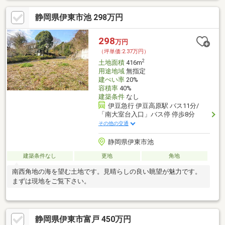
静岡県伊東市池 298万円
298
万円
（坪単価:2.37万円）
2
土地面積
416m
用途地域
無指定
建ぺい率
20%
容積率
40%
建築条件
なし
伊豆急行 伊豆高原駅 バス11分/
「南大室台入口」バス停 停歩8分
その他の交通
静岡県伊東市池
建築条件なし
更地
角地
南西角地の海を望む土地です。見晴らしの良い眺望が魅力です。
まずは現地をご覧下さい。
静岡県伊東市富戸 450万円