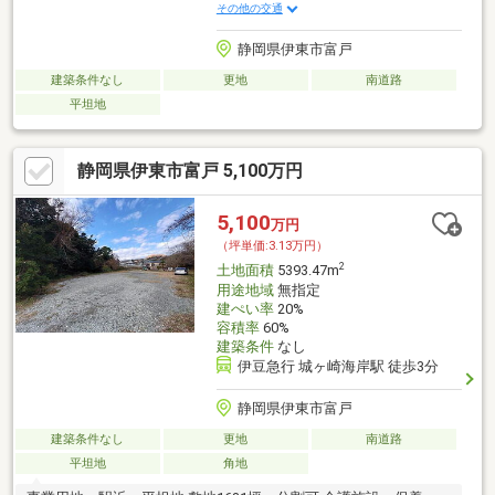
その他の交通
静岡県伊東市富戸
建築条件なし
更地
南道路
平坦地
静岡県伊東市富戸 5,100万円
5,100
万円
（坪単価:3.13万円）
2
土地面積
5393.47m
用途地域
無指定
建ぺい率
20%
容積率
60%
建築条件
なし
伊豆急行 城ヶ崎海岸駅 徒歩3分
静岡県伊東市富戸
建築条件なし
更地
南道路
平坦地
角地