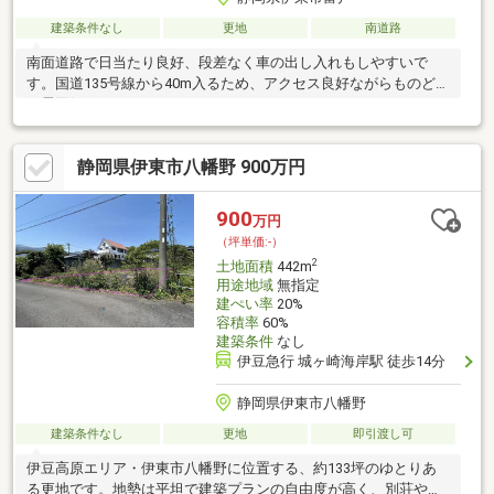
建築条件なし
更地
南道路
南面道路で日当たり良好、段差なく車の出し入れもしやすいで
す。国道135号線から40m入るため、アクセス良好ながらものどか
な雰囲気です。
静岡県伊東市八幡野 900万円
900
万円
（坪単価:-）
2
土地面積
442m
用途地域
無指定
建ぺい率
20%
容積率
60%
建築条件
なし
伊豆急行 城ヶ崎海岸駅 徒歩14分
静岡県伊東市八幡野
建築条件なし
更地
即引渡し可
伊豆高原エリア・伊東市八幡野に位置する、約133坪のゆとりあ
る更地です。地勢は平坦で建築プランの自由度が高く、別荘や移