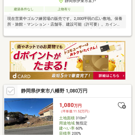
静岡県伊東市富戸
建築条件なし
上物有り
現在営業中ゴルフ練習場の販売です。2,000坪弱の広い敷地。保養
所・旅館・マンション・店舗等、建設可能（許可要）。カインズ
まで車で約４分。東急ストアまで車で約３分。富戸港まで車で約
３分。
静岡県伊東市八幡野 1,080万円
1,080
万円
（坪単価:11.52万円）
2
土地面積
310m
用途地域
無指定
建ぺい率
60%
容積率
200%