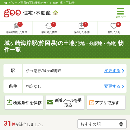
NTTグループ運営の不動産総合サイト goo住宅・不動産
1
0
0
0
最近検索した条件
最近見た物件
保存した条件
お気に入り
城ヶ崎海岸駅(静岡県)の土地
物
(宅地・分譲地・売地)
件一覧
駅
変更する
伊豆急行/城ヶ崎海岸
条件
変更する
指定なし
新着メールを受
検索条件を保存
アプリで探す
取る
31
件
が該当しました。