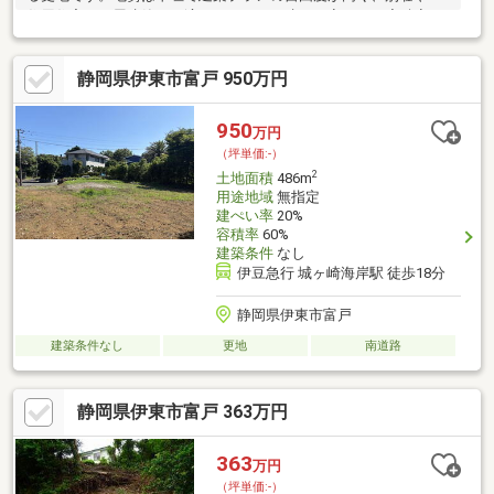
住用住宅、平屋建築にも適しています。建ぺい率20％・容積率
60％の低密度エリアのため、自然に囲まれた落ち着いた住環境が
魅力です。公営水道利用可能でインフラ面も安心。900万円とい
静岡県伊東市富戸 950万円
う価格帯も魅力で、初めてのリゾート用地やセカンドハウス用地
としてもご検討いただけます。
950
万円
（坪単価:-）
2
土地面積
486m
用途地域
無指定
建ぺい率
20%
容積率
60%
建築条件
なし
伊豆急行 城ヶ崎海岸駅 徒歩18分
静岡県伊東市富戸
建築条件なし
更地
南道路
静岡県伊東市富戸 363万円
363
万円
（坪単価:-）