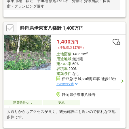
事業用地 駅近 平坦地 敷地1631坪 分割可 介護施設・保養
所・グランピング適す
静岡県伊東市八幡野 1,400万円
1,400
万円
（坪単価:3.12万円）
2
土地面積
1486.2m
用途地域
無指定
建ぺい率
60%
容積率
200%
建築条件
なし
伊豆急行 城ヶ崎海岸駅 徒歩18分
その他の交通
静岡県伊東市八幡野
建築条件なし
更地
大通りからもアクセスが良く、観光施設にも近いので便利な立地
条件です。