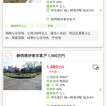
容積率
60%
建築条件
なし
伊豆急行 城ヶ崎海岸駅 徒歩3分
静岡県伊東市富戸
建築条件なし
更地
閑静な住宅地、土地100坪以上、陽当り良好、周辺交通量少な
め、家庭菜園、緑豊かな住宅地、平坦地
静岡県伊東市富戸 1,480万円
1,480
万円
（坪単価:-）
2
土地面積
506m
用途地域
無指定
建ぺい率
20%
容積率
60%
建築条件
なし
伊豆急行 城ヶ崎海岸駅 徒歩4分