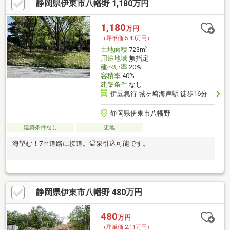
静岡県伊東市八幡野 1,180万円
1,180
万円
（坪単価:5.40万円）
2
土地面積
723m
用途地域
無指定
建ぺい率
20%
容積率
40%
建築条件
なし
伊豆急行 城ヶ崎海岸駅 徒歩16分
静岡県伊東市八幡野
建築条件なし
更地
海望む！7ｍ道路に接道。温泉引込可能です。
静岡県伊東市八幡野 480万円
480
万円
（坪単価:2.11万円）