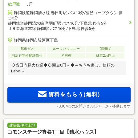
総戸数
3戸
静岡鉄道静岡清水線 春日町駅 バス13分/登呂コープタウン 停
歩5分
静岡鉄道静岡清水線 音羽町駅 バス16分/下島北 停歩5分
ＪＲ東海道本線 静岡駅 バス16分/下島北 停歩5分
静岡県静岡市駿河区下島
都市ガス
ルーフバルコニー
2階建て
設計住宅性能評価付
所有権
駐車2台以上
◇当日内見大歓迎◆◇頭金0円～◆～おうち選ぼ。信頼の
Labo.～
資料をもらう(無料)
※SUUMOのお問い合わせページへ移動します
建築条件付土地
コモンステージ沓谷1丁目【積水ハウス】