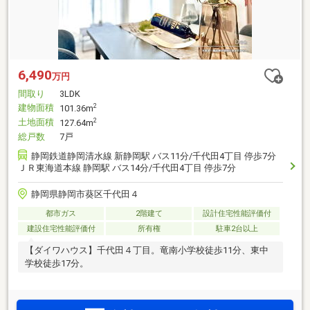
6,490
万円
間取り
3LDK
建物面積
2
101.36m
土地面積
2
127.64m
総戸数
7戸
静岡鉄道静岡清水線 新静岡駅 バス11分/千代田4丁目 停歩7分
ＪＲ東海道本線 静岡駅 バス14分/千代田4丁目 停歩7分
静岡県静岡市葵区千代田４
都市ガス
2階建て
設計住宅性能評価付
建設住宅性能評価付
所有権
駐車2台以上
【ダイワハウス】千代田４丁目。竜南小学校徒歩11分、東中
学校徒歩17分。