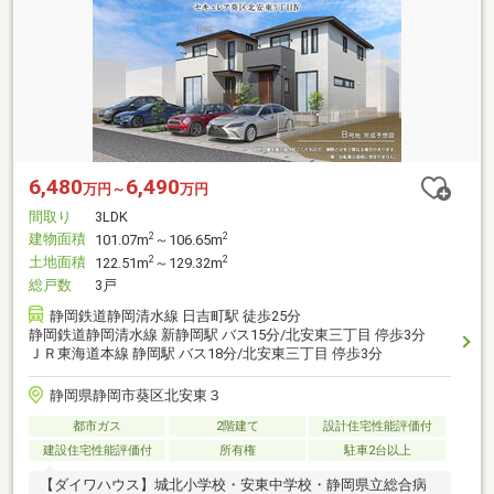
6,480
6,490
万円～
万円
間取り
3LDK
建物面積
2
2
101.07m
～106.65m
土地面積
2
2
122.51m
～129.32m
総戸数
3戸
静岡鉄道静岡清水線 日吉町駅 徒歩25分
静岡鉄道静岡清水線 新静岡駅 バス15分/北安東三丁目 停歩3分
ＪＲ東海道本線 静岡駅 バス18分/北安東三丁目 停歩3分
静岡県静岡市葵区北安東３
都市ガス
2階建て
設計住宅性能評価付
建設住宅性能評価付
所有権
駐車2台以上
【ダイワハウス】城北小学校・安東中学校・静岡県立総合病