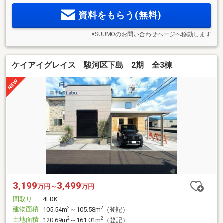
資料をもらう(無料)
※SUUMOのお問い合わせページへ移動します
ケイアイグレイス 駿河区下島 2期 全3棟
3,199
3,499
万円～
万円
間取り
4LDK
建物面積
2
2
105.54m
～105.58m
（登記）
土地面積
2
2
120.69m
～161.01m
（登記）