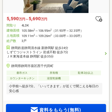
5,590
5,690
万円～
万円
間取り
4LDK
建物面積
2
2
105.58m
～106.95m
（31.93坪～32.35坪）
土地面積
2
2
109.11m
～109.26m
（33.00坪～33.05坪）
総戸数
3戸
静岡鉄道静岡清水線 新静岡駅 徒歩24分
しずてつジャストライン 岩成不動 徒歩7分
ＪＲ東海道本線 静岡駅 徒歩35分
静岡県静岡市葵区西千代田町
都市ガス
所有権
駐車2台以上
カウンターキッチン
浴室乾燥機
小学校へ徒歩7分。「いってきます」が近くで聞こえる毎日の
安心感
資料をもらう(無料)