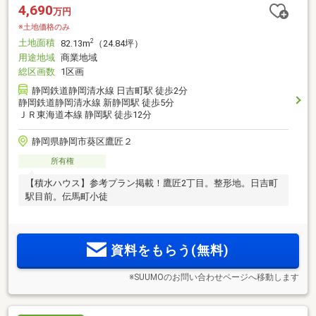
4,690
万円
※土地価格のみ
土地面積
2
82.13m
（24.84坪）
用途地域
商業地域
総区画数
1区画
静岡鉄道静岡清水線 日吉町駅 徒歩2分
静岡鉄道静岡清水線 新静岡駅 徒歩5分
ＪＲ東海道本線 静岡駅 徒歩12分
静岡県静岡市葵区鷹匠２
所有権
【積水ハウス】参考プラン掲載！鷹匠2丁目。整形地。日吉町
駅目前。伝馬町小徒
資料をもらう(無料)
※SUUMOのお問い合わせページへ移動します