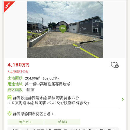
4,180
万円
※土地価格のみ
土地面積
2
204.99m
（62.00坪）
用途地域
第一種中高層住居専用地域
総区画数
1区画
静岡鉄道静岡清水線 新静岡駅 徒歩22分
ＪＲ東海道本線 静岡駅 バス15分/銭座町 停歩5分
静岡県静岡市葵区沓谷１
都市ガス
所有権