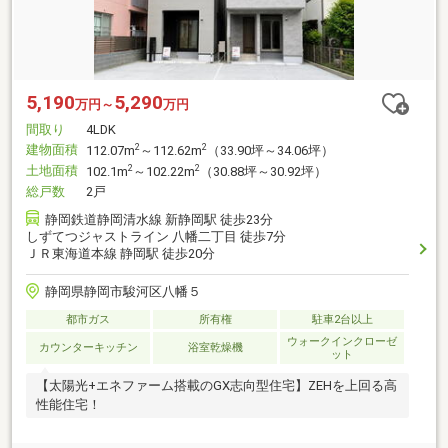
5,190
5,290
万円～
万円
間取り
4LDK
建物面積
2
2
112.07m
～112.62m
（33.90坪～34.06坪）
土地面積
2
2
102.1m
～102.22m
（30.88坪～30.92坪）
総戸数
2戸
静岡鉄道静岡清水線 新静岡駅 徒歩23分
しずてつジャストライン 八幡二丁目 徒歩7分
ＪＲ東海道本線 静岡駅 徒歩20分
静岡県静岡市駿河区八幡５
都市ガス
所有権
駐車2台以上
ウォークインクローゼ
カウンターキッチン
浴室乾燥機
ット
【太陽光+エネファーム搭載のGX志向型住宅】ZEHを上回る高
性能住宅！