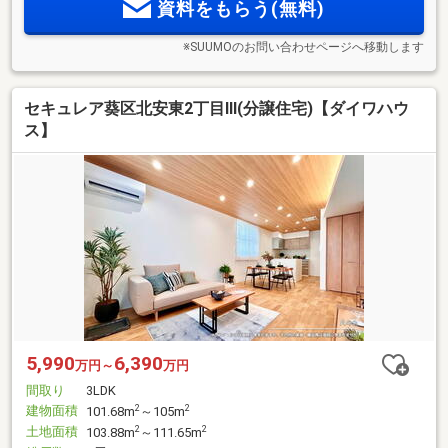
資料をもらう(無料)
※SUUMOのお問い合わせページへ移動します
セキュレア葵区北安東2丁目III(分譲住宅)【ダイワハウ
ス】
5,990
6,390
万円～
万円
間取り
3LDK
建物面積
2
2
101.68m
～105m
土地面積
2
2
103.88m
～111.65m