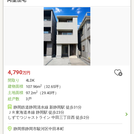
4,790
万円
間取り
4LDK
建物面積
2
107.96m
（32.65坪）
土地面積
2
97.2m
（29.40坪）
総戸数
3戸
静岡鉄道静岡清水線 新静岡駅 徒歩31分
ＪＲ東海道本線 静岡駅 徒歩23分
しずてつジャストライン 中田三丁目西 徒歩2分
静岡県静岡市駿河区中田本町