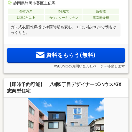
静岡県静岡市葵区上伝馬
都市ガス
2階建て
所有権
駐車2台以上
カウンターキッチン
浴室乾燥機
ガス式衣類乾燥機で梅雨時期も安心、１Fに2帖のF/Cで朝もゆ
っくりと。
資料をもらう(無料)
※SUUMOのお問い合わせページへ移動します
【即時予約可能】 八幡5丁目デザイナーズハウス/GX
志向型住宅