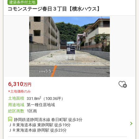
建築条件付土地
コモンステージ春日３丁目【積水ハウス】
6,310
万円
※土地価格のみ
土地面積
2
331.8m
（100.36坪）
用途地域
第一種住居地域
総区画数
1区画
静岡鉄道静岡清水線 春日町駅 徒歩3分
ＪＲ東海道本線 東静岡駅 徒歩19分
ＪＲ東海道本線 静岡駅 徒歩23分