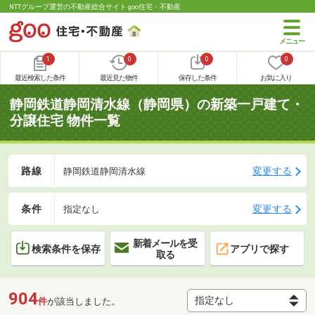
NTTグループ運営の不動産総合サイト goo住宅・不動産
1
0
0
0
最近検索した条件
最近見た物件
保存した条件
お気に入り
静岡鉄道静岡清水線（静岡県）の新築一戸建て・
分譲住宅 物件一覧
路線
変更する
静岡鉄道静岡清水線
条件
変更する
指定なし
新着メールを受
検索条件を保存
アプリで探す
取る
904
件
が該当しました。