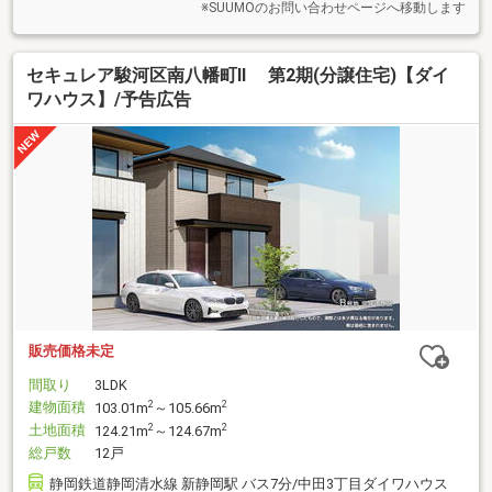
※SUUMOのお問い合わせページへ移動します
セキュレア駿河区南八幡町II 第2期(分譲住宅)【ダイ
ワハウス】/予告広告
販売価格未定
間取り
3LDK
建物面積
2
2
103.01m
～105.66m
土地面積
2
2
124.21m
～124.67m
総戸数
12戸
静岡鉄道静岡清水線 新静岡駅 バス7分/中田3丁目ダイワハウス