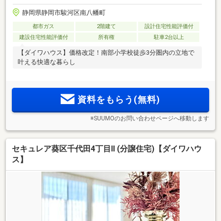
静岡県静岡市駿河区南八幡町
都市ガス
2階建て
設計住宅性能評価付
建設住宅性能評価付
所有権
駐車2台以上
【ダイワハウス】価格改定！南部小学校徒歩3分圏内の立地で
叶える快適な暮らし
資料をもらう(無料)
※SUUMOのお問い合わせページへ移動します
セキュレア葵区千代田4丁目II (分譲住宅)【ダイワハウ
ス】