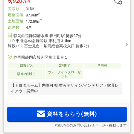
5,920
万円
間取り
3LDK
建物面積
2
87.98m
土地面積
2
172.89m
総戸数
4戸
静岡鉄道静岡清水線 春日町駅 徒歩37分
ＪＲ東海道本線 静岡駅 車利用 3.1km
静鉄バス 富士見台・駿河総合高校入口 徒歩2分
静岡県静岡市駿河区富士見台１
都市ガス
2階建て
所有権
ウォークインクローゼ
駐車2台以上
ット
【トヨタホーム】内覧可/街並みデザイン/インテリア・家具レ
イアウト展示中
資料をもらう(無料)
※SUUMOのお問い合わせページへ移動します