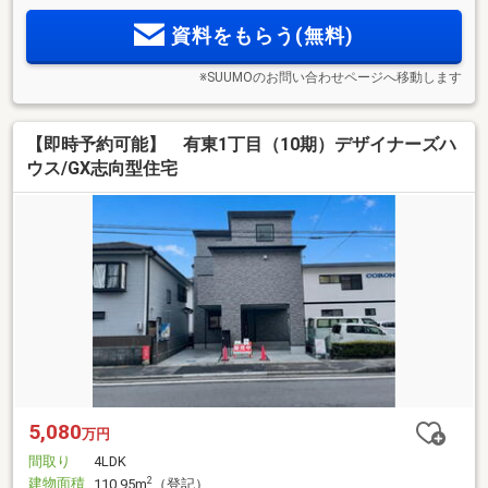
資料をもらう(無料)
※SUUMOのお問い合わせページへ移動します
【即時予約可能】 有東1丁目（10期）デザイナーズハ
ウス/GX志向型住宅
5,080
万円
間取り
4LDK
建物面積
2
110.95m
（登記）