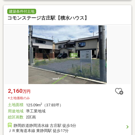
建築条件付土地
コモンステージ古庄駅【積水ハウス】
2,160
万円
※土地価格のみ
土地面積
2
125.09m
（37.83坪）
用途地域
準工業地域
総区画数
2区画
静岡鉄道静岡清水線 古庄駅 徒歩5分
ＪＲ東海道本線 東静岡駅 徒歩17分