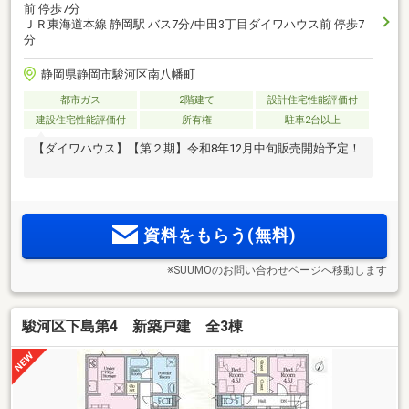
前 停歩7分
ＪＲ東海道本線 静岡駅 バス7分/中田3丁目ダイワハウス前 停歩7
分
静岡県静岡市駿河区南八幡町
都市ガス
2階建て
設計住宅性能評価付
建設住宅性能評価付
所有権
駐車2台以上
【ダイワハウス】【第２期】令和8年12月中旬販売開始予定！
資料をもらう(無料)
※SUUMOのお問い合わせページへ移動します
駿河区下島第4 新築戸建 全3棟