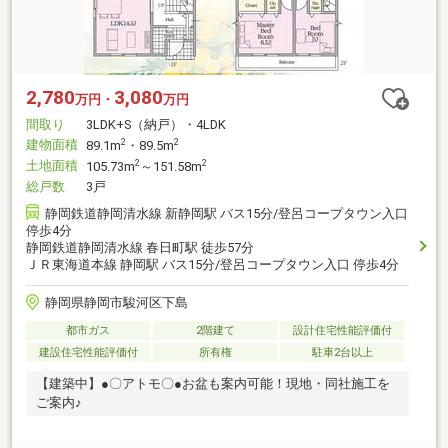
2,780
3,080
万円・
万円
間取り
3LDK+S（納戸）・4LDK
建物面積
2
2
89.1m
・89.5m
土地面積
2
2
105.73m
～151.58m
総戸数
3戸
静岡鉄道静岡清水線 新静岡駅 バス15分/登呂コープタウン入口
停歩4分
静岡鉄道静岡清水線 春日町駅 徒歩57分
ＪＲ東海道本線 静岡駅 バス15分/登呂コープタウン入口 停歩4分
静岡県静岡市駿河区下島
都市ガス
2階建て
設計住宅性能評価付
建設住宅性能評価付
所有権
駐車2台以上
【建築中】●〇アトモ〇●お盆も案内可能！現地・同社施工を
ご案内♪