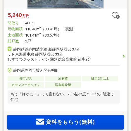
5,240
万円
間取り
4LDK
建物面積
2
110.46m
（33.41坪）（実測）
土地面積
2
101.41m
（30.67坪）
総戸数
2戸
静岡鉄道静岡清水線 新静岡駅 徒歩37分
ＪＲ東海道本線 静岡駅 徒歩33分
しずてつジャストライン 駿河総合高校前 徒歩2分
静岡県静岡市駿河区有明町
都市ガス
所有権
駐車2台以上
カウンターキッチン
浴室乾燥機
もう「静かに！」って言わない。21.5帖の広々LDKの3階建て
住宅
資料をもらう(無料)