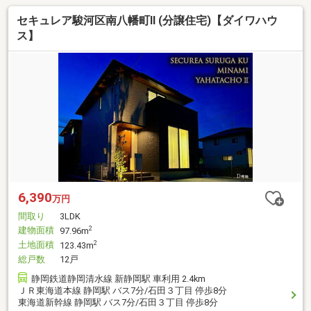
セキュレア駿河区南八幡町II (分譲住宅)【ダイワハウ
ス】
6,390
万円
間取り
3LDK
建物面積
2
97.96m
土地面積
2
123.43m
総戸数
12戸
静岡鉄道静岡清水線 新静岡駅 車利用 2.4km
ＪＲ東海道本線 静岡駅 バス7分/石田３丁目 停歩8分
東海道新幹線 静岡駅 バス7分/石田３丁目 停歩8分