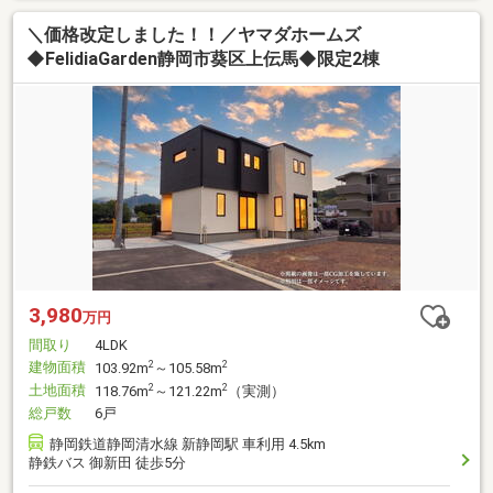
＼価格改定しました！！／ヤマダホームズ
◆FelidiaGarden静岡市葵区上伝馬◆限定2棟
3,980
万円
間取り
4LDK
建物面積
2
2
103.92m
～105.58m
土地面積
2
2
118.76m
～121.22m
（実測）
総戸数
6戸
静岡鉄道静岡清水線 新静岡駅 車利用 4.5km
静鉄バス 御新田 徒歩5分