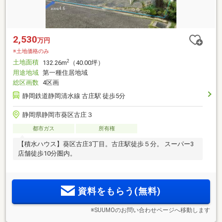
2,530
万円
※土地価格のみ
土地面積
2
132.26m
（40.00坪）
用途地域
第一種住居地域
総区画数
4区画
静岡鉄道静岡清水線 古庄駅 徒歩5分
静岡県静岡市葵区古庄３
都市ガス
所有権
【積水ハウス】葵区古庄3丁目。古庄駅徒歩５分。 スーパー3
店舗徒歩10分圏内。
資料をもらう(無料)
※SUUMOのお問い合わせページへ移動します