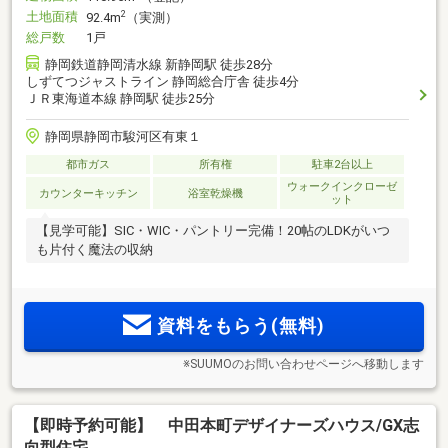
土地面積
2
92.4m
（実測）
総戸数
1戸
静岡鉄道静岡清水線 新静岡駅 徒歩28分
しずてつジャストライン 静岡総合庁舎 徒歩4分
ＪＲ東海道本線 静岡駅 徒歩25分
静岡県静岡市駿河区有東１
都市ガス
所有権
駐車2台以上
ウォークインクローゼ
カウンターキッチン
浴室乾燥機
ット
【見学可能】SIC・WIC・パントリー完備！20帖のLDKがいつ
も片付く魔法の収納
資料をもらう(無料)
※SUUMOのお問い合わせページへ移動します
【即時予約可能】 中田本町デザイナーズハウス/GX志
向型住宅