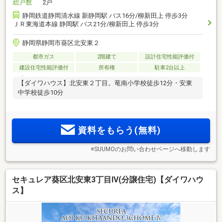
総戸数
2戸
静岡鉄道静岡清水線 新静岡駅 バス16分/柳新田上 停歩3分
ＪＲ東海道本線 静岡駅 バス21分/柳新田上 停歩3分
静岡県静岡市葵区北安東２
都市ガス
2階建て
設計住宅性能評価付
建設住宅性能評価付
所有権
駐車2台以上
【ダイワハウス】北安東２丁目。竜南小学校徒歩12分・安東
中学校徒歩10分
資料をもらう(無料)
※SUUMOのお問い合わせページへ移動します
セキュレア葵区北安東3丁目IV(分譲住宅)【ダイワハウ
ス】