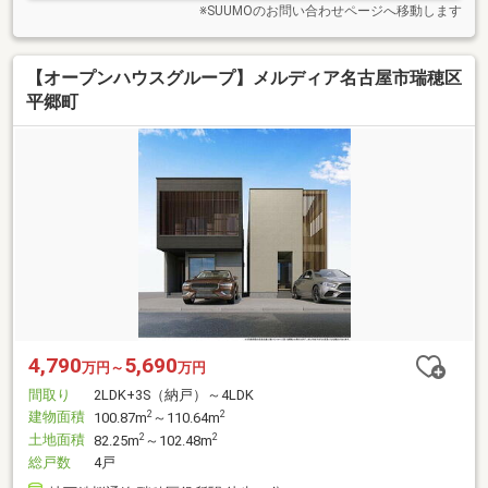
※SUUMOのお問い合わせページへ移動します
【オープンハウスグループ】メルディア名古屋市瑞穂区
平郷町
4,790
5,690
万円～
万円
間取り
2LDK+3S（納戸）～4LDK
建物面積
2
2
100.87m
～110.64m
土地面積
2
2
82.25m
～102.48m
総戸数
4戸