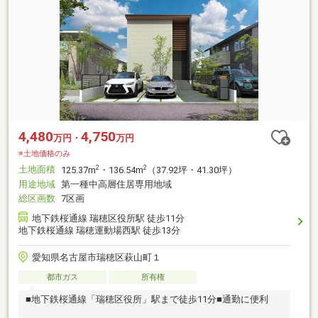
4,480
4,750
万円・
万円
※土地価格のみ
土地面積
2
2
125.37m
・136.54m
（37.92坪・41.30坪）
用途地域
第一種中高層住居専用地域
総区画数
7区画
地下鉄桜通線 瑞穂区役所駅 徒歩11分
地下鉄桜通線 瑞穂運動場西駅 徒歩13分
愛知県名古屋市瑞穂区萩山町１
都市ガス
所有権
■地下鉄桜通線「瑞穂区役所」駅まで徒歩11分■通勤に便利