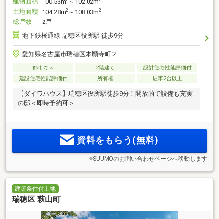
建物面積
100.53m
～102.02m
土地面積
2
2
104.28m
～108.03m
総戸数
2戸
地下鉄桜通線 瑞穂区役所駅 徒歩9分
愛知県名古屋市瑞穂区本願寺町２
都市ガス
2階建て
設計住宅性能評価付
建設住宅性能評価付
所有権
駐車2台以上
【ダイワハウス】瑞穂区役所駅徒歩9分！開放的で設備も充実
の邸＜即時予約可＞
資料をもらう(無料)
※SUUMOのお問い合わせページへ移動します
建築条件付土地
瑞穂区 萩山町