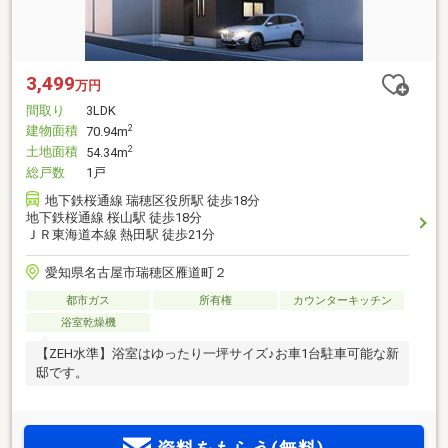
3,499
万円
間取り
3LDK
建物面積
2
70.94m
土地面積
2
54.34m
総戸数
1戸
地下鉄桜通線 瑞穂区役所駅 徒歩18分
地下鉄桜通線 桜山駅 徒歩18分
ＪＲ東海道本線 熱田駅 徒歩21分
愛知県名古屋市瑞穂区雁道町２
都市ガス
所有権
カウンターキッチン
浴室乾燥機
【ZEH水準】浴室はゆったり一坪サイズ♪お車1台駐車可能な新
邸です。