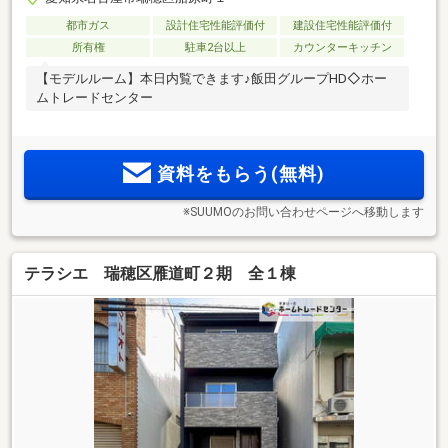
都市ガス
設計住宅性能評価付
建設住宅性能評価付
所有権
駐車2台以上
カウンターキッチン
【モデルルーム】本日内覧できます♪飯田グループHD◇ホー
ムトレードセンター
資料をもらう(無料)
※SUUMOのお問い合わせページへ移動します
テラシエ 瑞穂区雁道町２期 全１棟