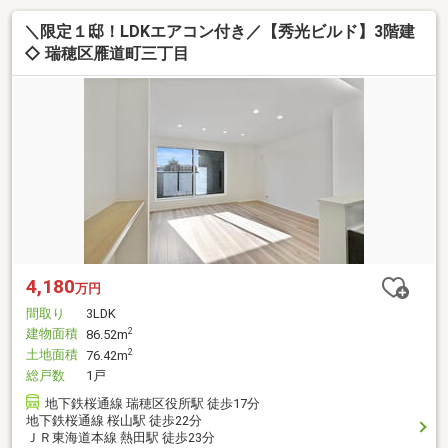
＼限定１邸！LDKエアコン付き／【秀光ビルド】3階建
◇ 瑞穂区雁道町三丁目
4,180
万円
間取り
3LDK
建物面積
2
86.52m
土地面積
2
76.42m
総戸数
1戸
地下鉄桜通線 瑞穂区役所駅 徒歩17分
地下鉄桜通線 桜山駅 徒歩22分
ＪＲ東海道本線 熱田駅 徒歩23分