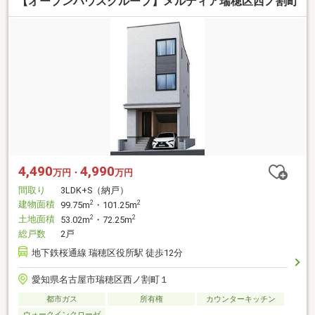
【オープンハウスグループ】メルディア瑞穂区西ノ割町
4,490
4,990
万円・
万円
間取り
3LDK+S（納戸）
建物面積
2
2
99.75m
・101.25m
土地面積
2
2
53.02m
・72.25m
総戸数
2戸
地下鉄桜通線 瑞穂区役所駅 徒歩12分
愛知県名古屋市瑞穂区西ノ割町１
都市ガス
所有権
カウンターキッチン
ウォークインクローゼ