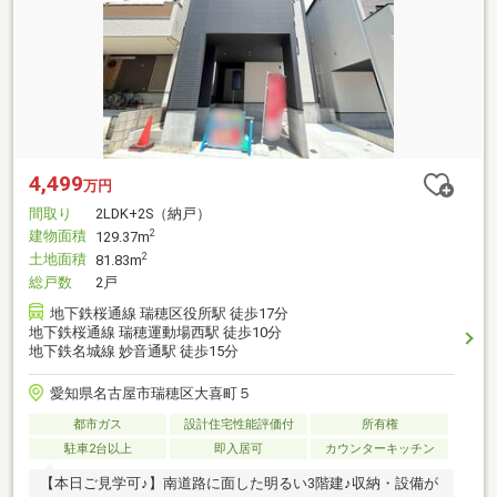
4,499
万円
間取り
2LDK+2S（納戸）
建物面積
2
129.37m
土地面積
2
81.83m
総戸数
2戸
地下鉄桜通線 瑞穂区役所駅 徒歩17分
地下鉄桜通線 瑞穂運動場西駅 徒歩10分
地下鉄名城線 妙音通駅 徒歩15分
愛知県名古屋市瑞穂区大喜町５
都市ガス
設計住宅性能評価付
所有権
駐車2台以上
即入居可
カウンターキッチン
【本日ご見学可♪】南道路に面した明るい3階建♪収納・設備が