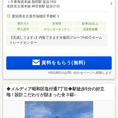
ＪＲ東海道本線 熱田駅 徒歩19分
名鉄名古屋本線 神宮前駅 徒歩21分
愛知県名古屋市瑞穂区平郷町３
都市ガス
所有権
駐車2台以上
即入居可
カウンターキッチン
浴室乾燥機
【完成してます♪】内覧できます☆飯田グループHD◇ホーム
トレードセンター
資料をもらう(無料)
※SUUMOのお問い合わせページへ移動します
◆メルディア昭和区塩付通7丁目◆駅徒歩5分の好立
地！設計こだわりが詰まった全３邸♪