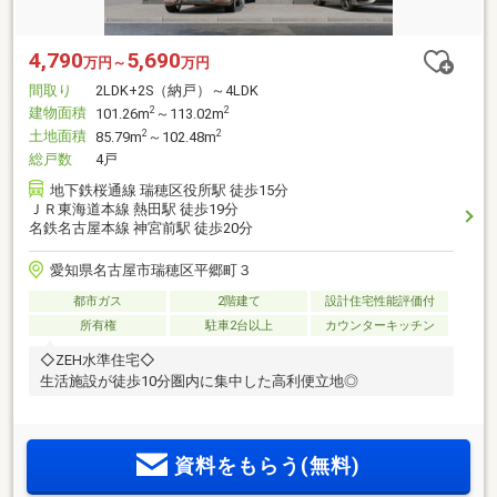
4,790
5,690
万円～
万円
間取り
2LDK+2S（納戸）～4LDK
建物面積
2
2
101.26m
～113.02m
土地面積
2
2
85.79m
～102.48m
総戸数
4戸
地下鉄桜通線 瑞穂区役所駅 徒歩15分
ＪＲ東海道本線 熱田駅 徒歩19分
名鉄名古屋本線 神宮前駅 徒歩20分
愛知県名古屋市瑞穂区平郷町３
都市ガス
2階建て
設計住宅性能評価付
所有権
駐車2台以上
カウンターキッチン
◇ZEH水準住宅◇
生活施設が徒歩10分圏内に集中した高利便立地◎
資料をもらう(無料)