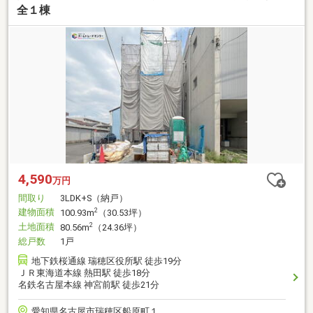
全１棟
4,590
万円
間取り
3LDK+S（納戸）
建物面積
2
100.93m
（30.53坪）
土地面積
2
80.56m
（24.36坪）
総戸数
1戸
地下鉄桜通線 瑞穂区役所駅 徒歩19分
ＪＲ東海道本線 熱田駅 徒歩18分
名鉄名古屋本線 神宮前駅 徒歩21分
愛知県名古屋市瑞穂区船原町１