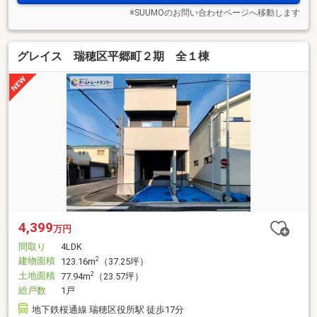
※SUUMOのお問い合わせページへ移動します
グレイス 瑞穂区平郷町２期 全１棟
4,399
万円
間取り
4LDK
建物面積
2
123.16m
（37.25坪）
土地面積
2
77.94m
（23.57坪）
総戸数
1戸
地下鉄桜通線 瑞穂区役所駅 徒歩17分