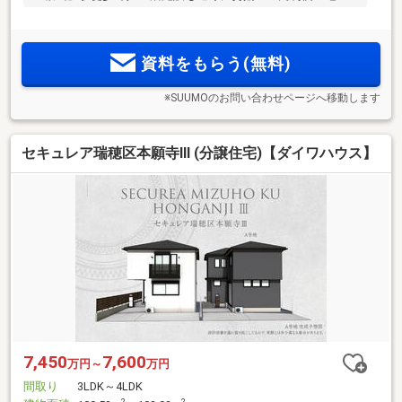
資料をもらう(無料)
※SUUMOのお問い合わせページへ移動します
セキュレア瑞穂区本願寺III (分譲住宅)【ダイワハウス】
7,450
7,600
万円～
万円
間取り
3LDK～4LDK
2
2