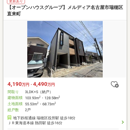
更新あり
【オープンハウスグループ】メルディア名古屋市瑞穂区
直来町
4,190
4,490
万円・
万円
間取り
3LDK+S（納戸）
建物面積
2
2
103.93m
・128.58m
土地面積
2
2
55.53m
・68.73m
総戸数
2戸
地下鉄桜通線 瑞穂区役所駅 徒歩18分
ＪＲ東海道本線 熱田駅 徒歩16分