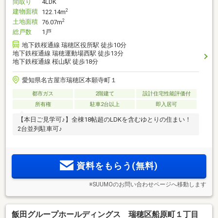
間取り
4LDK
建物面積
2
122.14m
土地面積
2
76.07m
総戸数
1戸
地下鉄桜通線 瑞穂区役所駅 徒歩10分
地下鉄桜通線 瑞穂運動場西駅 徒歩13分
地下鉄桜通線 桜山駅 徒歩18分
愛知県名古屋市瑞穂区本願寺町１
都市ガス
2階建て
設計住宅性能評価付
所有権
駐車2台以上
即入居可
【本日ご見学可♪】全棟18帖超のLDKを含むゆとりの住まい！
2台並列駐車可♪
資料をもらう(無料)
※SUUMOのお問い合わせページへ移動します
飯田グループホールディングス 瑞穂区船原町１丁目