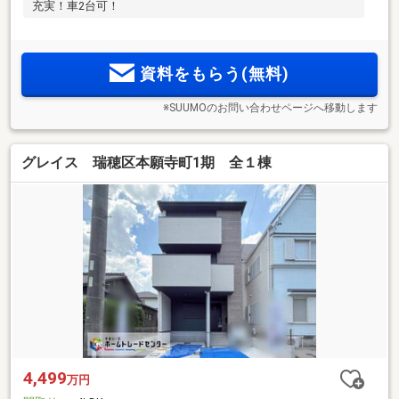
充実！車2台可！
資料をもらう(無料)
※SUUMOのお問い合わせページへ移動します
グレイス 瑞穂区本願寺町1期 全１棟
4,499
万円