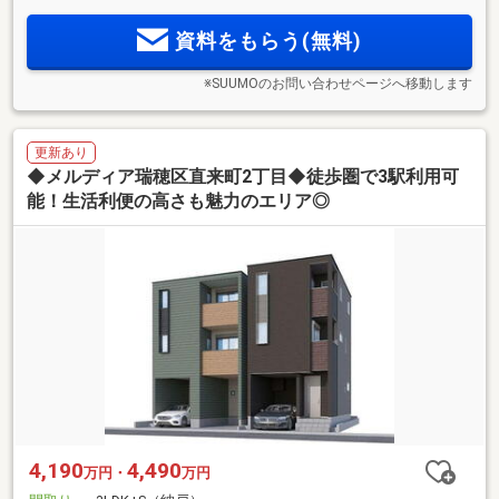
資料をもらう(無料)
※SUUMOのお問い合わせページへ移動します
更新あり
◆メルディア瑞穂区直来町2丁目◆徒歩圏で3駅利用可
能！生活利便の高さも魅力のエリア◎
4,190
4,490
万円・
万円