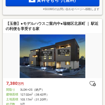
資料をもらう(無料)
※SUUMOのお問い合わせページへ移動します
【玉善】●モデルハウスご案内中●瑞穂区北原町 ｜ 駅近
の利便を享受する家
7,380
万円
間取り
3LDK+2S（納戸）
建物面積
2
127.02m
（38.42坪）
土地面積
2
103.17m
（31.20坪）
総戸数
3戸