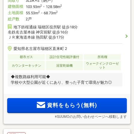
間取り
3LDK+S（納戸）
建物面積
2
2
103.93m
・128.58m
土地面積
2
2
55.53m
・68.73m
総戸数
2戸
地下鉄桜通線 瑞穂区役所駅 徒歩18分
名鉄名古屋本線 神宮前駅 徒歩16分
ＪＲ東海道本線 熱田駅 徒歩17分
愛知県名古屋市瑞穂区直来町２
都市ガス
設計住宅性能評価付
所有権
ウォークインクローゼ
カウンターキッチン
浴室乾燥機
ット
◆複数路線利用可能◆
学校や大型公園が近くにあり、整った子育て環境が魅力◎
資料をもらう(無料)
※SUUMOのお問い合わせページへ移動します