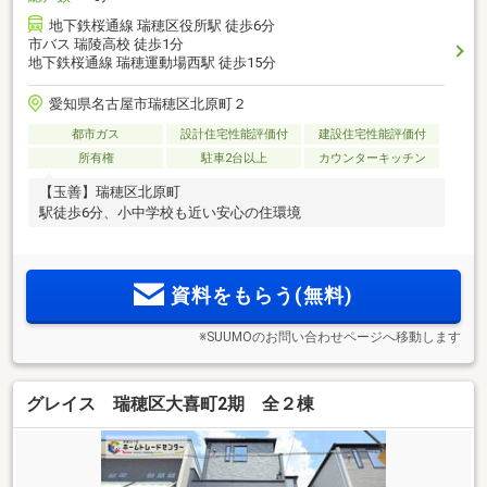
地下鉄桜通線 瑞穂区役所駅 徒歩6分
市バス 瑞陵高校 徒歩1分
地下鉄桜通線 瑞穂運動場西駅 徒歩15分
愛知県名古屋市瑞穂区北原町２
都市ガス
設計住宅性能評価付
建設住宅性能評価付
所有権
駐車2台以上
カウンターキッチン
【玉善】瑞穂区北原町
駅徒歩6分、小中学校も近い安心の住環境
資料をもらう(無料)
※SUUMOのお問い合わせページへ移動します
グレイス 瑞穂区大喜町2期 全２棟