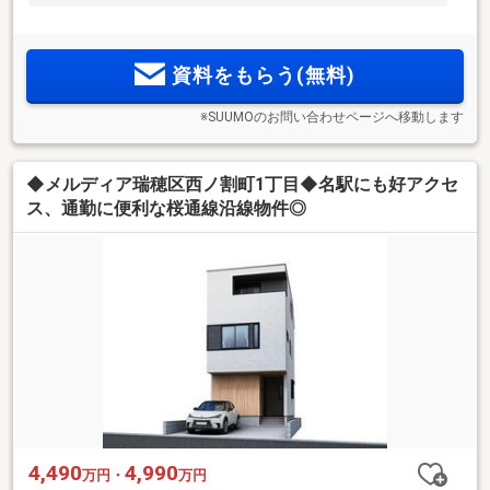
資料をもらう(無料)
※SUUMOのお問い合わせページへ移動します
◆メルディア瑞穂区西ノ割町1丁目◆名駅にも好アクセ
ス、通勤に便利な桜通線沿線物件◎
4,490
4,990
万円・
万円