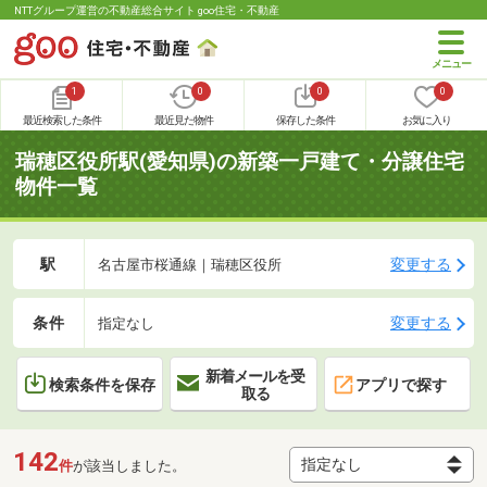
NTTグループ運営の不動産総合サイト goo住宅・不動産
1
0
0
0
最近検索した条件
最近見た物件
保存した条件
お気に入り
瑞穂区役所駅(愛知県)の新築一戸建て・分譲住宅
物件一覧
駅
変更する
名古屋市桜通線｜瑞穂区役所
条件
変更する
指定なし
新着メールを受
検索条件を保存
アプリで探す
取る
142
件
が該当しました。