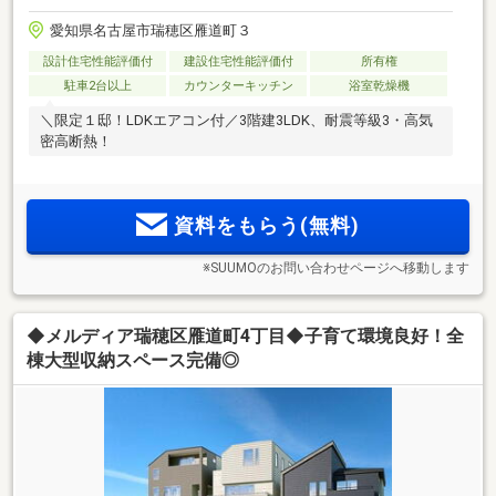
愛知県名古屋市瑞穂区雁道町３
設計住宅性能評価付
建設住宅性能評価付
所有権
駐車2台以上
カウンターキッチン
浴室乾燥機
＼限定１邸！LDKエアコン付／3階建3LDK、耐震等級3・高気
密高断熱！
資料をもらう(無料)
※SUUMOのお問い合わせページへ移動します
◆メルディア瑞穂区雁道町4丁目◆子育て環境良好！全
棟大型収納スペース完備◎