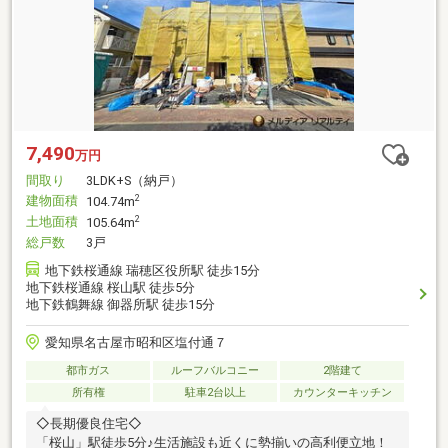
7,490
万円
間取り
3LDK+S（納戸）
建物面積
2
104.74m
土地面積
2
105.64m
総戸数
3戸
地下鉄桜通線 瑞穂区役所駅 徒歩15分
地下鉄桜通線 桜山駅 徒歩5分
地下鉄鶴舞線 御器所駅 徒歩15分
愛知県名古屋市昭和区塩付通７
都市ガス
ルーフバルコニー
2階建て
所有権
駐車2台以上
カウンターキッチン
◇長期優良住宅◇
「桜山」駅徒歩5分♪生活施設も近くに勢揃いの高利便立地！