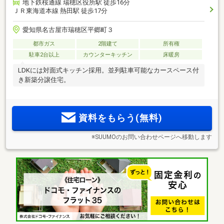
地下鉄桜通線 瑞穂区役所駅 徒歩16分
ＪＲ東海道本線 熱田駅 徒歩17分
愛知県名古屋市瑞穂区平郷町３
都市ガス
2階建て
所有権
駐車2台以上
カウンターキッチン
床暖房
LDKには対面式キッチン採用。並列駐車可能なカースペース付
き新築分譲住宅。
資料をもらう(無料)
※SUUMOのお問い合わせページへ移動します