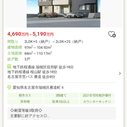
4,690
5,190
万円～
万円
間取り
2LDK+S（納戸）～2LDK+2S（納戸）
建物面積
2
2
97m
～104.92m
土地面積
2
2
84m
～110.17m
総戸数
3戸
地下鉄桜通線 瑞穂区役所駅 徒歩18分
地下鉄桜通線 桜山駅 徒歩18分
名古屋市営バス 雁道 徒歩8分
愛知県名古屋市瑞穂区雁道町４
都市ガス
2階建て
設計住宅性能評価付
所有権
駐車2台以上
カウンターキッチン
◇耐震等級3取得◇
主要駅に好アクセス◎
整った子育て環境が魅力のエリア！