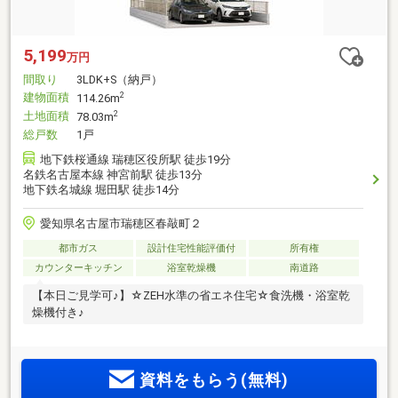
5,199
万円
間取り
3LDK+S（納戸）
建物面積
2
114.26m
土地面積
2
78.03m
総戸数
1戸
地下鉄桜通線 瑞穂区役所駅 徒歩19分
名鉄名古屋本線 神宮前駅 徒歩13分
地下鉄名城線 堀田駅 徒歩14分
愛知県名古屋市瑞穂区春敲町２
都市ガス
設計住宅性能評価付
所有権
カウンターキッチン
浴室乾燥機
南道路
【本日ご見学可♪】☆ZEH水準の省エネ住宅☆食洗機・浴室乾
燥機付き♪
資料をもらう(無料)