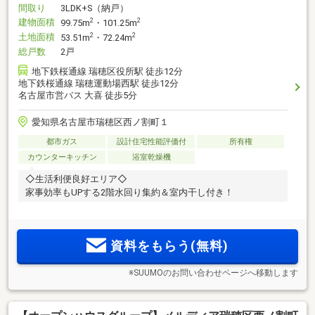
間取り
3LDK+S（納戸）
建物面積
2
2
99.75m
・101.25m
土地面積
2
2
53.51m
・72.24m
総戸数
2戸
地下鉄桜通線 瑞穂区役所駅 徒歩12分
地下鉄桜通線 瑞穂運動場西駅 徒歩12分
名古屋市営バス 大喜 徒歩5分
愛知県名古屋市瑞穂区西ノ割町１
都市ガス
設計住宅性能評価付
所有権
カウンターキッチン
浴室乾燥機
◇生活利便良好エリア◇
家事効率もUPする2階水回り集約＆室内干し付き！
資料をもらう(無料)
※SUUMOのお問い合わせページへ移動します