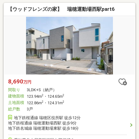
【ウッドフレンズの家】 瑞穂運動場西駅part6
8,690
万円
間取り
3LDK+S（納戸）
建物面積
2
2
123.94m
・124.65m
土地面積
2
2
122.86m
・124.31m
総戸数
3戸
地下鉄桜通線 瑞穂区役所駅 徒歩12分
地下鉄桜通線 瑞穂運動場西駅 徒歩9分
地下鉄名城線 瑞穂運動場東駅 徒歩18分