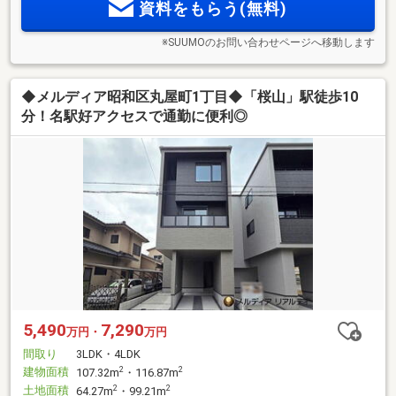
資料をもらう(無料)
※SUUMOのお問い合わせページへ移動します
◆メルディア昭和区丸屋町1丁目◆「桜山」駅徒歩10
分！名駅好アクセスで通勤に便利◎
5,490
7,290
万円・
万円
間取り
3LDK・4LDK
建物面積
2
2
107.32m
・116.87m
土地面積
2
2
64.27m
・99.21m