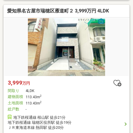
愛知県名古屋市瑞穂区雁道町２ 3,999万円 4LDK
3,999
万円
間取り
4LDK
建物面積
2
113.43m
土地面積
2
113.43m
総戸数
-
地下鉄桜通線 桜山駅 徒歩21分
地下鉄桜通線 瑞穂区役所駅 徒歩19分
ＪＲ東海道本線 熱田駅 徒歩20分