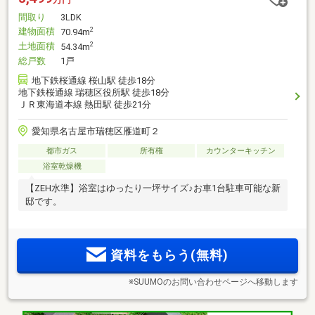
間取り
3LDK
建物面積
2
70.94m
土地面積
2
54.34m
総戸数
1戸
地下鉄桜通線 桜山駅 徒歩18分
地下鉄桜通線 瑞穂区役所駅 徒歩18分
ＪＲ東海道本線 熱田駅 徒歩21分
愛知県名古屋市瑞穂区雁道町２
都市ガス
所有権
カウンターキッチン
浴室乾燥機
【ZEH水準】浴室はゆったり一坪サイズ♪お車1台駐車可能な新
邸です。
資料をもらう(無料)
※SUUMOのお問い合わせページへ移動します