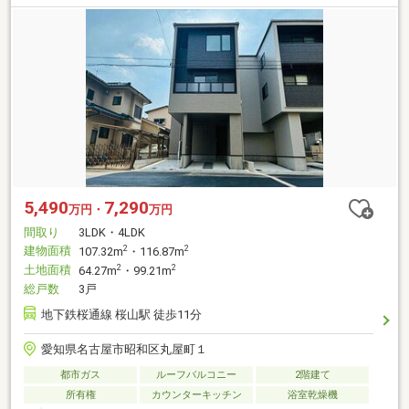
5,490
7,290
万円・
万円
間取り
3LDK・4LDK
建物面積
2
2
107.32m
・116.87m
土地面積
2
2
64.27m
・99.21m
総戸数
3戸
地下鉄桜通線 桜山駅 徒歩11分
愛知県名古屋市昭和区丸屋町１
都市ガス
ルーフバルコニー
2階建て
所有権
カウンターキッチン
浴室乾燥機