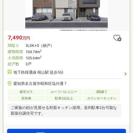
7,490
万円
間取り
3LDK+S（納戸）
建物面積
2
104.74m
土地面積
2
105.64m
総戸数
3戸
地下鉄桜通線 桜山駅 徒歩5分
愛知県名古屋市昭和区塩付通７
都市ガス
ルーフバルコニー
2階建て
所有権
駐車2台以上
カウンターキッチン
ご家族の顔が見渡せる対面キッチン採用。並列駐車2台可能な
新築分譲住宅です。