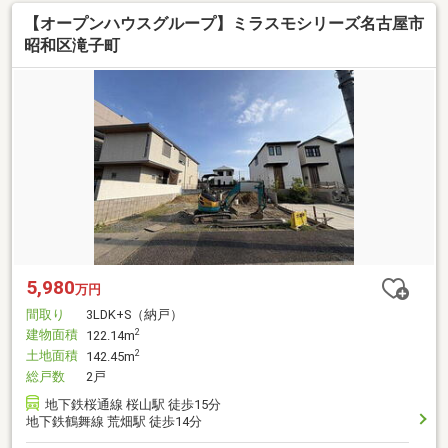
【オープンハウスグループ】ミラスモシリーズ名古屋市
昭和区滝子町
5,980
万円
間取り
3LDK+S（納戸）
建物面積
2
122.14m
土地面積
2
142.45m
総戸数
2戸
地下鉄桜通線 桜山駅 徒歩15分
地下鉄鶴舞線 荒畑駅 徒歩14分