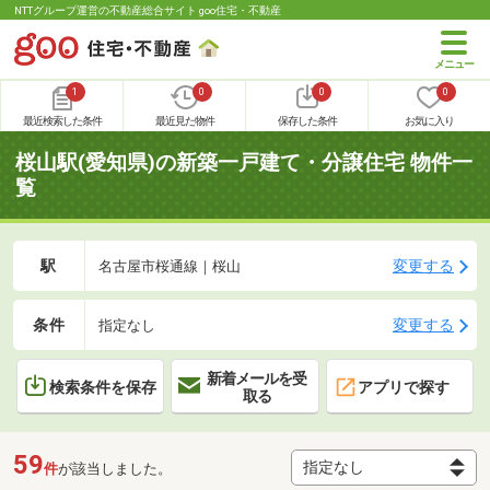
NTTグループ運営の不動産総合サイト goo住宅・不動産
1
0
0
0
最近検索した条件
最近見た物件
保存した条件
お気に入り
桜山駅(愛知県)の新築一戸建て・分譲住宅 物件一
覧
駅
変更する
名古屋市桜通線｜桜山
条件
変更する
指定なし
新着メールを受
検索条件を保存
アプリで探す
取る
59
件
が該当しました。