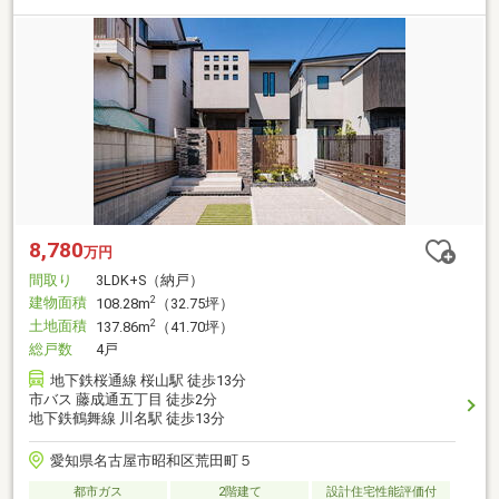
8,780
万円
間取り
3LDK+S（納戸）
建物面積
2
108.28m
（32.75坪）
土地面積
2
137.86m
（41.70坪）
総戸数
4戸
地下鉄桜通線 桜山駅 徒歩13分
市バス 藤成通五丁目 徒歩2分
地下鉄鶴舞線 川名駅 徒歩13分
愛知県名古屋市昭和区荒田町５
都市ガス
2階建て
設計住宅性能評価付