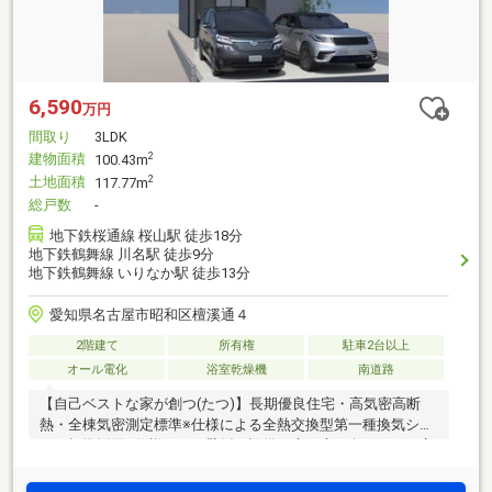
6,590
万円
間取り
3LDK
建物面積
2
100.43m
土地面積
2
117.77m
総戸数
-
地下鉄桜通線 桜山駅 徒歩18分
地下鉄鶴舞線 川名駅 徒歩9分
地下鉄鶴舞線 いりなか駅 徒歩13分
愛知県名古屋市昭和区檀溪通４
2階建て
所有権
駐車2台以上
オール電化
浴室乾燥機
南道路
【自己ベストな家が創つ(たつ)】長期優良住宅・高気密高断
熱・全棟気密測定標準※仕様による全熱交換型第一種換気シス
テム標準採用※仕様による壁紙・設備・床や扉の色などをお客
様のお好きな仕様に変更することが可能です。（申込期限8月
末まで）【ナカジツの分譲住宅】■家事ラク動線：水回りを集