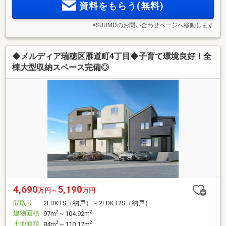
資料をもらう(無料)
※SUUMOのお問い合わせページへ移動します
◆メルディア瑞穂区雁道町4丁目◆子育て環境良好！全
棟大型収納スペース完備◎
4,690
5,190
万円～
万円
間取り
2LDK+S（納戸）～2LDK+2S（納戸）
建物面積
2
2
97m
～104.92m
土地面積
2
2
84m
～110.17m