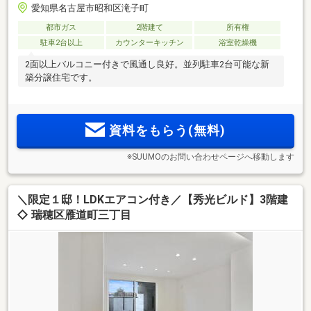
愛知県名古屋市昭和区滝子町
都市ガス
2階建て
所有権
駐車2台以上
カウンターキッチン
浴室乾燥機
2面以上バルコニー付きで風通し良好。並列駐車2台可能な新
築分譲住宅です。
資料をもらう(無料)
※SUUMOのお問い合わせページへ移動します
＼限定１邸！LDKエアコン付き／【秀光ビルド】3階建
◇ 瑞穂区雁道町三丁目