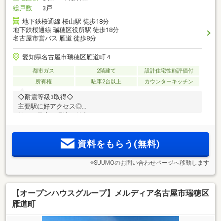
総戸数
3戸
地下鉄桜通線 桜山駅 徒歩18分
地下鉄桜通線 瑞穂区役所駅 徒歩18分
名古屋市営バス 雁道 徒歩8分
愛知県名古屋市瑞穂区雁道町４
都市ガス
2階建て
設計住宅性能評価付
所有権
駐車2台以上
カウンターキッチン
◇耐震等級3取得◇
主要駅に好アクセス◎
整った子育て環境が魅力のエリア！
資料をもらう(無料)
※SUUMOのお問い合わせページへ移動します
【オープンハウスグループ】メルディア名古屋市瑞穂区
雁道町