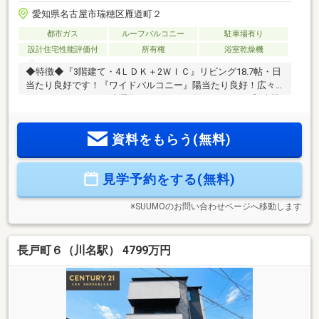
愛知県名古屋市瑞穂区雁道町２
都市ガス
ルーフバルコニー
駐車場有り
設計住宅性能評価付
所有権
浴室乾燥機
◆特徴◆『3階建て・4ＬＤＫ＋2ＷＩＣ』リビング18.7帖・日
当たり良好です！『ワイドバルコニー』陽当たり良好！広々
としたバルコニーで洗濯物のスペースに困りません！『1台駐
車・ガレージ』大切なお車を雨や風から守ります！『大容量
収納』クローゼット、ウォークインクローゼット、廊下収
資料をもらう(無料)
納、シューズクローゼットもあるため収納スペースには困り
ません！『ロフト有り』収納に活用できるロフト付き！！
『スタディカウンター』在宅ワークや家事に便利なユーティ
見学予約をする(無料)
リティー！◆設備仕様◆『断熱性能等級5』ＺＥＨ水準の断熱
性能で、夏涼しく冬暖かい快適なお住まいです！
※SUUMOのお問い合わせページへ移動します
長戸町６（川名駅） 4799万円