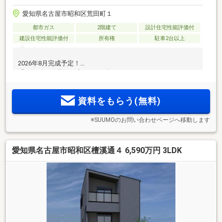
愛知県名古屋市昭和区荒田町１
都市ガス
2階建て
設計住宅性能評価付
建設住宅性能評価付
所有権
駐車2台以上
2026年8月完成予定！
「すっきりと暮らす家」など2邸
資料をもらう(無料)
※SUUMOのお問い合わせページへ移動します
愛知県名古屋市昭和区檀溪通４ 6,590万円 3LDK