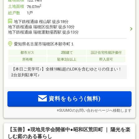
122.14m
土地面積
2
76.07m
総戸数
1戸
地下鉄桜通線 桜山駅 徒歩18分
地下鉄桜通線 瑞穂区役所駅 徒歩10分
地下鉄桜通線 瑞穂運動場西駅 徒歩13分
愛知県名古屋市瑞穂区本願寺町１
都市ガス
2階建て
設計住宅性能評価付
所有権
駐車2台以上
即入居可
【本日ご見学可♪】全棟18帖超のLDKを含むゆとりの住まい！
2台並列駐車可♪
資料をもらう(無料)
※SUUMOのお問い合わせページへ移動します
【玉善】●現地見学会開催中●昭和区荒田町 ｜ 陽光を楽
しむ庭のある暮らし