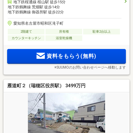
地下鉄桜通線 桜山駅 徒歩15分
地下鉄鶴舞線 荒畑駅 徒歩14分
地下鉄鶴舞線 御器所駅 徒歩22分
愛知県名古屋市昭和区滝子町
2階建て
所有権
駐車2台以上
カウンターキッチン
浴室乾燥機
資料をもらう(無料)
※SUUMOのお問い合わせページへ移動します
雁道町２（瑞穂区役所駅） 3499万円