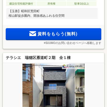
建設住宅性能評価付
所有権
駐車2台以上
【玉善】昭和区荒田町
桜山駅徒歩圏内、開放感あふれる住空間
資料をもらう(無料)
※SUUMOのお問い合わせページへ移動します
テラシエ 瑞穂区雁道町２期 全１棟