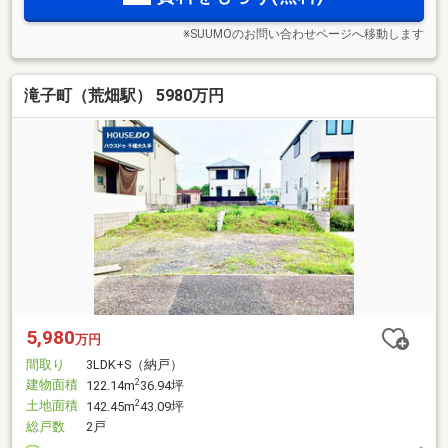
※SUUMOのお問い合わせページへ移動します
滝子町（荒畑駅） 5980万円
5,980
万円
間取り
3LDK+S（納戸）
建物面積
2
122.14m
36.94坪
土地面積
2
142.45m
43.09坪
総戸数
2戸