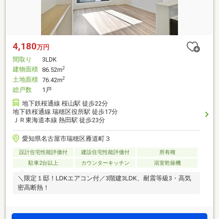
4,180
万円
間取り
3LDK
建物面積
2
86.52m
土地面積
2
76.42m
総戸数
1戸
地下鉄桜通線 桜山駅 徒歩22分
地下鉄桜通線 瑞穂区役所駅 徒歩17分
ＪＲ東海道本線 熱田駅 徒歩23分
愛知県名古屋市瑞穂区雁道町３
設計住宅性能評価付
建設住宅性能評価付
所有権
駐車2台以上
カウンターキッチン
浴室乾燥機
＼限定１邸！LDKエアコン付／3階建3LDK、耐震等級3・高気
密高断熱！