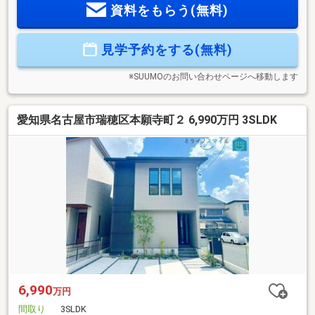
資料をもらう(無料)
め家事動線を意識した間取り。家事をする人を想った暮らし
やすい設計。■高気密高断熱：夏は涼しく、冬は暖かい。1年
中快適な住まいの実現。■高品質：最低限必要な法定点検に比
見学予約をする(無料)
べ、約4.5倍の時間をかけてチェックする事により安定して高
品質住宅を提供。
※SUUMOのお問い合わせページへ移動します
愛知県名古屋市瑞穂区本願寺町２ 6,990万円 3SLDK
6,990
万円
間取り
3SLDK