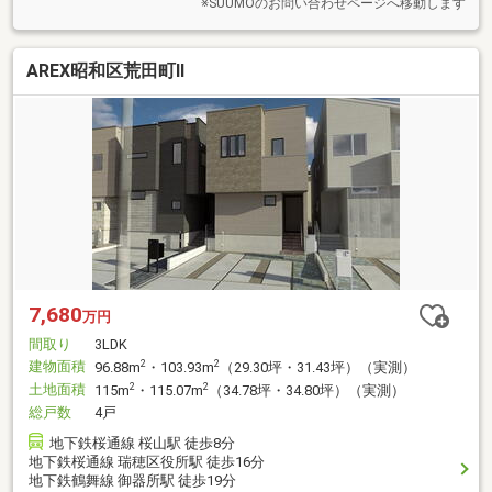
※SUUMOのお問い合わせページへ移動します
AREX昭和区荒田町Ⅱ
7,680
万円
間取り
3LDK
建物面積
2
2
96.88m
・103.93m
（29.30坪・31.43坪）（実測）
土地面積
2
2
115m
・115.07m
（34.78坪・34.80坪）（実測）
総戸数
4戸
地下鉄桜通線 桜山駅 徒歩8分
地下鉄桜通線 瑞穂区役所駅 徒歩16分
地下鉄鶴舞線 御器所駅 徒歩19分