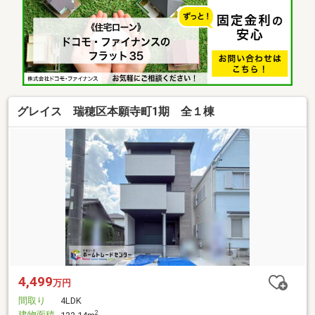
グレイス 瑞穂区本願寺町1期 全１棟
4,499
万円
間取り
4LDK
建物面積
2