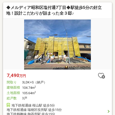
◆メルディア昭和区塩付通7丁目◆駅徒歩5分の好立
地！設計こだわりが詰まった全３邸♪
7,490
万円
間取り
3LDK+S（納戸）
建物面積
2
104.74m
土地面積
2
105.64m
総戸数
3戸
地下鉄桜通線 桜山駅 徒歩5分
地下鉄桜通線 瑞穂区役所駅 徒歩15分
地下鉄鶴舞線 御器所駅 徒歩15分