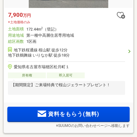
7,900
万円
※土地価格のみ
土地面積
2
172.44m
（登記）
用途地域
第一種中高層住居専用地域
総区画数
1区画
地下鉄桜通線 桜山駅 徒歩12分
地下鉄鶴舞線 いりなか駅 徒歩18分
愛知県名古屋市瑞穂区松月町１
所有権
即入居可
【期間限定】ご来場特典で桜山ジェラートプレゼント！
資料をもらう(無料)
※SUUMOのお問い合わせページへ移動します