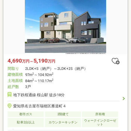
4,690
5,190
万円～
万円
間取り
2LDK+S（納戸）～2LDK+2S（納戸）
建物面積
2
2
97m
～104.92m
土地面積
2
2
84m
～110.17m
総戸数
3戸
地下鉄桜通線 桜山駅 徒歩18分
愛知県名古屋市瑞穂区雁道町４
都市ガス
2階建て
所有権
ウォークインクローゼ
駐車2台以上
カウンターキッチン
ット