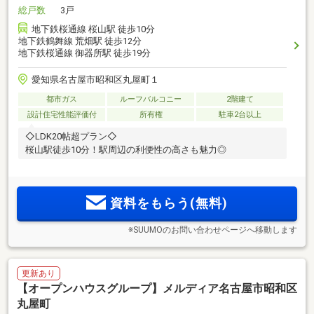
総戸数
3戸
地下鉄桜通線 桜山駅 徒歩10分
地下鉄鶴舞線 荒畑駅 徒歩12分
地下鉄桜通線 御器所駅 徒歩19分
愛知県名古屋市昭和区丸屋町１
都市ガス
ルーフバルコニー
2階建て
設計住宅性能評価付
所有権
駐車2台以上
◇LDK20帖超プラン◇
桜山駅徒歩10分！駅周辺の利便性の高さも魅力◎
資料をもらう(無料)
※SUUMOのお問い合わせページへ移動します
更新あり
【オープンハウスグループ】メルディア名古屋市昭和区
丸屋町