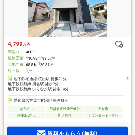
4,799
万円
間取り
4LDK
建物面積
2
110.98m
33.57坪
土地面積
2
68.81m
20.81坪
総戸数
1戸
地下鉄桜通線 桜山駅 徒歩21分
地下鉄鶴舞線 川名駅 徒歩7分
地下鉄鶴舞線 いりなか駅 徒歩14分
愛知県名古屋市昭和区長戸町６
都市ガス
設計住宅性能評価付
所有権
駐車2台以上
即入居可
カウンターキッチン
資料をもらう(無料)