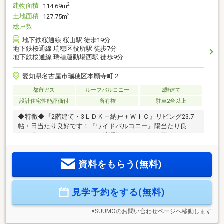
建物面積
2
114.69m
土地面積
2
127.75m
総戸数
-
地下鉄桜通線 桜山駅 徒歩19分
地下鉄桜通線 瑞穂区役所駅 徒歩7分
地下鉄桜通線 瑞穂運動場西駅 徒歩9分
愛知県名古屋市瑞穂区本願寺町２
都市ガス
ルーフバルコニー
2階建て
設計住宅性能評価付
所有権
駐車2台以上
◆特徴◆『2階建て・3ＬＤＫ＋納戸＋ＷＩＣ』リビング23.7
帖・日当たり良好です！『ワイドバルコニー』陽当たり良
好！広々としたバルコニーで洗濯物のスペースに困りませ
ん！『並列2台駐車』スペースに余裕をもって駐車が可能で
す！『大容量収納』全居室収納付き、ウォークインクローゼ
資料をもらう(無料)
ット、納戸、パントリー、玄関収納もあるため収納スペース
には困りません！◆設備仕様◆『長期優良住宅取得』税制面
優遇の長期優良住宅取得！『耐震等級3』地震強い最大耐震等
見学予約をする(無料)
級3取得！地震保険に半額で入ることができます！！『エコジ
ョーズ採用』省エネ高効率給湯器採用！
※SUUMOのお問い合わせページへ移動します