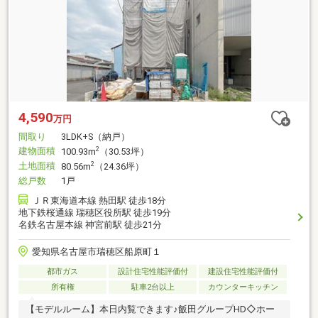
4,590
万円
間取り
3LDK+S（納戸）
建物面積
2
100.93m
（30.53坪）
土地面積
2
80.56m
（24.36坪）
総戸数
1戸
ＪＲ東海道本線 熱田駅 徒歩18分
地下鉄桜通線 瑞穂区役所駅 徒歩19分
名鉄名古屋本線 神宮前駅 徒歩21分
愛知県名古屋市瑞穂区船原町１
都市ガス
設計住宅性能評価付
建設住宅性能評価付
所有権
駐車2台以上
カウンターキッチン
【モデルルーム】本日内覧できます♪飯田グループHD◇ホー