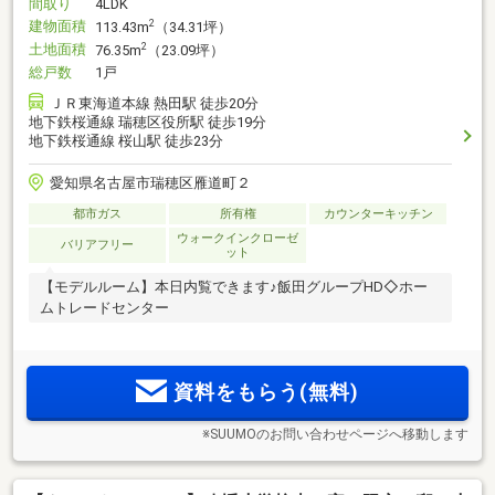
間取り
4LDK
建物面積
2
113.43m
（34.31坪）
土地面積
2
76.35m
（23.09坪）
総戸数
1戸
ＪＲ東海道本線 熱田駅 徒歩20分
地下鉄桜通線 瑞穂区役所駅 徒歩19分
地下鉄桜通線 桜山駅 徒歩23分
愛知県名古屋市瑞穂区雁道町２
都市ガス
所有権
カウンターキッチン
ウォークインクローゼ
バリアフリー
ット
【モデルルーム】本日内覧できます♪飯田グループHD◇ホー
ムトレードセンター
資料をもらう(無料)
※SUUMOのお問い合わせページへ移動します