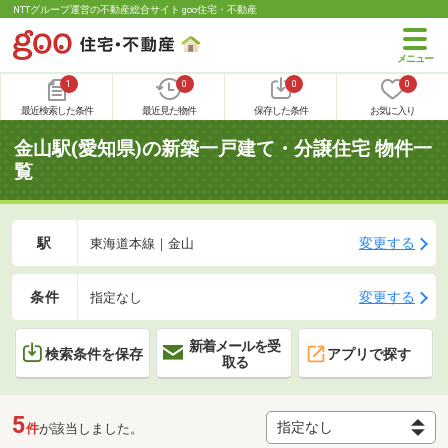
NTTグループ運営の不動産総合サイト goo住宅・不動産
1
0
0
0
最近検索した条件
最近見た物件
保存した条件
お気に入り
金山駅(愛知県)の新築一戸建て・分譲住宅 物件一
覧
駅
変更する
東海道本線｜金山
条件
変更する
指定なし
新着メールを受
検索条件を保存
アプリで探す
取る
5
件
が該当しました。