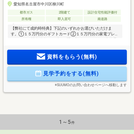
愛知県名古屋市中川区柳川町
都市ガス
2階建て
設計住宅性能評価付
所有権
即入居可
南道路
【弊社にて成約時特典】下記のいずれかお選びいただけま
す。①１５万円分のギフトカード②１５万円分の家電プレゼ
ントなど…※諸条件有、まずはお問い合わせください！内覧予
約受付中です。０５２－３５４－３１４０までご連絡お待ち
しております。（１８時以降も出られます）ご所有不動産の
資料をもらう(無料)
無料査定も承りますので、参考程度でもお気軽にお申し付け
ください。
見学予約をする(無料)
※SUUMOのお問い合わせページへ移動します
1～5
件