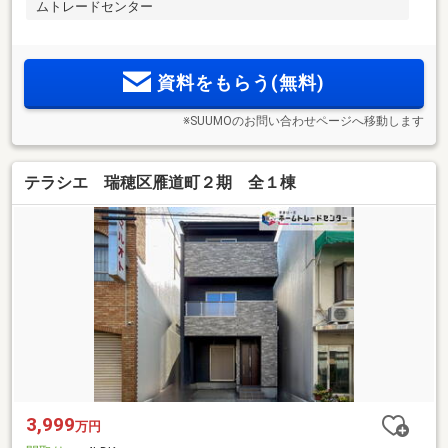
ムトレードセンター
資料をもらう(無料)
※SUUMOのお問い合わせページへ移動します
テラシエ 瑞穂区雁道町２期 全１棟
3,999
万円