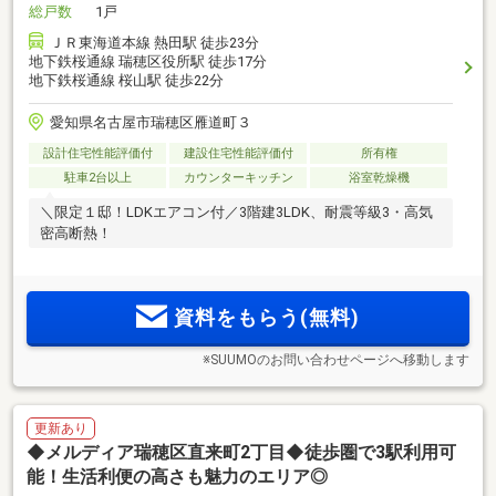
総戸数
1戸
ＪＲ東海道本線 熱田駅 徒歩23分
地下鉄桜通線 瑞穂区役所駅 徒歩17分
地下鉄桜通線 桜山駅 徒歩22分
愛知県名古屋市瑞穂区雁道町３
設計住宅性能評価付
建設住宅性能評価付
所有権
駐車2台以上
カウンターキッチン
浴室乾燥機
＼限定１邸！LDKエアコン付／3階建3LDK、耐震等級3・高気
密高断熱！
資料をもらう(無料)
※SUUMOのお問い合わせページへ移動します
更新あり
◆メルディア瑞穂区直来町2丁目◆徒歩圏で3駅利用可
能！生活利便の高さも魅力のエリア◎