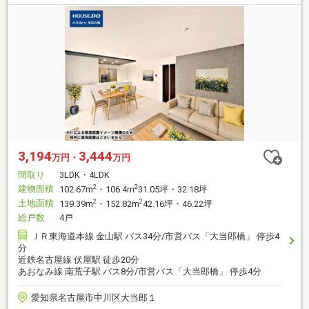
3,194
3,444
万円・
万円
間取り
3LDK・4LDK
建物面積
2
2
102.67m
・106.4m
31.05坪・32.18坪
土地面積
2
2
139.39m
・152.82m
42.16坪・46.22坪
総戸数
4戸
ＪＲ東海道本線 金山駅 バス34分/市営バス「大当郎橋」 停歩4
分
近鉄名古屋線 伏屋駅 徒歩20分
あおなみ線 南荒子駅 バス8分/市営バス「大当郎橋」 停歩4分
愛知県名古屋市中川区大当郎１