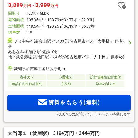
3,899
3,999
万円・
万円
間取り
4LDK・5LDK
建物面積
2
2
108.35m
・108.79m
32.77坪・32.90坪
土地面積
2
2
119.64m
・120.26m
36.19坪・36.37坪
総戸数
2戸
ＪＲ中央本線 金山駅 バス33分/名古屋市バス「大手橋」 停歩4
分
あおなみ線 稲永駅 徒歩10分
地下鉄名港線 築地口駅 バス5分/名古屋市バス「大手橋」 停歩4分
愛知県名古屋市港区大手町５
都市ガス
2階建て
設計住宅性能評価付
建設住宅性能評価付
所有権
駐車2台以上
資料をもらう(無料)
※SUUMOのお問い合わせページへ移動します
大当郎１（伏屋駅） 3194万円・3444万円