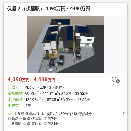
伏屋２（伏屋駅） 4090万円～4490万円
4,090
4,490
万円～
万円
間取り
4LDK・4LDK+S（納戸）
建物面積
2
2
99.73m
～111.81m
30.16坪～33.82坪
土地面積
2
2
120.97m
～157.05m
36.59坪～47.50坪
総戸数
4戸
ＪＲ東海道本線 金山駅 バス39分/伏屋 停歩5分
近鉄名古屋線 伏屋駅 徒歩7分
ＪＲ関西本線 春田駅 徒歩21分