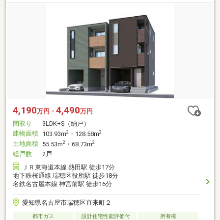
4,190
4,490
万円・
万円
間取り
3LDK+S（納戸）
建物面積
2
2
103.93m
・128.58m
土地面積
2
2
55.53m
・68.73m
総戸数
2戸
ＪＲ東海道本線 熱田駅 徒歩17分
地下鉄桜通線 瑞穂区役所駅 徒歩18分
名鉄名古屋本線 神宮前駅 徒歩16分
愛知県名古屋市瑞穂区直来町２
都市ガス
設計住宅性能評価付
所有権