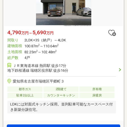
4,790
5,690
万円～
万円
間取り
2LDK+3S（納戸）～4LDK
建物面積
2
2
100.87m
～110.64m
土地面積
2
2
82.25m
～102.48m
総戸数
4戸
ＪＲ東海道本線 熱田駅 徒歩17分
地下鉄桜通線 瑞穂区役所駅 徒歩16分
愛知県名古屋市瑞穂区平郷町３
都市ガス
2階建て
所有権
駐車2台以上
カウンターキッチン
床暖房
LDKには対面式キッチン採用。並列駐車可能なカースペース付
き新築分譲住宅。