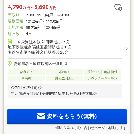
4,790
5,690
万円～
万円
間取り
2LDK+2S（納戸）～4LDK
建物面積
2
2
101.26m
～113.02m
土地面積
2
2
85.79m
～102.48m
総戸数
4戸
ＪＲ東海道本線 熱田駅 徒歩19分
地下鉄桜通線 瑞穂区役所駅 徒歩15分
名鉄名古屋本線 神宮前駅 徒歩20分
愛知県名古屋市瑞穂区平郷町３
都市ガス
2階建て
設計住宅性能評価付
所有権
駐車2台以上
カウンターキッチン
◇ZEH水準住宅◇
生活施設が徒歩10分圏内に集中した高利便立地◎
資料をもらう(無料)
※SUUMOのお問い合わせページへ移動します