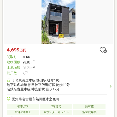
4,699
万円
間取り
4LDK
建物面積
2
98.83m
土地面積
2
88.71m
総戸数
2戸
ＪＲ東海道本線 熱田駅 徒歩19分
地下鉄名城線 熱田神宮伝馬町駅 徒歩10分
名鉄名古屋本線 神宮前駅 徒歩17分
愛知県名古屋市熱田区木之免町
都市ガス
2階建て
所有権
駐車2台以上
カウンターキッチン
浴室乾燥機