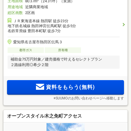
土地面積
80.37m
（24.31坪）（実測）
用途地域
近隣商業地域
総区画数
2区画
ＪＲ東海道本線 熱田駅 徒歩23分
地下鉄名城線 熱田神宮伝馬町駅 徒歩5分
名鉄常滑線 豊田本町駅 徒歩7分
愛知県名古屋市熱田区伝馬３
都市ガス
所有権
補助金75万円対象／建売価格で叶えるセレクトプラン
２路線利用◎希少２階
資料をもらう(無料)
※SUUMOのお問い合わせページへ移動します
オープンスタイル木之免町アクセス