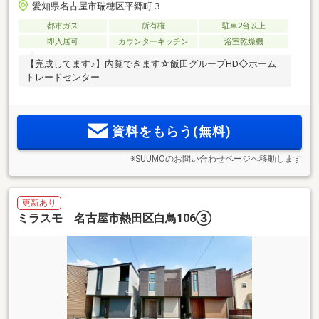
愛知県名古屋市瑞穂区平郷町３
都市ガス
所有権
駐車2台以上
即入居可
カウンターキッチン
浴室乾燥機
【完成してます♪】内覧できます☆飯田グループHD◇ホーム
トレードセンター
資料をもらう(無料)
※SUUMOのお問い合わせページへ移動します
更新あり
ミラスモ 名古屋市熱田区白鳥106③