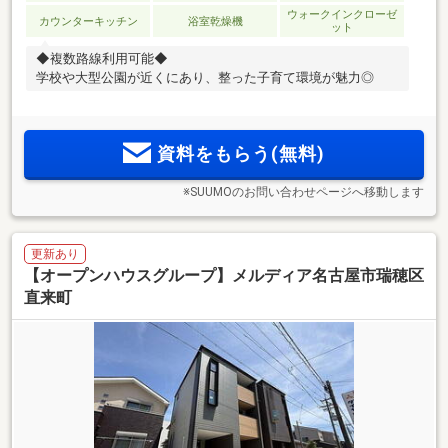
ウォークインクローゼ
カウンターキッチン
浴室乾燥機
ット
◆複数路線利用可能◆
学校や大型公園が近くにあり、整った子育て環境が魅力◎
資料をもらう(無料)
※SUUMOのお問い合わせページへ移動します
更新あり
【オープンハウスグループ】メルディア名古屋市瑞穂区
直来町