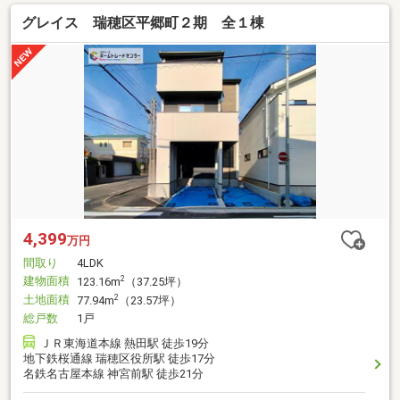
グレイス 瑞穂区平郷町２期 全１棟
4,399
万円
間取り
4LDK
建物面積
2
123.16m
（37.25坪）
土地面積
2
77.94m
（23.57坪）
総戸数
1戸
ＪＲ東海道本線 熱田駅 徒歩19分
地下鉄桜通線 瑞穂区役所駅 徒歩17分
名鉄名古屋本線 神宮前駅 徒歩21分