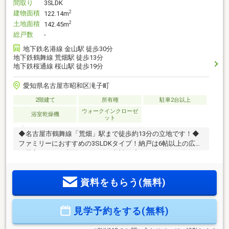
間取り
3SLDK
建物面積
2
122.14m
土地面積
2
142.45m
総戸数
-
地下鉄名港線 金山駅 徒歩30分
地下鉄鶴舞線 荒畑駅 徒歩13分
地下鉄桜通線 桜山駅 徒歩19分
愛知県名古屋市昭和区滝子町
2階建て
所有権
駐車2台以上
ウォークインクローゼ
浴室乾燥機
ット
◆名古屋市鶴舞線「荒畑」駅まで徒歩約13分の立地です！◆
ファミリーにおすすめの3SLDKタイプ！納戸は6帖以上の広さ
で居室としても利用できます！◆対面式キッチンやリビング
イン階段を採用！ご家族が自然と顔を合わせられます！◆嬉
しい全居室収納付き！うち1か所はWICで、すっきりとしたお
資料をもらう(無料)
住まいを実現！◆収納力のあるパントリー付きで、キッチン
まわりをすっきり保てます！◆食洗機や浴室乾燥機を完備！
暮らす人を考えた設備・仕様です！◆前面道路は幅員約8mと
見学予約をする(無料)
広くお車の出し入れもしやすい立地！お出かけにも便利で
す！◆「村雲小学校」まで徒歩約4分、お子様も無理なく通学