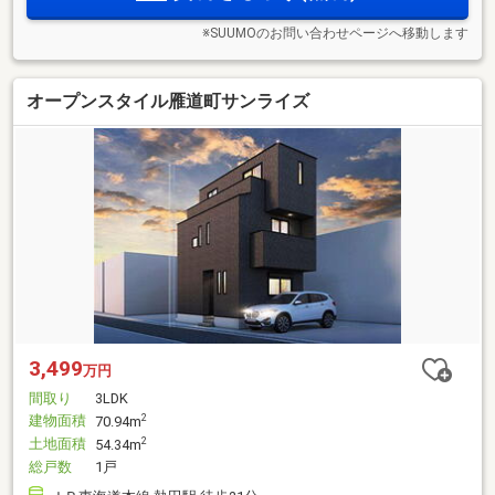
※SUUMOのお問い合わせページへ移動します
オープンスタイル雁道町サンライズ
3,499
万円
間取り
3LDK
建物面積
2
70.94m
土地面積
2
54.34m
総戸数
1戸