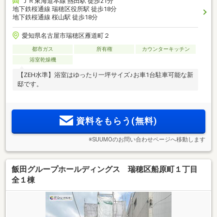
ＪＲ東海道本線 熱田駅 徒歩21分
地下鉄桜通線 瑞穂区役所駅 徒歩18分
地下鉄桜通線 桜山駅 徒歩18分
愛知県名古屋市瑞穂区雁道町２
都市ガス
所有権
カウンターキッチン
浴室乾燥機
【ZEH水準】浴室はゆったり一坪サイズ♪お車1台駐車可能な新
邸です。
資料をもらう(無料)
※SUUMOのお問い合わせページへ移動します
飯田グループホールディングス 瑞穂区船原町１丁目
全１棟