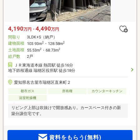
4,190
4,490
万円・
万円
間取り
3LDK+S（納戸）
建物面積
2
2
103.93m
・128.58m
土地面積
2
2
55.53m
・68.73m
総戸数
2戸
ＪＲ東海道本線 熱田駅 徒歩16分
地下鉄桜通線 瑞穂区役所駅 徒歩18分
愛知県名古屋市瑞穂区直来町２
都市ガス
所有権
カウンターキッチン
浴室乾燥機
リビング上部は吹抜けで開放感あり。カースペース付きの新
築分譲住宅です。
資料をもらう(無料)