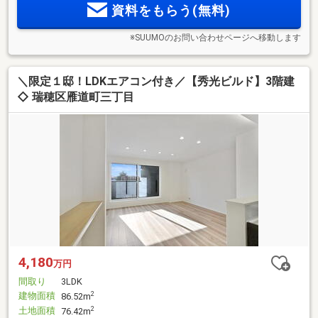
資料をもらう(無料)
※SUUMOのお問い合わせページへ移動します
＼限定１邸！LDKエアコン付き／【秀光ビルド】3階建
◇ 瑞穂区雁道町三丁目
4,180
万円
間取り
3LDK
建物面積
2
86.52m
土地面積
2
76.42m