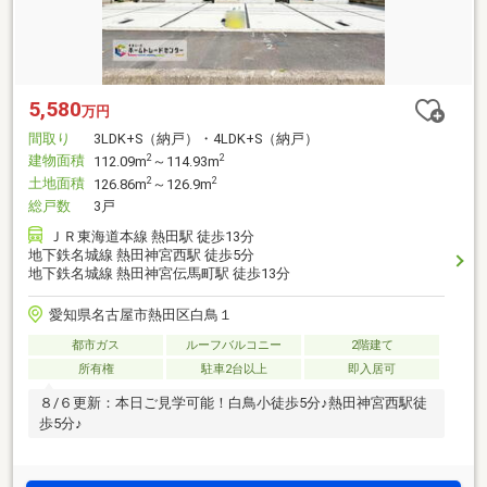
5,580
万円
間取り
3LDK+S（納戸）・4LDK+S（納戸）
建物面積
2
2
112.09m
～114.93m
土地面積
2
2
126.86m
～126.9m
総戸数
3戸
ＪＲ東海道本線 熱田駅 徒歩13分
地下鉄名城線 熱田神宮西駅 徒歩5分
地下鉄名城線 熱田神宮伝馬町駅 徒歩13分
愛知県名古屋市熱田区白鳥１
都市ガス
ルーフバルコニー
2階建て
所有権
駐車2台以上
即入居可
８/６更新：本日ご見学可能！白鳥小徒歩5分♪熱田神宮西駅徒
歩5分♪