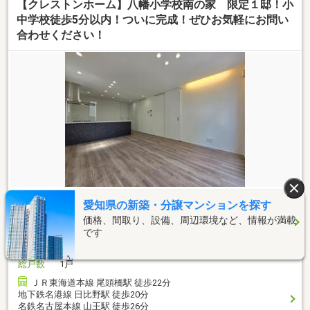
【クレストンホーム】八幡小学校南の家 限定１邸！小
中学校徒歩5分以内！ついに完成！ぜひお気軽にお問い
合わせください！
4,480
万円
愛知県の新築・分譲マンションを探す
価格、間取り、設備、周辺環境など、情報が満載
間取り
4LDK
です
建物面積
2
102.28m
土地面積
2
92.56m
（実測）
総戸数
1戸
ＪＲ東海道本線 尾頭橋駅 徒歩22分
地下鉄名港線 日比野駅 徒歩20分
名鉄名古屋本線 山王駅 徒歩26分