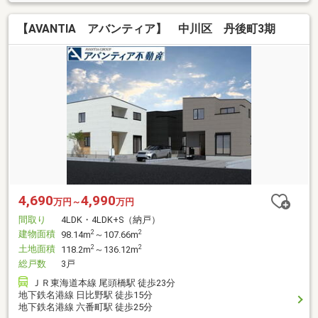
【AVANTIA アバンティア】 中川区 丹後町3期
4,690
4,990
万円～
万円
間取り
4LDK・4LDK+S（納戸）
建物面積
2
2
98.14m
～107.66m
土地面積
2
2
118.2m
～136.12m
総戸数
3戸
ＪＲ東海道本線 尾頭橋駅 徒歩23分
地下鉄名港線 日比野駅 徒歩15分
地下鉄名港線 六番町駅 徒歩25分