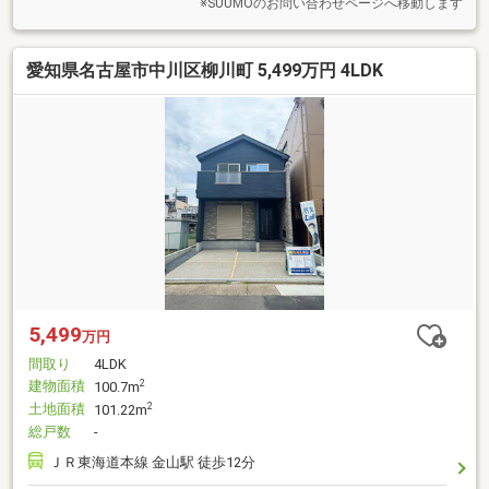
できます！
※SUUMOのお問い合わせページへ移動します
愛知県名古屋市中川区柳川町 5,499万円 4LDK
5,499
万円
間取り
4LDK
建物面積
2
100.7m
土地面積
2
101.22m
総戸数
-
ＪＲ東海道本線 金山駅 徒歩12分