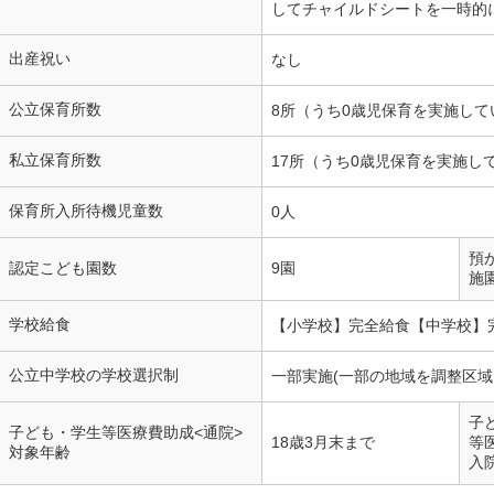
してチャイルドシートを一時的
出産祝い
なし
公立保育所数
8所（うち0歳児保育を実施して
私立保育所数
17所（うち0歳児保育を実施し
保育所入所待機児童数
0人
預
認定こども園数
9園
施
学校給食
【小学校】完全給食【中学校】
公立中学校の学校選択制
一部実施(一部の地域を調整区域
子
子ども・学生等医療費助成<通院>
18歳3月末まで
等
対象年齢
入