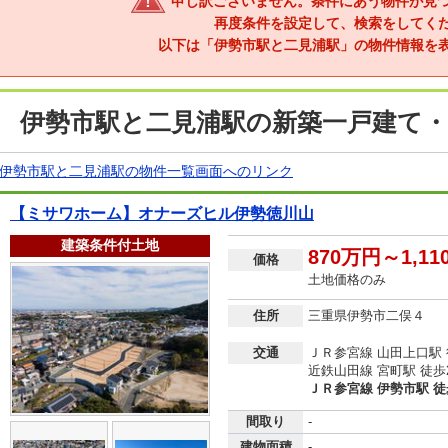
申し訳ございません。条件にあう物件が見
再度条件を設定して、検索をしてく
以下は「伊勢市駅と二見浦駅」の物件情報を
伊勢市駅と二見浦駅の新築一戸建て・
伊勢市駅と二見浦駅の物件一覧画面へのリンク
【ミサワホーム】オナーズヒル伊勢徳川山
建築条件付土地
870万円～1,1
価格
土地価格のみ
住所
三重県伊勢市二俣４
交通
ＪＲ参宮線 山田上口駅 
近鉄山田線 宮町駅 徒歩
ＪＲ参宮線 伊勢市駅 徒
間取り
-
建物面積
-