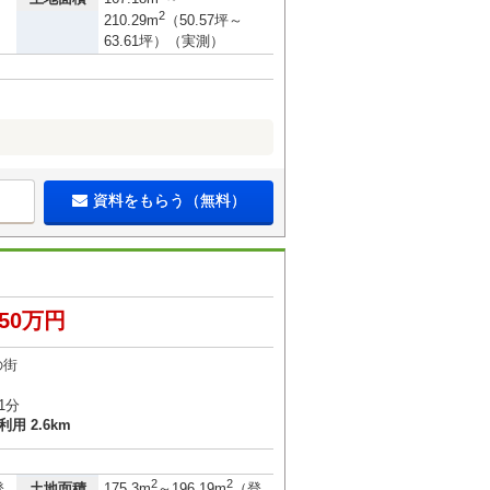
2
210.29m
（50.57坪～
63.61坪）（実測）
資料をもらう（無料）
750万円
の街
1分
用 2.6km
2
2
土地面積
登
175.3m
～196.19m
（登