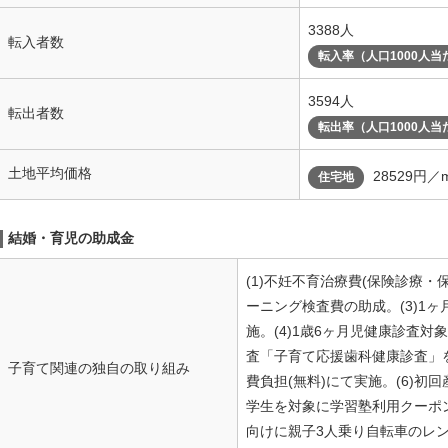
3388人
転入者数
転入率（人口1000人当
3594人
転出者数
転出率（人口1000人当
土地平均価格
28529円／
住宅地
結婚・育児の助成金
(1)不妊不育治療費(保険診療・
ーニング検査費の助成。(3)1ヶ
施。(4)1歳6ヶ月児健康診査
査「子育て応援歯科健康診査」を
子育て関連の独自の取り組み
費負担(無料)にて実施。(6)初回
学生を対象に学習塾利用クーポン
向けに親子3人乗り自転車のレン