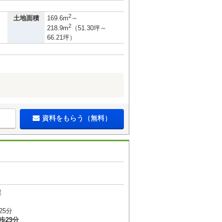
2
土地面積
169.6m
～
2
218.9m
（51.30坪～
66.21坪）
資料をもらう（無料）
屋
25分
歩29分