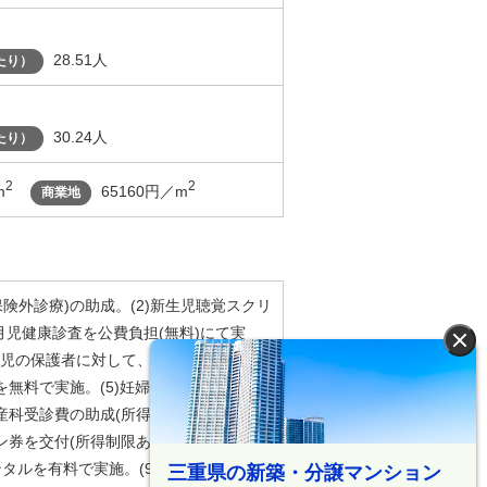
28.51人
たり）
30.24人
たり）
2
2
m
65160円／m
商業地
保険外診療)の助成。(2)新生児聴覚スクリ
月児健康診査を公費負担(無料)にて実
×
対象児の保護者に対して、個別の歯科健康診
無料で実施。(5)妊婦歯科健康診査を公
産科受診費の助成(所得制限あり)。(7)中
券を交付(所得制限あり)。(8)多子世帯
タルを有料で実施。(9)祖父母などに対
三重県の新築・分譲マンション