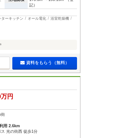
記）
ンターキッチン
オール電化
浴室乾燥機
中
資料をもらう（無料）
20万円
の街
用 2.6km
ス 光の街西 徒歩1分