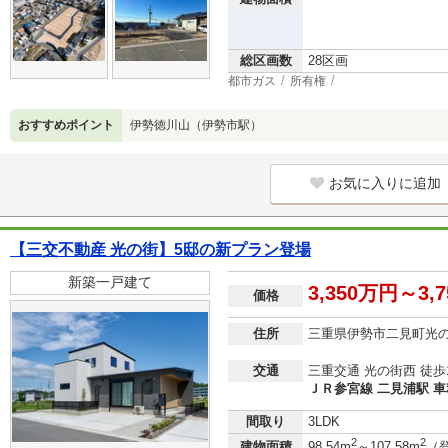
総区画数
28区画
都市ガス
所有権
おすすめポイント
伊勢徳川山（伊勢市駅）
お気に入りに追加
【三交不動産 光の街】5邸の新プラン登場
新築一戸建て
3,350万円～3,
価格
住所
三重県伊勢市二見町光
交通
三重交通 光の街西 徒歩
ＪＲ参宮線 二見浦駅 車利
間取り
3LDK
2
2
建物面積
98.54m
～107.58m
（