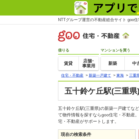
NTTグループ運営の不動産総合サイト goo
借りる
マンションを買う
店舗･
賃貸
新築
中
事業用
住宅・不動産
>
新築一戸建て
>
東海
>
三重
五十鈴ケ丘駅(三重県
五十鈴ケ丘駅(三重県)の新築一戸建て
て物件情報を探すならgoo住宅・不動産
宅・不動産がサポートします。
現在の検索条件