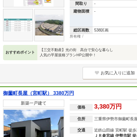
間取り
-
建物面積
-
総区画数
538区画
所有権
【三交不動産】光の街 高台で安心な暮らし
おすすめポイント
人気の平屋規格プランHP公開中！
お気に入りに追加
御薗町長屋（宮町駅） 3380万円
新築一戸建て
3,380万円
価格
住所
三重県伊勢市御薗町長
交通
近鉄山田線 宮町駅 徒歩
ＪＲ参宮線 伊勢市駅 徒