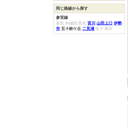
同じ路線から探す
参宮線
多気
外城田
田丸
宮川
山田上口
伊勢
市
五十鈴ケ丘
二見浦
松下
鳥羽