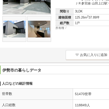
ＪＲ参宮線 山田上口駅 
間取り
3LDK
2
建物面積
125.26m
37.89坪
総戸数
1戸
所有権
お気に入りに追加
伊勢市の暮らしデータ
人口などの統計情報
世帯数
51470世帯
人口総数
118849人