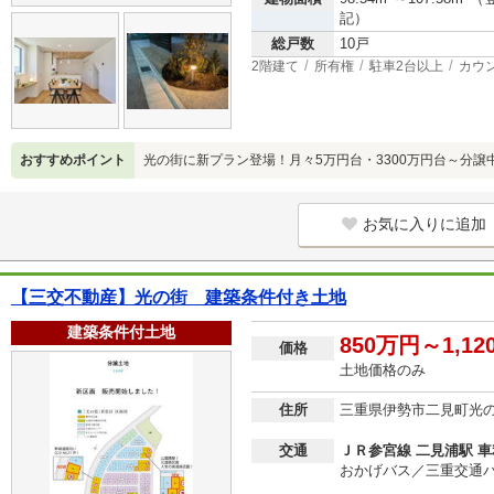
記）
総戸数
10戸
2階建て
所有権
駐車2台以上
カウ
おすすめポイント
光の街に新プラン登場！月々5万円台・3300万円台～分譲
お気に入りに追加
【三交不動産】光の街 建築条件付き土地
建築条件付土地
850万円～1,1
価格
土地価格のみ
住所
三重県伊勢市二見町光
交通
ＪＲ参宮線 二見浦駅 車利
おかげバス／三重交通バ