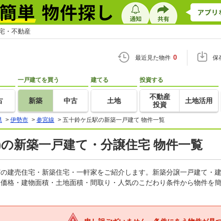
住宅・不動産
0
最近見た物件
保
一戸建てを買う
建てる
投資する
不動産
古
新築
中古
土地
土地活用
投資
県
>
伊勢市
>
参宮線
>
五十鈴ケ丘駅の新築一戸建て 物件一覧
)の新築一戸建て・分譲住宅 物件一覧
などの建売住宅・新築住宅・一軒家をご紹介します。新築分譲一戸建て・
。価格・建物面積・土地面積・間取り・人気のこだわり条件から物件を簡