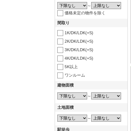
～
価格未定の物件を除く
間取り
1K/DK/LDK(+S)
2K/DK/LDK(+S)
3K/DK/LDK(+S)
4K/DK/LDK(+S)
5K以上
ワンルーム
建物面積
～
土地面積
～
駅徒歩