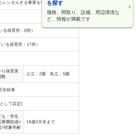
を探す
にレンタルする事業を有料で実施。
価格、間取り、設備、周辺環境な
ど、情報が満載です
いる保育所：8所）
ている保育所：17所）
かり保育実
公立：2園 私立：5園
園数
完全給食
として設定)
ども・学生
医療費助成<
18歳3月末まで
院>対象年齢