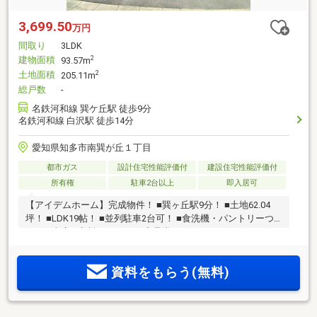
3,699.50
万円
間取り
3LDK
建物面積
2
93.57m
土地面積
2
205.11m
総戸数
-
名鉄河和線 巽ケ丘駅 徒歩9分
名鉄河和線 白沢駅 徒歩14分
愛知県知多市南巽が丘１丁目
都市ガス
設計住宅性能評価付
建設住宅性能評価付
所有権
駐車2台以上
即入居可
【アイデムホーム】完成物件！ ■巽ヶ丘駅9分！ ■土地62.04
坪！ ■LDK19帖！ ■並列駐車2台可！ ■食洗機・パントリーつ
き！ ■南店へ相談してイオン商品券をもらおう！
資料をもらう(無料)