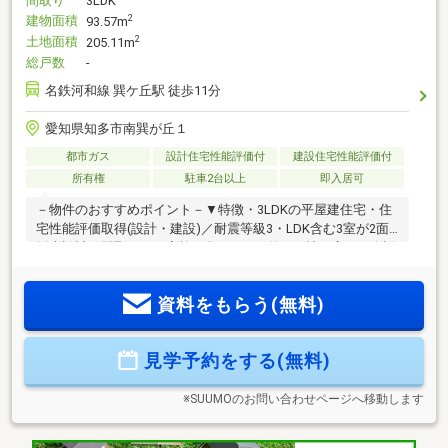
間取り
3LDK
建物面積
2
93.57m
土地面積
2
205.11m
総戸数
-
名鉄河和線 巽ケ丘駅 徒歩11分
愛知県知多市南巽が丘１
都市ガス
設計住宅性能評価付
建設住宅性能評価付
所有権
駐車2台以上
即入居可
－物件のおすすめポイント－▼特徴・3LDKの平屋建住宅・住
宅性能評価取得(設計・建設)／耐震等級3・LDK含む3室が2面
採光設計の間取り・ご家族が集うLDKは約19.0帖の広さ・会話
の弾む対面式キッチン採用・キッチンとランドリーを繋ぐパ
ントリー・主寝室は約7.5帖の広さ、WICを設置・玄関にSIC、
資料をもらう(無料)
廊下にファミリークローゼットを設置・キッチン・浴室・ト
イレに窓があり、自然換気可能・カースペース2台分有(車種に
よる)▼設備・食器洗乾燥機・浴室乾燥機■ ご希望の住まい探
見学予約をする(無料)
しをお手伝いします ━━━━━・・・物件の詳細・ご相談は
お気軽にお問い合わせください。
※SUUMOのお問い合わせページへ移動します