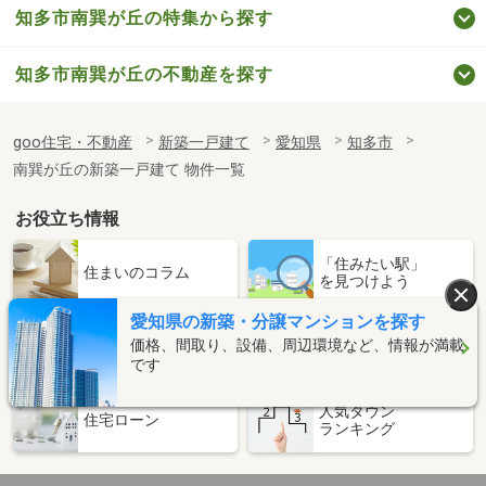
知多市南巽が丘の特集から探す
知多市南巽が丘の不動産を探す
goo住宅・不動産
新築一戸建て
愛知県
知多市
南巽が丘の新築一戸建て 物件一覧
お役立ち情報
「住みたい駅」
住まいのコラム
を見つけよう
愛知県の新築・分譲マンションを探す
暮らしのデータ
価格、間取り、設備、周辺環境など、情報が満載
家賃相場
(補助金・助成金情報)
です
人気タウン
住宅ローン
ランキング