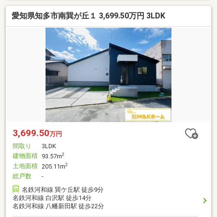
愛知県知多市南巽が丘１ 3,699.50万円 3LDK
3,699.50
万円
間取り
3LDK
建物面積
2
93.57m
土地面積
2
205.11m
総戸数
-
名鉄河和線 巽ケ丘駅 徒歩9分
名鉄河和線 白沢駅 徒歩14分
名鉄河和線 八幡新田駅 徒歩22分