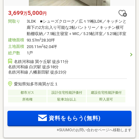
3,699
5,000
万
円
間取り
3LDK ■シューズクローク／広々19帖LDK／キッチンと
廊下の2方出入り可能な2帖パントリー／キッチン横可
動棚収納／7.5帖主寝室＋WIC／5.25帖洋室／5.25帖洋室
建物面積
2
93.57m
28.30坪
土地面積
2
205.11m
62.04坪
総戸数
1戸
名鉄河和線 巽ケ丘駅 徒歩11分
名鉄河和線 白沢駅 徒歩18分
名鉄河和線 八幡新田駅 徒歩23分
愛知県知多市南巽が丘１
都市ガス
設計住宅性能評価付
建設住宅性能評価付
所有権
駐車2台以上
即入居可
資料をもらう(無料)
※SUUMOのお問い合わせページへ移動します