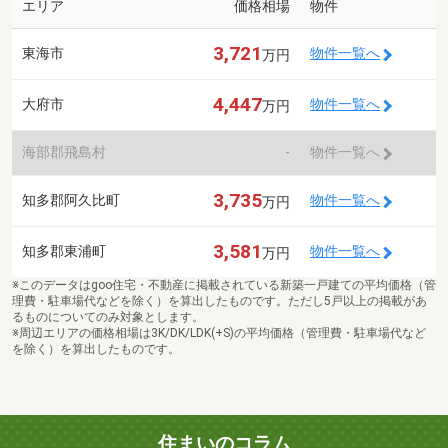
エリア
価格相場
物件
3,721
東海市
物件一覧へ
万円
4,447
大府市
物件一覧へ
万円
海部郡飛島村
-
物件一覧へ
3,735
知多郡阿久比町
物件一覧へ
万円
3,581
知多郡東浦町
物件一覧へ
万円
※このデータはgoo住宅・不動産に掲載されている新築一戸建ての平均価格（管
理費・駐車場代などを除く）を算出したものです。ただし5戸以上の掲載があ
るものについてのみ対象とします。
※周辺エリアの価格相場は3K/DK/LDK(+S)の平均価格（管理費・駐車場代など
を除く）を算出したものです。
住まいのコラム