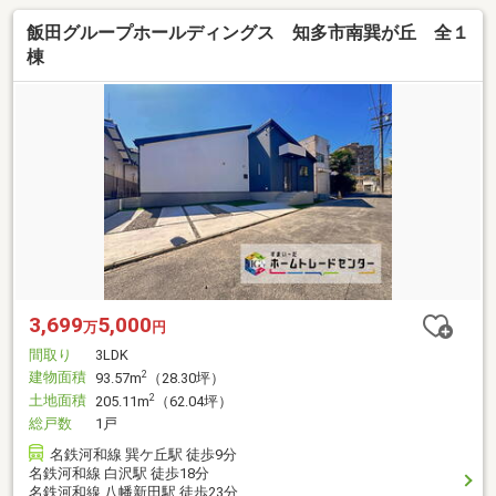
飯田グループホールディングス 知多市南巽が丘 全１
棟
3,699
5,000
万
円
間取り
3LDK
建物面積
2
93.57m
（28.30坪）
土地面積
2
205.11m
（62.04坪）
総戸数
1戸
名鉄河和線 巽ケ丘駅 徒歩9分
名鉄河和線 白沢駅 徒歩18分
名鉄河和線 八幡新田駅 徒歩23分