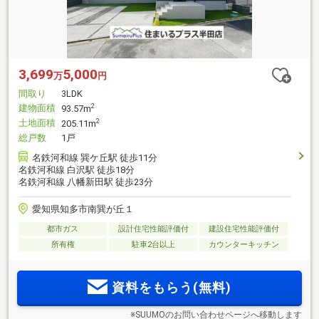
3,699
5,000
万
円
間取り
3LDK
建物面積
2
93.57m
土地面積
2
205.11m
総戸数
1戸
名鉄河和線 巽ケ丘駅 徒歩11分
名鉄河和線 白沢駅 徒歩18分
名鉄河和線 八幡新田駅 徒歩23分
愛知県知多市南巽が丘１
都市ガス
設計住宅性能評価付
建設住宅性能評価付
所有権
駐車2台以上
カウンターキッチン
資料をもらう(無料)
※SUUMOのお問い合わせページへ移動します