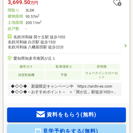
3,699.50
万円
間取り
3LDK
建物面積
2
93.57m
土地面積
2
205.11m
総戸数
-
名鉄河和線 巽ケ丘駅 徒歩10分
名鉄河和線 白沢駅 徒歩15分
名鉄河和線 八幡新田駅 徒歩22分
愛知県知多市南巽が丘１
都市ガス
駐車場有り
所有権
ウォークインクローゼ
浴室乾燥機
平屋
ット
◆◇◇◆ 新築限定キャンペーン中 https://archi-es.com
◆◇◇◆～おすすめポイント～ ○「巽が丘」駅徒歩10分○限
定1邸 平屋住宅○陽当たり良好○並列駐車～ライフインフォメ
ーション～○知多クロスこども園徒歩7分○マ・メール知多保育
園徒歩19分〇新田小学校徒歩14分〇東部中学校徒歩18分 ○フ
資料をもらう(無料)
ァミリーマート徒歩8分○セブンイレブン徒歩9分○カネスエ徒
歩8分○ユーストア徒歩27分○スギ薬局徒歩14分○南巽が丘2号
広場徒歩1分◆◇◇◆ フリーダイヤル ０１２０－６１３－
見学予約をする(無料)
６６０ ◆◇◇◆までお気軽にご連絡ください。