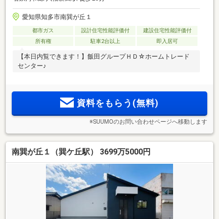
愛知県知多市南巽が丘１
都市ガス
設計住宅性能評価付
建設住宅性能評価付
所有権
駐車2台以上
即入居可
【本日内覧できます！】飯田グループＨＤ☆ホームトレード
センター♪
資料をもらう(無料)
※SUUMOのお問い合わせページへ移動します
南巽が丘１（巽ケ丘駅） 3699万5000円