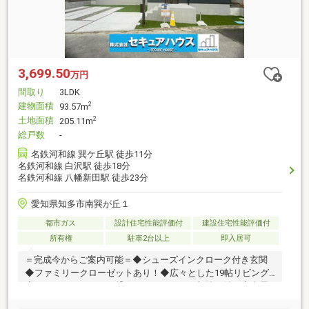
3,699.50
万円
間取り
3LDK
建物面積
2
93.57m
土地面積
2
205.11m
総戸数
-
名鉄河和線 巽ケ丘駅 徒歩11分
名鉄河和線 白沢駅 徒歩18分
名鉄河和線 八幡新田駅 徒歩23分
愛知県知多市南巽が丘１
都市ガス
設計住宅性能評価付
建設住宅性能評価付
所有権
駐車2台以上
即入居可
＝完成今からご案内可能＝◆シューズインクローク付き玄関
◆ファミリークローゼットあり！◆広々とした19帖リビング
◆ランドリールームと繋がるパントリー（収納）付き◆全居
室収納◆お庭のある暮らし◆成約プレゼント実施中☆詳しく