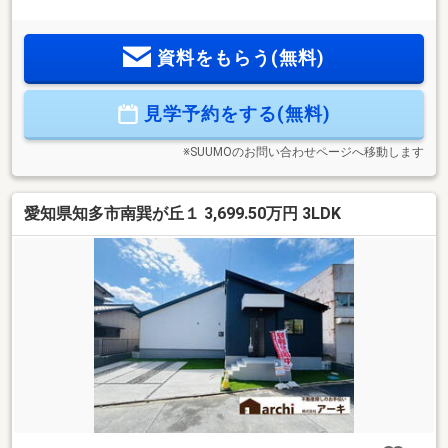
心】 耐震等級3、長期優良住宅【品質】 設計性能評価、建
設性能評価【充実】 平屋、駐車並列2台、食洗機、パントリ
ー、庭、WIC、FCL、SIC、全居室収納完備＊新田小学校：
資料をもらう(無料)
850m(徒歩約11分)＊東部中学校：1280m(徒歩約16分)＊名鉄
河和線「巽ヶ丘」駅徒歩約9分！●自己資金0円でも大丈夫！●
＊水曜日も休まず営業！＊ファイナンシャルプランナー常駐
見学予約をする(無料)
店！＊資金計画でご不安な方もご気軽にご相談ください！＊
未公開物件も多数ご用意！＊南店へ相談してイオン商品券を
もらおう！
※SUUMOのお問い合わせページへ移動します
愛知県知多市南巽が丘１ 3,699.50万円 3LDK