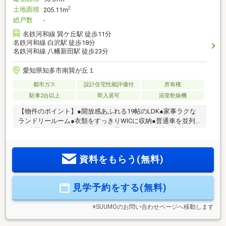
土地面積
2
205.11m
総戸数
-
名鉄河和線 巽ケ丘駅 徒歩11分
名鉄河和線 白沢駅 徒歩18分
名鉄河和線 八幡新田駅 徒歩23分
愛知県知多市南巽が丘１
都市ガス
設計住宅性能評価付
所有権
駐車2台以上
即入居可
浴室乾燥機
【物件のポイント】●開放感あふれる19帖のLDK●家事ラクな
ランドリールーム●衣類をすっきりWICに収納●普通車を並列
で2台駐車可能＊ワンフロアの平屋ならではの快適な家事動線
で、家族の会話も自然と弾む住まいです。【周辺環境のポイ
ント】●駅まで徒歩10分で通勤も快適●スーパーまで徒歩7分の
資料をもらう(無料)
便利さ●閑静で緑豊かな落ち着いた街＊駅やスーパー、コンビ
ニがすべて徒歩圏内に揃い、毎日の暮らしが快適に送れま
す。
見学予約をする(無料)
※SUUMOのお問い合わせページへ移動します