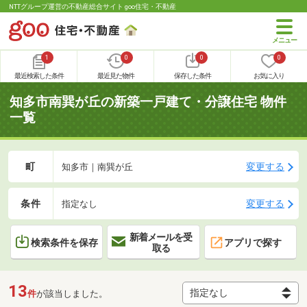
NTTグループ運営の不動産総合サイト goo住宅・不動産
1
0
0
0
最近検索した条件
最近見た物件
保存した条件
お気に入り
知多市南巽が丘の新築一戸建て・分譲住宅 物件
一覧
町
変更する
知多市｜南巽が丘
条件
変更する
指定なし
新着メールを受
検索条件を保存
アプリで探す
取る
13
件
が該当しました。