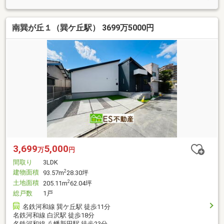
南巽が丘１（巽ケ丘駅） 3699万5000円
3,699
5,000
万
円
間取り
3LDK
建物面積
2
93.57m
28.30坪
土地面積
2
205.11m
62.04坪
総戸数
1戸
名鉄河和線 巽ケ丘駅 徒歩11分
名鉄河和線 白沢駅 徒歩18分
名鉄河和線 八幡新田駅 徒歩23分