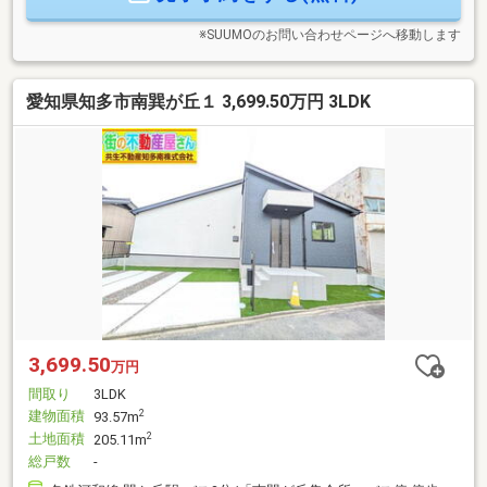
※SUUMOのお問い合わせページへ移動します
愛知県知多市南巽が丘１ 3,699.50万円 3LDK
3,699.50
万円
間取り
3LDK
建物面積
2
93.57m
土地面積
2
205.11m
総戸数
-