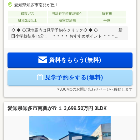
愛知県知多市南巽が丘１
都市ガス
設計住宅性能評価付
所有権
駐車2台以上
浴室乾燥機
平屋
◇ ◆ ◇現地案内は見学予約をクリック◇ ◆ ◇ 新
田小学校徒歩15分！ ＊＊＊＊ おすすめポイント ＊＊＊
＊ ・平屋建てのお家♪ ・パントリー付き！ ・WIC完備
☆ ・並列駐車3台可能☆ ・全居室フローリング仕様♪ ＊
＊＊＊＊＊＊＊＊＊＊＊＊＊＊＊◎ 知多市南巽が丘1丁目 全
資料をもらう(無料)
1棟 1号棟 ◎ 資料請求だけでもOK！Ｍ＆Ｋホームで
は、◆お客様第一目線のスタッフが親身になってお家探しの
サポートを致します！！◆住宅ローンアドバイザーによる資
見学予約をする(無料)
金相談が可能です♪お問合せ・ご案内はお気軽にご相談くださ
い！！
※SUUMOのお問い合わせページへ移動します
愛知県知多市南巽が丘１ 3,699.50万円 3LDK