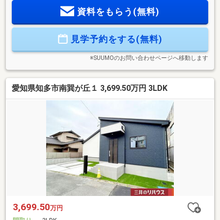
はプレゼント情報参照下さい♪～周辺環境～〇知多クロスこど
資料をもらう(無料)
も園 徒歩10分〇新田小学校 徒歩15分〇東部中学校 徒歩
17分〇スーパー徒歩8分、コンビニ徒歩11分、ドラッグストア
徒歩16分の周辺施設充実♪☆お問い合わせは『052‐627‐2130』
見学予約をする(無料)
まで♪(株)セキュアハウス 365日営業中ピンクの「見学予約す
る（無料）」をクリック！
※SUUMOのお問い合わせページへ移動します
愛知県知多市南巽が丘１ 3,699.50万円 3LDK
3,699.50
万円