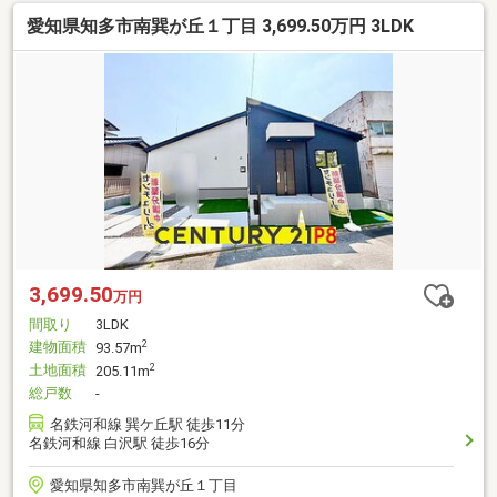
愛知県知多市南巽が丘１丁目 3,699.50万円 3LDK
3,699.50
万円
間取り
3LDK
建物面積
2
93.57m
土地面積
2
205.11m
総戸数
-
名鉄河和線 巽ケ丘駅 徒歩11分
名鉄河和線 白沢駅 徒歩16分
愛知県知多市南巽が丘１丁目