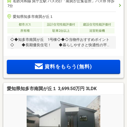
名鉄河和線 巽ケ丘駅 バス3分/「南巽が丘集会所」バス停 停歩
7分
愛知県知多市南巽が丘１
都市ガス
設計住宅性能評価付
建設住宅性能評価付
所有権
駐車2台以上
浴室乾燥機
◇◆知多市南巽が丘 1号棟◇◆◇当物件おすすめポイント
◇ ◆長期優良住宅！ ◆暮らしやすさと快適性の平
屋！！ ◆奥行き約2.6mのお庭付き♪ ◆部屋ごとに設け
た収納は住みやすさへのこだわり！7.5帖の洋室にはWIC完
備・・・周辺環境・・・ 新田小学校：900ｍ（徒歩12
資料をもらう(無料)
分） 東部中学校：1300ｍ（徒歩17分）●今から見たい！聞
きたい！にスピード対応可♪平日、土日いつでもOK ●自己資金
0円でも大丈夫●まずはローンが通るかどうか知りたいだけで
もOK ●資料請求だけ、話を聞くだけでもOK●自営業の方、転
愛知県知多市南巽が丘１ 3,699.50万円 3LDK
職後間もない方もお任せください