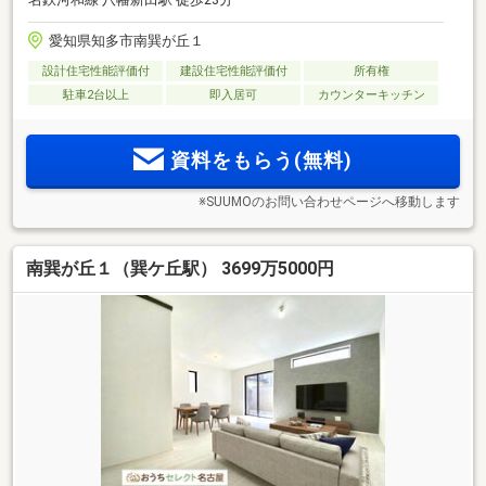
愛知県知多市南巽が丘１
設計住宅性能評価付
建設住宅性能評価付
所有権
駐車2台以上
即入居可
カウンターキッチン
資料をもらう(無料)
※SUUMOのお問い合わせページへ移動します
南巽が丘１（巽ケ丘駅） 3699万5000円