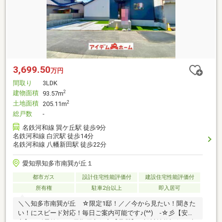
3,699.50
万円
間取り
3LDK
建物面積
2
93.57m
土地面積
2
205.11m
総戸数
-
名鉄河和線 巽ケ丘駅 徒歩9分
名鉄河和線 白沢駅 徒歩14分
名鉄河和線 八幡新田駅 徒歩22分
愛知県知多市南巽が丘１
都市ガス
設計住宅性能評価付
建設住宅性能評価付
所有権
駐車2台以上
即入居可
＼＼知多市南巽が丘 ☆限定1邸！／／今から見たい！聞きた
い！にスピード対応！毎日ご案内可能です♪(^^)ゞ-☆彡【安