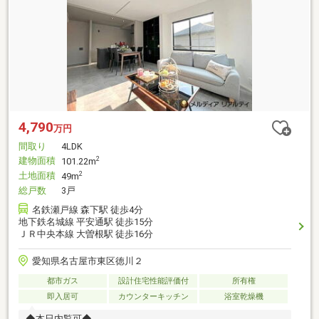
4,790
万円
間取り
4LDK
建物面積
2
101.22m
土地面積
2
49m
総戸数
3戸
名鉄瀬戸線 森下駅 徒歩4分
地下鉄名城線 平安通駅 徒歩15分
ＪＲ中央本線 大曽根駅 徒歩16分
愛知県名古屋市東区徳川２
都市ガス
設計住宅性能評価付
所有権
即入居可
カウンターキッチン
浴室乾燥機
◆本日内覧可◆