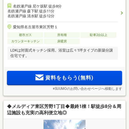
名鉄瀬戸線 尼ケ坂駅 徒歩8分
名鉄瀬戸線 森下駅 徒歩11分
名鉄瀬戸線 清水駅 徒歩12分
愛知県名古屋市東区芳野１
都市ガス
所有権
駐車2台以上
カウンターキッチン
床暖房
LDKは対面式キッチン採用。浴室は広々1坪タイプの新築分譲
住宅です。
資料をもらう(無料)
※SUUMOのお問い合わせページへ移動します
◆メルディア東区芳野1丁目◆最終1棟！駅徒歩8分＆周
辺施設も充実の高利便立地◎