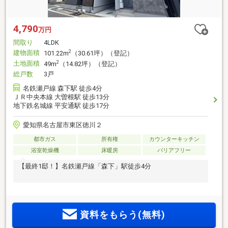
4,790
万円
間取り
4LDK
建物面積
2
101.22m
（30.61坪）（登記）
土地面積
2
49m
（14.82坪）（登記）
総戸数
3戸
名鉄瀬戸線 森下駅 徒歩4分
ＪＲ中央本線 大曽根駅 徒歩13分
地下鉄名城線 平安通駅 徒歩17分
愛知県名古屋市東区徳川２
都市ガス
所有権
カウンターキッチン
浴室乾燥機
床暖房
バリアフリー
【最終1邸！】名鉄瀬戸線「森下」駅徒歩4分
資料をもらう(無料)