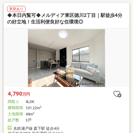
更新あり
◆本日内覧可◆メルディア東区徳川2丁目｜駅徒歩4分
の好立地！生活利便良好な住環境◎
4,790
万円
間取り
4LDK
建物面積
2
101.22m
土地面積
2
49m
総戸数
3戸
名鉄瀬戸線 森下駅 徒歩4分