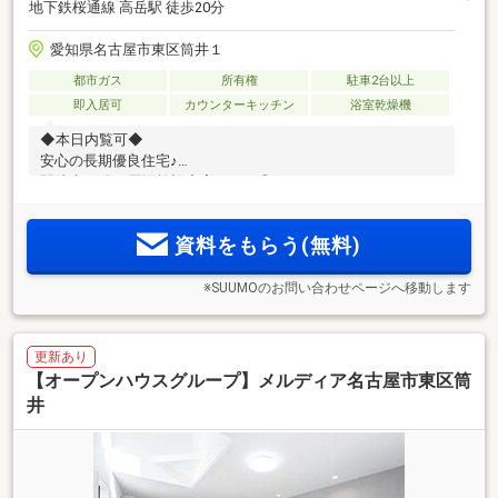
地下鉄桜通線 高岳駅 徒歩20分
愛知県名古屋市東区筒井１
都市ガス
所有権
駐車2台以上
即入居可
カウンターキッチン
浴室乾燥機
◆本日内覧可◆
安心の長期優良住宅♪
駅徒歩10分＆周辺施設充実エリア◎
資料をもらう(無料)
※SUUMOのお問い合わせページへ移動します
更新あり
【オープンハウスグループ】メルディア名古屋市東区筒
井