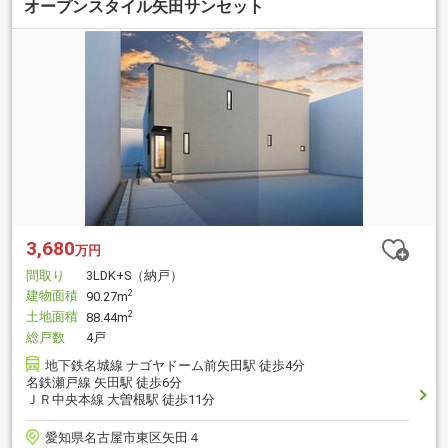
オープンスタイル矢田サンセット
3,680
万円
間取り
3LDK+S（納戸）
建物面積
2
90.27m
土地面積
2
88.44m
総戸数
4戸
地下鉄名城線 ナゴヤドーム前矢田駅 徒歩4分
名鉄瀬戸線 矢田駅 徒歩6分
ＪＲ中央本線 大曽根駅 徒歩11分
愛知県名古屋市東区矢田４