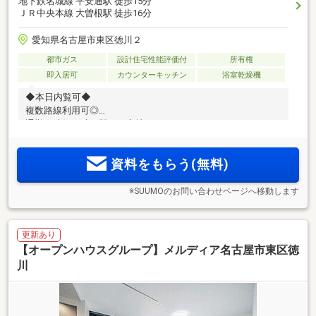
地下鉄名城線 平安通駅 徒歩15分
ＪＲ中央本線 大曽根駅 徒歩16分
愛知県名古屋市東区徳川２
都市ガス
設計住宅性能評価付
所有権
即入居可
カウンターキッチン
浴室乾燥機
◆本日内覧可◆
複数路線利用可◎
通勤の時短も叶う駅チカ立地！
資料をもらう(無料)
※SUUMOのお問い合わせページへ移動します
更新あり
【オープンハウスグループ】メルディア名古屋市東区徳
川