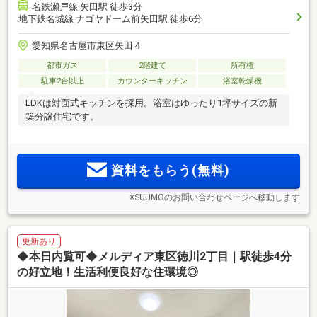
名鉄瀬戸線 矢田駅 徒歩3分
地下鉄名城線 ナゴヤドーム前矢田駅 徒歩6分
愛知県名古屋市東区矢田４
都市ガス
2階建て
所有権
駐車2台以上
カウンターキッチン
浴室乾燥機
LDKは対面式キッチンを採用。浴室はゆったり1坪サイズの新
築分譲住宅です。
資料をもらう(無料)
※SUUMOのお問い合わせページへ移動します
更新あり
◆本日内覧可◆メルディア東区徳川2丁目｜駅徒歩4分
の好立地！生活利便良好な住環境◎