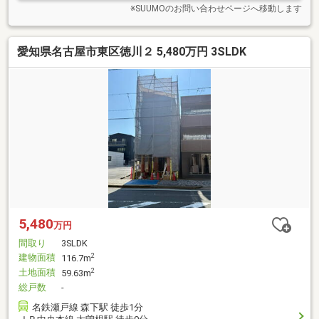
※SUUMOのお問い合わせページへ移動します
愛知県名古屋市東区徳川２ 5,480万円 3SLDK
5,480
万円
間取り
3SLDK
建物面積
2
116.7m
土地面積
2
59.63m
総戸数
-
名鉄瀬戸線 森下駅 徒歩1分