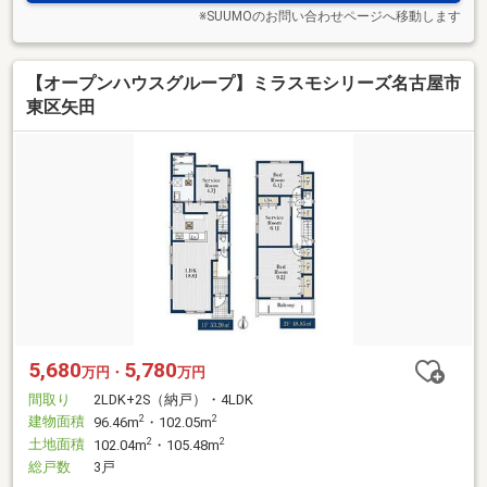
※SUUMOのお問い合わせページへ移動します
【オープンハウスグループ】ミラスモシリーズ名古屋市
東区矢田
5,680
5,780
万円・
万円
間取り
2LDK+2S（納戸）・4LDK
建物面積
2
2
96.46m
・102.05m
土地面積
2
2
102.04m
・105.48m
総戸数
3戸