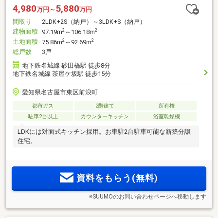
4,980
5,880
万円～
万円
間取り
2LDK+2S（納戸）～3LDK+S（納戸）
建物面積
2
2
97.19m
～106.18m
土地面積
2
2
75.86m
～92.69m
総戸数
3戸
地下鉄名城線 砂田橋駅 徒歩8分
地下鉄名城線 茶屋ケ坂駅 徒歩15分
愛知県名古屋市東区前浪町
都市ガス
2階建て
所有権
駐車2台以上
カウンターキッチン
浴室乾燥機
LDKには対面式キッチン採用。お車駐2台駐車可能な新築分譲
住宅。
資料をもらう(無料)
※SUUMOのお問い合わせページへ移動します