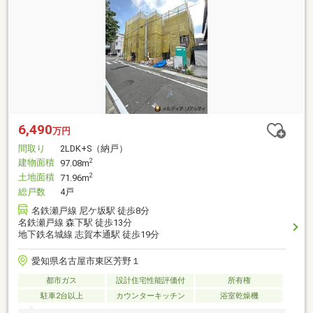
6,490
万円
間取り
2LDK+S（納戸）
建物面積
2
97.08m
土地面積
2
71.96m
総戸数
4戸
名鉄瀬戸線 尼ケ坂駅 徒歩8分
名鉄瀬戸線 森下駅 徒歩13分
地下鉄名城線 志賀本通駅 徒歩19分
愛知県名古屋市東区芳野１
都市ガス
設計住宅性能評価付
所有権
駐車2台以上
カウンターキッチン
浴室乾燥機