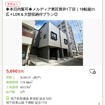
更新あり
◆本日内覧可◆メルディア東区筒井1丁目｜18帖超の
広々LDK＆大型収納付プラン◎
5,690
万円
間取り
3LDK+S（納戸）
建物面積
2
119.48m
土地面積
2
69.37m
総戸数
2戸
地下鉄桜通線 車道駅 徒歩10分
地下鉄東山線 千種駅 徒歩17分