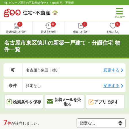
NTTグループ運営の不動産総合サイト goo住宅・不動産
1
0
0
0
最近検索した条件
最近見た物件
保存した条件
お気に入り
名古屋市東区徳川の新築一戸建て・分譲住宅 物
件一覧
町
変更する
名古屋市東区｜徳川
条件
変更する
指定なし
新着メールを受
検索条件を保存
アプリで探す
取る
7
件
が該当しました。