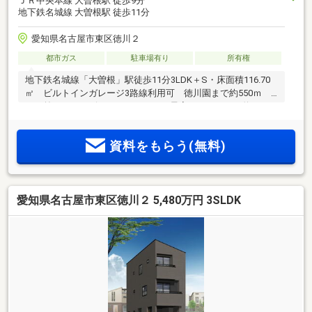
ＪＲ中央本線 大曽根駅 徒歩9分
地下鉄名城線 大曽根駅 徒歩11分
愛知県名古屋市東区徳川２
都市ガス
駐車場有り
所有権
地下鉄名城線「大曽根」駅徒歩11分3LDK＋S・床面積116.70
㎡ ビルトインガレージ3路線利用可 徳川園まで約550ｍ
目の前にはコンビニエンスストア 最寄りスーパーも約430ｍ
と環境と利便性を兼ね備えた立地
資料をもらう(無料)
愛知県名古屋市東区徳川２ 5,480万円 3SLDK