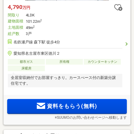
4,790
万円
間取り
4LDK
建物面積
2
101.22m
土地面積
2
49m
総戸数
3戸
名鉄瀬戸線 森下駅 徒歩4分
愛知県名古屋市東区徳川２
都市ガス
所有権
カウンターキッチン
床暖房
全居室収納付でお部屋すっきり。カースぺース付の新築分譲
住宅です。
資料をもらう(無料)
※SUUMOのお問い合わせページへ移動します