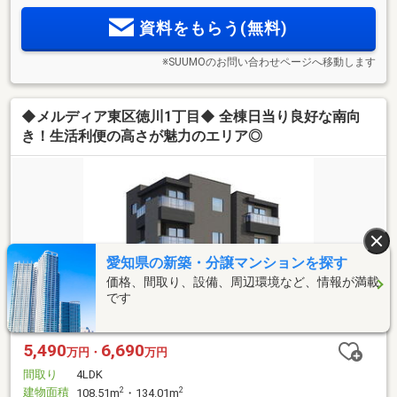
資料をもらう(無料)
※SUUMOのお問い合わせページへ移動します
◆メルディア東区徳川1丁目◆ 全棟日当り良好な南向
き！生活利便の高さが魅力のエリア◎
愛知県の新築・分譲マンションを探す
価格、間取り、設備、周辺環境など、情報が満載
です
5,490
6,690
万円・
万円
間取り
4LDK
建物面積
2
2
108.51m
・134.01m