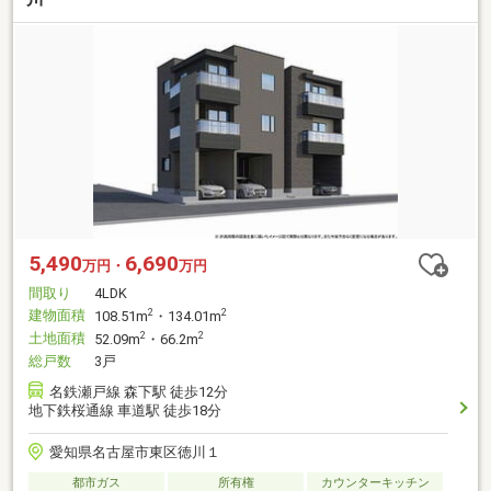
5,490
6,690
万円・
万円
間取り
4LDK
建物面積
2
2
108.51m
・134.01m
土地面積
2
2
52.09m
・66.2m
総戸数
3戸
名鉄瀬戸線 森下駅 徒歩12分
地下鉄桜通線 車道駅 徒歩18分
愛知県名古屋市東区徳川１
都市ガス
所有権
カウンターキッチン