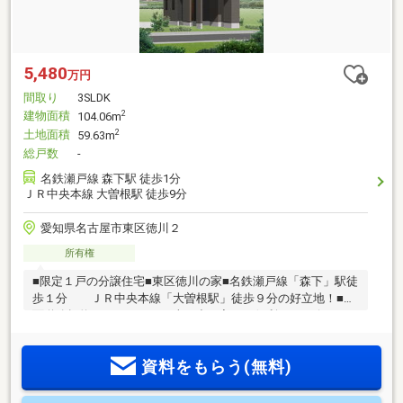
5,480
万円
間取り
3SLDK
建物面積
2
104.06m
土地面積
2
59.63m
総戸数
-
名鉄瀬戸線 森下駅 徒歩1分
ＪＲ中央本線 大曽根駅 徒歩9分
愛知県名古屋市東区徳川２
所有権
■限定１戸の分譲住宅■東区徳川の家■名鉄瀬戸線「森下」駅徒
歩１分 ＪＲ中央本線「大曽根駅」徒歩９分の好立地！■前
面道路幅約１６ｍのためお車の出し入れも便利です■ビルトイ
ンガレージ付の３ＳＬＤＫです■断熱等級５・一次エネルギー
消費量等級５の省エネ住宅■当社売主物件になります【周辺に
資料をもらう(無料)
は学校・お買物施設・公園なども近く便利な住環境です】旭
丘小学校 徒歩5分桜丘中学校 徒歩3分スギドラッグ 大曽
根店 徒歩4分ナフコ不二屋 大曽根店 徒歩6分徳川園 徒