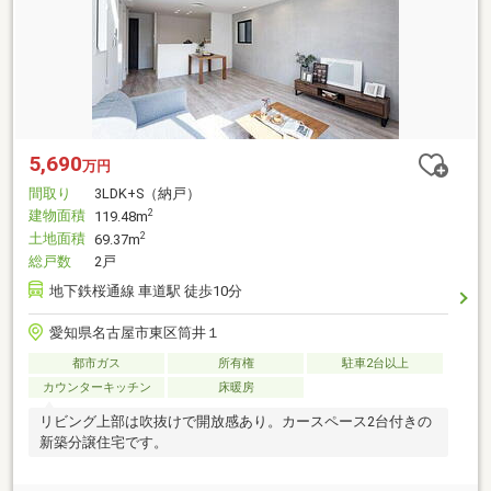
5,690
万円
間取り
3LDK+S（納戸）
建物面積
2
119.48m
土地面積
2
69.37m
総戸数
2戸
地下鉄桜通線 車道駅 徒歩10分
愛知県名古屋市東区筒井１
都市ガス
所有権
駐車2台以上
カウンターキッチン
床暖房
リビング上部は吹抜けで開放感あり。カースペース2台付きの
新築分譲住宅です。