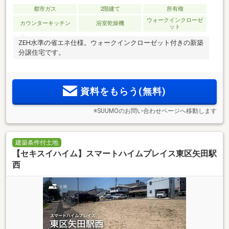
都市ガス
2階建て
所有権
ウォークインクローゼ
カウンターキッチン
浴室乾燥機
ット
ZEH水準の省エネ仕様。ウォークインクローゼット付きの新築
分譲住宅です。
資料をもらう(無料)
※SUUMOのお問い合わせページへ移動します
建築条件付土地
【セキスイハイム】スマートハイムプレイス東区矢田駅
西