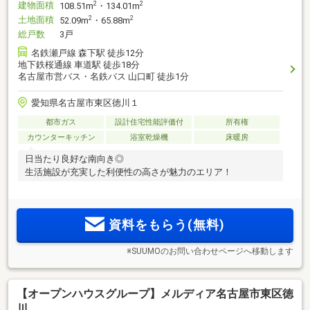
建物面積
2
2
108.51m
・134.01m
土地面積
2
2
52.09m
・65.88m
総戸数
3戸
名鉄瀬戸線 森下駅 徒歩12分
地下鉄桜通線 車道駅 徒歩18分
名古屋市営バス・名鉄バス 山口町 徒歩1分
愛知県名古屋市東区徳川１
都市ガス
設計住宅性能評価付
所有権
カウンターキッチン
浴室乾燥機
床暖房
日当たり良好な南向き◎
生活施設が充実した利便性の高さが魅力のエリア！
資料をもらう(無料)
※SUUMOのお問い合わせページへ移動します
【オープンハウスグループ】メルディア名古屋市東区徳
川