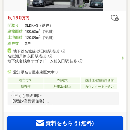
6,190
万円
間取り
3LDK+S（納戸）
建物面積
2
100.63m
（実測）
土地面積
2
120.09m
（実測）
総戸数
3戸
地下鉄名城線 砂田橋駅 徒歩7分
名鉄瀬戸線 矢田駅 徒歩7分
地下鉄名城線 ナゴヤドーム前矢田駅 徒歩7分
愛知県名古屋市東区大幸３
都市ガス
2階建て
設計住宅性能評価付
所有権
駐車2台以上
カウンターキッチン
～早くも最終1邸～
【駅近×高品質住宅】
☆砂田橋・矢田駅徒歩7分
資料をもらう(無料)