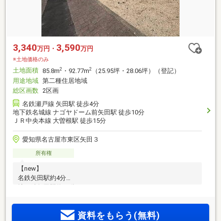
3,340
3,590
万円・
万円
※土地価格のみ
土地面積
2
2
85.8m
・92.77m
（25.95坪・28.06坪）（登記）
用途地域
第二種住居地域
総区画数
2区画
名鉄瀬戸線 矢田駅 徒歩4分
地下鉄名城線 ナゴヤドーム前矢田駅 徒歩10分
ＪＲ中央本線 大曽根駅 徒歩15分
愛知県名古屋市東区矢田３
所有権
【new】
名鉄矢田駅約4分
地下鉄矢田駅約10分
JR大曽根駅約15分
資料をもらう(無料)