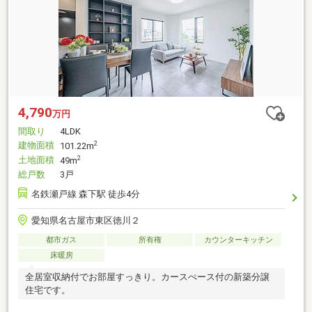
4,790
万円
間取り
4LDK
建物面積
2
101.22m
土地面積
2
49m
総戸数
3戸
名鉄瀬戸線 森下駅 徒歩4分
愛知県名古屋市東区徳川２
都市ガス
所有権
カウンターキッチン
床暖房
全居室収納付でお部屋すっきり。カースぺース付の新築分譲
住宅です。