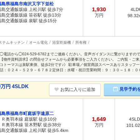
福島県福島市南沢又字下並松
1,930
福島交通飯坂線 上松川駅 徒歩7分
4LD
福島交通飯坂線 笹谷駅 徒歩13分
万円
98.32
福島交通飯坂線 泉駅 徒歩15分
ステムキッチン
オール電化
浴室乾燥機
所有権
◯電話から◯024-529-6782までご連絡ください。音声ガイダンスに繋がります
【物件資料請求】の問合せフォームから必要事項をご入力ください。 ご内覧・ご
コトーマスは泉駅東側、徒歩2分です♪》 駐車場／個室商談スペースありスタッフ一
話：０２４－５２９－６７８２定休日：水曜・祝日営業時間：９：３０～１８：０
万円 4SLDK
見学予約
お気に入りに追加
福島県福島市町庭坂字遠原二
1,649
ＪＲ奥羽本線 庭坂駅 徒歩10分
4SL
ＪＲ奥羽本線 笹木野駅 徒歩38分
万円
101.0
福島交通飯坂線 上松川駅 徒歩5.4km