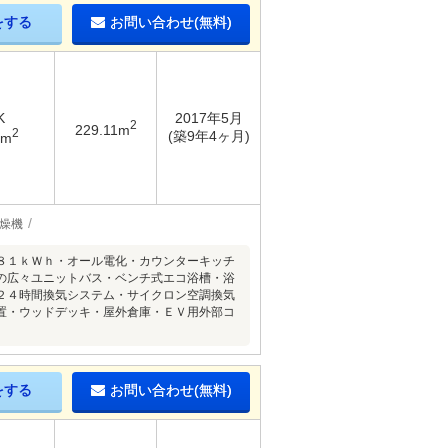
をする
お問い合わせ(無料)
K
2017年5月
2
229.11m
2
(築9年4ヶ月)
7m
燥機
８１ｋＷｈ・オール電化・カウンターキッチ
の広々ユニットバス・ベンチ式エコ浴槽・浴
２４時間換気システム・サイクロン空調換気
置・ウッドデッキ・屋外倉庫・ＥＶ用外部コ
をする
お問い合わせ(無料)