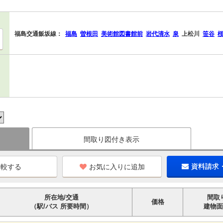
福島交通飯坂線：
福島
曽根田
美術館図書館前
岩代清水
泉
上松川
笹谷
間取り図付き表示
お気に入りに追加
資料請求
所在地/交通
間取
価格
（駅/バス 所要時間）
建物面