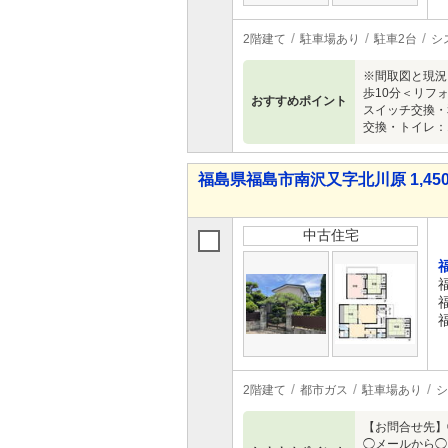
2階建て
駐車場あり
駐車2台
シ
※間取図と現況
歩10分＜リフ
おすすめポイント
スイッチ交換・
交換・トイレ：
福島県福島市南沢又字北川原 1,450
中古住宅
2階建て
都市ガス
駐車場あり
シ
【お問合せ先】
◯メールから◯