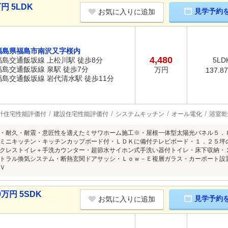
円 5LDK
見学予約
お気に入りに追加
福島県福島市南沢又字桜内
4,480
福島交通飯坂線 上松川駅 徒歩8分
5LD
福島交通飯坂線 泉駅 徒歩7分
万円
137.8
福島交通飯坂線 岩代清水駅 徒歩11分
計住宅性能評価付
建設住宅性能評価付
システムキッチン
オール電化
浴室乾
・耐久・耐震・意匠性を適えたミサワホーム施工※・屋根一体型太陽光パネル５．
ミニキッチン・キッチンカップボード付・ＬＤＫに備付テレビボード・１．２５坪
クレストイレ＋手洗カウンター・超節水サイホン式手洗い器付トイレ・床下収納・
トラル換気システム・断熱玄関ドアサッシ・Ｌｏｗ－Ｅ複層ガラス・カーポート設
Ｖ
万円 5SDK
見学予約
お気に入りに追加