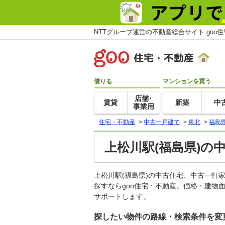
NTTグループ運営の不動産総合サイト goo
借りる
マンションを買う
店舗･
賃貸
新築
中
事業用
住宅・不動産
>
中古一戸建て
>
東北
>
福島
上松川駅(福島県)の
上松川駅(福島県)の中古住宅、中古一
探すならgoo住宅・不動産。価格・建物
サポートします。
探したい物件の路線・検索条件を変