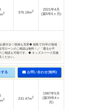
K
2021年4月
2
376.18m
2
(築5年5ヶ月)
6m
お庭付き◇収納も充実◆ 福島で31年の地域
。＼住宅ローンのご相談は無料！／「通るか不
のご相談も可能です。◆ キッズスペース完備
店ください。
をする
お問い合わせ(無料)
1987年5月
K
2
(築39年4ヶ
231.47m
2
5m
月)