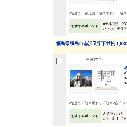
2階建て
南道路
駐車場あり
駐車
■土地面積：2
おすすめポイント
ださい。随時内
福島県福島市南沢又字下並松 1,930
中古住宅
2階建て
駐車場あり
駐車2台
シ
内覧予約の方に
おすすめポイント
い例【円】（返