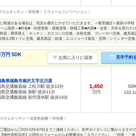
ステムキッチン
所有権
リフォームリノベーション
に相違がある場合は、現況を優先とさせていただきます。＜教育施設＞庭坂小学校
ォーム箇所＞■外装■・外壁塗装・屋根塗装・防蟻工事■内装■・全室：天井＆壁のク
和室：畳表替え・キッチン：ガスコンロ交換、水栓交換、ブレーカー交換、建具新
1階＆2階トイレ交換、建具新設・給湯：エコジョーズ新設・玄関：シリンダー交換
万円 5DK
見学予約
お気に入りに追加
福島県福島市南沢又字北川原
1,450
福島交通飯坂線 上松川駅 徒歩13分
5D
福島交通飯坂線 泉駅 徒歩11分
万円
132.1
福島交通飯坂線 岩代清水駅 徒歩14分
ステムキッチン
浴室乾燥機
所有権
◯電話から◯024-529-6782までご連絡ください。音声ガイダンスに繋がります
【物件資料請求】の問合せフォームから必要事項をご入力ください。 ご内覧・ご