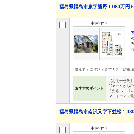
福島県福島市泉字熊野 1,080万円 6
中古住宅
2階建て
南道路
都市ガス
駐車場
【お問合せ先】
◯メールから◯
おすすめポイント
ください。《マ
マコトーマス電
福島県福島市南沢又字下並松 1,930
中古住宅