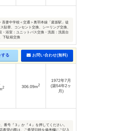
・吾妻中学校＜交通＞奥羽本線「庭坂駅」徒
ロス貼替、コンセント交換、シーリング交換、
設・浴室：ユニットバス交換・洗面：洗面台
、下駄箱交換
をする
お問い合わせ(無料)
1972年7月
K
2
(築54年2ヶ
306.09m
2
m
月)
ので、番号『３』か『４』を押してください。
来店希望の際は、ご希望日時を備考欄にご記入