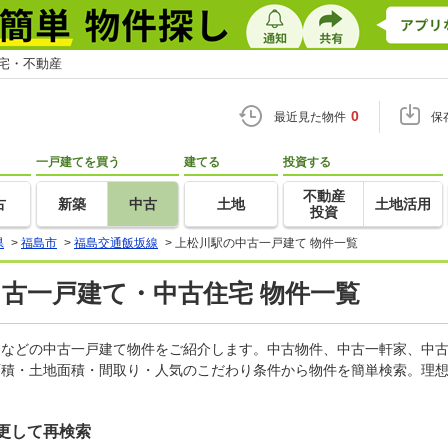
住宅・不動産
0
最近見た物件
保
一戸建てを買う
建てる
投資する
不動産
古
新築
中古
土地
土地活用
投資
県
>
福島市
>
福島交通飯坂線
>
上松川駅の中古一戸建て 物件一覧
中古一戸建て・中古住宅 物件一覧
軒家などの中古一戸建て物件をご紹介します。中古物件、中古一軒家、中
面積・土地面積・間取り・人気のこだわり条件から物件を簡単検索。理想
更して再検索