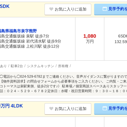
SDK
見学予約
お気に入りに追加
福島県福島市泉字熊野
1,080
福島交通飯坂線 泉駅 徒歩7分
6SD
福島交通飯坂線 岩代清水駅 徒歩9分
万円
132.5
福島交通飯坂線 上松川駅 徒歩12分
あり
駐車2台
システムキッチン
所有権
◯電話から◯024-529-6782までご連絡ください。音声ガイダンスに繋がります
【物件資料請求】の問合せフォームから必要事項をご入力ください。 ご内覧・ご
コトーマスは泉駅東側、徒歩2分です♪》 駐車場／個室商談スペースありスタッフ一
話：０２４－５２９－６７８２定休日：水曜・祝日営業時間：９：３０～１８：０
万円 4LDK
見学予約
お気に入りに追加