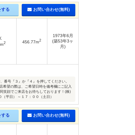
をする
お問い合わせ(無料)
1973年6月
K
2
(築53年3ヶ
456.77m
2
9m
月)
ので、番号『３』か『４』を押してください。
来店希望の際は、ご希望日時を備考欄にご記入
同笑顔でご来店をお待ちしております！(株)
０（平日） ～１７：００（土日）
をする
お問い合わせ(無料)