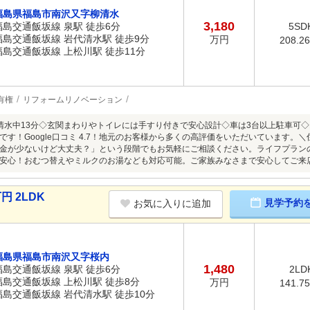
福島県福島市南沢又字柳清水
3,180
福島交通飯坂線 泉駅 徒歩6分
5SD
福島交通飯坂線 岩代清水駅 徒歩9分
万円
208.2
福島交通飯坂線 上松川駅 徒歩11分
有権
リフォームリノベーション
清水中13分◇玄関まわりやトイレには手すり付きで安心設計◇車は3台以上駐車可◇
です！Google口コミ 4.7！地元のお客様から多くの高評価をいただいています
金が少ないけど大丈夫？」という段階でもお気軽にご相談ください。ライフプラン
安心！おむつ替えやミルクのお湯なども対応可能。ご家族みなさまで安心してご来
円 2LDK
見学予約
お気に入りに追加
福島県福島市南沢又字桜内
1,480
福島交通飯坂線 泉駅 徒歩6分
2LD
福島交通飯坂線 上松川駅 徒歩8分
万円
141.7
福島交通飯坂線 岩代清水駅 徒歩10分