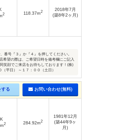
K
2018年7月
2
118.37m
2
(築8年2ヶ月)
m
ので、番号『３』か『４』を押してください。
来店希望の際は、ご希望日時を備考欄にご記入
同笑顔でご来店をお待ちしております！(株)
０（平日） ～１７：００（土日）
をする
お問い合わせ(無料)
1981年12月
DK
2
(築44年9ヶ
284.92m
2
2m
月)