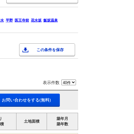
桜水
平野
医王寺前
花水坂
飯坂温泉
この条件を保存
表示件数
・お問い合わせをする(無料)
り
築年月
土地面積
積
築年数