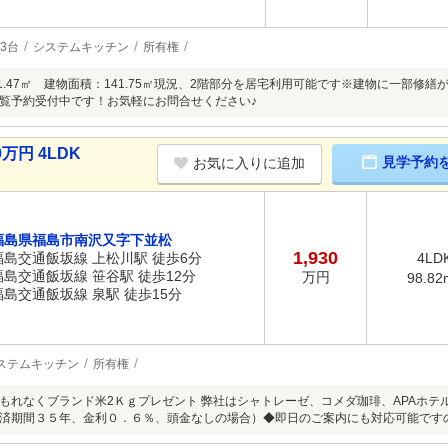
3台
システムキッチン
所有権
31.47㎡ 建物面積：141.75㎡現況、2階部分を居宅利用可能です※建物に一部
覧予約受付中です！お気軽にお問合せください♪
万円 4LDK
見学予約
お気に入りに追加
福島県福島市南沢又字下並松
1,930
福島交通飯坂線 上松川駅 徒歩6分
4LD
福島交通飯坂線 笹谷駅 徒歩12分
万円
98.82
福島交通飯坂線 泉駅 徒歩15分
ステムキッチン
所有権
もれなくブランド米2Ｋｇプレゼント 弊社はシャトレーゼ、コメダ珈琲、APAホテ
済期間３５年、金利０．６％、頭金なしの場合）◆即日のご案内にも対応可能です