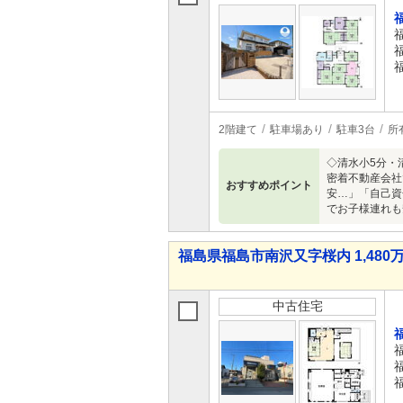
2階建て
駐車場あり
駐車3台
所
◇清水小5分・
密着不動産会社
おすすめポイント
安…」「自己資
でお子様連れも
福島県福島市南沢又字桜内 1,480万
中古住宅