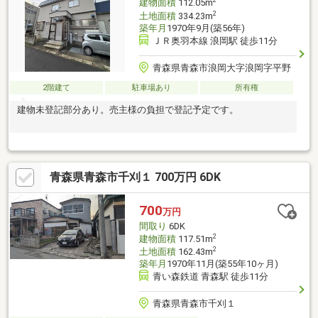
2
建物面積
112.05m
住宅です。
2
土地面積
334.23m
築年月
1970年9月(築56年)
ＪＲ奥羽本線 浪岡駅 徒歩11分
青森県青森市浪岡大字浪岡字平野
2階建て
駐車場あり
所有権
建物未登記部分あり。売主様の負担で登記予定です。
青森県青森市千刈１ 700万円 6DK
700
万円
間取り
6DK
2
建物面積
117.51m
2
土地面積
162.43m
築年月
1970年11月(築55年10ヶ月)
青い森鉄道 青森駅 徒歩11分
青森県青森市千刈１