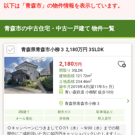
以下は「青森市」の物件情報を表示しています。
青森市の中古住宅・中古一戸建て 物件一覧
青森県青森市小柳３ 2,180万円 3SLDK
2,180
万円
間取り
3SLDK
2
建物面積
121.72m
2
土地面積
234.46m
築年月
2015年4月(築11年5ヶ月)
青い森鉄道 小柳駅 徒歩10分
青森県青森市小柳３
2階建て
都市ガス
駐車場あり
オール電化
所有権
即入居可
◇キャンペーンにつきまして◇7/1（水）～9/30（水）までの期
間中にご成約頂いた方に50万円キャッシュバックいたします！----