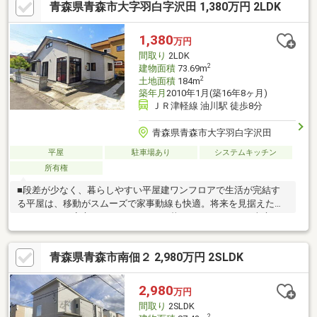
青森県青森市大字羽白字沢田 1,380万円 2LDK
1,380
万円
間取り
2LDK
2
建物面積
73.69m
2
土地面積
184m
築年月
2010年1月(築16年8ヶ月)
ＪＲ津軽線 油川駅 徒歩8分
青森県青森市大字羽白字沢田
平屋
駐車場あり
システムキッチン
所有権
■段差が少なく、暮らしやすい平屋建ワンフロアで生活が完結す
る平屋は、移動がスムーズで家事動線も快適。将来を見据えた住
まいとしても安心です。■ペットとの暮らしにもぴったり南庭の
ある住まいは、ペットの遊び場や日向ぼっこスペースにも最適。
リビングから庭へも出入りしやすく、のびのび過ごせます。■生
青森県青森市南佃２ 2,980万円 2SLDK
活利便施設が徒歩圏内に充実 まちだ内科クリニック（約
500m）、ふじた耳鼻科（約450m）大沢歯科（約550m）など、医
療施設が身近に揃い安心。湯ったら温泉へも車で約3分と、リフレ
2,980
万円
ッシュにも便利な立地です。
間取り
2SLDK
2