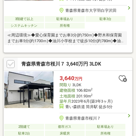
青森県青森市大字羽白字沢田
3階建て以上
駐車場あり
駐車3台
システムキッチン
所有権
≪周辺環境≫◆愛心保育園までお車3分(約750ｍ)◆野木和保育園
までお車5分(約1700ｍ)◆油川小学校まで徒歩10分(約780m)◆油
川中学校まで徒歩6分(約440m)◆青森第一高等養護学校まで徒歩
15分／お車6分(約1100ｍ)◆県民生協はまなす館まで徒歩16分／
お車4分(約1270m)◆ハッピードラッグ青森油川店まで徒歩16分／
青森県青森市桜川７ 3,640万円 3LDK
お車4分(約1250m)◆ファミリーマート青森油川店まで徒歩4分／
お車1分(約300m)◆油川駅まで徒歩5分／お車2分(約330m)◆油川
市民センターまで徒歩12分／お車4分(約950m)◆油川郵便局まで
3,640
万円
徒歩5分／お車2分(約350m)
間取り
3LDK
2
建物面積
106.82m
2
土地面積
201.93m
築年月
2023年6月(築3年3ヶ月)
青い森鉄道 筒井駅 徒歩5分
青森県青森市桜川７
2階建て
都市ガス
駐車場あり
駐車2台
床暖房
所有権