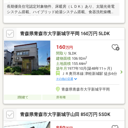
長期優良住宅認定対象物件、床暖房（ＬＤＫ）あり、太陽光発電
システム搭載、ハイブリッド給湯システム搭載、食器洗乾燥機あ
り、物置付※写真内のリビングテーブル、ソファ、ダイニングテ
ーブルセット、ＴＶボード、照明、カーテン、エアコンは価格に
含まれますが、それ以外の家具、家電、備品等は価格に含まれま
青森県青森市大字新城字平岡 160万円 5LDK
せん。
160
万円
間取り
5LDK
2
建物面積
106.92m
2
土地面積
155.44m
築年月
1977年10月(築48年11ヶ月)
ＪＲ奥羽本線 津軽新城駅 徒歩6分
その他の交通
青森県青森市大字新城字平岡
2階建て
所有権
青森県青森市大字新城字山田 850万円 5SDK
850