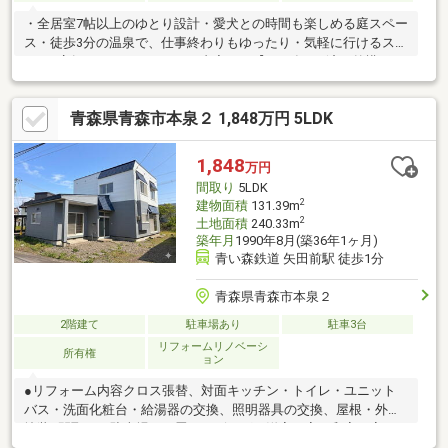
・全居室7帖以上のゆとり設計・愛犬との時間も楽しめる庭スペー
ス・徒歩3分の温泉で、仕事終わりもゆったり・気軽に行けるスー
パー2店舗あり＊＊リフォーム内容＊＊【2026年7月済：外構工
事】【2024年11月済：クロス交換・建具調整・2階廊下塩ビタイ
ル上張り・スイッチパネル一棟交換・オイルコック一棟交換・照
青森県青森市本泉２ 1,848万円 5LDK
明一棟交換】＊＊近隣＊＊【通学】三内小学校まで約900m/西中
学校まで約1400m【生活】市営バス「里見一丁目」バス停まで約
1000m/ローソン青森里見店まで約500m徒歩7分/青森県民生協あ
1,848
万円
やめ館まで約950m/ユニバース三内店まで約1100m
間取り
5LDK
2
建物面積
131.39m
2
土地面積
240.33m
築年月
1990年8月(築36年1ヶ月)
青い森鉄道 矢田前駅 徒歩1分
青森県青森市本泉２
2階建て
駐車場あり
駐車3台
リフォームリノベーシ
所有権
ョン
●リフォーム内容クロス張替、対面キッチン・トイレ・ユニット
バス・洗面化粧台・給湯器の交換、照明器具の交換、屋根・外壁
塗装●間取り・駐車場１５畳のリビング、洋室４室、和室１室３
台駐車可(車種・停め方による)●周辺環境原別小学校まで徒歩約１