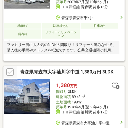
築年月
2007年7月(築19年2ヶ月)
ＪＲ津軽線 青森駅 徒歩15分
青森県青森市千刈１
2階建て
駐車場あり
駐車2台
リフォームリノベーシ
所有権
ョン
ファミリー層に大人気の3LDKの間取り！リフォーム済みなので、
購入後の手間やストレスを軽減できます。公共交通機関が利用し
やすいので、高齢になってからも生活しやすい立地！ぜひ現地で
体感してみてください。
青森県青森市大字油川字中道 1,380万円 3LDK
1,380
万円
間取り
3LDK
2
建物面積
89.43m
2
土地面積
198m
築年月
1976年5月(築50年4ヶ月)
ＪＲ津軽線 油川駅 徒歩17分
青森県青森市大字油川字中道