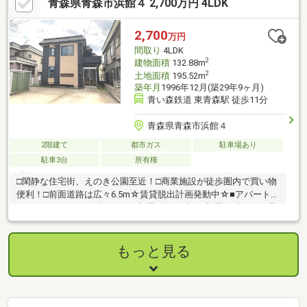
青森県青森市浜館４ 2,700万円 4LDK
2,700
万円
間取り
4LDK
2
建物面積
132.88m
2
土地面積
195.52m
築年月
1996年12月(築29年9ヶ月)
青い森鉄道 東青森駅 徒歩11分
青森県青森市浜館４
2階建て
都市ガス
駐車場あり
駐車3台
所有権
□閑静な住宅街、えのき公園至近！□商業施設が徒歩圏内で買い物
便利！□前面道路は広々6.5m☆賃貸脱出計画発動中☆■アパート代
がもったいない■お隣や下のお部屋に気を遣う■部屋が狭いし、足
りない■ワンちゃん・にゃんこと一緒暮らしたいそんなお悩み解
決しましょう。
もっと見る