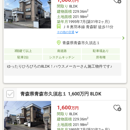
万円
間取り
8LDK
2
建物面積
229.36m
2
土地面積
201.98m
築年月
1995年7月(築31年2ヶ月)
ＪＲ奥羽本線 青森駅 徒歩11分
その他の交通
青森県青森市久須志１
3階建て以上
南道路
駐車場あり
駐車2台
システムキッチン
所有権
ゆったりひろびろの8LDK！ハウスメーカーさん施工物件です♪
青森県青森市久須志１ 1,600万円 8LDK
1,600
万円
間取り
8LDK
2
建物面積
229.36m
2
土地面積
201.98m
築年月
1995年7月(築31年2ヶ月)