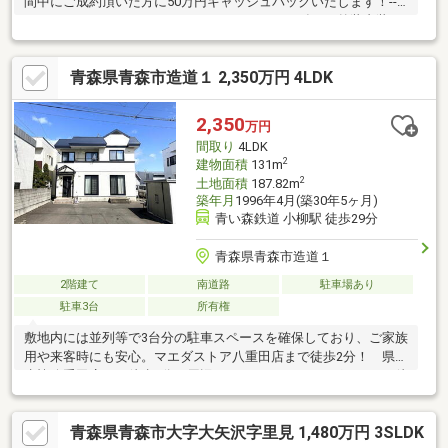
間中にご成約頂いた方に50万円キャッシュバックいたします！----
---------------------------------------------------------------2026年5月外装内装リ
フォーム完了！浜田玉川3LDK＋納戸あり♪外装内装リフォームし
ました♪・屋根・外壁塗装済み！・クロス張替・バス・キッチン・
青森県青森市造道１ 2,350万円 4LDK
トイレ・洗面化粧台は全て新品です！ 水回りは明るく快適にな
りました♪・駐車場はカーポート＋駐車スペースで2台可能となっ
ております。
2,350
万円
間取り
4LDK
2
建物面積
131m
2
土地面積
187.82m
築年月
1996年4月(築30年5ヶ月)
青い森鉄道 小柳駅 徒歩29分
青森県青森市造道１
2階建て
南道路
駐車場あり
駐車3台
所有権
敷地内には並列等で3台分の駐車スペースを確保しており、ご家族
用や来客時にも安心。マエダストア八重田店まで徒歩2分！ 県民
生協八重田店まで徒歩4分！周辺はスーパーやドラッグストアが徒
歩圏内に揃い、買い物便利な立地です。リフォームが完成してお
りますので、ピカピカの新品で新生活をスタートしていただけま
青森県青森市大字大矢沢字里見 1,480万円 3SLDK
す！12帖の広々とした寝室は、お子様が小さいうちは家族みんな