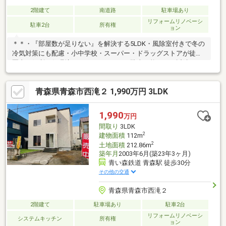
2階建て
南道路
駐車場あり
リフォームリノベーシ
駐車2台
所有権
ョン
＊＊・『部屋数が足りない』を解決する5LDK・風除室付きで冬の
冷気対策にも配慮・小中学校・スーパー・ドラッグストアが徒歩
圏内の便利な住環境・ミニバンやSUVも駐車可能！＊＊近隣＊＊
【通学】金沢小学校まで約700m徒歩9分/甲田中学校まで約550m
徒歩7分【バス】市営バス「甲田中通り」バス停まで約130m徒歩2
青森県青森市西滝２ 1,990万円 3LDK
分【買物】ローソン青森大野片岡店まで約400m徒歩5分/マエダス
トア旭町店まで約550m徒歩7分/福や大野店 byマエダまで約800m
徒歩10分/ハッピードラッグ青森旭町通店まで約260m徒歩4分＊＊
1,990
万円
その他＊＊2024年9月リフォーム済。詳細はお問い合わせくださ
間取り
3LDK
い。
2
建物面積
112m
2
土地面積
212.86m
築年月
2003年6月(築23年3ヶ月)
青い森鉄道 青森駅 徒歩30分
その他の交通
青森県青森市西滝２
2階建て
駐車場あり
駐車2台
リフォームリノベーシ
システムキッチン
所有権
ョン