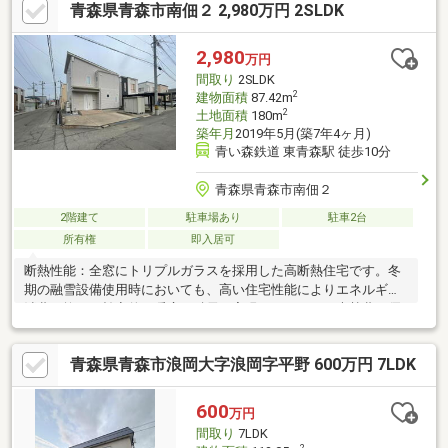
青森県青森市南佃２ 2,980万円 2SLDK
ニバース筒井店までお車2分(約550m)・イオンタウン青森浜田店
までお車7分(約1900m)・筒井駅まで徒歩10分(約780m)
2,980
万円
間取り
2SLDK
2
建物面積
87.42m
2
土地面積
180m
築年月
2019年5月(築7年4ヶ月)
青い森鉄道 東青森駅 徒歩10分
青森県青森市南佃２
2階建て
駐車場あり
駐車2台
所有権
即入居可
断熱性能：全窓にトリプルガラスを採用した高断熱住宅です。冬
期の融雪設備使用時においても、高い住宅性能によりエネルギー
消費を抑え、効率的な暖房・融雪を実現しています。光熱費の優
位性：太陽光発電による売電収入があるため、月々の実質的な支
払額を抑えることが可能です。オール電化でありながら、住宅性
青森県青森市浪岡大字浪岡字平野 600万円 7LDK
能の高さにより家計に優しい住まいとなっています。徒歩5分圈内
に、ユニバース・ホームセンター・ツルハドラッグ・歯科・整形
外科・内科クリニックが全て捧う日常生活の買い物・医療・日用
600
万円
品が車なしで完結する立地吹き抜けリビング・全室床暖房・ロー
間取り
7LDK
ドヒーティング完備。一条工務店築6年、青森市内で特別な高性能