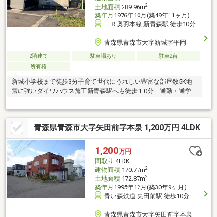
2
土地面積
289.96m
築年月
1976年10月(築49年11ヶ月)
ＪＲ奥羽本線 新青森駅 徒歩10分
青森県青森市大字新城字平岡
2階建て
駐車場あり
駐車2台
所有権
新城小学校まで徒歩3分子育て世代にうれしい豊富な部屋数5K地
震に強いダイワハウス施工新青森駅へも徒歩１0分、通勤・通学に
利便性も良い立地です。
青森県青森市大字矢田前字本泉 1,200万円 4LDK
1,200
万円
間取り
4LDK
2
建物面積
170.77m
2
土地面積
172.87m
築年月
1995年12月(築30年9ヶ月)
青い森鉄道 矢田前駅 徒歩10分
青森県青森市大字矢田前字本泉