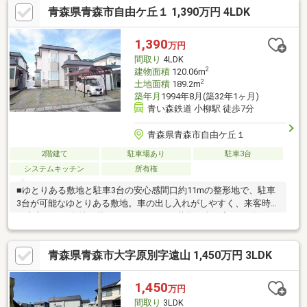
青森県青森市自由ケ丘１ 1,390万円 4LDK
1,390
万円
間取り
4LDK
2
建物面積
120.06m
2
土地面積
189.2m
築年月
1994年8月(築32年1ヶ月)
青い森鉄道 小柳駅 徒歩7分
青森県青森市自由ケ丘１
2階建て
駐車場あり
駐車3台
システムキッチン
所有権
■ゆとりある敷地と駐車3台の安心感間口約11mの整形地で、駐車
3台が可能なゆとりある敷地。車の出し入れがしやすく、来客時に
も安心です。敷地形状がきれいなので、荷物の出し入れや動線も
スムーズで日々の暮らしにゆとりが生まれます。■全室6帖以上＋
収納充実で、家族みんなが使いやすい間取り全室6帖以上の広さに
青森県青森市大字原別字遠山 1,450万円 3LDK
加え、奥行きのあるクローゼットを全室に備えた収納力の高い間
取り。1階和室は廊下とリビングの両方から出入りでき客間・子ど
も部屋・ワークスペースなど用途を柔軟に変えられます。家族構
1,450
万円
成が変わっても長く使いやすい住まいです。
間取り
3LDK