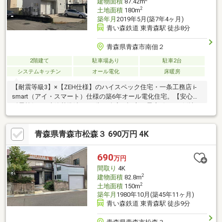
建物面積
87.42m
2
土地面積
180m
築年月
2019年5月(築7年4ヶ月)
青い森鉄道 東青森駅 徒歩8分
青森県青森市南佃２
2階建て
駐車場あり
駐車2台
システムキッチン
オール電化
床暖房
【耐震等級3】×【ZEH仕様】のハイスペック住宅・一条工務店 i-
smart（アイ・スマート）仕様の築6年オール電化住宅。【安心】
耐震等級3（建築基準法の1.5倍の強度）認定。震度7級でも倒壊の
恐れが低い、高水準の安全性を確保。【断熱性能】全窓にトリプ
ルガラスを採用。冬期の融雪設備使用時でも、高い住宅性能によ
青森県青森市松森３ 690万円 4K
りエネルギー消費を抑え、効率的な暖房・融雪を実現。【光熱費
の優位性】太陽光発電による売電収入があるため、月々の実質的
な支払額を抑えることが可能です。オール電化でありながら、住
690
万円
宅性能の高さにより、家計に優しい住まいとなっています。
間取り
4K
2
建物面積
82.8m
2
土地面積
150m
築年月
1980年10月(築45年11ヶ月)
青い森鉄道 東青森駅 徒歩9分