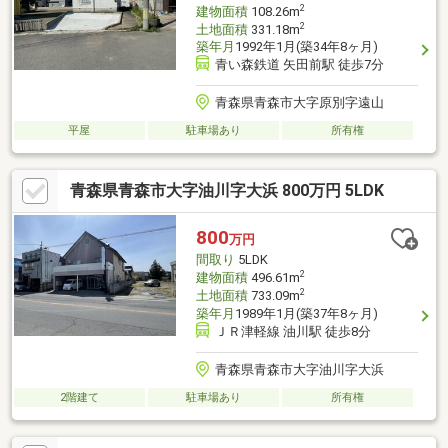
2
建物面積
108.26m
2
土地面積
331.18m
築年月
1992年1月(築34年8ヶ月)
青い森鉄道 矢田前駅 徒歩7分
青森県青森市大字原別字遠山
平屋
駐車場あり
所有権
青森県青森市大字油川字大浜 800万円 5LDK
800
万円
間取り
5LDK
2
建物面積
496.61m
2
土地面積
733.09m
築年月
1989年1月(築37年8ヶ月)
ＪＲ津軽線 油川駅 徒歩8分
青森県青森市大字油川字大浜
2階建て
駐車場あり
所有権