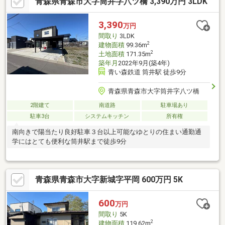
青森県青森市大字筒井字八ツ橋 3,390万円 3LDK
車可能気になる水回りはすべて新品に交換、充実のリフォーム内
容できれいに生まれ変わります。ぜひ現地でご確認ください。※
自社売主物件につき随時内覧可能です。お電話かメールでご希望
3,390
万円
日をお知らせください。
間取り
3LDK
2
建物面積
99.36m
2
土地面積
171.35m
築年月
2022年9月(築4年)
青い森鉄道 筒井駅 徒歩9分
青森県青森市大字筒井字八ツ橋
2階建て
南道路
駐車場あり
駐車3台
システムキッチン
所有権
南向きで陽当たり良好駐車３台以上可能なゆとりの住まい通勤通
学にはとても便利な筒井駅まで徒歩9分
青森県青森市大字新城字平岡 600万円 5K
600
万円
間取り
5K
2
建物面積
119.62m