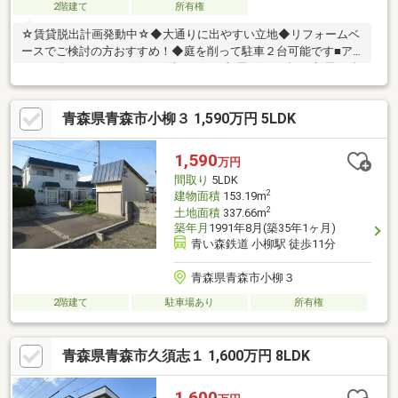
2階建て
所有権
☆賃貸脱出計画発動中☆◆大通りに出やすい立地◆リフォームベ
ースでご検討の方おすすめ！◆庭を削って駐車２台可能です■ア
パート代がもったいない■お隣や下のお部屋に気を遣う■部屋が狭
いし、足りない■ワンちゃん・にゃんこと一緒暮らしたいそんな
お悩み解決しましょう。○土日でも見学・ご案内出来ます。ぜひ
青森県青森市小柳３ 1,590万円 5LDK
現地で！
1,590
万円
間取り
5LDK
2
建物面積
153.19m
2
土地面積
337.66m
築年月
1991年8月(築35年1ヶ月)
青い森鉄道 小柳駅 徒歩11分
青森県青森市小柳３
2階建て
駐車場あり
所有権
青森県青森市久須志１ 1,600万円 8LDK
1,600