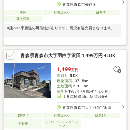
青森県青森市矢作３
平屋
駐車場あり
所有権
即入居可
※建ぺい率超過の可能性があります。現況有姿売買となります。
青森県青森市大字羽白字沢田 1,499万円 4LDK
1,499
万円
間取り
4LDK
2
建物面積
137.15m
2
土地面積
213.11m
築年月
1985年7月(築41年2ヶ月)
ＪＲ津軽線 油川駅 徒歩6分
青森県青森市大字羽白字沢田
2階建て
駐車場あり
駐車3台
リフォームリノベーシ
所有権
ョン