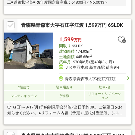
工■道路状況良■R8年度固定資産税：61800円＜No.0013＞
青森県青森市大字石江字江渡 1,599万円 6SLDK
1,599
万円
間取り
6SLDK
2
建物面積
174.93m
2
土地面積
445.65m
築年月
1978年6月(築48年3ヶ月)
ＪＲ奥羽本線 新青森駅 徒歩9分
青森県青森市大字石江字江渡
2階建て
駐車場あり
駐車2台
リフォームリノベーシ
システムキッチン
所有権
ョン
8/16(日)～8/17(月)予約制見学会開催※当日予約OK。ご希望日をお
知らせください。●リフォーム内容（予定）屋根外壁塗装、シス
テムキッチン交換、ユニットバス交換、洗面化粧台交換、トイレ
交換、照明器具交換、壁・天井クロス貼替等●間取・駐車場・
LDK20帖、洋室3部屋、和室3部屋、納戸の6SLDK・普通車2台駐