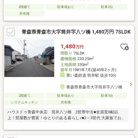
2階建て
駐車場あり
駐車2台
所有権
青森県青森市大字筒井字八ツ橋 1,480万円 7SLDK
1,480
万円
間取り
7SLDK
2
建物面積
230.25m
2
土地面積
330m
築年月
1981年7月(築45年2ヶ月)
青い森鉄道 筒井駅 徒歩10分
青森県青森市大字筒井字八ツ橋
2階建て
駐車場あり
駐車3台
システムキッチン
所有権
ハウスドゥ青森中央店 筒井八ツ橋 2世帯中古■全居室6帖以
上！部屋数が豊富！ゆとりのある暮らし♪■2～3世代 大家族でお住
まいの方や、仕事部屋・趣味部屋など欲しい方にお勧めです！≪
周辺環境≫・・筒井南小学校まで徒歩5分(約340m)・筒井中学校
まで徒歩13分(約1000m)・京王台公園まで徒歩3分(約210ｍ)・ユ