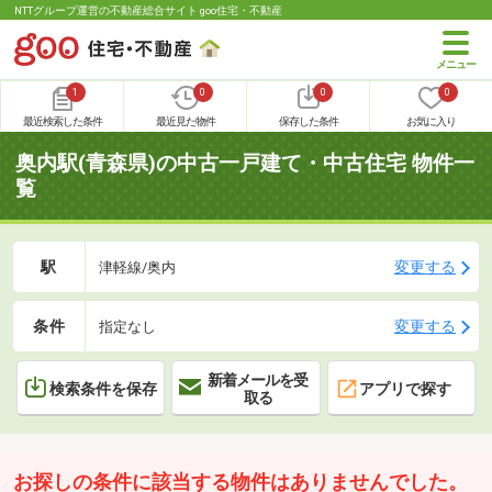
NTTグループ運営の不動産総合サイト goo住宅・不動産
1
0
0
0
最近検索した条件
最近見た物件
保存した条件
お気に入り
奥内駅(青森県)の中古一戸建て・中古住宅 物件一
覧
駅
変更する
津軽線/奥内
条件
変更する
指定なし
新着メールを受
検索条件を保存
アプリで探す
取る
お探しの条件に該当する物件はありませんでした。