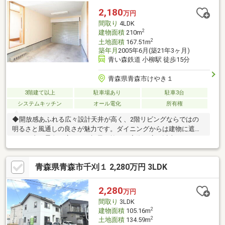
2,180
万円
間取り
4LDK
2
建物面積
210m
2
土地面積
167.51m
築年月
2005年6月(築21年3ヶ月)
青い森鉄道 小柳駅 徒歩15分
青森県青森市けやき１
3階建て以上
駐車場あり
駐車3台
システムキッチン
オール電化
所有権
◆開放感あふれる広々設計天井が高く、2階リビングならではの
明るさと風通しの良さが魅力です。ダイニングからは建物に遮ら
れない山の景色が広がり、視界が抜けて実際の広さ以上のゆとり
を感じられます。◆ 便利な周辺環境ショッピングモールやホーム
センター、ドラッグストアが近く、日々の買い物が快適です。◆
青森県青森市千刈１ 2,280万円 3LDK
アクセス良好国道4号線や小柳通りがすぐ近く、通勤・通学やお出
かけがスムーズです。
2,280
万円
間取り
3LDK
2
建物面積
105.16m
2
土地面積
134.59m