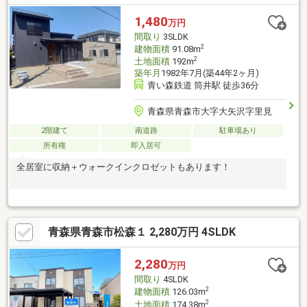
の寝室として大活躍。お子様が成長してからは、それぞれのプラ
イベート空間を大切にできる、ライフステージの変化に寄り添う
1,480
万円
間取りです。さらに、2階からは美しい海が見渡せるため、日常の
間取り
3SLDK
中で穏やかな景色を心ゆくまで堪能できます。
2
建物面積
91.08m
2
土地面積
192m
築年月
1982年7月(築44年2ヶ月)
青い森鉄道 筒井駅 徒歩36分
青森県青森市大字大矢沢字里見
2階建て
南道路
駐車場あり
所有権
即入居可
全居室に収納＋ウォークインクロゼットもあります！
青森県青森市松森１ 2,280万円 4SLDK
2,280
万円
間取り
4SLDK
2
建物面積
126.03m
2
土地面積
174.38m