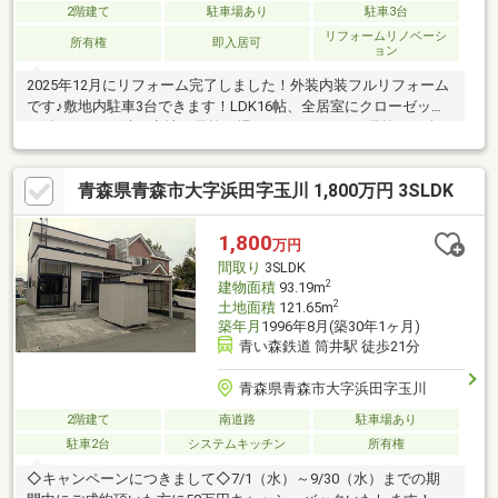
2階建て
駐車場あり
駐車3台
リフォームリノベーシ
所有権
即入居可
ョン
2025年12月にリフォーム完了しました！外装内装フルリフォーム
です♪敷地内駐車3台できます！LDK16帖、全居室にクローゼット
が付いてます♪隣の空地が雪捨て場になっているので雪捨てが楽で
す♪
青森県青森市大字浜田字玉川 1,800万円 3SLDK
1,800
万円
間取り
3SLDK
2
建物面積
93.19m
2
土地面積
121.65m
築年月
1996年8月(築30年1ヶ月)
青い森鉄道 筒井駅 徒歩21分
青森県青森市大字浜田字玉川
2階建て
南道路
駐車場あり
駐車2台
システムキッチン
所有権
◇キャンペーンにつきまして◇7/1（水）～9/30（水）までの期