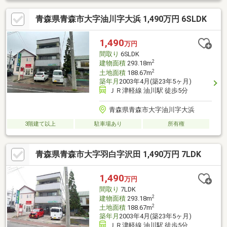
０分青森東中学校まで徒歩約２０分青森東高校まで徒歩約３分矢
青森県青森市大字油川字大浜 1,490万円 6SLDK
田前駅まで徒歩約１分
1,490
万円
間取り
6SLDK
2
建物面積
293.18m
2
土地面積
188.67m
築年月
2003年4月(築23年5ヶ月)
ＪＲ津軽線 油川駅 徒歩5分
青森県青森市大字油川字大浜
3階建て以上
駐車場あり
所有権
青森県青森市大字羽白字沢田 1,490万円 7LDK
1,490
万円
間取り
7LDK
2
建物面積
293.18m
2
土地面積
188.67m
築年月
2003年4月(築23年5ヶ月)
ＪＲ津軽線 油川駅 徒歩5分