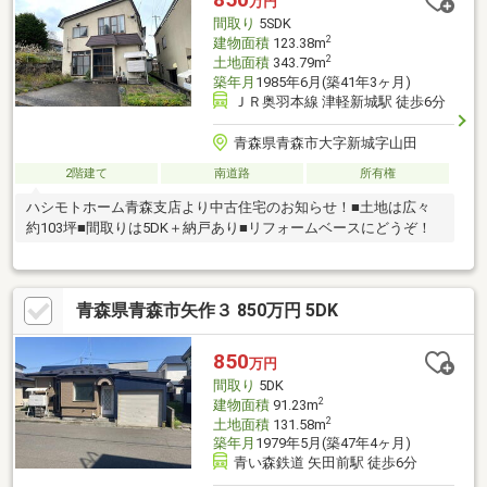
万円
間取り
5SDK
2
建物面積
123.38m
2
土地面積
343.79m
築年月
1985年6月(築41年3ヶ月)
ＪＲ奥羽本線 津軽新城駅 徒歩6分
青森県青森市大字新城字山田
2階建て
南道路
所有権
ハシモトホーム青森支店より中古住宅のお知らせ！■土地は広々
約103坪■間取りは5DK＋納戸あり■リフォームベースにどうぞ！
青森県青森市矢作３ 850万円 5DK
850
万円
間取り
5DK
2
建物面積
91.23m
2
土地面積
131.58m
築年月
1979年5月(築47年4ヶ月)
青い森鉄道 矢田前駅 徒歩6分