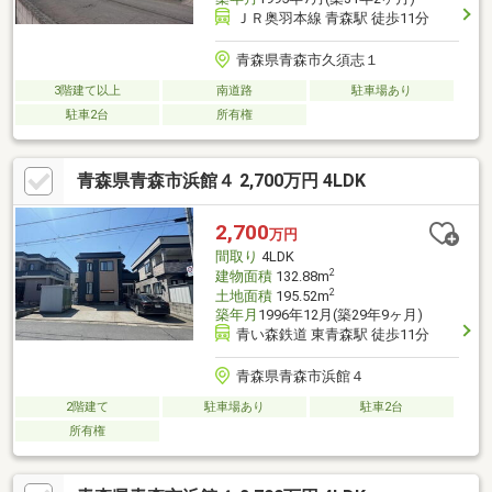
ＪＲ奥羽本線 青森駅 徒歩11分
青森県青森市久須志１
3階建て以上
南道路
駐車場あり
駐車2台
所有権
青森県青森市浜館４ 2,700万円 4LDK
2,700
万円
間取り
4LDK
2
建物面積
132.88m
2
土地面積
195.52m
築年月
1996年12月(築29年9ヶ月)
青い森鉄道 東青森駅 徒歩11分
青森県青森市浜館４
2階建て
駐車場あり
駐車2台
所有権