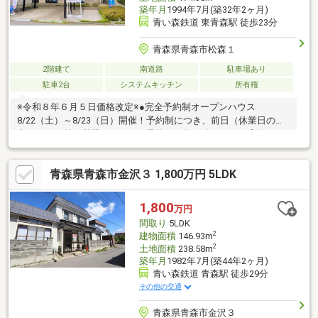
築年月
1994年7月(築32年2ヶ月)
青い森鉄道 東青森駅 徒歩23分
青森県青森市松森１
2階建て
南道路
駐車場あり
駐車2台
システムキッチン
所有権
※令和８年６月５日価格改定※●完全予約制オープンハウス
8/22（土）～8/23（日）開催！予約制につき、前日（休業日の場
合は、その前の営業日）までに予約をお願い致します。◎築31
年・4LDK+S◎南向きで陽当たり良好◎リフォーム工事完了（12
月末）◎駐車２台可（カーポート）◎ミサワホームのリフォーム
青森県青森市金沢３ 1,800万円 5LDK
住宅です。キッチンと洗面室の間に家事スペースがあり、家事が
しやすい間取り。また、外部物置や納戸（1.8帖）があり収納力
〇。◎国道4号線まで徒歩8分。コンビニ、スーパーも徒歩15分圏
1,800
万円
内で、生活利便性の良い立地です。◎ミサワホーム売主物件
間取り
5LDK
2
建物面積
146.93m
2
土地面積
238.58m
築年月
1982年7月(築44年2ヶ月)
青い森鉄道 青森駅 徒歩29分
その他の交通
青森県青森市金沢３