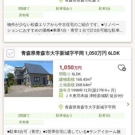
青森県青森市松森３
2階建て
駐車場あり
駐車2台
所有権
物件が少ない松森エリアから中古住宅のご紹介です。■リノベー
ションにおすすめの価格■車庫1台・青空１台で計2台可能な駐車
スペース■使い勝手の良い部屋数４K ■流雪溝使用可
青森県青森市大字新城字平岡 1,050万円 6LDK
1,050
万円
間取り
6LDK
2
建物面積
166.43m
2
土地面積
268.64m
築年月
1998年12月(築27年9ヶ月)
ＪＲ奥羽本線 津軽新城駅 徒歩9分
青森県青森市大字新城字平岡
2階建て
駐車場あり
駐車3台
所有権
■駐車3台可（青空）■2世帯住宅に適している■サンアイホーム施