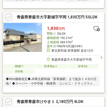
---------------------------------------------------------------【小柳3丁目】＼築浅×
オール電化二世帯住宅！／1F:2LDK 2F:1LDK＋WICの全館空調シス
テムあり♪1階・2階にトイレ、バスルーム完備です！-------------------
青森県青森市大字新城字平岡 1,830万円 5SLDK
------------------------------------------------
1,830
万円
間取り
5SLDK
2
建物面積
192.21m
2
土地面積
384.57m
築年月
1992年9月(築34年)
東北新幹線 新青森駅 徒歩12分
青森県青森市大字新城字平岡
2階建て
駐車場あり
駐車2台
所有権
◆R8.6価格改定◆JR東北新幹線「新青森駅」まで徒歩１４分の立
地！◆スーパー・小中学校・郵便局・コンビニ・ドラッグストア
が徒歩２０分圏内◎◆1階和室に隣接してキッチンや収納があ
り、２世帯住宅としても可。◆ルーフヒータや雪庇防止柵、アプ
ローチにロードヒーティングがあり雪対策がうれしい物件。
青森県青森市けやき１ 2,180万円 4LDK