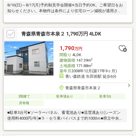
8/16(日)～8/17(月)予約制見学会開催※当日予約OK。ご希望日をお
知らせください。本物件は条件により住宅ローン減税が適用され
ます。●リフォーム内容（予定）屋根塗装、システムキッチン交
換、ユニットバス交換、洗面化粧台交換、トイレ交換、照明器具
交換、壁・天井クロス貼替等●間取・駐車場・LDK20帖、和室1部
青森県青森市本泉２ 1,790万円 4LDK
屋、洋室3部屋の4LDK・普通車2台、軽自動車1台駐車可能●周辺
施設油川小学校まで徒歩9分(約650m）油川中学校まで徒歩5分(約
400ｍ)ファミリーマート油川店様まで徒歩7分(約500ｍ)気になる
1,790
万円
水回りはすべて新品に交換し
間取り
4LDK
2
建物面積
147.39m
2
土地面積
171.88m
築年月
2008年12月(築17年9ヶ月)
青い森鉄道 矢田前駅 徒歩6分
青森県青森市本泉２
2階建て
駐車場あり
駐車3台
所有権
■駐車3台可■ソーラーパネル、蓄電池あり■流雪溝あり(シーズン
使用料4000円/年)■ラ・セラ東バイパスまで約1000ｍ■県立中央病
院まで約1000ｍ■造道小学校まで約1800ｍ■造道中学校まで約
2000ｍ■青森県立東高校まで約250ｍ＜No.0070＞