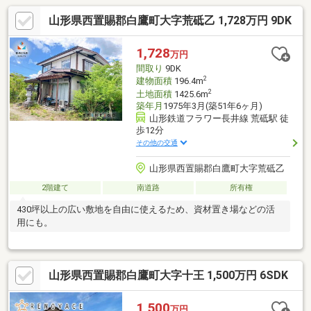
山形県西置賜郡白鷹町大字荒砥乙 1,728万円 9DK
1,728
万円
間取り
9DK
2
建物面積
196.4m
2
土地面積
1425.6m
築年月
1975年3月(築51年6ヶ月)
山形鉄道フラワー長井線 荒砥駅 徒
歩12分
その他の交通
山形県西置賜郡白鷹町大字荒砥乙
2階建て
南道路
所有権
430坪以上の広い敷地を自由に使えるため、資材置き場などの活
用にも。
山形県西置賜郡白鷹町大字十王 1,500万円 6SDK
1,500
万円