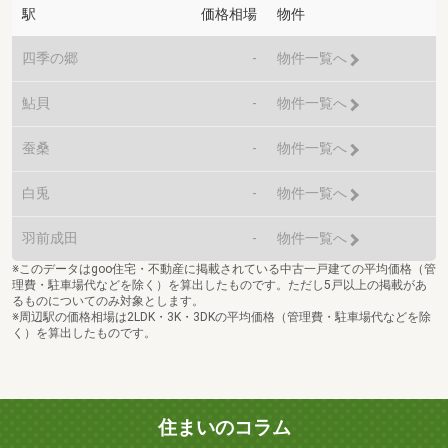
駅
価格相場
物件
四季の郷
-
物件一覧へ
鮎貝
-
物件一覧へ
蚕桑
-
物件一覧へ
白兎
-
物件一覧へ
羽前成田
-
物件一覧へ
※このデータはgoo住宅・不動産に掲載されている中古一戸建ての平均価格（管
理費・駐車場代などを除く）を算出したものです。ただし5戸以上の掲載があ
るものについてのみ対象とします。
※周辺駅の価格相場は2LDK・3K・3DKの平均価格（管理費・駐車場代などを除
く）を算出したものです。
住まいのコラム