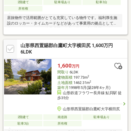
2階建て
駐車場あり
駐車3台
所有権
居抜物件で活用範囲がとても充実している物件です。福利厚生施
設のロッカー・タイムカードなどがあって事業用の拠点としてお
使い頂けます。また、休憩時間や仕事の後には中の皆様とビリー
ヤードや卓球が楽しめて、カラオケ設備もあってとても楽しい職
場になること間違いなですね！
山形県西置賜郡白鷹町大字横田尻 1,600万円
6LDK
1,600
万円
間取り
6LDK
2
建物面積
197.73m
2
土地面積
1462.31m
築年月
1998年5月(築28年4ヶ月)
山形鉄道フラワー長井線 鮎貝駅 徒
歩35分
山形県西置賜郡白鷹町大字横田尻
2階建て
南道路
駐車場あり
駐車3台
所有権