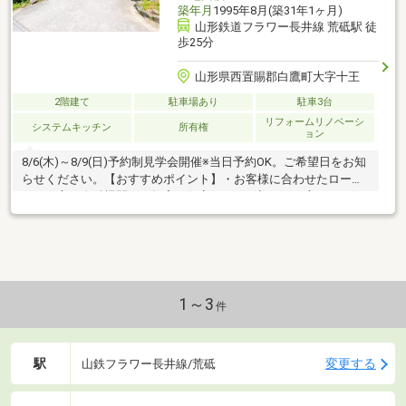
築年月
1995年8月(築31年1ヶ月)
山形鉄道フラワー長井線 荒砥駅 徒
歩25分
山形県西置賜郡白鷹町大字十王
2階建て
駐車場あり
駐車3台
リフォームリノベーシ
システムキッチン
所有権
ョン
8/6(木)～8/9(日)予約制見学会開催※当日予約OK。ご希望日をお知
らせください。【おすすめポイント】・お客様に合わせたローン
の組み方や金融機関をご提案。住宅ローンが初めての方でもお気
軽にご相談ください【周辺施設】・荒砥小学校まで1200ｍ(徒歩15
分)・SPICA様まで1000ｍ（徒歩13分）・おーばん白鷹店様まで
1600ｍ（徒歩20分）・荒砥郵便局様まで1400ｍ（徒歩18分）・セ
ブンイレブン白鷹町荒砥店様まで1550ｍ（徒歩20分）・白鷹町役
場まで1800ｍ（徒歩23分）・白鷹愛菜館まで1500ｍ（徒歩19
分）・薬王堂山形白鷹店様まで1
1～3
件
駅
変更する
山鉄フラワー長井線/荒砥