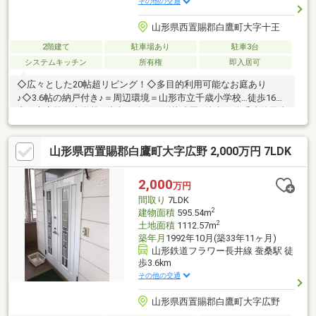
その他の交通
山形県西置賜郡白鷹町大字十王
2階建て
駐車場あり
駐車3台
システムキッチン
所有権
即入居可
◇広々とした20帖超リビング！◇多目的利用可能なお庭あり
♪◇3.6帖の納戸付き♪＝周辺環境＝山形市立千歳小学校…徒歩16分
山形市立第四中学校…徒歩17分月かげ幼稚園…徒歩18分千歳篠田病
院…徒歩17分ヨークベニマル…徒歩17分ウエルシア…徒歩23分セブ
ンイレブン…徒歩15分沖東公園…徒歩16分
山形県西置賜郡白鷹町大字広野 2,000万円 7LDK
2,000
万円
間取り
7LDK
2
建物面積
595.54m
2
土地面積
1112.57m
築年月
1992年10月(築33年11ヶ月)
山形鉄道フラワー長井線 蚕桑駅 徒
歩3.6km
その他の交通
山形県西置賜郡白鷹町大字広野