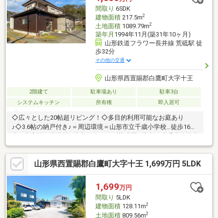
間取り
6SDK
2
建物面積
217.5m
2
土地面積
1089.79m
築年月
1994年11月(築31年10ヶ月)
山形鉄道フラワー長井線 荒砥駅 徒
歩32分
その他の交通
山形県西置賜郡白鷹町大字十王
2階建て
駐車場あり
駐車3台
システムキッチン
所有権
即入居可
◇広々とした20帖超リビング！◇多目的利用可能なお庭あり
♪◇3.6帖の納戸付き♪＝周辺環境＝山形市立千歳小学校…徒歩16分
山形市立第四中学校…徒歩17分月かげ幼稚園…徒歩18分千歳篠田病
院…徒歩17分ヨークベニマル…徒歩17分ウエルシア…徒歩23分セブ
ンイレブン…徒歩15分沖東公園…徒歩16分
山形県西置賜郡白鷹町大字十王 1,699万円 5LDK
1,699
万円
間取り
5LDK
2
建物面積
128.11m
2
土地面積
809.56m