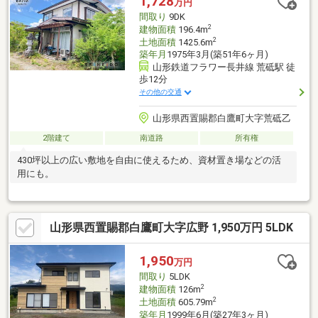
1,728
万円
間取り
9DK
2
建物面積
196.4m
2
土地面積
1425.6m
築年月
1975年3月(築51年6ヶ月)
山形鉄道フラワー長井線 荒砥駅 徒
歩12分
その他の交通
山形県西置賜郡白鷹町大字荒砥乙
2階建て
南道路
所有権
430坪以上の広い敷地を自由に使えるため、資材置き場などの活
用にも。
山形県西置賜郡白鷹町大字広野 1,950万円 5LDK
1,950
万円
間取り
5LDK
2
建物面積
126m
2
土地面積
605.79m
築年月
1999年6月(築27年3ヶ月)