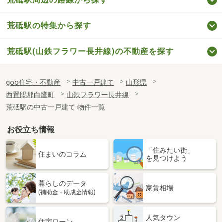
荒砥駅の特集から探す
荒砥駅(山鉄フラワー長井線)の不動産を探す
goo住宅・不動産
中古一戸建て
山形県
西置賜郡白鷹町
山鉄フラワー長井線
荒砥駅の中古一戸建て 物件一覧
お役立ち情報
「住みたい街」
住まいのコラム
を見つけよう
暮らしのデータ
家賃相場
(補助金・助成金情報)
人気タウン
住宅ローン