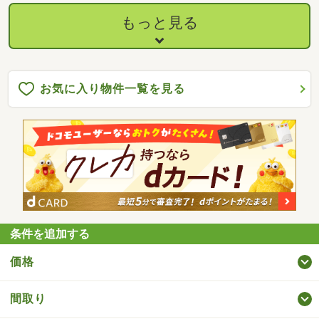
円 ・返済期間 ３０年（ボーナス返済 無し） ・変動金利
０．９５％ ・保証料、諸費用別途 ・地方銀行 ●詳しくは担当者ま
もっと見る
でお問合せ下さい。空き家バンク登録物件、駐車３台以上可、南
向き、システムキッチン、陽当り良好、庭１０坪以上、田園風
景、家庭菜園、南庭、緑豊かな住宅地、前面棟無、眺望良好、シ
ャッター車庫、隣家との間隔が大きい
お気に入り物件一覧を見る
条件を追加する
価格
間取り