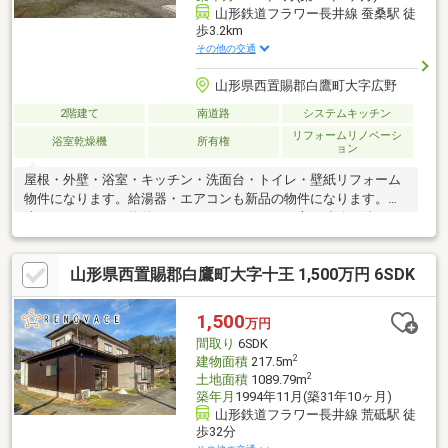
山形鉄道フラワー長井線 蚕桑駅 徒
歩3.2km
その他の交通
山形県西置賜郡白鷹町大字広野
2階建て
南道路
システムキッチン
リフォームリノベーシ
浴室乾燥機
所有権
ョン
屋根・外壁・浴室・キッチン・洗面台・トイレ・壁紙リフォーム
物件になります。給湯器・エアコンも新品の物件になります。築
浅リノベーション物件になりますので気になる方は連絡お待ちし
ております。
山形県西置賜郡白鷹町大字十王 1,500万円 6SDK
1,500
万円
間取り
6SDK
2
建物面積
217.5m
2
土地面積
1089.79m
築年月
1994年11月(築31年10ヶ月)
山形鉄道フラワー長井線 荒砥駅 徒
歩32分