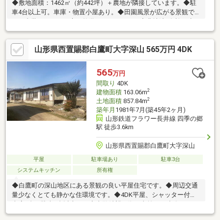
◆敷地面積：1462㎡（約442坪）＋農地が隣接しています。◆駐
車4台以上可。車庫・物置小屋あり。◆田園風景が広がる景観で
す。内装きれいで、庭も整備されています。◆農地法3条許可申
請が必要です。詳しくはお問合せ下さい。※内覧希望の際は事前
にご連絡下さい。※月々返済例 ・月々４４，７９４円 ・借入金
山形県西置賜郡白鷹町大字深山 565万円 4DK
額 １，６００万円 ・返済期間 ３５年（ボーナス返済 無
し） ・変動金利 ０．９５％ ・保証料、諸費用別途 ・地方銀行 ●
詳しくは担当者までお問合せ下さい。
565
万円
間取り
4DK
2
建物面積
163.06m
2
土地面積
857.84m
築年月
1981年7月(築45年2ヶ月)
山形鉄道フラワー長井線 四季の郷
駅 徒歩3.6km
山形県西置賜郡白鷹町大字深山
平屋
駐車場あり
駐車3台
システムキッチン
所有権
◆白鷹町の深山地区にある景観の良い平屋住宅です。◆周辺交通
量少なくとても静かな住環境です。◆4DK平屋、シャッター付き
車庫2台、駐車4台以上可。◆内覧希望の際は事前にご連絡下さ
い。※月々返済例 ・月々１８，０４４円 ・借入金額 ５６５万