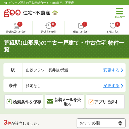
NTTグループ運営の不動産総合サイト goo住宅・不動産
1
0
0
0
最近検索した条件
最近見た物件
保存した条件
お気に入り
荒砥駅(山形県)の中古一戸建て・中古住宅 物件一
覧
駅
変更する
山鉄フラワー長井線/荒砥
条件
変更する
指定なし
新着メールを受
検索条件を保存
アプリで探す
取る
3
件
が該当しました。