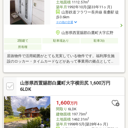
2
土地面積
1112.57m
築年月
1992年10月(築33年11ヶ月)
山形鉄道フラワー長井線 蚕桑駅 徒
歩3.6km
その他の交通
山形県西置賜郡白鷹町大字広野
2階建て
駐車場あり
駐車3台
所有権
居抜物件で活用範囲がとても充実している物件です。福利厚生施
設のロッカー・タイムカードなどがあって事業用の拠点としてお
使い頂けます。また、休憩時間や仕事の後には中の皆様とビリー
ヤードや卓球が楽しめて、カラオケ設備もあってとても楽しい職
場になること間違いなですね！
山形県西置賜郡白鷹町大字横田尻 1,600万円
6LDK
1,600
万円
間取り
6LDK
2
建物面積
197.73m
2
土地面積
1462.31m
築年月
1998年5月(築28年4ヶ月)