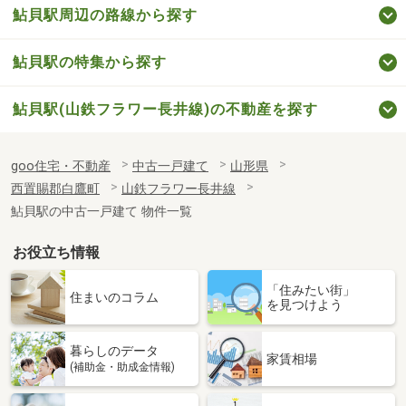
鮎貝駅周辺の路線から探す
鮎貝駅の特集から探す
鮎貝駅(山鉄フラワー長井線)の不動産を探す
goo住宅・不動産
中古一戸建て
山形県
西置賜郡白鷹町
山鉄フラワー長井線
鮎貝駅の中古一戸建て 物件一覧
お役立ち情報
「住みたい街」
住まいのコラム
を見つけよう
暮らしのデータ
家賃相場
(補助金・助成金情報)