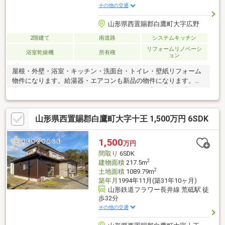
その他の交通
山形県西置賜郡白鷹町大字広野
2階建て
南道路
システムキッチン
リフォームリノベーシ
浴室乾燥機
所有権
ョン
屋根・外壁・浴室・キッチン・洗面台・トイレ・壁紙リフォーム
物件になります。給湯器・エアコンも新品の物件になります。築
浅リノベーション物件になりますので気になる方は連絡お待ちし
ております。
山形県西置賜郡白鷹町大字十王 1,500万円 6SDK
1,500
万円
間取り
6SDK
2
建物面積
217.5m
2
土地面積
1089.79m
築年月
1994年11月(築31年10ヶ月)
山形鉄道フラワー長井線 荒砥駅 徒
歩32分
その他の交通