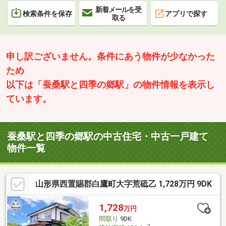
新着メールを受
検索条件を保存
アプリで探す
取る
申し訳ございません。条件にあう物件が少なかった
ため
以下は「蚕桑駅と四季の郷駅」の物件情報を表示し
ています。
蚕桑駅と四季の郷駅の中古住宅・中古一戸建て
物件一覧
山形県西置賜郡白鷹町大字荒砥乙 1,728万円 9DK
1,728
万円
間取り
9DK