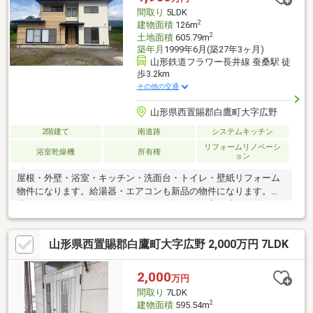
間取り
5LDK
2
建物面積
126m
2
土地面積
605.79m
築年月
1999年6月(築27年3ヶ月)
山形鉄道フラワー長井線 蚕桑駅 徒
歩3.2km
その他の交通
山形県西置賜郡白鷹町大字広野
2階建て
南道路
システムキッチン
リフォームリノベーシ
浴室乾燥機
所有権
ョン
屋根・外壁・浴室・キッチン・洗面台・トイレ・壁紙リフォーム
物件になります。給湯器・エアコンも新品の物件になります。築
浅リノベーション物件になりますので気になる方は連絡お待ちし
ております。
山形県西置賜郡白鷹町大字広野 2,000万円 7LDK
2,000
万円
間取り
7LDK
2
建物面積
595.54m