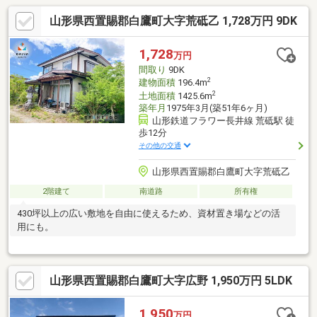
山形県西置賜郡白鷹町大字荒砥乙 1,728万円 9DK
1,728
万円
間取り
9DK
2
建物面積
196.4m
2
土地面積
1425.6m
築年月
1975年3月(築51年6ヶ月)
山形鉄道フラワー長井線 荒砥駅 徒
歩12分
その他の交通
山形県西置賜郡白鷹町大字荒砥乙
2階建て
南道路
所有権
430坪以上の広い敷地を自由に使えるため、資材置き場などの活
用にも。
山形県西置賜郡白鷹町大字広野 1,950万円 5LDK
1,950
万円