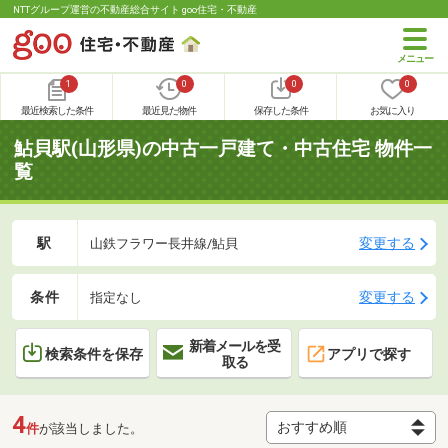
NTTグループ運営の不動産総合サイト goo住宅・不動産
1
0
0
0
最近検索した条件
最近見た物件
保存した条件
お気に入り
鮎貝駅(山形県)の中古一戸建て・中古住宅 物件一
覧
駅
変更する
山鉄フラワー長井線/鮎貝
条件
変更する
指定なし
新着メールを受
検索条件を保存
アプリで探す
取る
4
件
が該当しました。