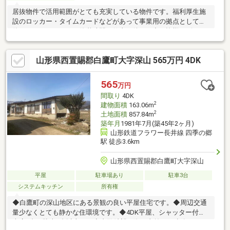
居抜物件で活用範囲がとても充実している物件です。福利厚生施
設のロッカー・タイムカードなどがあって事業用の拠点としてお
使い頂けます。また、休憩時間や仕事の後には中の皆様とビリー
ヤードや卓球が楽しめて、カラオケ設備もあってとても楽しい職
場になること間違いなですね！
山形県西置賜郡白鷹町大字深山 565万円 4DK
565
万円
間取り
4DK
2
建物面積
163.06m
2
土地面積
857.84m
築年月
1981年7月(築45年2ヶ月)
山形鉄道フラワー長井線 四季の郷
駅 徒歩3.6km
山形県西置賜郡白鷹町大字深山
平屋
駐車場あり
駐車3台
システムキッチン
所有権
◆白鷹町の深山地区にある景観の良い平屋住宅です。◆周辺交通
量少なくとても静かな住環境です。◆4DK平屋、シャッター付き
車庫2台、駐車4台以上可。◆内覧希望の際は事前にご連絡下さ