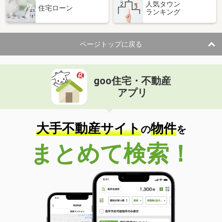
人気タウン
住宅ローン
ランキング
ページトップに戻る
goo住宅・不動産
アプリ
大手不動産サイト
物件
の
を
まとめて検索！