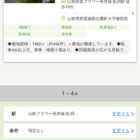
山形鉄道フラワー長井線 鮎貝駅 徒
歩35分
山形県西置賜郡白鷹町大字横田尻
2階建て
南道路
駐車場あり
駐車3台
所有権
◆敷地面積：1462㎡（約442坪）＋農地が隣接しています。◆駐
車4台以上可。車庫・物置小屋あり。◆田園風景が広がる景観で
す。内装きれいで、庭も整備されています。◆農地法3条許可申
請が必要です。詳しくはお問合せ下さい。※内覧希望の際は事前
にご連絡下さい。※月々返済例 ・月々４４，７９４円 ・借入金
額 １，６００万円 ・返済期間 ３５年（ボーナス返済 無
し） ・変動金利 ０．９５％ ・保証料、諸費用別途 ・地方銀行 ●
詳しくは担当者までお問合せ下さい。
1～4
件
駅
変更する
山鉄フラワー長井線/鮎貝
条件
変更する
指定なし