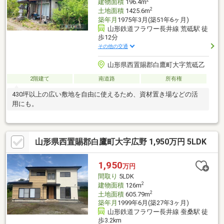
2
建物面積
196.4m
2
土地面積
1425.6m
築年月
1975年3月(築51年6ヶ月)
山形鉄道フラワー長井線 荒砥駅 徒
歩12分
その他の交通
山形県西置賜郡白鷹町大字荒砥乙
2階建て
南道路
所有権
430坪以上の広い敷地を自由に使えるため、資材置き場などの活
用にも。
山形県西置賜郡白鷹町大字広野 1,950万円 5LDK
1,950
万円
間取り
5LDK
2
建物面積
126m
2
土地面積
605.79m
築年月
1999年6月(築27年3ヶ月)
山形鉄道フラワー長井線 蚕桑駅 徒
歩3.2km