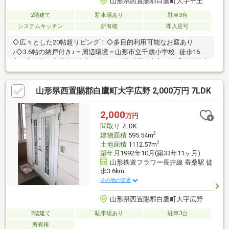
山形県西置賜郡白鷹町大字十王
2階建て
駐車場あり
駐車3台
システムキッチン
所有権
即入居可
◇広々とした20帖超リビング！◇多目的利用可能なお庭あり
♪◇3.6帖の納戸付き♪＝周辺環境＝山形市立千歳小学校…徒歩16分
山形市立第四中学校…徒歩17分月かげ幼稚園…徒歩18分千歳篠田病
院…徒歩17分ヨークベニマル…徒歩17分ウエルシア…徒歩23分セブ
ンイレブン…徒歩15分沖東公園…徒歩16分
山形県西置賜郡白鷹町大字広野 2,000万円 7LDK
2,000
万円
間取り
7LDK
2
建物面積
595.54m
2
土地面積
1112.57m
築年月
1992年10月(築33年11ヶ月)
山形鉄道フラワー長井線 蚕桑駅 徒
歩3.6km
その他の交通
山形県西置賜郡白鷹町大字広野
2階建て
駐車場あり
駐車3台
所有権