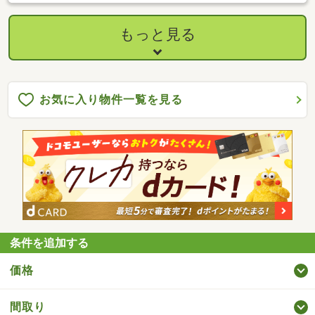
い。※月々返済例 ・月々１８，０４４円 ・借入金額 ５６５万
円 ・返済期間 ３０年（ボーナス返済 無し） ・変動金利
０．９５％ ・保証料、諸費用別途 ・地方銀行 ●詳しくは担当者ま
もっと見る
でお問合せ下さい。空き家バンク登録物件、駐車３台以上可、南
向き、システムキッチン、陽当り良好、庭１０坪以上、田園風
景、家庭菜園、南庭、緑豊かな住宅地、前面棟無、眺望良好、シ
ャッター車庫、隣家との間隔が大きい
お気に入り物件一覧を見る
条件を追加する
価格
間取り