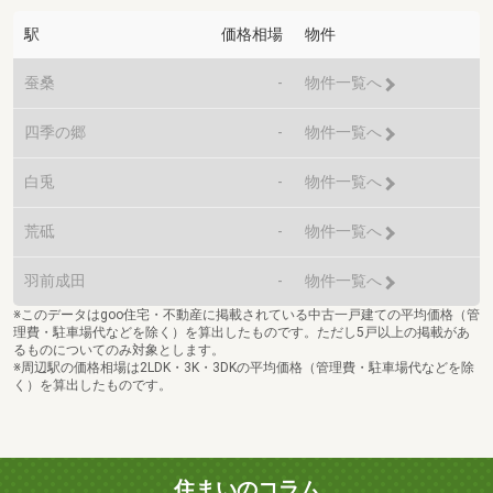
駅
価格相場
物件
蚕桑
-
物件一覧へ
四季の郷
-
物件一覧へ
白兎
-
物件一覧へ
荒砥
-
物件一覧へ
羽前成田
-
物件一覧へ
※このデータはgoo住宅・不動産に掲載されている中古一戸建ての平均価格（管
理費・駐車場代などを除く）を算出したものです。ただし5戸以上の掲載があ
るものについてのみ対象とします。
※周辺駅の価格相場は2LDK・3K・3DKの平均価格（管理費・駐車場代などを除
く）を算出したものです。
住まいのコラム