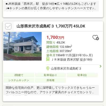
■JR米坂線「西米沢」駅 徒歩14分■広々16帖のLDKもございます
♪■キッチンの奥行が広く作業のしやすいキッチンスペースです♪■
車庫もついて冬でも安心です♪「お家探し」「ご売却」は 地域密
着型不動産 米沢市に強い後藤組イエステーションにおまかせ下
さい！ 株式会社後藤組HP https://www.gto-con.co.jp/
山形県米沢市成島町３ 1,700万円 4SLDK
1,700
万円
間取り
4SLDK
2
建物面積
132.68m
2
土地面積
307.09m
築年月
1994年11月(築31年10ヶ月)
ＪＲ米坂線 西米沢駅 徒歩18分
山形県米沢市成島町３
2階建て
駐車場あり
駐車2台
システムキッチン
所有権
閑静な住宅街の住戸、更に深呼吸してリラックスできちゃうルー
フバルコニー付なので、アウトドア家具のチョイスでカントリー
風も南国風も思いのまま。また広々とした延床面積１３２．６８
㎡の居室空間で、その上憩える庭有の住戸なので、爽やかな風と
あたたかな光を感じる癒しの場に。ちなみに素材を均一に温めら