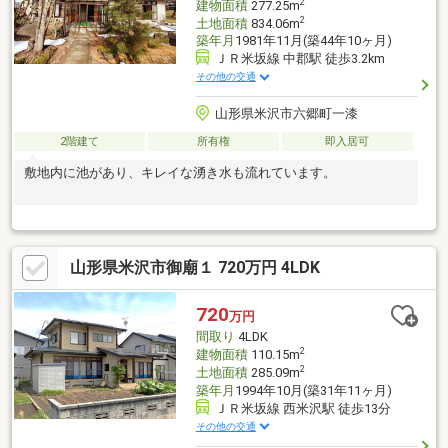
2
建物面積
277.25m
2
土地面積
834.06m
築年月
1981年11月(築44年10ヶ月)
ＪＲ米坂線 中郡駅 徒歩3.2km
その他の交通
山形県米沢市六郷町一漆
2階建て
所有権
即入居可
敷地内に池があり、キレイな湧き水も流れています。
山形県米沢市御廟１ 720万円 4LDK
720
万円
間取り
4LDK
2
建物面積
110.15m
2
土地面積
285.09m
築年月
1994年10月(築31年11ヶ月)
ＪＲ米坂線 西米沢駅 徒歩13分
その他の交通