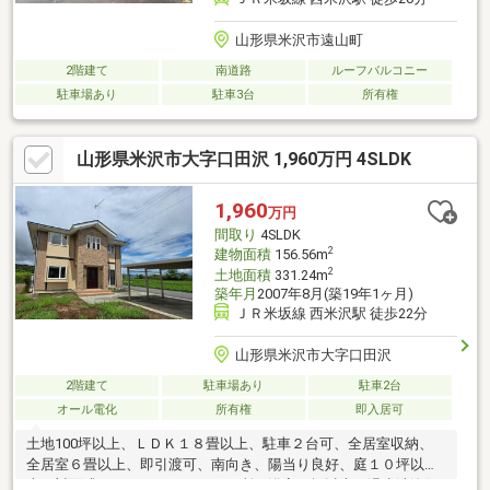
山形県米沢市遠山町
2階建て
南道路
ルーフバルコニー
駐車場あり
駐車3台
所有権
山形県米沢市大字口田沢 1,960万円 4SLDK
1,960
万円
間取り
4SLDK
2
建物面積
156.56m
2
土地面積
331.24m
築年月
2007年8月(築19年1ヶ月)
ＪＲ米坂線 西米沢駅 徒歩22分
山形県米沢市大字口田沢
2階建て
駐車場あり
駐車2台
オール電化
所有権
即入居可
土地100坪以上、ＬＤＫ１８畳以上、駐車２台可、全居室収納、
全居室６畳以上、即引渡可、南向き、陽当り良好、庭１０坪以
上、対面式キッチン、トイレ２ヶ所、浴室１坪以上、温水洗浄便