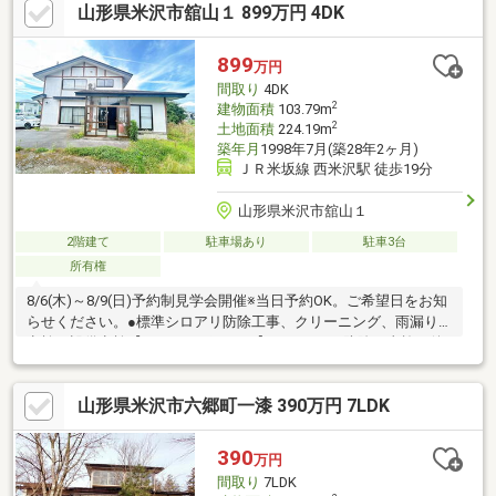
山形県米沢市舘山１ 899万円 4DK
899
万円
間取り
4DK
2
建物面積
103.79m
2
土地面積
224.19m
築年月
1998年7月(築28年2ヶ月)
ＪＲ米坂線 西米沢駅 徒歩19分
山形県米沢市舘山１
2階建て
駐車場あり
駐車3台
所有権
8/6(木)～8/9(日)予約制見学会開催※当日予約OK。ご希望日をお知
らせください。●標準シロアリ防除工事、クリーニング、雨漏り
点検、設備点検【おすすめポイント】・シロアリ防除工事施工後5
年間保証。・お客様に合わせたローンの組み方や金融機関をご提
案。住宅ローンが初めての方でもお気軽にご相談ください。【周
山形県米沢市六郷町一漆 390万円 7LDK
辺施設】・米沢市立西部小学校1500ｍ（徒歩約19分）・米沢市立
南成中学校2500ｍ（徒歩約32分/自転車約13分）
390
万円
間取り
7LDK