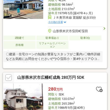
間取り
4LDK
2
建物面積
98.54m
2
土地面積
213.07m
築年月
1979年5月(築47年4ヶ月)
ＪＲ奥羽本線 置賜駅 徒歩35分
その他の交通
山形県米沢市窪田町窪田
2階建て
駐車場あり
駐車3台
リフォームリノベーシ
所有権
ョン
〇建築・住宅ローンの知識が豊富なスタッフがご案内♪〇物件詳細
などお気軽にお問合せください!(^^)!◇窪田小・第4中エリア◇コ
ンビニまで徒歩7分♪◇ドラックストアまで車で4分♪◇リフォーム
箇所 玄関・風除室の鍵交換、和室LDKを洋室に、照明器具交
換、スイッチ・コンセント交換増設、洗面化粧台交換、畳表替、
山形県米沢市広幡町成島 280万円 5DK
火災報知器取り付け、浄化槽新設 など住まいずONEでは【注文
住宅】や【リフォーム・不動産業】で経験豊富なスタッフがお客
様の住まい探しをお手伝いさせていただいております。平日や土
280
万円
日祝、お仕事終わりのお時間のご案内も可能です！お問合せは
間取り
5DK
⇒0120-772-619まで♪
2
建物面積
120.07m
2
土地面積
265.28m
築年月
1986年9月(築40年)