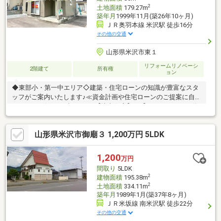
2
土地面積
179.27m
築年月
1999年11月(築26年10ヶ月)
ＪＲ奥羽本線 米沢駅 徒歩16分
その他の交通
山形県米沢市東１
リフォームリノベーシ
2階建て
所有権
ョン
◆東部小・第一中エリア◇建築・住宅ローンの知識が豊富なスタ
ッフがご案内いたします♪≪資金計画や住宅ローンのご提案に自信
あります≫住まいずONEでは【注文住宅】や【リフォーム・不動
産業】で経験豊富なスタッフがお客様の住まい探しをお手伝いさ
せていただいております。住まい購入はお客様にとって不安なこ
山形県米沢市御廟３ 1,200万円 5LDK
とも多いはず…土地のこと、建物のこと、住宅ローンのこと…何で
も構いません(^^♪お客様にとって最適な住まい購入をお手伝いい
たします♪お問合せは⇒0120-772-619まで
1,200
万円
間取り
5LDK
2
建物面積
195.38m
2
土地面積
334.11m
築年月
1989年1月(築37年8ヶ月)
ＪＲ米坂線 南米沢駅 徒歩22分
その他の交通