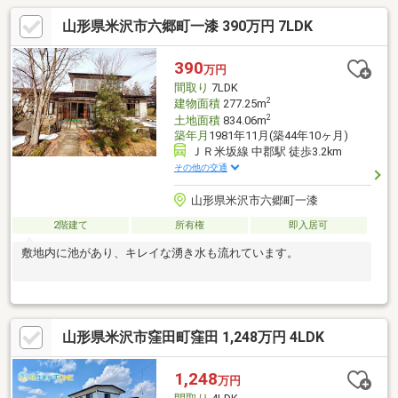
山形県米沢市六郷町一漆 390万円 7LDK
390
万円
間取り
7LDK
2
建物面積
277.25m
2
土地面積
834.06m
築年月
1981年11月(築44年10ヶ月)
ＪＲ米坂線 中郡駅 徒歩3.2km
その他の交通
山形県米沢市六郷町一漆
2階建て
所有権
即入居可
敷地内に池があり、キレイな湧き水も流れています。
山形県米沢市窪田町窪田 1,248万円 4LDK
1,248
万円