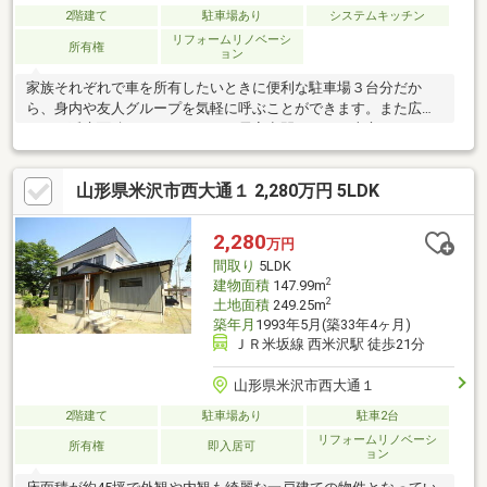
2階建て
駐車場あり
システムキッチン
リフォームリノベーシ
所有権
ョン
家族それぞれで車を所有したいときに便利な駐車場３台分だか
ら、身内や友人グループを気軽に呼ぶことができます。また広々
とした延床面積１５８．４７㎡の居室空間で、その上心にゆとり
を与える庭有の住戸なので、アウトドアのある暮らしが叶いま
す。ちなみに無駄のない造りのシステムキッチンです。家族みん
山形県米沢市西大通１ 2,280万円 5LDK
なのワガママにも応える５ＳＬＤＫ。ご案内いたしますのでお気
軽にご連絡ください。
2,280
万円
間取り
5LDK
2
建物面積
147.99m
2
土地面積
249.25m
築年月
1993年5月(築33年4ヶ月)
ＪＲ米坂線 西米沢駅 徒歩21分
山形県米沢市西大通１
2階建て
駐車場あり
駐車2台
リフォームリノベーシ
所有権
即入居可
ョン