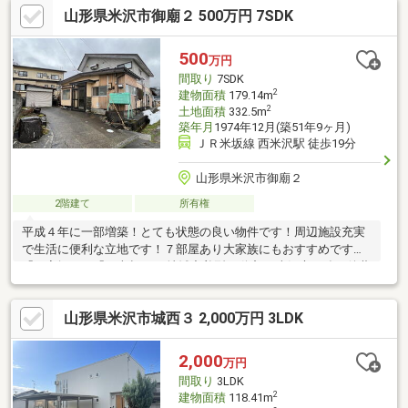
山形県米沢市御廟２ 500万円 7SDK
れるＩＨクッキングヒーター付です。家族の物語が生まれる４Ｓ
ＬＤＫ。実際の空間をご自身で体感ください。
500
万円
間取り
7SDK
2
建物面積
179.14m
2
土地面積
332.5m
築年月
1974年12月(築51年9ヶ月)
ＪＲ米坂線 西米沢駅 徒歩19分
山形県米沢市御廟２
2階建て
所有権
平成４年に一部増築！とても状態の良い物件です！周辺施設充実
で生活に便利な立地です！７部屋あり大家族にもおすすめです！
「お家探し」「ご売却」は 地域密着型不動産 米沢市に強い後藤
組イエステーションにおまかせ下さい！ 株式会社後藤組HP
https://www.gto-con.co.jp/
山形県米沢市城西３ 2,000万円 3LDK
2,000
万円
間取り
3LDK
2
建物面積
118.41m