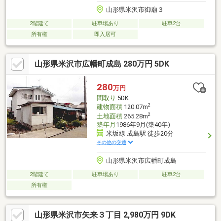
山形県米沢市御廟３
2階建て
駐車場あり
駐車2台
所有権
即入居可
山形県米沢市広幡町成島 280万円 5DK
280
万円
間取り
5DK
2
建物面積
120.07m
2
土地面積
265.28m
築年月
1986年9月(築40年)
米坂線 成島駅 徒歩20分
その他の交通
山形県米沢市広幡町成島
2階建て
駐車場あり
駐車2台
所有権
山形県米沢市矢来３丁目 2,980万円 9DK