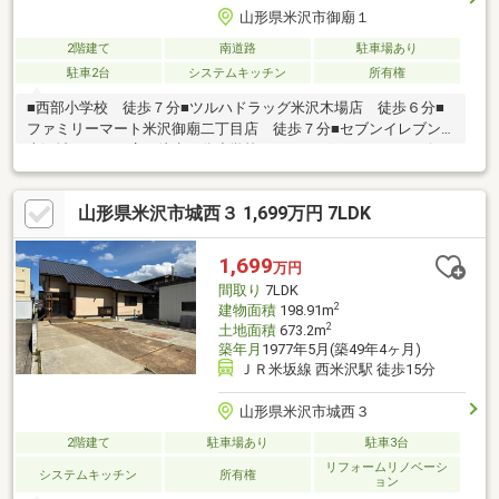
山形県米沢市御廟１
2階建て
南道路
駐車場あり
駐車2台
システムキッチン
所有権
■西部小学校 徒歩７分■ツルハドラッグ米沢木場店 徒歩６分■
ファミリーマート米沢御廟二丁目店 徒歩７分■セブンイレブン
米沢城西三丁目店 徒歩８分小学校やドラッグストア、コンビ
ニ、病院、飲食店などが徒歩圏内にあり生活しやすい環境です。
「お家探し」「ご売却」は 地域密着型不動産 米沢市に強い後藤
山形県米沢市城西３ 1,699万円 7LDK
組イエステーションにおまかせ下さい！ 株式会社後藤組HP
https://www.gto-con.co.jp/
1,699
万円
間取り
7LDK
2
建物面積
198.91m
2
土地面積
673.2m
築年月
1977年5月(築49年4ヶ月)
ＪＲ米坂線 西米沢駅 徒歩15分
山形県米沢市城西３
2階建て
駐車場あり
駐車3台
リフォームリノベーシ
システムキッチン
所有権
ョン