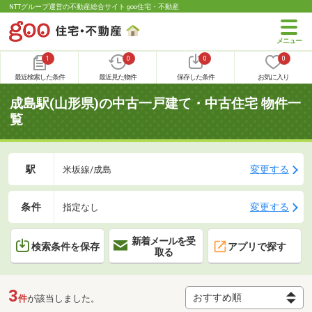
NTTグループ運営の不動産総合サイト goo住宅・不動産
1
0
0
0
最近検索した条件
最近見た物件
保存した条件
お気に入り
成島駅(山形県)の中古一戸建て・中古住宅 物件一
覧
駅
変更する
米坂線/成島
条件
変更する
指定なし
新着メールを受
検索条件を保存
アプリで探す
取る
3
件
が該当しました。