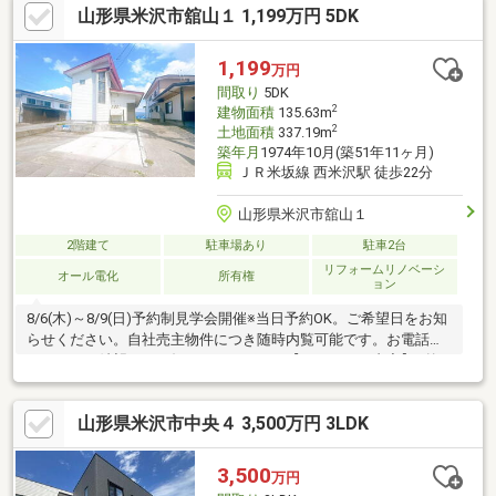
山形県米沢市舘山１ 1,199万円 5DK
1,199
万円
間取り
5DK
2
建物面積
135.63m
2
土地面積
337.19m
築年月
1974年10月(築51年11ヶ月)
ＪＲ米坂線 西米沢駅 徒歩22分
山形県米沢市舘山１
2階建て
駐車場あり
駐車2台
リフォームリノベーシ
オール電化
所有権
ョン
8/6(木)～8/9(日)予約制見学会開催※当日予約OK。ご希望日をお知
らせください。自社売主物件につき随時内覧可能です。お電話か
メールでご希望日をお知らせください。【リフォーム内容】●外
構工事屋根・外壁塗装●内装工事システムキッチン交換、ユニッ
トバス交換、温水洗浄便座トイレ交換、洗面化粧台交換、インタ
山形県米沢市中央４ 3,500万円 3LDK
ーホン設置、火災警報器設置、照明LED交換、クロス貼替等【周
辺施設】・西部小学校1500ｍ（徒歩19分）・南成中学校2800ｍ
（徒歩35分/自転車12分）・ヤマザワ堀川町店様2500ｍ（徒歩32
3,500
万円
分/車5分）・館山局前バス停200ｍ（徒歩3分