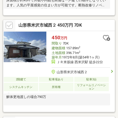
床面積が約45坪で外観や内観も綺麗な一戸建ての物件となってい
ます。人気の平屋感覚の住まい方が可能です。断熱改修リノベー
ションを行っており、心地よい住まいです。水回りも使いやすく
変更し、最新設備になっています。小学校まで３ｋｍ圏内。米沢
メイン通りにもほど近く利便性のいい立地となっております。寝
山形県米沢市城西２ 450万円 7DK
室に隣接した土地がすこやかセンターになっており、季節の移ろ
いが感じられる借景を楽しむことができます。
450
万円
間取り
7DK
2
建物面積
157.89m
2
土地面積
396.71m
築年月
1972年8月(築54年1ヶ月)
ＪＲ米坂線 西米沢駅 徒歩22分
山形県米沢市城西２
2階建て
駐車場あり
駐車3台
リフォームリノベーシ
システムキッチン
所有権
ョン
解体更地渡しの場合790万