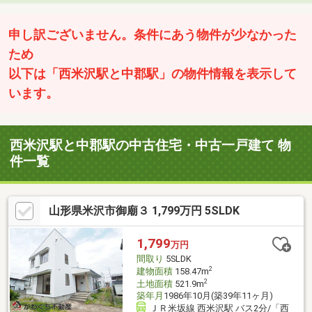
申し訳ございません。条件にあう物件が少なかった
ため
以下は「西米沢駅と中郡駅」の物件情報を表示して
います。
西米沢駅と中郡駅の中古住宅・中古一戸建て 物
件一覧
山形県米沢市御廟３ 1,799万円 5SLDK
1,799
万円
間取り
5SLDK
2
建物面積
158.47m
2
土地面積
521.9m
築年月
1986年10月(築39年11ヶ月)
ＪＲ米坂線 西米沢駅 バス2分/「西