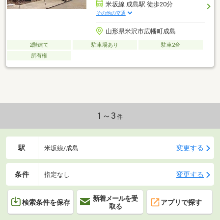
米坂線 成島駅 徒歩20分
その他の交通
山形県米沢市広幡町成島
2階建て
駐車場あり
駐車2台
所有権
1～3
件
駅
変更する
米坂線/成島
条件
変更する
指定なし
新着メールを受
検索条件を保存
アプリで探す
取る