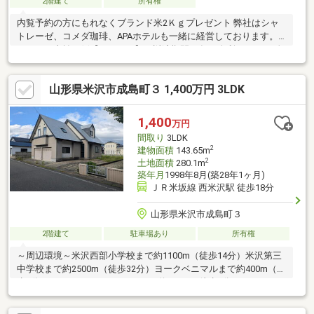
2階建て
所有権
内覧予約の方にもれなくブランド米2Ｋｇプレゼント 弊社はシャ
トレーゼ、コメダ珈琲、APAホテルも一緒に経営しております。■
月々のお支払い例【30 826円】（返済期間35年、金利0.7％、頭金
なしの場合）◆即日のご案内にも対応可能ですので、お気軽にご
連絡下さい！
山形県米沢市成島町３ 1,400万円 3LDK
1,400
万円
間取り
3LDK
2
建物面積
143.65m
2
土地面積
280.1m
築年月
1998年8月(築28年1ヶ月)
ＪＲ米坂線 西米沢駅 徒歩18分
山形県米沢市成島町３
2階建て
駐車場あり
所有権
～周辺環境～米沢西部小学校まで約1100m（徒歩14分）米沢第三
中学校まで約2500m（徒歩32分）ヨークベニマルまで約400m（徒
歩5分）ホームセンタームサシまで約250m（徒歩4分）