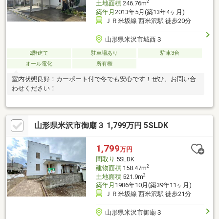
2
土地面積
246.76m
築年月
2013年5月(築13年4ヶ月)
ＪＲ米坂線 西米沢駅 徒歩20分
山形県米沢市城西３
2階建て
駐車場あり
駐車3台
オール電化
所有権
室内状態良好！カーポート付で冬でも安心です！ぜひ、お問い合
わせください！
山形県米沢市御廟３ 1,799万円 5SLDK
1,799
万円
間取り
5SLDK
2
建物面積
158.47m
2
土地面積
521.9m
築年月
1986年10月(築39年11ヶ月)
ＪＲ米坂線 西米沢駅 徒歩21分
山形県米沢市御廟３