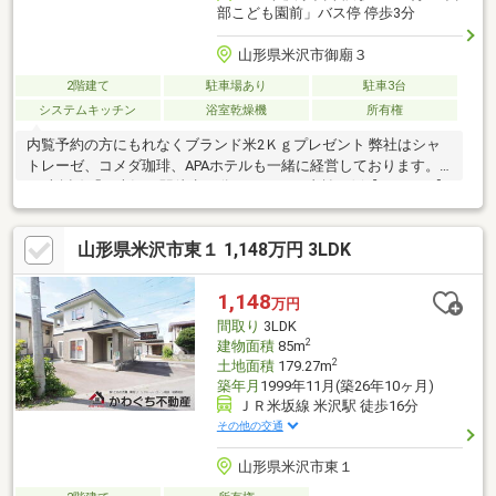
部こども園前」バス停 停歩3分
山形県米沢市御廟３
2階建て
駐車場あり
駐車3台
システムキッチン
浴室乾燥機
所有権
内覧予約の方にもれなくブランド米2Ｋｇプレゼント 弊社はシャ
トレーゼ、コメダ珈琲、APAホテルも一緒に経営しております。
JR米坂線「西米沢」駅徒歩21分♪■月々のお支払い例【47 499円】
（返済期間35年、金利0.7％、頭金なしの場合）◆即日のご案内に
も対応可能ですので、お気軽にご連絡下さい！
山形県米沢市東１ 1,148万円 3LDK
1,148
万円
間取り
3LDK
2
建物面積
85m
2
土地面積
179.27m
築年月
1999年11月(築26年10ヶ月)
ＪＲ米坂線 米沢駅 徒歩16分
その他の交通
山形県米沢市東１