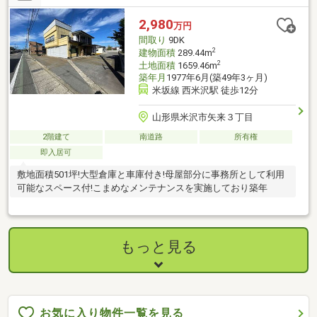
2,980
万円
間取り
9DK
2
建物面積
289.44m
2
土地面積
1659.46m
築年月
1977年6月(築49年3ヶ月)
米坂線 西米沢駅 徒歩12分
山形県米沢市矢来３丁目
2階建て
南道路
所有権
即入居可
敷地面積501坪!大型倉庫と車庫付き!母屋部分に事務所として利用
可能なスペース付!こまめなメンテナンスを実施しており築年
もっと見る
お気に入り物件一覧を見る