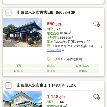
座、浴室に窓、ＴＶモニタ付インターホン、ＩＨクッキングヒー
ター、屋根裏収納、食器洗乾燥機
山形県米沢市古志田町 860万円 2K
860
万円
間取り
2K
2
建物面積
87.09m
2
土地面積
836.89m
築年月
2003年3月(築23年6ヶ月)
ＪＲ米坂線 南米沢駅 徒歩31分
その他の交通
山形県米沢市古志田町
平屋
南道路
駐車場あり
駐車3台
床暖房
所有権
山形県米沢市東１ 1,148万円 3LDK
1,148
万円
間取り
3LDK
2
建物面積
85m