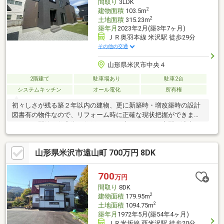
間取り
3LDK
2
建物面積
103.5m
2
土地面積
315.23m
築年月
2023年2月(築3年7ヶ月)
ＪＲ奥羽本線 米沢駅 徒歩29分
その他の交通
山形県米沢市中央４
2階建て
駐車場あり
駐車2台
システムキッチン
オール電化
所有権
初々しさが残る築２年以内の建物、更に新築時・増改築時の設計
図書有の物件なので、リフォーム時に正確な現状把握ができま
す。また閑静な住宅街の住戸で、その上おしゃれな空間を演出す
る吹抜はオーディオセットの配置の工夫で驚きの音響効果が実現
します。ちなみに臨機応変広に空間を作れる可動間仕切り有の物
山形県米沢市遠山町 700万円 8DK
件です。家族が帰宅を焦がれる３ＬＤＫ。是非その目でお確かめ
ください。
700
万円
間取り
8DK
2
建物面積
179.95m
2
土地面積
1094.75m
築年月
1972年5月(築54年4ヶ月)
ＪＲ米坂線 西米沢駅 徒歩20分