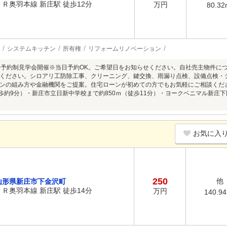
ＪＲ奥羽本線 新庄駅 徒歩12分
万円
80.32
システムキッチン
所有権
リフォームリノベーション
8/9(日)予約制見学会開催※当日予約OK。ご希望日をお知らせください。自社売主物
ください。シロアリ工防除工事、クリーニング、鍵交換、雨漏り点検、設備点検・
ンの組み方や金融機関をご提案。住宅ローンが初めての方でもお気軽にご相談くだ
徒歩約9分）・新庄市立日新中学校まで約850ｍ（徒歩11分）・ヨークベニマル新庄下
お気に入
250
他
山形県新庄市下金沢町
ＪＲ奥羽本線 新庄駅 徒歩14分
万円
140.9