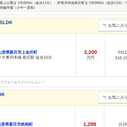
・最上公園まで約900m（徒歩12分）、JR奥羽本線新庄駅まで約990m（徒歩13
明倫学園（小中一貫校）
SLDK
お気に入
2,200
山形県新庄市上金沢町
5SL
ＪＲ奥羽本線 新庄駅 徒歩15分
万円
316.1
リフォームリノベーション
DK
お気に入
1,299
山形県新庄市鉄砲町
2LD