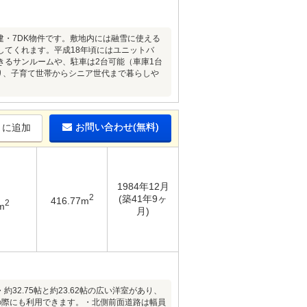
建・7DK物件です。敷地内には融雪に使える
てくれます。平成18年頃にはユニットバ
きるサンルームや、駐車は2台可能（車庫1台
り、子育て世帯からシニア世代まで暮らしや
お問い合わせ(無料)
りに追加
1984年12月
2
(築41年9ヶ
416.77m
2
m
月)
約32.75帖と約23.62帖の広い洋室があり、
の際にも利用できます。・北側前面道路は幅員