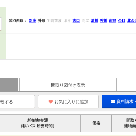
陸羽西線：
新庄
升形
羽前前波
津谷
古口
高屋
清川
狩川
南野
余目
北余
間取り図付き表示
お気に入りに追加
資料請求
所在地/交通
間取
価格
（駅/バス 所要時間）
建物面