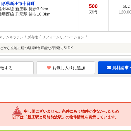
山形県新庄市十日町
500
5LD
奥羽本線 新庄駅 徒歩3.9km
万円
120.0
陸羽西線 升形駅 徒歩10.0km
ステムキッチン
所有権
リフォームリノベーション
どかな立地に建つ駐車8台可能な2階建て5LDK
お気に入りに追加
資料請求
申し訳ございません。条件にあう物件が少なかったため
以下は「新庄駅と羽前前波駅」の物件情報を表示しています。