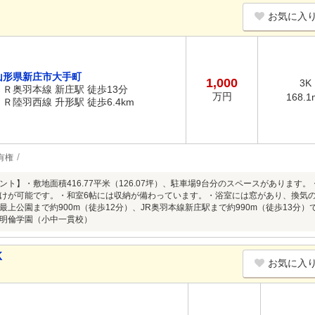
お気に入
山形県新庄市大手町
1,000
3K
ＪＲ奥羽本線 新庄駅 徒歩13分
万円
168.1
ＪＲ陸羽西線 升形駅 徒歩6.4km
有権
ト】・敷地面積416.77平米（126.07坪）、駐車場9台分のスペースがあります。・
けが可能です。・和室6帖には収納が備わっています。・浴室には窓があり、換気
・最上公園まで約900m（徒歩12分）、JR奥羽本線新庄駅まで約990m（徒歩13
明倫学園（小中一貫校）
K
お気に入