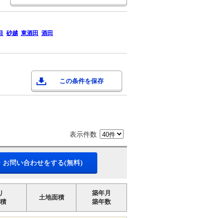
目
砂越
東酒田
酒田
この条件を保存
表示件数
・お問い合わせをする(無料)
り
築年月
土地面積
積
築年数