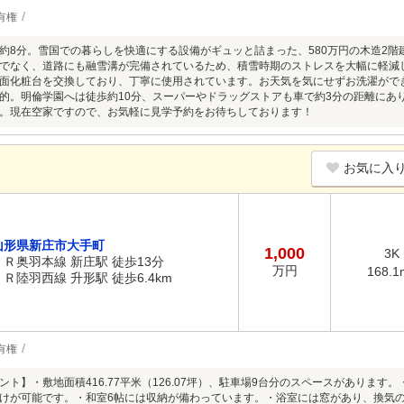
有権
約8分。雪国での暮らしを快適にする設備がギュッと詰まった、580万円の木造2階
でなく、道路にも融雪溝が完備されているため、積雪時期のストレスを大幅に軽減し
面化粧台を交換しており、丁寧に使用されています。お天気を気にせずお洗濯がで
的。明倫学園へは徒歩約10分、スーパーやドラッグストアも車で約3分の距離にあ
。現在空家ですので、お気軽に見学予約をお待ちしております！
お気に入
山形県新庄市大手町
1,000
3K
ＪＲ奥羽本線 新庄駅 徒歩13分
万円
168.1
ＪＲ陸羽西線 升形駅 徒歩6.4km
有権
ト】・敷地面積416.77平米（126.07坪）、駐車場9台分のスペースがあります。・
けが可能です。・和室6帖には収納が備わっています。・浴室には窓があり、換気