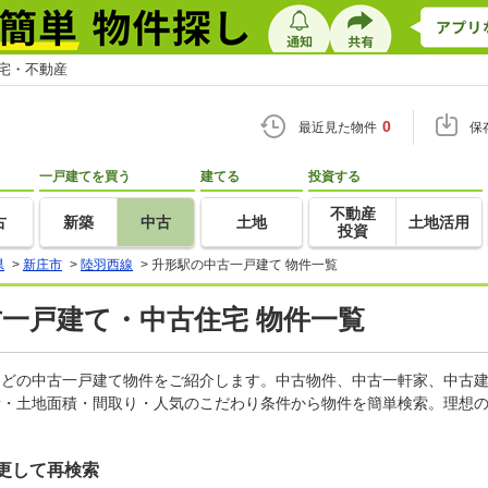
住宅・不動産
0
最近見た物件
保
一戸建てを買う
建てる
投資する
不動産
古
新築
中古
土地
土地活用
投資
県
>
新庄市
>
陸羽西線
>
升形駅の中古一戸建て 物件一覧
古一戸建て・中古住宅 物件一覧
家などの中古一戸建て物件をご紹介します。中古物件、中古一軒家、中古
積・土地面積・間取り・人気のこだわり条件から物件を簡単検索。理想の
更して再検索