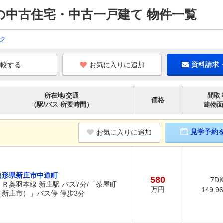
の中古住宅・中古一戸建て 物件一覧
ク
お気に入りに追加
資料請求
所在地/交通
間取
価格
（駅/バス 所要時間）
建物面
見学予約
お気に入りに追加
山形県新庄市中道町
580
7D
ＪＲ奥羽本線 新庄駅 バス7分/「茶屋町
万円
149.9
（新庄市）」バス停 停歩3分