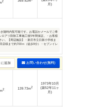
369.92m
2
m
月)
件につき随時内覧可能です。お電話かメールでご希
シロアリ防除工事施工後5年間保証。・お客様
さい。【周辺施設】・新庄市立日新小学校ま
田店様まで約700ｍ（徒歩9分）・セブンイレ
お問い合わせ(無料)
りに追加
1973年10月
2
(築52年11ヶ
139.73m
2
4m
月)