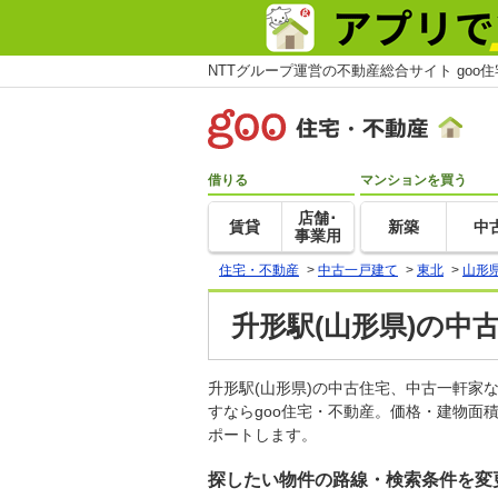
NTTグループ運営の不動産総合サイト goo
借りる
マンションを買う
店舗･
賃貸
新築
中
事業用
住宅・不動産
>
中古一戸建て
>
東北
>
山形
升形駅(山形県)の中
升形駅(山形県)の中古住宅、中古一軒
すならgoo住宅・不動産。価格・建物面
ポートします。
探したい物件の路線・検索条件を変