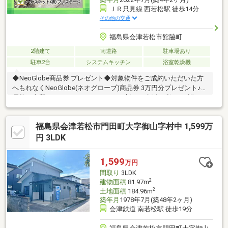
ＪＲ只見線 西若松駅 徒歩14分
その他の交通
福島県会津若松市館脇町
2階建て
南道路
駐車場あり
駐車2台
システムキッチン
浴室乾燥機
◆NeoGlobe商品券 プレゼント◆対象物件をご成約いただいた方
へもれなくNeoGlobe(ネオグローブ)商品券 3万円分プレゼント♪お
洒落で上質なファッションアイテムで新しい生活に彩りを♪詳細は
スタッフまでお問い合わせください♪◆◇ おススメPoint！
◇◆・積水ハウス施工の築浅物件！カーポート付♪・太陽光発電
福島県会津若松市門田町大字御山字村中 1,599万
システム搭載！自動車用充電設備有、環境に優しいエコライフ♪・
燃料電池給湯器（エネファーム）・熱交換型２４時間換気システ
円 3LDK
ム・ガス衣類乾燥機・エアコン３台・温水床暖房（ＬＤＫ)・ビル
トイン空気清浄機◆周辺環境◆・城西小学校 徒歩約13分・第四
1,599
万円
中学校 徒歩約9分
間取り
3LDK
2
建物面積
81.97m
2
土地面積
184.96m
築年月
1978年7月(築48年2ヶ月)
会津鉄道 南若松駅 徒歩19分