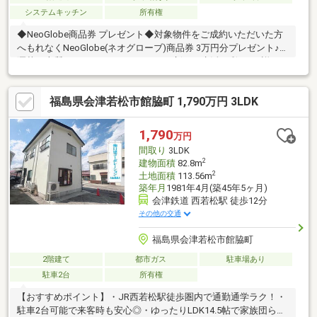
システムキッチン
所有権
◆NeoGlobe商品券 プレゼント◆対象物件をご成約いただいた方
へもれなくNeoGlobe(ネオグローブ)商品券 3万円分プレゼント♪お
洒落で上質なファッションアイテムで新しい生活に彩りを♪詳細は
スタッフまでお問い合わせください♪◆◇ おススメPoint！
◇◆・敷地50坪以上のゆとり！・駐車4～5台可能♪来客時も安
福島県会津若松市館脇町 1,790万円 3LDK
心・小・中学校徒歩10分圏内でお子様も無理なく通学・スーパ
ー、コンビニなど至近で便利な立地！◆◇ 周辺環境 ◇◆・門
田小学校 徒歩約10分・第五中学校 徒歩約7分◆『頭金 0円』
1,790
万円
『車のローンが残ってる』『転職したばかり』そんな方もご購入
間取り
3LDK
可能です！
2
建物面積
82.8m
2
土地面積
113.56m
築年月
1981年4月(築45年5ヶ月)
会津鉄道 西若松駅 徒歩12分
その他の交通
福島県会津若松市館脇町
2階建て
都市ガス
駐車場あり
駐車2台
所有権
【おすすめポイント】・JR西若松駅徒歩圏内で通勤通学ラク！・
駐車2台可能で来客時も安心◎・ゆったりLDK14.5帖で家族団らん