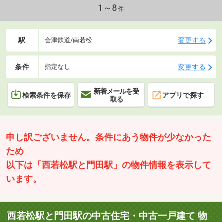
「友だち追加」→「＠ｐｒｅｓｔｉｇｅ－ｈｎｅｔ」でＩＤ検
1～8
件
索！
駅
変更する
会津鉄道/南若松
条件
変更する
指定なし
新着メールを受
検索条件を保存
アプリで探す
取る
申し訳ございません。条件にあう物件が少なかった
ため
以下は「西若松駅と門田駅」の物件情報を表示して
います。
西若松駅と門田駅の中古住宅・中古一戸建て 物