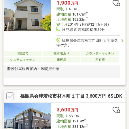
1,900
万円
間取り
4LDK
2
建物面積
101.63m
2
土地面積
192.22m
築年月
2014年3月(築12年6ヶ月)
只見線 西若松駅 徒歩25分
福島県会津若松市門田町大字徳久
字竹之元
2階建て
駐車場あり
カウンターキッチン
システムキッチン
床暖房
所有権
階段付屋根裏収納・床暖房の家
福島県会津若松市材木町１丁目 3,600万円 6SLDK
3,600
万円
間取り
6SLDK
2
建物面積
191.7m
2
土地面積
331.12m