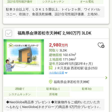
設計住宅性能評価付
システムキッチン
オール電化
駐車３台以上可、ＬＤＫ１５畳以上、トイレ２ヶ所、ワイドバル
コニー、吹抜け、食器洗乾燥機、設計住宅性能評価書、土地50坪
以上、山が見える、システムキッチン、陽当り良好、全居室収
納、前道６ｍ以上、シャワー付洗面化粧台、対面式キッチン、浴
室１坪以上、２階建、複層ガラス、オートバス、温水洗浄便座、
福島県会津若松市天神町 2,980万円 3LDK
床下収納、浴室に窓、ＴＶモニタ付インターホン、節水型トイ
レ、ウッドデッキ、ＩＨクッキングヒーター、全居室複層ガラス
か複層サッシ、オール電化
2,980
万円
間取り
3LDK
2
建物面積
102.67m
2
土地面積
171.04m
築年月
2024年5月(築2年4ヶ月)
ＪＲ只見線 西若松駅 徒歩25分
その他の交通
福島県会津若松市天神町
2階建て
駐車場あり
駐車3台
システムキッチン
所有権
◆NeoGlobe商品券 プレゼント◆対象物件をご成約いただいた方
へもれなくNeoGlobe(ネオグローブ)商品券 5万円分プレゼント♪お
洒落で上質なファッションアイテムで新しい生活に彩りを♪詳細は