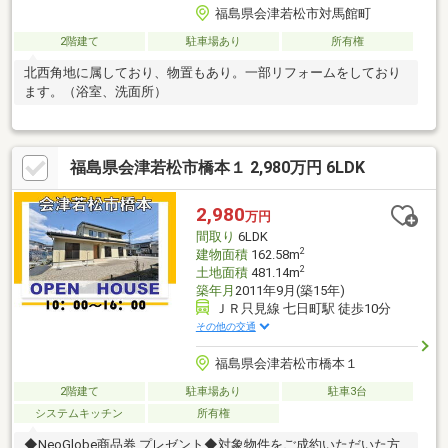
福島県会津若松市対馬館町
2階建て
駐車場あり
所有権
北西角地に属しており、物置もあり。一部リフォームをしており
ます。（浴室、洗面所）
福島県会津若松市橋本１ 2,980万円 6LDK
2,980
万円
間取り
6LDK
2
建物面積
162.58m
2
土地面積
481.14m
築年月
2011年9月(築15年)
ＪＲ只見線 七日町駅 徒歩10分
その他の交通
福島県会津若松市橋本１
2階建て
駐車場あり
駐車3台
システムキッチン
所有権
◆NeoGlobe商品券 プレゼント◆対象物件をご成約いただいた方