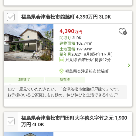
スタッフまでお問い合わせください♪◆おススメPoint！◆・1階に
はランドリー付。キッチン脇にはパントリー付の家事楽間取♪・2
福島県会津若松市館脇町 4,390万円 3LDK
階居室は6帖以上のゆとりある間取♪◆周辺環境◆・鶴城小学校
徒歩20分・会津若松第二中学校 徒歩14分◆弊社の強み◆『頭金
0円』『車のローンが残ってる』『転職したばかり』そんな方もご
4,390
万円
購入可能経験豊富な弊社スタッフがご購入のサポートを致します
間取り
3LDK
2
建物面積
102.74m
2
土地面積
197.99m
築年月
2022年8月(築4年1ヶ月)
只見線 西若松駅 徒歩12分
福島県会津若松市館脇町
2階建て
所有権
ぜひ一度見ていただきたい、「会津若松市館脇町戸建て」です。
お子様のいるご家庭にもお勧め。伸び伸びと生活できる中古戸建
て物件がコチラです。駅から徒歩12分の物件です。こちらは南向
きの物件です。ぜひ一度ご
福島県会津若松市門田町大字徳久字竹之元 1,900
万円 4LDK