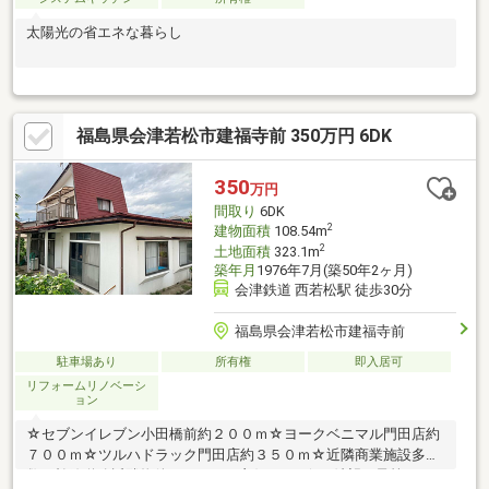
太陽光の省エネな暮らし
福島県会津若松市建福寺前 350万円 6DK
350
万円
間取り
6DK
2
建物面積
108.54m
2
土地面積
323.1m
築年月
1976年7月(築50年2ヶ月)
会津鉄道 西若松駅 徒歩30分
福島県会津若松市建福寺前
駐車場あり
所有権
即入居可
リフォームリノベーシ
ョン
☆セブンイレブン小田橋前約２００ｍ☆ヨークベニマル門田店約
７００ｍ☆ツルハドラック門田店約３５０ｍ☆近隣商業施設多
数、幹線道路近隣物件でアクセス良好です♪☆ご希望の予算での