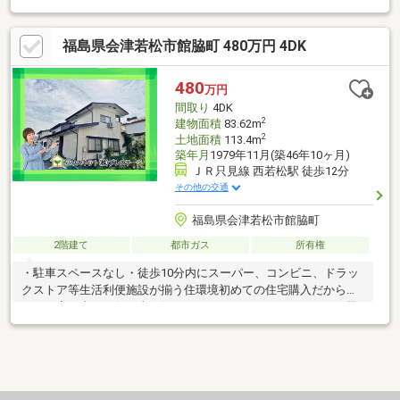
【郡山不動産.com by47不動産】にお任せください♪・注文住
宅・内装リフォーム工事・太陽光パネル・蓄電池・外構工事・売
福島県会津若松市館脇町 480万円 4DK
却相談・住宅ローンのお悩み全般住まいをトータルサポート致し
ます◎フットワークの軽さが自慢♪お気軽にご相談ください！
480
万円
間取り
4DK
2
建物面積
83.62m
2
土地面積
113.4m
築年月
1979年11月(築46年10ヶ月)
ＪＲ只見線 西若松駅 徒歩12分
その他の交通
福島県会津若松市館脇町
2階建て
都市ガス
所有権
・駐車スペースなし・徒歩10分内にスーパー、コンビニ、ドラッ
クストア等生活利便施設が揃う住環境初めての住宅購入だからこ
そ、お家の事・銀行の事、解りやすくサポートいたします。---周
辺環境---■城西小学校・・・徒歩12分■第四中学校・・・徒歩7分
◆『頭金 0円』『車のローンが残ってる』『転職したばかり』そ
んな方もご購入可能です！◆経験豊富な弊社スタッフがご購入の
サポートを致します！◆平日、土日祝、夜間やお仕事帰りでも内
覧可ＬＩＮＥからもお気軽にお問い合わせできます♪ＬＩＮＥの