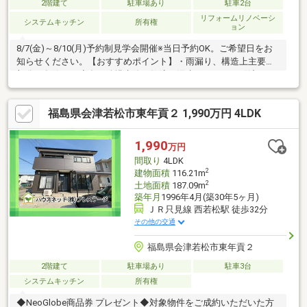
2階建て
駐車場あり
駐車2台
リフォームリノベーシ
システムキッチン
所有権
ョン
8/7(金)～8/10(月)予約制見学会開催※当日予約OK。ご希望日をお
知らせください。【おすすめポイント】・雨漏り、構造上主要な
部分の欠陥や・腐食、給排水管の故障や漏水についてお引渡しよ
り２年間保証・シロアリ防除工事施工後5年間保証・お客様に合わ
せたローンの組み方や金融機関をご提案。住宅ローンが初めての
福島県会津若松市東年貢２ 1,990万円 4LDK
方でもお気軽にご相談ください
1,990
万円
間取り
4LDK
2
建物面積
116.21m
2
土地面積
187.09m
築年月
1996年4月(築30年5ヶ月)
ＪＲ只見線 西若松駅 徒歩32分
その他の交通
福島県会津若松市東年貢２
2階建て
駐車場あり
駐車3台
システムキッチン
所有権
◆NeoGlobe商品券 プレゼント◆対象物件をご成約いただいた方