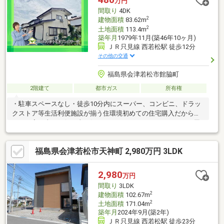
万円
間取り
4DK
2
建物面積
83.62m
2
土地面積
113.4m
築年月
1979年11月(築46年10ヶ月)
ＪＲ只見線 西若松駅 徒歩12分
その他の交通
福島県会津若松市館脇町
2階建て
都市ガス
所有権
・駐車スペースなし・徒歩10分内にスーパー、コンビニ、ドラッ
クストア等生活利便施設が揃う住環境初めての住宅購入だからこ
そ、お家の事・銀行の事、解りやすくサポートいたします。---周
辺環境---■城西小学校・・・徒歩12分■第四中学校・・・徒歩7分
◆『頭金 0円』『車のローンが残ってる』『転職したばかり』そ
福島県会津若松市天神町 2,980万円 3LDK
んな方もご購入可能です！◆経験豊富な弊社スタッフがご購入の
サポートを致します！◆平日、土日祝、夜間やお仕事帰りでも内
覧可ＬＩＮＥからもお気軽にお問い合わせできます♪ＬＩＮＥの
2,980
万円
「友だち追加」→「＠ｐｒｅｓｔｉｇｅ－ｈｎｅｔ」でＩＤ検
間取り
3LDK
索！
2
建物面積
102.67m
2
土地面積
171.04m
築年月
2024年9月(築2年)
ＪＲ只見線 西若松駅 徒歩23分