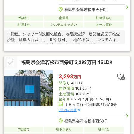
福島県会津若松市天神町
2階建て
南道路
駐車場あり
駐車3台
システムキッチン
オール電化
２階建、シャワー付洗面化粧台、地盤調査済、建築確認完了検査
済証、駐車３台以上可、即引渡可、土地50坪以上、システムキッ
チン、南側道路面す、角地、整形地、浴室１坪以上、ＩＨクッキ
ングヒーター
福島県会津若松市西栄町 3,298万円 4SLDK
3,298
万円
間取り
4SLDK
2
建物面積
102.67m
2
土地面積
182.28m
築年月
2025年4月(築1年5ヶ月)
ＪＲ只見線 七日町駅 徒歩18分
その他の交通
福島県会津若松市西栄町
2階建て
駐車場あり
駐車3台