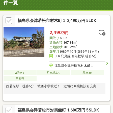
件一覧
福島県会津若松市材木町１ 2,490万円 5LDK
2,490
万円
間取り
5LDK
2
建物面積
167.34m
2
土地面積
783.72m
築年月
1989年10月(築36年11ヶ月)
ＪＲ只見線 西若松駅 徒歩5分
福島県会津若松市材木町１
2階建て
駐車場あり
駐車3台
所有権
西若松駅 徒歩5分 城西小学校近く、近隣に商業施設も充実
福島県会津若松市対馬館町 1,680万円 5SLDK