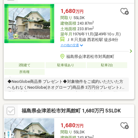
1,680
万円
間取り
5SLDK
2
建物面積
243.87m
2
土地面積
233.81m
築年月
1976年11月(築49年10ヶ月)
ＪＲ只見線 西若松駅 徒歩8分
その他の交通
福島県会津若松市対馬館町
2階建て
駐車場あり
駐車2台
所有権
◆NeoGlobe商品券 プレゼント◆対象物件をご成約いただいた方
へもれなくNeoGlobe(ネオグローブ)商品券 3万円分プレゼント♪お
洒落で上質なファッションアイテムで新しい生活に彩りを♪詳細は
スタッフまでお問い合わせください♪◆おススメPoint！◆・2世帯
向き☆玄関2ヶ所、水回りは各階にあり・程よい距離感での家族
福島県会津若松市対馬館町 1,680万円 5SLDK
の暮らし◎・インナーガレージ付き♪2階にはロフト付・徒歩圏内
に教育・生活利便施設が揃う住環境※平成10年10月増築◆周辺環
境◆・小金井小学校 徒歩約12分・第四中学校 徒歩約3分
1,680
万円
間取り
5SLDK
2
建物面積
243.87m