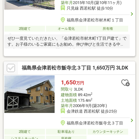
築年月
2015年10月(築10年11ヶ月)
只見線 西若松駅 徒歩10分
福島県会津若松市材木町１丁目
2階建て
オール電化
所有権
ぜひ一度見ていただきたい、「会津若松市材木町1丁目戸建て」で
す。お子様のいるご家庭にもお勧め。伸び伸びと生活できる中古
戸建て物件がコチラです。駅から徒歩10分の物件です。こちらは
南向きの物件です。ぜ
福島県会津若松市飯寺北３丁目 1,650万円 3LDK
1,650
万円
間取り
3LDK
2
建物面積
89.42m
2
土地面積
175.4m
築年月
2006年9月(築20年)
会津鉄道 西若松駅 徒歩25分
福島県会津若松市飯寺北３丁目
2階建て
駐車場あり
カウンターキッチン
システムキッチン
所有権