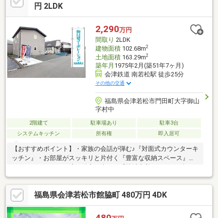
きで天候を気にせず洗濯物・豊富な収納で生活スペースを広く活
円 2LDK
用可能・城西小学校 徒歩約18分・第四中学校 徒歩約18分◆弊
社の強み◆経験豊富な弊社スタッフがご購入のサポートを致しま
2,290
万円
す
間取り
2LDK
2
建物面積
102.68m
2
土地面積
163.29m
築年月
1975年2月(築51年7ヶ月)
会津鉄道 南若松駅 徒歩25分
その他の交通
福島県会津若松市門田町大字御山
字村中
2階建て
駐車場あり
駐車3台
システムキッチン
所有権
即入居可
【おすすめポイント】・家族の会話が弾む♪『対面式カウンターキ
ッチン』・お部屋がスッキリと片付く『豊富な収納スペース』・
オシャレリフォーム済不動産の事なら『地域密着×ローンに強い』
【郡山不動産.com by47不動産】にお任せください♪・注文住
宅・内装リフォーム工事・太陽光パネル・蓄電池・外構工事・売
福島県会津若松市館脇町 480万円 4DK
却相談・住宅ローンのお悩み全般住まいをトータルサポート致し
ます◎フットワークの軽さが自慢♪お気軽にご相談ください！
480