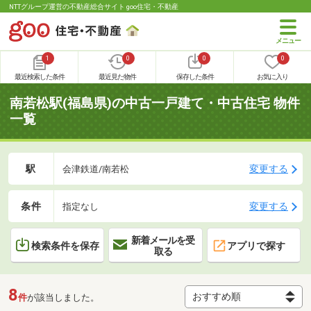
NTTグループ運営の不動産総合サイト goo住宅・不動産
1
0
0
0
最近検索した条件
最近見た物件
保存した条件
お気に入り
南若松駅(福島県)の中古一戸建て・中古住宅 物件
一覧
駅
変更する
会津鉄道/南若松
条件
変更する
指定なし
新着メールを受
検索条件を保存
アプリで探す
取る
8
件
が該当しました。