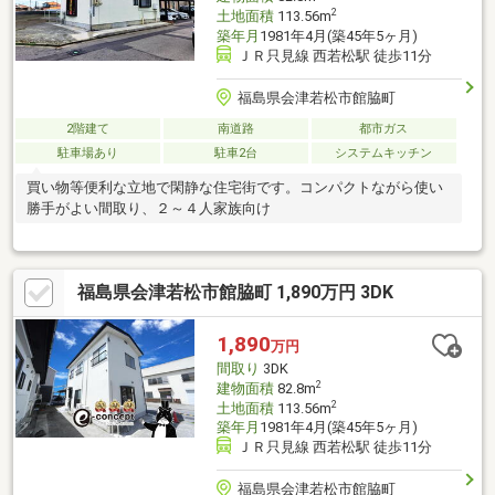
2
土地面積
113.56m
築年月
1981年4月(築45年5ヶ月)
ＪＲ只見線 西若松駅 徒歩11分
福島県会津若松市館脇町
2階建て
南道路
都市ガス
駐車場あり
駐車2台
システムキッチン
買い物等便利な立地で閑静な住宅街です。コンパクトながら使い
勝手がよい間取り、２～４人家族向け
福島県会津若松市館脇町 1,890万円 3DK
1,890
万円
間取り
3DK
2
建物面積
82.8m
2
土地面積
113.56m
築年月
1981年4月(築45年5ヶ月)
ＪＲ只見線 西若松駅 徒歩11分
福島県会津若松市館脇町