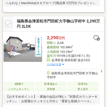
へもれなくNeoGlobe(ネオグローブ)商品券 3万円分プレゼント♪お
洒落で上質なファッションアイテムで新しい生活に彩りを♪詳細は
スタッフまでお問い合わせください♪◆◇ おススメPoint！
◇◆・敷地50坪以上のゆとり！・駐車4～5台可能♪来客時も安
福島県会津若松市門田町大字御山字村中 2,290万
心・小・中学校徒歩10分圏内でお子様も無理なく通学・スーパ
ー、コンビニなど至近で便利な立地！◆◇ 周辺環境 ◇◆・門
円 2LDK
田小学校 徒歩約10分・第五中学校 徒歩約7分◆『頭金 0円』
『車のローンが残ってる』『転職したばかり』そんな方もご購入
2,290
万円
可能です！
間取り
2LDK
2
建物面積
102.68m
2
土地面積
163.29m
築年月
1975年2月(築51年7ヶ月)
会津鉄道 南若松駅 徒歩25分
その他の交通
福島県会津若松市門田町大字御山
字村中
2階建て
駐車場あり
駐車3台
システムキッチン
所有権
即入居可
【おすすめポイント】・家族の会話が弾む♪『対面式カウンターキ
ッチン』・お部屋がスッキリと片付く『豊富な収納スペース』・
オシャレリフォーム済不動産の事なら『地域密着×ローンに強い』