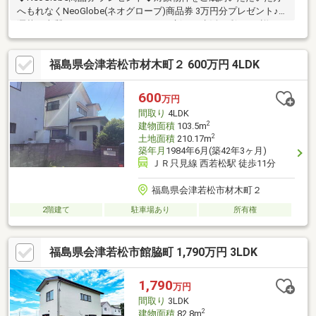
へもれなくNeoGlobe(ネオグローブ)商品券 3万円分プレゼント♪お
洒落で上質なファッションアイテムで新しい生活に彩りを♪詳細は
スタッフまでお問い合わせください♪◆おススメPoint！◆・敷地
約145坪の広々としたゆとりある住まい・食洗機付きで家事の時
福島県会津若松市材木町２ 600万円 4LDK
短に◎ガスコンロ3口・カーポート付きで雨や雪の日も安心・
6LDKの広々間取り♪部屋数豊富でプライベート空間も確保◆周辺
環境◆・神指小学校 2200ｍ 徒歩約28分・第六中学校 850
600
万円
ｍ 徒歩約11分経験豊富な弊社スタッフがご購入のサポート致し
間取り
4LDK
ます！
2
建物面積
103.5m
2
土地面積
210.17m
築年月
1984年6月(築42年3ヶ月)
ＪＲ只見線 西若松駅 徒歩11分
福島県会津若松市材木町２
2階建て
駐車場あり
所有権
福島県会津若松市館脇町 1,790万円 3LDK
1,790
万円
間取り
3LDK
2
建物面積
82.8m