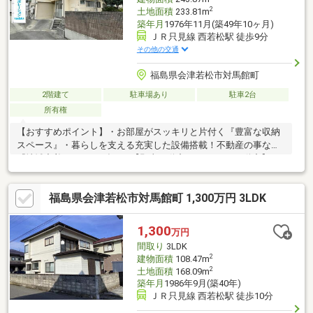
2
土地面積
233.81m
築年月
1976年11月(築49年10ヶ月)
ＪＲ只見線 西若松駅 徒歩9分
その他の交通
福島県会津若松市対馬館町
2階建て
駐車場あり
駐車2台
所有権
【おすすめポイント】・お部屋がスッキリと片付く『豊富な収納
スペース』・暮らしを支える充実した設備搭載！不動産の事なら
『地域密着×ローンに強い』【郡山不動産.com by47不動産】に
お任せください♪・注文住宅・内装リフォーム工事・太陽光パネ
ル・蓄電池・外構工事・売却相談・住宅ローンのお悩み全般住ま
福島県会津若松市対馬館町 1,300万円 3LDK
いをトータルサポート致します◎フットワークの軽さが自慢♪お気
軽にご相談ください！
1,300
万円
間取り
3LDK
2
建物面積
108.47m
2
土地面積
168.09m
築年月
1986年9月(築40年)
ＪＲ只見線 西若松駅 徒歩10分