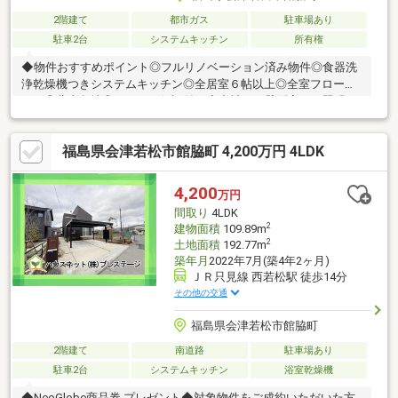
2階建て
都市ガス
駐車場あり
駐車2台
システムキッチン
所有権
◆物件おすすめポイント◎フルリノベーション済み物件◎食器洗
浄乾燥機つきシステムキッチン◎全居室６帖以上◎全室フローリ
ング◎北東角地◎シロアリ保証付き◆当社では壁紙変更、照明・
カーテン取付工事も承ります！新居をこだわりの空間にしてみま
せんか？・網戸・TVアンテナ・カーテンレール・エアコン・アク
福島県会津若松市館脇町 4,200万円 4LDK
セントクロス・フロアコーティング・猫壁・ペットドア・防草シ
ート・防犯カメラ・カーポート etc…◆LINEでもお問い合わせ受
付中♪ ID⇒@e-concept_2住宅購入に関する不安やご要望には、
4,200
万円
不動産経験豊富な当社スタッフが対応いたします！
間取り
4LDK
2
建物面積
109.89m
2
土地面積
192.77m
築年月
2022年7月(築4年2ヶ月)
ＪＲ只見線 西若松駅 徒歩14分
その他の交通
福島県会津若松市館脇町
2階建て
南道路
駐車場あり
駐車2台
システムキッチン
浴室乾燥機
◆NeoGlobe商品券 プレゼント◆対象物件をご成約いただいた方