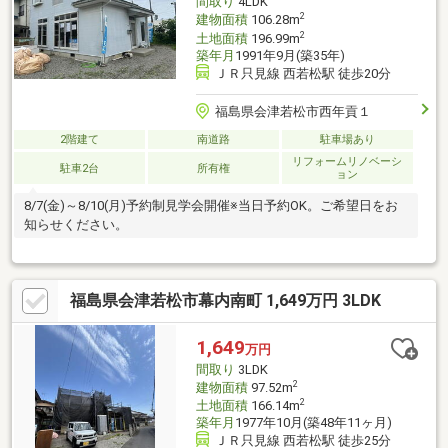
間取り
4LDK
2
建物面積
106.28m
2
土地面積
196.99m
築年月
1991年9月(築35年)
ＪＲ只見線 西若松駅 徒歩20分
福島県会津若松市西年貢１
2階建て
南道路
駐車場あり
リフォームリノベーシ
駐車2台
所有権
ョン
8/7(金)～8/10(月)予約制見学会開催※当日予約OK。ご希望日をお
知らせください。
福島県会津若松市幕内南町 1,649万円 3LDK
1,649
万円
間取り
3LDK
2
建物面積
97.52m
2
土地面積
166.14m
築年月
1977年10月(築48年11ヶ月)
ＪＲ只見線 西若松駅 徒歩25分