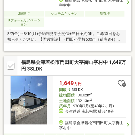
福島県会津若松市門田町大字御山
字村中
2階建て
システムキッチン
所有権
リフォームリノベーシ
ョン
8/7(金)～8/10(月)予約制見学会開催※当日予約OK。ご希望日をお
知らせください。【周辺施設】・門田小学校600ｍ（徒歩8分）・
第五中学校700ｍ（徒歩9分/自転車3分）
福島県会津若松市門田町大字御山字村中 1,649万
円 3SLDK
1,649
万円
間取り
3SLDK
2
建物面積
130.02m
2
土地面積
192.13m
築年月
1978年7月(築48年2ヶ月)
会津鉄道 南若松駅 徒歩19分
福島県会津若松市門田町大字御山
字村中