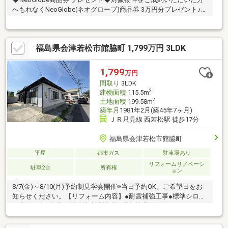
へもれなくNeoGlobe(ネオグローブ)商品券 3万円分プレゼント♪お
洒落で上質なファッションアイテムで新しい生活に彩りを♪詳細は
スタッフまでお問い合わせください♪◆◇ おススメPoint！
◇◆・積水ハウス施工の築浅物件！カーポート付♪・太陽光発電
福島県会津若松市館脇町 1,799万円 3LDK
システム搭載！自動車用充電設備有、環境に優しいエコライフ♪・
燃料電池給湯器（エネファーム）・熱交換型２４時間換気システ
ム・ガス衣類乾燥機・エアコン３台・温水床暖房（ＬＤＫ)・ビル
1,799
万円
トイン空気清浄機◆周辺環境◆・城西小学校 徒歩約13分・第四
間取り
3LDK
中学校 徒歩約9分
2
建物面積
115.5m
2
土地面積
199.58m
築年月
1981年2月(築45年7ヶ月)
ＪＲ只見線 西若松駅 徒歩17分
福島県会津若松市館脇町
平屋
都市ガス
駐車場あり
リフォームリノベーシ
駐車2台
所有権
ョン
8/7(金)～8/10(月)予約制見学会開催※当日予約OK。ご希望日をお
知らせください。【リフォーム内容】●耐震補強工事●標準シロア
リ防除工事●外構・外装駐車場拡張、屋根塗装●水回りシステムキ
ッチン交換、ユニットバス交換、トイレ交換、洗面化粧台交換●
内装クロス張替え●その他設備インターホン設置、火災警報器設