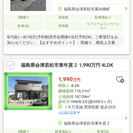
福島県会津若松市幕内南町
2階建て
南道路
駐車場あり
リフォームリノベーシ
駐車2台
所有権
ョン
8/7(金)～8/10(月)予約制見学会開催※当日予約OK。ご希望日をお
知らせください。【おすすめポイント】・雨漏り、構造上主要な
部分の欠陥や・腐食、給排水管の故障や漏水についてお引渡しよ
り２年間保証・シロアリ防除工事施工後5年間保証・お客様に合わ
せたローンの組み方や金融機関をご提案。住宅ローンが初めての
福島県会津若松市東年貢２ 1,990万円 4LDK
方でもお気軽にご相談ください
1,990
万円
間取り
4LDK
2
建物面積
116.21m
2
土地面積
187.09m
築年月
1996年4月(築30年5ヶ月)
ＪＲ只見線 西若松駅 徒歩32分
その他の交通
福島県会津若松市東年貢２
2階建て
駐車場あり
駐車3台