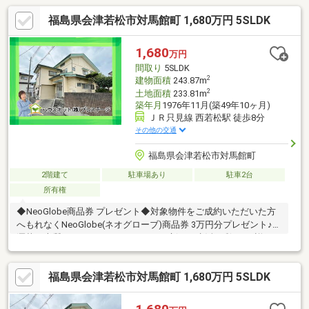
福島県会津若松市対馬館町 1,680万円 5SLDK
1,680
万円
間取り
5SLDK
2
建物面積
243.87m
2
土地面積
233.81m
築年月
1976年11月(築49年10ヶ月)
ＪＲ只見線 西若松駅 徒歩8分
その他の交通
福島県会津若松市対馬館町
2階建て
駐車場あり
駐車2台
所有権
◆NeoGlobe商品券 プレゼント◆対象物件をご成約いただいた方
へもれなくNeoGlobe(ネオグローブ)商品券 3万円分プレゼント♪お
洒落で上質なファッションアイテムで新しい生活に彩りを♪詳細は
スタッフまでお問い合わせください♪◆おススメPoint！◆・2世帯
向き☆玄関2ヶ所、水回りは各階にあり・程よい距離感での家族
福島県会津若松市対馬館町 1,680万円 5SLDK
の暮らし◎・インナーガレージ付き♪2階にはロフト付・徒歩圏内
に教育・生活利便施設が揃う住環境※平成10年10月増築◆周辺環
境◆・小金井小学校 徒歩約12分・第四中学校 徒歩約3分