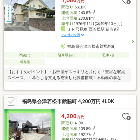
1,680
万円
間取り
5SLDK
2
建物面積
243.87m
2
土地面積
233.81m
築年月
1976年11月(築49年10ヶ月)
ＪＲ只見線 西若松駅 徒歩9分
その他の交通
福島県会津若松市対馬館町
2階建て
駐車場あり
駐車2台
所有権
【おすすめポイント】・お部屋がスッキリと片付く『豊富な収納
スペース』・暮らしを支える充実した設備搭載！不動産の事なら
『地域密着×ローンに強い』【郡山不動産.com by47不動産】に
お任せください♪・注文住宅・内装リフォーム工事・太陽光パネ
ル・蓄電池・外構工事・売却相談・住宅ローンのお悩み全般住ま
福島県会津若松市館脇町 4,200万円 4LDK
いをトータルサポート致します◎フットワークの軽さが自慢♪お気
軽にご相談ください！
4,200
万円
間取り
4LDK
2
建物面積
109.89m
2
土地面積
192.77m
築年月
2022年7月(築4年2ヶ月)