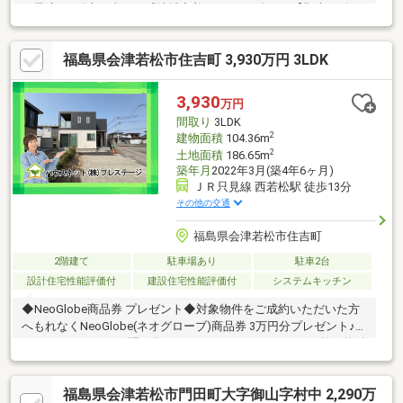
に最適♪不動産の事なら『地域密着×ローンに強い』【郡山不動
産.com by47不動産】にお任せください♪・注文住宅・内装リフ
ォーム工事・太陽光パネル・蓄電池・外構工事・売却相談・住宅
福島県会津若松市住吉町 3,930万円 3LDK
ローンのお悩み全般住まいをトータルサポート致します◎フット
ワークの軽さが自慢♪お気軽にご相談ください！
3,930
万円
間取り
3LDK
2
建物面積
104.36m
2
土地面積
186.65m
築年月
2022年3月(築4年6ヶ月)
ＪＲ只見線 西若松駅 徒歩13分
その他の交通
福島県会津若松市住吉町
2階建て
駐車場あり
駐車2台
設計住宅性能評価付
建設住宅性能評価付
システムキッチン
◆NeoGlobe商品券 プレゼント◆対象物件をご成約いただいた方
へもれなくNeoGlobe(ネオグローブ)商品券 3万円分プレゼント♪詳
細はスタッフまでお問い合わせください♪セキスイハイム施工物件
◆おススメPoint◆・2022年3月新築の築浅物件！・オール電化仕
様で光熱費管理もしやすく経済的・食洗機付きで毎日の家事負担
福島県会津若松市門田町大字御山字村中 2,290万
を軽減・カップボード付きでキッチン収納も充実・サンルーム付