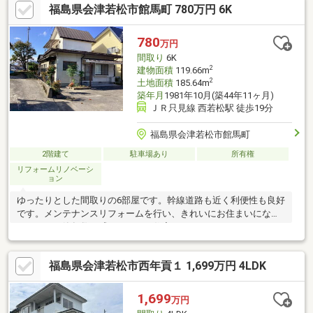
福島県会津若松市館馬町 780万円 6K
置、照明器具交換【おすすめポイント】・雨漏り、構造上主要な
部分の欠陥や・腐食、給排水管の故障や漏水についてお引渡しよ
り２年間保証・お客様に合わせたローンの組み方や金融機関をご
780
万円
提案。住宅ローンが初めての方でもお気軽にご相談ください【周
間取り
6K
辺施設】・会津
2
建物面積
119.66m
2
土地面積
185.64m
築年月
1981年10月(築44年11ヶ月)
ＪＲ只見線 西若松駅 徒歩19分
福島県会津若松市館馬町
2階建て
駐車場あり
所有権
リフォームリノベーシ
ョン
ゆったりとした間取りの6部屋です。幹線道路も近く利便性も良好
です。メンテナンスリフォームを行い、きれいにお住まいになら
れました。築年数を感じさせない住宅です。
福島県会津若松市西年貢１ 1,699万円 4LDK
1,699
万円