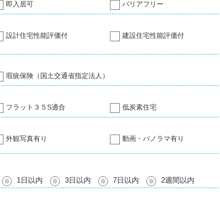
即入居可
バリアフリー
設計住宅性能評価付
建設住宅性能評価付
瑕疵保険（国土交通省指定法人）
フラット３５S適合
低炭素住宅
外観写真有り
動画・パノラマ有り
1日以内
3日以内
7日以内
2週間以内