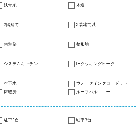
鉄骨系
木造
2階建て
3階建て以上
南道路
整形地
システムキッチン
IHクッキングヒータ
本下水
ウォークインクローゼット
床暖房
ルーフバルコニー
駐車2台
駐車3台