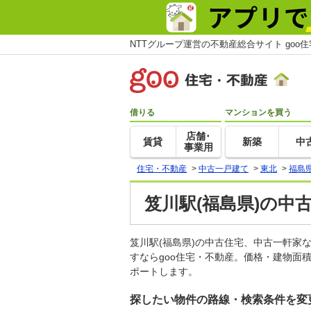
NTTグループ運営の不動産総合サイト goo
借りる
マンションを買う
店舗･
賃貸
新築
中
事業用
住宅・不動産
>
中古一戸建て
>
東北
>
福島
笈川駅(福島県)の中
笈川駅(福島県)の中古住宅、中古一軒
すならgoo住宅・不動産。価格・建物面
ポートします。
探したい物件の路線・検索条件を変