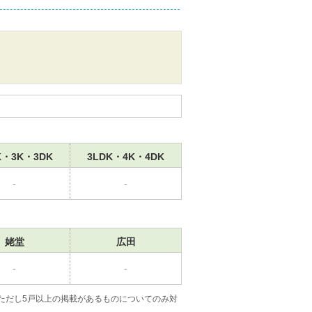
K・3K・3DK
3LDK・4K・4DK
-
-
姥堂
広田
-
-
ただし5戸以上の掲載があるものについてのみ対