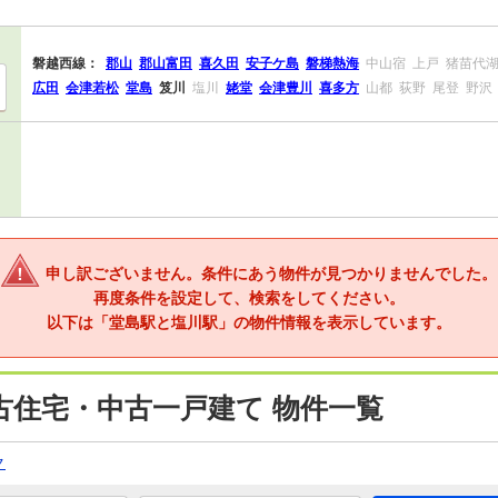
磐越西線：
郡山
郡山富田
喜久田
安子ケ島
磐梯熱海
中山宿
上戸
猪苗代
広田
会津若松
堂島
笈川
塩川
姥堂
会津豊川
喜多方
山都
荻野
尾登
野沢
申し訳ございません。条件にあう物件が見つかりませんでした。
再度条件を設定して、検索をしてください。
以下は「堂島駅と塩川駅」の物件情報を表示しています。
古住宅・中古一戸建て 物件一覧
ク