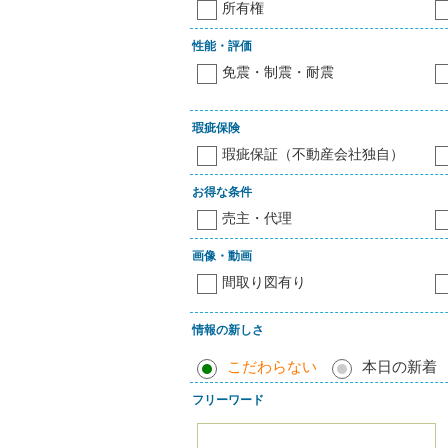
所有権
性能・評価
免震・制震・耐震
瑕疵保険
瑕疵保証（不動産会社独自）
お得な条件
売主・代理
画像・動画
間取り図有り
情報の新しさ
こだわらない
本日の新着
フリーワード