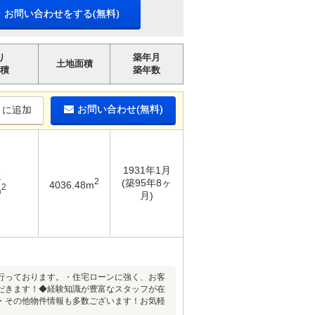
・お問い合わせをする(無料)
り
築年月
土地面積
積
築年数
お問い合わせ(無料)
りに追加
1931年1月
K
2
(築95年8ヶ
4036.48m
2
m
月)
行っております。・住宅ローンに強く、お客
だきます！◆経験知識が豊富なスタッフが在
・その他物件情報も多数ございます！お気軽