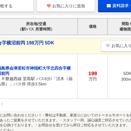
お気に入りに追加
資料請求
所在地/交通
間取
価格
（駅/バス 所要時間）
建物面
横沼前丙 198万円 5DK
お気に入
福島県会津若松市神指町大字北四合字横
198
沼前丙
5D
ＪＲ磐越西線 堂島駅 バス6分/「沼木（福
万円
300
島県）」バス停 停歩3.5km
にお問い合わせください！・弊社は不動産、家造りにおいてのトータルサポートを
あったご提案をさせていただきます。・スタッフ一同、誠心誠意ご対応させていた
を心掛けております。・お問合せを受けてから即日ご対応をさせていただきます。
ください。