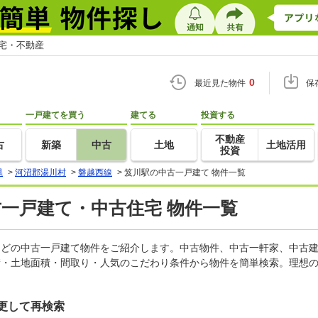
住宅・不動産
0
最近見た物件
保
一戸建てを買う
建てる
投資する
不動産
古
新築
中古
土地
土地活用
投資
県
>
河沼郡湯川村
>
磐越西線
>
笈川駅の中古一戸建て 物件一覧
古一戸建て・中古住宅 物件一覧
家などの中古一戸建て物件をご紹介します。中古物件、中古一軒家、中古
積・土地面積・間取り・人気のこだわり条件から物件を簡単検索。理想の
更して再検索