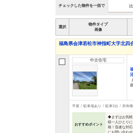
チェックした物件を一括で
物件タイプ
選択
画像
福島県会津若松市神指町大字北四合字
中古住宅
平屋
駐車場あり
駐車3台
所有権
◆まずはお気軽
様一人ひとりに
おすすめポイント
籍！迅速な対応
にお問い合わせ