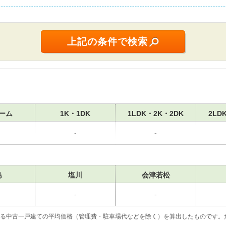
ーム
1K・1DK
1LDK・2K・2DK
2LD
-
-
島
塩川
会津若松
-
-
いる中古一戸建ての平均価格（管理費・駐車場代などを除く）を算出したものです。