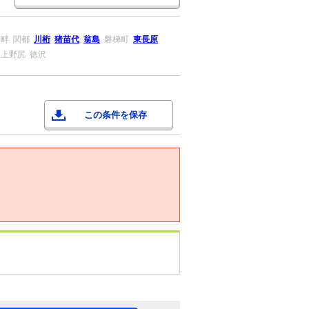
湖畔
関都
川桁
猪苗代
翁島
磐梯町
東長原
上野尻
徳沢
この条件を保存