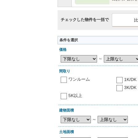
チェックした物件を一括で
条件を選択
価格
～
間取り
ワンルーム
1K/DK
3K/DK
5K以上
建物面積
～
土地面積