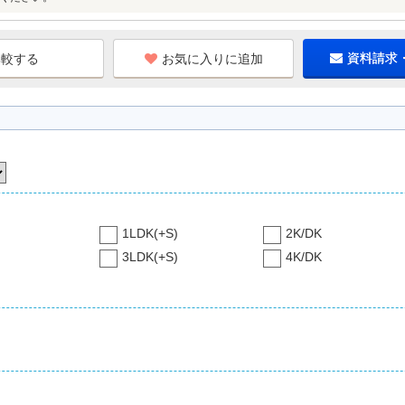
お気に入りに追加
資料請求
1LDK(+S)
2K/DK
3LDK(+S)
4K/DK