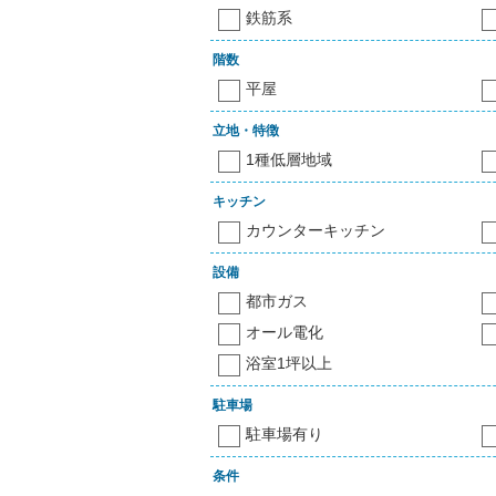
鉄筋系
階数
平屋
立地・特徴
1種低層地域
キッチン
カウンターキッチン
設備
都市ガス
オール電化
浴室1坪以上
駐車場
駐車場有り
条件