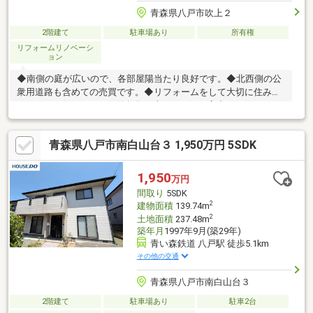
青森県八戸市吹上２
2階建て
駐車場あり
所有権
リフォームリノベーシ
ョン
◆南側の庭が広いので、各部屋陽当たり良好です。◆北西側の公
衆用道路も含めての売買です。◆リフォームをして大切に住みつ
ないできた住まいです。築年数は古いですが、室内はきれいで
す。◆現在ご入居中ですので、内覧の際は事前にご予約をお願い
致します。
青森県八戸市南白山台３ 1,950万円 5SDK
1,950
万円
間取り
5SDK
2
建物面積
139.74m
2
土地面積
237.48m
築年月
1997年9月(築29年)
青い森鉄道 八戸駅 徒歩5.1km
その他の交通
青森県八戸市南白山台３
2階建て
駐車場あり
駐車2台