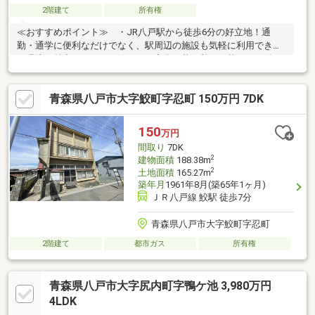
2階建て
所有権
≪おすすめポイント≫ ・JR八戸駅から徒歩6分の好立地！通
勤・通学に便利なだけでなく、駅周辺の施設も気軽に利用できる
住環境が魅力です。 ・静かな住宅街で落ち着いた暮らしを送り
ながら、都市の利便性も享受したい方におすすめ。 ・約125坪
のゆったりとした広さの土地です。≪周辺環境≫ ■八戸市立西
青森県八戸市大字鮫町字忍町 150万円 7DK
園小学校 徒歩11分（約870m） ■八戸市立三条中学校 徒歩20
分（約1570m） ■よこまちストア一番町店 徒歩5分（約
370m）
150
万円
間取り
7DK
2
建物面積
188.38m
2
土地面積
165.27m
築年月
1961年8月(築65年1ヶ月)
ＪＲ八戸線 鮫駅 徒歩7分
青森県八戸市大字鮫町字忍町
2階建て
都市ガス
所有権
青森県八戸市大字尻内町字鴨ケ池 3,980万円
4LDK