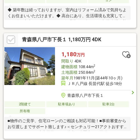
ョン
◆ 築年数は経っておりますが、室内はリフォーム済みで気持ちよ
くお住まいいただけます。◆ 高台にあり、生活環境も充実してお
り、八戸市内でも暮らしやすい住環境の一邸です。◆ 駐車場は普
通車１台＋軽自動車１台です。
青森県八戸市下長１ 1,180万円 4DK
1,180
万円
間取り
4DK
2
建物面積
108.44m
2
土地面積
250.84m
築年月
1981年11月(築44年10ヶ月)
ＪＲ八戸線 長苗代駅 徒歩18分
青森県八戸市下長１
2階建て
駐車場あり
駐車2台
所有権
■物件のご見学、住宅ローンのご相談も対応可能！■事前審査から
お引渡しまでサポート致します♪＜センチュリー21アクトおすす
めポイント♪＞・小中学校まで、徒歩10分圏内！・国道までもす
ぐアクセス可能！＜周辺環境＞・ジョイス石堂店 650ｍ/