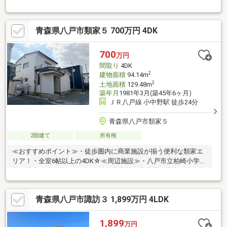
換、雨漏り点検、設備点検●水回りトイレ交換、洗面化粧台交換●
内装クロス張替、照明器具交換【おすすめポイント】・本物件は
条件により住宅ローン減税が適用されます。・雨漏り、構造上主
青森県八戸市類家５ 700万円 4DK
要な部分の欠陥や・腐食、給排水管の故障や漏水についてお引渡
しより２年間保証・シロアリ防除工事施工後5年間保証・お客様に
合わせたローンの組み方や金融機関をご提案。住宅ローンが初め
700
万円
ての方でもお気軽にご相談ください【周辺施設】・八戸市立
間取り
4DK
2
建物面積
94.14m
2
土地面積
129.48m
築年月
1981年3月(築45年6ヶ月)
ＪＲ八戸線 小中野駅 徒歩24分
青森県八戸市類家５
2階建て
所有権
≪おすすめポイント≫・徒歩圏内に商業施設が揃う便利な類家エ
リア！・全室6帖以上の4DK☆≪周辺施設≫・八戸市立柏崎小学
校 徒歩14分（約1070ｍ）・八戸市立第三中学校 徒歩10分（約
740m）・コープあおもりるいけ店 徒歩6分（約420m）
青森県八戸市諏訪３ 1,899万円 4LDK
1,899
万円