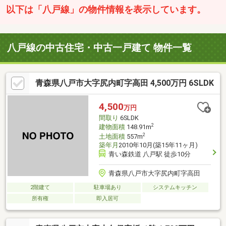
以下は「八戸線」の物件情報を表示しています。
八戸線の中古住宅・中古一戸建て 物件一覧
青森県八戸市大字尻内町字高田 4,500万円 6SLDK
4,500
万円
間取り
6SLDK
2
建物面積
148.91m
2
土地面積
557m
築年月
2010年10月(築15年11ヶ月)
青い森鉄道 八戸駅 徒歩10分
青森県八戸市大字尻内町字高田
2階建て
駐車場あり
システムキッチン
所有権
即入居可