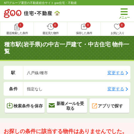
NTTグループ運営の不動産総合サイト goo住宅・不動産
1
0
0
0
最近検索した条件
最近見た物件
保存した条件
お気に入り
種市駅(岩手県)の中古一戸建て・中古住宅 物件一
覧
駅
変更する
八戸線/種市
条件
変更する
指定なし
新着メールを受
検索条件を保存
アプリで探す
取る
お探しの条件に該当する物件はありませんでした。