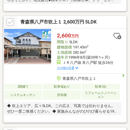
グ、鍵交換、雨漏り点検、設備点検【おすすめポイント】・本物
件は条件により住宅ローン減税が適用されます。・雨漏り、構造
上主要な部分の欠陥や・腐食、給排水管の故障や漏水についてお
青森県八戸市吹上１ 2,600万円 5LDK
引渡しより２年間保証・シロアリ防除工事施工後5年間保証・お客
様に合わせたローンの組み方や金融機関をご提案。住宅ローンが
初めての方でもお気軽にご相談ください
2,600
万円
間取り
5LDK
2
建物面積
191.45m
2
土地面積
282.6m
築年月
1996年8月(築30年1ヶ月)
ＪＲ八戸線 本八戸駅 徒歩26分
その他の交通
青森県八戸市吹上１
2階建て
駐車場あり
駐車3台
リフォームリノベーシ
システムキッチン
所有権
ョン
◆ 吹上エリア、広々5LDK。この広さ、写真では伝わりません。
ぜひ一度ご体感ください。◆ 家族みんながのびのび暮らせる191
㎡の大空間。駐車3台カーポート付きのゆとりある住まい。◆ 吹
上エリアでこの広さ。“もう一部屋欲しい”が、すべて叶う家で
す。このゆとり、ぜひ現地で。◆ 広さ・立地・駐車力、三拍子そ