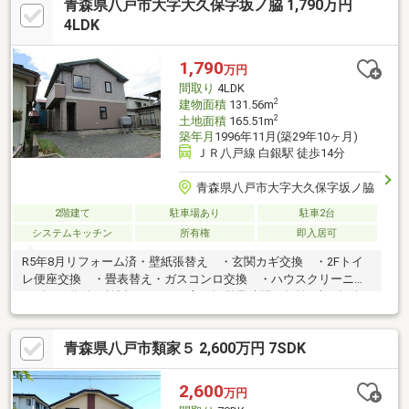
青森県八戸市大字大久保字坂ノ脇 1,790万円
4LDK
1,790
万円
間取り
4LDK
2
建物面積
131.56m
2
土地面積
165.51m
築年月
1996年11月(築29年10ヶ月)
ＪＲ八戸線 白銀駅 徒歩14分
青森県八戸市大字大久保字坂ノ脇
2階建て
駐車場あり
駐車2台
システムキッチン
所有権
即入居可
R5年8月リフォーム済・壁紙張替え ・玄関カギ交換 ・2Fトイ
レ便座交換 ・畳表替え・ガスコンロ交換 ・ハウスクリーニン
グ《この物件を検討されている方は》営業時間：午前9時～午後6
時00分（定休日：水曜日）この時間帯はお電話でのお問合せがス
ムーズにご案内できます。お気軽にお問合せください。
青森県八戸市類家５ 2,600万円 7SDK
2,600
万円