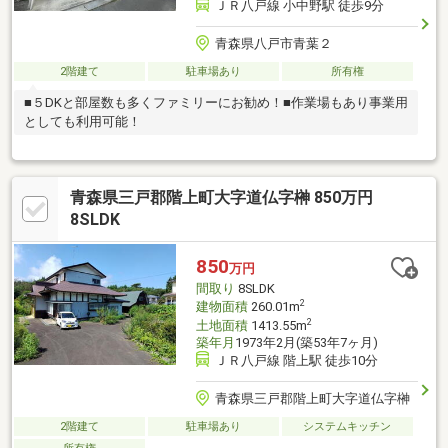
ＪＲ八戸線 小中野駅 徒歩9分
青森県八戸市青葉２
2階建て
駐車場あり
所有権
■５DKと部屋数も多くファミリーにお勧め！■作業場もあり事業用
としても利用可能！
青森県三戸郡階上町大字道仏字榊 850万円
8SLDK
850
万円
間取り
8SLDK
2
建物面積
260.01m
2
土地面積
1413.55m
築年月
1973年2月(築53年7ヶ月)
ＪＲ八戸線 階上駅 徒歩10分
青森県三戸郡階上町大字道仏字榊
2階建て
駐車場あり
システムキッチン