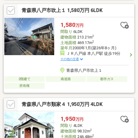
徒歩9分・ローソン八戸石堂店 400ｍ/徒歩6分・八戸市立下長
青森県八戸市吹上１ 1,580万円 6LDK
小学校 650ｍ/徒歩9分・八戸市立下長中学校 600ｍ/徒歩8
分見学をご希望の方は【見学希望する】よりご予約ください！
1,580
万円
間取り
6LDK
2
建物面積
213.21m
2
土地面積
469.17m
築年月
2000年1月(築26年8ヶ月)
ＪＲ八戸線 本八戸駅 徒歩19分
その他の交通
青森県八戸市吹上１
2階建て
南道路
都市ガス
所有権
青森県八戸市類家４ 1,950万円 4LDK
1,950
万円
間取り
4LDK
2
建物面積
98.32m
2
土地面積
246.48m