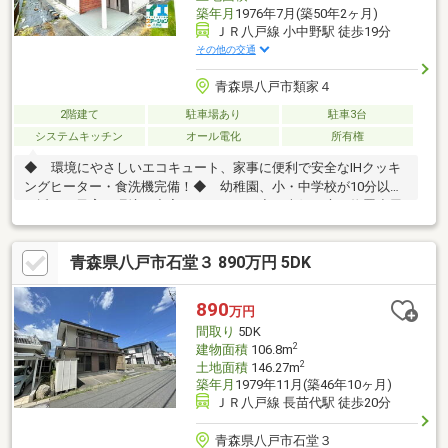
築年月
1976年7月(築50年2ヶ月)
ＪＲ八戸線 小中野駅 徒歩19分
その他の交通
青森県八戸市類家４
2階建て
駐車場あり
駐車3台
システムキッチン
オール電化
所有権
◆ 環境にやさしいエコキュート、家事に便利で安全なIHクッキ
ングヒーター・食洗機完備！◆ 幼稚園、小・中学校が10分以内
と近く、子育て環境が充実しています！◆ 南側に庭・物置小屋
があり、ゆったりとした生活が送れます！
青森県八戸市石堂３ 890万円 5DK
890
万円
間取り
5DK
2
建物面積
106.8m
2
土地面積
146.27m
築年月
1979年11月(築46年10ヶ月)
ＪＲ八戸線 長苗代駅 徒歩20分
青森県八戸市石堂３