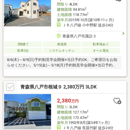
間取り
4LDK
2
建物面積
94.81m
2
土地面積
118.77m
築年月
2015年10月(築10年11ヶ月)
ＪＲ八戸線 小中野駅 徒歩24分
青森県八戸市諏訪３
2階建て
南道路
駐車場あり
駐車2台
システムキッチン
オール電化
8/6(木)～8/9(日)予約制見学会開催※当日予約OK。ご希望日をお知
らせください。5/15(金)～5/18(月)予約制見学会開催※当日予約
OK。ご希望日をお知らせください●標準シロアリ防除工事、クリ
ーニング、鍵交換、雨漏り点検、設備点検【おすすめポイン
ト】・本物件は条件により住宅ローン減税が適用されます。・雨
青森県八戸市根城９ 2,380万円 3LDK
漏り、構造上主要な部分の欠陥や・腐食、給排水管の故障や漏水
についてお引渡しより２年間保証・シロアリ防除工事施工後5年間
保証・お客様に合わせたローンの組み方や金融機関をご提案。住
2,380
万円
宅ローンが初めての方でもお気軽にご相談ください
間取り
3LDK
2
建物面積
127.17m
2
土地面積
173.47m
築年月
1992年8月(築34年1ヶ月)
ＪＲ八戸線 長苗代駅 徒歩24分