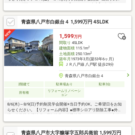
OK。ご希望日をお知らせください【リフォーム内容】●標準シロ
アリ防除工事●外構・外装駐車場拡張、屋根塗装、外壁塗装●ライ
フライン浄化槽交換●水回りシステムキッチン交換、ユニットバ
青森県八戸市白銀台４ 1,599万円 4SLDK
ス交換、トイレ交換、洗面化粧台交換●内装間取変更、玄関扉交
換、室内ドア交換、床材上張り、シューズボックス交換、クロス
張替え、インターホン設置、火災警報器設置、照明器具交換
1,599
万円
間取り
4SLDK
2
建物面積
115.1m
2
土地面積
250.13m
築年月
1973年3月(築53年6ヶ月)
ＪＲ八戸線 八戸駅 徒歩29分
青森県八戸市白銀台４
2階建て
駐車場あり
駐車3台
リフォームリノベーシ
所有権
ョン
8/6(木)～8/9(日)予約制見学会開催※当日予約OK。ご希望日をお知
らせください。【リフォーム内容】●標準シロアリ防除工事●外
構・外装駐車場拡張、屋根塗装、外壁塗装●ライフライン下水道
接続工事●水回りシステムキッチン交換、ユニットバス交換、ト
イレ交換、洗面化粧台交換●内装間取変更、玄関扉交換、室内ド
青森県八戸市大字糠塚字五郎兵衛前 1,599万円
ア交換、床材上張り、シューズボックス交換、クロス張替え、イ