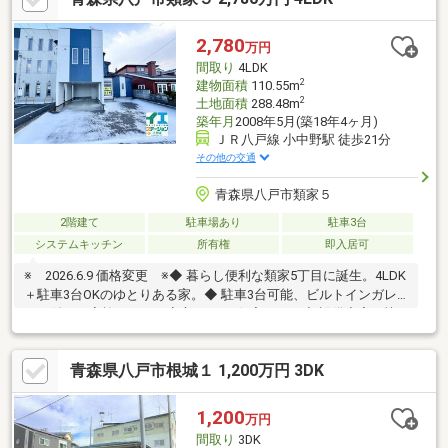
分（約920m）■八戸市立白銀中学校 徒歩3分（約210m）■薬王
堂八戸白銀店 徒歩7分（約490m）
2,780
万円
間取り
4LDK
2
建物面積
110.55m
2
土地面積
288.48m
築年月
2008年5月(築18年4ヶ月)
ＪＲ八戸線 小中野駅 徒歩21分
その他の交通
青森県八戸市類家５
2階建て
駐車場あり
駐車3台
システムキッチン
所有権
即入居可
※ 2026.6.9 価格変更 ※◆ 暮らし便利な類家5丁目に誕生。4LDK
＋駐車3台OKのゆとりある家。◆ 駐車3台可能、ビルトインガレ
ージ付き。家族みんなに安心な4LDK住宅です。◆ 設備充実で快
適スタート。食洗機付きキッチンで、毎日の家事もスマートに。
◆ 水まわり一新のリフォーム住宅。キッチンもお風呂もピカピカ
青森県八戸市根城１ 1,200万円 3DK
で、新生活を気持ちよくスタートできます。
1,200
万円
間取り
3DK