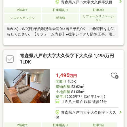
青森県八戸市大字大久保字沢目
2階建て
駐車場あり
駐車3台
リフォームリノベーシ
システムキッチン
所有権
ョン
8/6(木)～8/9(日)予約制見学会開催※当日予約OK。ご希望日をお知
らせください。【リフォーム内容】●標準シロアリ防除工事、雨
漏り点検、設備点検、耐震補強工事●外構・外装駐車場拡張、屋
根塗装、外壁塗装●ライフライン下水道接続●水回りシステムキッ
チン交換、ユニットバス交換、トイレ交換、洗面化粧台交換●内
青森県八戸市大字大久保字下大久保 1,495万円
装間取変更、玄関扉交換、室内ドア交換、床材上張り、シューズ
ボックス交換、クロス張替え●その他設備インターホン設置、火
1LDK
災警報器設置、照明器具交換【おすすめポイント】・本物件は条
件により住宅ローン減税が適用されます。・雨漏
1,495
万円
間取り
1LDK
2
建物面積
53.62m
2
土地面積
81.05m
築年月
2025年7月(築1年2ヶ月)
ＪＲ八戸線 白銀駅 徒歩23分
青森県八戸市大字大久保字下大久
保
2階建て
駐車場あり
駐車2台