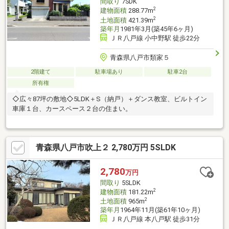
間取り
7SDK
2
建物面積
288.77m
2
土地面積
421.39m
築年月
1981年3月(築45年6ヶ月)
ＪＲ八戸線 小中野駅 徒歩22分
青森県八戸市類家５
2階建て
駐車場あり
駐車2台
所有権
◇広々87坪の敷地◇5LDK＋S（納戸）＋ダンス教室、ビルトイン
車庫１台、カースペース２台の住まい。
青森県八戸市吹上２ 2,780万円 5SLDK
2,780
万円
間取り
5SLDK
2
建物面積
181.22m
2
土地面積
965m
築年月
1964年11月(築61年10ヶ月)
ＪＲ八戸線 本八戸駅 徒歩31分