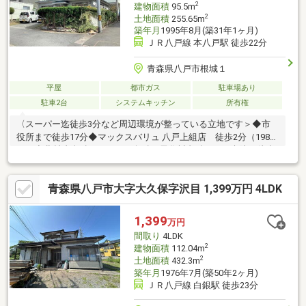
2
建物面積
95.5m
2
土地面積
255.65m
築年月
1995年8月(築31年1ヶ月)
ＪＲ八戸線 本八戸駅 徒歩22分
青森県八戸市根城１
平屋
都市ガス
駐車場あり
駐車2台
システムキッチン
所有権
〈スーパー迄徒歩3分など周辺環境が整っている立地です＞◆市
役所まで徒歩17分◆マックスバリュ 八戸上組店 徒歩2分（198
ｍ）◆北村皮膚科、かねた耳鼻科、長谷川内科などの病院が徒歩
8分圏内です。
青森県八戸市大字大久保字沢目 1,399万円 4LDK
1,399
万円
間取り
4LDK
2
建物面積
112.04m
2
土地面積
432.3m
築年月
1976年7月(築50年2ヶ月)
ＪＲ八戸線 白銀駅 徒歩23分