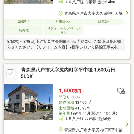
ＪＲ八戸線 白銀駅 徒歩5.4km
青森県八戸市大字大久保字行人塚
2階建て
駐車場あり
駐車2台
リフォームリノベーシ
所有権
ョン
8/6(木)～8/9(日)予約制見学会開催※当日予約OK。ご希望日をお知
らせください。【リフォーム内容】●標準シロアリ防除工事●外
構・外装屋根塗装、外壁塗装●ライフライン浄化槽新設●水回りシ
ステムキッチン交換、ユニットバス交換、トイレ交換、洗面化粧
台交換●内装間取変更、玄関扉交換、室内ドア交換、床材上張
青森県八戸市大字尻内町字平中後 1,600万円
り、シューズボックス交換、クロス張替え、インターホン設置、
火災警報器設置、照明器具交換
5LDK
1,600
万円
間取り
5LDK
2
建物面積
134.96m
2
土地面積
415.93m
築年月
1994年11月(築31年10ヶ月)
ＪＲ八戸線 八戸駅 徒歩6分
青森県八戸市大字尻内町字平中後