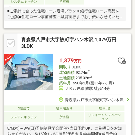
システムキッチン
所有権
■ご家計に合った住宅ローン返済プラン＆銀行住宅ローン商品を
ご提案■住宅ローン事前審査～融資実行までお手伝いさせていた
だきます。≪おすすめポイント≫▽便利な納戸付き☆▽ガーデニ
ングが楽しめる庭付き♪四季の移ろいが身近に感じられます♪▽仕
事や趣味の作業が捗る書斎は窓が設けられているため、圧迫感が
青森県八戸市大字鮫町字ハン木沢 1,379万円
軽減され換気もしやすいです！≪周辺環境≫▽アジサイ公園まで
徒歩2分(約120m)▽ファミリマート 八戸ニュータウン西店まで徒
3LDK
歩6分(約480m)物件の見学をご希望の方は【見学予約する】物件
の詳細を知りたい方は【資料請求・お問合せ】よりお気軽にお問
1,379
万円
合せくださいませ♪
間取り
3LDK
2
建物面積
92.74m
2
土地面積
295.32m
築年月
1990年2月(築36年7ヶ月)
ＪＲ八戸線 鮫駅 徒歩14分
青森県八戸市大字鮫町字ハン木沢
2階建て
駐車場あり
駐車3台
リフォームリノベーシ
システムキッチン
所有権
ョン
8/6(木)～8/9(日)予約制見学会開催※当日予約OK。ご希望日をお知
らせください。5/15(金)～5/18(月)予約制見学会開催※当日予約