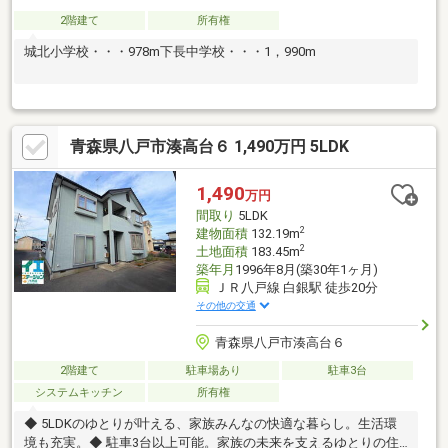
2階建て
所有権
城北小学校・・・978m下長中学校・・・1，990m
青森県八戸市湊高台６ 1,490万円 5LDK
1,490
万円
間取り
5LDK
2
建物面積
132.19m
2
土地面積
183.45m
築年月
1996年8月(築30年1ヶ月)
ＪＲ八戸線 白銀駅 徒歩20分
その他の交通
青森県八戸市湊高台６
2階建て
駐車場あり
駐車3台
システムキッチン
所有権
◆ 5LDKのゆとりが叶える、家族みんなの快適な暮らし。生活環
境も充実。◆ 駐車3台以上可能。家族の未来を支えるゆとりの住