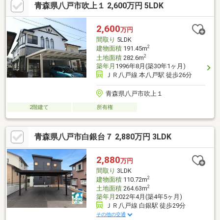
青森県八戸市吹上１ 2,600万円 5LDK
ろったファミリー住宅。気になる水回りも、状態が良いです。◆
子育て世帯にうれしい吹上エリア×ゆとりの5LDK。
2,600
万円
間取り
5LDK
2
建物面積
191.45m
2
土地面積
282.6m
築年月
1996年8月(築30年1ヶ月)
ＪＲ八戸線 本八戸駅 徒歩26分
青森県八戸市吹上１
2階建て
所有権
青森県八戸市白銀台７ 2,880万円 3LDK
2,880
万円
間取り
3LDK
2
建物面積
110.72m
2
土地面積
264.63m
築年月
2022年4月(築4年5ヶ月)
ＪＲ八戸線 白銀駅 徒歩29分
その他の交通