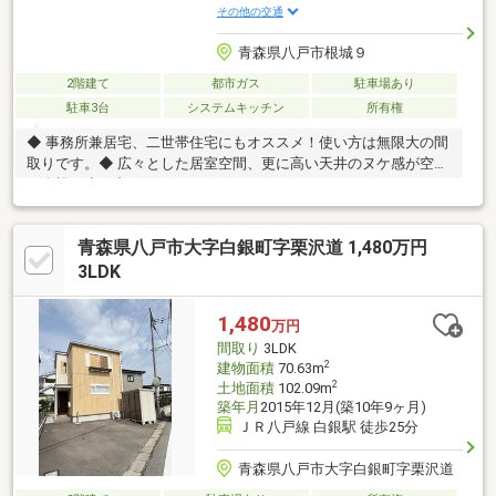
その他の交通
青森県八戸市根城９
2階建て
都市ガス
駐車場あり
駐車3台
システムキッチン
所有権
◆ 事務所兼居宅、二世帯住宅にもオススメ！使い方は無限大の間
取りです。◆ 広々とした居室空間、更に高い天井のヌケ感が空間
に余裕を生み出します。
青森県八戸市大字白銀町字栗沢道 1,480万円
3LDK
1,480
万円
間取り
3LDK
2
建物面積
70.63m
2
土地面積
102.09m
築年月
2015年12月(築10年9ヶ月)
ＪＲ八戸線 白銀駅 徒歩25分
青森県八戸市大字白銀町字栗沢道