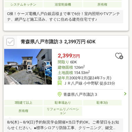
システムキッチン
浴室乾燥機
所有権
C棟！ケーズ電機八戸白銀店様まで車で6分！室内照明やTVアンテ
ナ、網戸など施工済み、すぐに住める建売住宅です♪
青森県八戸市諏訪３ 2,399万円 6DK
2,399
万円
間取り
6DK
2
建物面積
126m
2
土地面積
154.53m
築年月
2002年2月(築24年7ヶ月)
ＪＲ八戸線 小中野駅 徒歩23分
青森県八戸市諏訪３
3階建て以上
駐車場あり
駐車3台
リフォームリノベーシ
所有権
ョン
8/6(木)～8/9(日)予約制見学会開催※当日予約OK。ご希望日をお知
らせください。●標準シロアリ防除工事、クリーニング、鍵交