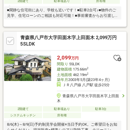
2階建て
駐車場あり
所有権
■閑静な住宅街にあり、学校も近いです！■駐車2台可♪■物件のご
見学、住宅ローンのご相談も対応可能！■事前審査からお引渡し
までサポート致します♪＜センチュリー21アクトおすすめポイン
ト♪＞・2階リビングで日当たり良好！・築10年と比較的築浅で建
物もきれいな状態です！＜周辺環境＞・白鴎小学校 約650ｍ／
青森県八戸市大字田面木字上田面木 2,099万円
徒歩約10分・白銀中学校 約100／徒歩約1分・ユニバース白銀
店 約850ｍ／徒歩約11分見学をご希望の方は【見学希望する】
5SLDK
よりご予約ください！
2,099
万円
間取り
5SLDK
2
建物面積
175.66m
2
土地面積
462.19m
築年月
2003年5月(築23年4ヶ月)
ＪＲ八戸線 八戸駅 徒歩25分
青森県八戸市大字田面木字上田面
木
2階建て
駐車場あり
駐車3台
システムキッチン
所有権
8/6(木)～8/9(日)予約制見学会開催※当日予約OK。ご希望日をお知
らせください。現況販売●標準シロアリ防除工事、クリーニン