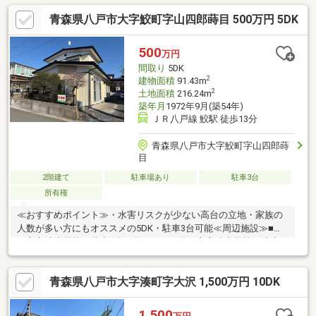
青森県八戸市大字鮫町字山四郎蒔目 500万円 5DK
500
万円
間取り
5DK
2
建物面積
91.43m
2
土地面積
216.24m
築年月
1972年9月(築54年)
ＪＲ八戸線 鮫駅 徒歩13分
青森県八戸市大字鮫町字山四郎蒔
目
2階建て
駐車場あり
駐車3台
所有権
≪おすすめポイント≫・水害リスクが少ない高台の立地・家族の
人数が多い方にもオススメの5DK・駐車3台可能≪周辺施設≫■八
戸市立鮫小学校 徒歩8分（約600m）■八戸市立鮫中学校 徒歩
16分（約1240m）■マエダストア鮫店 徒歩12分（約940m）
青森県八戸市大字湊町字大沢 1,500万円 10DK
1,500