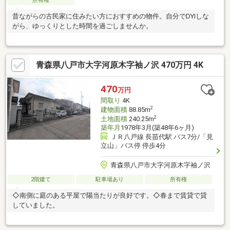
所有権
昔ながらの古民家に住みたい方におすすめの物件。自分でDYIしな
がら、ゆっくりとした時間を過ごしませんか。
青森県八戸市大字河原木字袖ノ沢 470万円 4K
470
万円
間取り
4K
2
建物面積
88.85m
2
土地面積
240.25m
築年月
1978年3月(築48年6ヶ月)
ＪＲ八戸線 長苗代駅 バス7分/「見
立山」バス停 停歩4分
青森県八戸市大字河原木字袖ノ沢
2階建て
駐車場あり
所有権
◇南側に庭のある平屋で陽当たりが良好です。◇春まで賃貸で貸
していました。