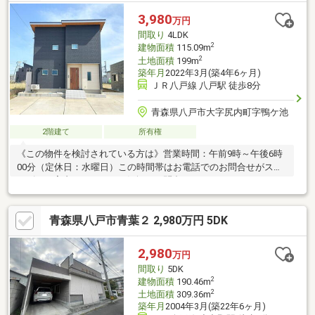
3,980
万円
間取り
4LDK
2
建物面積
115.09m
2
土地面積
199m
築年月
2022年3月(築4年6ヶ月)
ＪＲ八戸線 八戸駅 徒歩8分
青森県八戸市大字尻内町字鴨ケ池
2階建て
所有権
《この物件を検討されている方は》営業時間：午前9時～午後6時
00分（定休日：水曜日）この時間帯はお電話でのお問合せがスム
ーズにご案内できます。お気軽にお問合せください。
青森県八戸市青葉２ 2,980万円 5DK
2,980
万円
間取り
5DK
2
建物面積
190.46m
2
土地面積
309.36m
築年月
2004年3月(築22年6ヶ月)