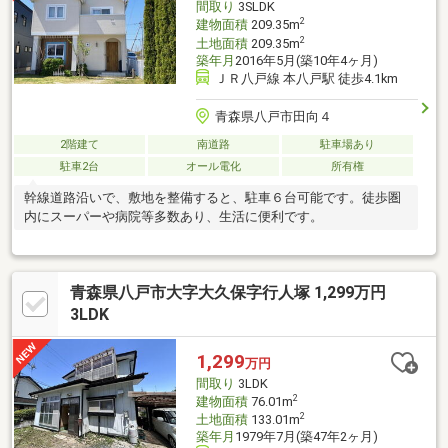
間取り
3SLDK
2
建物面積
209.35m
2
土地面積
209.35m
築年月
2016年5月(築10年4ヶ月)
ＪＲ八戸線 本八戸駅 徒歩4.1km
青森県八戸市田向４
2階建て
南道路
駐車場あり
駐車2台
オール電化
所有権
幹線道路沿いで、敷地を整備すると、駐車６台可能です。徒歩圏
内にスーパーや病院等多数あり、生活に便利です。
青森県八戸市大字大久保字行人塚 1,299万円
3LDK
1,299
万円
間取り
3LDK
2
建物面積
76.01m
2
土地面積
133.01m
築年月
1979年7月(築47年2ヶ月)