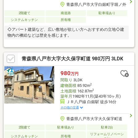
青森県八戸市大字白銀町字堀ノ外
2階建て
南道路
駐車場あり
システムキッチン
所有権
◇アパート建築など、広い敷地が欲しい方へおすすめの立地◇建
物内の襖絵などは歴史を感じます。
青森県八戸市大字大久保字町道 980万円 3LDK
980
万円
間取り
3LDK
2
建物面積
85.92m
2
土地面積
162.87m
築年月
1982年11月(築43年10ヶ月)
ＪＲ八戸線 白銀駅 徒歩16分
その他の交通
青森県八戸市大字大久保字町道
2階建て
駐車場あり
駐車2台
リフォームリノベーシ
システムキッチン
所有権