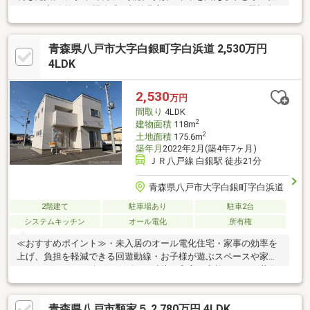
まい。◆ 吹抜けの開放感と収納豊富な5LDK。グルニエ（屋根裏
収納）付きで室内すっきり。◆ 高台の閑静な住宅地で、のびのび
子育てを楽しめます。◆ LDK18帖超、全居室6帖以上のゆとりあ
青森県八戸市大字白銀町字白浜道 2,530万円
る5LDK。
4LDK
2,530
万円
間取り
4LDK
2
建物面積
118m
2
土地面積
175.6m
築年月
2022年2月(築4年7ヶ月)
ＪＲ八戸線 白銀駅 徒歩21分
青森県八戸市大字白銀町字白浜道
2階建て
駐車場あり
駐車2台
システムキッチン
オール電化
所有権
≪おすすめポイント≫・未入居のオール電化住宅・家事の効率を
上げ、負担を軽減できる回遊動線・お子様が遊ぶスペースや家事
スペースとしても嬉しいリビング隣接の和室・家族みんなで共有
で使えるウォークインクローゼット・花粉や天気を気にせず洗濯
物を干せる室内物干しスペース・カーテンレール、レースカーテ
青森県八戸市類家５ 2,780万円 4LDK
ン付き・駐車2台可能≪周辺施設≫■八戸市立白鴎小学校 徒歩12