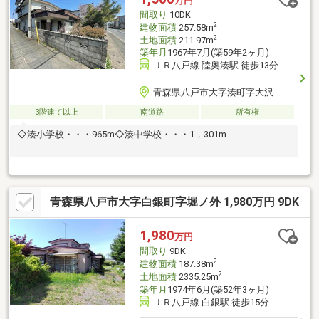
万円
間取り
10DK
2
建物面積
257.58m
2
土地面積
211.97m
築年月
1967年7月(築59年2ヶ月)
ＪＲ八戸線 陸奥湊駅 徒歩13分
青森県八戸市大字湊町字大沢
3階建て以上
南道路
所有権
◇湊小学校・・・965m◇湊中学校・・・1，301m
青森県八戸市大字白銀町字堀ノ外 1,980万円 9DK
1,980
万円
間取り
9DK
2
建物面積
187.38m
2
土地面積
2335.25m
築年月
1974年6月(築52年3ヶ月)
ＪＲ八戸線 白銀駅 徒歩15分