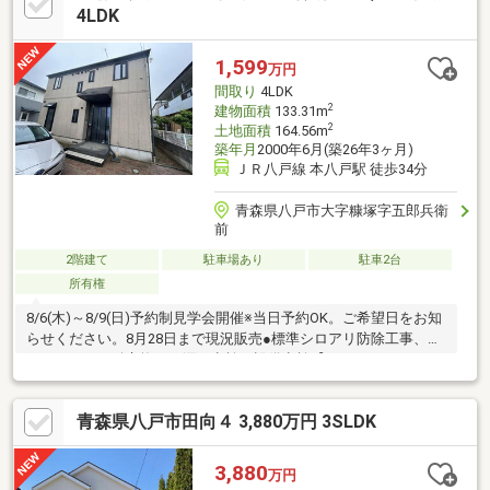
ンターホン設置、火災警報器設置、照明器具交換【おすすめポイ
4LDK
ント】・本物件は条件により住宅ローン減税が適用されます。・
雨漏り、構造上主要な部分の欠陥や・腐食、給排水管の故障や漏
1,599
万円
水についてお引渡しより２年間保証
間取り
4LDK
2
建物面積
133.31m
2
土地面積
164.56m
築年月
2000年6月(築26年3ヶ月)
ＪＲ八戸線 本八戸駅 徒歩34分
青森県八戸市大字糠塚字五郎兵衛
前
2階建て
駐車場あり
駐車2台
所有権
8/6(木)～8/9(日)予約制見学会開催※当日予約OK。ご希望日をお知
らせください。8月28日まで現況販売●標準シロアリ防除工事、ク
リーニング、鍵交換、雨漏り点検、設備点検【おすすめポイン
ト】・本物件は条件により住宅ローン減税が適用されます。・雨
漏り、構造上主要な部分の欠陥や・腐食、給排水管の故障や漏水
青森県八戸市田向４ 3,880万円 3SLDK
についてお引渡しより２年間保証・シロアリ防除工事施工後5年間
保証・お客様に合わせたローンの組み方や金融機関をご提案。住
宅ローンが初めての方でもお気軽にご相談ください【周辺施
3,880
万円
設】・八戸市立長者小学校800ｍ（徒歩12分）・八戸市立長