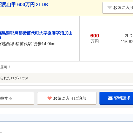
甲 600万円 2LDK
お気に入
福島県耶麻郡猪苗代町大字蚕養字沼尻山
600
2LD
甲
万円
116.8
磐越西線 猪苗代駅 徒歩14.0km
入居可
られたログハウス
お気に入りに追加
資料請求