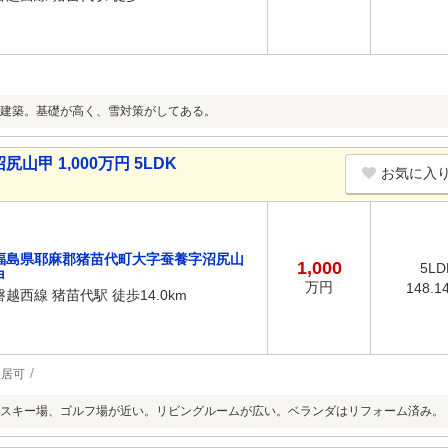
建築。基礎が高く、雪対策がしてある。
甲 1,000万円 5LDK
お気に入
福島県耶麻郡猪苗代町大字蚕養字沼尻山
1,000
5LD
甲
万円
148.1
磐越西線 猪苗代駅 徒歩14.0km
入居可
スキー場、ゴルフ場が近い。リビングルームが広い。ベランダはリフォーム済み。