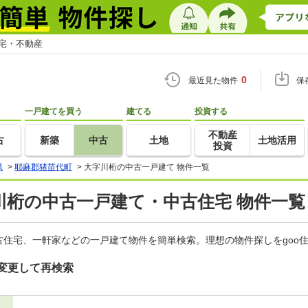
住宅・不動産
0
最近見た物件
保
一戸建てを買う
建てる
投資する
不動産
古
新築
中古
土地
土地活用
投資
県
>
耶麻郡猪苗代町
>
大字川桁の中古一戸建て 物件一覧
川桁の中古一戸建て・中古住宅 物件一覧
住宅、一軒家などの一戸建て物件を簡単検索。理想の物件探しをgoo
変更して再検索