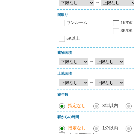
～
間取り
ワンルーム
1K/DK
3K/DK
5K以上
建物面積
～
土地面積
～
築年数
指定なし
3年以内
駅からの時間
指定なし
1分以内