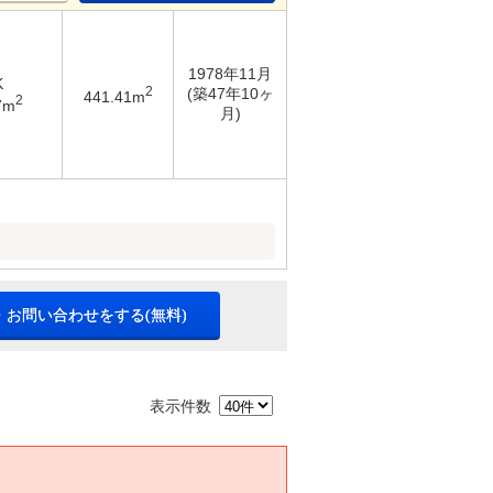
1978年11月
K
2
(築47年10ヶ
441.41m
2
7m
月)
・お問い合わせをする(無料)
表示件数