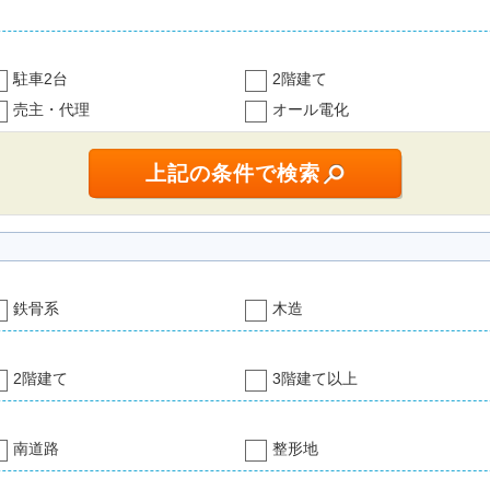
駐車2台
2階建て
売主・代理
オール電化
鉄骨系
木造
2階建て
3階建て以上
南道路
整形地