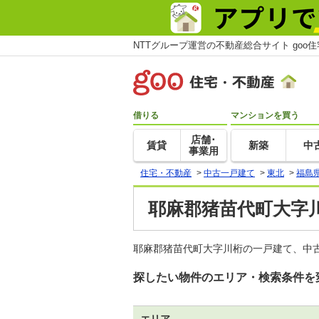
NTTグループ運営の不動産総合サイト goo
借りる
マンションを買う
店舗･
賃貸
新築
中
事業用
住宅・不動産
>
中古一戸建て
>
東北
>
福島
耶麻郡猪苗代町大字
耶麻郡猪苗代町大字川桁の一戸建て、中古
探したい物件のエリア・検索条件を