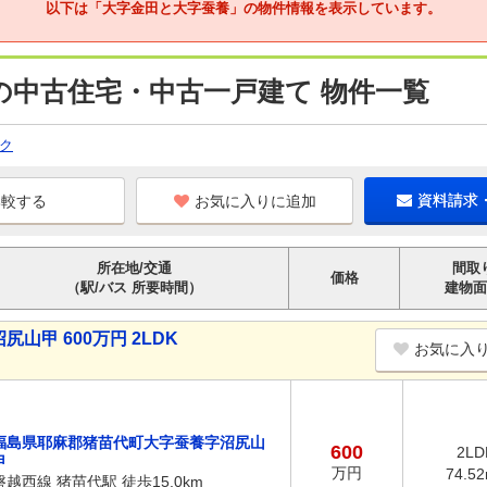
以下は「大字金田と大字蚕養」の物件情報を表示しています。
の中古住宅・中古一戸建て 物件一覧
ク
お気に入りに追加
資料請求
所在地/交通
間取
価格
（駅/バス 所要時間）
建物面
甲 600万円 2LDK
お気に入
福島県耶麻郡猪苗代町大字蚕養字沼尻山
600
2LD
甲
万円
74.5
磐越西線 猪苗代駅 徒歩15.0km