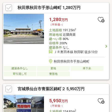
ーカー・工務店で建築可能・都市ガスに対応▼周辺環境・スーパ
秋田県秋田市手形山崎町 1,280万円
ー「COOP MIYAGI 錦町店」徒歩5分(約350m)・仙台市立東六番丁
小学校 徒歩9分(約680m)・上杉公園 徒歩3分(約190m)■ ご希望の
住まい探しをお手伝いします ━━━━━・・・物件の詳細・ご相
1,280
万円
談はお気軽にお問い合わせください。
（坪単価:-）
2
土地面積
191.25m
用途地域
近隣商業
建ぺい率
80%
容積率
200%
建築条件
なし
ＪＲ奥羽本線 秋田駅 徒歩13分
秋田県秋田市手形山崎町
建築条件なし
更地
本下水
即引渡し可
整形地
宮城県仙台市青葉区錦町２ 5,950万円
5,950
万円
（坪単価:-）
2
土地面積
124.81m