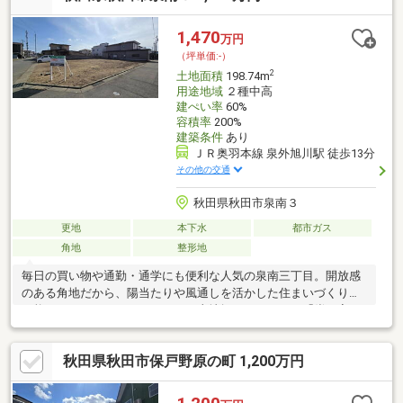
1,470
万円
（坪単価:-）
2
土地面積
198.74m
用途地域
２種中高
建ぺい率
60%
容積率
200%
建築条件
あり
ＪＲ奥羽本線 泉外旭川駅 徒歩13分
その他の交通
秋田県秋田市泉南３
更地
本下水
都市ガス
角地
整形地
毎日の買い物や通勤・通学にも便利な人気の泉南三丁目。開放感
のある角地だから、陽当たりや風通しを活かした住まいづくりが
可能です。むつみワールドなら、土地探しだけでなく「炭の家」
による快適な住環境や資金計画までまとめてご提案。家を建てた
後も「この土地で良かった」と思える暮らしをご一緒に考えま
秋田県秋田市保戸野原の町 1,200万円
す。