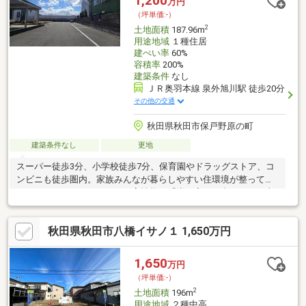
1,200
万円
（坪単価:-）
2
土地面積
187.96m
用途地域
１種住居
建ぺい率
60%
容積率
200%
建築条件
なし
ＪＲ奥羽本線 泉外旭川駅 徒歩20分
その他の交通
秋田県秋田市保戸野原の町
建築条件なし
更地
スーパー徒歩3分、小学校徒歩7分、保育園やドラッグストア、コ
ンビニも徒歩圏内。家族みんなが暮らしやすい住環境が整ってい
ます。むつみワールドでは、高性能な「炭の家」と合わせて、土
地・建物・資金計画までトータルでご提案。「住んでから良かっ
た」と思える家づくりをお手伝いします。
秋田県秋田市八橋イサノ１ 1,650万円
1,650
万円
（坪単価:-）
2
土地面積
196m
用途地域
２種中高