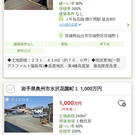
建ぺい率
80%
容積率
300%
建築条件
なし
ＪＲ仙石線 榴ケ岡駅 徒歩8分
その他の交通
宮城県仙台市宮城野区宮城野１
建築条件なし
更地
本下水
都市ガス
◆土地面積：２３１．４１m2（約７０．０坪）◆現況更地(一部
アスファルト舗装有)◆高度地区：第4種高度築 最低限度高度地
区◆仙石線 榴ケ岡駅まで徒歩約8分◆仙石線 宮城野原駅まで徒歩
約8分◆仙台市営地下鉄南北線 仙台まで徒歩約17分◆建築条件は
ございません！ お好きなメーカーで建築頂けます！◆詳細は担
岩手県奥州市水沢花園町１ 1,000万円
当「土屋」までお問合せください！
1,000
万円
（坪単価:-）
2
土地面積
265m
用途地域
１種住居
建ぺい率
60%
容積率
200%