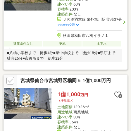
建ぺい率
60%
容積率
200%
建築条件
なし
ＪＲ奥羽本線 泉外旭川駅 徒歩37分
その他の交通
秋田県秋田市八橋イサノ１
建築条件なし
更地
本下水
■八橋小学校まで 徒歩4分■泉中学校まで 徒歩18分■県庁まで
徒歩25分■市役所まで 徒歩22分
宮城県仙台市宮城野区榴岡５ 1億1,000万円
1億1,000
万円
（坪単価:-）
2
土地面積
139.36m
用途地域
商業地域
建ぺい率
80%
容積率
354%
建築条件
なし