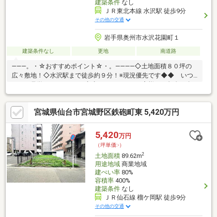
建築条件
なし
ＪＲ東北本線 水沢駅 徒歩9分
その他の交通
岩手県奥州市水沢花園町１
建築条件なし
更地
南道路
―――。・☆おすすめポイント☆・。――――◇土地面積８０坪の
広々敷地！◇水沢駅まで徒歩約９分！※現況優先です◆◆ いつ
でもご見学ができます♪ ◆◆ニコエでは、お客様のご都合に合
わせていつでもご案内させていただきます。お仕事終わりなどの
夜間や早朝などお気軽にご相談ください♪☆実際に見て、触れて
宮城県仙台市宮城野区鉄砲町東 5,420万円
感じる安心の住まい探しを体験してください♪☆物件情報だけで
なく、地域の特色などエリア情報もお伝えします♪☆今なら『液
晶５５型TV』プレゼントキャンペーン中！担当：吉田まで【090-
5,420
万円
1379-8699】お気軽にお問い合わせください♪
（坪単価:-）
2
土地面積
89.62m
用途地域
商業地域
建ぺい率
80%
容積率
400%
建築条件
なし
ＪＲ仙石線 榴ケ岡駅 徒歩9分
その他の交通