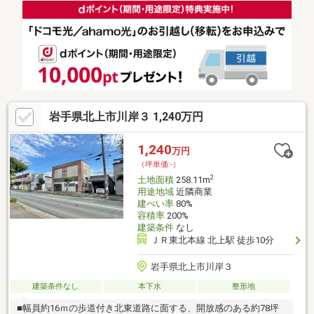
務店で建築可能・建ぺい率80%・容積率400%▼周辺環境・スーパ
ー「ザ・ビックエクスプレス仙台駅東店」徒歩3分(約200m)・鉄
砲町和光公園 徒歩3分(約180m)・仙台市立榴岡小学校 徒歩7分(約
560m)■ ご希望の住まい探しをお手伝いします ━━━━━・・・
物件の詳細・ご相談はお気軽にお問い合わせください。
岩手県北上市川岸３ 1,240万円
1,240
万円
（坪単価:-）
2
土地面積
258.11m
用途地域
近隣商業
建ぺい率
80%
容積率
200%
建築条件
なし
ＪＲ東北本線 北上駅 徒歩10分
岩手県北上市川岸３
建築条件なし
本下水
整形地
■幅員約16ｍの歩道付き北東道路に面する、開放感のある約78坪