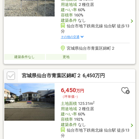
用途地域
２種住居
建ぺい率
60%
容積率
160%
建築条件
なし
仙台市地下鉄南北線 仙台駅 徒歩13
分
その他の交通
宮城県仙台市青葉区錦町２
建築条件なし
更地
宮城県仙台市青葉区錦町２ 6,450万円
6,450
万円
（坪単価:-）
2
土地面積
125.31m
用途地域
２種住居
建ぺい率
60%
容積率
192%
建築条件
なし
仙台市地下鉄南北線 仙台駅 徒歩13
分