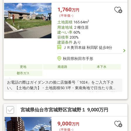
1,760
万円
（坪単価:-）
2
土地面積
165.64m
用途地域
２種住居
建ぺい率
60%
容積率
200%
建築条件
あり
ＪＲ奥羽本線 秋田駅 徒歩8分
秋田県秋田市手形
更地
南道路
本下水
都市ガス
お電話の際はガイダンスの後に店舗番号「1024」をご入力下さ
い。【土地の魅力】・土地面積50.1坪・東南角地で日当たり良
好・接面道路の幅6ｍ、駐車もスムーズ・2沿線以上利用可・周辺
は閑静な住宅街【周辺環境】・スーパー「グランマート手形店」
まで徒歩7分・JR秋田駅まで徒歩8分【お電話が苦手な方でも、安
宮城県仙台市宮城野区宮城野１ 9,000万円
心なネット予約可能！他プランもご提案いたします】ネット上だ
と不安... 「プロ目線で見る、土地選びのポイント」を現地で体感
しませんか。現地に足を運んでこそ感じられる安心と納得があり
9,000
万円
ます。「来場予約」または「下部のカレンダー」より、簡単にネ
（坪単価:-）