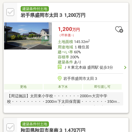
建築条件付土地
岩手県盛岡市太田３ 1,200万円
1,200
万円
（坪単価:-）
2
土地面積
145.32m
用途地域
１種住居
建ぺい率
60%
容積率
200%
建築条件
あり
ＪＲ東北本線 盛岡駅 徒歩3分
岩手県盛岡市太田３
更地
本下水
即引渡し可
【周辺施設】太田東小学校・・・・・・・2000ｍ大宮中学
校・・・・・・・・・2000ｍ下太田保育園・・・・・・・350ｍ
ビックハウス アイスアリーナ前店・・・・1100ｍ孝仁病
院・・・・・・・・・・・750ｍ盛岡
駅・・・・・・・・・・・・・2100ｍ
建築条件付土地
秋田県秋田市泉南３ 1,470万円