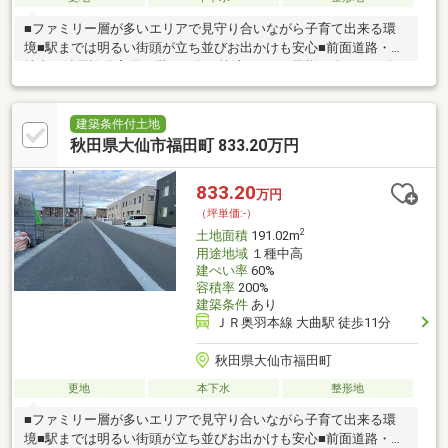
■ファミリー層が多いエリアで見守り合いながら子育て出来る環
境■駅までは明るい街頭が立ち並びお出かけも安心■前面道路・敷
地内に消雪設備完備で厳しい冬を快適に！■お子様と楽しめる遊
具も沢山そろったしあわせ公園が目の前！■国道13号まで230m秋
田方面や横手方面へのマイカー通勤もスムーズ
建築条件付土地
秋田県大仙市福田町 833.20万円
833.20
万円
（坪単価:-）
2
土地面積
191.02m
用途地域
１種中高
建ぺい率
60%
容積率
200%
建築条件
あり
ＪＲ奥羽本線 大曲駅 徒歩11分
秋田県大仙市福田町
更地
本下水
整形地
■ファミリー層が多いエリアで見守り合いながら子育て出来る環
境■駅までは明るい街頭が立ち並びお出かけも安心■前面道路・敷