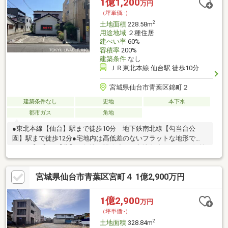
1億1,200
万円
（坪単価:-）
2
土地面積
228.58m
用途地域
２種住居
建ぺい率
60%
容積率
200%
建築条件
なし
ＪＲ東北本線 仙台駅 徒歩10分
宮城県仙台市青葉区錦町２
建築条件なし
更地
本下水
都市ガス
角地
●東北本線【仙台】駅まで徒歩10分 地下鉄南北線【勾当台公
園】駅まで徒歩12分●宅地内は高低差のないフラットな地形で
す。●【西】・【北】の角地。開放感ある立地条件です。●西側前
面道路は約5.7m幅員の道路です。●前面道路との高低差はありま
せん。●建築条件付き売地ではないため、お好きなハウスメーカ
宮城県仙台市青葉区宮町４ 1億2,900万円
ー・工務店での建築が可能です。間取り、設備、外観、全て自分
好みのスタイルで一からご検討いただくことが可能です。●更地
でのお引渡しとなるため、建物解体費用がかかりません。●対象
1億2,900
万円
不動産は、「公営水道・公共下水・都市ガス」が引込み済みで
（坪単価:-）
す。
2
土地面積
328.84m