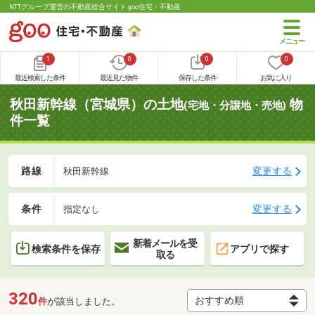
NTTグループ運営の不動産総合サイト goo住宅・不動産
1
0
0
0
最近検索した条件
最近見た物件
保存した条件
お気に入り
秋田新幹線（宮城県）の土地
物
(宅地・分譲地・売地)
件一覧
路線
変更する
秋田新幹線
条件
変更する
指定なし
新着メールを受
検索条件を保存
アプリで探す
取る
320
件
が該当しました。