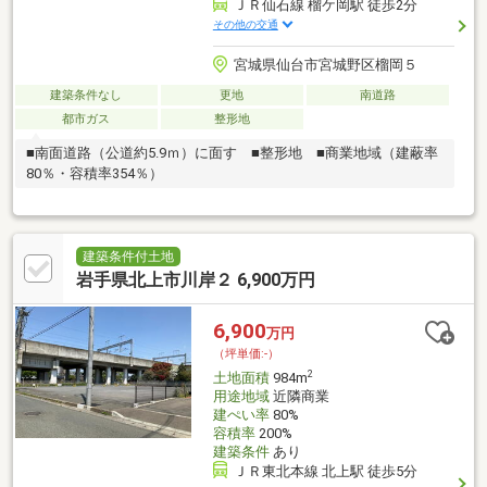
ＪＲ仙石線 榴ケ岡駅 徒歩2分
その他の交通
宮城県仙台市宮城野区榴岡５
建築条件なし
更地
南道路
都市ガス
整形地
■南面道路（公道約5.9ｍ）に面す ■整形地 ■商業地域（建蔽率
80％・容積率354％）
建築条件付土地
岩手県北上市川岸２ 6,900万円
6,900
万円
（坪単価:-）
2
土地面積
984m
用途地域
近隣商業
建ぺい率
80%
容積率
200%
建築条件
あり
ＪＲ東北本線 北上駅 徒歩5分