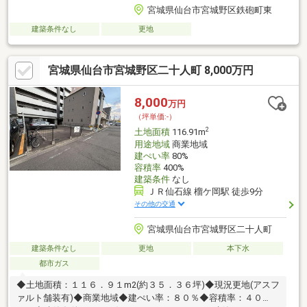
宮城県仙台市宮城野区鉄砲町東
建築条件なし
更地
宮城県仙台市宮城野区二十人町 8,000万円
8,000
万円
（坪単価:-）
2
土地面積
116.91m
用途地域
商業地域
建ぺい率
80%
容積率
400%
建築条件
なし
ＪＲ仙石線 榴ケ岡駅 徒歩9分
その他の交通
宮城県仙台市宮城野区二十人町
建築条件なし
更地
本下水
都市ガス
◆土地面積：１１６．９１m2(約３５．３６坪)◆現況更地(アスフ
ァルト舗装有)◆商業地域◆建ぺい率：８０％◆容積率：４０