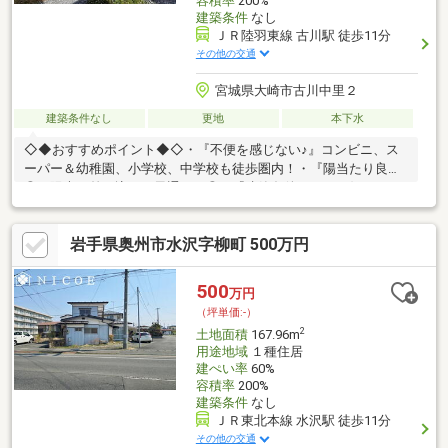
容積率
200%
建築条件
なし
ＪＲ陸羽東線 古川駅 徒歩11分
その他の交通
宮城県大崎市古川中里２
建築条件なし
更地
本下水
◇◆おすすめポイント◆◇・『不便を感じない♪』コンビニ、ス
ーパー＆幼稚園、小学校、中学校も徒歩圏内！・『陽当たり良好
◎』陽光が差し込む、風通りも◎・『建築条件なし』お好きなハ
ウスメーカーで自分好みをカタチにできます♪◇◆エリア情報
◆◇・ウジエスーパー中里店…徒歩約6分・ファミリーマート中里
岩手県奥州市水沢字柳町 500万円
店…徒歩約4分・古川3第小学校…徒歩約16分・スケッチ保育園…徒
歩約8分◇◆そのほか各種ご相談承ります◆◇・住宅ローンのお
借入れ、銀行選びもフルサポートします♪・頭金0円での購入も可
500
万円
能です♪お客様に最適なご提案をさせて頂きます！
（坪単価:-）
2
土地面積
167.96m
用途地域
１種住居
建ぺい率
60%
容積率
200%
建築条件
なし
ＪＲ東北本線 水沢駅 徒歩11分
その他の交通