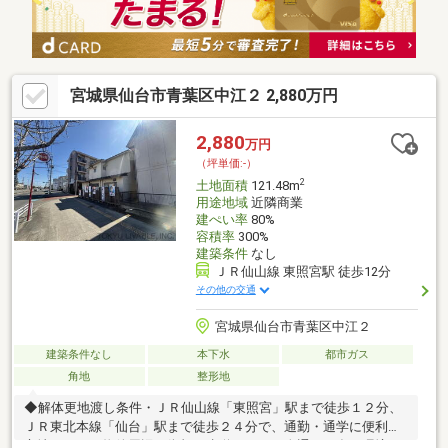
宮城県仙台市青葉区中江２ 2,880万円
2,880
万円
（坪単価:-）
2
土地面積
121.48m
用途地域
近隣商業
建ぺい率
80%
容積率
300%
建築条件
なし
ＪＲ仙山線 東照宮駅 徒歩12分
その他の交通
宮城県仙台市青葉区中江２
建築条件なし
本下水
都市ガス
角地
整形地
◆解体更地渡し条件・ＪＲ仙山線「東照宮」駅まで徒歩１２分、
ＪＲ東北本線「仙台」駅まで徒歩２４分で、通勤・通学に便利な
立地です。・物件周辺は街灯や歩道もあり、人通りの多い環境で