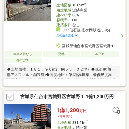
ット予約が可能です。
2
土地面積
181.9m
用途地域
近隣商業
建ぺい率
80%
容積率
300%
建築条件
なし
ＪＲ仙石線 榴ケ岡駅 徒歩8分
その他の交通
宮城県仙台市宮城野区宮城野１
建築条件なし
更地
本下水
都市ガス
◆土地面積：１８１．９０m2（約５５．０２坪）◆現況更地(一
部アスファルト舗装有)◆高度地区：第4種高度築 最低限度高度
地区◆仙石線 榴ケ岡駅まで徒歩約8分◆仙石線 宮城野原駅まで徒
歩約8分◆仙台市営地下鉄南北線 仙台まで徒歩約17分◆建築条件
はございません！ お好きなメーカーで建築頂けます！◆詳細は
宮城県仙台市宮城野区宮城野１ 1億1,200万円
担当「土屋」までお問合せください！
1億1,200
万円
（坪単価:-）
2
土地面積
231.41m
用途地域
近隣商業