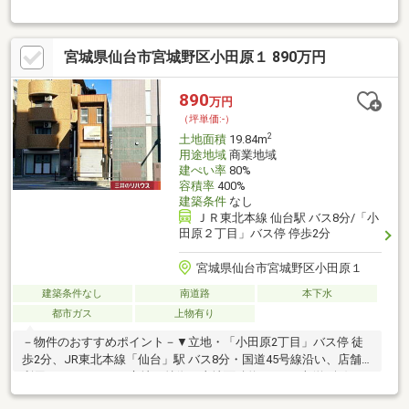
０％◆建築条件なし お好きなハウスメーカーで建築頂けま
す！！
宮城県仙台市宮城野区小田原１ 890万円
890
万円
（坪単価:-）
2
土地面積
19.84m
用途地域
商業地域
建ぺい率
80%
容積率
400%
建築条件
なし
ＪＲ東北本線 仙台駅 バス8分/「小
田原２丁目」バス停 停歩2分
宮城県仙台市宮城野区小田原１
建築条件なし
南道路
本下水
都市ガス
上物有り
－物件のおすすめポイント－▼立地・「小田原2丁目」バス停 徒
歩2分、JR東北本線「仙台」駅 バス8分・国道45号線沿い、店舗
利用にもおすすめの立地▼特徴・土地面積約19.84平米(約6坪)・
前面道路は南側幅員約22.1m(公道)・お好きなハウスメーカー・工