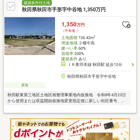
建築条件付土地
秋田県秋田市手形字中谷地 1,350万円
1,350
万円
（坪単価:-）
2
土地面積
136.42m
用途地域
２種中高
建ぺい率
60%
容積率
200%
建築条件
あり
ＪＲ奥羽本線 秋田駅 徒歩12分
秋田県秋田市手形字中谷地
更地
秋田駅東第三地区土地区画整理事業地内仮換地 令和8年4月23日
から使用または収益開始仮換地変更指定後に新しい街区番号、符
号決定令和15年3月31日換地処分の広告予定 清算金あり 金額
未定上下水道売主負担にて引込建築条件付き宅地 お申込み後3ヶ
月以内に当社と建物契約を結ぶものとします。B区画契約済 C区
画・D区画はご紹介可能です。