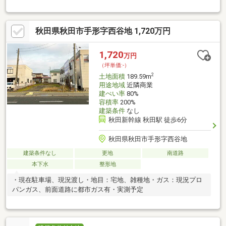
宅街
秋田県秋田市手形字西谷地 1,720万円
1,720
万円
（坪単価:-）
2
土地面積
189.59m
用途地域
近隣商業
建ぺい率
80%
容積率
200%
建築条件
なし
秋田新幹線 秋田駅 徒歩6分
秋田県秋田市手形字西谷地
建築条件なし
更地
南道路
本下水
整形地
・現在駐車場、現況渡し・地目：宅地、雑種地・ガス：現況プロ
パンガス、前面道路に都市ガス有・実測予定