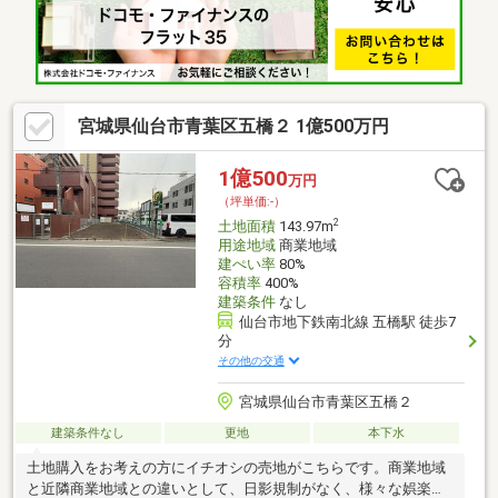
せんか。現地に足を運んでこそ感じられる安心と納得がありま
す。「来場予約」または「下部のカレンダー」より、簡単にネッ
ト予約が可能です。
宮城県仙台市青葉区五橋２ 1億500万円
1億500
万円
（坪単価:-）
2
土地面積
143.97m
用途地域
商業地域
建ぺい率
80%
容積率
400%
建築条件
なし
仙台市地下鉄南北線 五橋駅 徒歩7
分
その他の交通
宮城県仙台市青葉区五橋２
建築条件なし
更地
本下水
土地購入をお考えの方にイチオシの売地がこちらです。商業地域
と近隣商業地域との違いとして、日影規制がなく、様々な娯楽施