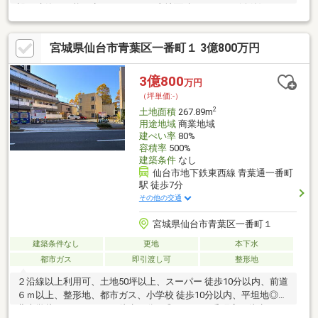
設の建築が可能な点があります。土地面積は143.97㎡(公簿)で
す。利便性の高い周辺環境も整っており、事業用地としての立地
条件も兼ね備えています。前面道路6m以上は確保しているので車
宮城県仙台市青葉区一番町１ 3億800万円
の出し入れもラクラクです。1億500万円も納得の好条件がそろっ
た土地はこちらです。建築条件なしなので、建築についてじっく
り考えられるというメリットがあります。
3億800
万円
（坪単価:-）
2
土地面積
267.89m
用途地域
商業地域
建ぺい率
80%
容積率
500%
建築条件
なし
仙台市地下鉄東西線 青葉通一番町
駅 徒歩7分
その他の交通
宮城県仙台市青葉区一番町１
建築条件なし
更地
本下水
都市ガス
即引渡し可
整形地
２沿線以上利用可、土地50坪以上、スーパー 徒歩10分以内、前道
６ｍ以上、整形地、都市ガス、小学校 徒歩10分以内、平坦地◎東
北大学片平キャンパス 徒歩２分！◎イオン一番町店 徒歩４