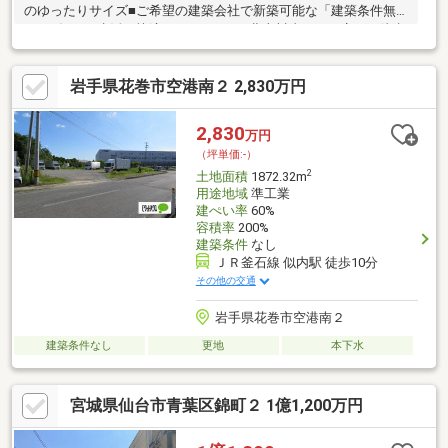
のゆったりサイズ■ご希望の建築会社で新築可能な「建築条件無
し」■毎日の生活を快適に… ローソン北上川岸三丁目店まで徒歩
2分 立花簡易郵便局まで徒歩8分 ユニバース北上花園町店まで
徒歩9分 セリア北上しらゆりセントラルモール店まで徒歩9分
岩手県花巻市空港南２ 2,830万円
及川脳神経内科クリニックまでまで徒歩9分 古城場児童公園まで
徒歩3分 川岸保育園まで徒歩4分 ■毎日の通学を快適に… 黒沢
尻東小学校までまで徒歩7分 北上中学校まで徒歩6分■電話での
2,830
万円
お問い合わせは 0120-191-180 まで ※火・水曜日は 019-634-1110
（坪単価:-）
2
土地面積
1872.32m
用途地域
準工業
建ぺい率
60%
容積率
200%
建築条件
なし
ＪＲ釜石線 似内駅 徒歩10分
その他の交通
岩手県花巻市空港南２
建築条件なし
更地
本下水
宮城県仙台市青葉区錦町２ 1億1,200万円