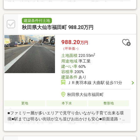
地内に消雪設備完備で厳しい冬を快適に！■お子様と楽しめる遊
具も沢山そろったしあわせ公園が目の前！■国道13号まで230m秋
田方面や横手方面へのマイカー通勤もスムーズ
建築条件付土地
秋田県大仙市福田町 988.20万円
988.20
万円
（坪単価:-）
2
土地面積
220.55m
用途地域
準工業
建ぺい率
60%
容積率
200%
建築条件
あり
ＪＲ奥羽本線 大曲駅 徒歩11分
秋田県大仙市福田町
更地
本下水
整形地
■ファミリー層が多いエリアで見守り合いながら子育て出来る環
境■駅までは明るい街頭が立ち並びお出かけも安心■前面道路・敷
地内に消雪設備完備で厳しい冬を快適に！■お子様と楽しめる遊
具も沢山そろったしあわせ公園が目の前！■国道13号まで230m秋
田方面や横手方面へのマイカー通勤もスムーズ