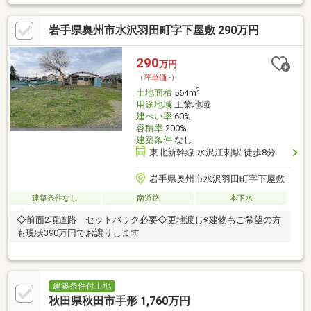
分！◎仙台トラストタワー 徒歩４分！
岩手県奥州市水沢羽田町字下屋敷 290万円
290
万円
（坪単価:-）
2
土地面積
564m
用途地域
工業地域
建ぺい率
60%
容積率
200%
建築条件
なし
東北新幹線 水沢江刺駅 徒歩8分
岩手県奥州市水沢羽田町字下屋敷
建築条件なし
南道路
本下水
◇前面2項道路 セットバック必要◇更地渡し※建物もご希望の方
も現状390万円でお譲りします
建築条件付土地
秋田県秋田市手形 1,760万円