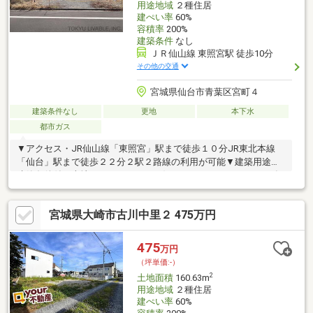
用途地域
２種住居
建ぺい率
60%
容積率
200%
建築条件
なし
ＪＲ仙山線 東照宮駅 徒歩10分
その他の交通
宮城県仙台市青葉区宮町４
建築条件なし
更地
本下水
都市ガス
▼アクセス・JR仙山線「東照宮」駅まで徒歩１０分JR東北本線
「仙台」駅まで徒歩２２分２駅２路線の利用が可能▼建築用途・
建築条件付き売地ではないため、お好きなハウスメーカー・工務
店での建築が可能です間取り、設備、外観、全て自分好みのスタ
イルで一からご検討いただくことが可能です▼周辺施設・ＳＥＩ
宮城県大崎市古川中里２ 475万円
ＹＵ上杉店・・・徒歩3分（約220ｍ）・ヨークベニマル仙台上杉
店・・・徒歩9分（約660ｍ）・イオンスタイル仙台上杉・・・徒
歩10分（約760ｍ）・宮町保育園・・・徒歩2分（約100ｍ）・北
475
万円
六番丁小学校・・・徒歩5分（約330ｍ）・上杉山中学校・・・徒
（坪単価:-）
歩14分（約1100ｍ）
2
土地面積
160.63m
用途地域
２種住居
建ぺい率
60%