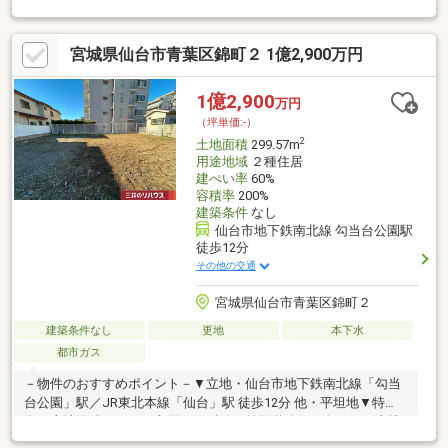
す。・宅地内は高低差のないフラットな地形です。・北側道路
（幅員約３０ｍ）、東側道路（幅員約４ｍ）に面する角地。南側
宮城県仙台市青葉区錦町２ 1億2,900万円
にも仙台市所有の通路があり、開放感ある立地条件です。・建築
条件付き売地ではないため、お好きなハウスメーカー・工務店で
の建築が可能です。間取り、設備、外観、全て自分好みのスタイ
1億2,900
万円
ルで一からご検討いただくことが可能です。・近隣商業地域に存
（坪単価:-）
します。容積率３００％、建蔽率８０％（角地緩和適用で９
2
土地面積
299.57m
０％）です。
用途地域
２種住居
建ぺい率
60%
容積率
200%
建築条件
なし
仙台市地下鉄南北線 勾当台公園駅
徒歩12分
その他の交通
宮城県仙台市青葉区錦町２
建築条件なし
更地
本下水
都市ガス
－物件のおすすめポイント－▼立地・仙台市地下鉄南北線「勾当
台公園」駅／JR東北本線「仙台」駅 徒歩12分 他・平坦地▼特
徴・土地面積299.57平米(約90.61坪)・前面道路から奥まった土地
形状・建築条件付き宅地販売ではありません・お好きなハウスメ