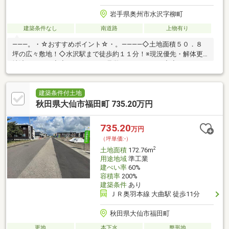
岩手県奥州市水沢字柳町
建築条件なし
南道路
上物有り
―――。・☆おすすめポイント☆・。――――◇土地面積５０．８
坪の広々敷地！◇水沢駅まで徒歩約１１分！※現況優先・解体更
地渡しです。◆◆ いつでもご見学ができます♪ ◆◆ニコエで
は、お客様のご都合に合わせていつでもご案内させていただきま
す。お仕事終わりなどの夜間や早朝などお気軽にご相談ください
♪☆実際に見て、触れて感じる安心の住まい探しを体験してくだ
建築条件付土地
さい♪☆物件情報だけでなく、地域の特色などエリア情報もお伝
秋田県大仙市福田町 735.20万円
えします♪☆今なら『液晶５５型TV』プレゼントキャンペーン
中！担当：吉田まで【090-1379-8699】お気軽にお問い合わせくだ
735.20
万円
さい♪
（坪単価:-）
2
土地面積
172.76m
用途地域
準工業
建ぺい率
60%
容積率
200%
建築条件
あり
ＪＲ奥羽本線 大曲駅 徒歩11分
秋田県大仙市福田町
更地
本下水
整形地