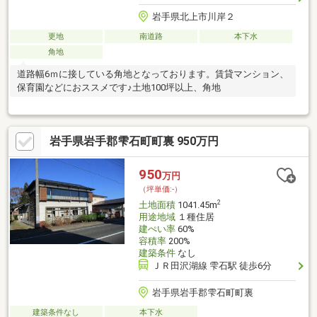
岩手県北上市川岸２
更地
南道路
本下水
角地
道路幅6ｍに接している角地となっております。賃貸マンション、
保育園などにおススメです♪土地100坪以上、角地
岩手県岩手郡雫石町町裏 950万円
950
万円
（坪単価:-）
2
土地面積
1041.45m
用途地域
１種住居
建ぺい率
60%
容積率
200%
建築条件
なし
ＪＲ田沢湖線 雫石駅 徒歩6分
岩手県岩手郡雫石町町裏
建築条件なし
本下水