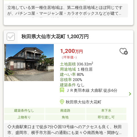
立地している第一種住居地域は、第二種住居地域とほぼ同じです
が、パチンコ屋・マージャン屋・カラオケボックスなどが建てら
れないという点が異なる地域です。土地面積は1041.45㎡(公簿)と
なっております。住宅用地です。950万円のこちらの土地は、経
済的かつ好条件です。売地をお探しの方にぴったりの土地がこち
秋田県大仙市大花町 1,200万円
らです。駅から徒歩6分圏内に立地しています。安心の前面道路
6m以上の条件を備えております。
1,200
万円
（坪単価:-）
2
土地面積
336.32m
用途地域
１種住居
建ぺい率
80%
容積率
200%
建築条件
なし
ＪＲ奥羽本線 大曲駅 徒歩6分
秋田県大仙市大花町
建築条件なし
南道路
本下水
上物有り
角地
即引渡し可
◇大曲駅東口まで徒歩7分◇国13号線へのアクセスも良く、秋田
市、盛岡市、横手市方面への通勤にも楽々◇南西角地・閑静な住