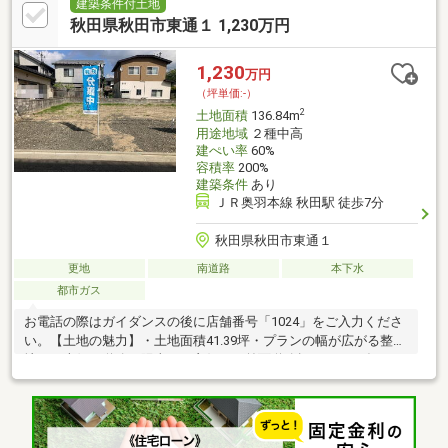
建築条件付土地
秋田県秋田市東通１ 1,230万円
1,230
万円
（坪単価:-）
2
土地面積
136.84m
用途地域
２種中高
建ぺい率
60%
容積率
200%
建築条件
あり
ＪＲ奥羽本線 秋田駅 徒歩7分
秋田県秋田市東通１
更地
南道路
本下水
都市ガス
お電話の際はガイダンスの後に店舗番号「1024」をご入力くださ
い。【土地の魅力】・土地面積41.39坪・プランの幅が広がる整形
地！・南側が道路で陽当たり良好！・前面道路幅は5.9ｍで毎日の
駐車もスムーズ【周辺環境】・JR秋田駅まで徒歩7分・スーパー
「ビフレ東通店」まで徒歩12分【お電話が苦手な方でも、安心な
ネット予約可能！他プランもご提案いたします】ネット上だと不
安... 「プロ目線で見る、土地選びのポイント」を現地で体感しま