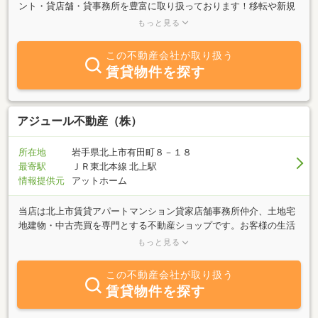
ント・貸店舗・貸事務所を豊富に取り扱っております！移転や新規
開業をご検討されている方、是非当社までご相談ください！！また
もっと見る
仙台進出企業企画やご所有の物件を売る、貸すとしたらいくらにな
るのか等、当社営業マンが出張相談、無料査定（仙台市内のみ）に
この不動産会社が取り扱う
お伺いもいたしております！小さな店舗から大型店舗まで必ずご満
賃貸物件を探す
足のいける物件をご紹介します！！“テナント物件・貸店舗・事務所
に関するご相談は旭比野へ”
アジュール不動産（株）
所在地
岩手県北上市有田町８－１８
最寄駅
ＪＲ東北本線 北上駅
情報提供元
アットホーム
当店は北上市賃貸アパートマンション貸家店舗事務所仲介、土地宅
地建物・中古売買を専門とする不動産ショップです。お客様の生活
設計ニーズを的確にキャッチし、暮らしにまつわる生活関連情報提
もっと見る
供、地域に根ざした活動をしていきます。充実した情報ネットワー
クで物件情報を提供します。来店申込や来店不要のオンライン申込
この不動産会社が取り扱う
可能です。物件紹介からご入居のサポートも致します。また、ご売
賃貸物件を探す
却のご相談や補修リフォーム相談の承ります。お気軽にご相談くだ
さい。