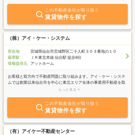
合わせください。
この不動産会社が取り扱う
賃貸物件を探す
（株）アイ・ケー・システム
所在地
宮城県仙台市宮城野区二十人町３０３番地の１０
最寄駅
ＪＲ東北本線 仙台駅 徒歩8分
情報提供元
アットホーム
お客様と双方向で不動産問題に取り組みます。アイ・ケー・システ
ムでは創業以来仙台市を中心に東北エリア全体の事業用不動産を取
り扱ってきました。賃貸マンションの管理も行なっております。お
もっと見る
客様と当社の双方の（Interactive）知見・ノウハウを基に
（Knowledge-based）、不動産を通じたより良い社会の構築に貢献
この不動産会社が取り扱う
したいと思っております。
賃貸物件を探す
（有）アイケー不動産センター