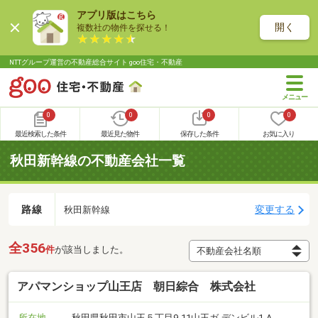
アプリ版はこちら
開く
複数社の物件を探せる！
NTTグループ運営の不動産総合サイト goo住宅・不動産
0
0
0
0
最近検索した条件
最近見た物件
保存した条件
お気に入り
秋田新幹線の不動産会社一覧
路線
変更する
秋田新幹線
全356
件
が該当しました。
アパマンショップ山王店 朝日綜合 株式会社
所在地
秋田県秋田市山王５丁目9-11山王ガ-デンビル1-A