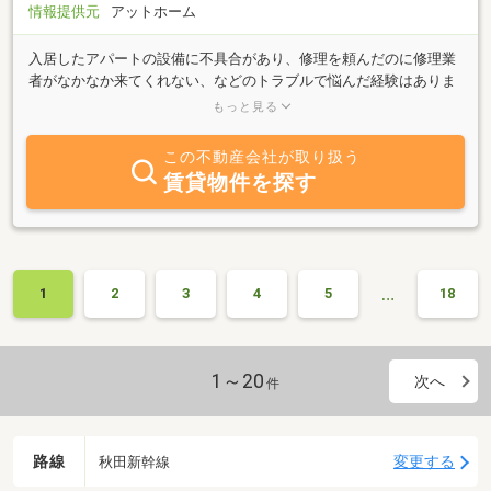
情報提供元
アットホーム
入居したアパートの設備に不具合があり、修理を頼んだのに修理業
者がなかなか来てくれない、などのトラブルで悩んだ経験はありま
せんか？アズマ不動産の物件には、こんなトラブルは起こりませ
もっと見る
ん。なぜなら、設計から施工に至るまで、すべて関連会社のアズマ
ハウスが手掛けたものばかりだからです。不動産会社と建設会社が
この不動産会社が取り扱う
密接な関係にあるからこそ実現できるサービスで快適な暮らしを提
賃貸物件を探す
供します！
…
1
2
3
4
5
18
1～20
次へ
件
路線
変更する
秋田新幹線