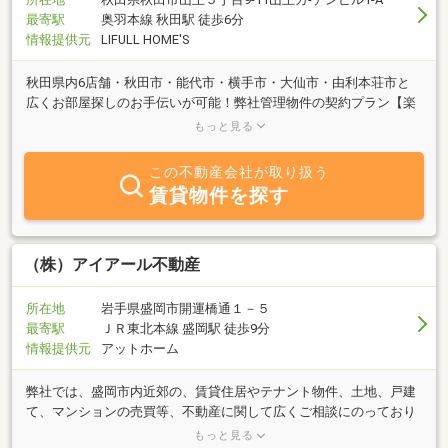
最寄駅
奥羽本線 秋田駅 徒歩6分
情報提供元
LIFULL HOME'S
秋田県内6店舗・秋田市・能代市・横手市・大仙市・由利本荘市と
広くお部屋探しのお手伝いが可能！弊社管理物件の契約プラン【楽
賃サポート】で初期費用も抑えられます。豊富な物件量でお客様を
もっと見る
お迎えいたします！
この不動産会社が取り扱う
賃貸物件を探す
（株）アイアール不動産
所在地
岩手県盛岡市開運橋通１－５
最寄駅
ＪＲ東北本線 盛岡駅 徒歩9分
情報提供元
アットホーム
弊社では、盛岡市内近郊の、賃貸住居やテナント物件、土地、戸建
て、マンションの売買等、不動産に関して広くご相談にのっており
ます。不動産に絡みお困りのことがございましたら、お気軽にお問
もっと見る