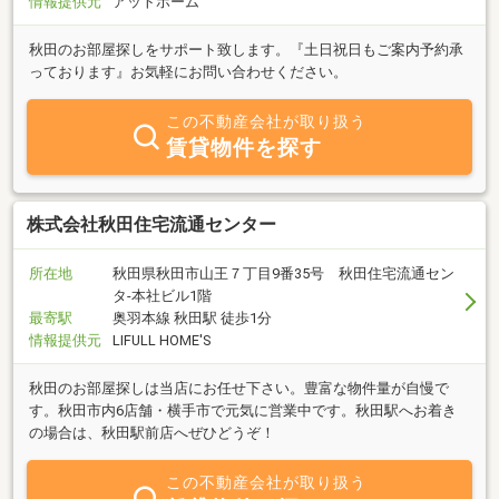
情報提供元
アットホーム
秋田のお部屋探しをサポート致します。『土日祝日もご案内予約承
っております』お気軽にお問い合わせください。
この不動産会社が取り扱う
賃貸物件を探す
株式会社秋田住宅流通センター
所在地
秋田県秋田市山王７丁目9番35号 秋田住宅流通セン
タ‐本社ビル1階
最寄駅
奥羽本線 秋田駅 徒歩1分
情報提供元
LIFULL HOME'S
秋田のお部屋探しは当店にお任せ下さい。豊富な物件量が自慢で
す。秋田市内6店舗・横手市で元気に営業中です。秋田駅へお着き
の場合は、秋田駅前店へぜひどうぞ！
この不動産会社が取り扱う