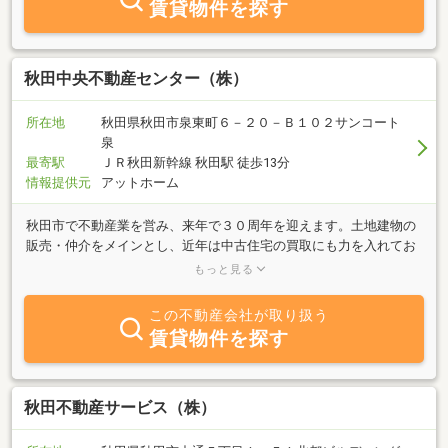
賃貸物件を探す
秋田中央不動産センター（株）
所在地
秋田県秋田市泉東町６－２０－Ｂ１０２サンコート
泉
最寄駅
ＪＲ秋田新幹線 秋田駅 徒歩13分
情報提供元
アットホーム
秋田市で不動産業を営み、来年で３０周年を迎えます。土地建物の
販売・仲介をメインとし、近年は中古住宅の買取にも力を入れてお
ります。「皆様の慣れ親しんだ住宅を新たなお客様へ！」そのよう
もっと見る
な気持ちで毎日取り組んでおります。ぜひ当社へご相談ください。
もちろん、マンション・アパート・貸家等、賃貸物件も取扱ってお
この不動産会社が取り扱う
ります。皆様方のご来店お待ちしております。
賃貸物件を探す
秋田不動産サービス（株）