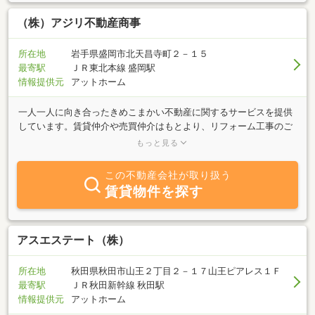
（株）アジリ不動産商事
所在地
岩手県盛岡市北天昌寺町２－１５
最寄駅
ＪＲ東北本線 盛岡駅
情報提供元
アットホーム
一人一人に向き合ったきめこまかい不動産に関するサービスを提供
しています。賃貸仲介や売買仲介はもとより、リフォーム工事のご
相談、相続不動産に関わるご相談、遺品整理に関するご相談も承っ
もっと見る
ております。特に相続不動産の売却相談においては相続から遺品整
理、解体、売却と全てワンストップサービスで行うことができ、大
この不動産会社が取り扱う
変ご好評をいただいております。また、物件周辺の案内やショッピ
賃貸物件を探す
ング情報など、これから住み替えをご検討なさっているお客様にお
きましても、各担当者ができる限りお調べして情報を提供していま
す。当社だけでできることは限られておりますが、各部門において
お客様のニーズに対応できるよう専門の業者と提携して、小回りの
アスエステート（株）
利く小規模の会社だからこそできるサービスを追求しています。
所在地
秋田県秋田市山王２丁目２－１７山王ピアレス１Ｆ
最寄駅
ＪＲ秋田新幹線 秋田駅
情報提供元
アットホーム