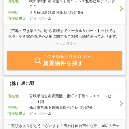
所在地
秋田県秋田市中通５丁目１－５１北都ビルディング
７Ｆ
最寄駅
ＪＲ秋田新幹線 秋田駅 徒歩15分
情報提供元
アットホーム
【空地・空き家の活用から管理までトータルサポート】当社では、
空地・空き家の管理や活用に関するご相談も随時承っております。
駐車場としての運用提案、空き家の定期的な見回り、外清掃など、
もっと見る
オーナー様のご負担を軽減するサービスを提供しています。「使っ
ていない土地をどうにかしたい」「遠方で管理ができない」「活用
この不動産会社が取り扱う
方法がわからない」などお気軽にご相談ください。
賃貸物件を探す
（株）旭比野
所在地
宮城県仙台市青葉区一番町２丁目２－１１ＴＫビ
ル １階
最寄駅
仙台市営地下鉄南北線 仙台駅 徒歩7分
情報提供元
アットホーム
ご覧頂きありがとうございます！当社は仙台市中心部、周辺のテナ