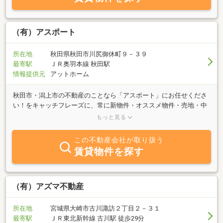
件をご連絡くださ。盛岡に関する事は不動産の事は勿論ですが、不
動産以外の事でもお気軽にお問合せ下さい。
（有）アスポート
所在地
秋田県秋田市川尻御休町９－３９
最寄駅
ＪＲ奥羽本線 秋田駅
情報提供元
アットホーム
秋田市・潟上市の不動産のことなら「アスポート」にお任せくださ
い！をキャッチフレーズに、常に新物件・オススメ物件・売地・中
古住宅をお客様のニーズに合わせご提案しております。令和元年５
もっと見る
月１５日 秋田市保戸野すわ町から秋田市川尻御休町に事務所移転さ
せて頂きました。分譲可能地域は大規模用地の買取も行っておりま
この不動産会社が取り扱う
す。 土地、中古住宅の売却と購入のことならお気軽にご相談くだ
賃貸物件を探す
さい！※日曜日に物件のご契約、ご案内、不動産の売却のご相談等
をご希望のお客様には事前予約でご対応させて頂いております。
（有）アズマ不動産
所在地
宮城県大崎市古川諏訪２丁目２－３１
最寄駅
ＪＲ東北新幹線 古川駅 徒歩29分