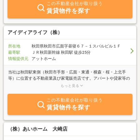
この不動産会社が取り扱う
賃貸物件を探す
アイディアライフ（株）
所在地
秋田県秋田市広面字昼寝６７－１スバルビル１Ｆ
最寄駅
ＪＲ秋田新幹線 秋田駅 徒歩25分
情報提供元
アットホーム
当社は秋田駅東側（秋田市手形・広面・東通・横森・桜・上北手
等）に位置する不動産業及び家電販売店です。アパートや貸家等の
賃貸、土地・建物の売買・仲介はもちろん、住宅や住宅まわりのご
もっと見る
相談などお申しつけください。 秋田大学・ノースアジア大学学生向
けのアパート物件も多数紹介させていただいております。是非お気
この不動産会社が取り扱う
軽にお問い合わせくださいませ。
賃貸物件を探す
（株）あいホーム 大崎店