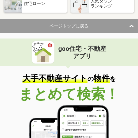
人気タウン
住宅ローン
ランキング
ページトップに戻る
goo住宅・不動産
アプリ
大手不動産サイト
物件
の
を
まとめて検索！