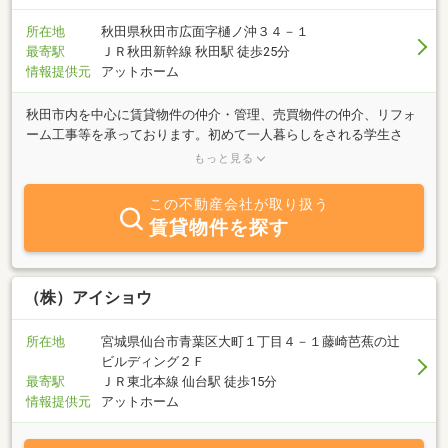
所在地
秋田県秋田市広面字樋ノ沖３４－１
最寄駅
ＪＲ秋田新幹線 秋田駅 徒歩25分
情報提供元
アットホーム
秋田市内を中心に賃貸物件の仲介・管理、売買物件の仲介、リフォ
ーム工事等を承っております。初めて一人暮らしをされる学生さ
ん、県外から転居される予定の方々にも下宿・１Ｋから貸家まで豊
もっと見る
富な物件よりご紹介させていただきます。営業時間外でも前もって
ご連絡いただければご案内可能。繁忙期は休まず営業しておりま
この不動産会社が取り扱う
す。「売りたい」「買いたい」はもちろん、不動産についてのご相
賃貸物件を探す
談もお気軽に当社までお問い合わせ下さい。
（株）アイショウ
所在地
宮城県仙台市青葉区大町１丁目４－１藤崎芭蕉の辻
ビルディング２Ｆ
最寄駅
ＪＲ東北本線 仙台駅 徒歩15分
情報提供元
アットホーム