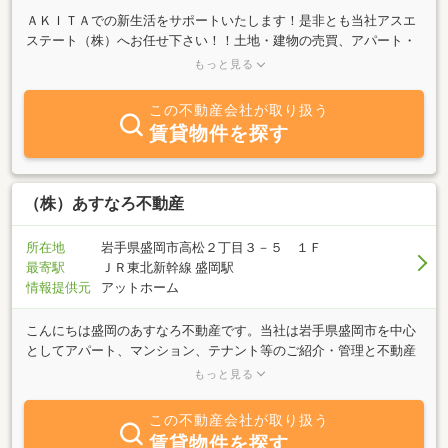
ＡＫＩＴＡでの新生活をサポートいたします！是非とも当社アスエ
ステート（株）へお任せ下さい！！土地・建物の売買、アパート・
マンションの賃貸、店舗・事務所案件、ご要望の物件を探します☆
もっと見る
見つけます！インターネットやホームページに掲載しきれない物件
多数あります！ＡＫＩＴＡの事なら何でもご相談下さい！おすすめ
この不動産会社が取り扱う
案件を取り揃えております。皆さんからのお問い合わせをお待ちし
賃貸物件を探す
ております！！（＾ o＾）／☆
（株）あすなろ不動産
所在地
岩手県盛岡市高松２丁目３－５ １Ｆ
最寄駅
ＪＲ東北新幹線 盛岡駅
情報提供元
アットホーム
こんにちは盛岡のあすなろ不動産です。当社は岩手県盛岡市を中心
としてアパート、マンション、テナント等のご紹介・管理と不動産
売買の仲介を業務とする会社です。夫婦２人でやっている会社で
もっと見る
す。誠実でアットホームなご対応をモットーにしています。賃貸物
件では盛岡周辺のオススメ物件をはじめ、ペットと暮らせる物件な
この不動産会社が取り扱う
どお客様のご要望に迅速に対応させていただきます。是非ご希望条
賃貸物件を探す