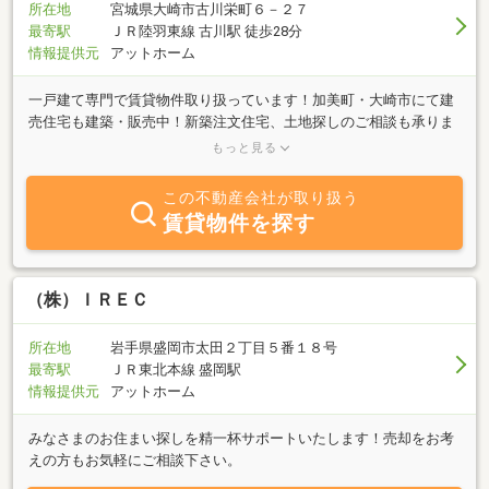
所在地
宮城県大崎市古川栄町６－２７
最寄駅
ＪＲ陸羽東線 古川駅 徒歩28分
情報提供元
アットホーム
一戸建て専門で賃貸物件取り扱っています！加美町・大崎市にて建
売住宅も建築・販売中！新築注文住宅、土地探しのご相談も承りま
す。お気軽にお声掛けください♪ご来店、ご連絡、心よりお待ちし
もっと見る
ております。
この不動産会社が取り扱う
賃貸物件を探す
（株）ＩＲＥＣ
所在地
岩手県盛岡市太田２丁目５番１８号
最寄駅
ＪＲ東北本線 盛岡駅
情報提供元
アットホーム
みなさまのお住まい探しを精一杯サポートいたします！売却をお考
えの方もお気軽にご相談下さい。