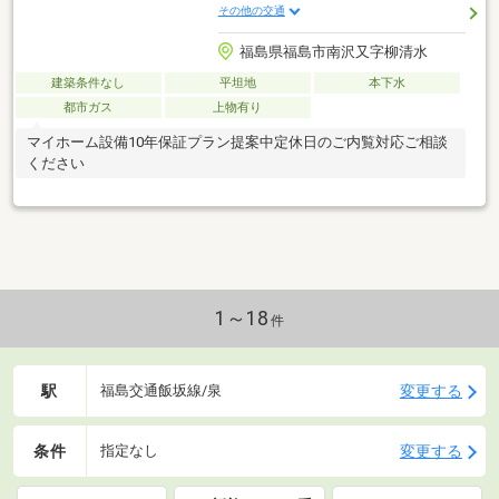
その他の交通
福島県福島市南沢又字柳清水
建築条件なし
平坦地
本下水
都市ガス
上物有り
マイホーム設備10年保証プラン提案中定休日のご内覧対応ご相談
ください
1～18
件
駅
変更する
福島交通飯坂線/泉
条件
変更する
指定なし