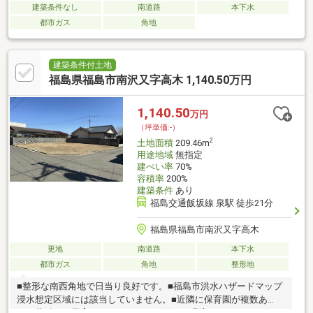
建築条件なし
南道路
本下水
都市ガス
角地
建築条件付土地
福島県福島市南沢又字高木 1,140.50万円
1,140.50
万円
（坪単価:-）
2
土地面積
209.46m
用途地域
無指定
建ぺい率
70%
容積率
200%
建築条件
あり
福島交通飯坂線 泉駅 徒歩21分
福島県福島市南沢又字高木
更地
南道路
本下水
都市ガス
角地
整形地
■整形な南西角地で日当り良好です。■福島市洪水ハザードマップ
浸水想定区域には該当していません。■近隣に保育園が複数あ
り、共働きの子育てファミリーには嬉しい環境になっています。