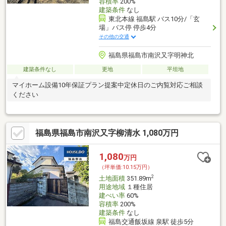
容積率
200%
建築条件
なし
東北本線 福島駅 バス10分/「玄
場」バス停 停歩4分
その他の交通
福島県福島市南沢又字明神北
建築条件なし
更地
平坦地
マイホーム設備10年保証プラン提案中定休日のご内覧対応ご相談
ください
福島県福島市南沢又字柳清水 1,080万円
1,080
万円
（坪単価:10.15万円）
2
土地面積
351.89m
用途地域
１種住居
建ぺい率
60%
容積率
200%
建築条件
なし
福島交通飯坂線 泉駅 徒歩5分