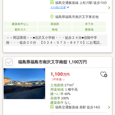
福島交通飯坂線 上松川駅 徒歩13分
その他の交通
福島県福島市南沢又字東谷地
建築条件なし
南道路
本下水
都市ガス
角地
整形地
～～周辺環境～～■北沢又小学校・・・徒歩２４分■信陵中学
校・・・徒歩２０分 【０２４－５７３－８４７０】にお電話く
ださい。【資料請求する（無料）】の場合、下記番号を必ずご記
入お願いします。① 物件の詳細を知りたい（写真・周辺環境・
条件）② 実際に物件を見たい③ その他
福島県福島市南沢又字南舘 1,100万円
1,100
万円
（坪単価:-）
2
土地面積
271m
用途地域
１種中高
建ぺい率
60%
容積率
200%
建築条件
なし
福島交通飯坂線 泉駅 徒歩14分