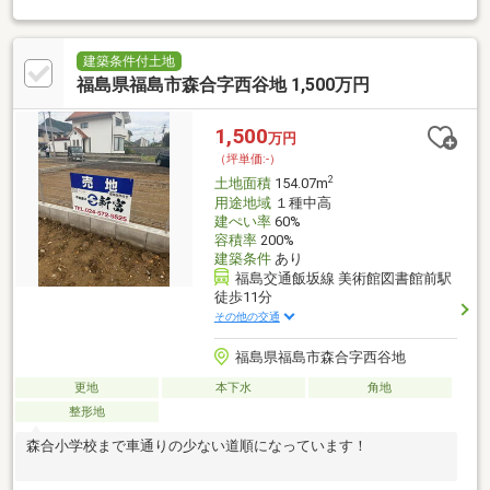
便利な立地〇住宅性能表示W評価・ZEH水準住宅・長期優良住宅
認定に対応した住まいを検討可能〇建売住宅も比較しやすい価格
帯ながら、条件の範囲内で建物プランを相談しやすい建築条件付
建築条件付土地
き売地〇建売住宅の間取りが少し合わないと感じる方にも、暮ら
福島県福島市森合字西谷地 1,500万円
し方に合わせた住まいを考えやすい区画〇土地と建物を一体で考
えやすく、打合せや検討の負担を抑えたい方にも向く売地施工会
1,500
万円
社：タクトホーム株式会社
（坪単価:-）
2
土地面積
154.07m
用途地域
１種中高
建ぺい率
60%
容積率
200%
建築条件
あり
福島交通飯坂線 美術館図書館前駅
徒歩11分
その他の交通
福島県福島市森合字西谷地
更地
本下水
角地
整形地
森合小学校まで車通りの少ない道順になっています！