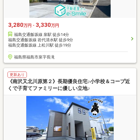
3,280
3,330
万円・
万円
福島交通飯坂線 泉駅 徒歩14分
福島交通飯坂線 岩代清水駅 徒歩9分
福島交通飯坂線 上松川駅 徒歩19分
福島県福島市泉字長滝
更新あり
《南沢又北川原第２》長期優良住宅♪小学校＆コープ近
くで子育てファミリーに優しい立地♪