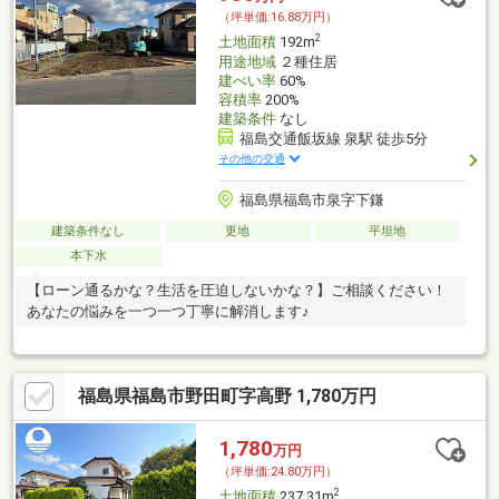
（坪単価:16.88万円）
2
土地面積
192m
用途地域
２種住居
建ぺい率
60%
容積率
200%
建築条件
なし
福島交通飯坂線 泉駅 徒歩5分
その他の交通
福島県福島市泉字下鎌
建築条件なし
更地
平坦地
本下水
【ローン通るかな？生活を圧迫しないかな？】ご相談ください！
あなたの悩みを一つ一つ丁寧に解消します♪
福島県福島市野田町字高野 1,780万円
1,780
万円
（坪単価:24.80万円）
2
土地面積
237.31m