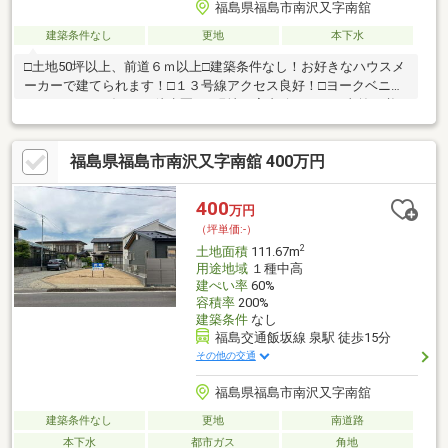
福島県福島市南沢又字南舘
建築条件なし
更地
本下水
□土地50坪以上、前道６ｍ以上□建築条件なし！お好きなハウスメ
ーカーで建てられます！□１３号線アクセス良好！□ヨークベニマ
ル・いちい・ダイソウ徒歩圏！■現地ご案内致します（事前に必
ずご予約ください）ＴＥＬ ０２４－５７３－５３４１チラシや
ネットの写真を見ただけでは、具体的なイメージを掴むというこ
福島県福島市南沢又字南舘 400万円
とはなかなか難しいですよね。現地販売会では、現地に直接行く
ことで、周辺の環境や治安も確認することができます！■住宅ロ
ーンのご相談もお気軽にどうぞ！
400
万円
（坪単価:-）
2
土地面積
111.67m
用途地域
１種中高
建ぺい率
60%
容積率
200%
建築条件
なし
福島交通飯坂線 泉駅 徒歩15分
その他の交通
福島県福島市南沢又字南舘
建築条件なし
更地
南道路
本下水
都市ガス
角地