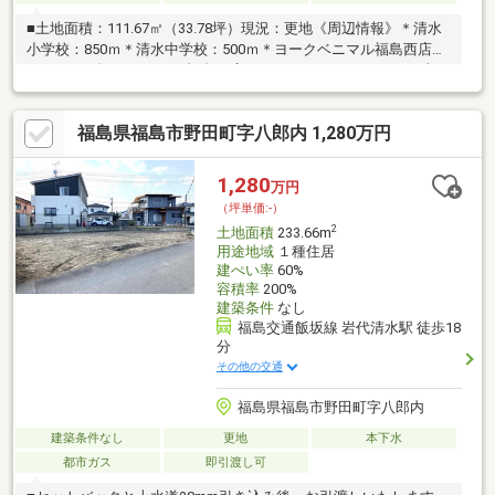
■土地面積：111.67㎡（33.78坪）現況：更地《周辺情報》＊清水
小学校：850ｍ＊清水中学校：500ｍ＊ヨークベニマル福島西店：
1000ｍ＊ダイユーエイト福島西店：600ｍ＊ファミリーマート福
島南沢又店：400ｍ＊ユニクロ福島南沢又店：700ｍ＊マツモトキ
ヨシ福島西店：1000ｍ《おすすめポイント》・建築条件なし・解
福島県福島市野田町字八郎内 1,280万円
体更地渡し・近隣商業施設多数※注意事項※・上水道引込なしの
為、上水道引込が必要です。（引込費用買主負担）・都市ガス：
南前面本管・西前面本管あり。敷地内引込なし・埋蔵文化財包蔵
1,280
万円
地内 引渡し時期要相談詳細はお問合せください。
（坪単価:-）
2
土地面積
233.66m
用途地域
１種住居
建ぺい率
60%
容積率
200%
建築条件
なし
福島交通飯坂線 岩代清水駅 徒歩18
分
その他の交通
福島県福島市野田町字八郎内
建築条件なし
更地
本下水
都市ガス
即引渡し可