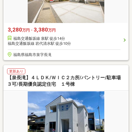
3,280
3,380
万円・
万円
福島交通飯坂線 泉駅 徒歩14分
福島交通飯坂線 岩代清水駅 徒歩10分
福島県福島市泉字長滝
更新あり
【泉長滝】４ＬＤＫ/ＷＩＣ２カ所/パントリー/駐車場
３可/長期優良認定住宅 １号棟