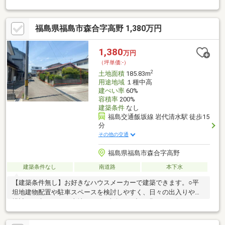
■落ち着いた住宅地で静かな周辺環境です。■福島西道路沿いのス
ーパーなど日用品の商業施設が充実したエリアへのアクセスが良
福島県福島市森合字高野 1,380万円
好です。■南西角地63坪は高い資産価値の維持を期待できます。■
東北ミサワホームの建築条件付きとなります。
1,380
万円
（坪単価:-）
2
土地面積
185.83m
用途地域
１種中高
建ぺい率
60%
容積率
200%
建築条件
なし
福島交通飯坂線 岩代清水駅 徒歩15
分
その他の交通
福島県福島市森合字高野
建築条件なし
南道路
本下水
【建築条件無し】お好きなハウスメーカーで建築できます。○平
坦地建物配置や駐車スペースを検討しやすく、日々の出入りや外
構計画も考えやすい土地です。○南向き日中の明るさを確保しや
すく、洗濯物や室内の採光にも配慮しやすい可能性があります。
○接道約18m間口にゆとりがあるため、車の出入りや複数台駐車の