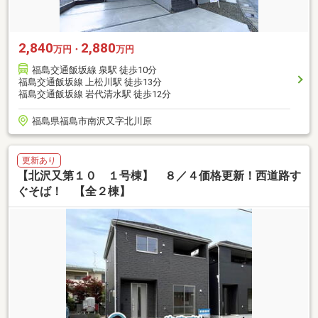
2,840
2,880
万円・
万円
福島交通飯坂線 泉駅 徒歩10分
福島交通飯坂線 上松川駅 徒歩13分
福島交通飯坂線 岩代清水駅 徒歩12分
福島県福島市南沢又字北川原
更新あり
【北沢又第１０ １号棟】 ８／４価格更新！西道路す
ぐそば！ 【全２棟】