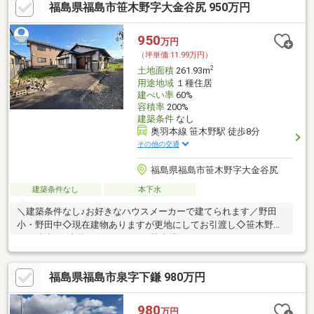
福島県福島市笹木野字大金谷尻 950万円
計画を検討しやすい点が魅力です。○土地面積50坪以上建物・駐
車場・庭スペースをバランスよく配置しやすく、暮らし方に合わ
せた計画がしやすい広さです。○前面道路：公道約4m公道に面し
950
万円
ているため通行面の確認がしやすく、幅員約4mあることで建築計
（坪単価:11.99万円）
画も検討しやすい道路条件です。
2
土地面積
261.93m
用途地域
１種住居
建ぺい率
60%
容積率
200%
建築条件
なし
奥羽本線 笹木野駅 徒歩8分
その他の交通
福島県福島市笹木野字大金谷尻
建築条件なし
本下水
＼建築条件なし♪お好きなハウスメーカーで建てられます／野田
小・野田中◇現在建物ありますが更地にしてお引渡し◇笹木野駅
まで徒歩8分◇約79坪としっかり駐車場も確保！
福島県福島市泉字下鎌 980万円
980
万円