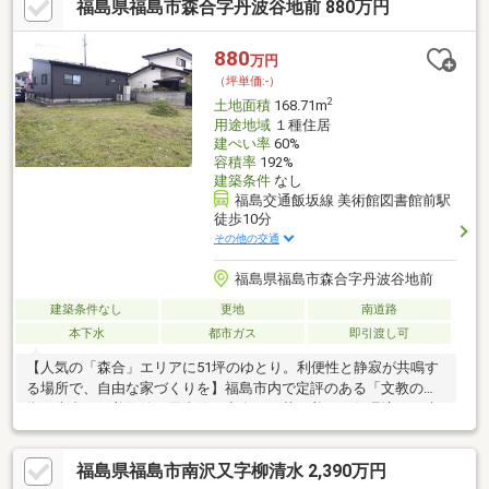
福島県福島市森合字丹波谷地前 880万円
880
万円
（坪単価:-）
2
土地面積
168.71m
用途地域
１種住居
建ぺい率
60%
容積率
192%
建築条件
なし
福島交通飯坂線 美術館図書館前駅
徒歩10分
その他の交通
福島県福島市森合字丹波谷地前
建築条件なし
更地
南道路
本下水
都市ガス
即引渡し可
【人気の「森合」エリアに51坪のゆとり。利便性と静寂が共鳴す
る場所で、自由な家づくりを】福島市内で定評のある「文教の
街・森合」。美術館や図書館が点在する落ち着いた住環境に、建
築条件なしの土地が登場しました。飯坂線「美術館図書館前」駅
を含む3駅が徒歩圏内。さらにヨークベニマル福島泉店まで徒歩7
福島県福島市南沢又字柳清水 2,390万円
分と、日々の買い物もスムーズです。本物件は「都市ガス」対