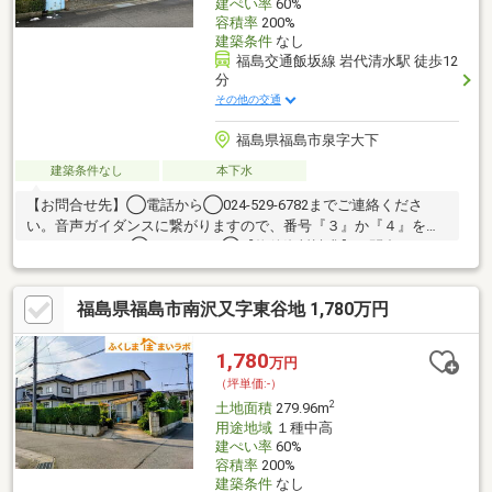
建ぺい率
60%
容積率
200%
建築条件
なし
福島交通飯坂線 岩代清水駅 徒歩12
分
その他の交通
福島県福島市泉字大下
建築条件なし
本下水
【お問合せ先】◯電話から◯024-529-6782までご連絡くださ
い。音声ガイダンスに繋がりますので、番号『３』か『４』を押
してください。 ◯メールから◯【物件資料請求】の問合せフォ
ームから必要事項をご入力ください。 ご内覧・ご来店希望の際
は、ご希望日時を備考欄にご記入ください。《マコトーマスは泉
福島県福島市南沢又字東谷地 1,780万円
駅東側、徒歩2分です♪》 駐車場／個室商談スペースありスタッフ
一同笑顔でご来店をお待ちしております！(株)マコトーマス電
話：０２４－５２９－６７８２定休日：水曜・祝日営業時間：
1,780
万円
９：３０～１８：００（平日） ～１７：００（土日）
（坪単価:-）
2
土地面積
279.96m
用途地域
１種中高
建ぺい率
60%
容積率
200%
建築条件
なし