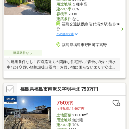
用途地域
１種中高
建ぺい率
60%
容積率
200%
建築条件
なし
福島交通飯坂線 岩代清水駅 徒歩16
分
その他の交通
福島県福島市野田町字高野
建築条件なし
＼建築条件なし！西道路近くの閑静な住宅街♪／森合小9分・清水
中12分◇買い物施設徒歩圏内！お買い物に困らないエリア◇土地
面積約71坪、駐車場もしっかり確保◇ハウスメーカーのご紹介も
承っております！
福島県福島市南沢又字明神北 750万円
750
万円
（坪単価:11.60万円）
2
土地面積
213.81m
用途地域
無指定
建ぺい率
70%