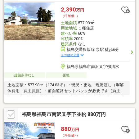
応。毎月のコストを抑えつつ、お好みのハウスメーカーでこだわ
りの住まいを建築いただけます。路地状部分を含む旗竿地だから
2,390
万円
こそ実現した800万円台の価格設定。道路から奥まった配置は、
（坪単価:-）
プライバシーが守られ、お子様の飛び出し不安も軽減されるメリ
2
土地面積
577.98m
ットも。
用途地域
１種住居
建ぺい率
60%
容積率
200%
建築条件
なし
福島交通飯坂線 泉駅 徒歩6分
その他の交通
福島県福島市南沢又字柳清水
建築条件なし
更地
土地面積：577.98㎡（174.83坪）・現況：更地 現況渡し（塀解
体費用 買主負担）・前面道路セットバックが必要です（買主負
担）・上下水道敷地内引込なし(買主費用負担)《周辺情報》・清
水小学校：170m(徒歩約2分)・清水中学校：1.0km(徒歩約15分)・
ローソン福島泉店：350m(徒歩約4分)・ヨークベニマル福島泉
福島県福島市南沢又字下並松 880万円
店：1.0km(徒歩約13分)・カワチ薬品福島西店：1.0km(徒歩約14
分)《おすすめポイント》・飯坂線「泉駅」まで徒歩4分・清水小
学校まで徒歩2分！・コンビニまで徒歩圏内・土地広々、170坪以
880
万円
上！
（坪単価:-）