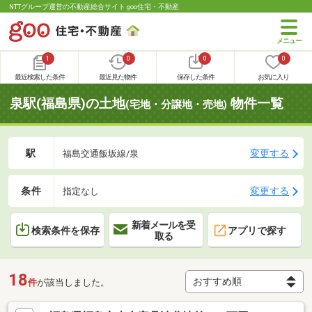
NTTグループ運営の不動産総合サイト goo住宅・不動産
1
0
0
0
最近検索した条件
最近見た物件
保存した条件
お気に入り
泉駅(福島県)の土地
物件一覧
(宅地・分譲地・売地)
駅
変更する
福島交通飯坂線/泉
条件
変更する
指定なし
新着メールを受
検索条件を保存
アプリで探す
取る
18
件
が該当しました。