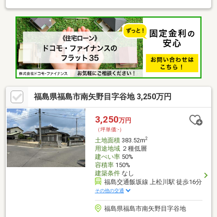
福島県福島市南矢野目字谷地 3,250万円
3,250
万円
（坪単価:-）
2
土地面積
383.52m
用途地域
２種低層
建ぺい率
50%
容積率
150%
建築条件
なし
福島交通飯坂線 上松川駅 徒歩16分
その他の交通
福島県福島市南矢野目字谷地