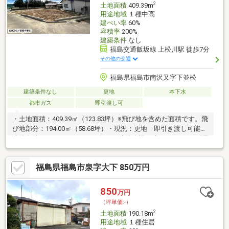
2
土地面積
409.39m
用途地域
１種中高
建ぺい率
60%
容積率
200%
建築条件
なし
福島交通飯坂線 上松川駅 徒歩7分
その他の交通
福島県福島市南沢又字下並松
建築条件なし
更地
本下水
都市ガス
即引渡し可
・土地面積：409.39㎡（123.83坪）※飛び地を含めた面積です。飛
び地部分：194.00㎡（58.68坪）・現況：更地 即引き渡し可能・
建築条件ありませんので、お好きな建築会社で建てられます♪《周
辺情報》・セブンイレブン福島笹谷南店：800ｍ・ローソン笹谷
駅前店：800ｍ・マツモトキヨシ福島笹谷店：900ｍ・北沢又小学
福島県福島市泉字大下 850万円
校：1.6ｋｍ・信陵中学校：1.4ｋｍ《おすすめポイント》・上松
川駅 徒歩7分 通勤通学に便利な立地！・飛び地部分は駐車場や
物置、家庭菜園用地など活用可能です♪
850
万円
（坪単価:-）
2
土地面積
190.18m
用途地域
１種住居