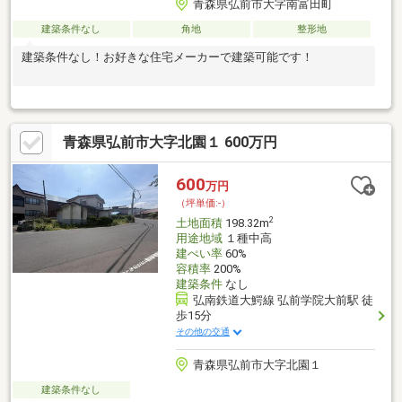
青森県弘前市大字南富田町
建築条件なし
角地
整形地
建築条件なし！お好きな住宅メーカーで建築可能です！
青森県弘前市大字北園１ 600万円
600
万円
（坪単価:-）
2
土地面積
198.32m
用途地域
１種中高
建ぺい率
60%
容積率
200%
建築条件
なし
弘南鉄道大鰐線 弘前学院大前駅 徒
歩15分
その他の交通
青森県弘前市大字北園１
建築条件なし