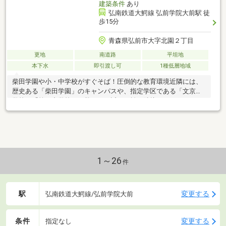
建築条件
あり
弘南鉄道大鰐線 弘前学院大前駅 徒
歩15分
青森県弘前市大字北園２丁目
更地
南道路
平坦地
本下水
即引渡し可
1種低層地域
柴田学園や小・中学校がすぐそば！圧倒的な教育環境近隣には、
歴史ある「柴田学園」のキャンパスや、指定学区である「文京小
学校」「第三中学校」が驚くほど近い距離に隣接しています。
1～26
件
駅
変更する
弘南鉄道大鰐線/弘前学院大前
条件
変更する
指定なし