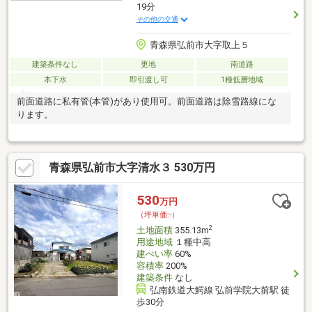
19分
その他の交通
青森県弘前市大字取上５
建築条件なし
更地
南道路
本下水
即引渡し可
1種低層地域
前面道路に私有管(本管)があり使用可。前面道路は除雪路線にな
ります。
青森県弘前市大字清水３ 530万円
530
万円
（坪単価:-）
2
土地面積
355.13m
用途地域
１種中高
建ぺい率
60%
容積率
200%
建築条件
なし
弘南鉄道大鰐線 弘前学院大前駅 徒
歩30分