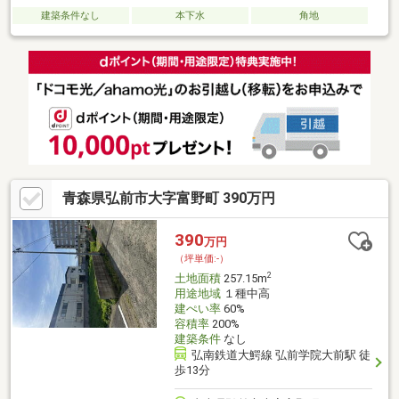
建築条件なし
本下水
角地
青森県弘前市大字富野町 390万円
390
万円
（坪単価:-）
2
土地面積
257.15m
用途地域
１種中高
建ぺい率
60%
容積率
200%
建築条件
なし
弘南鉄道大鰐線 弘前学院大前駅 徒
歩13分