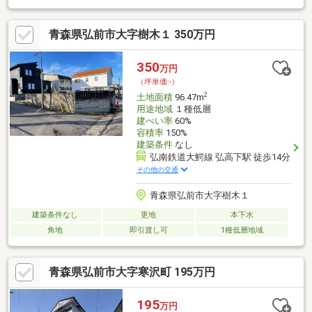
場合があります。
青森県弘前市大字樹木１ 350万円
350
万円
（坪単価:-）
2
土地面積
96.47m
用途地域
１種低層
建ぺい率
60%
容積率
150%
建築条件
なし
弘南鉄道大鰐線 弘高下駅 徒歩14分
その他の交通
青森県弘前市大字樹木１
建築条件なし
更地
本下水
角地
即引渡し可
1種低層地域
青森県弘前市大字寒沢町 195万円
195
万円