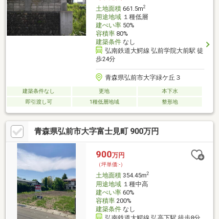
2
土地面積
661.5m
用途地域
１種低層
建ぺい率
50%
容積率
80%
建築条件
なし
弘南鉄道大鰐線 弘前学院大前駅 徒
歩24分
青森県弘前市大字緑ケ丘３
建築条件なし
更地
本下水
即引渡し可
1種低層地域
整形地
青森県弘前市大字富士見町 900万円
900
万円
（坪単価:-）
2
土地面積
354.45m
用途地域
１種中高
建ぺい率
60%
容積率
200%
建築条件
なし
弘南鉄道大鰐線 弘高下駅 徒歩8分