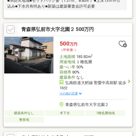
■準防火地域■セットバック要（1.37ｍ、8.60㎡）■上水13ｍｍ引
込み■下水共有枡あり■新築は建築審査会許可必要
青森県弘前市大字北園２ 500万円
500
万円
（坪単価:-）
2
土地面積
183.82m
用途地域
１種低層
建ぺい率
50%
容積率
80%
建築条件
なし
弘南鉄道大鰐線 聖愛中高前駅 徒歩
16分
その他の交通
青森県弘前市大字北園２
建築条件なし
本下水
1種低層地域
整形地