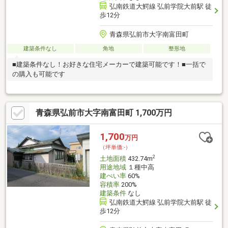
弘南鉄道大鰐線 弘前学院大前駅 徒
歩12分
青森県弘前市大字南富田町
建築条件なし
角地
整形地
■建築条件なし！お好きな住宅メーカーで建築可能です！■一括で
の購入も可能です
青森県弘前市大字南富田町 1,700万円
1,700
万円
（坪単価:-）
2
土地面積
432.74m
用途地域
１種中高
建ぺい率
60%
容積率
200%
建築条件
なし
弘南鉄道大鰐線 弘前学院大前駅 徒
歩12分