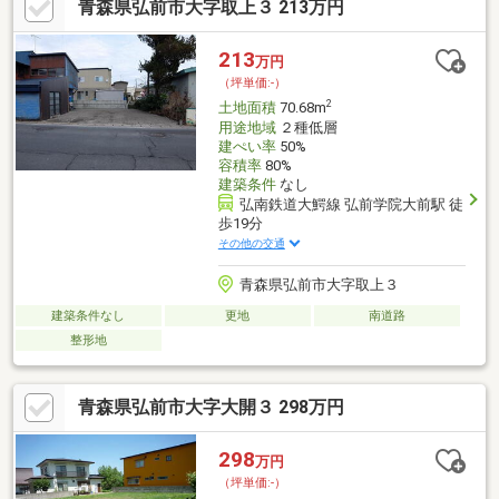
青森県弘前市大字取上３ 213万円
213
万円
（坪単価:-）
2
土地面積
70.68m
用途地域
２種低層
建ぺい率
50%
容積率
80%
建築条件
なし
弘南鉄道大鰐線 弘前学院大前駅 徒
歩19分
その他の交通
青森県弘前市大字取上３
建築条件なし
更地
南道路
整形地
青森県弘前市大字大開３ 298万円
298
万円
（坪単価:-）