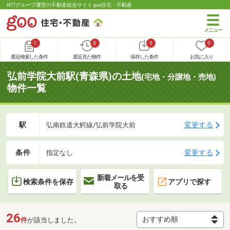
NTTグループ運営の不動産総合サイト goo住宅・不動産
1
0
0
0
最近検索した条件
最近見た物件
保存した条件
お気に入り
弘前学院大前駅(青森県)の土地
(宅地・分譲地・売地)
物件一覧
駅
変更する
弘南鉄道大鰐線/弘前学院大前
条件
変更する
指定なし
新着メールを受
検索条件を保存
アプリで探す
取る
26
件
が該当しました。