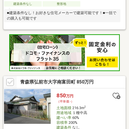
建築条件なし
整形地
■建築条件なし！お好きな住宅メーカーで建築可能です！■一括で
の購入も可能です
青森県弘前市大字南富田町 850万円
850
万円
（坪単価:-）
2
土地面積
216.3m
用途地域
１種中高
建ぺい率
60%
容積率
200%
建築条件
なし