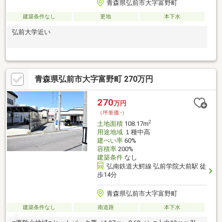
青森県弘前市大字富野町
建築条件なし
更地
本下水
弘前大学近い
青森県弘前市大字富野町 270万円
270
万円
（坪単価:-）
2
土地面積
108.17m
用途地域
１種中高
建ぺい率
60%
容積率
200%
建築条件
なし
弘南鉄道大鰐線 弘前学院大前駅 徒
歩14分
青森県弘前市大字富野町
建築条件なし
南道路
本下水