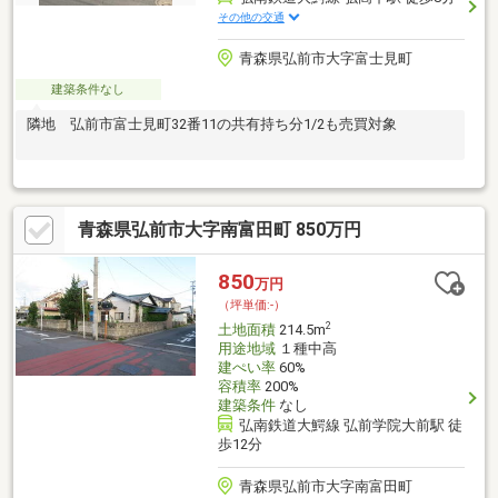
その他の交通
青森県弘前市大字富士見町
建築条件なし
隣地 弘前市富士見町32番11の共有持ち分1/2も売買対象
青森県弘前市大字南富田町 850万円
850
万円
（坪単価:-）
2
土地面積
214.5m
用途地域
１種中高
建ぺい率
60%
容積率
200%
建築条件
なし
弘南鉄道大鰐線 弘前学院大前駅 徒
歩12分
青森県弘前市大字南富田町