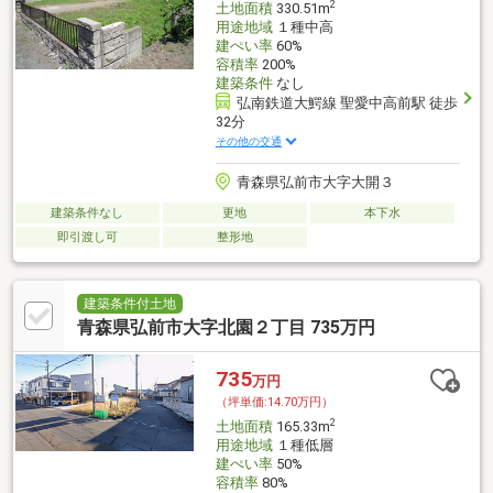
2
土地面積
330.51m
用途地域
１種中高
建ぺい率
60%
容積率
200%
建築条件
なし
弘南鉄道大鰐線 聖愛中高前駅 徒歩
32分
その他の交通
青森県弘前市大字大開３
建築条件なし
更地
本下水
即引渡し可
整形地
建築条件付土地
青森県弘前市大字北園２丁目 735万円
735
万円
（坪単価:14.70万円）
2
土地面積
165.33m
用途地域
１種低層
建ぺい率
50%
容積率
80%