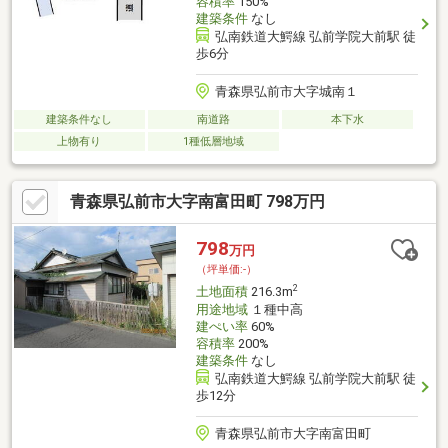
容積率
150%
建築条件
なし
弘南鉄道大鰐線 弘前学院大前駅 徒
歩6分
青森県弘前市大字城南１
建築条件なし
南道路
本下水
上物有り
1種低層地域
青森県弘前市大字南富田町 798万円
798
万円
（坪単価:-）
2
土地面積
216.3m
用途地域
１種中高
建ぺい率
60%
容積率
200%
建築条件
なし
弘南鉄道大鰐線 弘前学院大前駅 徒
歩12分
青森県弘前市大字南富田町