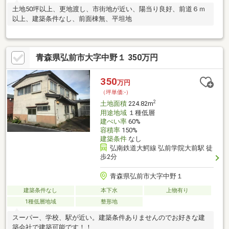
土地50坪以上、更地渡し、市街地が近い、陽当り良好、前道６ｍ
以上、建築条件なし、前面棟無、平坦地
青森県弘前市大字中野１ 350万円
350
万円
（坪単価:-）
2
土地面積
224.82m
用途地域
１種低層
建ぺい率
60%
容積率
150%
建築条件
なし
弘南鉄道大鰐線 弘前学院大前駅 徒
歩2分
青森県弘前市大字中野１
建築条件なし
本下水
上物有り
1種低層地域
整形地
スーパー、学校、駅が近い。建築条件ありませんのでお好きな建
築会社で建築可能です！！