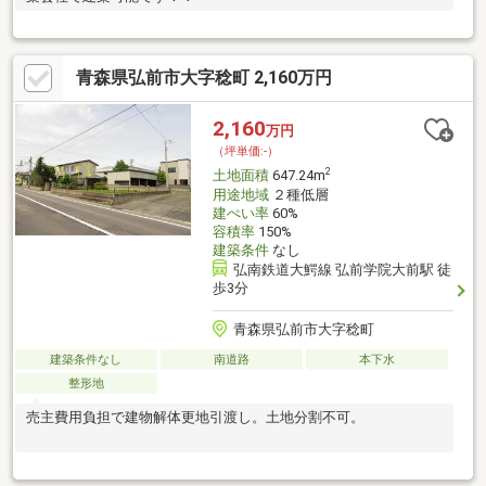
青森県弘前市大字稔町 2,160万円
2,160
万円
（坪単価:-）
2
土地面積
647.24m
用途地域
２種低層
建ぺい率
60%
容積率
150%
建築条件
なし
弘南鉄道大鰐線 弘前学院大前駅 徒
歩3分
青森県弘前市大字稔町
建築条件なし
南道路
本下水
整形地
売主費用負担で建物解体更地引渡し。土地分割不可。