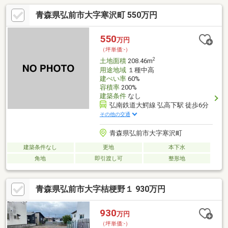
青森県弘前市大字寒沢町 550万円
550
万円
（坪単価:-）
2
土地面積
208.46m
用途地域
１種中高
建ぺい率
60%
容積率
200%
建築条件
なし
弘南鉄道大鰐線 弘高下駅 徒歩6分
その他の交通
青森県弘前市大字寒沢町
建築条件なし
更地
本下水
角地
即引渡し可
整形地
青森県弘前市大字桔梗野１ 930万円
930
万円
（坪単価:-）