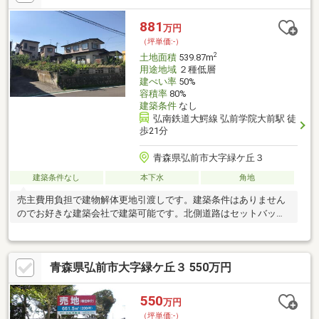
881
万円
（坪単価:-）
2
土地面積
539.87m
用途地域
２種低層
建ぺい率
50%
容積率
80%
建築条件
なし
弘南鉄道大鰐線 弘前学院大前駅 徒
歩21分
青森県弘前市大字緑ケ丘３
建築条件なし
本下水
角地
売主費用負担で建物解体更地引渡しです。建築条件はありません
のでお好きな建築会社で建築可能です。北側道路はセットバック
要します。
青森県弘前市大字緑ケ丘３ 550万円
550
万円
（坪単価:-）