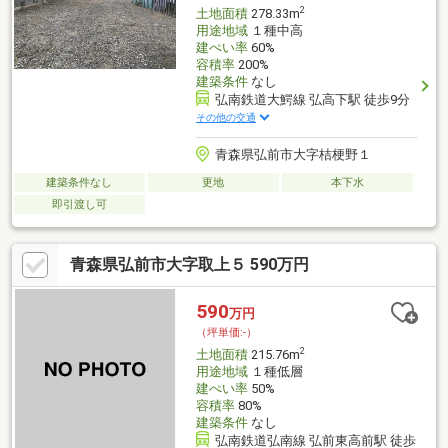
2
土地面積
278.33m
用途地域
１種中高
建ぺい率
60%
容積率
200%
建築条件
なし
弘南鉄道大鰐線 弘高下駅 徒歩9分
その他の交通
青森県弘前市大字桔梗野１
建築条件なし
更地
本下水
即引渡し可
青森県弘前市大字取上５ 590万円
590
万円
（坪単価:-）
2
土地面積
215.76m
用途地域
１種低層
建ぺい率
50%
容積率
80%
建築条件
なし
弘南鉄道弘南線 弘前東高前駅 徒歩