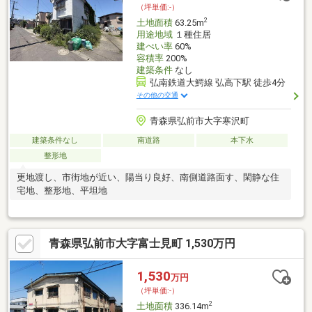
（坪単価:-）
2
土地面積
63.25m
用途地域
１種住居
建ぺい率
60%
容積率
200%
建築条件
なし
弘南鉄道大鰐線 弘高下駅 徒歩4分
その他の交通
青森県弘前市大字寒沢町
建築条件なし
南道路
本下水
整形地
更地渡し、市街地が近い、陽当り良好、南側道路面す、閑静な住
宅地、整形地、平坦地
青森県弘前市大字富士見町 1,530万円
1,530
万円
（坪単価:-）
2
土地面積
336.14m