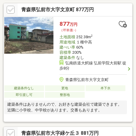
青森県弘前市大字文京町 877万円
877
万円
（坪単価:-）
2
土地面積
252.38m
用途地域
１種中高
建ぺい率
60%
容積率
200%
建築条件
なし
弘南鉄道大鰐線 弘前学院大前駅 徒
歩8分
青森県弘前市大字文京町
建築条件なし
更地
本下水
即引渡し可
整形地
建築条件はありませんので、お好きな建築会社で建築できます。
近隣に小学校、中学校があります。交番もあります。
青森県弘前市大字緑ケ丘３ 881万円