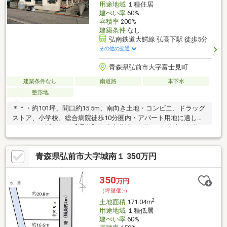
用途地域
１種住居
建ぺい率
60%
容積率
200%
建築条件
なし
弘南鉄道大鰐線 弘高下駅 徒歩5分
その他の交通
青森県弘前市大字富士見町
建築条件なし
南道路
本下水
整形地
＊＊・約101坪、間口約15.5m、南向き土地・コンビニ、ドラッグ
ストア、小学校、総合病院徒歩10分圏内・アパート用地に適して
います＊＊近隣＊＊【通学】大成小学校まで約580m徒歩8分/第三
中学校まで約1300m【生活】弘南バス「富士見町」バス停まで約
100m徒歩2分/メガ富田店まで約350m徒歩5分/セブンイレブン弘
青森県弘前市大字城南１ 350万円
前弘高下店まで約250m徒歩4分/弘前大学まで約800m徒歩10分/国
立病院機構 弘前総合医療センターまで約500m徒歩7分＊＊備考＊
＊現在賃貸中 2026年9月末までに全世帯撤去予定 北側が道路より
350
万円
約1m低い為、建て方によっては土留め工事が必要
（坪単価:-）
2
土地面積
171.04m
用途地域
１種低層
建ぺい率
60%