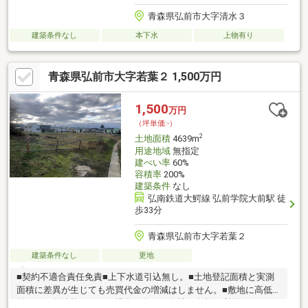
青森県弘前市大字清水３
建築条件なし
本下水
上物有り
青森県弘前市大字若葉２ 1,500万円
1,500
万円
（坪単価:-）
2
土地面積
4639m
用途地域
無指定
建ぺい率
60%
容積率
200%
建築条件
なし
弘南鉄道大鰐線 弘前学院大前駅 徒
歩33分
青森県弘前市大字若葉２
建築条件なし
更地
■契約不適合責任免責■上下水道引込無し。■土地登記面積と実測
面積に差異が生じても売買代金の増減はしません。■敷地に高低
差あり、整地等をしない場合、全ての敷地を有効に利用できない