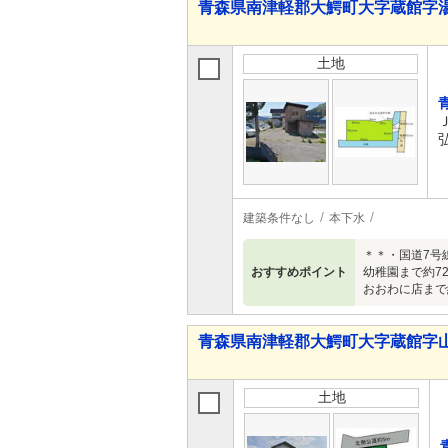
青森県南津軽郡大鰐町大字蔵館字湯
土地
建築条件なし
本下水
＊＊・国道7号
おすすめポイント
幼稚園まで約72
おおわに店まで約
青森県南津軽郡大鰐町大字蔵館字山
土地