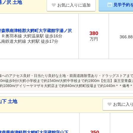
ノ沢 土地
見学予約
お気に入りに追加
青森県南津軽郡大鰐町大字蔵館字湯ノ沢
380
ＪＲ奥羽本線 大鰐温泉駅 徒歩16分
366.8
万円
弘南鉄道大鰐線 大鰐駅 徒歩17分
線へのアクセス良好・日当たり良好な土地・前面道路除雪あり・ドラッグストアま
0m徒歩9分/大鰐小学校まで約1540m/大鰐中学校まで約1900m【生活】薬王堂青森
1080m/デイリーヤマザキ大鰐店まで約840m/大鰐町役場まで約1440m＊＊備考
下 土地
お気に入
350
青森県南津軽郡大鰐町大字蔵館字山下