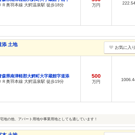
222.5
ＪＲ奥羽本線 大鰐温泉駅 徒歩18分
万円
添 土地
お気に入
500
青森県南津軽郡大鰐町大字蔵館字道添
1006.
ＪＲ奥羽本線 大鰐温泉駅 徒歩19分
万円
！住宅地の他、アパート用地や事業用地としても適しています！
本 土地