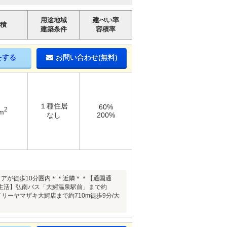
用途地域
建ぺい率
積
建築条件
容積率
をする
お問い合わせ(無料)
１種住居
60%
2
m
なし
200%
アが徒歩10分圏内＊＊近隣＊＊【通園通
m【生活】弘南バス「大鰐温泉駅前」まで約
イリーヤマザキ大鰐店まで約710m徒歩9分/大