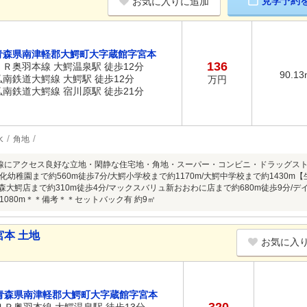
見学予約
お気に入りに追加
青森県南津軽郡大鰐町大字蔵館字宮本
136
ＪＲ奥羽本線 大鰐温泉駅 徒歩12分
90.13
弘南鉄道大鰐線 大鰐駅 徒歩12分
万円
弘南鉄道大鰐線 宿川原駅 徒歩21分
水
角地
線にアクセス良好な立地・閑静な住宅地・角地・スーパー・コンビニ・ドラッグスト
化幼稚園まで約560m徒歩7分/大鰐小学校まで約1170m/大鰐中学校まで約1430
青森大鰐店まで約310m徒歩4分/マックスバリュ新おおわに店まで約680m徒歩9分/デ
1080m＊＊備考＊＊セットバック有 約9㎡
本 土地
お気に入
青森県南津軽郡大鰐町大字蔵館字宮本