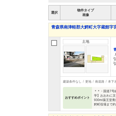
物件タイプ
選択
画像
青森県南津軽郡大鰐町大字蔵館字宮
土地
建築条件なし
更地
南道路
本下
＊＊・国道7号
学】おおわに文
おすすめポイント
930m/薬王堂
鰐町役場まで約