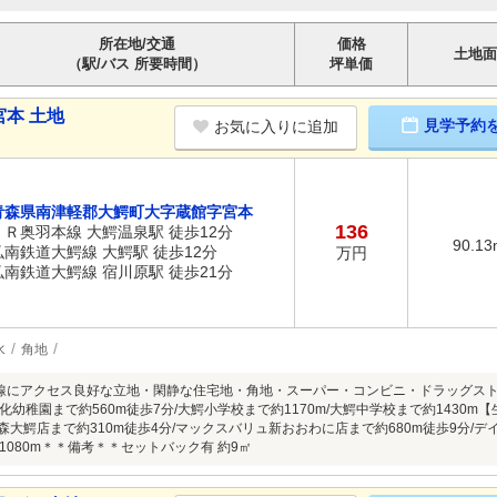
所在地/交通
価格
土地面
（駅/バス 所要時間）
坪単価
本 土地
見学予約
お気に入りに追加
青森県南津軽郡大鰐町大字蔵館字宮本
136
ＪＲ奥羽本線 大鰐温泉駅 徒歩12分
90.13
弘南鉄道大鰐線 大鰐駅 徒歩12分
万円
弘南鉄道大鰐線 宿川原駅 徒歩21分
水
角地
線にアクセス良好な立地・閑静な住宅地・角地・スーパー・コンビニ・ドラッグスト
化幼稚園まで約560m徒歩7分/大鰐小学校まで約1170m/大鰐中学校まで約1430
青森大鰐店まで約310m徒歩4分/マックスバリュ新おおわに店まで約680m徒歩9分/デ
1080m＊＊備考＊＊セットバック有 約9㎡