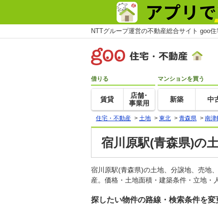
NTTグループ運営の不動産総合サイト goo
借りる
マンションを買う
店舗･
賃貸
新築
中
事業用
住宅・不動産
>
土地
>
東北
>
青森県
>
南津
宿川原駅(青森県)の
宿川原駅(青森県)の土地、分譲地、売地
産。価格・土地面積・建築条件・立地・人
探したい物件の路線・検索条件を変