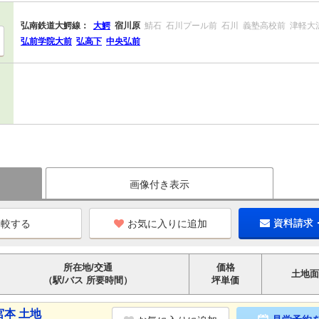
弘南鉄道大鰐線：
大鰐
宿川原
鯖石
石川プール前
石川
義塾高校前
津軽大
弘前学院大前
弘高下
中央弘前
画像付き表示
お気に入りに追加
資料請求
所在地/交通
価格
土地面
（駅/バス 所要時間）
坪単価
本 土地