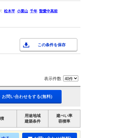
沢
松木平
小栗山
千年
聖愛中高前
この条件を保存
表示件数
・お問い合わせをする(無料)
用途地域
建ぺい率
積
建築条件
容積率