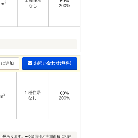
１種住居
60%
2
2m
なし
200%
お問い合わせ(無料)
りに追加
１種住居
60%
2
6m
なし
200%
小屋あります。●公簿面積と実測面積に相違