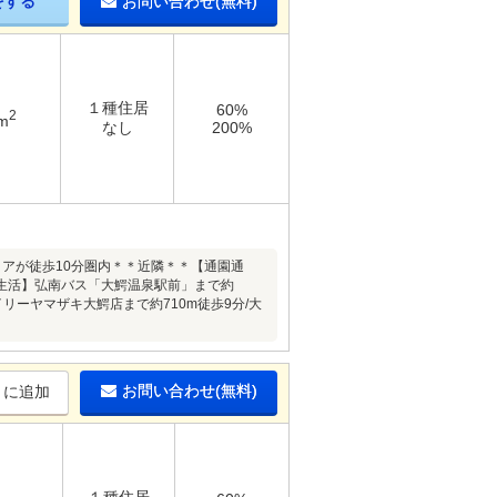
をする
お問い合わせ(無料)
１種住居
60%
2
m
なし
200%
アが徒歩10分圏内＊＊近隣＊＊【通園通
m【生活】弘南バス「大鰐温泉駅前」まで約
イリーヤマザキ大鰐店まで約710m徒歩9分/大
お問い合わせ(無料)
りに追加