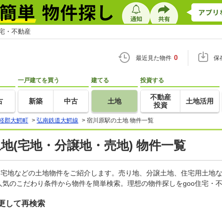
住宅・不動産
0
最近見た物件
保
一戸建てを買う
建てる
投資する
不動産
古
新築
中古
土地
土地活用
投資
軽郡大鰐町
>
弘南鉄道大鰐線
>
宿川原駅の土地 物件一覧
土地(宅地・分譲地・売地) 物件一覧
、宅地などの土地物件をご紹介します。売り地、分譲土地、住宅用土地な
気のこだわり条件から物件を簡単検索。理想の物件探しをgoo住宅・
更して再検索