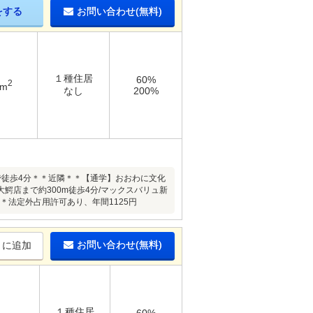
をする
お問い合わせ(無料)
１種住居
60%
2
8m
なし
200%
で徒歩4分＊＊近隣＊＊【通学】おおわに文化
大鰐店まで約300m徒歩4分/マックスバリュ新
＊＊法定外占用許可あり、年間1125円
お問い合わせ(無料)
りに追加
１種住居