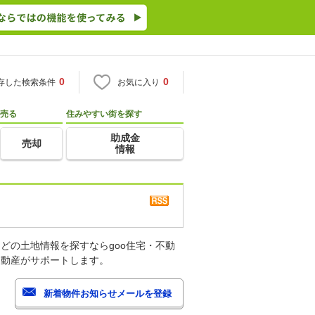
0
0
存した検索条件
お気に入り
売る
住みやすい街を探す
助成金
売却
情報
どの土地情報を探すならgoo住宅・不動
不動産がサポートします。