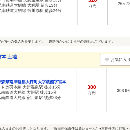
320
ＪＲ奥羽本線 大鰐温泉駅 徒歩13分
265.7
弘南鉄道大鰐線 大鰐駅 徒歩13分
万円
弘南鉄道大鰐線 宿川原駅 徒歩24分
宅内への引込みを要します。・道路向かいに３４坪の売地もございます。
本 土地
お気に入
青森県南津軽郡大鰐町大字蔵館字宮本
300
ＪＲ奥羽本線 大鰐温泉駅 徒歩15分
303.9
弘南鉄道大鰐線 大鰐駅 徒歩15分
万円
弘南鉄道大鰐線 宿川原駅 徒歩23分
況のままのお引渡しとなります。（瑕疵担保責任は負いません）●本物件内に灯篭・