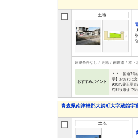
土地
建築条件なし
更地
南道路
本下
＊＊・国道7号
学】おおわに文
おすすめポイント
930m/薬王堂
鰐町役場まで約
青森県南津軽郡大鰐町大字蔵館字宮
土地