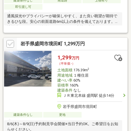
建築条件なし
南道路
上物有り
即引渡し可
通風採光やプライバシーが確保しやすく、また良い眺望が期待で
きるひな段。安心の前面道路6m以上の条件を備えております。土
地面積は1046.11㎡(公簿)です。コチラの土地は売地となってお
り、土地購入予定の方にお勧めです。購入価格900万円と好条件
です。ぜひご検討してみてはいかがでしょうか。住宅用地なの
岩手県盛岡市境田町 1,299万円
で、周辺環境が新しい住まいを建てるのに適しています。建築条
件なしなので、好きな業者や間取りを自分で選ぶことができま
す。
1,299
万円
（坪単価:-）
2
土地面積
176.39m
用途地域
１種住居
建ぺい率
60%
容積率
160%
建築条件
なし
ＪＲ東北本線 盛岡駅 徒歩14分
岩手県盛岡市境田町
建築条件なし
更地
8/6(木)～8/9(日)予約制見学会開催※当日予約OK。ご希望日をお知
らせください。