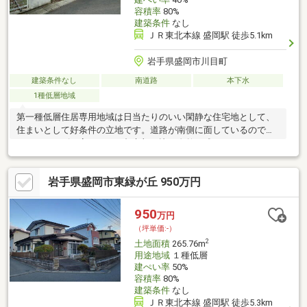
容積率
80%
建築条件
なし
ＪＲ東北本線 盛岡駅 徒歩5.1km
岩手県盛岡市川目町
建築条件なし
南道路
本下水
1種低層地域
第一種低層住居専用地域は日当たりのいい閑静な住宅地として、
住まいとして好条件の立地です。道路が南側に面しているので、
とてもニーズが高いです。都市部に比べ自然が残っているところ
が多くて、夏場でも気温が低く過ごしやすい高台に立地。周辺環
境の良い売地ですので、土地購入をご検討の方におすすめです。
岩手県盛岡市東緑が丘 950万円
土地面積は697.54㎡(公簿)でございます。購入価格を抑えたい方
に一押しの、800万円の土地です。
950
万円
（坪単価:-）
2
土地面積
265.76m
用途地域
１種低層
建ぺい率
50%
容積率
80%
建築条件
なし
ＪＲ東北本線 盛岡駅 徒歩5.3km