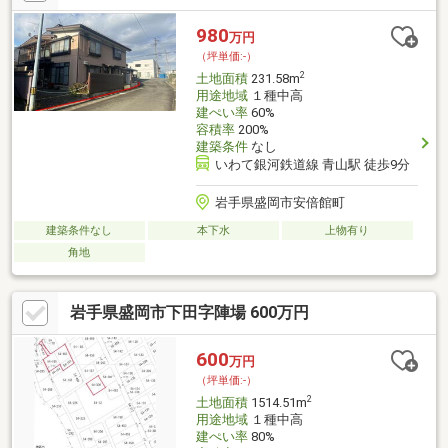
初めての方でもお気軽にご相談ください。・お好きなハウスメー
カー・工務店にておうちを建てられます。※自社売主土地につき
980
万円
随時ご見学可能です。お電話またはカチタスHPよりお気軽にお問
（坪単価:-）
い合わせくだ
2
土地面積
231.58m
用途地域
１種中高
建ぺい率
60%
容積率
200%
建築条件
なし
いわて銀河鉄道線 青山駅 徒歩9分
岩手県盛岡市安倍館町
建築条件なし
本下水
上物有り
角地
岩手県盛岡市下田字陣場 600万円
600
万円
（坪単価:-）
2
土地面積
1514.51m
用途地域
１種中高
建ぺい率
80%