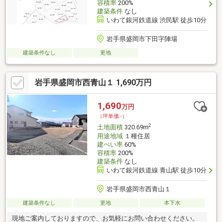
容積率
200%
建築条件
なし
いわて銀河鉄道線 渋民駅 徒歩10分
岩手県盛岡市下田字陣場
建築条件なし
更地
岩手県盛岡市西青山１ 1,690万円
1,690
万円
（坪単価:-）
2
土地面積
320.69m
用途地域
１種住居
建ぺい率
60%
容積率
200%
建築条件
なし
いわて銀河鉄道線 青山駅 徒歩10分
岩手県盛岡市西青山１
建築条件なし
更地
本下水
現地ご案内しておりますので、お気軽にお問い合わせください。