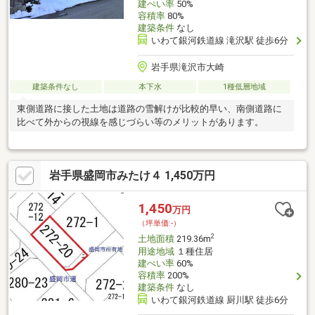
建ぺい率
50%
容積率
80%
建築条件
なし
いわて銀河鉄道線 滝沢駅 徒歩6分
岩手県滝沢市大崎
建築条件なし
本下水
1種低層地域
東側道路に接した土地は道路の雪解けが比較的早い、南側道路に
比べて外からの視線を感じづらい等のメリットがあります。
岩手県盛岡市みたけ４ 1,450万円
1,450
万円
（坪単価:-）
2
土地面積
219.36m
用途地域
１種住居
建ぺい率
60%
容積率
200%
建築条件
なし
いわて銀河鉄道線 厨川駅 徒歩6分