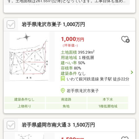
す。土地面積は261.55㎡(公簿)となっています。工事自体も進め
やすく、工事時間も短くなりやすい平坦地です。住宅や商業施
設、工場などが混在している市街地のうち、住宅の割合が高いの
が第一種住居地域です。売地をお探しの方に、こちらの土地はイ
岩手県滝沢市巣子 1,000万円
チオシです。経済面での圧迫が相場より低く、その分心に余裕が
生まれる2370万円の土地です。
1,000
万円
（坪単価:-）
2
土地面積
395.29m
用途地域
１種低層
建ぺい率
50%
容積率
80%
建築条件
なし
いわて銀河鉄道線 巣子駅 徒歩22分
岩手県滝沢市巣子
建築条件なし
南道路
本下水
上物有り
角地
1種低層地域
岩手県盛岡市南大通３ 1,500万円