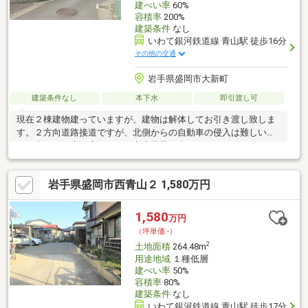
建ぺい率
60%
容積率
200%
建築条件
なし
いわて銀河鉄道線 青山駅 徒歩16分
その他の交通
岩手県盛岡市大新町
建築条件なし
本下水
即引渡し可
現在２棟建物建っていますが、建物は解体してお引き渡し致しま
す。２方向道路接道ですが、北側からの自動車の侵入は難しいで
す。南側にお庭を広くとり、家庭菜園も楽しめます！
岩手県盛岡市西青山２ 1,580万円
1,580
万円
（坪単価:-）
2
土地面積
264.48m
用途地域
１種低層
建ぺい率
50%
容積率
80%
建築条件
なし
いわて銀河鉄道線 青山駅 徒歩17分