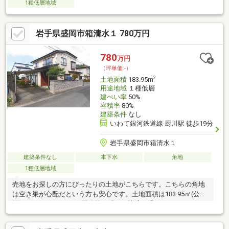
1種低層地域
岩手県盛岡市箱清水１ 780万円
780
万円
（坪単価:-）
2
土地面積
183.95m
用途地域
１種低層
建ぺい率
50%
容積率
80%
建築条件
なし
いわて銀河鉄道線 厨川駅 徒歩19分
岩手県盛岡市箱清水１
建築条件なし
本下水
角地
1種低層地域
売地をお探しの方にぴったりの土地がこちらです。こちらの角地
は空き巣が心配だという方も安心です。土地面積は183.95㎡(公
簿)となっております。開放的で明るく快適に過ごすことができる
第一種低層住居専用地域は、ニーズも高くおすすめです。780万
円のこちらの土地は、経済的かつ好条件です。傾斜地より建築が