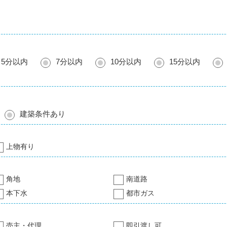
5分以内
7分以内
10分以内
15分以内
建築条件あり
上物有り
角地
南道路
本下水
都市ガス
売主・代理
即引渡し可