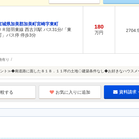
宮城県加美郡加美町宮崎字東町
180
ＪＲ陸羽東線 西古川駅 バス31分/「東
2704.
万円
町」バス停 停歩3分
物有り
ント≫◆南道路に面した８１８．１１坪の土地◇建築条件なし◆お好きなハウスメ
お気に入りに追加
資料請求