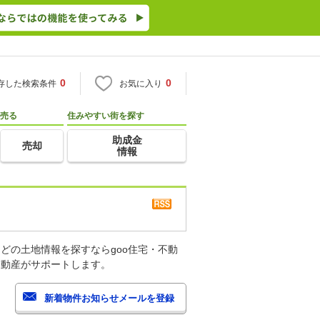
0
0
存した検索条件
お気に入り
売る
住みやすい街を探す
助成金
売却
情報
どの土地情報を探すならgoo住宅・不動
不動産がサポートします。