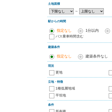
土地面積
～
駅からの時間
指定なし
1分以内
バス乗車時間含む
建築条件
指定なし
建築条件なし
現況
更地
立地・特徴
1種低層地域
平坦地
条件
所有権