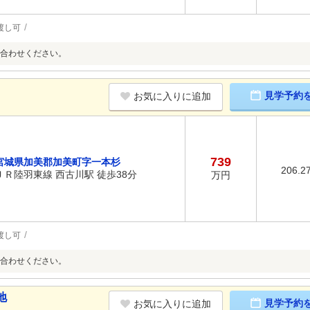
渡し可
合わせください。
見学予約
お気に入りに追加
739
宮城県加美郡加美町字一本杉
206.2
ＪＲ陸羽東線 西古川駅 徒歩38分
万円
渡し可
合わせください。
地
見学予約
お気に入りに追加