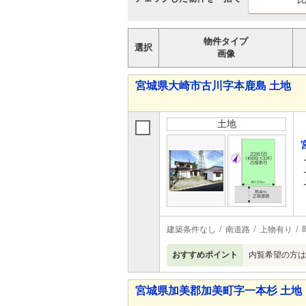
物件タイプ
選択
画像
宮城県大崎市古川字本鹿島 土地
土地
建築条件なし
南道路
上物有り
おすすめポイント
内覧希望の方は
宮城県加美郡加美町字一本杉 土地