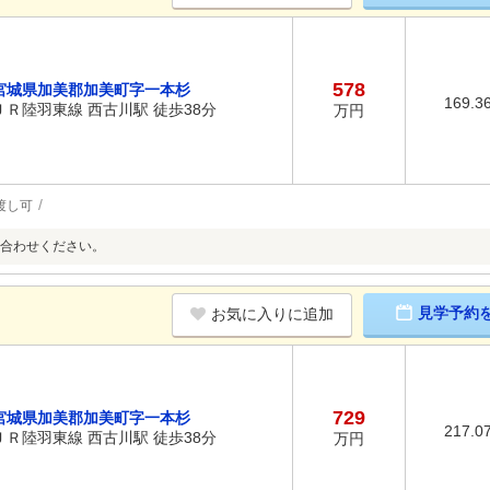
578
宮城県加美郡加美町字一本杉
169.3
ＪＲ陸羽東線 西古川駅 徒歩38分
万円
渡し可
合わせください。
見学予約
お気に入りに追加
729
宮城県加美郡加美町字一本杉
217.0
ＪＲ陸羽東線 西古川駅 徒歩38分
万円