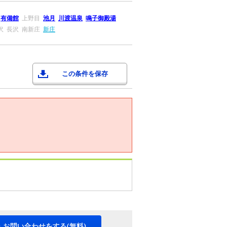
有備館
上野目
池月
川渡温泉
鳴子御殿湯
沢
長沢
南新庄
新庄
この条件を保存
・お問い合わせをする(無料)