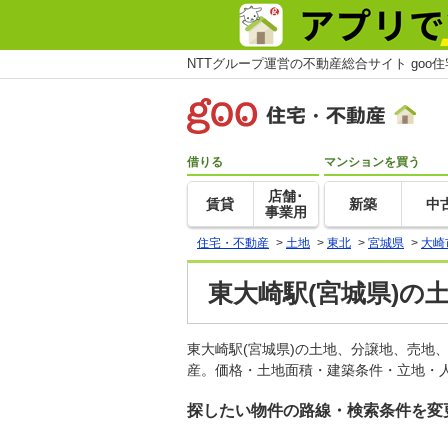
NTTグループ運営の不動産総合サイト goo
借りる
マンションを買う
店舗･
賃貸
新築
中
事業用
住宅・不動産
>
土地
>
東北
>
宮城県
>
大崎
東大崎駅(宮城県)の
東大崎駅(宮城県)の土地、分譲地、売地
産。価格・土地面積・建築条件・立地・人
探したい物件の路線・検索条件を変