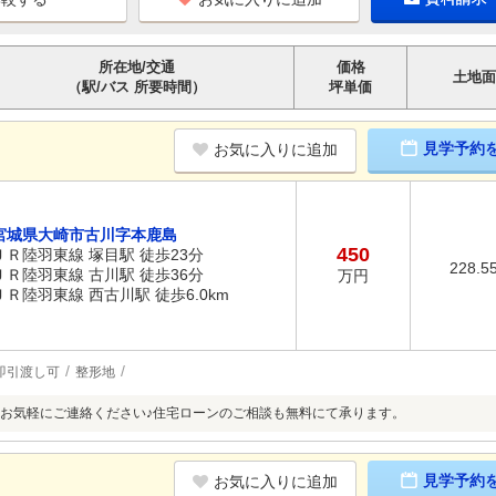
所在地/交通
価格
土地面
（駅/バス 所要時間）
坪単価
見学予約
お気に入りに追加
宮城県大崎市古川字本鹿島
450
ＪＲ陸羽東線 塚目駅 徒歩23分
228.5
ＪＲ陸羽東線 古川駅 徒歩36分
万円
ＪＲ陸羽東線 西古川駅 徒歩6.0km
即引渡し可
整形地
お気軽にご連絡ください♪住宅ローンのご相談も無料にて承ります。
見学予約
お気に入りに追加