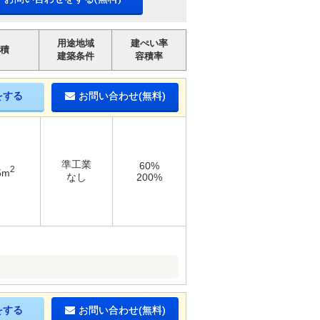
用途地域
建ぺい率
積
建築条件
容積率
をする
お問い合わせ(無料)
準工業
60%
2
5m
なし
200%
をする
お問い合わせ(無料)