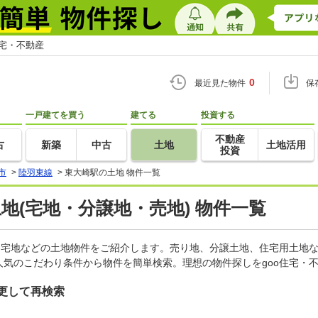
住宅・不動産
0
最近見た物件
保
一戸建てを買う
建てる
投資する
不動産
古
新築
中古
土地
土地活用
投資
市
>
陸羽東線
>
東大崎駅の土地 物件一覧
土地(宅地・分譲地・売地) 物件一覧
、宅地などの土地物件をご紹介します。売り地、分譲土地、住宅用土地な
気のこだわり条件から物件を簡単検索。理想の物件探しをgoo住宅・
更して再検索