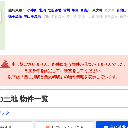
陸羽東線：
小牛田
北浦
陸前谷地
古川
塚目
西古川
東大崎
西大崎
岩出山
鳴子温泉
中山平温泉
堺田
赤倉温泉
立小路
最上
大堀
鵜杉
瀬見温泉
東長
申し訳ございません。条件にあう物件が見つかりませんでした。
再度条件を設定して、検索をしてください。
以下は「西古川駅と西大崎駅」の物件情報を表示しています。
の土地 物件一覧
リンク
お気に入りに追加
資料請求