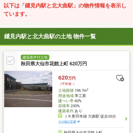
以下は「鑓見内駅と北大曲駅」の物件情報を表示し
ています。
鑓見内駅と北大曲駅の土地 物件一覧
建築条件付土地
秋田県大仙市花館上町 620万円
620
万円
（坪単価:-）
2
土地面積
196.7m
用途地域
準工業
建ぺい率
60%
容積率
200%
建築条件
あり
ＪＲ奥羽本線 大曲駅 徒歩26分
その他の交通
秋田県大仙市花館上町