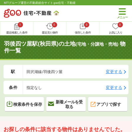
NTTグループ運営の不動産総合サイト goo住宅・不動産
1
0
0
0
最近検索した条件
最近見た物件
保存した条件
お気に入り
羽後四ツ屋駅(秋田県)の土地
物
(宅地・分譲地・売地)
件一覧
駅
変更する
田沢湖線/羽後四ツ屋
条件
変更する
指定なし
新着メールを受
検索条件を保存
アプリで探す
取る
お探しの条件に該当する物件はありませんでした。