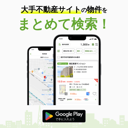
大手不動産サイト
物件
の
を
まとめて検索！