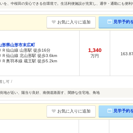
いを、中桜田の安心できる住環境で。生活利便施設が充実し、通学・通勤にも便利
見学予約
お気に入りに追加
山形県山形市末広町
1,340
ＪＲ仙山線 山形駅 徒歩16分
163.8
ＪＲ仙山線 北山形駅 徒歩3.6km
万円
ＪＲ奥羽本線 蔵王駅 徒歩5.2km
渡し可
街地が近い、陽当り良好、南側道路面す、閑静な住宅地、角地
見学予約
お気に入りに追加