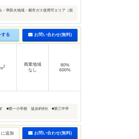
み・準防火地域・都市ガス使用可エリア（前
をする
お問い合わせ(無料)
商業地域
80%
2
1m
なし
600%
す ■第一小学校 徒歩約9分 ■第三中学
お問い合わせ(無料)
りに追加