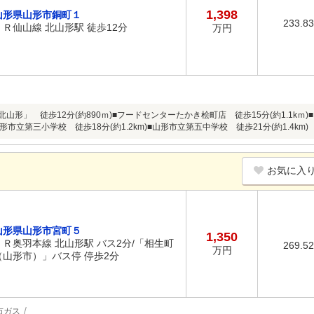
1,398
山形県山形市銅町１
233.8
ＪＲ仙山線 北山形駅 徒歩12分
万円
北山形」 徒歩12分(約890ｍ)■フードセンターたかき桧町店 徒歩15分(約1.1k
山形市立第三小学校 徒歩18分(約1.2km)■山形市立第五中学校 徒歩21分(約1.4km)
お気に入
山形県山形市宮町５
1,350
ＪＲ奥羽本線 北山形駅 バス2分/「相生町
269.5
万円
（山形市）」バス停 停歩2分
市ガス