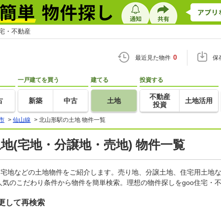
住宅・不動産
0
最近見た物件
保
一戸建てを買う
建てる
投資する
不動産
古
新築
中古
土地
土地活用
投資
市
>
仙山線
>
北山形駅の土地 物件一覧
土地(宅地・分譲地・売地) 物件一覧
、宅地などの土地物件をご紹介します。売り地、分譲土地、住宅用土地な
気のこだわり条件から物件を簡単検索。理想の物件探しをgoo住宅・
更して再検索