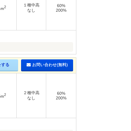
１種中高
60%
2
4m
なし
200%
をする
お問い合わせ(無料)
２種中高
60%
2
5m
なし
200%