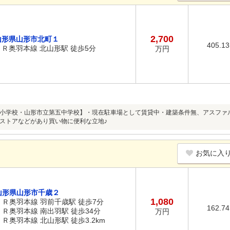
2,700
山形県山形市北町１
405.1
ＪＲ奥羽本線 北山形駅 徒歩5分
万円
小学校・山形市立第五中学校】・現在駐車場として賃貸中・建築条件無、アスファ
ストアなどがあり買い物に便利な立地♪
お気に入
山形県山形市千歳２
1,080
ＪＲ奥羽本線 羽前千歳駅 徒歩7分
162.7
ＪＲ奥羽本線 南出羽駅 徒歩34分
万円
ＪＲ奥羽本線 北山形駅 徒歩3.2km