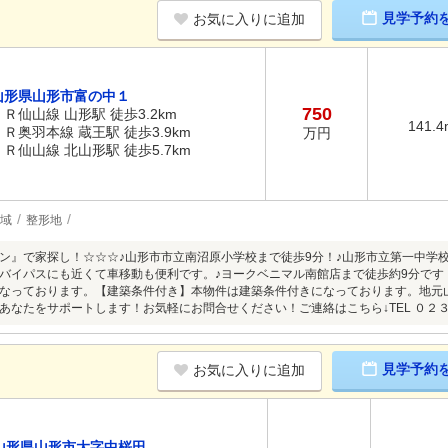
見学予約
お気に入りに追加
山形県山形市富の中１
750
ＪＲ仙山線 山形駅 徒歩3.2km
141.4
ＪＲ奥羽本線 蔵王駅 徒歩3.9km
万円
ＪＲ仙山線 北山形駅 徒歩5.7km
地域
整形地
ン』で家探し！☆☆☆♪山形市市立南沼原小学校まで徒歩9分！♪山形市立第一中学
バイパスにも近くて車移動も便利です。♪ヨークベニマル南館店まで徒歩約9分です
なっております。【建築条件付き】本物件は建築条件付きになっております。地元
あなたをサポートします！お気軽にお問合せください！ご連絡はこちら↓TEL ０２
見学予約
お気に入りに追加
山形県山形市大字中桜田