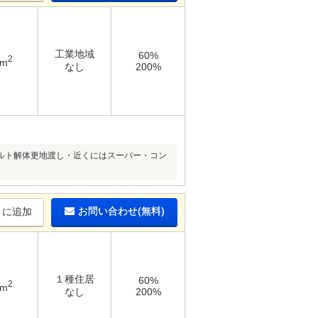
工業地域
60%
2
3m
なし
200%
ルト解体更地渡し・近くにはスーパー・コン
お問い合わせ(無料)
りに追加
１種住居
60%
2
4m
なし
200%