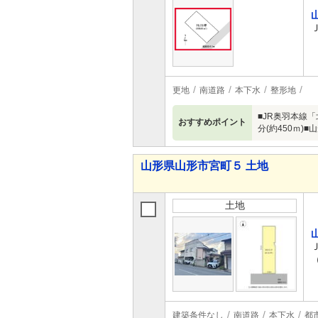
更地
南道路
本下水
整形地
■JR奥羽本線「
おすすめポイント
分(約450ｍ)■
山形県山形市宮町５ 土地
土地
建築条件なし
南道路
本下水
都