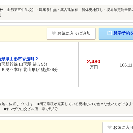
校・山形第五中学校】・建築条件無・築古建物有、解体更地渡し・境界確定測量済
）
見学予約
お気に入りに追加
山形県山形市香澄町２
2,480
山形新幹線 山形駅 徒歩5分
166.1
万円
ＪＲ奥羽本線 北山形駅 徒歩28分
立地に位置しています ■周辺環境が充実している更地なので色々な使い方ができま
分 ■ヤマザワ山交ビル店 車で約2分
お気に入