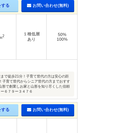
をする
お問い合わせ(無料)
１種低層
50%
2
m
あり
100%
校まで徒歩21分！子育て世代の方は安心の距
！子育て世代からシニア世代の方までおすす
山形で創業しお家と山形を知り尽くした信頼
３ー６７９ー３４７６
をする
お問い合わせ(無料)