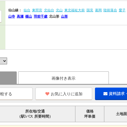
仙山線：
仙台
東照宮
北仙台
北山
東北福祉大前
国見
葛岡
陸前落合
愛子
山寺
高瀬
楯山
羽前千歳
北山形
山形
画像付き表示
お気に入りに追加
資料請求
所在地/交通
価格
土地面
（駅/バス 所要時間）
坪単価