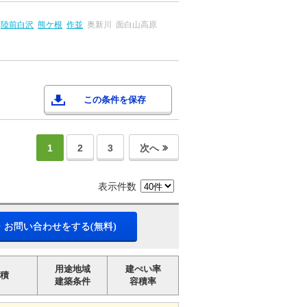
陸前白沢
熊ケ根
作並
奥新川
面白山高原
この条件を保存
1
2
3
次へ
表示件数
・お問い合わせをする(無料)
用途地域
建ぺい率
積
建築条件
容積率