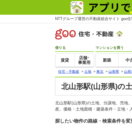
NTTグループ運営の不動産総合サイト goo
借りる
マンションを買う
店舗･
賃貸
新築
中
事業用
住宅・不動産
>
土地
>
東北
>
山形県
>
山形
北山形駅(山形県)の
北山形駅(山形県)の土地、分譲地、売地
産。価格・土地面積・建築条件・立地・人
探したい物件の路線・検索条件を変