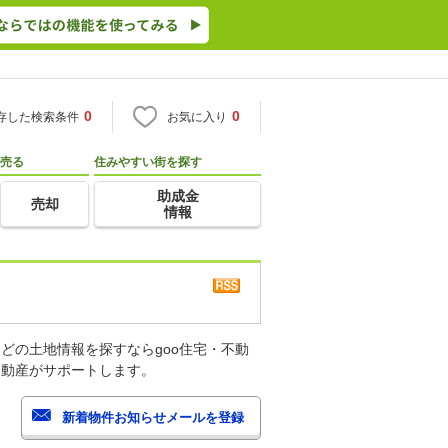
0
0
存した検索条件
お気に入り
売る
住みやすい街を探す
助成金
売却
情報
どの土地情報を探すならgoo住宅・不動
不動産がサポートします。