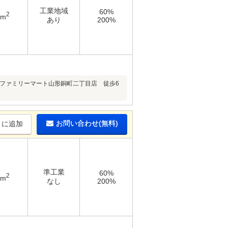
工業地域
60%
2
3m
あり
200%
ｍ)■ファミリーマート山形銅町二丁目店 徒歩6
お問い合わせ(無料)
りに追加
準工業
60%
2
2m
なし
200%