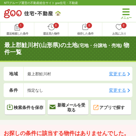
NTTグループ運営の不動産総合サイト goo住宅・不動産
1
0
0
0
最近検索した条件
最近見た物件
保存した条件
お気に入り
最上郡鮭川村(山形県)の土地
物
(宅地・分譲地・売地)
件一覧
地域
変更する
最上郡鮭川村
条件
変更する
指定なし
新着メールを受
検索条件を保存
アプリで探す
取る
お探しの条件に該当する物件はありませんでした。