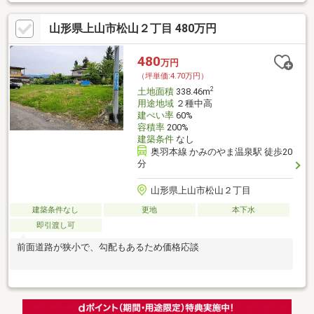
山形県上山市松山２丁目 480万円
480
万円
（坪単価:4.70万円）
2
土地面積
338.46m
用途地域
２種中高
建ぺい率
60%
容積率
200%
建築条件
なし
奥羽本線 かみのやま温泉駅 徒歩20
分
山形県上山市松山２丁目
建築条件なし
更地
本下水
即引渡し可
前面道路が狭小で、勾配もあるため価格応談