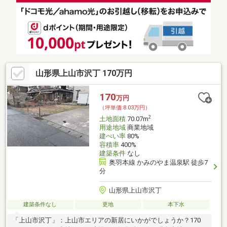
山形県上山市沢丁 170万円
170
万円
（坪単価:8.03万円）
2
土地面積
70.07m
用途地域
商業地域
建ぺい率
80%
容積率
400%
建築条件
なし
奥羽本線 かみのやま温泉駅 徒歩7
分
山形県上山市沢丁
建築条件なし
更地
本下水
「上山市沢丁」：上山市エリアの新居にいかがでしょうか？170