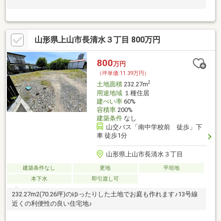
山形県上山市長清水３丁目 800万円
800
万円
（坪単価:11.39万円）
2
土地面積
232.27m
用途地域
１種住居
建ぺい率
60%
容積率
200%
建築条件
なし
山交バス「南中学校前 徒歩」下
車 徒歩1分
山形県上山市長清水３丁目
建築条件なし
更地
平坦地
本下水
即引渡し可
232.27m2(70.26坪)のゆったりした土地でお庭も作れます♪13号線
近くの利便性の良い住宅地♪