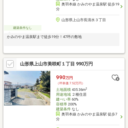
奥羽本線 かみのやま温泉駅 徒歩19
分
山形県上山市長清水３丁目
建築条件なし
かみのやま温泉駅まで徒歩19分！47坪の敷地
山形県上山市美咲町１丁目 990万円
990
万円
（坪単価:7.52万円）
2
土地面積
435.36m
用途地域
２種住居
建ぺい率
60%
容積率
200%
建築条件
なし
奥羽本線 かみのやま温泉駅 徒歩7
分