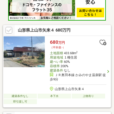
山形県上山市矢来４ 680万円
680
万円
（坪単価:-）
2
土地面積
433.68m
用途地域
１種住居
建ぺい率
60%
容積率
200%
建築条件
なし
ＪＲ奥羽本線 かみのやま温泉駅 徒
歩9分
山形県上山市矢来４
建築条件なし
本下水
上物有り
即引渡し可