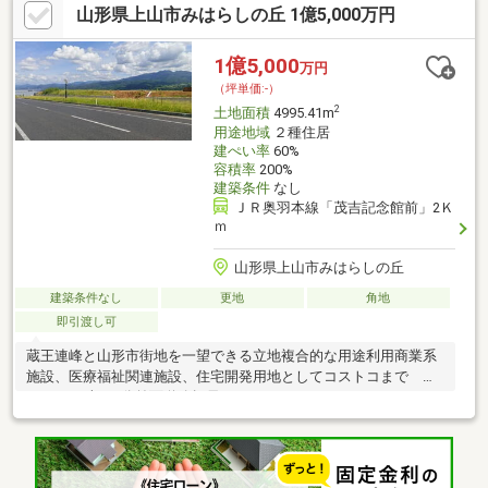
山形県上山市みはらしの丘 1億5,000万円
1億5,000
万円
（坪単価:-）
2
土地面積
4995.41m
用途地域
２種住居
建ぺい率
60%
容積率
200%
建築条件
なし
ＪＲ奥羽本線「茂吉記念館前」2Ｋ
ｍ
山形県上山市みはらしの丘
建築条件なし
更地
角地
即引渡し可
蔵王連峰と山形市街地を一望できる立地複合的な用途利用商業系
施設、医療福祉関連施設、住宅開発用地としてコストコまで
1300ｍ 車で3分前面道路幅員は22ｍ