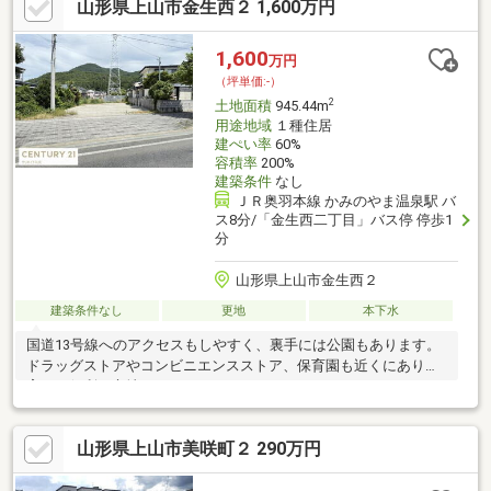
山形県上山市金生西２ 1,600万円
1,600
万円
（坪単価:-）
2
土地面積
945.44m
用途地域
１種住居
建ぺい率
60%
容積率
200%
建築条件
なし
ＪＲ奥羽本線 かみのやま温泉駅 バ
ス8分/「金生西二丁目」バス停 停歩1
分
山形県上山市金生西２
建築条件なし
更地
本下水
国道13号線へのアクセスもしやすく、裏手には公園もあります。
ドラッグストアやコンビニエンスストア、保育園も近くにあり子
育てに便利な立地となります。
山形県上山市美咲町２ 290万円