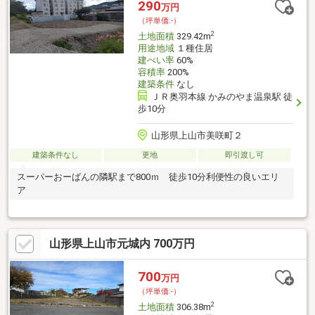
290
万円
（坪単価:-）
2
土地面積
329.42m
用途地域
１種住居
建ぺい率
60%
容積率
200%
建築条件
なし
ＪＲ奥羽本線 かみのやま温泉駅 徒
歩10分
山形県上山市美咲町２
建築条件なし
更地
即引渡し可
スーパーおーばんの隣駅まで800ｍ 徒歩10分利便性の良いエリ
ア
山形県上山市元城内 700万円
700
万円
（坪単価:-）
2
土地面積
306.38m