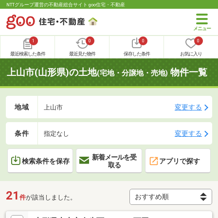
NTTグループ運営の不動産総合サイト goo住宅・不動産
1
0
0
0
最近検索した条件
最近見た物件
保存した条件
お気に入り
上山市(山形県)の土地
物件一覧
(宅地・分譲地・売地)
地域
変更する
上山市
条件
変更する
指定なし
新着メールを受
検索条件を保存
アプリで探す
取る
21
件
が該当しました。