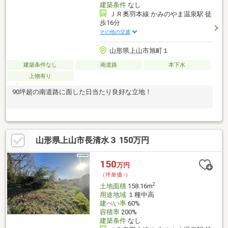
建築条件
なし
ＪＲ奥羽本線 かみのやま温泉駅 徒
歩16分
その他の交通
山形県上山市旭町１
建築条件なし
南道路
本下水
上物有り
90坪超の南道路に面した日当たり良好な立地！
山形県上山市長清水３ 150万円
150
万円
（坪単価:-）
2
土地面積
158.16m
用途地域
１種中高
建ぺい率
60%
容積率
200%
建築条件
なし