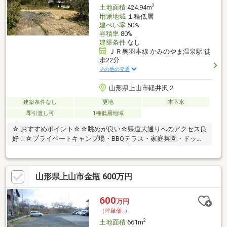
2
土地面積
424.94m
用途地域
１種低層
建ぺい率
50%
容積率
80%
建築条件
なし
ＪＲ奥羽本線 かみのやま温泉駅 徒
歩22分
その他の交通
山形県上山市軽井沢２
建築条件なし
更地
本下水
即引渡し可
1種低層地域
☆ おすすめポイント☆☆眺めが良い☆県道大通りへのアクセス良
好！☆プライベートキャンプ場・BBQテラス・家庭菜園・ドッグ
ランなどできます☆周辺には多様なお店がいっぱいで便利
山形県上山市金瓶 600万円
600
万円
（坪単価:-）
2
土地面積
661m