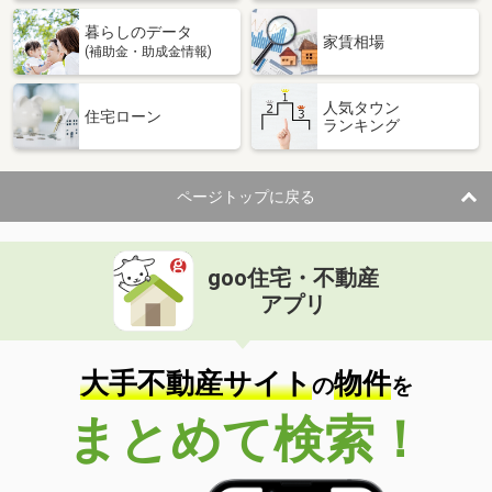
暮らしのデータ
家賃相場
(補助金・助成金情報)
人気タウン
住宅ローン
ランキング
ページトップに戻る
goo住宅・不動産
アプリ
大手不動産サイト
物件
の
を
まとめて検索！