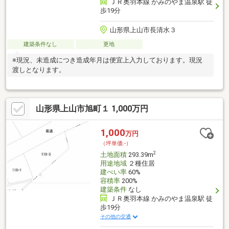
ＪＲ奥羽本線 かみのやま温泉駅 徒
歩19分
山形県上山市長清水３
建築条件なし
更地
※現況、未造成につき造成年月は便宜上入力しております。現況
渡しとなります。
山形県上山市旭町１ 1,000万円
1,000
万円
（坪単価:-）
2
土地面積
293.39m
用途地域
２種住居
建ぺい率
60%
容積率
200%
建築条件
なし
ＪＲ奥羽本線 かみのやま温泉駅 徒
歩19分
その他の交通