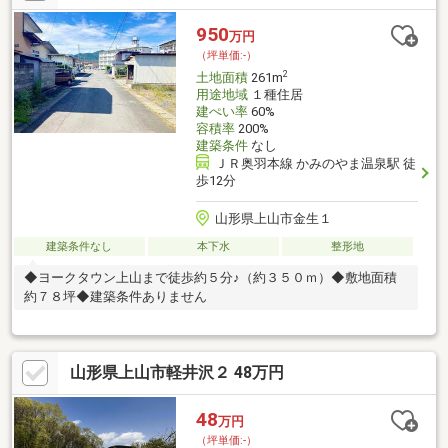
950
万円
（坪単価:-）
2
土地面積
261m
用途地域
１種住居
建ぺい率
60%
容積率
200%
建築条件
なし
ＪＲ奥羽本線 かみのやま温泉駅 徒
歩12分
山形県上山市金生１
建築条件なし
本下水
整形地
◆ヨークタウン上山まで徒歩約５分♪（約３５０ｍ）◆敷地面積
約７８坪◆建築条件ありません
山形県上山市軽井沢２ 48万円
48
万円
（坪単価:-）