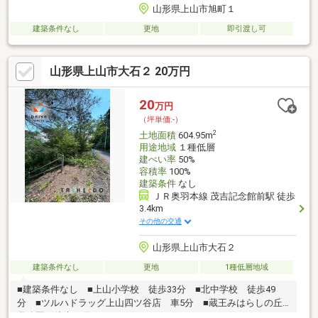
山形県上山市旭町１
建築条件なし
更地
即引渡し可
山形県上山市大石２ 20万円
20
万円
（坪単価:-）
2
土地面積
604.95m
用途地域
１種低層
建ぺい率
50%
容積率
100%
建築条件
なし
ＪＲ奥羽本線 茂吉記念館前駅 徒歩
3.4km
その他の交通
山形県上山市大石２
建築条件なし
更地
1種低層地域
■建築条件なし ■上山小学校 徒歩33分 ■北中学校 徒歩49
分 ■ツルハドラッグ上山四ツ谷店 車5分 ■蔵王みはらしの丘7
号公園 徒歩10分