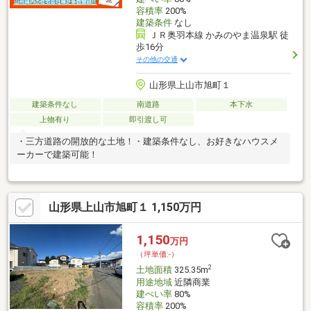
容積率
200%
建築条件
なし
ＪＲ奥羽本線 かみのやま温泉駅 徒
歩16分
その他の交通
山形県上山市旭町１
建築条件なし
南道路
本下水
上物有り
即引渡し可
・三方道路の開放的な土地！・建築条件なし、お好きなハウスメ
ーカーで建築可能！
山形県上山市旭町１ 1,150万円
1,150
万円
（坪単価:-）
2
土地面積
325.35m
用途地域
近隣商業
建ぺい率
80%
容積率
200%