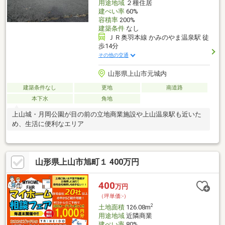
用途地域
２種住居
建ぺい率
60%
容積率
200%
建築条件
なし
ＪＲ奥羽本線 かみのやま温泉駅 徒
歩14分
その他の交通
山形県上山市元城内
建築条件なし
更地
南道路
本下水
角地
上山城・月岡公園が目の前の立地商業施設や上山温泉駅も近いた
め、生活に便利なエリア
山形県上山市旭町１ 400万円
400
万円
（坪単価:-）
2
土地面積
126.08m
用途地域
近隣商業
建ぺい率
80%