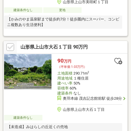
山形県上山市美咲町１丁目
建築条件なし
更地
【かみのやま温泉駅まで徒歩約7分！徒歩圏内にスーパー、コンビ
ニ複数あり生活便利】
山形県上山市大石１丁目 90万円
90
万円
（坪単価:1.03万円）
2
土地面積
290.71m
用途地域
１種住居
建ぺい率
50%
容積率
60%
建築条件
なし
奥羽本線 茂吉記念館前駅 徒歩28分
山形県上山市大石１丁目
建築条件なし
【未造成】みはらしの丘近くの売地