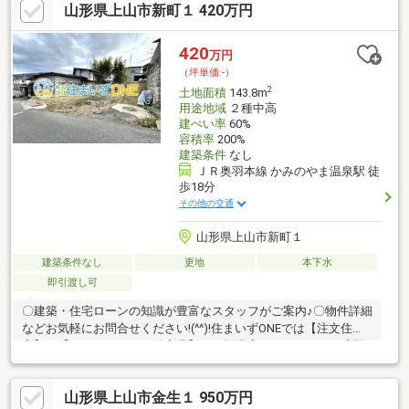
山形県上山市新町１ 420万円
420
万円
（坪単価:-）
2
土地面積
143.8m
用途地域
２種中高
建ぺい率
60%
容積率
200%
建築条件
なし
ＪＲ奥羽本線 かみのやま温泉駅 徒
歩18分
その他の交通
山形県上山市新町１
建築条件なし
更地
本下水
即引渡し可
〇建築・住宅ローンの知識が豊富なスタッフがご案内♪〇物件詳細
などお気軽にお問合せください!(^^)!住まいずONEでは【注文住
宅】や【リフォーム・不動産業】で経験豊富なスタッフがお客様
の住まい探しをお手伝いさせていただいております。見学のご予
約・お問合せは⇒0120-772-619までお気軽にご相談ください(^^♪
山形県上山市金生１ 950万円