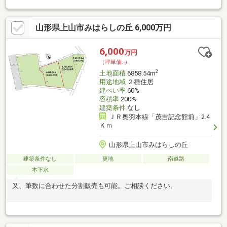
山形県上山市みはらしの丘 6,000万円
6,000
万円
（坪単価:-）
2
土地面積
6858.54m
用途地域
２種住居
建ぺい率
60%
容積率
200%
建築条件
なし
ＪＲ奥羽本線「茂吉記念館前」2.4
Ｋｍ
山形県上山市みはらしの丘
建築条件なし
更地
南道路
本下水
又、筆数に合わせた分割販売も可能。ご相談ください。