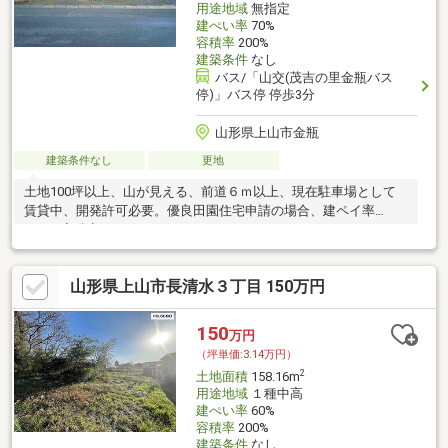
用途地域
無指定
建ぺい率
70%
容積率
200%
建築条件
なし
バス/「山交(茂吉の里金瓶バス
停)」バス停 停歩3分
山形県上山市金瓶
建築条件なし
更地
土地100坪以上、山が見える、前道６ｍ以上、現在駐車場として
賃貸中、開発許可必要。優良田園住宅申請の場合、建ペイ率
30%・容積率50%になります。
山形県上山市長清水３丁目 150万円
150
万円
（坪単価:3.14万円）
2
土地面積
158.16m
用途地域
１種中高
建ぺい率
60%
容積率
200%
建築条件
なし