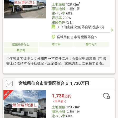
2
土地面積
128.72m
用途地域
１種住居
建ぺい率
60%
容積率
200%
建築条件
なし
ＪＲ仙山線 陸前落合駅 徒歩7分
宮城県仙台市青葉区落合５
建築条件なし
本下水
都市ガス
整形地
小学校まで徒歩１５分圏内♪■本物件における登記申請業務（司法
書士に依頼する移転登記・設定登記、家屋調査士に依頼する表題
登記）、及び外構工事は、売主指定業者にてお願いいたします。
■本物件上に建築する新築住宅に掛ける火災保険は、売主指定の
業者にてご提案をさせてください。■本物件は、売主負担にて建
宮城県仙台市青葉区落合５ 1,730万円
物解体後のお引渡しとなります。■本物件は、分筆登記完了後の
お引渡しとなります。なお、分筆後の面積に差異が生じる場合が
ございます。■本物件は買主負担にて新たに上水道管の引込みが
1,730
万円
必要となります。なお、新規水道加入金が発生致します。■仲介
（坪単価:-）
業者様ご紹介できません。
2
土地面積
128.71m
用途地域
１種住居
建ぺい率
60%