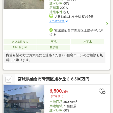
建ぺい率
60%
容積率
200%
建築条件
なし
ＪＲ仙山線 愛子駅 徒歩7分
その他の交通
宮城県仙台市青葉区上愛子字北原
道上
建築条件なし
更地
本下水
即引渡し可
整形地
内覧希望の方はお気軽にご連絡ください♪住宅ローンのご相談も無
料にて承ります。
宮城県仙台市青葉区旭ケ丘３ 6,500万円
6,500
万円
（坪単価:-）
2
土地面積
300.65m
用途地域
１種住居
建ぺい率
60%