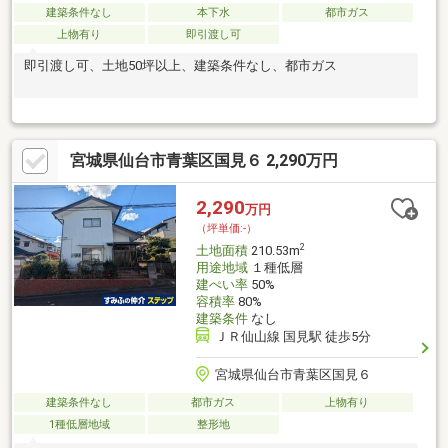
建築条件なし
本下水
都市ガス
上物有り
即引渡し可
即引渡し可、土地50坪以上、建築条件なし、都市ガス
宮城県仙台市青葉区国見６ 2,290万円
2,290
万円
（坪単価:-）
2
土地面積
210.53m
用途地域
１種低層
建ぺい率
50%
容積率
80%
建築条件
なし
ＪＲ仙山線 国見駅 徒歩5分
宮城県仙台市青葉区国見６
建築条件なし
都市ガス
上物有り
1種低層地域
整形地