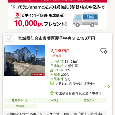
能・上水道・下水道・都市ガスの宅内引込有▼周辺環境・仙台市
立上杉山通小学校 徒歩4分(約300m)・仙台市役所 徒歩4分(約
290m)■ ご希望の住まい探しをお手伝いします ━━━━━・・・
物件の詳細・ご相談はお気軽にお問い合わせください。
宮城県仙台市青葉区愛子中央３ 2,180万円
2,180
万円
（坪単価:-）
2
土地面積
211.92m
用途地域
２種中高
建ぺい率
60%
容積率
200%
建築条件
なし
ＪＲ仙山線 愛子駅 徒歩6分
宮城県仙台市青葉区愛子中央３
建築条件なし
本下水
都市ガス
整形地
－物件のおすすめポイント－▼立地・JR仙山線「愛子」駅 徒歩6