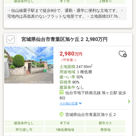
建築条件なし
本下水
上物有り
・仙山線愛子駅まで徒歩8分で、通勤・通学に便利な立地です。・
宅地内は高低差のないフラットな地形です。・土地面積237.76㎡
（71.92坪）の整形地です。・西側幅員6.0ｍ道路に接道していま
す。・前面道路との高低差はありません。《周辺施設》・アスク
愛子保育園・約160ｍ・あっぷる愛子こども園・約1020ｍ・仙台
宮城県仙台市青葉区旭ケ丘２ 2,980万円
市立愛子小学校 ・約920ｍ・仙台市立広瀬中学校 ・約690ｍ・フ
ァミリーマート仙台上愛子店・約700ｍ・ヨークベニマル仙台愛
子店・約920ｍ・サンドラッグ愛子店・ 約1150ｍ・七十七銀行宮
2,980
万円
城町支店・約1010ｍ・上原公園・約250ｍ
（坪単価:-）
2
土地面積
247.93m
用途地域
１種低層
建ぺい率
50%
容積率
80%
建築条件
なし
仙台市地下鉄南北線 旭ヶ丘駅 徒歩
8分
その他の交通
宮城県仙台市青葉区旭ケ丘２
建築条件なし
本下水
都市ガス
即引渡し可
1種低層地域
整形地