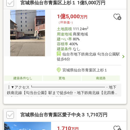
宮城県仙台市青葉区上杉１ 1億5,000万円
友台原店・・約810ｍ◆ローソン仙台東北労災病院前店・・約
250m◆東北労災病院・・約300m■その他法令上の制限/宅地造成
及び特定盛土等規制法、埋蔵文化財包蔵地土地面積に路地状部分
1億5,000
万円
約47.19m2含む
（坪単価:-）
2
土地面積
111.24m
用途地域
商業地域
建ぺい率
80%
容積率
400%
建築条件
なし
仙台市地下鉄南北線 勾当台公園駅
徒歩6分
宮城県仙台市青葉区上杉１
建築条件なし
更地
南道路
┃▼アクセス┗━━━━━━━━━━━━━━━━━━━・地下
鉄南北線【勾当台公園】駅まで徒歩6分・地下鉄南北線【北四番
丁】駅まで徒歩6分┃▼立地環境・現況
┗━━━━━━━━━━━━━━━━━━━・【北二番丁通り】
に面する南塘路になります。・商業地域になります。・用途は自
宮城県仙台市青葉区愛子中央３ 1,710万円
宅兼事務所、店舗等に適する。・現況、駐車場になります。
1,710
万円