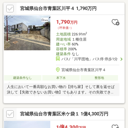
宮城県仙台市青葉区川平４ 1,790万円
1,790
万円
（坪単価:-）
2
土地面積
226.91m
用途地域
１種住居
建ぺい率
60%
容積率
200%
建築条件
なし
バス/「川平団地」バス停 停歩1分
宮城県仙台市青葉区川平４
建築条件なし
本下水
整形地
人生において一番高額なお買い物の【持ち家】そして裏を返せば
決して【失敗できないお買い物】でもあります。その失敗できな
いお買い物を、本当にご満足してご購入できるかがグローイング
スタッフの存在意義でございます。グローイングでは、住宅購入
の時点で、すでにご売却した際の資産という点もじっくり想定し
宮城県仙台市青葉区米ケ袋１ 1億4,300万円
たご対応を心掛けております。あらゆる可能性を想定しての住宅
購入は、一番の安心材料でございます。当社は、ハウスメーカ
ー、賃貸物件事業、不動産売買仲介を１５年以上経験したスタッ
1億4,300
万円