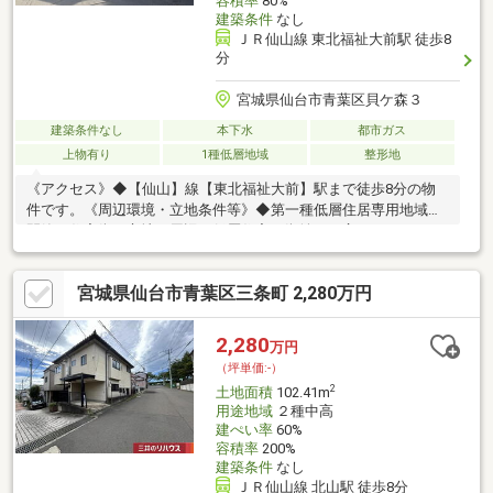
容積率
80%
建築条件
なし
ＪＲ仙山線 東北福祉大前駅 徒歩8
分
宮城県仙台市青葉区貝ケ森３
建築条件なし
本下水
都市ガス
上物有り
1種低層地域
整形地
《アクセス》◆【仙山】線【東北福祉大前】駅まで徒歩8分の物
件です。《周辺環境・立地条件等》◆第一種低層住居専用地域の
閑静な住宅街に立地。周辺は低層住宅の街並みが広がっておりま
す。◆【貝ケ森】地区計画の区域内です。◆土地面積282.78m2の
整形地です。《道路・方位等》◆前面道路はゆとりある6.0m幅員
宮城県仙台市青葉区三条町 2,280万円
の道路です。《建築用途・有効活用》◆建築条件付き売地ではな
いため、お好きなハウスメーカー・工務店での建築が可能です。
間取り、設備、外観、全て自分好みのスタイルで一からご検討い
2,280
万円
ただくことが可能です。
（坪単価:-）
2
土地面積
102.41m
用途地域
２種中高
建ぺい率
60%
容積率
200%
建築条件
なし
ＪＲ仙山線 北山駅 徒歩8分