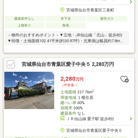
宮城県仙台市青葉区三条町
建築条件なし
本下水
都市ガス
上物有り
角地
－物件のおすすめポイント－▼立地・JR仙山線「北山」徒歩8分
▼特徴・土地面積102.41平米(約30.97坪)・北東側は幅員約7.8m公
道・接道間口は2面とも10m以上・建築条件付宅地販売ではありま
せん・お好きなハウスメーカー・工務店で建築可能・都市ガスに
対応・現況古家有、詳細はお問い合わせください▼周辺環境・セ
宮城県仙台市青葉区愛子中央５ 2,280万円
ブンイレブン仙台三条町店 徒歩3分(約180m)・仙台市立国見小学
校 徒歩13分(約1010m)・仙台市立三条中学校 徒歩3分(約220m)■
ご希望の住まい探しをお手伝いします ━━━━━・・・物件の詳
2,280
万円
細・ご相談はお気軽にお問い合わせください。
（坪単価:-）
2
土地面積
237.76m
用途地域
１種住居
建ぺい率
60%
容積率
200%
建築条件
なし
ＪＲ仙山線 愛子駅 徒歩8分
宮城県仙台市青葉区愛子中央５