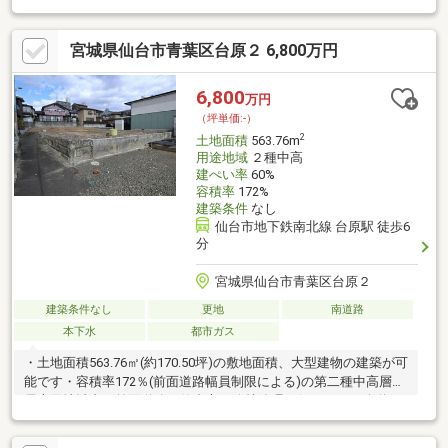
宮城県仙台市青葉区台原２ 6,800万円
6,800
万円
（坪単価:-）
2
土地面積
563.76m
用途地域
２種中高
建ぺい率
60%
容積率
172%
建築条件
なし
仙台市地下鉄南北線 台原駅 徒歩6
分
宮城県仙台市青葉区台原２
建築条件なし
更地
南道路
本下水
都市ガス
・土地面積563.76㎡(約170.50坪)の敷地面積、大型建物の建築が可
能です・容積率172％(前面道路幅員制限による)の第二種中高層住
居専用地域内・前面道路は仙台市が維持管理を行っている公道で
す┏□ LIFE INFORMATION◆仙台市立台原小学校・・約500m◆
仙台市立台原中学校・・約570m◆コープ台原店・・約550m◆西