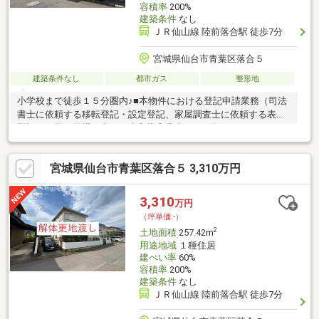
容積率
200%
建築条件
なし
ＪＲ仙山線 陸前落合駅 徒歩7分
宮城県仙台市青葉区落合５
建築条件なし
都市ガス
整形地
小学校まで徒歩１５分圏内♪■本物件における登記申請業務（司法
書士に依頼する移転登記・設定登記、家屋調査士に依頼する表題
登記）、及び外構工事は、売主指定業者にてお願いいたします。
■本物件上に建築する新築住宅に掛ける火災保険は、売主指定の
業者にてご提案をさせてください。■本物件は、売主負担にて建
宮城県仙台市青葉区落合５ 3,310万円
物解体後のお引渡しとなります。■本物件は、分筆登記完了後の
お引渡しとなります。なお、分筆後の面積に差異が生じる場合が
ございます。■南西側境界付近に越境あり。詳細につきましては
3,310
万円
担当者にお問い合わせください。■本物件は買主負担にて新たに
（坪単価:-）
下水道管の引込みが必要となります。■仲介業者様ご紹介不可
2
土地面積
257.42m
用途地域
１種住居
建ぺい率
60%
容積率
200%
建築条件
なし
ＪＲ仙山線 陸前落合駅 徒歩7分