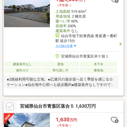
フのみのご対応でございますので、小さなご不安、ご不明点も遠
（坪単価:-）
慮なくぶつけてください！！
2
土地面積
519.43m
用途地域
２種住居
建ぺい率
60%
容積率
200%
建築条件
なし
仙台市地下鉄東西線 青葉通一番町
駅 徒歩15分
その他の交通
宮城県仙台市青葉区米ケ袋１
建築条件なし
更地
本下水
都市ガス
即引渡し可
整形地
●2路線利用可能な立地。●広瀬川の遊歩道へ近く季節を感じるロ
ケーション●仙台地中心部へも徒歩圏内●建築条件なしですのでア
パートや戸建て用地として自由にご利用いただけます
宮城県仙台市青葉区落合５ 1,630万円
1,630
万円
（坪単価:-）