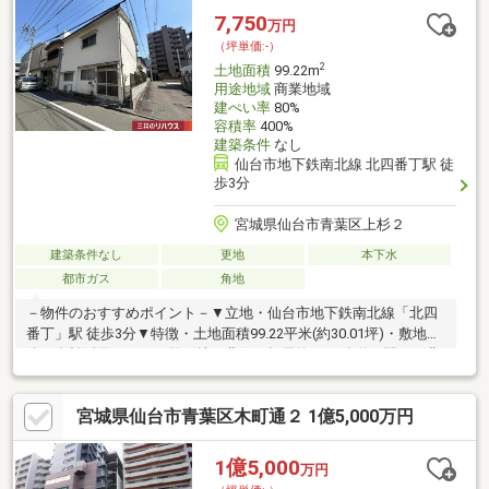
7,750
万円
（坪単価:-）
2
土地面積
99.22m
用途地域
商業地域
建ぺい率
80%
容積率
400%
建築条件
なし
仙台市地下鉄南北線 北四番丁駅 徒
歩3分
宮城県仙台市青葉区上杉２
建築条件なし
更地
本下水
都市ガス
角地
－物件のおすすめポイント－▼立地・仙台市地下鉄南北線「北四
番丁」駅 徒歩3分▼特徴・土地面積99.22平米(約30.01坪)・敷地全
体を有効活用しやすい整形地・北側は幅員約6.8m公道・間口は北
側約8.3m・西側約13m・建築条件付宅地販売ではありません・お
好きな建築会社を選択できます・周辺は既に建物があり、近隣状
宮城県仙台市青葉区木町通２ 1億5,000万円
況を考慮した設計が可能▼周辺環境・スーパー「ヨークベニマル
仙台上杉店」徒歩5分(約360m)・仙台市立上杉山通小学校 徒歩8分
(約630m)■ ご希望の住まい探しをお手伝いします
1億5,000
万円
━━━━━・・・物件の詳細・ご相談はお気軽にお問い合わせく