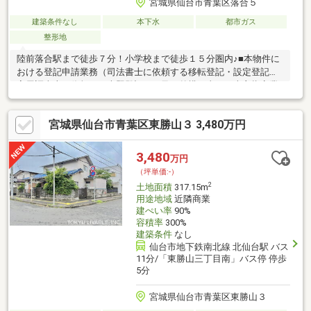
宮城県仙台市青葉区落合５
建築条件なし
本下水
都市ガス
整形地
陸前落合駅まで徒歩７分！小学校まで徒歩１５分圏内♪■本物件に
おける登記申請業務（司法書士に依頼する移転登記・設定登記、
家屋調査士に依頼する表題登記）、及び外構工事は、売主指定業
者にてお願いいたします。■本物件上に建築する新築住宅に掛け
る火災保険は、売主指定の業者にてご提案をさせてください。■
宮城県仙台市青葉区東勝山３ 3,480万円
本物件は、売主負担にて建物解体後のお引渡しとなります。■南
西側境界付近に越境あり。詳細につきましては担当者にお問い合
わせください。■本物件は買主負担にて新たに下水道管の引込み
3,480
万円
が必要となります。なお、新規水道加入金が発生致します。■仲
（坪単価:-）
介業者様ご紹介できません。
2
土地面積
317.15m
用途地域
近隣商業
建ぺい率
90%
容積率
300%
建築条件
なし
仙台市地下鉄南北線 北仙台駅 バス
11分/「東勝山三丁目南」バス停 停歩
5分
宮城県仙台市青葉区東勝山３