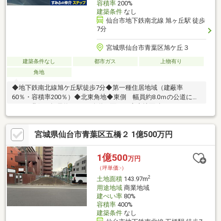
容積率
200%
建築条件
なし
仙台市地下鉄南北線 旭ヶ丘駅 徒歩
7分
宮城県仙台市青葉区旭ケ丘３
建築条件なし
都市ガス
上物有り
角地
◆地下鉄南北線旭ケ丘駅徒歩7分◆第一種住居地域（建蔽率
60％・容積率200％）◆北東角地◆東側 幅員約8.0ｍの公道に面
する 北側 幅員約4.0ｍの公道に面する◆土地面積：300.65㎡
（90.94坪）◆建築条件付土地ではございません （お好きなハウ
スメーカーで建築可能です）
宮城県仙台市青葉区五橋２ 1億500万円
1億500
万円
（坪単価:-）
2
土地面積
143.97m
用途地域
商業地域
建ぺい率
80%
容積率
400%
建築条件
なし