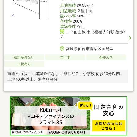
2
土地面積
394.57m
用途地域
２種中高
建ぺい率
60%
容積率
200%
建築条件
なし
ＪＲ仙山線 東北福祉大前駅 徒歩3
分
宮城県仙台市青葉区国見４
建築条件なし
本下水
都市ガス
上物有り
前道６ｍ以上、建築条件なし、都市ガス、小学校 徒歩10分以内、
土地100坪以上、陽当り良好