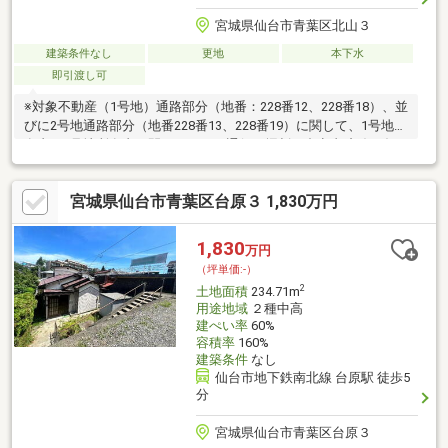
宮城県仙台市青葉区北山３
建築条件なし
更地
本下水
即引渡し可
※対象不動産（1号地）通路部分（地番：228番12、228番18）、並
びに2号地通路部分（地番228番13、228番19）に関して、1号地所
有者と2号地所有者の間にて互いに通行、掘削の合意書締結が条
件。※対象不動産土地面積とは別に約83㎡の擁壁下の土地も売買
対象となります※対象不動産土地面積とは別に下記通路持分あり
宮城県仙台市青葉区台原３ 1,830万円
228番12 地積：12㎡ 持分：1/1228番18 地積：23㎡ 持分：
1/1※対象不動産土地面積とは別に下記私道負担あり202番43 地
積：52㎡ 持分：7/48227番1 地積：251㎡ 持分：3/176228番
1,830
万円
9 地積：180㎡ 持分：1/10
（坪単価:-）
2
土地面積
234.71m
用途地域
２種中高
建ぺい率
60%
容積率
160%
建築条件
なし
仙台市地下鉄南北線 台原駅 徒歩5
分
宮城県仙台市青葉区台原３