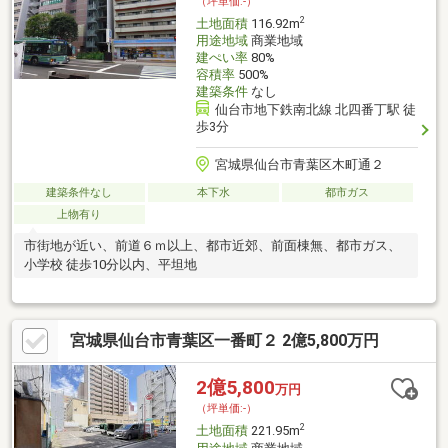
（坪単価:-）
ださい。
2
土地面積
116.92m
用途地域
商業地域
建ぺい率
80%
容積率
500%
建築条件
なし
仙台市地下鉄南北線 北四番丁駅 徒
歩3分
宮城県仙台市青葉区木町通２
建築条件なし
本下水
都市ガス
上物有り
市街地が近い、前道６ｍ以上、都市近郊、前面棟無、都市ガス、
小学校 徒歩10分以内、平坦地
宮城県仙台市青葉区一番町２ 2億5,800万円
2億5,800
万円
（坪単価:-）
2
土地面積
221.95m