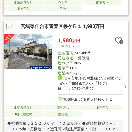
建築条件なし
本下水
都市ガス
上物有り
角地
宮城県仙台市青葉区桜ケ丘１ 1,980万円
1,980
万円
（坪単価:-）
2
土地面積
232.36m
用途地域
１種低層
建ぺい率
50%
容積率
80%
建築条件
なし
仙台市地下鉄南北線 北仙台駅 バス
18分/「仙台市営バス「桜ケ丘一丁
目」」バス停 停歩4分
宮城県仙台市青葉区桜ケ丘１
建築条件なし
都市ガス
上物有り
1種低層地域
整形地
◆敷地面積：２３２.３６㎡（７０.２８坪）◆建物情報築年月：
１９７５年１月構造 ：木造瓦葺２階建床面積：１階 １０１.６９