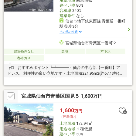
用途地域
商業地域
建ぺい率
80%
容積率
240%
建築条件
なし
仙台市地下鉄東西線 青葉通一番町
駅 徒歩3分
その他の交通
宮城県仙台市青葉区一番町２
建築条件なし
更地
本下水
都市ガス
┏□ おすすめポイント┗┻━━━・仙台の中心部【一番町】ア
ドレス、利便性の良い立地です・土地面積221.95m2(約67.13坪)・
容積率240％(前面道路幅員制限による)の商号地域内に位置してお
ります・南東側前面道路は仙台市が維持管理を行っている公道で
す・前面道路および隣地とは高低差の少ない平坦な敷地です・建
宮城県仙台市青葉区国見５ 1,600万円
築条件付売地ではありません・住宅用地・事務所用地・店舗用地
など様々な用途での利用が検討可能です
1,600
万円
（坪単価:-）
2
土地面積
172.94m
用途地域
１種低層
建ぺい率
50%