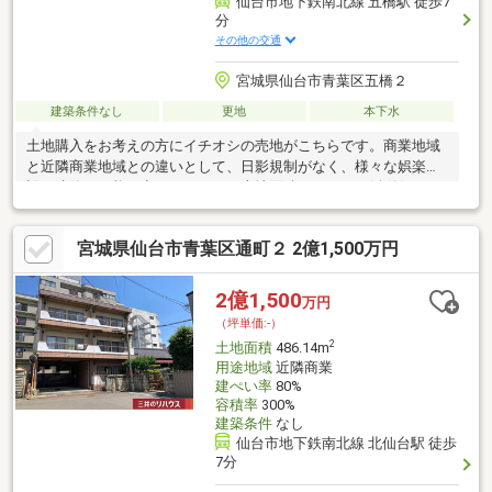
仙台市地下鉄南北線 五橋駅 徒歩7
分
その他の交通
宮城県仙台市青葉区五橋２
建築条件なし
更地
本下水
土地購入をお考えの方にイチオシの売地がこちらです。商業地域
と近隣商業地域との違いとして、日影規制がなく、様々な娯楽施
設の建築が可能な点があります。土地面積は143.97㎡(公簿)で
す。利便性の高い周辺環境も整っており、事業用地としての立地
条件も兼ね備えています。前面道路6m以上は確保しているので車
宮城県仙台市青葉区通町２ 2億1,500万円
の出し入れもラクラクです。1億500万円も納得の好条件がそろっ
た土地はこちらです。建築条件なしなので、建築についてじっく
り考えられるというメリットがあります。
2億1,500
万円
（坪単価:-）
2
土地面積
486.14m
用途地域
近隣商業
建ぺい率
80%
容積率
300%
建築条件
なし
仙台市地下鉄南北線 北仙台駅 徒歩
7分