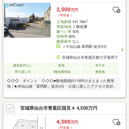
ざいます
2,500
万円
（坪単価:-）
2
土地面積
391.18m
用途地域
１種低層
建ぺい率
50%
容積率
80%
建築条件
なし
ＪＲ仙山線 葛岡駅 徒歩3分
宮城県仙台市青葉区郷六字葛岡下
建築条件なし
更地
本下水
即引渡し可
1種低層地域
整形地
◇◇◇ ポイント ◇◇◇■敷地面積約118坪のまとまった整形
地！■JR仙山線「葛岡駅」徒歩3分・公道に面したアクセス良好区
画！■住居の他、アパート・事務所・社屋等の事業用地としても
オススメ♪■建築条件無しの為、お好みのプランで仕立てられます
♪■下水道引込あり！■上水道も前面道路に本管ありまずはスペー
宮城県仙台市青葉区国見４ 4,500万円
スや周辺環境をご確認いただき、ご検討いただけますと幸いで
す。各種融資のご相談、ご協力、建築会社のご紹介等も可能でご
ざいます。お気軽にご相談ください♪
4,500
万円
（坪単価:-）