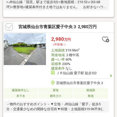
○JR仙山線「国見」駅まで徒歩5分○敷地面積：210.53㎡(63.68
坪)○整形地○建築条件付き土地ではありません。 お好きなハウ
スメーカー様・工務店様で建築可能です。○現況：建物あり
宮城県仙台市青葉区愛子中央３ 2,980万円
2,980
万円
（坪単価:-）
2
土地面積
319.96m
用途地域
２種中高
建ぺい率
60%
容積率
200%
建築条件
なし
ＪＲ仙山線 愛子駅 徒歩5分
宮城県仙台市青葉区愛子中央３
建築条件なし
更地
南道路
本下水
都市ガス
角地
－物件のおすすめポイント－▼立地・JR仙山線「愛子」徒歩5
分・交通量少なめの閑静な住宅街▼特徴・土地面積319.96平米(約
96.78坪)※セットバック約1.62平米を含む・間口は南側約14.4m・