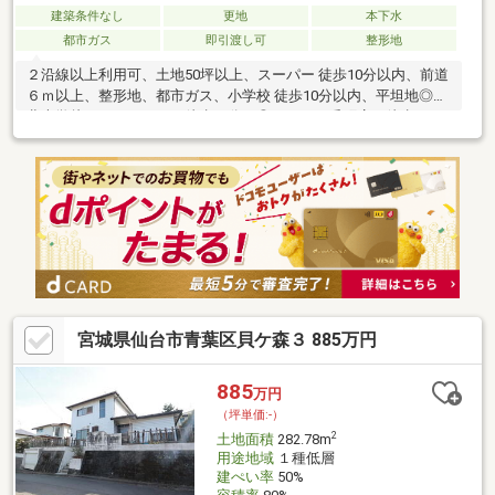
建築条件なし
更地
本下水
都市ガス
即引渡し可
整形地
２沿線以上利用可、土地50坪以上、スーパー 徒歩10分以内、前道
６ｍ以上、整形地、都市ガス、小学校 徒歩10分以内、平坦地◎東
北大学片平キャンパス 徒歩２分！◎イオン一番町店 徒歩４
分！◎仙台トラストタワー 徒歩４分！
宮城県仙台市青葉区貝ケ森３ 885万円
885
万円
（坪単価:-）
2
土地面積
282.78m
用途地域
１種低層
建ぺい率
50%