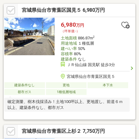
宮城県仙台市青葉区国見５ 6,980万円
6,980
万円
（坪単価:-）
2
土地面積
886.87m
用途地域
１種低層
建ぺい率
50%
容積率
80%
建築条件
なし
ＪＲ仙山線 国見駅 徒歩3分
宮城県仙台市青葉区国見５
建築条件なし
更地
本下水
都市ガス
1種低層地域
確定測量、樹木伐採済み！土地100坪以上、更地渡し、前道６ｍ
以上、建築条件なし、都市ガス
宮城県仙台市青葉区上杉２ 7,750万円