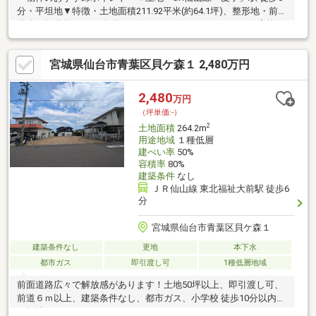
分・平坦地▼特徴・土地面積211.92平米(約64.1坪)、整形地・前面
道路は幅員約5.3mの公道・お好きなハウスメーカー・工務店等で
建築可能・建物解体後、更地にてお引渡し・都市ガス対応▼周辺
環境・スーパー「ヨークベニマル仙台愛子店」徒歩12分(約
宮城県仙台市青葉区貝ケ森１ 2,480万円
910m)・仙台市立愛子小学校 徒歩13分(約1000m)・仙台市立広瀬
中学校 徒歩4分(約320m)・北原公園 徒歩4分(約270m)■ ご希望の
住まい探しをお手伝いします ━━━━━・・・物件の詳細・ご相
2,480
万円
談はお気軽にお問い合わせください。
（坪単価:-）
2
土地面積
264.2m
用途地域
１種低層
建ぺい率
50%
容積率
80%
建築条件
なし
ＪＲ仙山線 東北福祉大前駅 徒歩6
分
宮城県仙台市青葉区貝ケ森１
建築条件なし
更地
本下水
都市ガス
即引渡し可
1種低層地域
前面道路広々で解放感があります！土地50坪以上、即引渡し可、
前道６ｍ以上、建築条件なし、都市ガス、小学校 徒歩10分以内、
平坦地