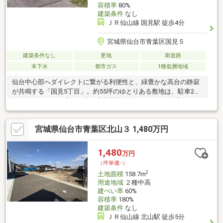
容積率
80%
建築条件
なし
ＪＲ仙山線 国見駅 徒歩4分
宮城県仙台市青葉区国見５
建築条件なし
更地
南道路
本下水
都市ガス
1種低層地域
仙台中心部へダイレクトに繋がる利便性と、緑豊かな高台の静寂
が共鳴する「国見5丁目」。約55坪のゆとりある敷地は、駐車2台
分を確保しても、広いお庭や家庭菜園を楽しめるサイズ感です。
建築条件はございません。お好みのハウスメーカーや工務店で、
パートナーとこだわり抜いた注文住宅を建築いただけます。都市
宮城県仙台市青葉区北山３ 1,480万円
ガス対応エリアのため、毎月のランニングコストを抑えられるの
も嬉しいポイント。国見小学校まで徒歩9分と、お子様の通学も安
心の距離。「駅近」と「ゆとり」を両立したこの場所で、ご家族
1,480
万円
の新しい物語を始めませんか。
（坪単価:-）
2
土地面積
158.7m
用途地域
２種中高
建ぺい率
60%
容積率
180%
建築条件
なし
ＪＲ仙山線 北山駅 徒歩5分