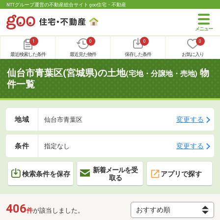
NTTグループ運営の不動産総合サイト goo住宅・不動産
1
0
0
0
最近検索した条件
最近見た物件
保存した条件
お気に入り
仙台市青葉区(宮城県)の土地
物
(宅地・分譲地・売地)
件一覧
地域
変更する
仙台市青葉区
条件
変更する
指定なし
新着メールを受
検索条件を保存
アプリで探す
取る
406
件
が該当しました。