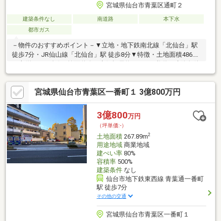
宮城県仙台市青葉区通町２
建築条件なし
南道路
本下水
都市ガス
－物件のおすすめポイント－▼立地・地下鉄南北線「北仙台」駅
徒歩7分・JR仙山線「北仙台」駅 徒歩8分▼特徴・土地面積486.14
平米(約147.05坪)・前面道路は南側幅員約10.5mの私道・建築条件
付宅地販売ではありません・ご希望のハウスメーカー・工務店で
建築可能▼周辺環境・ファミリーマート仙台堤通店 徒歩2分(約
宮城県仙台市青葉区一番町１ 3億800万円
160m)※【配管状況】・上水 前面道路公管 敷地内引込管2本有(メ
ーター13mm)・都市ガス・下水 前面道路配管有 敷地内引込2本有
■ ご希望の住まい探しをお手伝いします ━━━━━・・・物件の
3億800
万円
詳細・ご相談はお気軽にお問い合わせください。
（坪単価:-）
2
土地面積
267.89m
用途地域
商業地域
建ぺい率
80%
容積率
500%
建築条件
なし
仙台市地下鉄東西線 青葉通一番町
駅 徒歩7分
その他の交通
宮城県仙台市青葉区一番町１