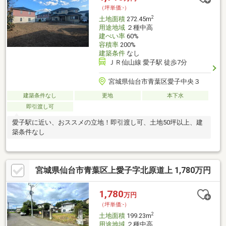
（坪単価:-）
2
土地面積
272.45m
用途地域
２種中高
建ぺい率
60%
容積率
200%
建築条件
なし
ＪＲ仙山線 愛子駅 徒歩7分
宮城県仙台市青葉区愛子中央３
建築条件なし
更地
本下水
即引渡し可
愛子駅に近い、おススメの立地！即引渡し可、土地50坪以上、建
築条件なし
宮城県仙台市青葉区上愛子字北原道上 1,780万円
1,780
万円
（坪単価:-）
2
土地面積
199.23m
用途地域
２種中高