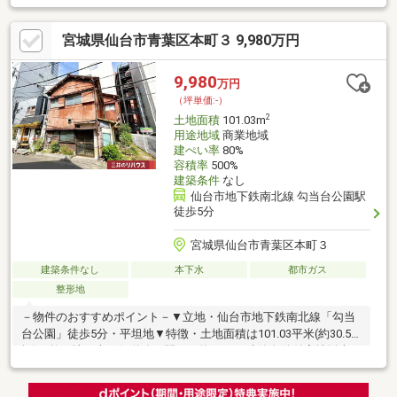
東側約25.8mの広さ・建築条件付宅地販売ではありません・お好
きなハウスメーカー・工務店等で建築可・現況更地、即引渡し可
宮城県仙台市青葉区本町３ 9,980万円
(残金精算後)▼周辺環境・愛子中央二丁目公園 徒歩3分(約230m)※
容積率は前面道路幅員(m)×4／10×100％に制限されます■ ご希望
の住まい探しをお手伝いします ━━━━━・・・物件の詳細・ご
9,980
万円
相談はお気軽にお問い合わせください。
（坪単価:-）
2
土地面積
101.03m
用途地域
商業地域
建ぺい率
80%
容積率
500%
建築条件
なし
仙台市地下鉄南北線 勾当台公園駅
徒歩5分
宮城県仙台市青葉区本町３
建築条件なし
本下水
都市ガス
整形地
－物件のおすすめポイント－▼立地・仙台市地下鉄南北線「勾当
台公園」徒歩5分・平坦地▼特徴・土地面積は101.03平米(約30.56
坪)、整形地・南西側道路、間口は約8.1m・建築条件付宅地販売で
はありません・お好きなハウスメーカー・工務店などで建築可
能・周辺には既に建物があり、近隣状況等を考慮した設計が可