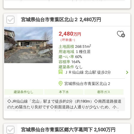
㎡ ２階 ４１.３９㎡◆インフラ・上水道 前面道路配管あり
引き込みあり 引き込み口径１３ｍｍ・下水道 前面道路配管あり
引き込みあり・ガス 前面道路配管あり 引き込みあり 引き
宮城県仙台市青葉区北山２ 2,480万円
込み口径３０ｍｍ◆建築条件付き土地ではありません (お好きな
ハウスメーカーで建築可能です)◆コンビニ、スーパー、郵便局、
銀行、小学校、中学校が徒歩圏内にあります！
2,480
万円
（坪単価:-）
2
土地面積
268.51m
用途地域
１種住居
建ぺい率
60%
容積率
164%
建築条件
なし
ＪＲ仙山線 北山駅 徒歩2分
宮城県仙台市青葉区北山２
建築条件なし
本下水
都市ガス
◇JR仙山線「北山」駅まで徒歩約2分（約180m）◇南西道路接道
のため陽当たり良好です◇前面道路は人通りが少ないため、小さ
なお子様がいらっしゃるご家庭も安心してお住まいになれます◇
住宅用地としては勿論、アパート用地でのご検討も可能です◇解
体更地渡しのため、解体費用等はかかりません◇建築条件等ござ
宮城県仙台市青葉区郷六字葛岡下 2,500万円
いませんので、お好きなハウスメーカーさんでの建築が可能でご