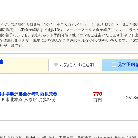
イダンスの後に店舗番号「1024」をご入力ください。【土地の魅力】・土地72.4
周辺環境】・JR金ケ崎駅まで徒歩13分・スーパーアークス金ケ崎店、ツルハドラッ
話が苦手な方でも、安心なネット予約可能！他プランもご提案いたします】ネット上だ
で体感しませんか。現地に足を運んでこそ感じられる安心と納得があります。「来
約が可能です。
地
見学予約
お気に入りに追加
770
岩手県胆沢郡金ケ崎町西根荒巻
2518
ＪＲ東北本線 六原駅 徒歩29分
万円