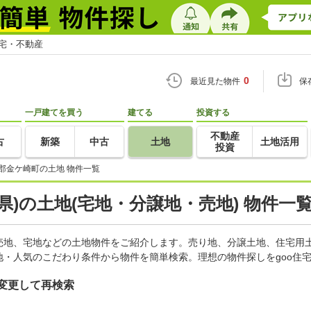
住宅・不動産
0
最近見た物件
保
一戸建てを買う
建てる
投資する
不動産
古
新築
中古
土地
土地活用
投資
郡金ケ崎町の土地 物件一覧
県)の土地(宅地・分譲地・売地) 物件一
売地、宅地などの土地物件をご紹介します。売り地、分譲土地、住宅用土
・人気のこだわり条件から物件を簡単検索。理想の物件探しをgoo住
変更して再検索