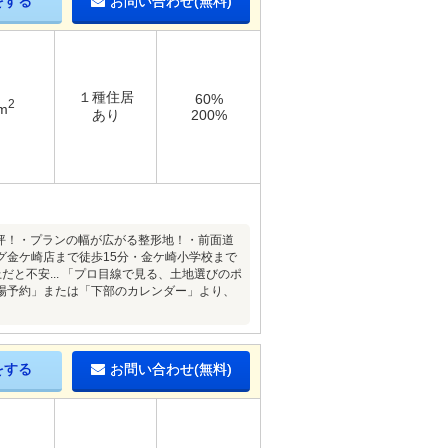
をする
お問い合わせ(無料)
１種住居
60%
2
m
あり
200%
0坪！・プランの幅が広がる整形地！・前面道
グ金ケ崎店まで徒歩15分・金ケ崎小学校まで
と不安... 「プロ目線で見る、土地選びのポ
場予約」または「下部のカレンダー」より、
をする
お問い合わせ(無料)