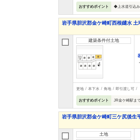
おすすめポイント
◆上水道引込み
岩手県胆沢郡金ケ崎町西根鑓水 土
建築条件付土地
更地
本下水
角地
即引渡し可
おすすめポイント
JR金ケ崎駅ま
岩手県胆沢郡金ケ崎町三ケ尻後生平
土地