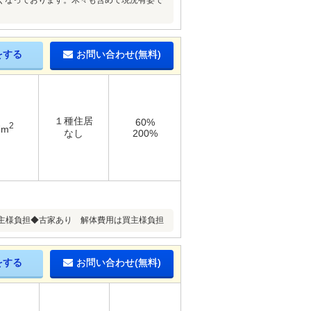
くなっております。木々も含めて現況有姿で
をする
お問い合わせ(無料)
１種住居
60%
2
7m
なし
200%
主様負担◆古家あり 解体費用は買主様負担
をする
お問い合わせ(無料)