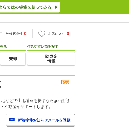
0
0
存した検索条件
お気に入り
売る
住みやすい街を探す
助成金
売却
情報
覧
地などの土地情報を探すならgoo住宅・
宅・不動産がサポートします。