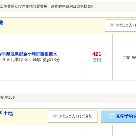
工事費用及び浄化槽設置費用、建物解体費用は買主様負担
地
お気に入
421
岩手県胆沢郡金ケ崎町西根鑓水
200.8
ＪＲ東北本線 金ケ崎駅 徒歩13分
万円
で徒歩15分
 土地
見学予約
お気に入りに追加