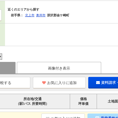
近くのエリアから探す
岩手県：
北上市
奥州市
胆沢郡金ケ崎町
画像付き表示
お気に入りに追加
資料請求
所在地/交通
価格
土地面
（駅/バス 所要時間）
坪単価