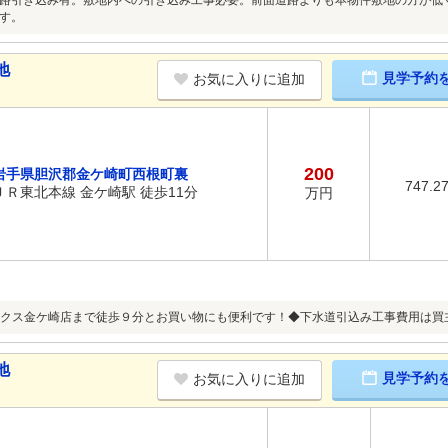
路引き込み有。敷地内への引き込み工事必要。前面道路よりも本物件敷地の方が低
す。
地
見学予約
お気に入りに追加
200
岩手県胆沢郡金ケ崎町西根町裏
747.2
ＪＲ東北本線 金ケ崎駅 徒歩11分
万円
クス金ケ崎店まで徒歩９分とお買い物にも便利です！◆下水道引込み工事費用は買
地
見学予約
お気に入りに追加