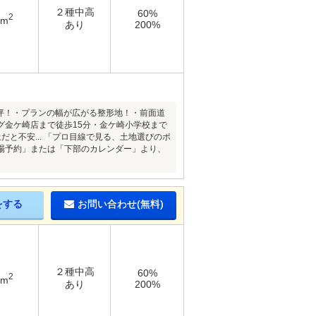
２種中高
60%
2
9m
あり
200%
7坪！・プランの幅が広がる整形地！・前面道
グ金ケ崎店まで徒歩15分・金ケ崎小学校まで
と不安... 「プロ目線で見る、土地選びのポ
場予約」または「下部のカレンダー」より、
をする
お問い合わせ(無料)
２種中高
60%
2
3m
あり
200%