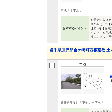
更地
本下水
お電話の際はガ
路の幅は6ｍ【
おすすめポイント
徒歩5分【お電
イント」を現地
簡単にネット予
岩手県胆沢郡金ケ崎町西根荒巻 土
土地
建築条件なし
更地
本下水