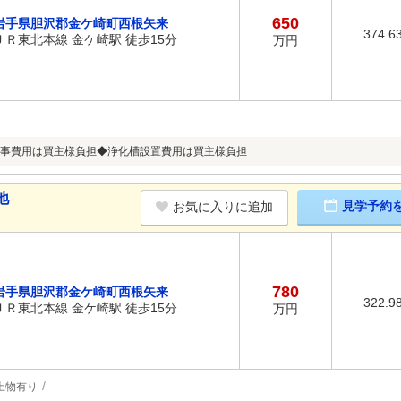
650
岩手県胆沢郡金ケ崎町西根矢来
374.6
ＪＲ東北本線 金ケ崎駅 徒歩15分
万円
事費用は買主様負担◆浄化槽設置費用は買主様負担
地
見学予約
お気に入りに追加
780
岩手県胆沢郡金ケ崎町西根矢来
322.9
ＪＲ東北本線 金ケ崎駅 徒歩15分
万円
上物有り