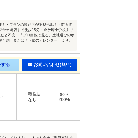
8坪！・プランの幅が広がる整形地！・前面道
グ金ケ崎店まで徒歩15分・金ケ崎小学校まで
と不安... 「プロ目線で見る、土地選びのポ
場予約」または「下部のカレンダー」より、
をする
お問い合わせ(無料)
１種住居
60%
2
m
なし
200%