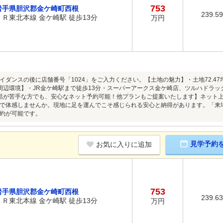
753
岩手県胆沢郡金ケ崎町西根
239.5
ＪＲ東北本線 金ケ崎駅 徒歩13分
万円
イダンスの後に店舗番号「1024」をご入力ください。【土地の魅力】・土地72.4
周辺環境】・JR金ケ崎駅まで徒歩13分・スーパーアークス金ケ崎店、ツルハドラッ
話が苦手な方でも、安心なネット予約可能！他プランもご提案いたします】ネット上だ
で体感しませんか。現地に足を運んでこそ感じられる安心と納得があります。「来
約が可能です。
見学予約
お気に入りに追加
753
岩手県胆沢郡金ケ崎町西根
239.6
ＪＲ東北本線 金ケ崎駅 徒歩13分
万円