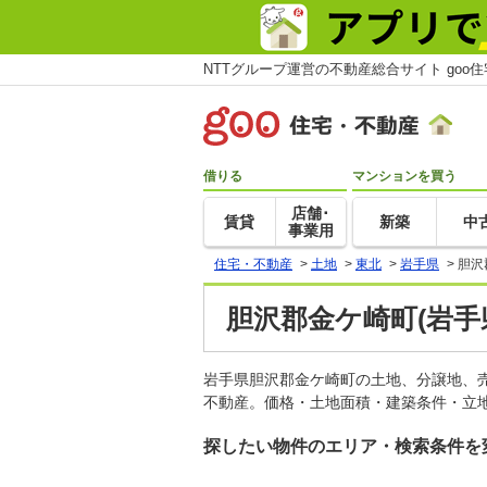
NTTグループ運営の不動産総合サイト goo
借りる
マンションを買う
店舗･
賃貸
新築
中
事業用
住宅・不動産
>
土地
>
東北
>
岩手県
>
胆沢
胆沢郡金ケ崎町(岩手
岩手県胆沢郡金ケ崎町の土地、分譲地、
不動産。価格・土地面積・建築条件・立地
探したい物件のエリア・検索条件を