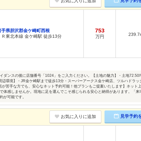
見学予約
お気に入りに追加
753
岩手県胆沢郡金ケ崎町西根
239.7
ＪＲ東北本線 金ケ崎駅 徒歩13分
万円
イダンスの後に店舗番号「1024」をご入力ください。【土地の魅力】・土地72.5
周辺環境】・JR金ケ崎駅まで徒歩13分・スーパーアークス金ケ崎店、ツルハドラッ
話が苦手な方でも、安心なネット予約可能！他プランもご提案いたします】ネット上だ
で体感しませんか。現地に足を運んでこそ感じられる安心と納得があります。「来
約が可能です。
見学予約
お気に入りに追加