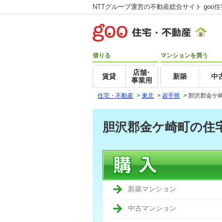
NTTグループ運営の不動産総合サイト goo
借りる
マンションを買う
店舗･
賃貸
新築
中
事業用
住宅・不動産
>
東北
>
岩手県
>
胆沢郡金ケ
胆沢郡金ケ崎町の住
新築マンション
中古マンション