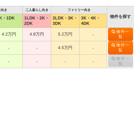
し向き
二人暮らし向き
ファミリー向き
物件を探す
K・1DK
1LDK・2K・
2LDK・3K・
3K・4K・
2DK
3DK
4DK
物件一
4.2万円
4.8万円
5.2万円
-
覧
物件一
4.5万円
-
-
-
覧
物件一
-
-
-
-
覧