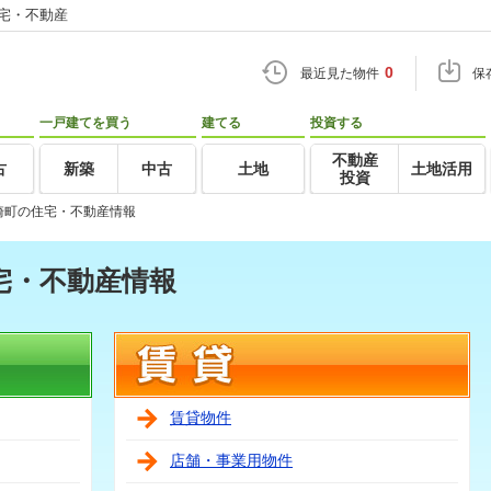
住宅・不動産
0
最近見た物件
保
一戸建てを買う
建てる
投資する
不動産
古
新築
中古
土地
土地活用
投資
崎町の住宅・不動産情報
宅・不動産情報
賃貸物件
店舗・事業用物件