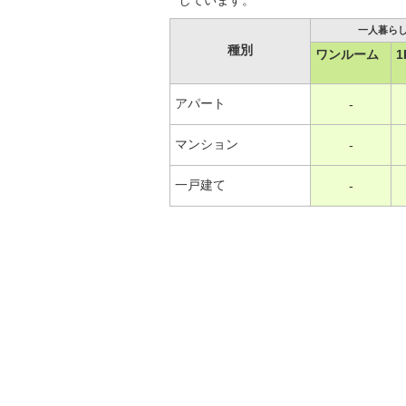
しています。
一人暮ら
種別
ワンルーム
1
アパート
-
マンション
-
一戸建て
-