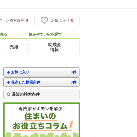
0
0
存した検索条件
お気に入り
売る
住みやすい街を探す
助成金
売却
情報
お気に入り
0件
保存した検索条件
0件
最近の検索条件