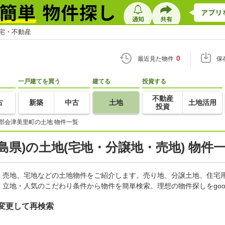
住宅・不動産
0
最近見た物件
保
一戸建てを買う
建てる
投資する
不動産
古
新築
中古
土地
土地活用
投資
郡会津美里町の土地 物件一覧
島県)の土地(宅地・分譲地・売地) 物件
、売地、宅地などの土地物件をご紹介します。売り地、分譲土地、住宅用
立地・人気のこだわり条件から物件を簡単検索。理想の物件探しをgo
変更して再検索