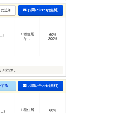
お問い合わせ(無料)
りに追加
１種住居
60%
2
2m
なし
200%
あり現況渡し
をする
お問い合わせ(無料)
１種住居
60%
2
6m