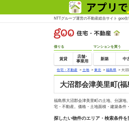
NTTグループ運営の不動産総合サイト goo
借りる
マンションを買う
店舗･
賃貸
新築
中
事業用
住宅・不動産
>
土地
>
東北
>
福島県
>
大沼
大沼郡会津美里町(福
福島県大沼郡会津美里町の土地、分譲地
宅・不動産。価格・土地面積・建築条件・
探したい物件のエリア・検索条件を