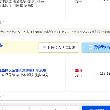
会津鉄道 南若松駅 徒歩3.6km
万円
会津鉄道 門田駅 徒歩5.1km
地
少しでも気になった方はお気軽にお問合せください。下水道引込のみ買主様ご負担
地
見学予約
お気に入りに追加
354
福島県大沼郡会津美里町字思堀
117.1
ＪＲ只見線 会津本郷駅 徒歩14分
万円
水