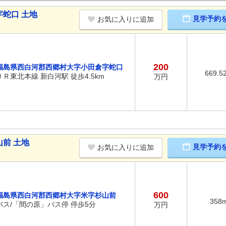
蛇口 土地
見学予約
お気に入りに追加
200
福島県西白河郡西郷村大字小田倉字蛇口
669.5
ＪＲ東北本線 新白河駅 徒歩4.5km
万円
前 土地
見学予約
お気に入りに追加
600
福島県西白河郡西郷村大字米字杉山前
358
バス/「間の原」バス停 停歩5分
万円