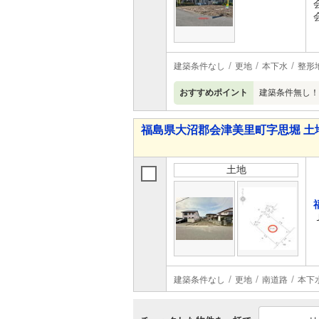
建築条件なし
更地
本下水
整形
おすすめポイント
建築条件無し！
福島県大沼郡会津美里町字思堀 土
土地
建築条件なし
更地
南道路
本下