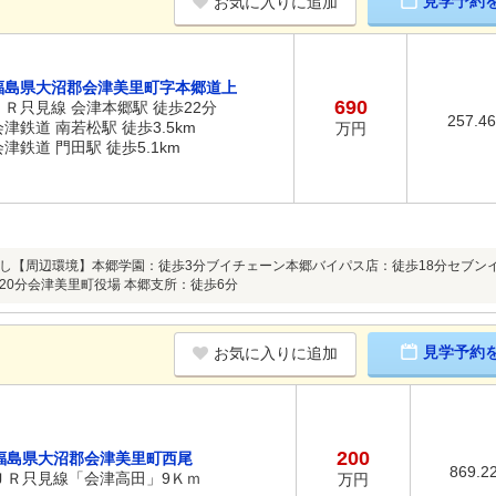
見学予約
お気に入りに追加
福島県大沼郡会津美里町字本郷道上
690
ＪＲ只見線 会津本郷駅 徒歩22分
257.4
会津鉄道 南若松駅 徒歩3.5km
万円
会津鉄道 門田駅 徒歩5.1km
し【周辺環境】本郷学園：徒歩3分ブイチェーン本郷バイパス店：徒歩18分セブンイ
20分会津美里町役場 本郷支所：徒歩6分
見学予約
お気に入りに追加
200
福島県大沼郡会津美里町西尾
869.2
ＪＲ只見線「会津高田」9Ｋｍ
万円