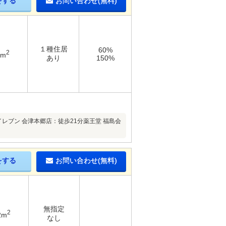
をする
お問い合わせ(無料)
１種住居
60%
2
6m
あり
150%
レブン 会津本郷店：徒歩21分薬王堂 福島会
をする
お問い合わせ(無料)
無指定
2
2m
なし