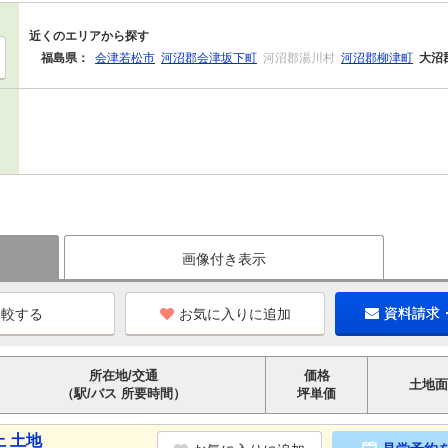
近くのエリアから探す
福島県：
会津若松市
河沼郡会津坂下町
河沼郡湯川村
河沼郡柳津町
大沼
画像付き表示
お気に入りに追加
資料請求
所在地/交通
価格
土地面
（駅/バス 所要時間）
坪単価
 土地