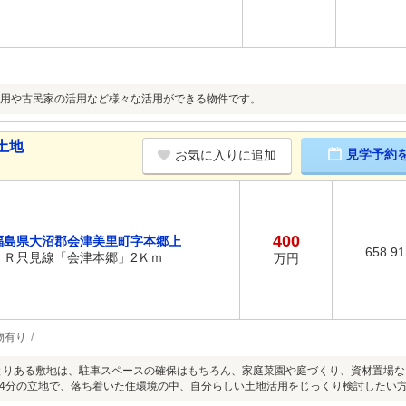
用や古民家の活用など様々な活用ができる物件です。
土地
見学予約
お気に入りに追加
400
福島県大沼郡会津美里町字本郷上
658.9
ＪＲ只見線「会津本郷」2Ｋｍ
万円
物有り
ゆとりある敷地は、駐車スペースの確保はもちろん、家庭菜園や庭づくり、資材置場
4分の立地で、落ち着いた住環境の中、自分らしい土地活用をじっくり検討したい