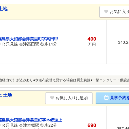
土地
お気に入
400
福島県大沼郡会津美里町字高田甲
340.
ＪＲ只見線 会津高田駅 徒歩14分
万円
地経由で引き込みあり●水道布設替え要する場合は買主負担●一部コンクリート敷設
 土地
見学予約
お気に入りに追加
福島県大沼郡会津美里町字本郷道上
690
ＪＲ只見線 会津本郷駅 徒歩22分
257.4