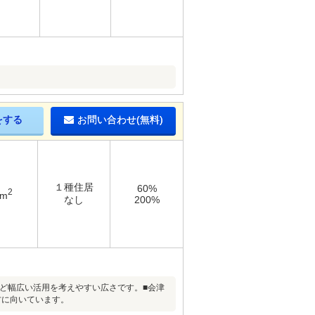
をする
お問い合わせ(無料)
１種住居
60%
2
1m
なし
200%
など幅広い活用を考えやすい広さです。■会津
方に向いています。