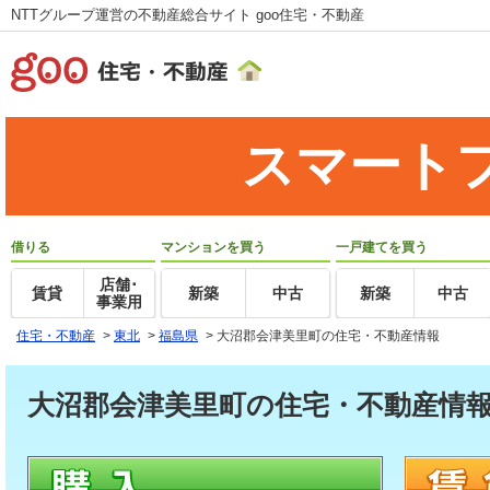
NTTグループ運営の不動産総合サイト goo住宅・不動産
スマート
借りる
マンションを買う
一戸建てを買う
店舗･
賃貸
新築
中古
新築
中古
事業用
住宅・不動産
>
東北
>
福島県
>
大沼郡会津美里町の住宅・不動産情報
大沼郡会津美里町の住宅・不動産情