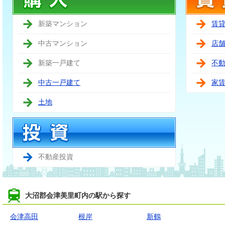
新築マンション
賃
中古マンション
店
新築一戸建て
不
中古一戸建て
家
土地
不動産投資
大沼郡会津美里町内の駅から探す
会津高田
根岸
新鶴