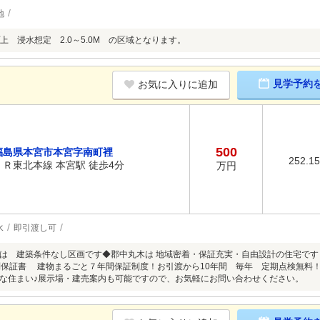
地
上 浸水想定 2.0～5.0M の区域となります。
見学予約
お気に入りに追加
500
福島県本宮市本宮字南町裡
252.1
ＪＲ東北本線 本宮駅 徒歩4分
万円
水
即引渡し可
は 建築条件なし区画です◆郡中丸木は 地域密着・保証充実・自由設計の住宅です
別保証書 建物まるごと７年間保証制度！お引渡から10年間 毎年 定期点検無
な住まい♪展示場・建売案内も可能ですので、お気軽にお問い合わせください。