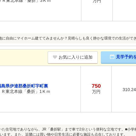
ＪＲ東北本線「桑折」3Ｋｍ
万円
地に自由にマイホーム建ててみませんか？見晴らしも良く静かな環境での生活がで
見学予約
お気に入りに追加
750
福島県伊達郡桑折町字町裏
310.2
ＪＲ東北本線「桑折」1Ｋｍ
万円
いた住宅地でありながら、JR「桑折駅」まで車で2分という便利な立地です。■小
います。また、近隣には買い物や日常生活に必要な施設も点在しております。