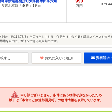
990
福島県伊達郡桑折町大字南半田字六角
379.4
ＪＲ東北本線「桑折」1Ｋｍ
万円
79.44㎡（約114.78坪）と広々としており、住居だけでなく庭や駐車スペースも
用地を自由にデザインできる点が魅力です。
お気に入りに追加
資料請求
申し訳ございません。条件にあう物件が少なかったため
以下は「本宮市と伊達郡国見町」の物件情報を表示しています。