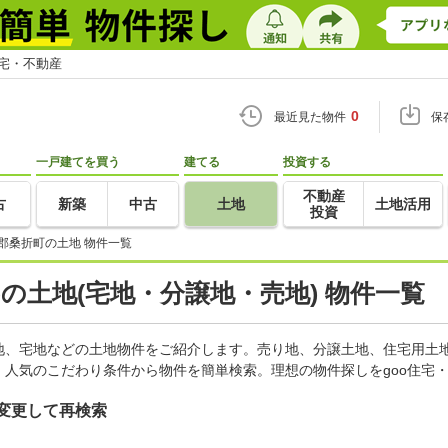
住宅・不動産
0
最近見た物件
保
一戸建てを買う
建てる
投資する
不動産
古
新築
中古
土地
土地活用
投資
郡桑折町の土地 物件一覧
)の土地(宅地・分譲地・売地) 物件一覧
地、宅地などの土地物件をご紹介します。売り地、分譲土地、住宅用土地
人気のこだわり条件から物件を簡単検索。理想の物件探しをgoo住宅
変更して再検索