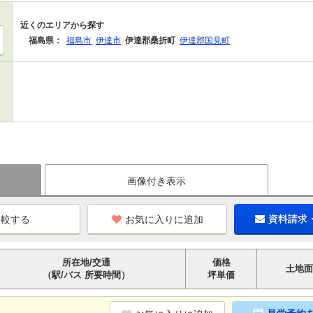
近くのエリアから探す
福島県：
福島市
伊達市
伊達郡桑折町
伊達郡国見町
画像付き表示
お気に入りに追加
資料請求
所在地/交通
価格
土地面
（駅/バス 所要時間）
坪単価