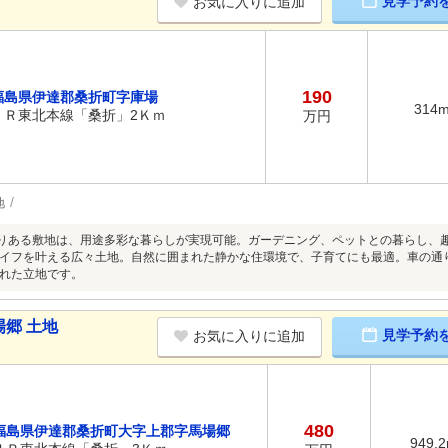
見学予約
お気に入りに追加
190
福島県伊達郡桑折町字庫場
314
ＪＲ東北本線「桑折」2Ｋｍ
万円
地
とりある敷地は、用途多彩な暮らしが実現可能。ガーデニング、ペットとの暮らし、
イフを叶える広々土地。自然に囲まれた静かな住環境で、子育てにも最適。車の通
れた立地です。
郷 土地
見学予約
お気に入りに追加
480
福島県伊達郡桑折町大字上郡字馬場郷
949.