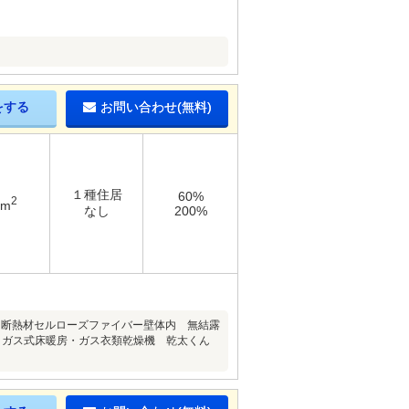
をする
お問い合わせ(無料)
１種住居
60%
2
5m
なし
200%
 断熱材セルローズファイバー壁体内 無結露
料！ガス式床暖房・ガス衣類乾燥機 乾太くん