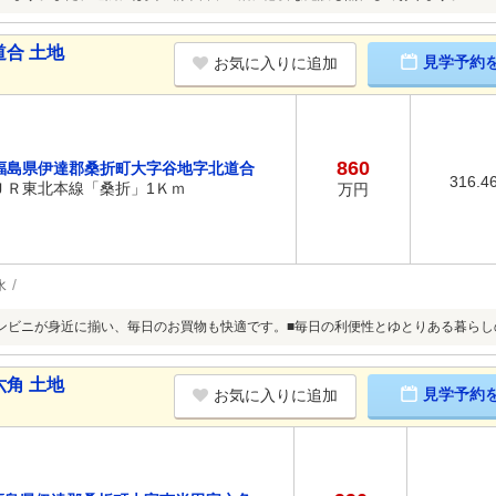
合 土地
見学予約
お気に入りに追加
860
福島県伊達郡桑折町大字谷地字北道合
316.4
ＪＲ東北本線「桑折」1Ｋｍ
万円
水
ンビニが身近に揃い、毎日のお買物も快適です。■毎日の利便性とゆとりある暮ら
角 土地
見学予約
お気に入りに追加