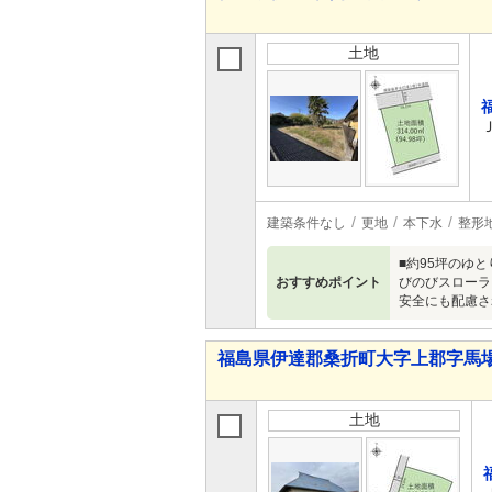
土地
建築条件なし
更地
本下水
整形
■約95坪のゆ
おすすめポイント
びのびスローラ
安全にも配慮さ
福島県伊達郡桑折町大字上郡字馬場
土地