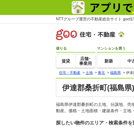
NTTグループ運営の不動産総合サイト goo
借りる
マンションを買う
店舗･
賃貸
新築
中
事業用
住宅・不動産
>
土地
>
東北
>
福島県
>
伊達
伊達郡桑折町(福島県
福島県伊達郡桑折町の土地、分譲地、売
動産。価格・土地面積・建築条件・立地・
探したい物件のエリア・検索条件を