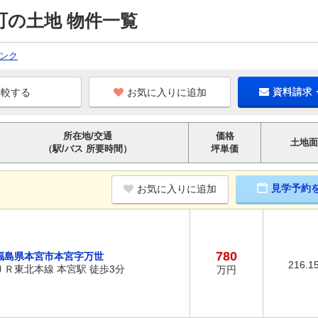
町の土地 物件一覧
ンク
お気に入りに追加
資料請求
所在地/交通
価格
土地面
（駅/バス 所要時間）
坪単価
見学予約
お気に入りに追加
780
福島県本宮市本宮字万世
216.1
ＪＲ東北本線 本宮駅 徒歩3分
万円