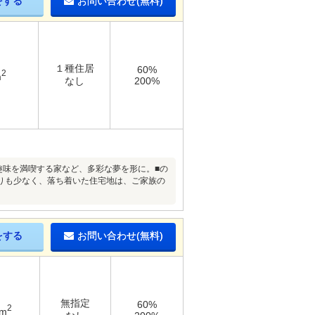
をする
お問い合わせ(無料)
１種住居
60%
2
m
なし
200%
趣味を満喫する家など、多彩な夢を形に。■の
りも少なく、落ち着いた住宅地は、ご家族の
をする
お問い合わせ(無料)
無指定
60%
2
2m