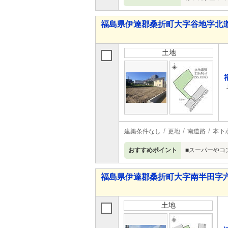
福島県伊達郡桑折町大字谷地字北道
土地
建築条件なし
更地
南道路
本下
おすすめポイント
■スーパーやコ
福島県伊達郡桑折町大字南半田字六
土地