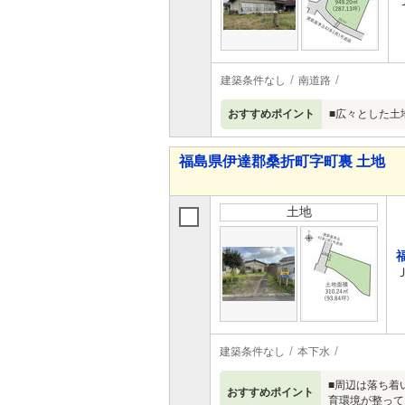
建築条件なし
南道路
おすすめポイント
■広々とした土
福島県伊達郡桑折町字町裏 土地
土地
建築条件なし
本下水
■周辺は落ち着
おすすめポイント
育環境が整って